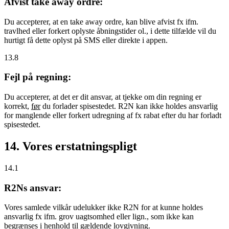
Afvist take away ordre:
Du accepterer, at en take away ordre, kan blive afvist fx ifm.
travlhed eller forkert oplyste åbningstider ol., i dette tilfælde vil du
hurtigt få dette oplyst på SMS eller direkte i appen.
13.8
Fejl på regning:
Du accepterer, at det er dit ansvar, at tjekke om din regning er
korrekt,
før
du forlader spisestedet. R2N kan ikke holdes ansvarlig
for manglende eller forkert udregning af fx rabat efter du har forladt
spisestedet.
14. Vores erstatningspligt
14.1
R2Ns ansvar:
Vores samlede vilkår udelukker ikke R2N for at kunne holdes
ansvarlig fx ifm. grov uagtsomhed eller lign., som ikke kan
begrænses i henhold til gældende lovgivning.