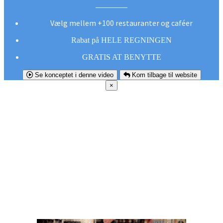
Vælg mellem +100 restauranter og caféer
Rabat på HELE REGNINGEN
GRATIS AT BENYTTE
Se konceptet i denne video
Kom tilbage til website
×
FØR DU
SMUTTER!
Hent vores gratis app og undgå at gå glip af et
godt tilbud næste gang sulten melder sig.