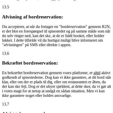
13.5
Afvisning af bordreservation:
Du accepterer, at når du fortager en "bordreservation" gennem R2N,
er det blot en forespørgsel til spisestedet og på samme måde som når
du selv ringer ned, kan det ske, at de er fuldt booket, eller holder
lukket. I dette tilfælde vil du hurtigst muligt blive informeret om
"afvisningen" på SMS eller direkte i appen.
13.6
Bekræftet bordreservation:
En bekræftet bordreservation gennem vores platforme, er
altid
aktivt
godkendt af spisestederne. Dog kan vi ikke garantere, at dit bord står
klar, eller om der er plads til dig, eller om restauranten er åben, da
der kan ske fejl. Dog er det uhyre sjældent, at dette sker, da vi gør alt
i vores magt for at netop at undgå en sådan situation. Men vi kan
ikke garantere noget eller holdes ansvarlige.
13.7