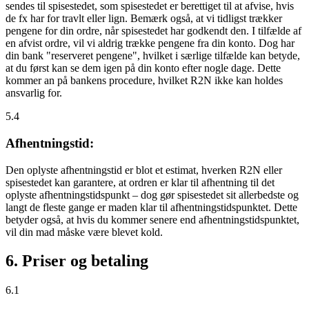
sendes til spisestedet, som spisestedet er berettiget til at afvise, hvis
de fx har for travlt eller lign. Bemærk også, at vi tidligst trækker
pengene for din ordre, når spisestedet har godkendt den. I tilfælde af
en afvist ordre, vil vi aldrig trække pengene fra din konto. Dog har
din bank "reserveret pengene", hvilket i særlige tilfælde kan betyde,
at du først kan se dem igen på din konto efter nogle dage. Dette
kommer an på bankens procedure, hvilket R2N ikke kan holdes
ansvarlig for.
5.4
Afhentningstid:
Den oplyste afhentningstid er blot et estimat, hverken R2N eller
spisestedet kan garantere, at ordren er klar til afhentning til det
oplyste afhentningstidspunkt – dog gør spisestedet sit allerbedste og
langt de fleste gange er maden klar til afhentningstidspunktet. Dette
betyder også, at hvis du kommer senere end afhentningstidspunktet,
vil din mad måske være blevet kold.
6. Priser og betaling
6.1