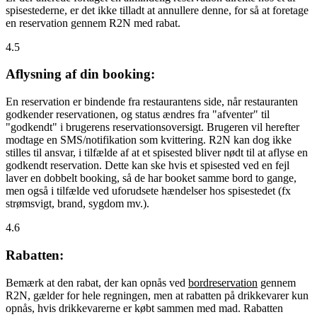
spisestederne, er det ikke tilladt at annullere denne, for så at foretage
en reservation gennem R2N med rabat.
4.5
Aflysning af din booking:
En reservation er bindende fra restaurantens side, når restauranten
godkender reservationen, og status ændres fra "afventer" til
"godkendt" i brugerens reservationsoversigt. Brugeren vil herefter
modtage en SMS/notifikation som kvittering. R2N kan dog ikke
stilles til ansvar, i tilfælde af at et spisested bliver nødt til at aflyse en
godkendt reservation. Dette kan ske hvis et spisested ved en fejl
laver en dobbelt booking, så de har booket samme bord to gange,
men også i tilfælde ved uforudsete hændelser hos spisestedet (fx
strømsvigt, brand, sygdom mv.).
4.6
Rabatten:
Bemærk at den rabat, der kan opnås ved
bordreservation
gennem
R2N, gælder for hele regningen, men at rabatten på drikkevarer kun
opnås, hvis drikkevarerne er købt sammen med mad. Rabatten