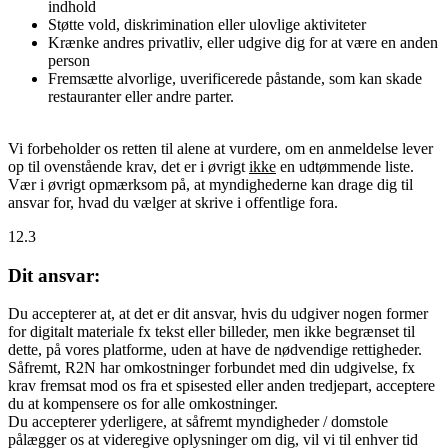
indhold
Støtte vold, diskrimination eller ulovlige aktiviteter
Krænke andres privatliv, eller udgive dig for at være en anden
person
Fremsætte alvorlige, uverificerede påstande, som kan skade
restauranter eller andre parter.
Vi forbeholder os retten til alene at vurdere, om en anmeldelse lever
op til ovenstående krav, det er i øvrigt
ikke
en udtømmende liste.
Vær i øvrigt opmærksom på, at myndighederne kan drage dig til
ansvar for, hvad du vælger at skrive i offentlige fora.
12.3
Dit ansvar:
Du accepterer at, at det er dit ansvar, hvis du udgiver nogen former
for digitalt materiale fx tekst eller billeder, men ikke begrænset til
dette, på vores platforme, uden at have de nødvendige rettigheder.
Såfremt, R2N har omkostninger forbundet med din udgivelse, fx
krav fremsat mod os fra et spisested eller anden tredjepart, acceptere
du at kompensere os for alle omkostninger.
Du accepterer yderligere, at såfremt myndigheder / domstole
pålægger os at videregive oplysninger om dig, vil vi til enhver tid