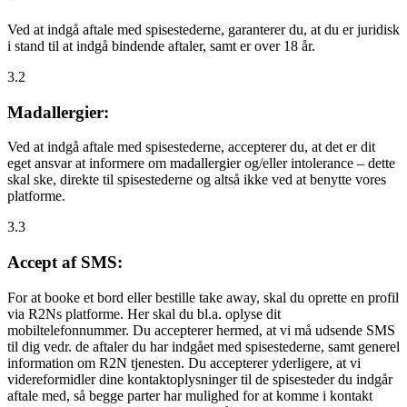
Ved at indgå aftale med spisestederne, garanterer du, at du er juridisk
i stand til at indgå bindende aftaler, samt er over 18 år.
3.2
Madallergier:
Ved at indgå aftale med spisestederne, accepterer du, at det er dit
eget ansvar at informere om madallergier og/eller intolerance – dette
skal ske, direkte til spisestederne og altså ikke ved at benytte vores
platforme.
3.3
Accept af SMS:
For at booke et bord eller bestille take away, skal du oprette en profil
via R2Ns platforme. Her skal du bl.a. oplyse dit
mobiltelefonnummer. Du accepterer hermed, at vi må udsende SMS
til dig vedr. de aftaler du har indgået med spisestederne, samt generel
information om R2N tjenesten. Du accepterer yderligere, at vi
videreformidler dine kontaktoplysninger til de spisesteder du indgår
aftale med, så begge parter har mulighed for at komme i kontakt