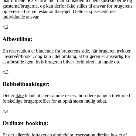
platformene. R2N formidler blot kontakten mellem spisestederne og
gæsterne/brugerne, og kan derfor ikke stilles til ansvar for brugerens
oplevelse af selve restaurantbesøget. Dette er spisestedernes
individuelle ansvar.
4.2
Afbestilling:
En reservation er bindende fra brugerens side, når brugeren trykker
"reservér/book", dog kun i det omfang, at brugeren er ansvarlig for
at afbestille igen, hvis brugeren bliver forhindret i at møde op.
4.3
Dobbeltbookinger:
Det er
ikke
tilladt at lave samme reservation flere gange i træk med
forskellige brugerprofiler for at opnå størst mulig rabat.
4.4
Ordinær booking:
Er der allerede fortaget en almindelig reservation direkte hos et af