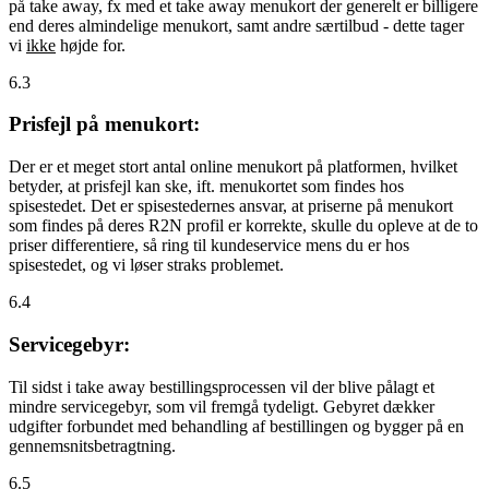
på take away, fx med et take away menukort der generelt er billigere
end deres almindelige menukort, samt andre særtilbud - dette tager
vi
ikke
højde for.
6.3
Prisfejl på menukort:
Der er et meget stort antal online menukort på platformen, hvilket
betyder, at prisfejl kan ske, ift. menukortet som findes hos
spisestedet. Det er spisestedernes ansvar, at priserne på menukort
som findes på deres R2N profil er korrekte, skulle du opleve at de to
priser differentiere, så ring til kundeservice mens du er hos
spisestedet, og vi løser straks problemet.
6.4
Servicegebyr:
Til sidst i take away bestillingsprocessen vil der blive pålagt et
mindre servicegebyr, som vil fremgå tydeligt. Gebyret dækker
udgifter forbundet med behandling af bestillingen og bygger på en
gennemsnitsbetragtning.
6.5