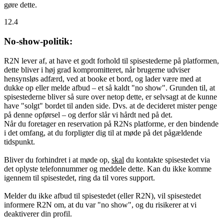
gøre dette.
12.4
No-show-politik:
R2N lever af, at have et godt forhold til spisestederne på platformen,
dette bliver i høj grad kompromitteret, når brugerne udviser
hensynsløs adfærd, ved at booke et bord, og lader være med at
dukke op eller melde afbud – et så kaldt "no show". Grunden til, at
spisestederne bliver så sure over netop dette, er selvsagt at de kunne
have "solgt" bordet til anden side. Dvs. at de decideret mister penge
på denne opførsel – og derfor slår vi hårdt ned på det.
Når du foretager en reservation på R2Ns platforme, er den bindende
i det omfang, at du forpligter dig til at møde på det pågældende
tidspunkt.
Bliver du forhindret i at møde op,
skal
du kontakte spisestedet via
det oplyste telefonnummer og meddele dette. Kan du ikke komme
igennem til spisestedet, ring da til vores support.
Melder du ikke afbud til spisestedet (eller R2N), vil spisestedet
informere R2N om, at du var "no show", og du risikerer at vi
deaktiverer din profil.