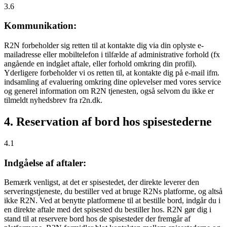
3.6
Kommunikation:
R2N forbeholder sig retten til at kontakte dig via din oplyste e-
mailadresse eller mobiltelefon i tilfælde af administrative forhold (fx
angående en indgået aftale, eller forhold omkring din profil).
Yderligere forbeholder vi os retten til, at kontakte dig på e-mail ifm.
indsamling af evaluering omkring dine oplevelser med vores service
og generel information om R2N tjenesten, også selvom du ikke er
tilmeldt nyhedsbrev fra r2n.dk.
4. Reservation af bord hos spisestederne
4.1
Indgåelse af aftaler:
Bemærk venligst, at det er spisestedet, der direkte leverer den
serveringstjeneste, du bestiller ved at bruge R2Ns platforme, og altså
ikke R2N. Ved at benytte platformene til at bestille bord, indgår du i
en direkte aftale med det spisested du bestiller hos. R2N gør dig i
stand til at reservere bord hos de spisesteder der fremgår af