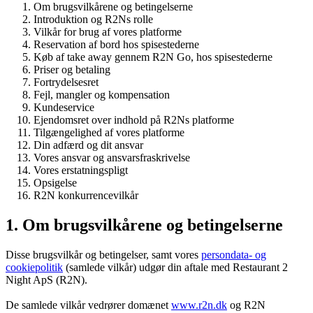
Om brugsvilkårene og betingelserne
Introduktion og R2Ns rolle
Vilkår for brug af vores platforme
Reservation af bord hos spisestederne
Køb af take away gennem R2N Go, hos spisestederne
Priser og betaling
Fortrydelsesret
Fejl, mangler og kompensation
Kundeservice
Ejendomsret over indhold på R2Ns platforme
Tilgængelighed af vores platforme
Din adfærd og dit ansvar
Vores ansvar og ansvarsfraskrivelse
Vores erstatningspligt
Opsigelse
R2N konkurrencevilkår
1. Om brugsvilkårene og betingelserne
Disse brugsvilkår og betingelser, samt vores
persondata- og
cookiepolitik
(samlede vilkår) udgør din aftale med Restaurant 2
Night ApS (R2N).
De samlede vilkår vedrører domænet
www.r2n.dk
og R2N