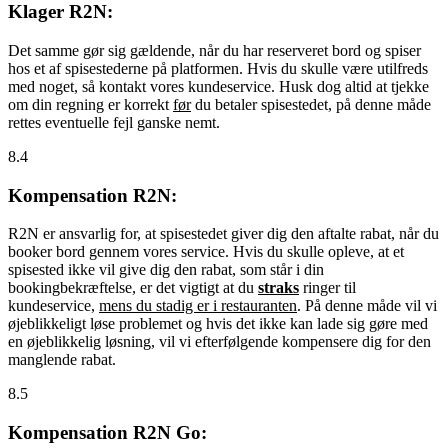
Klager R2N:
Det samme gør sig gældende, når du har reserveret bord og spiser
hos et af spisestederne på platformen. Hvis du skulle være utilfreds
med noget, så kontakt vores kundeservice. Husk dog altid at tjekke
om din regning er korrekt
før
du betaler spisestedet, på denne måde
rettes eventuelle fejl ganske nemt.
8.4
Kompensation R2N:
R2N er ansvarlig for, at spisestedet giver dig den aftalte rabat, når du
booker bord gennem vores service. Hvis du skulle opleve, at et
spisested ikke vil give dig den rabat, som står i din
bookingbekræftelse, er det vigtigt at du
straks
ringer til
kundeservice,
mens du stadig er i restauranten
. På denne måde vil vi
øjeblikkeligt løse problemet og hvis det ikke kan lade sig gøre med
en øjeblikkelig løsning, vil vi efterfølgende kompensere dig for den
manglende rabat.
8.5
Kompensation R2N Go: