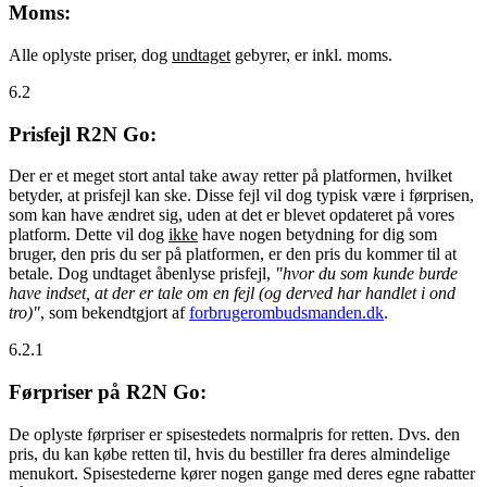
Moms:
Alle oplyste priser, dog
undtaget
gebyrer, er inkl. moms.
6.2
Prisfejl R2N Go:
Der er et meget stort antal take away retter på platformen, hvilket
betyder, at prisfejl kan ske. Disse fejl vil dog typisk være i førprisen,
som kan have ændret sig, uden at det er blevet opdateret på vores
platform. Dette vil dog
ikke
have nogen betydning for dig som
bruger, den pris du ser på platformen, er den pris du kommer til at
betale. Dog undtaget åbenlyse prisfejl,
"hvor du som kunde burde
have indset, at der er tale om en fejl (og derved har handlet i ond
tro)"
, som bekendtgjort af
forbrugerombudsmanden.dk
.
6.2.1
Førpriser på R2N Go:
De oplyste førpriser er spisestedets normalpris for retten. Dvs. den
pris, du kan købe retten til, hvis du bestiller fra deres almindelige
menukort. Spisestederne kører nogen gange med deres egne rabatter