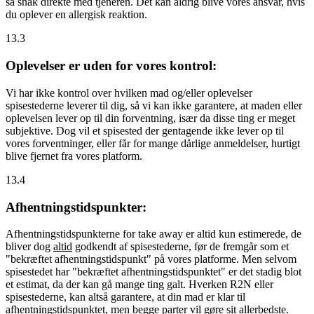
så snak direkte med tjeneren. Det kan aldrig blive vores ansvar, hvis
du oplever en allergisk reaktion.
13.3
Oplevelser er uden for vores kontrol:
Vi har ikke kontrol over hvilken mad og/eller oplevelser
spisestederne leverer til dig, så vi kan ikke garantere, at maden eller
oplevelsen lever op til din forventning, især da disse ting er meget
subjektive. Dog vil et spisested der gentagende ikke lever op til
vores forventninger, eller får for mange dårlige anmeldelser, hurtigt
blive fjernet fra vores platform.
13.4
Afhentningstidspunkter:
Afhentningstidspunkterne for take away er altid kun estimerede, de
bliver dog
altid
godkendt af spisestederne, før de fremgår som et
"bekræftet afhentningstidspunkt" på vores platforme. Men selvom
spisestedet har "bekræftet afhentningstidspunktet" er det stadig blot
et estimat, da der kan gå mange ting galt. Hverken R2N eller
spisestederne, kan altså garantere, at din mad er klar til
afhentningstidspunktet, men begge parter vil gøre sit allerbedste.