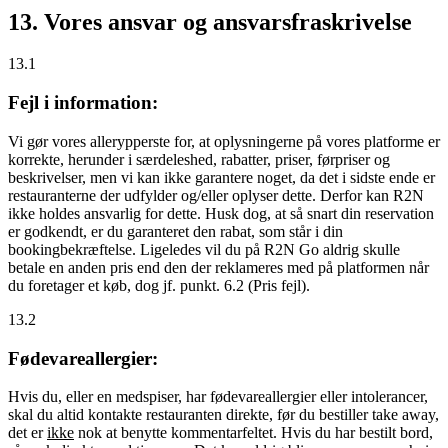
13. Vores ansvar og ansvarsfraskrivelse
13.1
Fejl i information:
Vi gør vores allerypperste for, at oplysningerne på vores platforme er
korrekte, herunder i særdeleshed, rabatter, priser, førpriser og
beskrivelser, men vi kan ikke garantere noget, da det i sidste ende er
restauranterne der udfylder og/eller oplyser dette. Derfor kan R2N
ikke holdes ansvarlig for dette. Husk dog, at så snart din reservation
er godkendt, er du garanteret den rabat, som står i din
bookingbekræftelse. Ligeledes vil du på R2N Go aldrig skulle
betale en anden pris end den der reklameres med på platformen når
du foretager et køb, dog jf. punkt. 6.2 (Pris fejl).
13.2
Fødevareallergier:
Hvis du, eller en medspiser, har fødevareallergier eller intolerancer,
skal du altid kontakte restauranten direkte, før du bestiller take away,
det er
ikke
nok at benytte kommentarfeltet. Hvis du har bestilt bord,