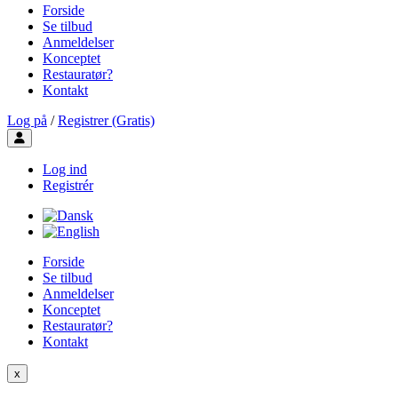
Forside
Se tilbud
Anmeldelser
Konceptet
Restauratør?
Kontakt
Log på
/
Registrer (Gratis)
Toggle user menu
Log ind
Registrér
Forside
Se tilbud
Anmeldelser
Konceptet
Restauratør?
Kontakt
x