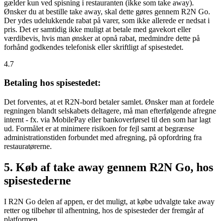
gælder kun ved spisning i restauranten (ikke som take away).
Ønsker du at bestille take away, skal dette gøres gennem R2N Go.
Der ydes udelukkende rabat på varer, som ikke allerede er nedsat i
pris. Det er samtidig ikke muligt at betale med gavekort eller
værdibevis, hvis man ønsker at opnå rabat, medmindre dette på
forhånd godkendes telefonisk eller skriftligt af spisestedet.
4.7
Betaling hos spisestedet:
Det forventes, at et R2N-bord betaler samlet. Ønsker man at fordele
regningen blandt selskabets deltagere, må man efterfølgende afregne
internt - fx. via MobilePay eller bankoverførsel til den som har lagt
ud. Formålet er at minimere risikoen for fejl samt at begrænse
administrationstiden forbundet med afregning, på opfordring fra
restauratørerne.
5. Køb af take away gennem R2N Go, hos
spisestederne
I R2N Go delen af appen, er det muligt, at købe udvalgte take away
retter og tilbehør til afhentning, hos de spisesteder der fremgår af
platformen.