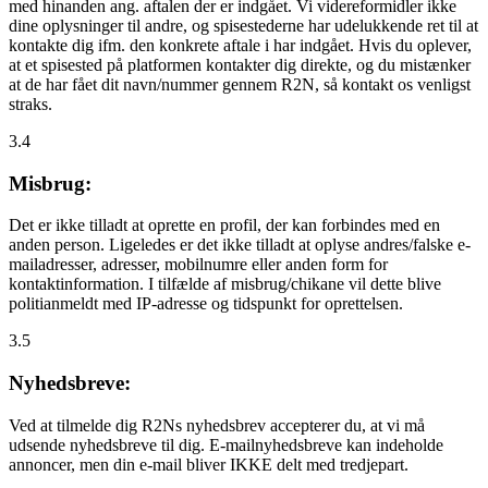
med hinanden ang. aftalen der er indgået. Vi videreformidler ikke
dine oplysninger til andre, og spisestederne har udelukkende ret til at
kontakte dig ifm. den konkrete aftale i har indgået. Hvis du oplever,
at et spisested på platformen kontakter dig direkte, og du mistænker
at de har fået dit navn/nummer gennem R2N, så kontakt os venligst
straks.
3.4
Misbrug:
Det er ikke tilladt at oprette en profil, der kan forbindes med en
anden person. Ligeledes er det ikke tilladt at oplyse andres/falske e-
mailadresser, adresser, mobilnumre eller anden form for
kontaktinformation. I tilfælde af misbrug/chikane vil dette blive
politianmeldt med IP-adresse og tidspunkt for oprettelsen.
3.5
Nyhedsbreve:
Ved at tilmelde dig R2Ns nyhedsbrev accepterer du, at vi må
udsende nyhedsbreve til dig. E-mailnyhedsbreve kan indeholde
annoncer, men din e-mail bliver IKKE delt med tredjepart.