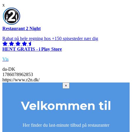
x
Restaurant 2 Night
Rabat på hele regning hos +150 spisesteder nær dig
HENT GRATIS - i Play Store
Vis
da-DK
1786078962853
https://www.r2n.dk/
×
Velkommen til
Her finder du last-minute tilbud på restauranter