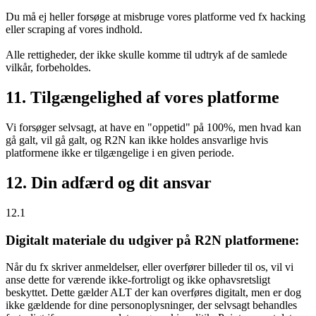
Du må ej heller forsøge at misbruge vores platforme ved fx hacking
eller scraping af vores indhold.
Alle rettigheder, der ikke skulle komme til udtryk af de samlede
vilkår, forbeholdes.
11. Tilgængelighed af vores platforme
Vi forsøger selvsagt, at have en "oppetid" på 100%, men hvad kan
gå galt, vil gå galt, og R2N kan ikke holdes ansvarlige hvis
platformene ikke er tilgængelige i en given periode.
12. Din adfærd og dit ansvar
12.1
Digitalt materiale du udgiver på R2N platformene:
Når du fx skriver anmeldelser, eller overfører billeder til os, vil vi
anse dette for værende ikke-fortroligt og ikke ophavsretsligt
beskyttet. Dette gælder ALT der kan overføres digitalt, men er dog
ikke gældende for dine personoplysninger, der selvsagt behandles