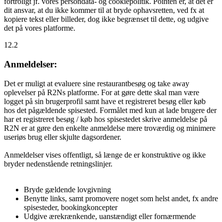
fortroligt jf. vores persondata- og cookiepolitik. Pointen er, at det er
dit ansvar, at du ikke kommer til at bryde ophavsretten, ved fx at
kopiere tekst eller billeder, dog ikke begrænset til dette, og udgive
det på vores platforme.
12.2
Anmeldelser:
Det er muligt at evaluere sine restaurantbesøg og take away
oplevelser på R2Ns platforme. For at gøre dette skal man være
logget på sin brugerprofil samt have et registreret besøg eller køb
hos det pågældende spisested. Formålet med kun at lade brugere der
har et registreret besøg / køb hos spisestedet skrive anmeldelse på
R2N er at gøre den enkelte anmeldelse mere troværdig og minimere
useriøs brug eller skjulte dagsordener.
Anmeldelser vises offentligt, så længe de er konstruktive og ikke
bryder nedenstående retningslinjer.
Bryde gældende lovgivning
Benytte links, samt promovere noget som helst andet, fx andre
spisesteder, bookingkoncepter
Udgive ærekrænkende, uanstændigt eller fornærmende