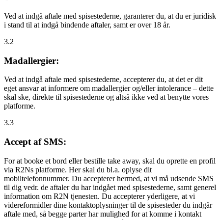
Ved at indgå aftale med spisestederne, garanterer du, at du er juridisk
i stand til at indgå bindende aftaler, samt er over 18 år.
3.2
Madallergier:
Ved at indgå aftale med spisestederne, accepterer du, at det er dit
eget ansvar at informere om madallergier og/eller intolerance – dette
skal ske, direkte til spisestederne og altså ikke ved at benytte vores
platforme.
3.3
Accept af SMS:
For at booke et bord eller bestille take away, skal du oprette en profil
via R2Ns platforme. Her skal du bl.a. oplyse dit
mobiltelefonnummer. Du accepterer hermed, at vi må udsende SMS
til dig vedr. de aftaler du har indgået med spisestederne, samt generel
information om R2N tjenesten. Du accepterer yderligere, at vi
videreformidler dine kontaktoplysninger til de spisesteder du indgår
aftale med, så begge parter har mulighed for at komme i kontakt