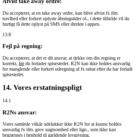
Afvist take away ordre:
Du accepterer, at en take away ordre, kan blive afvist fx ifm.
travlhed eller forkert oplyste åbningstider ol., i dette tilfælde vil du
hurtigt få dette oplyst på SMS eller direkte i appen.
13.8
Fejl på regning:
Du accepterer, at det er dit ansvar, at tjekke om din regning er
korrekt,
før
du forlader spisestedet. R2N kan ikke holdes ansvarlig
for manglende eller forkert udregning af fx rabat efter du har forladt
spisestedet.
14. Vores erstatningspligt
14.1
R2Ns ansvar:
Vores samlede vilkår udelukker ikke R2N for at kunne holdes
ansvarlig fx ifm. grov uagtsomhed eller lign., som ikke kan
begrænses i henhold til gældende lovgivning.