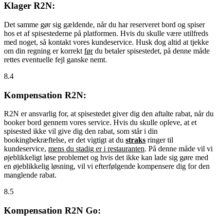
Klager R2N:
Det samme gør sig gældende, når du har reserveret bord og spiser
hos et af spisestederne på platformen. Hvis du skulle være utilfreds
med noget, så kontakt vores kundeservice. Husk dog altid at tjekke
om din regning er korrekt
før
du betaler spisestedet, på denne måde
rettes eventuelle fejl ganske nemt.
8.4
Kompensation R2N:
R2N er ansvarlig for, at spisestedet giver dig den aftalte rabat, når du
booker bord gennem vores service. Hvis du skulle opleve, at et
spisested ikke vil give dig den rabat, som står i din
bookingbekræftelse, er det vigtigt at du
straks
ringer til
kundeservice,
mens du stadig er i restauranten
. På denne måde vil vi
øjeblikkeligt løse problemet og hvis det ikke kan lade sig gøre med
en øjeblikkelig løsning, vil vi efterfølgende kompensere dig for den
manglende rabat.
8.5
Kompensation R2N Go: