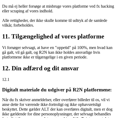
Du må ej heller forsøge at misbruge vores platforme ved fx hacking
eller scraping af vores indhold.
Alle rettigheder, der ikke skulle komme til udtryk af de samlede
vilkår, forbeholdes.
11. Tilgængelighed af vores platforme
Vi forsøger selvsagt, at have en "oppetid" på 100%, men hvad kan
gå galt, vil gå galt, og R2N kan ikke holdes ansvarlige hvis
platformene ikke er tilgængelige i en given periode.
12. Din adfærd og dit ansvar
12.1
Digitalt materiale du udgiver på R2N platformene:
Når du fx skriver anmeldelser, eller overfører billeder til os, vil vi
anse dette for værende ikke-fortroligt og ikke ophavsretsligt
beskyttet. Dette gælder ALT der kan overføres digitalt, men er dog
ikke gældende for dine personoplysninger, der selvsagt behandles