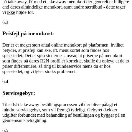
på take away, fx med et take away menukort der generelt er billigere
end deres almindelige menukort, samt andre særtilbud - dette tager
vi
ikke
højde for.
6.3
Prisfejl på menukort:
Der er et meget stort antal online menukort på platformen, hvilket
betyder, at prisfejl kan ske, ift. menukortet som findes hos
spisestedet. Det er spisestedernes ansvar, at priserne på menukort
som findes på deres R2N profil er korrekte, skulle du opleve at de to
priser differentiere, så ring til kundeservice mens du er hos
spisestedet, og vi løser straks problemet.
6.4
Servicegebyr:
Til sidst i take away bestillingsprocessen vil der blive pålagt et
mindre servicegebyr, som vil fremgå tydeligt. Gebyret dækker
udgifter forbundet med behandling af bestillingen og bygger på en
gennemsnitsbetragtning.
6.5