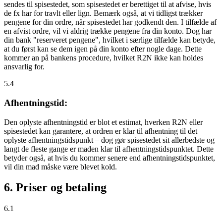
sendes til spisestedet, som spisestedet er berettiget til at afvise, hvis
de fx har for travlt eller lign. Bemærk også, at vi tidligst trækker
pengene for din ordre, når spisestedet har godkendt den. I tilfælde af
en afvist ordre, vil vi aldrig trække pengene fra din konto. Dog har
din bank "reserveret pengene", hvilket i særlige tilfælde kan betyde,
at du først kan se dem igen på din konto efter nogle dage. Dette
kommer an på bankens procedure, hvilket R2N ikke kan holdes
ansvarlig for.
5.4
Afhentningstid:
Den oplyste afhentningstid er blot et estimat, hverken R2N eller
spisestedet kan garantere, at ordren er klar til afhentning til det
oplyste afhentningstidspunkt – dog gør spisestedet sit allerbedste og
langt de fleste gange er maden klar til afhentningstidspunktet. Dette
betyder også, at hvis du kommer senere end afhentningstidspunktet,
vil din mad måske være blevet kold.
6. Priser og betaling
6.1