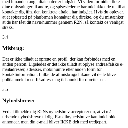
med hinanden ang. aftalen der er indgået. Vi videreformidler ikke
dine oplysninger til andre, og spisestederne har udelukkende ret til at
kontakte dig ifm. den konkrete aftale i har indgået. Hvis du oplever,
at et spisested på platformen kontakter dig direkte, og du mistænker
at de har fået dit navn/nummer gennem R2N, så kontakt os venligst
straks.
3.4
Misbrug:
Det er ikke tilladt at oprette en profil, der kan forbindes med en
anden person. Ligeledes er det ikke tilladt at oplyse andres/falske e-
mailadresser, adresser, mobilnumre eller anden form for
kontaktinformation. I tilfælde af misbrug/chikane vil dette blive
politianmeldt med IP-adresse og tidspunkt for oprettelsen.
3.5
Nyhedsbreve:
Ved at tilmelde dig R2Ns nyhedsbrev accepterer du, at vi må
udsende nyhedsbreve til dig. E-mailnyhedsbreve kan indeholde
annoncer, men din e-mail bliver IKKE delt med tredjepart.