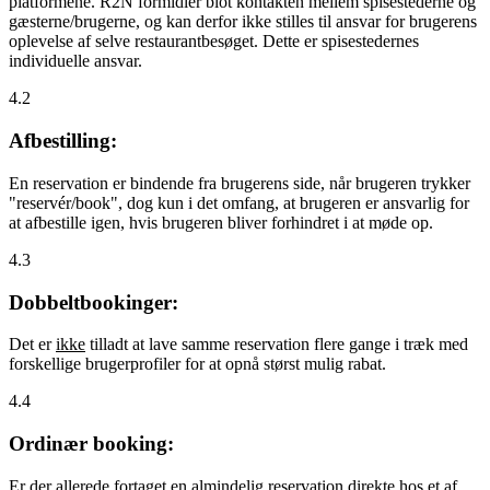
platformene. R2N formidler blot kontakten mellem spisestederne og
gæsterne/brugerne, og kan derfor ikke stilles til ansvar for brugerens
oplevelse af selve restaurantbesøget. Dette er spisestedernes
individuelle ansvar.
4.2
Afbestilling:
En reservation er bindende fra brugerens side, når brugeren trykker
"reservér/book", dog kun i det omfang, at brugeren er ansvarlig for
at afbestille igen, hvis brugeren bliver forhindret i at møde op.
4.3
Dobbeltbookinger:
Det er
ikke
tilladt at lave samme reservation flere gange i træk med
forskellige brugerprofiler for at opnå størst mulig rabat.
4.4
Ordinær booking:
Er der allerede fortaget en almindelig reservation direkte hos et af