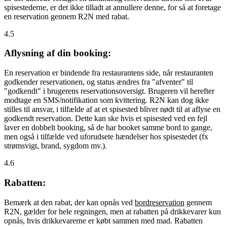
spisestederne, er det ikke tilladt at annullere denne, for så at foretage
en reservation gennem R2N med rabat.
4.5
Aflysning af din booking:
En reservation er bindende fra restaurantens side, når restauranten
godkender reservationen, og status ændres fra "afventer" til
"godkendt" i brugerens reservationsoversigt. Brugeren vil herefter
modtage en SMS/notifikation som kvittering. R2N kan dog ikke
stilles til ansvar, i tilfælde af at et spisested bliver nødt til at aflyse en
godkendt reservation. Dette kan ske hvis et spisested ved en fejl
laver en dobbelt booking, så de har booket samme bord to gange,
men også i tilfælde ved uforudsete hændelser hos spisestedet (fx
strømsvigt, brand, sygdom mv.).
4.6
Rabatten:
Bemærk at den rabat, der kan opnås ved
bordreservation
gennem
R2N, gælder for hele regningen, men at rabatten på drikkevarer kun
opnås, hvis drikkevarerne er købt sammen med mad. Rabatten