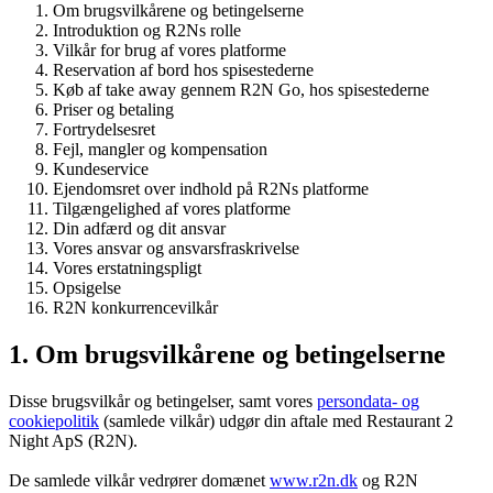
Om brugsvilkårene og betingelserne
Introduktion og R2Ns rolle
Vilkår for brug af vores platforme
Reservation af bord hos spisestederne
Køb af take away gennem R2N Go, hos spisestederne
Priser og betaling
Fortrydelsesret
Fejl, mangler og kompensation
Kundeservice
Ejendomsret over indhold på R2Ns platforme
Tilgængelighed af vores platforme
Din adfærd og dit ansvar
Vores ansvar og ansvarsfraskrivelse
Vores erstatningspligt
Opsigelse
R2N konkurrencevilkår
1. Om brugsvilkårene og betingelserne
Disse brugsvilkår og betingelser, samt vores
persondata- og
cookiepolitik
(samlede vilkår) udgør din aftale med Restaurant 2
Night ApS (R2N).
De samlede vilkår vedrører domænet
www.r2n.dk
og R2N