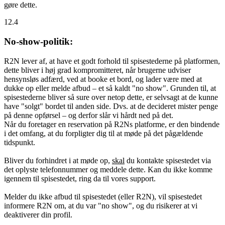
gøre dette.
12.4
No-show-politik:
R2N lever af, at have et godt forhold til spisestederne på platformen,
dette bliver i høj grad kompromitteret, når brugerne udviser
hensynsløs adfærd, ved at booke et bord, og lader være med at
dukke op eller melde afbud – et så kaldt "no show". Grunden til, at
spisestederne bliver så sure over netop dette, er selvsagt at de kunne
have "solgt" bordet til anden side. Dvs. at de decideret mister penge
på denne opførsel – og derfor slår vi hårdt ned på det.
Når du foretager en reservation på R2Ns platforme, er den bindende
i det omfang, at du forpligter dig til at møde på det pågældende
tidspunkt.
Bliver du forhindret i at møde op,
skal
du kontakte spisestedet via
det oplyste telefonnummer og meddele dette. Kan du ikke komme
igennem til spisestedet, ring da til vores support.
Melder du ikke afbud til spisestedet (eller R2N), vil spisestedet
informere R2N om, at du var "no show", og du risikerer at vi
deaktiverer din profil.