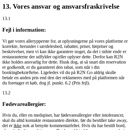
13. Vores ansvar og ansvarsfraskrivelse
13.1
Fejl i information:
Vi gør vores allerypperste for, at oplysningerne på vores platforme er
korrekte, herunder i særdeleshed, rabatter, priser, førpriser og
beskrivelser, men vi kan ikke garantere noget, da det i sidste ende er
restauranterne der udfylder og/eller oplyser dette. Derfor kan R2N
ikke holdes ansvarlig for dette. Husk dog, at så snart din reservation
er godkendt, er du garanteret den rabat, som står i din
bookingbekræftelse. Ligeledes vil du på R2N Go aldrig skulle
betale en anden pris end den der reklameres med på platformen når
du foretager et køb, dog jf. punkt. 6.2 (Pris fejl).
13.2
Fødevareallergier:
Hvis du, eller en medspiser, har fødevareallergier eller intolerancer,
skal du altid kontakte restauranten direkte, før du bestiller take away,
det er
ikke
nok at benytte kommentarfeltet. Hvis du har bestilt bord,