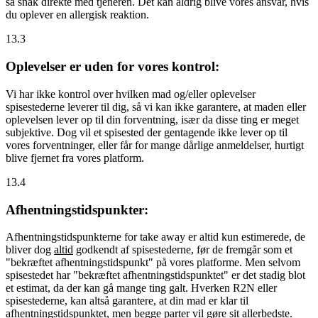
så snak direkte med tjeneren. Det kan aldrig blive vores ansvar, hvis
du oplever en allergisk reaktion.
13.3
Oplevelser er uden for vores kontrol:
Vi har ikke kontrol over hvilken mad og/eller oplevelser
spisestederne leverer til dig, så vi kan ikke garantere, at maden eller
oplevelsen lever op til din forventning, især da disse ting er meget
subjektive. Dog vil et spisested der gentagende ikke lever op til
vores forventninger, eller får for mange dårlige anmeldelser, hurtigt
blive fjernet fra vores platform.
13.4
Afhentningstidspunkter:
Afhentningstidspunkterne for take away er altid kun estimerede, de
bliver dog
altid
godkendt af spisestederne, før de fremgår som et
"bekræftet afhentningstidspunkt" på vores platforme. Men selvom
spisestedet har "bekræftet afhentningstidspunktet" er det stadig blot
et estimat, da der kan gå mange ting galt. Hverken R2N eller
spisestederne, kan altså garantere, at din mad er klar til
afhentningstidspunktet, men begge parter vil gøre sit allerbedste.