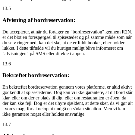
13.5
Afvisning af bordreservation:
Du accepterer, at når du fortager en "bordreservation" gennem R2N,
er det blot en forespørgsel til spisestedet og på samme måde som når
du selv ringer ned, kan det ske, at de er fuldt booket, eller holder
lukket. I dette tilfælde vil du hurtigst muligt blive informeret om
"afvisningen" på SMS eller direkte i appen.
13.6
Bekræftet bordreservation:
En bekræftet bordreservation gennem vores platforme, er
altid
aktivt
godkendt af spisestederne. Dog kan vi ikke garantere, at dit bord står
klar, eller om der er plads til dig, eller om restauranten er åben, da
der kan ske fejl. Dog er det uhyre sjældent, at dette sker, da vi gør alt
i vores magt for at netop at undgå en sådan situation. Men vi kan
ikke garantere noget eller holdes ansvarlige.
13.7