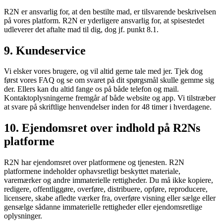
R2N er ansvarlig for, at den bestilte mad, er tilsvarende beskrivelsen
på vores platform. R2N er yderligere ansvarlig for, at spisestedet
udleverer det aftalte mad til dig, dog jf. punkt 8.1.
9. Kundeservice
Vi elsker vores brugere, og vil altid gerne tale med jer. Tjek dog
først vores FAQ og se om svaret på dit spørgsmål skulle gemme sig
der. Ellers kan du altid fange os på både telefon og mail.
Kontaktoplysningerne fremgår af både website og app. Vi tilstræber
at svare på skriftlige henvendelser inden for 48 timer i hverdagene.
10. Ejendomsret over indhold på R2Ns
platforme
R2N har ejendomsret over platformene og tjenesten. R2N
platformene indeholder ophavsretligt beskyttet materiale,
varemærker og andre immaterielle rettigheder. Du må ikke kopiere,
redigere, offentliggøre, overføre, distribuere, opføre, reproducere,
licensere, skabe afledte værker fra, overføre visning eller sælge eller
gensælge sådanne immaterielle rettigheder eller ejendomsretlige
oplysninger.