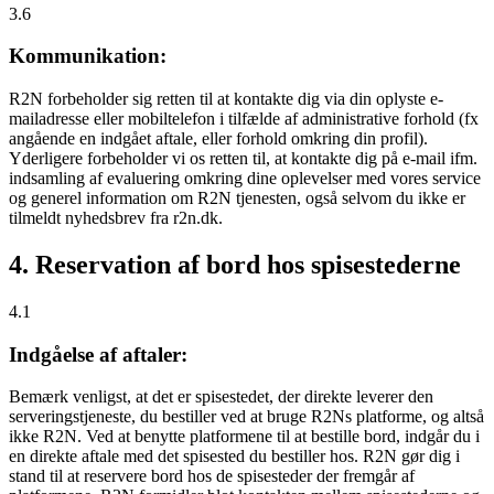
3.6
Kommunikation:
R2N forbeholder sig retten til at kontakte dig via din oplyste e-
mailadresse eller mobiltelefon i tilfælde af administrative forhold (fx
angående en indgået aftale, eller forhold omkring din profil).
Yderligere forbeholder vi os retten til, at kontakte dig på e-mail ifm.
indsamling af evaluering omkring dine oplevelser med vores service
og generel information om R2N tjenesten, også selvom du ikke er
tilmeldt nyhedsbrev fra r2n.dk.
4. Reservation af bord hos spisestederne
4.1
Indgåelse af aftaler:
Bemærk venligst, at det er spisestedet, der direkte leverer den
serveringstjeneste, du bestiller ved at bruge R2Ns platforme, og altså
ikke R2N. Ved at benytte platformene til at bestille bord, indgår du i
en direkte aftale med det spisested du bestiller hos. R2N gør dig i
stand til at reservere bord hos de spisesteder der fremgår af