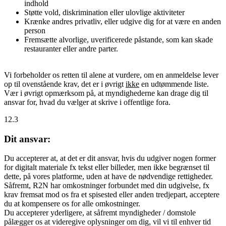
indhold
Støtte vold, diskrimination eller ulovlige aktiviteter
Krænke andres privatliv, eller udgive dig for at være en anden
person
Fremsætte alvorlige, uverificerede påstande, som kan skade
restauranter eller andre parter.
Vi forbeholder os retten til alene at vurdere, om en anmeldelse lever
op til ovenstående krav, det er i øvrigt
ikke
en udtømmende liste.
Vær i øvrigt opmærksom på, at myndighederne kan drage dig til
ansvar for, hvad du vælger at skrive i offentlige fora.
12.3
Dit ansvar:
Du accepterer at, at det er dit ansvar, hvis du udgiver nogen former
for digitalt materiale fx tekst eller billeder, men ikke begrænset til
dette, på vores platforme, uden at have de nødvendige rettigheder.
Såfremt, R2N har omkostninger forbundet med din udgivelse, fx
krav fremsat mod os fra et spisested eller anden tredjepart, acceptere
du at kompensere os for alle omkostninger.
Du accepterer yderligere, at såfremt myndigheder / domstole
pålægger os at videregive oplysninger om dig, vil vi til enhver tid