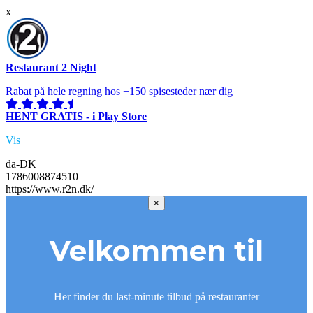
x
Restaurant 2 Night
Rabat på hele regning hos +150 spisesteder nær dig
HENT GRATIS - i Play Store
Vis
da-DK
1786008874510
https://www.r2n.dk/
×
Velkommen til
Her finder du last-minute tilbud på restauranter