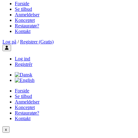
Forside
Se tilbud
Anmeldelser
Konceptet
Restauratør?
Kontakt
Log på
/
Registrer (Gratis)
Toggle user menu
Log ind
Registrér
Forside
Se tilbud
Anmeldelser
Konceptet
Restauratør?
Kontakt
x