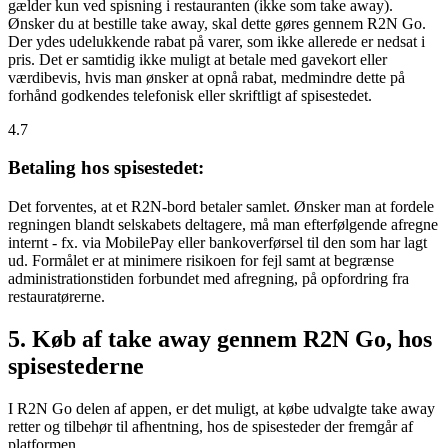
gælder kun ved spisning i restauranten (ikke som take away).
Ønsker du at bestille take away, skal dette gøres gennem R2N Go.
Der ydes udelukkende rabat på varer, som ikke allerede er nedsat i
pris. Det er samtidig ikke muligt at betale med gavekort eller
værdibevis, hvis man ønsker at opnå rabat, medmindre dette på
forhånd godkendes telefonisk eller skriftligt af spisestedet.
4.7
Betaling hos spisestedet:
Det forventes, at et R2N-bord betaler samlet. Ønsker man at fordele
regningen blandt selskabets deltagere, må man efterfølgende afregne
internt - fx. via MobilePay eller bankoverførsel til den som har lagt
ud. Formålet er at minimere risikoen for fejl samt at begrænse
administrationstiden forbundet med afregning, på opfordring fra
restauratørerne.
5. Køb af take away gennem R2N Go, hos
spisestederne
I R2N Go delen af appen, er det muligt, at købe udvalgte take away
retter og tilbehør til afhentning, hos de spisesteder der fremgår af
platformen.