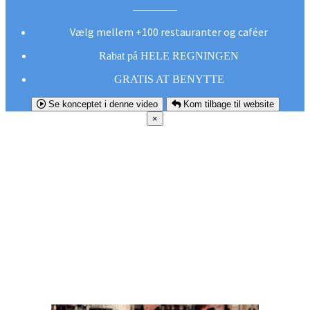
Vælg mellem +100 restauranter og caféer
Rabat på HELE REGNINGEN
GRATIS AT BENYTTE
Se konceptet i denne video
Kom tilbage til website
×
FØR DU
SMUTTER!
Hent vores gratis app og undgå at gå glip af et
godt tilbud næste gang sulten melder sig.