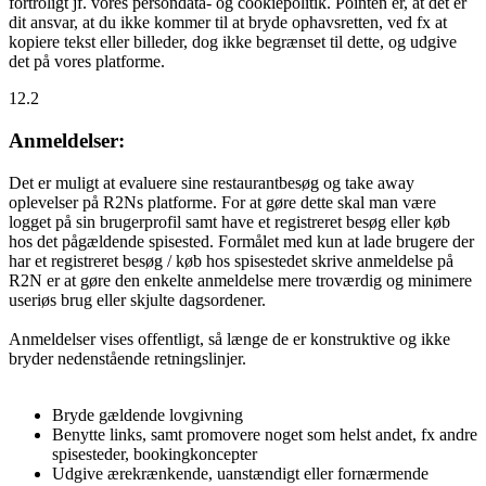
fortroligt jf. vores persondata- og cookiepolitik. Pointen er, at det er
dit ansvar, at du ikke kommer til at bryde ophavsretten, ved fx at
kopiere tekst eller billeder, dog ikke begrænset til dette, og udgive
det på vores platforme.
12.2
Anmeldelser:
Det er muligt at evaluere sine restaurantbesøg og take away
oplevelser på R2Ns platforme. For at gøre dette skal man være
logget på sin brugerprofil samt have et registreret besøg eller køb
hos det pågældende spisested. Formålet med kun at lade brugere der
har et registreret besøg / køb hos spisestedet skrive anmeldelse på
R2N er at gøre den enkelte anmeldelse mere troværdig og minimere
useriøs brug eller skjulte dagsordener.
Anmeldelser vises offentligt, så længe de er konstruktive og ikke
bryder nedenstående retningslinjer.
Bryde gældende lovgivning
Benytte links, samt promovere noget som helst andet, fx andre
spisesteder, bookingkoncepter
Udgive ærekrænkende, uanstændigt eller fornærmende