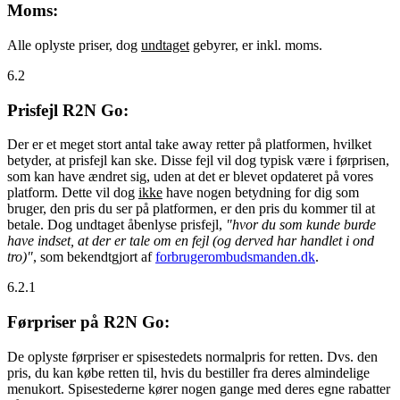
Moms:
Alle oplyste priser, dog
undtaget
gebyrer, er inkl. moms.
6.2
Prisfejl R2N Go:
Der er et meget stort antal take away retter på platformen, hvilket
betyder, at prisfejl kan ske. Disse fejl vil dog typisk være i førprisen,
som kan have ændret sig, uden at det er blevet opdateret på vores
platform. Dette vil dog
ikke
have nogen betydning for dig som
bruger, den pris du ser på platformen, er den pris du kommer til at
betale. Dog undtaget åbenlyse prisfejl,
"hvor du som kunde burde
have indset, at der er tale om en fejl (og derved har handlet i ond
tro)"
, som bekendtgjort af
forbrugerombudsmanden.dk
.
6.2.1
Førpriser på R2N Go:
De oplyste førpriser er spisestedets normalpris for retten. Dvs. den
pris, du kan købe retten til, hvis du bestiller fra deres almindelige
menukort. Spisestederne kører nogen gange med deres egne rabatter