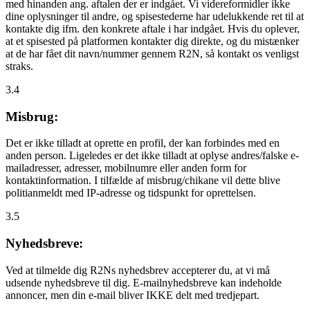
med hinanden ang. aftalen der er indgået. Vi videreformidler ikke
dine oplysninger til andre, og spisestederne har udelukkende ret til at
kontakte dig ifm. den konkrete aftale i har indgået. Hvis du oplever,
at et spisested på platformen kontakter dig direkte, og du mistænker
at de har fået dit navn/nummer gennem R2N, så kontakt os venligst
straks.
3.4
Misbrug:
Det er ikke tilladt at oprette en profil, der kan forbindes med en
anden person. Ligeledes er det ikke tilladt at oplyse andres/falske e-
mailadresser, adresser, mobilnumre eller anden form for
kontaktinformation. I tilfælde af misbrug/chikane vil dette blive
politianmeldt med IP-adresse og tidspunkt for oprettelsen.
3.5
Nyhedsbreve:
Ved at tilmelde dig R2Ns nyhedsbrev accepterer du, at vi må
udsende nyhedsbreve til dig. E-mailnyhedsbreve kan indeholde
annoncer, men din e-mail bliver IKKE delt med tredjepart.