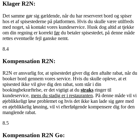
Klager R2N:
Det samme gør sig gældende, når du har reserveret bord og spiser
hos et af spisestederne på platformen. Hvis du skulle være utilfreds
med noget, så kontakt vores kundeservice. Husk dog altid at tjekke
om din regning er korrekt
før
du betaler spisestedet, på denne måde
rettes eventuelle fejl ganske nemt.
8.4
Kompensation R2N:
R2N er ansvarlig for, at spisestedet giver dig den aftalte rabat, når du
booker bord gennem vores service. Hvis du skulle opleve, at et
spisested ikke vil give dig den rabat, som står i din
bookingbekræftelse, er det vigtigt at du
straks
ringer til
kundeservice,
mens du stadig er i restauranten
. På denne måde vil vi
øjeblikkeligt løse problemet og hvis det ikke kan lade sig gøre med
en øjeblikkelig løsning, vil vi efterfølgende kompensere dig for den
manglende rabat.
8.5
Kompensation R2N Go: