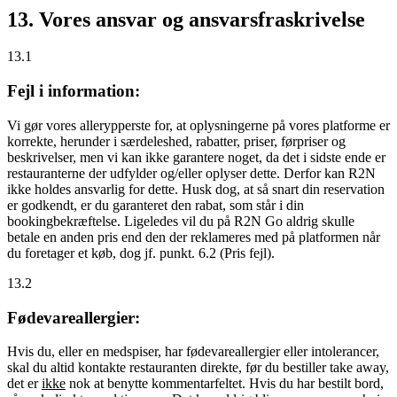
13. Vores ansvar og ansvarsfraskrivelse
13.1
Fejl i information:
Vi gør vores allerypperste for, at oplysningerne på vores platforme er
korrekte, herunder i særdeleshed, rabatter, priser, førpriser og
beskrivelser, men vi kan ikke garantere noget, da det i sidste ende er
restauranterne der udfylder og/eller oplyser dette. Derfor kan R2N
ikke holdes ansvarlig for dette. Husk dog, at så snart din reservation
er godkendt, er du garanteret den rabat, som står i din
bookingbekræftelse. Ligeledes vil du på R2N Go aldrig skulle
betale en anden pris end den der reklameres med på platformen når
du foretager et køb, dog jf. punkt. 6.2 (Pris fejl).
13.2
Fødevareallergier:
Hvis du, eller en medspiser, har fødevareallergier eller intolerancer,
skal du altid kontakte restauranten direkte, før du bestiller take away,
det er
ikke
nok at benytte kommentarfeltet. Hvis du har bestilt bord,