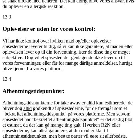
så snak direkte med tjeneren. Det kan aldrig blive vores ansvar, hvis
du oplever en allergisk reaktion.
13.3
Oplevelser er uden for vores kontrol:
Vi har ikke kontrol over hvilken mad og/eller oplevelser
spisestederne leverer til dig, så vi kan ikke garantere, at maden eller
oplevelsen lever op til din forventning, især da disse ting er meget
subjektive. Dog vil et spisested der gentagende ikke lever op til
vores forventninger, eller får for mange dårlige anmeldelser, hurtigt
blive fjernet fra vores platform.
13.4
Afhentningstidspunkter:
Afhentningstidspunkterne for take away er altid kun estimerede, de
bliver dog
altid
godkendt af spisestederne, før de fremgår som et
"bekræftet afhentningstidspunkt" på vores platforme. Men selvom
spisestedet har "bekræftet afhentningstidspunktet" er det stadig blot
et estimat, da der kan gå mange ting galt. Hverken R2N eller
spisestederne, kan altså garantere, at din mad er klar til
afhentningstidspunktet, men begge parter vil gøre sit allerbedste.