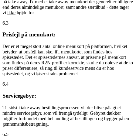
på take away, fx med et take away menukort der generelt er billigere
end deres almindelige menukort, samt andre særtilbud - dette tager
vi
ikke
højde for.
6.3
Prisfejl på menukort:
Der er et meget stort antal online menukort på platformen, hvilket
betyder, at prisfejl kan ske, ift. menukortet som findes hos
spisestedet. Det er spisestedernes ansvar, at priserne på menukort
som findes på deres R2N profil er korrekte, skulle du opleve at de to
priser differentiere, så ring til kundeservice mens du er hos
spisestedet, og vi løser straks problemet.
6.4
Servicegebyr:
Til sidst i take away bestillingsprocessen vil der blive pålagt et
mindre servicegebyr, som vil fremgå tydeligt. Gebyret dækker
udgifter forbundet med behandling af bestillingen og bygger på en
gennemsnitsbetragtning.
6.5