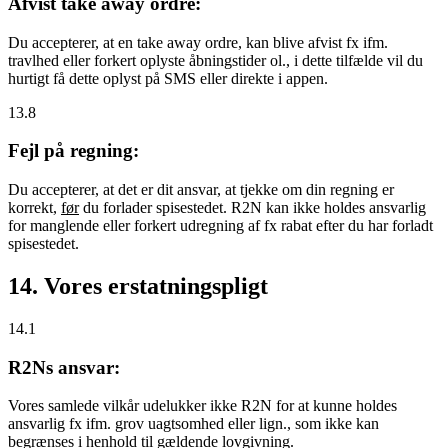
Afvist take away ordre:
Du accepterer, at en take away ordre, kan blive afvist fx ifm.
travlhed eller forkert oplyste åbningstider ol., i dette tilfælde vil du
hurtigt få dette oplyst på SMS eller direkte i appen.
13.8
Fejl på regning:
Du accepterer, at det er dit ansvar, at tjekke om din regning er
korrekt,
før
du forlader spisestedet. R2N kan ikke holdes ansvarlig
for manglende eller forkert udregning af fx rabat efter du har forladt
spisestedet.
14. Vores erstatningspligt
14.1
R2Ns ansvar:
Vores samlede vilkår udelukker ikke R2N for at kunne holdes
ansvarlig fx ifm. grov uagtsomhed eller lign., som ikke kan
begrænses i henhold til gældende lovgivning.