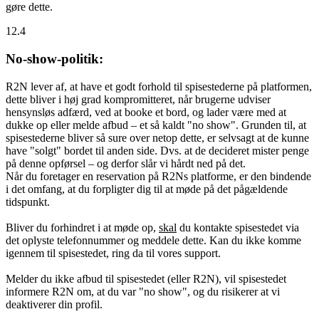
gøre dette.
12.4
No-show-politik:
R2N lever af, at have et godt forhold til spisestederne på platformen,
dette bliver i høj grad kompromitteret, når brugerne udviser
hensynsløs adfærd, ved at booke et bord, og lader være med at
dukke op eller melde afbud – et så kaldt "no show". Grunden til, at
spisestederne bliver så sure over netop dette, er selvsagt at de kunne
have "solgt" bordet til anden side. Dvs. at de decideret mister penge
på denne opførsel – og derfor slår vi hårdt ned på det.
Når du foretager en reservation på R2Ns platforme, er den bindende
i det omfang, at du forpligter dig til at møde på det pågældende
tidspunkt.
Bliver du forhindret i at møde op,
skal
du kontakte spisestedet via
det oplyste telefonnummer og meddele dette. Kan du ikke komme
igennem til spisestedet, ring da til vores support.
Melder du ikke afbud til spisestedet (eller R2N), vil spisestedet
informere R2N om, at du var "no show", og du risikerer at vi
deaktiverer din profil.