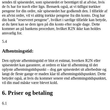
sendes til spisestedet, som spisestedet er berettiget til at afvise, hvis
de fx har for travlt eller lign. Bemærk også, at vi tidligst trækker
pengene for din ordre, når spisestedet har godkendt den. I tilfælde af
en afvist ordre, vil vi aldrig trække pengene fra din konto. Dog har
din bank "reserveret pengene", hvilket i særlige tilfælde kan betyde,
at du først kan se dem igen på din konto efter nogle dage. Dette
kommer an på bankens procedure, hvilket R2N ikke kan holdes
ansvarlig for.
5.4
Afhentningstid:
Den oplyste afhentningstid er blot et estimat, hverken R2N eller
spisestedet kan garantere, at ordren er klar til afhentning til det
oplyste afhentningstidspunkt – dog gør spisestedet sit allerbedste og
langt de fleste gange er maden klar til afhentningstidspunktet. Dette
betyder også, at hvis du kommer senere end afhentningstidspunktet,
vil din mad måske være blevet kold.
6. Priser og betaling
6.1