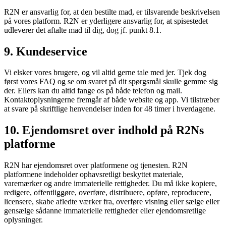
R2N er ansvarlig for, at den bestilte mad, er tilsvarende beskrivelsen
på vores platform. R2N er yderligere ansvarlig for, at spisestedet
udleverer det aftalte mad til dig, dog jf. punkt 8.1.
9. Kundeservice
Vi elsker vores brugere, og vil altid gerne tale med jer. Tjek dog
først vores FAQ og se om svaret på dit spørgsmål skulle gemme sig
der. Ellers kan du altid fange os på både telefon og mail.
Kontaktoplysningerne fremgår af både website og app. Vi tilstræber
at svare på skriftlige henvendelser inden for 48 timer i hverdagene.
10. Ejendomsret over indhold på R2Ns
platforme
R2N har ejendomsret over platformene og tjenesten. R2N
platformene indeholder ophavsretligt beskyttet materiale,
varemærker og andre immaterielle rettigheder. Du må ikke kopiere,
redigere, offentliggøre, overføre, distribuere, opføre, reproducere,
licensere, skabe afledte værker fra, overføre visning eller sælge eller
gensælge sådanne immaterielle rettigheder eller ejendomsretlige
oplysninger.