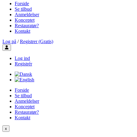
Forside
Se tilbud
Anmeldelser
Konceptet
Restauratør?
Kontakt
Log på
/
Registrer (Gratis)
Toggle user menu
Log ind
Registrér
Forside
Se tilbud
Anmeldelser
Konceptet
Restauratør?
Kontakt
x