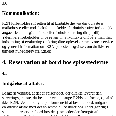
3.6
Kommunikation:
R2N forbeholder sig retten til at kontakte dig via din oplyste e-
mailadresse eller mobiltelefon i tilfælde af administrative forhold (fx
angående en indgået aftale, eller forhold omkring din profil).
Yderligere forbeholder vi os retten til, at kontakte dig på e-mail ifm.
indsamling af evaluering omkring dine oplevelser med vores service
og generel information om R2N tjenesten, også selvom du ikke er
tilmeldt nyhedsbrev fra r2n.dk.
4. Reservation af bord hos spisestederne
4.1
Indgåelse af aftaler:
Bemærk venligst, at det er spisestedet, der direkte leverer den
serveringstjeneste, du bestiller ved at bruge R2Ns platforme, og altså
ikke R2N. Ved at benytte platformene til at bestille bord, indgår du i
en direkte aftale med det spisested du bestiller hos. R2N gør dig i
stand til at reservere bord hos de spisesteder der fremgår af