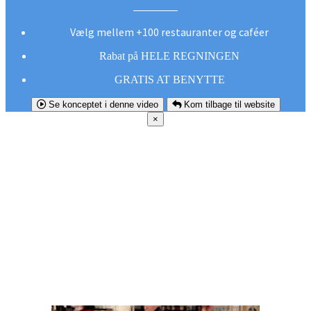
Vælg mellem +100 restauranter og caféer
Rabat på HELE REGNINGEN
GRATIS AT BENYTTE
Se konceptet i denne video
Kom tilbage til website
×
FØR DU
SMUTTER!
Hent vores gratis app og undgå at gå glip af et
godt tilbud næste gang sulten melder sig.