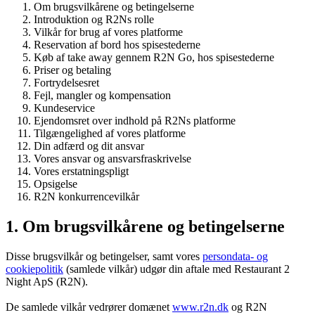
Om brugsvilkårene og betingelserne
Introduktion og R2Ns rolle
Vilkår for brug af vores platforme
Reservation af bord hos spisestederne
Køb af take away gennem R2N Go, hos spisestederne
Priser og betaling
Fortrydelsesret
Fejl, mangler og kompensation
Kundeservice
Ejendomsret over indhold på R2Ns platforme
Tilgængelighed af vores platforme
Din adfærd og dit ansvar
Vores ansvar og ansvarsfraskrivelse
Vores erstatningspligt
Opsigelse
R2N konkurrencevilkår
1. Om brugsvilkårene og betingelserne
Disse brugsvilkår og betingelser, samt vores
persondata- og
cookiepolitik
(samlede vilkår) udgør din aftale med Restaurant 2
Night ApS (R2N).
De samlede vilkår vedrører domænet
www.r2n.dk
og R2N