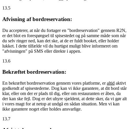
13.5
Afvisning af bordreservation:
Du accepterer, at når du fortager en "bordreservation" gennem R2N,
er det blot en forespørgsel til spisestedet og på samme måde som når
du selv ringer ned, kan det ske, at de er fuldt booket, eller holder
lukket. I dette tilfælde vil du hurtigst muligt blive informeret om
"afvisningen" på SMS eller direkte i appen.
13.6
Bekræftet bordreservation:
En bekræftet bordreservation gennem vores platforme, er
altid
aktivt
godkendt af spisestederne. Dog kan vi ikke garantere, at dit bord står
klar, eller om der er plads til dig, eller om restauranten er åben, da
der kan ske fejl. Dog er det uhyre sjældent, at dette sker, da vi gør alt
i vores magt for at netop at undgå en sådan situation. Men vi kan
ikke garantere noget eller holdes ansvarlige.
13.7