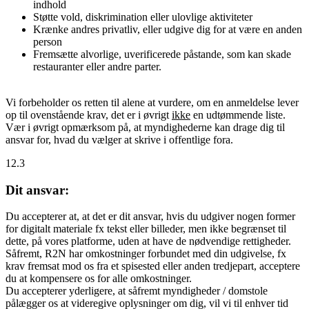
indhold
Støtte vold, diskrimination eller ulovlige aktiviteter
Krænke andres privatliv, eller udgive dig for at være en anden
person
Fremsætte alvorlige, uverificerede påstande, som kan skade
restauranter eller andre parter.
Vi forbeholder os retten til alene at vurdere, om en anmeldelse lever
op til ovenstående krav, det er i øvrigt
ikke
en udtømmende liste.
Vær i øvrigt opmærksom på, at myndighederne kan drage dig til
ansvar for, hvad du vælger at skrive i offentlige fora.
12.3
Dit ansvar:
Du accepterer at, at det er dit ansvar, hvis du udgiver nogen former
for digitalt materiale fx tekst eller billeder, men ikke begrænset til
dette, på vores platforme, uden at have de nødvendige rettigheder.
Såfremt, R2N har omkostninger forbundet med din udgivelse, fx
krav fremsat mod os fra et spisested eller anden tredjepart, acceptere
du at kompensere os for alle omkostninger.
Du accepterer yderligere, at såfremt myndigheder / domstole
pålægger os at videregive oplysninger om dig, vil vi til enhver tid