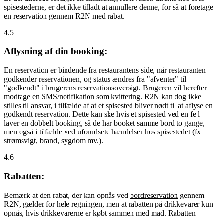
spisestederne, er det ikke tilladt at annullere denne, for så at foretage
en reservation gennem R2N med rabat.
4.5
Aflysning af din booking:
En reservation er bindende fra restaurantens side, når restauranten
godkender reservationen, og status ændres fra "afventer" til
"godkendt" i brugerens reservationsoversigt. Brugeren vil herefter
modtage en SMS/notifikation som kvittering. R2N kan dog ikke
stilles til ansvar, i tilfælde af at et spisested bliver nødt til at aflyse en
godkendt reservation. Dette kan ske hvis et spisested ved en fejl
laver en dobbelt booking, så de har booket samme bord to gange,
men også i tilfælde ved uforudsete hændelser hos spisestedet (fx
strømsvigt, brand, sygdom mv.).
4.6
Rabatten:
Bemærk at den rabat, der kan opnås ved
bordreservation
gennem
R2N, gælder for hele regningen, men at rabatten på drikkevarer kun
opnås, hvis drikkevarerne er købt sammen med mad. Rabatten