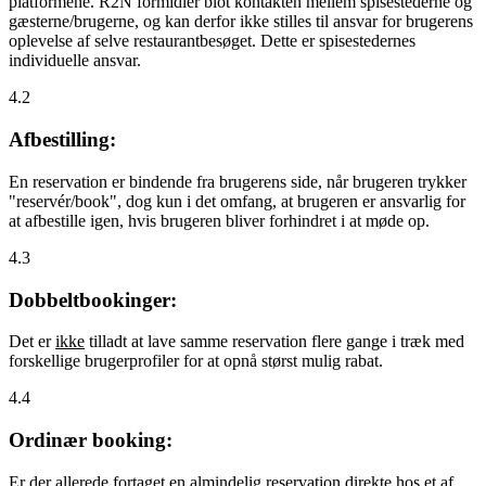
platformene. R2N formidler blot kontakten mellem spisestederne og
gæsterne/brugerne, og kan derfor ikke stilles til ansvar for brugerens
oplevelse af selve restaurantbesøget. Dette er spisestedernes
individuelle ansvar.
4.2
Afbestilling:
En reservation er bindende fra brugerens side, når brugeren trykker
"reservér/book", dog kun i det omfang, at brugeren er ansvarlig for
at afbestille igen, hvis brugeren bliver forhindret i at møde op.
4.3
Dobbeltbookinger:
Det er
ikke
tilladt at lave samme reservation flere gange i træk med
forskellige brugerprofiler for at opnå størst mulig rabat.
4.4
Ordinær booking:
Er der allerede fortaget en almindelig reservation direkte hos et af