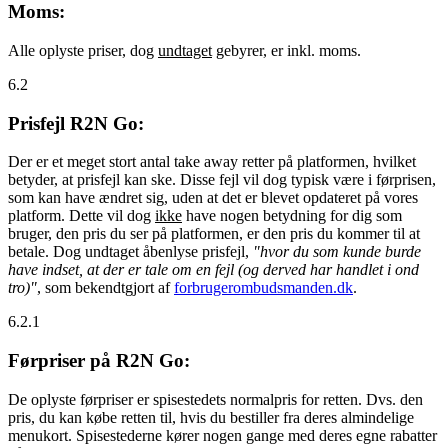
Moms:
Alle oplyste priser, dog
undtaget
gebyrer, er inkl. moms.
6.2
Prisfejl R2N Go:
Der er et meget stort antal take away retter på platformen, hvilket
betyder, at prisfejl kan ske. Disse fejl vil dog typisk være i førprisen,
som kan have ændret sig, uden at det er blevet opdateret på vores
platform. Dette vil dog
ikke
have nogen betydning for dig som
bruger, den pris du ser på platformen, er den pris du kommer til at
betale. Dog undtaget åbenlyse prisfejl,
"hvor du som kunde burde
have indset, at der er tale om en fejl (og derved har handlet i ond
tro)"
, som bekendtgjort af
forbrugerombudsmanden.dk
.
6.2.1
Førpriser på R2N Go:
De oplyste førpriser er spisestedets normalpris for retten. Dvs. den
pris, du kan købe retten til, hvis du bestiller fra deres almindelige
menukort. Spisestederne kører nogen gange med deres egne rabatter