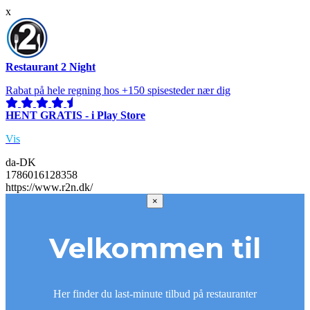
x
Restaurant 2 Night
Rabat på hele regning hos +150 spisesteder nær dig
HENT GRATIS - i Play Store
Vis
da-DK
1786016128358
https://www.r2n.dk/
×
Velkommen til
Her finder du last-minute tilbud på restauranter