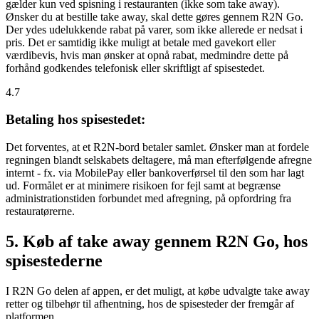
gælder kun ved spisning i restauranten (ikke som take away).
Ønsker du at bestille take away, skal dette gøres gennem R2N Go.
Der ydes udelukkende rabat på varer, som ikke allerede er nedsat i
pris. Det er samtidig ikke muligt at betale med gavekort eller
værdibevis, hvis man ønsker at opnå rabat, medmindre dette på
forhånd godkendes telefonisk eller skriftligt af spisestedet.
4.7
Betaling hos spisestedet:
Det forventes, at et R2N-bord betaler samlet. Ønsker man at fordele
regningen blandt selskabets deltagere, må man efterfølgende afregne
internt - fx. via MobilePay eller bankoverførsel til den som har lagt
ud. Formålet er at minimere risikoen for fejl samt at begrænse
administrationstiden forbundet med afregning, på opfordring fra
restauratørerne.
5. Køb af take away gennem R2N Go, hos
spisestederne
I R2N Go delen af appen, er det muligt, at købe udvalgte take away
retter og tilbehør til afhentning, hos de spisesteder der fremgår af
platformen.