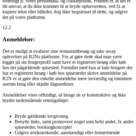
fortroligt jf. vores persondata- og cookiepolitik. Pointen er, at det er
dit ansvar, at du ikke kommer til at bryde ophavsretten, ved fx at
kopiere tekst eller billeder, dog ikke begrænset til dette, og udgive
det på vores platforme.
12.2
Anmeldelser:
Det er muligt at evaluere sine restaurantbesøg og take away
oplevelser på R2Ns platforme. For at gøre dette skal man være
logget på sin brugerprofil samt have et registreret besøg eller køb
hos det pågældende spisested. Formålet med kun at lade brugere der
har et registreret besøg / køb hos spisestedet skrive anmeldelse på
R2N er at gøre den enkelte anmeldelse mere troværdig og minimere
useriøs brug eller skjulte dagsordener.
Anmeldelser vises offentligt, så længe de er konstruktive og ikke
bryder nedenstående retningslinjer.
Bryde gældende lovgivning
Benytte links, samt promovere noget som helst andet, fx andre
spisesteder, bookingkoncepter
Udgive ærekrænkende, uanstændigt eller fornærmende