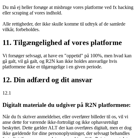
Du må ej heller forsøge at misbruge vores platforme ved fx hacking
eller scraping af vores indhold.
Alle rettigheder, der ikke skulle komme til udtryk af de samlede
vilkår, forbeholdes.
11. Tilgængelighed af vores platforme
Vi forsøger selvsagt, at have en "oppetid" på 100%, men hvad kan
gå galt, vil gå galt, og R2N kan ikke holdes ansvarlige hvis
platformene ikke er tilgængelige i en given periode.
12. Din adfærd og dit ansvar
12.1
Digitalt materiale du udgiver på R2N platformene:
Når du fx skriver anmeldelser, eller overfører billeder til os, vil vi
anse dette for værende ikke-fortroligt og ikke ophavsretsligt
beskyttet. Dette gælder ALT der kan overføres digitalt, men er dog
ikke gældende for dine personoplysninger, der selvsagt behandles