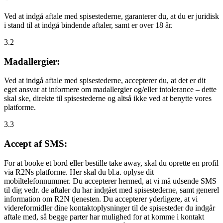
Ved at indgå aftale med spisestederne, garanterer du, at du er juridisk
i stand til at indgå bindende aftaler, samt er over 18 år.
3.2
Madallergier:
Ved at indgå aftale med spisestederne, accepterer du, at det er dit
eget ansvar at informere om madallergier og/eller intolerance – dette
skal ske, direkte til spisestederne og altså ikke ved at benytte vores
platforme.
3.3
Accept af SMS:
For at booke et bord eller bestille take away, skal du oprette en profil
via R2Ns platforme. Her skal du bl.a. oplyse dit
mobiltelefonnummer. Du accepterer hermed, at vi må udsende SMS
til dig vedr. de aftaler du har indgået med spisestederne, samt generel
information om R2N tjenesten. Du accepterer yderligere, at vi
videreformidler dine kontaktoplysninger til de spisesteder du indgår
aftale med, så begge parter har mulighed for at komme i kontakt