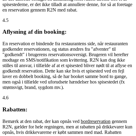
spisestederne, er det ikke tilladt at annullere denne, for så at foretage
en reservation gennem R2N med rabat.
4.5
Aflysning af din booking:
En reservation er bindende fra restaurantens side, når restauranten
godkender reservationen, og status ændres fra "afventer" til
"godkendt" i brugerens reservationsoversigt. Brugeren vil herefter
modtage en SMS/notifikation som kvittering. R2N kan dog ikke
stilles til ansvar, i tilfælde af at et spisested bliver nødt til at aflyse en
godkendt reservation. Dette kan ske hvis et spisested ved en fejl
laver en dobbelt booking, så de har booket samme bord to gange,
men også i tilfælde ved uforudsete hændelser hos spisestedet (fx
strømsvigt, brand, sygdom mv.).
4.6
Rabatten:
Bemærk at den rabat, der kan opnås ved
bordreservation
gennem
R2N, gælder for hele regningen, men at rabatten på drikkevarer kun
opnås, hvis drikkevarerne er købt sammen med mad. Rabatten