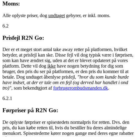
Moms:
Alle oplyste priser, dog
undtaget
gebyrer, er inkl. moms.
6.2
Prisfejl R2N Go:
Der er et meget stort antal take away retter på platformen, hvilket
betyder, at prisfejl kan ske. Disse fejl vil dog typisk være i førprisen,
som kan have ændret sig, uden at det er blevet opdateret på vores
platform. Dette vil dog
ikke
have nogen betydning for dig som
bruger, den pris du ser på platformen, er den pris du kommer til at
betale. Dog undtaget åbenlyse prisfejl,
"hvor du som kunde burde
have indset, at der er tale om en fejl (og derved har handlet i ond
tro)"
, som bekendtgjort af
forbrugerombudsmanden.dk
.
6.2.1
Førpriser på R2N Go:
De oplyste førpriser er spisestedets normalpris for retten. Dvs. den
pris, du kan købe retten til, hvis du bestiller fra deres almindelige
menukort. Spisestederne kører nogen gange med deres egne rabatter