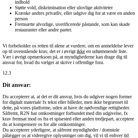
indhold
Støtte vold, diskrimination eller ulovlige aktiviteter
Krænke andres privatliv, eller udgive dig for at være en anden
person
Fremsætte alvorlige, uverificerede påstande, som kan skade
restauranter eller andre parter.
Vi forbeholder os retten til alene at vurdere, om en anmeldelse lever
op til ovenstående krav, det er i øvrigt
ikke
en udtømmende liste.
Vær i øvrigt opmærksom på, at myndighederne kan drage dig til
ansvar for, hvad du vælger at skrive i offentlige fora.
12.3
Dit ansvar:
Du accepterer at, at det er dit ansvar, hvis du udgiver nogen former
for digitalt materiale fx tekst eller billeder, men ikke begrænset til
dette, på vores platforme, uden at have de nødvendige rettigheder.
Såfremt, R2N har omkostninger forbundet med din udgivelse, fx
krav fremsat mod os fra et spisested eller anden tredjepart, acceptere
du at kompensere os for alle omkostninger.
Du accepterer yderligere, at såfremt myndigheder / domstole
pålægger os at videregive oplysninger om dig, vil vi til enhver tid