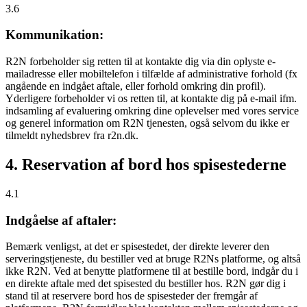
3.6
Kommunikation:
R2N forbeholder sig retten til at kontakte dig via din oplyste e-
mailadresse eller mobiltelefon i tilfælde af administrative forhold (fx
angående en indgået aftale, eller forhold omkring din profil).
Yderligere forbeholder vi os retten til, at kontakte dig på e-mail ifm.
indsamling af evaluering omkring dine oplevelser med vores service
og generel information om R2N tjenesten, også selvom du ikke er
tilmeldt nyhedsbrev fra r2n.dk.
4. Reservation af bord hos spisestederne
4.1
Indgåelse af aftaler:
Bemærk venligst, at det er spisestedet, der direkte leverer den
serveringstjeneste, du bestiller ved at bruge R2Ns platforme, og altså
ikke R2N. Ved at benytte platformene til at bestille bord, indgår du i
en direkte aftale med det spisested du bestiller hos. R2N gør dig i
stand til at reservere bord hos de spisesteder der fremgår af