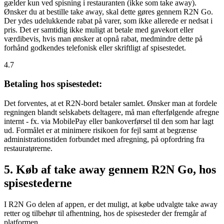
gælder kun ved spisning i restauranten (ikke som take away).
Ønsker du at bestille take away, skal dette gøres gennem R2N Go.
Der ydes udelukkende rabat på varer, som ikke allerede er nedsat i
pris. Det er samtidig ikke muligt at betale med gavekort eller
værdibevis, hvis man ønsker at opnå rabat, medmindre dette på
forhånd godkendes telefonisk eller skriftligt af spisestedet.
4.7
Betaling hos spisestedet:
Det forventes, at et R2N-bord betaler samlet. Ønsker man at fordele
regningen blandt selskabets deltagere, må man efterfølgende afregne
internt - fx. via MobilePay eller bankoverførsel til den som har lagt
ud. Formålet er at minimere risikoen for fejl samt at begrænse
administrationstiden forbundet med afregning, på opfordring fra
restauratørerne.
5. Køb af take away gennem R2N Go, hos
spisestederne
I R2N Go delen af appen, er det muligt, at købe udvalgte take away
retter og tilbehør til afhentning, hos de spisesteder der fremgår af
platformen.