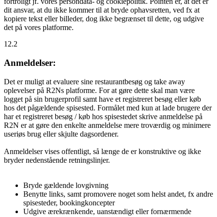
fortroligt jf. vores persondata- og cookiepolitik. Pointen er, at det er
dit ansvar, at du ikke kommer til at bryde ophavsretten, ved fx at
kopiere tekst eller billeder, dog ikke begrænset til dette, og udgive
det på vores platforme.
12.2
Anmeldelser:
Det er muligt at evaluere sine restaurantbesøg og take away
oplevelser på R2Ns platforme. For at gøre dette skal man være
logget på sin brugerprofil samt have et registreret besøg eller køb
hos det pågældende spisested. Formålet med kun at lade brugere der
har et registreret besøg / køb hos spisestedet skrive anmeldelse på
R2N er at gøre den enkelte anmeldelse mere troværdig og minimere
useriøs brug eller skjulte dagsordener.
Anmeldelser vises offentligt, så længe de er konstruktive og ikke
bryder nedenstående retningslinjer.
Bryde gældende lovgivning
Benytte links, samt promovere noget som helst andet, fx andre
spisesteder, bookingkoncepter
Udgive ærekrænkende, uanstændigt eller fornærmende