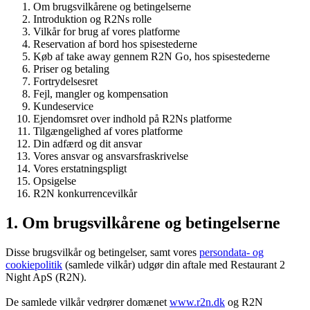
Om brugsvilkårene og betingelserne
Introduktion og R2Ns rolle
Vilkår for brug af vores platforme
Reservation af bord hos spisestederne
Køb af take away gennem R2N Go, hos spisestederne
Priser og betaling
Fortrydelsesret
Fejl, mangler og kompensation
Kundeservice
Ejendomsret over indhold på R2Ns platforme
Tilgængelighed af vores platforme
Din adfærd og dit ansvar
Vores ansvar og ansvarsfraskrivelse
Vores erstatningspligt
Opsigelse
R2N konkurrencevilkår
1. Om brugsvilkårene og betingelserne
Disse brugsvilkår og betingelser, samt vores
persondata- og
cookiepolitik
(samlede vilkår) udgør din aftale med Restaurant 2
Night ApS (R2N).
De samlede vilkår vedrører domænet
www.r2n.dk
og R2N