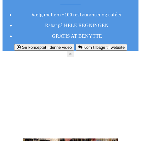
Vælg mellem +100 restauranter og caféer
Rabat på HELE REGNINGEN
GRATIS AT BENYTTE
Se konceptet i denne video
Kom tilbage til website
×
FØR DU
SMUTTER!
Hent vores gratis app og undgå at gå glip af et
godt tilbud næste gang sulten melder sig.