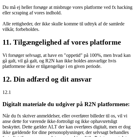
Du må ej heller forsøge at misbruge vores platforme ved fx hacking
eller scraping af vores indhold.
Alle rettigheder, der ikke skulle komme til udtryk af de samlede
vilkår, forbeholdes.
11. Tilgængelighed af vores platforme
Vi forsøger selvsagt, at have en "oppetid" på 100%, men hvad kan
gå galt, vil gå galt, og R2N kan ikke holdes ansvarlige hvis
platformene ikke er tilgængelige i en given periode.
12. Din adfærd og dit ansvar
12.1
Digitalt materiale du udgiver på R2N platformene:
Når du fx skriver anmeldelser, eller overfører billeder til os, vil vi
anse dette for værende ikke-fortroligt og ikke ophavsretsligt
beskyttet. Dette gælder ALT der kan overføres digitalt, men er dog
ikke gældende for dine personoplysninger, der selvsagt behandles