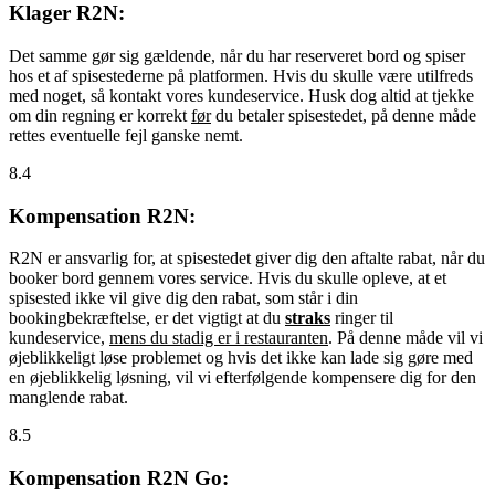
Klager R2N:
Det samme gør sig gældende, når du har reserveret bord og spiser
hos et af spisestederne på platformen. Hvis du skulle være utilfreds
med noget, så kontakt vores kundeservice. Husk dog altid at tjekke
om din regning er korrekt
før
du betaler spisestedet, på denne måde
rettes eventuelle fejl ganske nemt.
8.4
Kompensation R2N:
R2N er ansvarlig for, at spisestedet giver dig den aftalte rabat, når du
booker bord gennem vores service. Hvis du skulle opleve, at et
spisested ikke vil give dig den rabat, som står i din
bookingbekræftelse, er det vigtigt at du
straks
ringer til
kundeservice,
mens du stadig er i restauranten
. På denne måde vil vi
øjeblikkeligt løse problemet og hvis det ikke kan lade sig gøre med
en øjeblikkelig løsning, vil vi efterfølgende kompensere dig for den
manglende rabat.
8.5
Kompensation R2N Go: