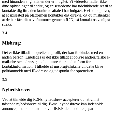
med hinanden ang. aftalen der er indgået. Vi videreformidler ikke
dine oplysninger til andre, og spisestederne har udelukkende ret til at
kontakte dig ifm. den konkrete aftale i har indgået. Hvis du oplever,
at et spisested på platformen kontakter dig direkte, og du mistænker
at de har fået dit navn/nummer gennem R2N, så kontakt os venligst
straks.
3.4
Misbrug:
Det er ikke tilladt at oprette en profil, der kan forbindes med en
anden person. Ligeledes er det ikke tilladt at oplyse andres/falske e-
mailadresser, adresser, mobilnumre eller anden form for
kontaktinformation. I tilfælde af misbrug/chikane vil dette blive
politianmeldt med IP-adresse og tidspunkt for oprettelsen.
3.5
Nyhedsbreve:
Ved at tilmelde dig R2Ns nyhedsbrev accepterer du, at vi må
udsende nyhedsbreve til dig. E-mailnyhedsbreve kan indeholde
annoncer, men din e-mail bliver IKKE delt med tredjepart.