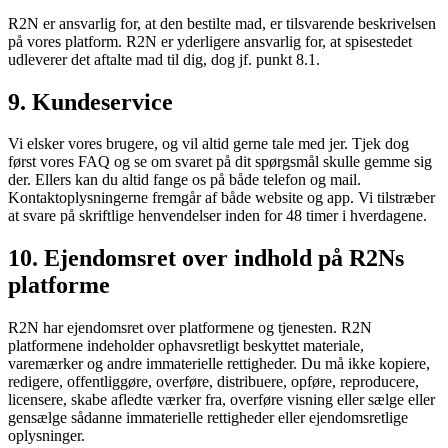
R2N er ansvarlig for, at den bestilte mad, er tilsvarende beskrivelsen
på vores platform. R2N er yderligere ansvarlig for, at spisestedet
udleverer det aftalte mad til dig, dog jf. punkt 8.1.
9. Kundeservice
Vi elsker vores brugere, og vil altid gerne tale med jer. Tjek dog
først vores FAQ og se om svaret på dit spørgsmål skulle gemme sig
der. Ellers kan du altid fange os på både telefon og mail.
Kontaktoplysningerne fremgår af både website og app. Vi tilstræber
at svare på skriftlige henvendelser inden for 48 timer i hverdagene.
10. Ejendomsret over indhold på R2Ns
platforme
R2N har ejendomsret over platformene og tjenesten. R2N
platformene indeholder ophavsretligt beskyttet materiale,
varemærker og andre immaterielle rettigheder. Du må ikke kopiere,
redigere, offentliggøre, overføre, distribuere, opføre, reproducere,
licensere, skabe afledte værker fra, overføre visning eller sælge eller
gensælge sådanne immaterielle rettigheder eller ejendomsretlige
oplysninger.