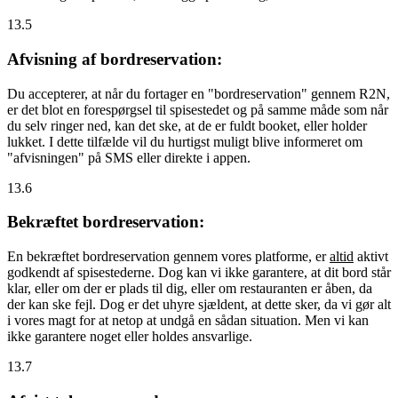
13.5
Afvisning af bordreservation:
Du accepterer, at når du fortager en "bordreservation" gennem R2N,
er det blot en forespørgsel til spisestedet og på samme måde som når
du selv ringer ned, kan det ske, at de er fuldt booket, eller holder
lukket. I dette tilfælde vil du hurtigst muligt blive informeret om
"afvisningen" på SMS eller direkte i appen.
13.6
Bekræftet bordreservation:
En bekræftet bordreservation gennem vores platforme, er
altid
aktivt
godkendt af spisestederne. Dog kan vi ikke garantere, at dit bord står
klar, eller om der er plads til dig, eller om restauranten er åben, da
der kan ske fejl. Dog er det uhyre sjældent, at dette sker, da vi gør alt
i vores magt for at netop at undgå en sådan situation. Men vi kan
ikke garantere noget eller holdes ansvarlige.
13.7