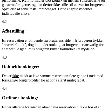
platformene. R2N formidler blot kontakten mellem spisestederne og
gæsterne/brugerne, og kan derfor ikke stilles til ansvar for brugerens
oplevelse af selve restaurantbesøget. Dette er spisestedernes
individuelle ansvar.
4.2
Afbestilling:
En reservation er bindende fra brugerens side, når brugeren trykker
"reservér/book", dog kun i det omfang, at brugeren er ansvarlig for
at afbestille igen, hvis brugeren bliver forhindret i at møde op.
4.3
Dobbeltbookinger:
Det er
ikke
tilladt at lave samme reservation flere gange i træk med
forskellige brugerprofiler for at opnå størst mulig rabat.
4.4
Ordinær booking:
Er der allerede fortaget en almindelig reservation direkte hos et af