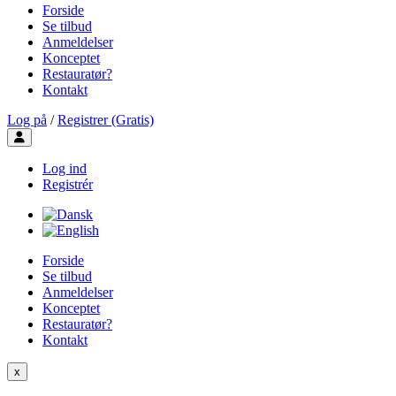
Forside
Se tilbud
Anmeldelser
Konceptet
Restauratør?
Kontakt
Log på
/
Registrer (Gratis)
Toggle user menu
Log ind
Registrér
Forside
Se tilbud
Anmeldelser
Konceptet
Restauratør?
Kontakt
x