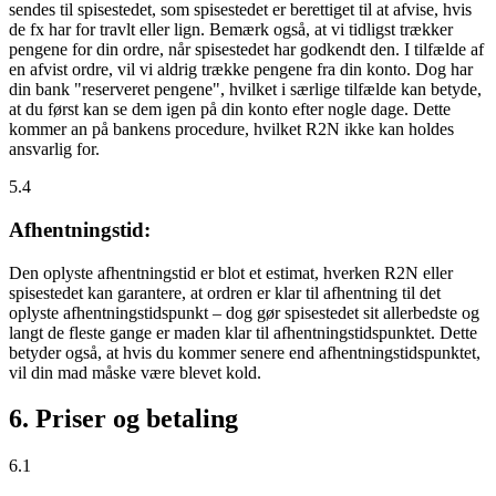
sendes til spisestedet, som spisestedet er berettiget til at afvise, hvis
de fx har for travlt eller lign. Bemærk også, at vi tidligst trækker
pengene for din ordre, når spisestedet har godkendt den. I tilfælde af
en afvist ordre, vil vi aldrig trække pengene fra din konto. Dog har
din bank "reserveret pengene", hvilket i særlige tilfælde kan betyde,
at du først kan se dem igen på din konto efter nogle dage. Dette
kommer an på bankens procedure, hvilket R2N ikke kan holdes
ansvarlig for.
5.4
Afhentningstid:
Den oplyste afhentningstid er blot et estimat, hverken R2N eller
spisestedet kan garantere, at ordren er klar til afhentning til det
oplyste afhentningstidspunkt – dog gør spisestedet sit allerbedste og
langt de fleste gange er maden klar til afhentningstidspunktet. Dette
betyder også, at hvis du kommer senere end afhentningstidspunktet,
vil din mad måske være blevet kold.
6. Priser og betaling
6.1