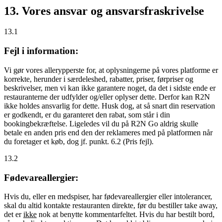
13. Vores ansvar og ansvarsfraskrivelse
13.1
Fejl i information:
Vi gør vores allerypperste for, at oplysningerne på vores platforme er
korrekte, herunder i særdeleshed, rabatter, priser, førpriser og
beskrivelser, men vi kan ikke garantere noget, da det i sidste ende er
restauranterne der udfylder og/eller oplyser dette. Derfor kan R2N
ikke holdes ansvarlig for dette. Husk dog, at så snart din reservation
er godkendt, er du garanteret den rabat, som står i din
bookingbekræftelse. Ligeledes vil du på R2N Go aldrig skulle
betale en anden pris end den der reklameres med på platformen når
du foretager et køb, dog jf. punkt. 6.2 (Pris fejl).
13.2
Fødevareallergier:
Hvis du, eller en medspiser, har fødevareallergier eller intolerancer,
skal du altid kontakte restauranten direkte, før du bestiller take away,
det er
ikke
nok at benytte kommentarfeltet. Hvis du har bestilt bord,