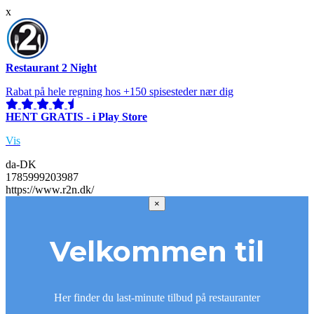
x
Restaurant 2 Night
Rabat på hele regning hos +150 spisesteder nær dig
HENT GRATIS - i Play Store
Vis
da-DK
1785999203987
https://www.r2n.dk/
×
Velkommen til
Her finder du last-minute tilbud på restauranter