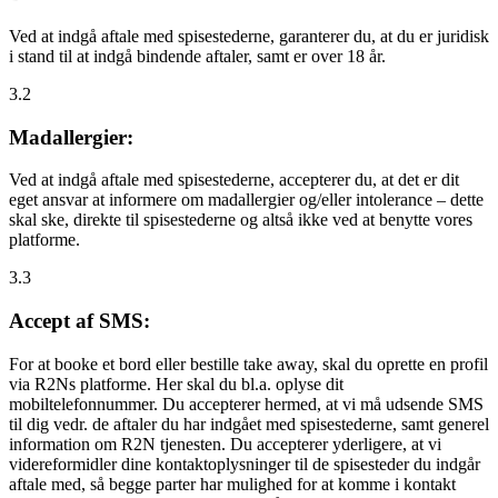
Ved at indgå aftale med spisestederne, garanterer du, at du er juridisk
i stand til at indgå bindende aftaler, samt er over 18 år.
3.2
Madallergier:
Ved at indgå aftale med spisestederne, accepterer du, at det er dit
eget ansvar at informere om madallergier og/eller intolerance – dette
skal ske, direkte til spisestederne og altså ikke ved at benytte vores
platforme.
3.3
Accept af SMS:
For at booke et bord eller bestille take away, skal du oprette en profil
via R2Ns platforme. Her skal du bl.a. oplyse dit
mobiltelefonnummer. Du accepterer hermed, at vi må udsende SMS
til dig vedr. de aftaler du har indgået med spisestederne, samt generel
information om R2N tjenesten. Du accepterer yderligere, at vi
videreformidler dine kontaktoplysninger til de spisesteder du indgår
aftale med, så begge parter har mulighed for at komme i kontakt