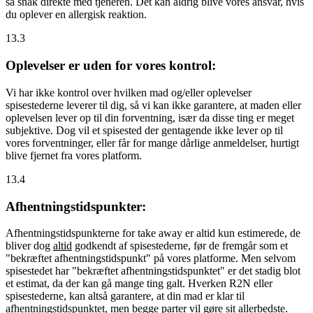
så snak direkte med tjeneren. Det kan aldrig blive vores ansvar, hvis
du oplever en allergisk reaktion.
13.3
Oplevelser er uden for vores kontrol:
Vi har ikke kontrol over hvilken mad og/eller oplevelser
spisestederne leverer til dig, så vi kan ikke garantere, at maden eller
oplevelsen lever op til din forventning, især da disse ting er meget
subjektive. Dog vil et spisested der gentagende ikke lever op til
vores forventninger, eller får for mange dårlige anmeldelser, hurtigt
blive fjernet fra vores platform.
13.4
Afhentningstidspunkter:
Afhentningstidspunkterne for take away er altid kun estimerede, de
bliver dog
altid
godkendt af spisestederne, før de fremgår som et
"bekræftet afhentningstidspunkt" på vores platforme. Men selvom
spisestedet har "bekræftet afhentningstidspunktet" er det stadig blot
et estimat, da der kan gå mange ting galt. Hverken R2N eller
spisestederne, kan altså garantere, at din mad er klar til
afhentningstidspunktet, men begge parter vil gøre sit allerbedste.