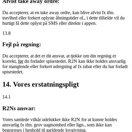
Afvist take away ordre:
Du accepterer, at en take away ordre, kan blive afvist fx ifm.
travlhed eller forkert oplyste åbningstider ol., i dette tilfælde vil du
hurtigt få dette oplyst på SMS eller direkte i appen.
13.8
Fejl på regning:
Du accepterer, at det er dit ansvar, at tjekke om din regning er
korrekt,
før
du forlader spisestedet. R2N kan ikke holdes ansvarlig
for manglende eller forkert udregning af fx rabat efter du har forladt
spisestedet.
14. Vores erstatningspligt
14.1
R2Ns ansvar:
Vores samlede vilkår udelukker ikke R2N for at kunne holdes
ansvarlig fx ifm. grov uagtsomhed eller lign., som ikke kan
begrænses i henhold til gældende lovgivning.