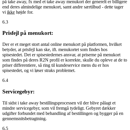
på take away, fx med et take away menukort der generelt er billigere
end deres almindelige menukort, samt andre særtilbud - dette tager
vi
ikke
højde for.
6.3
Prisfejl på menukort:
Der er et meget stort antal online menukort på platformen, hvilket
betyder, at prisfejl kan ske, ift. menukortet som findes hos
spisestedet. Det er spisestedernes ansvar, at priserne på menukort
som findes på deres R2N profil er korrekte, skulle du opleve at de to
priser differentiere, så ring til kundeservice mens du er hos
spisestedet, og vi løser straks problemet.
6.4
Servicegebyr:
Til sidst i take away bestillingsprocessen vil der blive pålagt et
mindre servicegebyr, som vil fremgå tydeligt. Gebyret dækker
udgifter forbundet med behandling af bestillingen og bygger på en
gennemsnitsbetragtning.
6.5