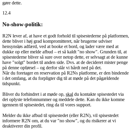
gøre dette.
12.4
No-show-politik:
R2N lever af, at have et godt forhold til spisestederne på platformen,
dette bliver i høj grad kompromitteret, når brugerne udviser
hensynsløs adfærd, ved at booke et bord, og lader være med at
dukke op eller melde afbud – et så kaldt "no show". Grunden til, at
spisestederne bliver så sure over netop dette, er selvsagt at de kunne
have "solgt" bordet til anden side. Dvs. at de decideret mister penge
på denne opførsel – og derfor slår vi hårdt ned på det.
Når du foretager en reservation på R2Ns platforme, er den bindende
i det omfang, at du forpligter dig til at møde på det pågældende
tidspunkt.
Bliver du forhindret i at møde op,
skal
du kontakte spisestedet via
det oplyste telefonnummer og meddele dette. Kan du ikke komme
igennem til spisestedet, ring da til vores support.
Melder du ikke afbud til spisestedet (eller R2N), vil spisestedet
informere R2N om, at du var "no show", og du risikerer at vi
deaktiverer din profil.