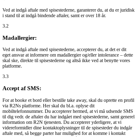
Ved at indgå aftale med spisestederne, garanterer du, at du er juridisk
i stand til at indgå bindende aftaler, samt er over 18 år.
3.2
Madallergier:
Ved at indgå aftale med spisestederne, accepterer du, at det er dit
eget ansvar at informere om madallergier og/eller intolerance – dette
skal ske, direkte til spisestederne og altså ikke ved at benytte vores
platforme.
3.3
Accept af SMS:
For at booke et bord eller bestille take away, skal du oprette en profil
via R2Ns platforme. Her skal du bl.a. oplyse dit
mobiltelefonnummer. Du accepterer hermed, at vi må udsende SMS
til dig vedr. de aftaler du har indgået med spisestederne, samt generel
information om R2N tjenesten. Du accepterer yderligere, at vi
videreformidler dine kontaktoplysninger til de spisesteder du indgår
aftale med, så begge parter har mulighed for at komme i kontakt