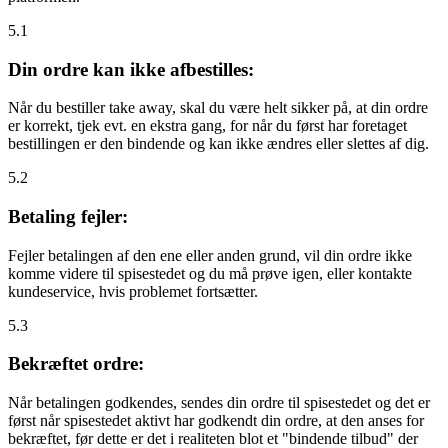
5.1
Din ordre kan ikke afbestilles:
Når du bestiller take away, skal du være helt sikker på, at din ordre
er korrekt, tjek evt. en ekstra gang, for når du først har foretaget
bestillingen er den bindende og kan ikke ændres eller slettes af dig.
5.2
Betaling fejler:
Fejler betalingen af den ene eller anden grund, vil din ordre ikke
komme videre til spisestedet og du må prøve igen, eller kontakte
kundeservice, hvis problemet fortsætter.
5.3
Bekræftet ordre:
Når betalingen godkendes, sendes din ordre til spisestedet og det er
først når spisestedet aktivt har godkendt din ordre, at den anses for
bekræftet, før dette er det i realiteten blot et "bindende tilbud" der