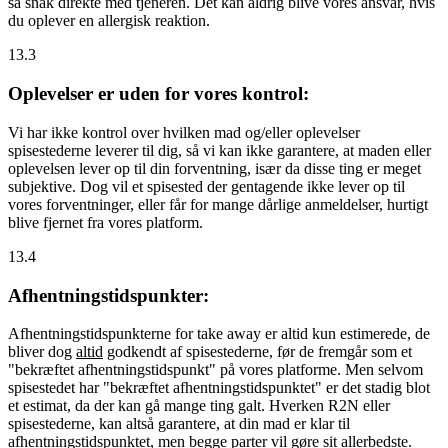
så snak direkte med tjeneren. Det kan aldrig blive vores ansvar, hvis
du oplever en allergisk reaktion.
13.3
Oplevelser er uden for vores kontrol:
Vi har ikke kontrol over hvilken mad og/eller oplevelser
spisestederne leverer til dig, så vi kan ikke garantere, at maden eller
oplevelsen lever op til din forventning, især da disse ting er meget
subjektive. Dog vil et spisested der gentagende ikke lever op til
vores forventninger, eller får for mange dårlige anmeldelser, hurtigt
blive fjernet fra vores platform.
13.4
Afhentningstidspunkter:
Afhentningstidspunkterne for take away er altid kun estimerede, de
bliver dog
altid
godkendt af spisestederne, før de fremgår som et
"bekræftet afhentningstidspunkt" på vores platforme. Men selvom
spisestedet har "bekræftet afhentningstidspunktet" er det stadig blot
et estimat, da der kan gå mange ting galt. Hverken R2N eller
spisestederne, kan altså garantere, at din mad er klar til
afhentningstidspunktet, men begge parter vil gøre sit allerbedste.