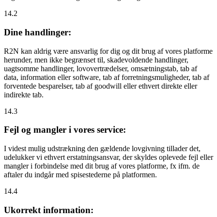
14.2
Dine handlinger:
R2N kan aldrig være ansvarlig for dig og dit brug af vores platforme
herunder, men ikke begrænset til, skadevoldende handlinger,
uagtsomme handlinger, lovovertrædelser, omsætningstab, tab af
data, information eller software, tab af forretningsmuligheder, tab af
forventede besparelser, tab af goodwill eller ethvert direkte eller
indirekte tab.
14.3
Fejl og mangler i vores service:
I videst mulig udstrækning den gældende lovgivning tillader det,
udelukker vi ethvert erstatningsansvar, der skyldes oplevede fejl eller
mangler i forbindelse med dit brug af vores platforme, fx ifm. de
aftaler du indgår med spisestederne på platformen.
14.4
Ukorrekt information: