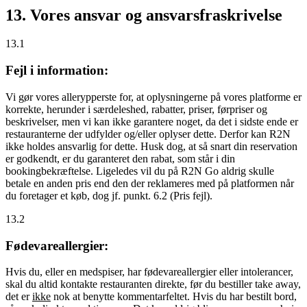
13. Vores ansvar og ansvarsfraskrivelse
13.1
Fejl i information:
Vi gør vores allerypperste for, at oplysningerne på vores platforme er
korrekte, herunder i særdeleshed, rabatter, priser, førpriser og
beskrivelser, men vi kan ikke garantere noget, da det i sidste ende er
restauranterne der udfylder og/eller oplyser dette. Derfor kan R2N
ikke holdes ansvarlig for dette. Husk dog, at så snart din reservation
er godkendt, er du garanteret den rabat, som står i din
bookingbekræftelse. Ligeledes vil du på R2N Go aldrig skulle
betale en anden pris end den der reklameres med på platformen når
du foretager et køb, dog jf. punkt. 6.2 (Pris fejl).
13.2
Fødevareallergier:
Hvis du, eller en medspiser, har fødevareallergier eller intolerancer,
skal du altid kontakte restauranten direkte, før du bestiller take away,
det er
ikke
nok at benytte kommentarfeltet. Hvis du har bestilt bord,