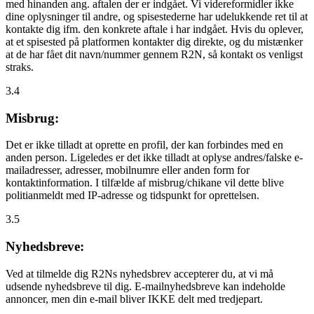
med hinanden ang. aftalen der er indgået. Vi videreformidler ikke
dine oplysninger til andre, og spisestederne har udelukkende ret til at
kontakte dig ifm. den konkrete aftale i har indgået. Hvis du oplever,
at et spisested på platformen kontakter dig direkte, og du mistænker
at de har fået dit navn/nummer gennem R2N, så kontakt os venligst
straks.
3.4
Misbrug:
Det er ikke tilladt at oprette en profil, der kan forbindes med en
anden person. Ligeledes er det ikke tilladt at oplyse andres/falske e-
mailadresser, adresser, mobilnumre eller anden form for
kontaktinformation. I tilfælde af misbrug/chikane vil dette blive
politianmeldt med IP-adresse og tidspunkt for oprettelsen.
3.5
Nyhedsbreve:
Ved at tilmelde dig R2Ns nyhedsbrev accepterer du, at vi må
udsende nyhedsbreve til dig. E-mailnyhedsbreve kan indeholde
annoncer, men din e-mail bliver IKKE delt med tredjepart.