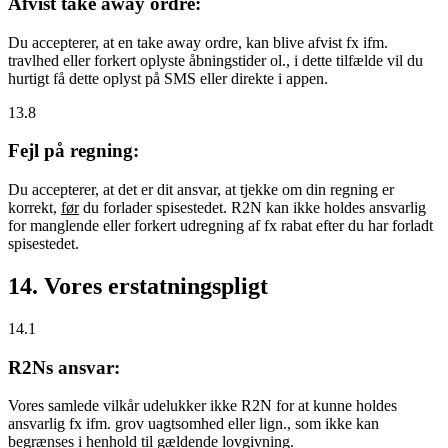
Afvist take away ordre:
Du accepterer, at en take away ordre, kan blive afvist fx ifm.
travlhed eller forkert oplyste åbningstider ol., i dette tilfælde vil du
hurtigt få dette oplyst på SMS eller direkte i appen.
13.8
Fejl på regning:
Du accepterer, at det er dit ansvar, at tjekke om din regning er
korrekt,
før
du forlader spisestedet. R2N kan ikke holdes ansvarlig
for manglende eller forkert udregning af fx rabat efter du har forladt
spisestedet.
14. Vores erstatningspligt
14.1
R2Ns ansvar:
Vores samlede vilkår udelukker ikke R2N for at kunne holdes
ansvarlig fx ifm. grov uagtsomhed eller lign., som ikke kan
begrænses i henhold til gældende lovgivning.