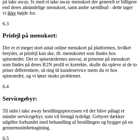
på take away, fx med et take away menukort der generelt er billigere
end deres almindelige menukort, samt andre særtilbud - dette tager
vi
ikke
højde for.
6.3
Prisfejl på menukort:
Der er et meget stort antal online menukort på platformen, hvilket
betyder, at prisfejl kan ske, ift. menukortet som findes hos
spisestedet. Det er spisestedernes ansvar, at priserne på menukort
som findes på deres R2N profil er korrekte, skulle du opleve at de to
priser differentiere, så ring til kundeservice mens du er hos
spisestedet, og vi løser straks problemet.
6.4
Servicegebyr:
Til sidst i take away bestillingsprocessen vil der blive pålagt et
mindre servicegebyr, som vil fremgå tydeligt. Gebyret dækker
udgifter forbundet med behandling af bestillingen og bygger på en
gennemsnitsbetragtning.
6.5