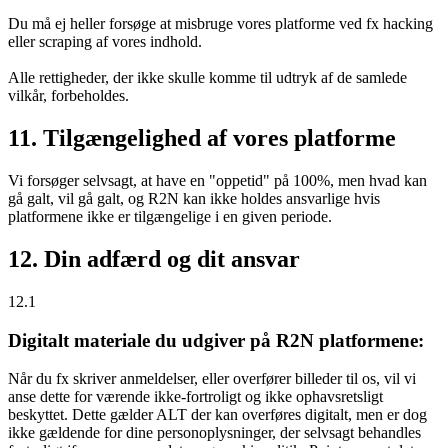
Du må ej heller forsøge at misbruge vores platforme ved fx hacking
eller scraping af vores indhold.
Alle rettigheder, der ikke skulle komme til udtryk af de samlede
vilkår, forbeholdes.
11. Tilgængelighed af vores platforme
Vi forsøger selvsagt, at have en "oppetid" på 100%, men hvad kan
gå galt, vil gå galt, og R2N kan ikke holdes ansvarlige hvis
platformene ikke er tilgængelige i en given periode.
12. Din adfærd og dit ansvar
12.1
Digitalt materiale du udgiver på R2N platformene:
Når du fx skriver anmeldelser, eller overfører billeder til os, vil vi
anse dette for værende ikke-fortroligt og ikke ophavsretsligt
beskyttet. Dette gælder ALT der kan overføres digitalt, men er dog
ikke gældende for dine personoplysninger, der selvsagt behandles