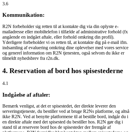
3.6
Kommunikation:
R2N forbeholder sig retten til at kontakte dig via din oplyste e-
mailadresse eller mobiltelefon i tilfælde af administrative forhold (fx
angående en indgået aftale, eller forhold omkring din profil).
Yderligere forbeholder vi os retten til, at kontakte dig på e-mail ifm.
indsamling af evaluering omkring dine oplevelser med vores service
og generel information om R2N tjenesten, også selvom du ikke er
tilmeldt nyhedsbrev fra r2n.dk.
4. Reservation af bord hos spisestederne
4.1
Indgåelse af aftaler:
Bemærk venligst, at det er spisestedet, der direkte leverer den
serveringstjeneste, du bestiller ved at bruge R2Ns platforme, og altså
ikke R2N. Ved at benytte platformene til at bestille bord, indgår du i
en direkte aftale med det spisested du bestiller hos. R2N gør dig i
stand til at reservere bord hos de spisesteder der fremgår af