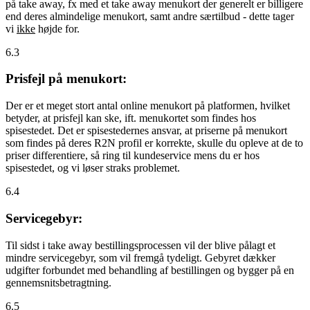
på take away, fx med et take away menukort der generelt er billigere
end deres almindelige menukort, samt andre særtilbud - dette tager
vi
ikke
højde for.
6.3
Prisfejl på menukort:
Der er et meget stort antal online menukort på platformen, hvilket
betyder, at prisfejl kan ske, ift. menukortet som findes hos
spisestedet. Det er spisestedernes ansvar, at priserne på menukort
som findes på deres R2N profil er korrekte, skulle du opleve at de to
priser differentiere, så ring til kundeservice mens du er hos
spisestedet, og vi løser straks problemet.
6.4
Servicegebyr:
Til sidst i take away bestillingsprocessen vil der blive pålagt et
mindre servicegebyr, som vil fremgå tydeligt. Gebyret dækker
udgifter forbundet med behandling af bestillingen og bygger på en
gennemsnitsbetragtning.
6.5