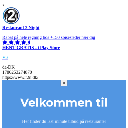
x
Restaurant 2 Night
Rabat på hele regning hos +150 spisesteder nær dig
HENT GRATIS - i Play Store
Vis
da-DK
1786253274870
https://www.r2n.dk/
×
Velkommen til
Her finder du last-minute tilbud på restauranter