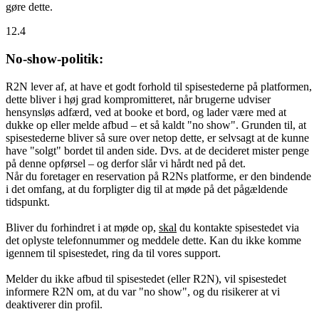
gøre dette.
12.4
No-show-politik:
R2N lever af, at have et godt forhold til spisestederne på platformen,
dette bliver i høj grad kompromitteret, når brugerne udviser
hensynsløs adfærd, ved at booke et bord, og lader være med at
dukke op eller melde afbud – et så kaldt "no show". Grunden til, at
spisestederne bliver så sure over netop dette, er selvsagt at de kunne
have "solgt" bordet til anden side. Dvs. at de decideret mister penge
på denne opførsel – og derfor slår vi hårdt ned på det.
Når du foretager en reservation på R2Ns platforme, er den bindende
i det omfang, at du forpligter dig til at møde på det pågældende
tidspunkt.
Bliver du forhindret i at møde op,
skal
du kontakte spisestedet via
det oplyste telefonnummer og meddele dette. Kan du ikke komme
igennem til spisestedet, ring da til vores support.
Melder du ikke afbud til spisestedet (eller R2N), vil spisestedet
informere R2N om, at du var "no show", og du risikerer at vi
deaktiverer din profil.