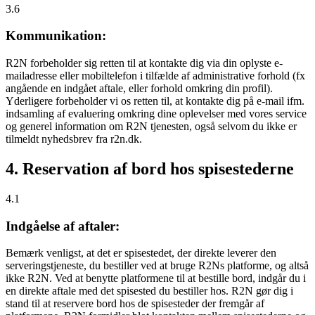
3.6
Kommunikation:
R2N forbeholder sig retten til at kontakte dig via din oplyste e-
mailadresse eller mobiltelefon i tilfælde af administrative forhold (fx
angående en indgået aftale, eller forhold omkring din profil).
Yderligere forbeholder vi os retten til, at kontakte dig på e-mail ifm.
indsamling af evaluering omkring dine oplevelser med vores service
og generel information om R2N tjenesten, også selvom du ikke er
tilmeldt nyhedsbrev fra r2n.dk.
4. Reservation af bord hos spisestederne
4.1
Indgåelse af aftaler:
Bemærk venligst, at det er spisestedet, der direkte leverer den
serveringstjeneste, du bestiller ved at bruge R2Ns platforme, og altså
ikke R2N. Ved at benytte platformene til at bestille bord, indgår du i
en direkte aftale med det spisested du bestiller hos. R2N gør dig i
stand til at reservere bord hos de spisesteder der fremgår af