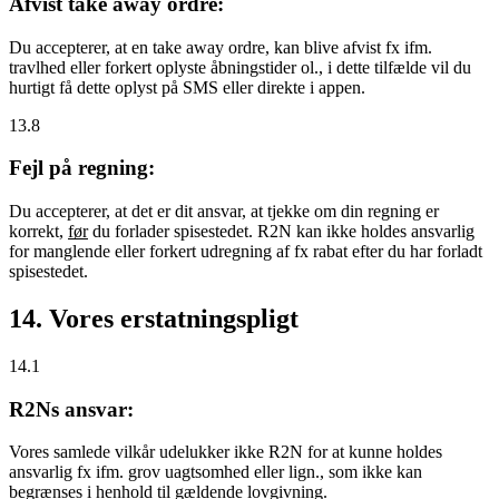
Afvist take away ordre:
Du accepterer, at en take away ordre, kan blive afvist fx ifm.
travlhed eller forkert oplyste åbningstider ol., i dette tilfælde vil du
hurtigt få dette oplyst på SMS eller direkte i appen.
13.8
Fejl på regning:
Du accepterer, at det er dit ansvar, at tjekke om din regning er
korrekt,
før
du forlader spisestedet. R2N kan ikke holdes ansvarlig
for manglende eller forkert udregning af fx rabat efter du har forladt
spisestedet.
14. Vores erstatningspligt
14.1
R2Ns ansvar:
Vores samlede vilkår udelukker ikke R2N for at kunne holdes
ansvarlig fx ifm. grov uagtsomhed eller lign., som ikke kan
begrænses i henhold til gældende lovgivning.