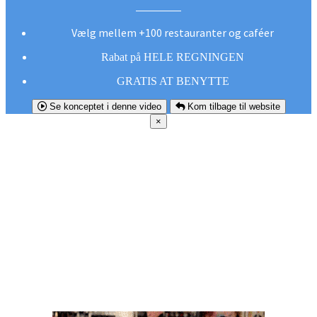
Vælg mellem +100 restauranter og caféer
Rabat på HELE REGNINGEN
GRATIS AT BENYTTE
Se konceptet i denne video
Kom tilbage til website
×
FØR DU
SMUTTER!
Hent vores gratis app og undgå at gå glip af et
godt tilbud næste gang sulten melder sig.