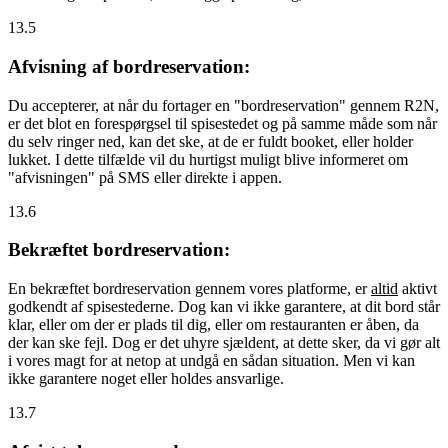
13.5
Afvisning af bordreservation:
Du accepterer, at når du fortager en "bordreservation" gennem R2N,
er det blot en forespørgsel til spisestedet og på samme måde som når
du selv ringer ned, kan det ske, at de er fuldt booket, eller holder
lukket. I dette tilfælde vil du hurtigst muligt blive informeret om
"afvisningen" på SMS eller direkte i appen.
13.6
Bekræftet bordreservation:
En bekræftet bordreservation gennem vores platforme, er
altid
aktivt
godkendt af spisestederne. Dog kan vi ikke garantere, at dit bord står
klar, eller om der er plads til dig, eller om restauranten er åben, da
der kan ske fejl. Dog er det uhyre sjældent, at dette sker, da vi gør alt
i vores magt for at netop at undgå en sådan situation. Men vi kan
ikke garantere noget eller holdes ansvarlige.
13.7