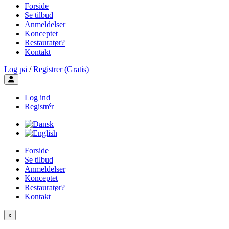
Forside
Se tilbud
Anmeldelser
Konceptet
Restauratør?
Kontakt
Log på
/
Registrer (Gratis)
Toggle user menu
Log ind
Registrér
Forside
Se tilbud
Anmeldelser
Konceptet
Restauratør?
Kontakt
x