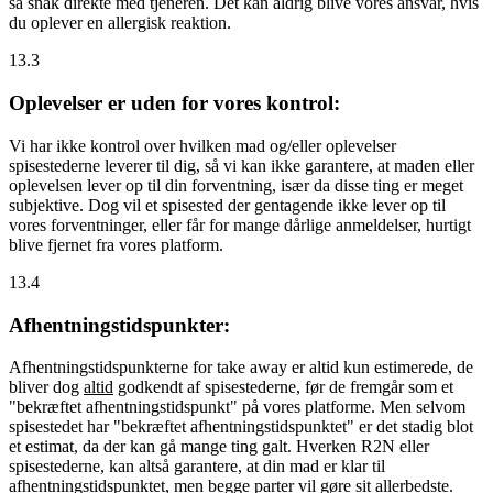
så snak direkte med tjeneren. Det kan aldrig blive vores ansvar, hvis
du oplever en allergisk reaktion.
13.3
Oplevelser er uden for vores kontrol:
Vi har ikke kontrol over hvilken mad og/eller oplevelser
spisestederne leverer til dig, så vi kan ikke garantere, at maden eller
oplevelsen lever op til din forventning, især da disse ting er meget
subjektive. Dog vil et spisested der gentagende ikke lever op til
vores forventninger, eller får for mange dårlige anmeldelser, hurtigt
blive fjernet fra vores platform.
13.4
Afhentningstidspunkter:
Afhentningstidspunkterne for take away er altid kun estimerede, de
bliver dog
altid
godkendt af spisestederne, før de fremgår som et
"bekræftet afhentningstidspunkt" på vores platforme. Men selvom
spisestedet har "bekræftet afhentningstidspunktet" er det stadig blot
et estimat, da der kan gå mange ting galt. Hverken R2N eller
spisestederne, kan altså garantere, at din mad er klar til
afhentningstidspunktet, men begge parter vil gøre sit allerbedste.