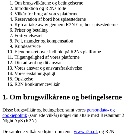
Om brugsvilkårene og betingelserne
Introduktion og R2Ns rolle
Vilkår for brug af vores platforme
Reservation af bord hos spisestederne
Køb af take away gennem R2N Go, hos spisestederne
Priser og betaling
Fortrydelsesret
Fejl, mangler og kompensation
Kundeservice
Ejendomsret over indhold på R2Ns platforme
Tilgængelighed af vores platforme
Din adfærd og dit ansvar
Vores ansvar og ansvarsfraskrivelse
Vores erstatningspligt
Opsigelse
R2N konkurrencevilkår
1. Om brugsvilkårene og betingelserne
Disse brugsvilkår og betingelser, samt vores
persondata- og
cookiepolitik
(samlede vilkår) udgør din aftale med Restaurant 2
Night ApS (R2N).
De samlede vilkår vedrører domænet
www.r2n.dk
og R2N