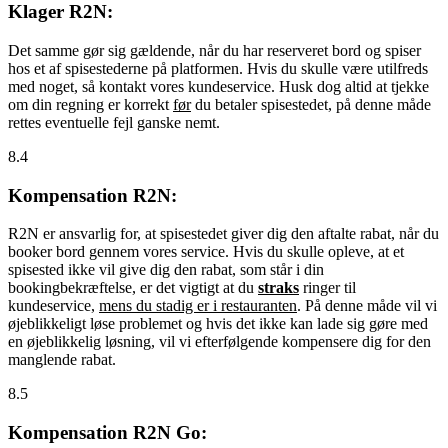
Klager R2N:
Det samme gør sig gældende, når du har reserveret bord og spiser
hos et af spisestederne på platformen. Hvis du skulle være utilfreds
med noget, så kontakt vores kundeservice. Husk dog altid at tjekke
om din regning er korrekt
før
du betaler spisestedet, på denne måde
rettes eventuelle fejl ganske nemt.
8.4
Kompensation R2N:
R2N er ansvarlig for, at spisestedet giver dig den aftalte rabat, når du
booker bord gennem vores service. Hvis du skulle opleve, at et
spisested ikke vil give dig den rabat, som står i din
bookingbekræftelse, er det vigtigt at du
straks
ringer til
kundeservice,
mens du stadig er i restauranten
. På denne måde vil vi
øjeblikkeligt løse problemet og hvis det ikke kan lade sig gøre med
en øjeblikkelig løsning, vil vi efterfølgende kompensere dig for den
manglende rabat.
8.5
Kompensation R2N Go: