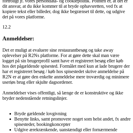
fortroligt jf. vores persondata- og cookiepolitik. Pointen er, at det er
dit ansvar, at du ikke kommer til at bryde ophavsretten, ved fx at
kopiere tekst eller billeder, dog ikke begrænset til dette, og udgive
det på vores platforme.
12.2
Anmeldelser:
Det er muligt at evaluere sine restaurantbesøg og take away
oplevelser på R2Ns platforme. For at gøre dette skal man være
logget på sin brugerprofil samt have et registreret besøg eller køb
hos det pågældende spisested. Formålet med kun at lade brugere der
har et registreret besøg / køb hos spisestedet skrive anmeldelse på
R2N er at gøre den enkelte anmeldelse mere troværdig og minimere
useriøs brug eller skjulte dagsordener.
Anmeldelser vises offentligt, så længe de er konstruktive og ikke
bryder nedenstående retningslinjer.
Bryde gældende lovgivning
Benytte links, samt promovere noget som helst andet, fx andre
spisesteder, bookingkoncepter
Udgive ærekrænkende, uanstændigt eller fornærmende