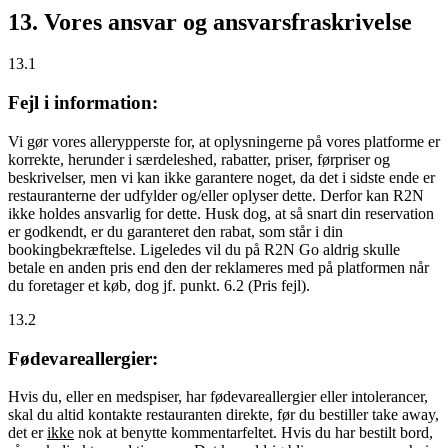
13. Vores ansvar og ansvarsfraskrivelse
13.1
Fejl i information:
Vi gør vores allerypperste for, at oplysningerne på vores platforme er
korrekte, herunder i særdeleshed, rabatter, priser, førpriser og
beskrivelser, men vi kan ikke garantere noget, da det i sidste ende er
restauranterne der udfylder og/eller oplyser dette. Derfor kan R2N
ikke holdes ansvarlig for dette. Husk dog, at så snart din reservation
er godkendt, er du garanteret den rabat, som står i din
bookingbekræftelse. Ligeledes vil du på R2N Go aldrig skulle
betale en anden pris end den der reklameres med på platformen når
du foretager et køb, dog jf. punkt. 6.2 (Pris fejl).
13.2
Fødevareallergier:
Hvis du, eller en medspiser, har fødevareallergier eller intolerancer,
skal du altid kontakte restauranten direkte, før du bestiller take away,
det er
ikke
nok at benytte kommentarfeltet. Hvis du har bestilt bord,