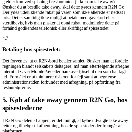
gælder kun ved spisning i restauranten (ikke som take away).
Ønsker du at bestille take away, skal dette gøres gennem R2N Go.
Der ydes udelukkende rabat på varer, som ikke allerede er nedsat i
pris. Det er samtidig ikke muligt at betale med gavekort eller
værdibevis, hvis man ønsker at opnå rabat, medmindre dette på
forhånd godkendes telefonisk eller skriftligt af spisestedet.
4.7
Betaling hos spisestedet:
Det forventes, at et R2N-bord betaler samlet. Ønsker man at fordele
regningen blandt selskabets deltagere, må man efterfølgende afregne
internt - fx. via MobilePay eller bankoverførsel til den som har lagt
ud. Formålet er at minimere risikoen for fejl samt at begrænse
administrationstiden forbundet med afregning, på opfordring fra
restauratørerne.
5. Køb af take away gennem R2N Go, hos
spisestederne
I R2N Go delen af appen, er det muligt, at købe udvalgte take away
retter og tilbehør til afhentning, hos de spisesteder der fremgår af
platformen.