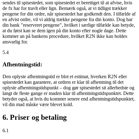
sendes til spisestedet, som spisestedet er berettiget til at afvise, hvis
de fx har for travlt eller lign. Bemærk også, at vi tidligst trækker
pengene for din ordre, når spisestedet har godkendt den. I tilfælde af
en afvist ordre, vil vi aldrig trække pengene fra din konto. Dog har
din bank "reserveret pengene", hvilket i særlige tilfælde kan betyde,
at du først kan se dem igen på din konto efter nogle dage. Dette
kommer an på bankens procedure, hvilket R2N ikke kan holdes
ansvarlig for.
5.4
Afhentningstid:
Den oplyste afhentningstid er blot et estimat, hverken R2N eller
spisestedet kan garantere, at ordren er klar til afhentning til det
oplyste afhentningstidspunkt – dog gør spisestedet sit allerbedste og
langt de fleste gange er maden klar til afhentningstidspunktet. Dette
betyder også, at hvis du kommer senere end afhentningstidspunktet,
vil din mad måske være blevet kold.
6. Priser og betaling
6.1