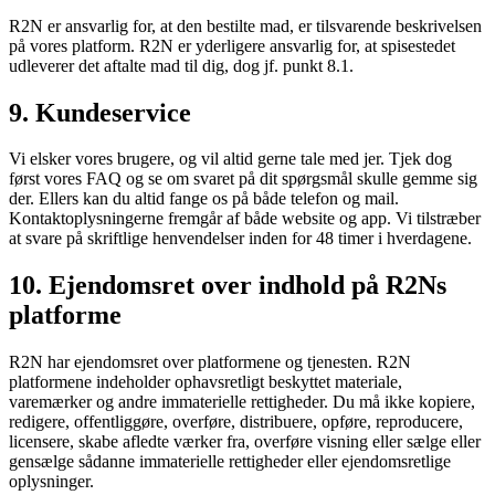
R2N er ansvarlig for, at den bestilte mad, er tilsvarende beskrivelsen
på vores platform. R2N er yderligere ansvarlig for, at spisestedet
udleverer det aftalte mad til dig, dog jf. punkt 8.1.
9. Kundeservice
Vi elsker vores brugere, og vil altid gerne tale med jer. Tjek dog
først vores FAQ og se om svaret på dit spørgsmål skulle gemme sig
der. Ellers kan du altid fange os på både telefon og mail.
Kontaktoplysningerne fremgår af både website og app. Vi tilstræber
at svare på skriftlige henvendelser inden for 48 timer i hverdagene.
10. Ejendomsret over indhold på R2Ns
platforme
R2N har ejendomsret over platformene og tjenesten. R2N
platformene indeholder ophavsretligt beskyttet materiale,
varemærker og andre immaterielle rettigheder. Du må ikke kopiere,
redigere, offentliggøre, overføre, distribuere, opføre, reproducere,
licensere, skabe afledte værker fra, overføre visning eller sælge eller
gensælge sådanne immaterielle rettigheder eller ejendomsretlige
oplysninger.