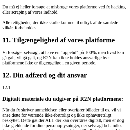
Du må ej heller forsøge at misbruge vores platforme ved fx hacking
eller scraping af vores indhold.
Alle rettigheder, der ikke skulle komme til udtryk af de samlede
vilkår, forbeholdes.
11. Tilgængelighed af vores platforme
Vi forsøger selvsagt, at have en "oppetid" på 100%, men hvad kan
gå galt, vil gå galt, og R2N kan ikke holdes ansvarlige hvis
platformene ikke er tilgængelige i en given periode.
12. Din adfærd og dit ansvar
12.1
Digitalt materiale du udgiver på R2N platformene:
Når du fx skriver anmeldelser, eller overfører billeder til os, vil vi
anse dette for værende ikke-fortroligt og ikke ophavsretsligt
beskyttet. Dette gælder ALT der kan overføres digitalt, men er dog
ikke gældende for dine personoplysninger, der selvsagt behandles