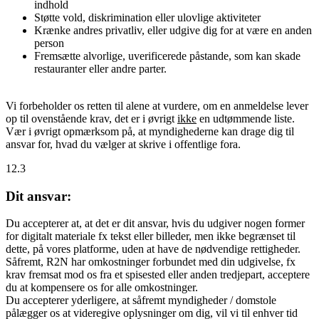
indhold
Støtte vold, diskrimination eller ulovlige aktiviteter
Krænke andres privatliv, eller udgive dig for at være en anden
person
Fremsætte alvorlige, uverificerede påstande, som kan skade
restauranter eller andre parter.
Vi forbeholder os retten til alene at vurdere, om en anmeldelse lever
op til ovenstående krav, det er i øvrigt
ikke
en udtømmende liste.
Vær i øvrigt opmærksom på, at myndighederne kan drage dig til
ansvar for, hvad du vælger at skrive i offentlige fora.
12.3
Dit ansvar:
Du accepterer at, at det er dit ansvar, hvis du udgiver nogen former
for digitalt materiale fx tekst eller billeder, men ikke begrænset til
dette, på vores platforme, uden at have de nødvendige rettigheder.
Såfremt, R2N har omkostninger forbundet med din udgivelse, fx
krav fremsat mod os fra et spisested eller anden tredjepart, acceptere
du at kompensere os for alle omkostninger.
Du accepterer yderligere, at såfremt myndigheder / domstole
pålægger os at videregive oplysninger om dig, vil vi til enhver tid