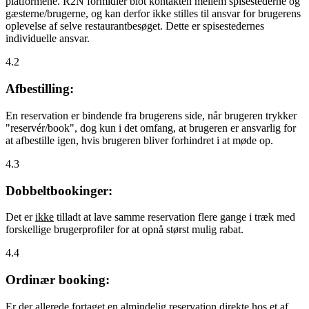
platformene. R2N formidler blot kontakten mellem spisestederne og
gæsterne/brugerne, og kan derfor ikke stilles til ansvar for brugerens
oplevelse af selve restaurantbesøget. Dette er spisestedernes
individuelle ansvar.
4.2
Afbestilling:
En reservation er bindende fra brugerens side, når brugeren trykker
"reservér/book", dog kun i det omfang, at brugeren er ansvarlig for
at afbestille igen, hvis brugeren bliver forhindret i at møde op.
4.3
Dobbeltbookinger:
Det er
ikke
tilladt at lave samme reservation flere gange i træk med
forskellige brugerprofiler for at opnå størst mulig rabat.
4.4
Ordinær booking:
Er der allerede fortaget en almindelig reservation direkte hos et af