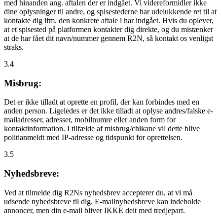
med hinanden ang. aftalen der er indgået. Vi videreformidler ikke
dine oplysninger til andre, og spisestederne har udelukkende ret til at
kontakte dig ifm. den konkrete aftale i har indgået. Hvis du oplever,
at et spisested på platformen kontakter dig direkte, og du mistænker
at de har fået dit navn/nummer gennem R2N, så kontakt os venligst
straks.
3.4
Misbrug:
Det er ikke tilladt at oprette en profil, der kan forbindes med en
anden person. Ligeledes er det ikke tilladt at oplyse andres/falske e-
mailadresser, adresser, mobilnumre eller anden form for
kontaktinformation. I tilfælde af misbrug/chikane vil dette blive
politianmeldt med IP-adresse og tidspunkt for oprettelsen.
3.5
Nyhedsbreve:
Ved at tilmelde dig R2Ns nyhedsbrev accepterer du, at vi må
udsende nyhedsbreve til dig. E-mailnyhedsbreve kan indeholde
annoncer, men din e-mail bliver IKKE delt med tredjepart.