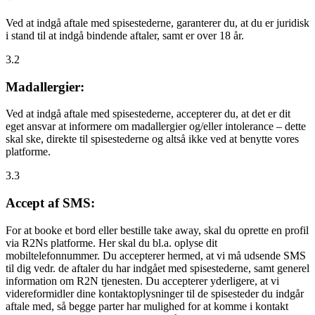
Ved at indgå aftale med spisestederne, garanterer du, at du er juridisk
i stand til at indgå bindende aftaler, samt er over 18 år.
3.2
Madallergier:
Ved at indgå aftale med spisestederne, accepterer du, at det er dit
eget ansvar at informere om madallergier og/eller intolerance – dette
skal ske, direkte til spisestederne og altså ikke ved at benytte vores
platforme.
3.3
Accept af SMS:
For at booke et bord eller bestille take away, skal du oprette en profil
via R2Ns platforme. Her skal du bl.a. oplyse dit
mobiltelefonnummer. Du accepterer hermed, at vi må udsende SMS
til dig vedr. de aftaler du har indgået med spisestederne, samt generel
information om R2N tjenesten. Du accepterer yderligere, at vi
videreformidler dine kontaktoplysninger til de spisesteder du indgår
aftale med, så begge parter har mulighed for at komme i kontakt