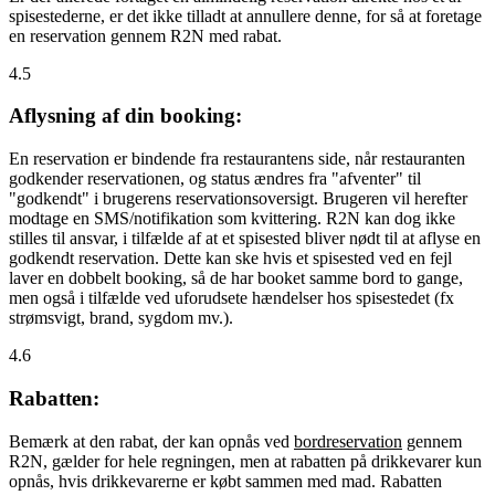
spisestederne, er det ikke tilladt at annullere denne, for så at foretage
en reservation gennem R2N med rabat.
4.5
Aflysning af din booking:
En reservation er bindende fra restaurantens side, når restauranten
godkender reservationen, og status ændres fra "afventer" til
"godkendt" i brugerens reservationsoversigt. Brugeren vil herefter
modtage en SMS/notifikation som kvittering. R2N kan dog ikke
stilles til ansvar, i tilfælde af at et spisested bliver nødt til at aflyse en
godkendt reservation. Dette kan ske hvis et spisested ved en fejl
laver en dobbelt booking, så de har booket samme bord to gange,
men også i tilfælde ved uforudsete hændelser hos spisestedet (fx
strømsvigt, brand, sygdom mv.).
4.6
Rabatten:
Bemærk at den rabat, der kan opnås ved
bordreservation
gennem
R2N, gælder for hele regningen, men at rabatten på drikkevarer kun
opnås, hvis drikkevarerne er købt sammen med mad. Rabatten