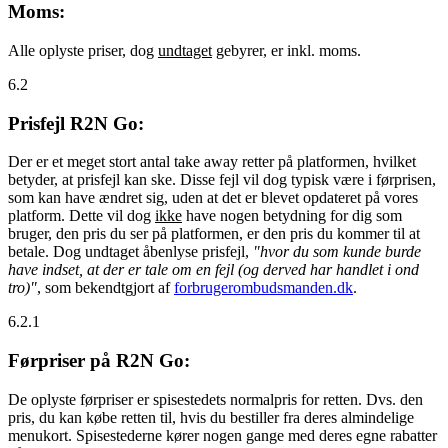
Moms:
Alle oplyste priser, dog
undtaget
gebyrer, er inkl. moms.
6.2
Prisfejl R2N Go:
Der er et meget stort antal take away retter på platformen, hvilket
betyder, at prisfejl kan ske. Disse fejl vil dog typisk være i førprisen,
som kan have ændret sig, uden at det er blevet opdateret på vores
platform. Dette vil dog
ikke
have nogen betydning for dig som
bruger, den pris du ser på platformen, er den pris du kommer til at
betale. Dog undtaget åbenlyse prisfejl,
"hvor du som kunde burde
have indset, at der er tale om en fejl (og derved har handlet i ond
tro)"
, som bekendtgjort af
forbrugerombudsmanden.dk
.
6.2.1
Førpriser på R2N Go:
De oplyste førpriser er spisestedets normalpris for retten. Dvs. den
pris, du kan købe retten til, hvis du bestiller fra deres almindelige
menukort. Spisestederne kører nogen gange med deres egne rabatter