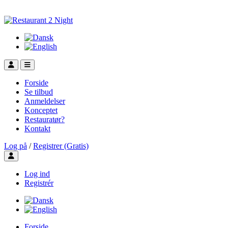
Forside
Se tilbud
Anmeldelser
Konceptet
Restauratør?
Kontakt
Log på
/
Registrer (Gratis)
Toggle user menu
Log ind
Registrér
Forside