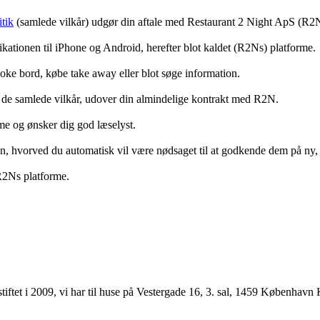
tik
(samlede vilkår) udgør din aftale med Restaurant 2 Night ApS (R2
ationen til iPhone og Android, herefter blot kaldet (R2Ns) platforme.
ooke bord, købe take away eller blot søge information.
 de samlede vilkår, udover din almindelige kontrakt med R2N.
rme og ønsker dig god læselyst.
anden, hvorved du automatisk vil være nødsaget til at godkende dem på ny
 R2Ns platforme.
ftet i 2009, vi har til huse på Vestergade 16, 3. sal, 1459 København 