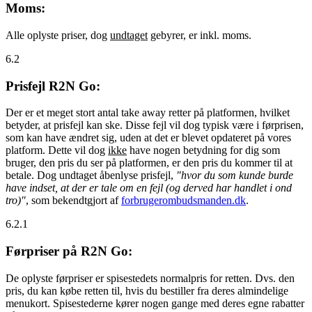
Moms:
Alle oplyste priser, dog
undtaget
gebyrer, er inkl. moms.
6.2
Prisfejl R2N Go:
Der er et meget stort antal take away retter på platformen, hvilket
betyder, at prisfejl kan ske. Disse fejl vil dog typisk være i førprisen,
som kan have ændret sig, uden at det er blevet opdateret på vores
platform. Dette vil dog
ikke
have nogen betydning for dig som
bruger, den pris du ser på platformen, er den pris du kommer til at
betale. Dog undtaget åbenlyse prisfejl,
"hvor du som kunde burde
have indset, at der er tale om en fejl (og derved har handlet i ond
tro)"
, som bekendtgjort af
forbrugerombudsmanden.dk
.
6.2.1
Førpriser på R2N Go:
De oplyste førpriser er spisestedets normalpris for retten. Dvs. den
pris, du kan købe retten til, hvis du bestiller fra deres almindelige
menukort. Spisestederne kører nogen gange med deres egne rabatter