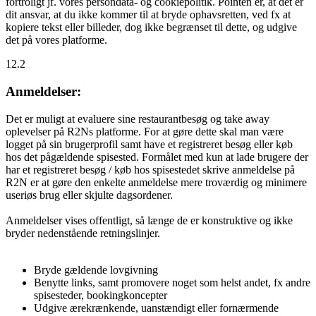
fortroligt jf. vores persondata- og cookiepolitik. Pointen er, at det er
dit ansvar, at du ikke kommer til at bryde ophavsretten, ved fx at
kopiere tekst eller billeder, dog ikke begrænset til dette, og udgive
det på vores platforme.
12.2
Anmeldelser:
Det er muligt at evaluere sine restaurantbesøg og take away
oplevelser på R2Ns platforme. For at gøre dette skal man være
logget på sin brugerprofil samt have et registreret besøg eller køb
hos det pågældende spisested. Formålet med kun at lade brugere der
har et registreret besøg / køb hos spisestedet skrive anmeldelse på
R2N er at gøre den enkelte anmeldelse mere troværdig og minimere
useriøs brug eller skjulte dagsordener.
Anmeldelser vises offentligt, så længe de er konstruktive og ikke
bryder nedenstående retningslinjer.
Bryde gældende lovgivning
Benytte links, samt promovere noget som helst andet, fx andre
spisesteder, bookingkoncepter
Udgive ærekrænkende, uanstændigt eller fornærmende