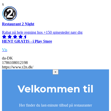
x
Restaurant 2 Night
Rabat på hele regning hos +150 spisesteder nær dig
HENT GRATIS - i Play Store
Vis
da-DK
1786108012198
https://www.r2n.dk/
×
Velkommen til
Her finder du last-minute tilbud på restauranter