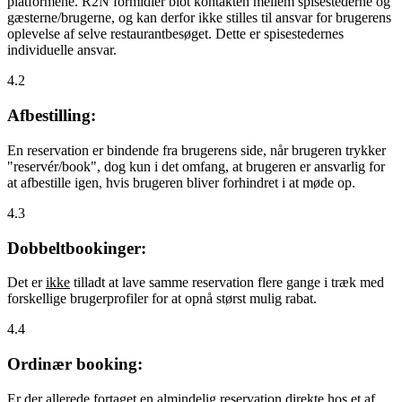
platformene. R2N formidler blot kontakten mellem spisestederne og
gæsterne/brugerne, og kan derfor ikke stilles til ansvar for brugerens
oplevelse af selve restaurantbesøget. Dette er spisestedernes
individuelle ansvar.
4.2
Afbestilling:
En reservation er bindende fra brugerens side, når brugeren trykker
"reservér/book", dog kun i det omfang, at brugeren er ansvarlig for
at afbestille igen, hvis brugeren bliver forhindret i at møde op.
4.3
Dobbeltbookinger:
Det er
ikke
tilladt at lave samme reservation flere gange i træk med
forskellige brugerprofiler for at opnå størst mulig rabat.
4.4
Ordinær booking:
Er der allerede fortaget en almindelig reservation direkte hos et af