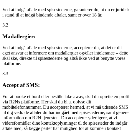
Ved at indgå aftale med spisestederne, garanterer du, at du er juridisk
i stand til at indgå bindende aftaler, samt er over 18 år.
3.2
Madallergier:
Ved at indgå aftale med spisestederne, accepterer du, at det er dit
eget ansvar at informere om madallergier og/eller intolerance – dette
skal ske, direkte til spisestederne og altså ikke ved at benytte vores
platforme.
3.3
Accept af SMS:
For at booke et bord eller bestille take away, skal du oprette en profil
via R2Ns platforme. Her skal du bl.a. oplyse dit
mobiltelefonnummer. Du accepterer hermed, at vi må udsende SMS
til dig vedr. de aftaler du har indgået med spisestederne, samt generel
information om R2N tjenesten. Du accepterer yderligere, at vi
videreformidler dine kontaktoplysninger til de spisesteder du indgår
aftale med, så begge parter har mulighed for at komme i kontakt