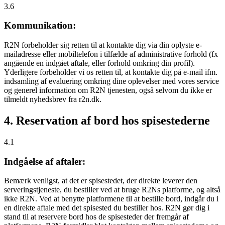
3.6
Kommunikation:
R2N forbeholder sig retten til at kontakte dig via din oplyste e-
mailadresse eller mobiltelefon i tilfælde af administrative forhold (fx
angående en indgået aftale, eller forhold omkring din profil).
Yderligere forbeholder vi os retten til, at kontakte dig på e-mail ifm.
indsamling af evaluering omkring dine oplevelser med vores service
og generel information om R2N tjenesten, også selvom du ikke er
tilmeldt nyhedsbrev fra r2n.dk.
4. Reservation af bord hos spisestederne
4.1
Indgåelse af aftaler:
Bemærk venligst, at det er spisestedet, der direkte leverer den
serveringstjeneste, du bestiller ved at bruge R2Ns platforme, og altså
ikke R2N. Ved at benytte platformene til at bestille bord, indgår du i
en direkte aftale med det spisested du bestiller hos. R2N gør dig i
stand til at reservere bord hos de spisesteder der fremgår af