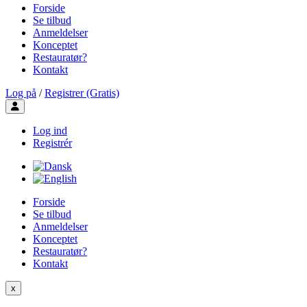
Forside
Se tilbud
Anmeldelser
Konceptet
Restauratør?
Kontakt
Log på
/
Registrer (Gratis)
Toggle user menu
Log ind
Registrér
Forside
Se tilbud
Anmeldelser
Konceptet
Restauratør?
Kontakt
x