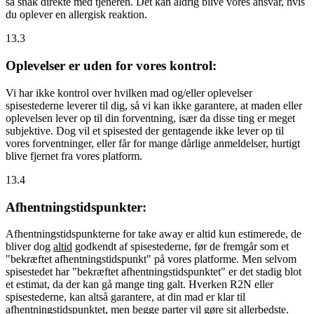
så snak direkte med tjeneren. Det kan aldrig blive vores ansvar, hvis
du oplever en allergisk reaktion.
13.3
Oplevelser er uden for vores kontrol:
Vi har ikke kontrol over hvilken mad og/eller oplevelser
spisestederne leverer til dig, så vi kan ikke garantere, at maden eller
oplevelsen lever op til din forventning, især da disse ting er meget
subjektive. Dog vil et spisested der gentagende ikke lever op til
vores forventninger, eller får for mange dårlige anmeldelser, hurtigt
blive fjernet fra vores platform.
13.4
Afhentningstidspunkter:
Afhentningstidspunkterne for take away er altid kun estimerede, de
bliver dog
altid
godkendt af spisestederne, før de fremgår som et
"bekræftet afhentningstidspunkt" på vores platforme. Men selvom
spisestedet har "bekræftet afhentningstidspunktet" er det stadig blot
et estimat, da der kan gå mange ting galt. Hverken R2N eller
spisestederne, kan altså garantere, at din mad er klar til
afhentningstidspunktet, men begge parter vil gøre sit allerbedste.