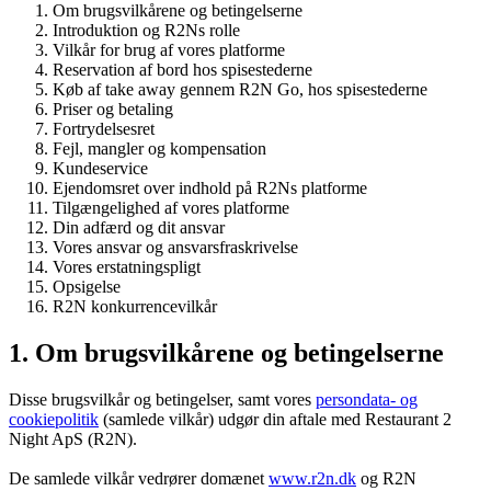
Om brugsvilkårene og betingelserne
Introduktion og R2Ns rolle
Vilkår for brug af vores platforme
Reservation af bord hos spisestederne
Køb af take away gennem R2N Go, hos spisestederne
Priser og betaling
Fortrydelsesret
Fejl, mangler og kompensation
Kundeservice
Ejendomsret over indhold på R2Ns platforme
Tilgængelighed af vores platforme
Din adfærd og dit ansvar
Vores ansvar og ansvarsfraskrivelse
Vores erstatningspligt
Opsigelse
R2N konkurrencevilkår
1. Om brugsvilkårene og betingelserne
Disse brugsvilkår og betingelser, samt vores
persondata- og
cookiepolitik
(samlede vilkår) udgør din aftale med Restaurant 2
Night ApS (R2N).
De samlede vilkår vedrører domænet
www.r2n.dk
og R2N