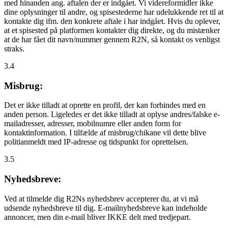
med hinanden ang. aftalen der er indgået. Vi videreformidler ikke
dine oplysninger til andre, og spisestederne har udelukkende ret til at
kontakte dig ifm. den konkrete aftale i har indgået. Hvis du oplever,
at et spisested på platformen kontakter dig direkte, og du mistænker
at de har fået dit navn/nummer gennem R2N, så kontakt os venligst
straks.
3.4
Misbrug:
Det er ikke tilladt at oprette en profil, der kan forbindes med en
anden person. Ligeledes er det ikke tilladt at oplyse andres/falske e-
mailadresser, adresser, mobilnumre eller anden form for
kontaktinformation. I tilfælde af misbrug/chikane vil dette blive
politianmeldt med IP-adresse og tidspunkt for oprettelsen.
3.5
Nyhedsbreve:
Ved at tilmelde dig R2Ns nyhedsbrev accepterer du, at vi må
udsende nyhedsbreve til dig. E-mailnyhedsbreve kan indeholde
annoncer, men din e-mail bliver IKKE delt med tredjepart.