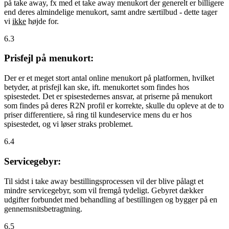
på take away, fx med et take away menukort der generelt er billigere
end deres almindelige menukort, samt andre særtilbud - dette tager
vi
ikke
højde for.
6.3
Prisfejl på menukort:
Der er et meget stort antal online menukort på platformen, hvilket
betyder, at prisfejl kan ske, ift. menukortet som findes hos
spisestedet. Det er spisestedernes ansvar, at priserne på menukort
som findes på deres R2N profil er korrekte, skulle du opleve at de to
priser differentiere, så ring til kundeservice mens du er hos
spisestedet, og vi løser straks problemet.
6.4
Servicegebyr:
Til sidst i take away bestillingsprocessen vil der blive pålagt et
mindre servicegebyr, som vil fremgå tydeligt. Gebyret dækker
udgifter forbundet med behandling af bestillingen og bygger på en
gennemsnitsbetragtning.
6.5