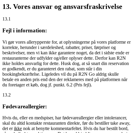
13. Vores ansvar og ansvarsfraskrivelse
13.1
Fejl i information:
Vi gør vores allerypperste for, at oplysningerne på vores platforme er
korrekte, herunder i særdeleshed, rabatter, priser, førpriser og
beskrivelser, men vi kan ikke garantere noget, da det i sidste ende er
restauranterne der udfylder og/eller oplyser dette. Derfor kan R2N
ikke holdes ansvarlig for dette. Husk dog, at så snart din reservation
er godkendt, er du garanteret den rabat, som står i din
bookingbekræftelse. Ligeledes vil du på R2N Go aldrig skulle
betale en anden pris end den der reklameres med på platformen når
du foretager et køb, dog jf. punkt. 6.2 (Pris fejl).
13.2
Fødevareallergier:
Hvis du, eller en medspiser, har fødevareallergier eller intolerancer,
skal du altid kontakte restauranten direkte, før du bestiller take away,
det er
ikke
nok at benytte kommentarfeltet. Hvis du har bestilt bord,