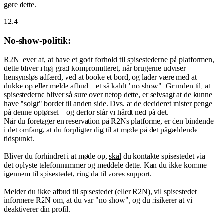
gøre dette.
12.4
No-show-politik:
R2N lever af, at have et godt forhold til spisestederne på platformen,
dette bliver i høj grad kompromitteret, når brugerne udviser
hensynsløs adfærd, ved at booke et bord, og lader være med at
dukke op eller melde afbud – et så kaldt "no show". Grunden til, at
spisestederne bliver så sure over netop dette, er selvsagt at de kunne
have "solgt" bordet til anden side. Dvs. at de decideret mister penge
på denne opførsel – og derfor slår vi hårdt ned på det.
Når du foretager en reservation på R2Ns platforme, er den bindende
i det omfang, at du forpligter dig til at møde på det pågældende
tidspunkt.
Bliver du forhindret i at møde op,
skal
du kontakte spisestedet via
det oplyste telefonnummer og meddele dette. Kan du ikke komme
igennem til spisestedet, ring da til vores support.
Melder du ikke afbud til spisestedet (eller R2N), vil spisestedet
informere R2N om, at du var "no show", og du risikerer at vi
deaktiverer din profil.