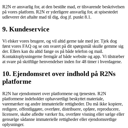
R2N er ansvarlig for, at den bestilte mad, er tilsvarende beskrivelsen
på vores platform. R2N er yderligere ansvarlig for, at spisestedet
udleverer det aftalte mad til dig, dog jf. punkt 8.1.
9. Kundeservice
Vi elsker vores brugere, og vil altid gerne tale med jer. Tjek dog
først vores FAQ og se om svaret på dit spørgsmål skulle gemme sig
der. Ellers kan du altid fange os på både telefon og mail.
Kontaktoplysningerne fremgår af både website og app. Vi tilstræber
at svare på skriftlige henvendelser inden for 48 timer i hverdagene.
10. Ejendomsret over indhold på R2Ns
platforme
R2N har ejendomsret over platformene og tjenesten. R2N
platformene indeholder ophavsretligt beskyttet materiale,
varemærker og andre immaterielle rettigheder. Du må ikke kopiere,
redigere, offentliggøre, overføre, distribuere, opføre, reproducere,
licensere, skabe afledte værker fra, overføre visning eller sælge eller
gensælge sådanne immaterielle rettigheder eller ejendomsretlige
oplysninger.