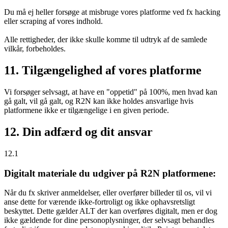
Du må ej heller forsøge at misbruge vores platforme ved fx hacking
eller scraping af vores indhold.
Alle rettigheder, der ikke skulle komme til udtryk af de samlede
vilkår, forbeholdes.
11. Tilgængelighed af vores platforme
Vi forsøger selvsagt, at have en "oppetid" på 100%, men hvad kan
gå galt, vil gå galt, og R2N kan ikke holdes ansvarlige hvis
platformene ikke er tilgængelige i en given periode.
12. Din adfærd og dit ansvar
12.1
Digitalt materiale du udgiver på R2N platformene:
Når du fx skriver anmeldelser, eller overfører billeder til os, vil vi
anse dette for værende ikke-fortroligt og ikke ophavsretsligt
beskyttet. Dette gælder ALT der kan overføres digitalt, men er dog
ikke gældende for dine personoplysninger, der selvsagt behandles