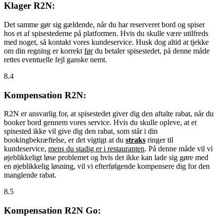
Klager R2N:
Det samme gør sig gældende, når du har reserveret bord og spiser
hos et af spisestederne på platformen. Hvis du skulle være utilfreds
med noget, så kontakt vores kundeservice. Husk dog altid at tjekke
om din regning er korrekt
før
du betaler spisestedet, på denne måde
rettes eventuelle fejl ganske nemt.
8.4
Kompensation R2N:
R2N er ansvarlig for, at spisestedet giver dig den aftalte rabat, når du
booker bord gennem vores service. Hvis du skulle opleve, at et
spisested ikke vil give dig den rabat, som står i din
bookingbekræftelse, er det vigtigt at du
straks
ringer til
kundeservice,
mens du stadig er i restauranten
. På denne måde vil vi
øjeblikkeligt løse problemet og hvis det ikke kan lade sig gøre med
en øjeblikkelig løsning, vil vi efterfølgende kompensere dig for den
manglende rabat.
8.5
Kompensation R2N Go: