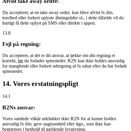
Afvist take away ordre:
Du accepterer, at en take away ordre, kan blive afvist fx ifm.
travlhed eller forkert oplyste åbningstider ol., i dette tilfælde vil du
hurtigt få dette oplyst på SMS eller direkte i appen.
13.8
Fejl på regning:
Du accepterer, at det er dit ansvar, at tjekke om din regning er
korrekt,
før
du forlader spisestedet. R2N kan ikke holdes ansvarlig
for manglende eller forkert udregning af fx rabat efter du har forladt
spisestedet.
14. Vores erstatningspligt
14.1
R2Ns ansvar:
Vores samlede vilkår udelukker ikke R2N for at kunne holdes
ansvarlig fx ifm. grov uagtsomhed eller lign., som ikke kan
begrænses i henhold til gældende lovgivning.