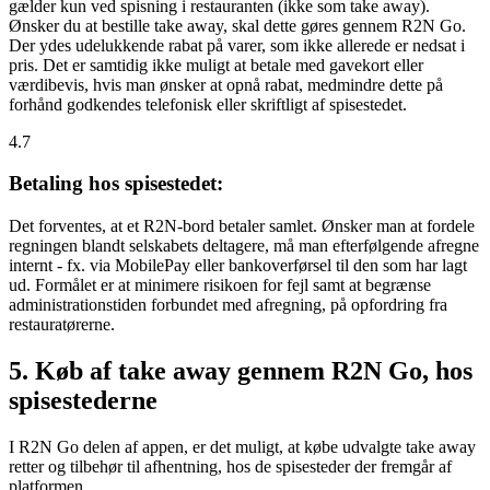
gælder kun ved spisning i restauranten (ikke som take away).
Ønsker du at bestille take away, skal dette gøres gennem R2N Go.
Der ydes udelukkende rabat på varer, som ikke allerede er nedsat i
pris. Det er samtidig ikke muligt at betale med gavekort eller
værdibevis, hvis man ønsker at opnå rabat, medmindre dette på
forhånd godkendes telefonisk eller skriftligt af spisestedet.
4.7
Betaling hos spisestedet:
Det forventes, at et R2N-bord betaler samlet. Ønsker man at fordele
regningen blandt selskabets deltagere, må man efterfølgende afregne
internt - fx. via MobilePay eller bankoverførsel til den som har lagt
ud. Formålet er at minimere risikoen for fejl samt at begrænse
administrationstiden forbundet med afregning, på opfordring fra
restauratørerne.
5. Køb af take away gennem R2N Go, hos
spisestederne
I R2N Go delen af appen, er det muligt, at købe udvalgte take away
retter og tilbehør til afhentning, hos de spisesteder der fremgår af
platformen.