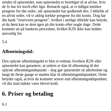
sendes til spisestedet, som spisestedet er berettiget til at afvise, hvis
de fx har for travlt eller lign. Bemærk også, at vi tidligst trækker
pengene for din ordre, når spisestedet har godkendt den. I tilfælde af
en afvist ordre, vil vi aldrig trække pengene fra din konto. Dog har
din bank "reserveret pengene", hvilket i særlige tilfælde kan betyde,
at du først kan se dem igen på din konto efter nogle dage. Dette
kommer an på bankens procedure, hvilket R2N ikke kan holdes
ansvarlig for.
5.4
Afhentningstid:
Den oplyste afhentningstid er blot et estimat, hverken R2N eller
spisestedet kan garantere, at ordren er klar til afhentning til det
oplyste afhentningstidspunkt – dog gør spisestedet sit allerbedste og
langt de fleste gange er maden klar til afhentningstidspunktet. Dette
betyder også, at hvis du kommer senere end afhentningstidspunktet,
vil din mad måske være blevet kold.
6. Priser og betaling
6.1