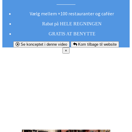
Vælg mellem +100 restauranter og caféer
Rabat på HELE REGNINGEN
GRATIS AT BENYTTE
Se konceptet i denne video
Kom tilbage til website
×
FØR DU
SMUTTER!
Hent vores gratis app og undgå at gå glip af et
godt tilbud næste gang sulten melder sig.