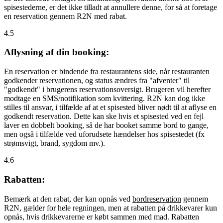
spisestederne, er det ikke tilladt at annullere denne, for så at foretage
en reservation gennem R2N med rabat.
4.5
Aflysning af din booking:
En reservation er bindende fra restaurantens side, når restauranten
godkender reservationen, og status ændres fra "afventer" til
"godkendt" i brugerens reservationsoversigt. Brugeren vil herefter
modtage en SMS/notifikation som kvittering. R2N kan dog ikke
stilles til ansvar, i tilfælde af at et spisested bliver nødt til at aflyse en
godkendt reservation. Dette kan ske hvis et spisested ved en fejl
laver en dobbelt booking, så de har booket samme bord to gange,
men også i tilfælde ved uforudsete hændelser hos spisestedet (fx
strømsvigt, brand, sygdom mv.).
4.6
Rabatten:
Bemærk at den rabat, der kan opnås ved
bordreservation
gennem
R2N, gælder for hele regningen, men at rabatten på drikkevarer kun
opnås, hvis drikkevarerne er købt sammen med mad. Rabatten