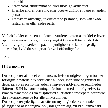
indhold
Støtte vold, diskrimination eller ulovlige aktiviteter
Krænke andres privatliv, eller udgive dig for at være en anden
person
Fremsætte alvorlige, uverificerede påstande, som kan skade
restauranter eller andre parter.
Vi forbeholder os retten til alene at vurdere, om en anmeldelse lever
op til ovenstående krav, det er i øvrigt
ikke
en udtømmende liste.
Vær i øvrigt opmærksom på, at myndighederne kan drage dig til
ansvar for, hvad du vælger at skrive i offentlige fora.
12.3
Dit ansvar:
Du accepterer at, at det er dit ansvar, hvis du udgiver nogen former
for digitalt materiale fx tekst eller billeder, men ikke begrænset til
dette, på vores platforme, uden at have de nødvendige rettigheder.
Såfremt, R2N har omkostninger forbundet med din udgivelse, fx
krav fremsat mod os fra et spisested eller anden tredjepart, acceptere
du at kompensere os for alle omkostninger.
Du accepterer yderligere, at såfremt myndigheder / domstole
pålægger os at videregive oplysninger om dig, vil vi til enhver tid