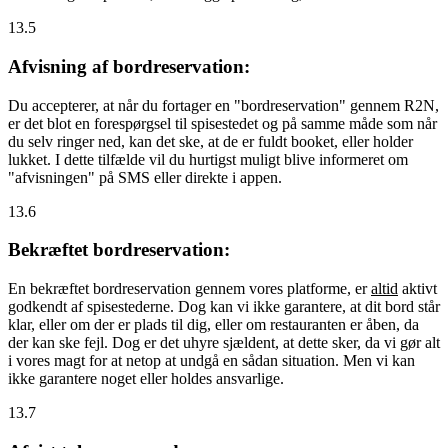
13.5
Afvisning af bordreservation:
Du accepterer, at når du fortager en "bordreservation" gennem R2N,
er det blot en forespørgsel til spisestedet og på samme måde som når
du selv ringer ned, kan det ske, at de er fuldt booket, eller holder
lukket. I dette tilfælde vil du hurtigst muligt blive informeret om
"afvisningen" på SMS eller direkte i appen.
13.6
Bekræftet bordreservation:
En bekræftet bordreservation gennem vores platforme, er
altid
aktivt
godkendt af spisestederne. Dog kan vi ikke garantere, at dit bord står
klar, eller om der er plads til dig, eller om restauranten er åben, da
der kan ske fejl. Dog er det uhyre sjældent, at dette sker, da vi gør alt
i vores magt for at netop at undgå en sådan situation. Men vi kan
ikke garantere noget eller holdes ansvarlige.
13.7