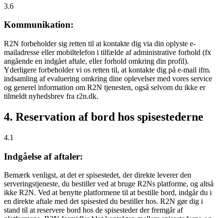
3.6
Kommunikation:
R2N forbeholder sig retten til at kontakte dig via din oplyste e-
mailadresse eller mobiltelefon i tilfælde af administrative forhold (fx
angående en indgået aftale, eller forhold omkring din profil).
Yderligere forbeholder vi os retten til, at kontakte dig på e-mail ifm.
indsamling af evaluering omkring dine oplevelser med vores service
og generel information om R2N tjenesten, også selvom du ikke er
tilmeldt nyhedsbrev fra r2n.dk.
4. Reservation af bord hos spisestederne
4.1
Indgåelse af aftaler:
Bemærk venligst, at det er spisestedet, der direkte leverer den
serveringstjeneste, du bestiller ved at bruge R2Ns platforme, og altså
ikke R2N. Ved at benytte platformene til at bestille bord, indgår du i
en direkte aftale med det spisested du bestiller hos. R2N gør dig i
stand til at reservere bord hos de spisesteder der fremgår af