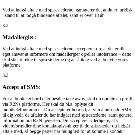
Ved at indgå aftale med spisestederne, garanterer du, at du er juridisk
i stand til at indgå bindende aftaler, samt er over 18 år.
3.2
Madallergier:
Ved at indgå aftale med spisestederne, accepterer du, at det er dit
eget ansvar at informere om madallergier og/eller intolerance – dette
skal ske, direkte til spisestederne og altså ikke ved at benytte vores
platforme.
3.3
Accept af SMS:
For at booke et bord eller bestille take away, skal du oprette en profil
via R2Ns platforme. Her skal du bl.a. oplyse dit
mobiltelefonnummer. Du accepterer hermed, at vi må udsende SMS
til dig vedr. de aftaler du har indgået med spisestederne, samt generel
information om R2N tjenesten. Du accepterer yderligere, at vi
videreformidler dine kontaktoplysninger til de spisesteder du indgår
aftale med, så begge parter har mulighed for at komme i kontakt