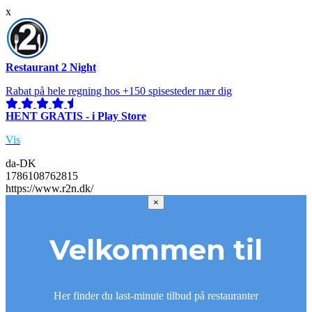
x
Restaurant 2 Night
Rabat på hele regning hos +150 spisesteder nær dig
HENT GRATIS - i Play Store
Vis
da-DK
1786108762815
https://www.r2n.dk/
×
Velkommen til
Her finder du last-minute tilbud på restauranter