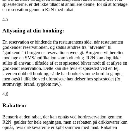
spisestederne, er det ikke tilladt at annullere denne, for så at foretage
en reservation gennem R2N med rabat.
4.5
Aflysning af din booking:
En reservation er bindende fra restaurantens side, når restauranten
godkender reservationen, og status ændres fra "afventer" til
"godkendt" i brugerens reservationsoversigt. Brugeren vil herefter
modtage en SMS/notifikation som kvittering. R2N kan dog ikke
stilles til ansvar, i tilfælde af at et spisested bliver nødt til at aflyse en
godkendt reservation. Dette kan ske hvis et spisested ved en fejl
laver en dobbelt booking, så de har booket samme bord to gange,
men også i tilfælde ved uforudsete hændelser hos spisestedet (fx
strømsvigt, brand, sygdom mv.).
4.6
Rabatten:
Bemærk at den rabat, der kan opnås ved
bordreservation
gennem
R2N, gælder for hele regningen, men at rabatten på drikkevarer kun
opnås, hvis drikkevarerne er købt sammen med mad. Rabatten