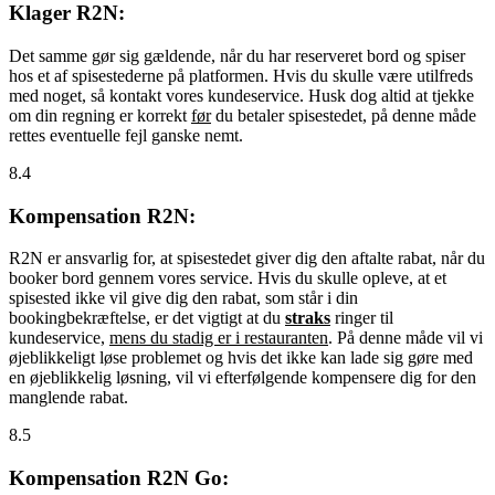
Klager R2N:
Det samme gør sig gældende, når du har reserveret bord og spiser
hos et af spisestederne på platformen. Hvis du skulle være utilfreds
med noget, så kontakt vores kundeservice. Husk dog altid at tjekke
om din regning er korrekt
før
du betaler spisestedet, på denne måde
rettes eventuelle fejl ganske nemt.
8.4
Kompensation R2N:
R2N er ansvarlig for, at spisestedet giver dig den aftalte rabat, når du
booker bord gennem vores service. Hvis du skulle opleve, at et
spisested ikke vil give dig den rabat, som står i din
bookingbekræftelse, er det vigtigt at du
straks
ringer til
kundeservice,
mens du stadig er i restauranten
. På denne måde vil vi
øjeblikkeligt løse problemet og hvis det ikke kan lade sig gøre med
en øjeblikkelig løsning, vil vi efterfølgende kompensere dig for den
manglende rabat.
8.5
Kompensation R2N Go: