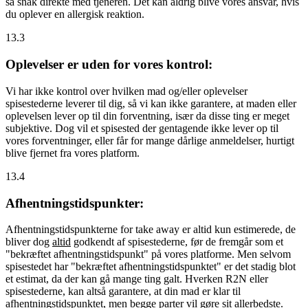
så snak direkte med tjeneren. Det kan aldrig blive vores ansvar, hvis
du oplever en allergisk reaktion.
13.3
Oplevelser er uden for vores kontrol:
Vi har ikke kontrol over hvilken mad og/eller oplevelser
spisestederne leverer til dig, så vi kan ikke garantere, at maden eller
oplevelsen lever op til din forventning, især da disse ting er meget
subjektive. Dog vil et spisested der gentagende ikke lever op til
vores forventninger, eller får for mange dårlige anmeldelser, hurtigt
blive fjernet fra vores platform.
13.4
Afhentningstidspunkter:
Afhentningstidspunkterne for take away er altid kun estimerede, de
bliver dog
altid
godkendt af spisestederne, før de fremgår som et
"bekræftet afhentningstidspunkt" på vores platforme. Men selvom
spisestedet har "bekræftet afhentningstidspunktet" er det stadig blot
et estimat, da der kan gå mange ting galt. Hverken R2N eller
spisestederne, kan altså garantere, at din mad er klar til
afhentningstidspunktet, men begge parter vil gøre sit allerbedste.