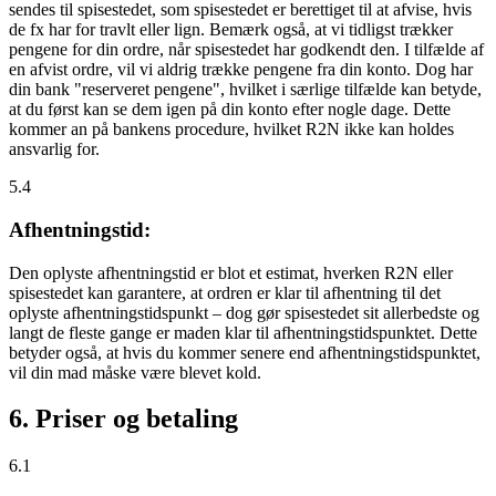
sendes til spisestedet, som spisestedet er berettiget til at afvise, hvis
de fx har for travlt eller lign. Bemærk også, at vi tidligst trækker
pengene for din ordre, når spisestedet har godkendt den. I tilfælde af
en afvist ordre, vil vi aldrig trække pengene fra din konto. Dog har
din bank "reserveret pengene", hvilket i særlige tilfælde kan betyde,
at du først kan se dem igen på din konto efter nogle dage. Dette
kommer an på bankens procedure, hvilket R2N ikke kan holdes
ansvarlig for.
5.4
Afhentningstid:
Den oplyste afhentningstid er blot et estimat, hverken R2N eller
spisestedet kan garantere, at ordren er klar til afhentning til det
oplyste afhentningstidspunkt – dog gør spisestedet sit allerbedste og
langt de fleste gange er maden klar til afhentningstidspunktet. Dette
betyder også, at hvis du kommer senere end afhentningstidspunktet,
vil din mad måske være blevet kold.
6. Priser og betaling
6.1