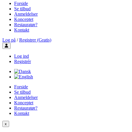
Forside
Se tilbud
Anmeldelser
Konceptet
Restauratør?
Kontakt
Log på
/
Registrer (Gratis)
Toggle user menu
Log ind
Registrér
Forside
Se tilbud
Anmeldelser
Konceptet
Restauratør?
Kontakt
x