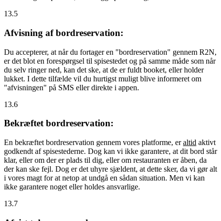
13.5
Afvisning af bordreservation:
Du accepterer, at når du fortager en "bordreservation" gennem R2N,
er det blot en forespørgsel til spisestedet og på samme måde som når
du selv ringer ned, kan det ske, at de er fuldt booket, eller holder
lukket. I dette tilfælde vil du hurtigst muligt blive informeret om
"afvisningen" på SMS eller direkte i appen.
13.6
Bekræftet bordreservation:
En bekræftet bordreservation gennem vores platforme, er
altid
aktivt
godkendt af spisestederne. Dog kan vi ikke garantere, at dit bord står
klar, eller om der er plads til dig, eller om restauranten er åben, da
der kan ske fejl. Dog er det uhyre sjældent, at dette sker, da vi gør alt
i vores magt for at netop at undgå en sådan situation. Men vi kan
ikke garantere noget eller holdes ansvarlige.
13.7