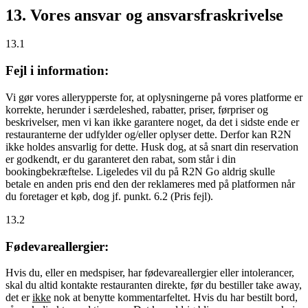
13. Vores ansvar og ansvarsfraskrivelse
13.1
Fejl i information:
Vi gør vores allerypperste for, at oplysningerne på vores platforme er
korrekte, herunder i særdeleshed, rabatter, priser, førpriser og
beskrivelser, men vi kan ikke garantere noget, da det i sidste ende er
restauranterne der udfylder og/eller oplyser dette. Derfor kan R2N
ikke holdes ansvarlig for dette. Husk dog, at så snart din reservation
er godkendt, er du garanteret den rabat, som står i din
bookingbekræftelse. Ligeledes vil du på R2N Go aldrig skulle
betale en anden pris end den der reklameres med på platformen når
du foretager et køb, dog jf. punkt. 6.2 (Pris fejl).
13.2
Fødevareallergier:
Hvis du, eller en medspiser, har fødevareallergier eller intolerancer,
skal du altid kontakte restauranten direkte, før du bestiller take away,
det er
ikke
nok at benytte kommentarfeltet. Hvis du har bestilt bord,