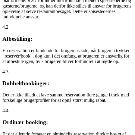
platformene. R2N formidler blot kontakten mellem spisestederne og
gæsterne/brugerne, og kan derfor ikke stilles til ansvar for brugerens
oplevelse af selve restaurantbesøget. Dette er spisestedernes
individuelle ansvar.
4.2
Afbestilling:
En reservation er bindende fra brugerens side, når brugeren trykker
"reservér/book", dog kun i det omfang, at brugeren er ansvarlig for
at afbestille igen, hvis brugeren bliver forhindret i at møde op.
4.3
Dobbeltbookinger:
Det er
ikke
tilladt at lave samme reservation flere gange i træk med
forskellige brugerprofiler for at opnå størst mulig rabat.
4.4
Ordinær booking:
Er der allerede fortaget en almindelig reservation direkte hos et af