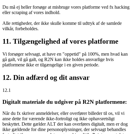
Du må ej heller forsøge at misbruge vores platforme ved fx hacking
eller scraping af vores indhold.
Alle rettigheder, der ikke skulle komme til udtryk af de samlede
vilkår, forbeholdes.
11. Tilgængelighed af vores platforme
Vi forsøger selvsagt, at have en "oppetid" på 100%, men hvad kan
gå galt, vil gå galt, og R2N kan ikke holdes ansvarlige hvis
platformene ikke er tilgængelige i en given periode.
12. Din adfærd og dit ansvar
12.1
Digitalt materiale du udgiver på R2N platformene:
Når du fx skriver anmeldelser, eller overfører billeder til os, vil vi
anse dette for værende ikke-fortroligt og ikke ophavsretsligt
beskyttet. Dette gælder ALT der kan overføres digitalt, men er dog
ikke gældende for dine personoplysninger, der selvsagt behandles