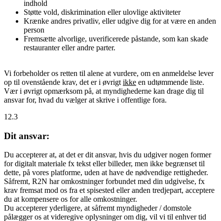
indhold
Støtte vold, diskrimination eller ulovlige aktiviteter
Krænke andres privatliv, eller udgive dig for at være en anden
person
Fremsætte alvorlige, uverificerede påstande, som kan skade
restauranter eller andre parter.
Vi forbeholder os retten til alene at vurdere, om en anmeldelse lever
op til ovenstående krav, det er i øvrigt
ikke
en udtømmende liste.
Vær i øvrigt opmærksom på, at myndighederne kan drage dig til
ansvar for, hvad du vælger at skrive i offentlige fora.
12.3
Dit ansvar:
Du accepterer at, at det er dit ansvar, hvis du udgiver nogen former
for digitalt materiale fx tekst eller billeder, men ikke begrænset til
dette, på vores platforme, uden at have de nødvendige rettigheder.
Såfremt, R2N har omkostninger forbundet med din udgivelse, fx
krav fremsat mod os fra et spisested eller anden tredjepart, acceptere
du at kompensere os for alle omkostninger.
Du accepterer yderligere, at såfremt myndigheder / domstole
pålægger os at videregive oplysninger om dig, vil vi til enhver tid