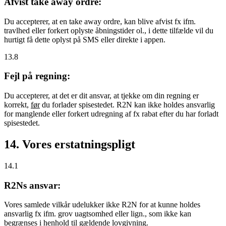
Afvist take away ordre:
Du accepterer, at en take away ordre, kan blive afvist fx ifm.
travlhed eller forkert oplyste åbningstider ol., i dette tilfælde vil du
hurtigt få dette oplyst på SMS eller direkte i appen.
13.8
Fejl på regning:
Du accepterer, at det er dit ansvar, at tjekke om din regning er
korrekt,
før
du forlader spisestedet. R2N kan ikke holdes ansvarlig
for manglende eller forkert udregning af fx rabat efter du har forladt
spisestedet.
14. Vores erstatningspligt
14.1
R2Ns ansvar:
Vores samlede vilkår udelukker ikke R2N for at kunne holdes
ansvarlig fx ifm. grov uagtsomhed eller lign., som ikke kan
begrænses i henhold til gældende lovgivning.