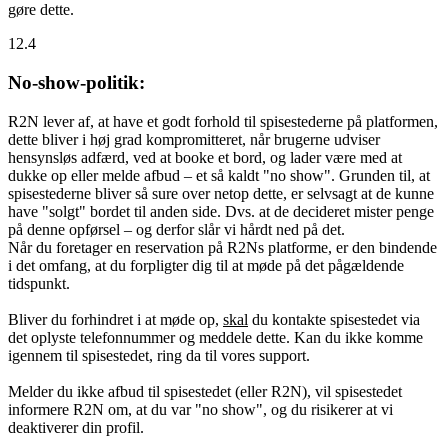
gøre dette.
12.4
No-show-politik:
R2N lever af, at have et godt forhold til spisestederne på platformen,
dette bliver i høj grad kompromitteret, når brugerne udviser
hensynsløs adfærd, ved at booke et bord, og lader være med at
dukke op eller melde afbud – et så kaldt "no show". Grunden til, at
spisestederne bliver så sure over netop dette, er selvsagt at de kunne
have "solgt" bordet til anden side. Dvs. at de decideret mister penge
på denne opførsel – og derfor slår vi hårdt ned på det.
Når du foretager en reservation på R2Ns platforme, er den bindende
i det omfang, at du forpligter dig til at møde på det pågældende
tidspunkt.
Bliver du forhindret i at møde op,
skal
du kontakte spisestedet via
det oplyste telefonnummer og meddele dette. Kan du ikke komme
igennem til spisestedet, ring da til vores support.
Melder du ikke afbud til spisestedet (eller R2N), vil spisestedet
informere R2N om, at du var "no show", og du risikerer at vi
deaktiverer din profil.