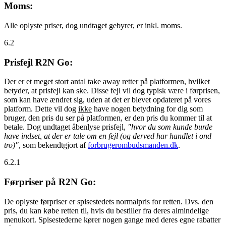
Moms:
Alle oplyste priser, dog
undtaget
gebyrer, er inkl. moms.
6.2
Prisfejl R2N Go:
Der er et meget stort antal take away retter på platformen, hvilket
betyder, at prisfejl kan ske. Disse fejl vil dog typisk være i førprisen,
som kan have ændret sig, uden at det er blevet opdateret på vores
platform. Dette vil dog
ikke
have nogen betydning for dig som
bruger, den pris du ser på platformen, er den pris du kommer til at
betale. Dog undtaget åbenlyse prisfejl,
"hvor du som kunde burde
have indset, at der er tale om en fejl (og derved har handlet i ond
tro)"
, som bekendtgjort af
forbrugerombudsmanden.dk
.
6.2.1
Førpriser på R2N Go:
De oplyste førpriser er spisestedets normalpris for retten. Dvs. den
pris, du kan købe retten til, hvis du bestiller fra deres almindelige
menukort. Spisestederne kører nogen gange med deres egne rabatter