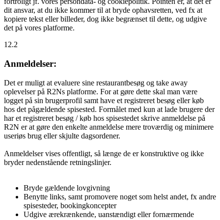
fortroligt jf. vores persondata- og cookiepolitik. Pointen er, at det er
dit ansvar, at du ikke kommer til at bryde ophavsretten, ved fx at
kopiere tekst eller billeder, dog ikke begrænset til dette, og udgive
det på vores platforme.
12.2
Anmeldelser:
Det er muligt at evaluere sine restaurantbesøg og take away
oplevelser på R2Ns platforme. For at gøre dette skal man være
logget på sin brugerprofil samt have et registreret besøg eller køb
hos det pågældende spisested. Formålet med kun at lade brugere der
har et registreret besøg / køb hos spisestedet skrive anmeldelse på
R2N er at gøre den enkelte anmeldelse mere troværdig og minimere
useriøs brug eller skjulte dagsordener.
Anmeldelser vises offentligt, så længe de er konstruktive og ikke
bryder nedenstående retningslinjer.
Bryde gældende lovgivning
Benytte links, samt promovere noget som helst andet, fx andre
spisesteder, bookingkoncepter
Udgive ærekrænkende, uanstændigt eller fornærmende