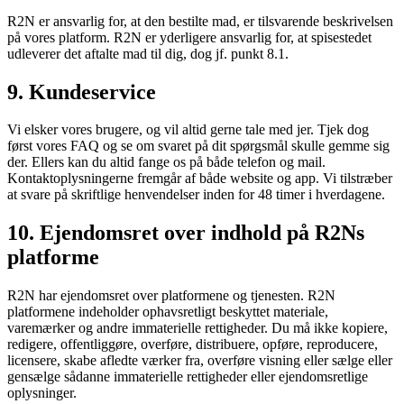
R2N er ansvarlig for, at den bestilte mad, er tilsvarende beskrivelsen
på vores platform. R2N er yderligere ansvarlig for, at spisestedet
udleverer det aftalte mad til dig, dog jf. punkt 8.1.
9. Kundeservice
Vi elsker vores brugere, og vil altid gerne tale med jer. Tjek dog
først vores FAQ og se om svaret på dit spørgsmål skulle gemme sig
der. Ellers kan du altid fange os på både telefon og mail.
Kontaktoplysningerne fremgår af både website og app. Vi tilstræber
at svare på skriftlige henvendelser inden for 48 timer i hverdagene.
10. Ejendomsret over indhold på R2Ns
platforme
R2N har ejendomsret over platformene og tjenesten. R2N
platformene indeholder ophavsretligt beskyttet materiale,
varemærker og andre immaterielle rettigheder. Du må ikke kopiere,
redigere, offentliggøre, overføre, distribuere, opføre, reproducere,
licensere, skabe afledte værker fra, overføre visning eller sælge eller
gensælge sådanne immaterielle rettigheder eller ejendomsretlige
oplysninger.