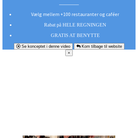
Vælg mellem +100 restauranter og caféer
Rabat på HELE REGNINGEN
GRATIS AT BENYTTE
Se konceptet i denne video
Kom tilbage til website
×
FØR DU
SMUTTER!
Hent vores gratis app og undgå at gå glip af et
godt tilbud næste gang sulten melder sig.