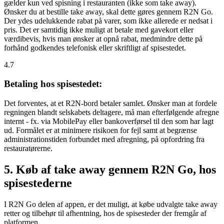
gælder kun ved spisning i restauranten (ikke som take away).
Ønsker du at bestille take away, skal dette gøres gennem R2N Go.
Der ydes udelukkende rabat på varer, som ikke allerede er nedsat i
pris. Det er samtidig ikke muligt at betale med gavekort eller
værdibevis, hvis man ønsker at opnå rabat, medmindre dette på
forhånd godkendes telefonisk eller skriftligt af spisestedet.
4.7
Betaling hos spisestedet:
Det forventes, at et R2N-bord betaler samlet. Ønsker man at fordele
regningen blandt selskabets deltagere, må man efterfølgende afregne
internt - fx. via MobilePay eller bankoverførsel til den som har lagt
ud. Formålet er at minimere risikoen for fejl samt at begrænse
administrationstiden forbundet med afregning, på opfordring fra
restauratørerne.
5. Køb af take away gennem R2N Go, hos
spisestederne
I R2N Go delen af appen, er det muligt, at købe udvalgte take away
retter og tilbehør til afhentning, hos de spisesteder der fremgår af
platformen.