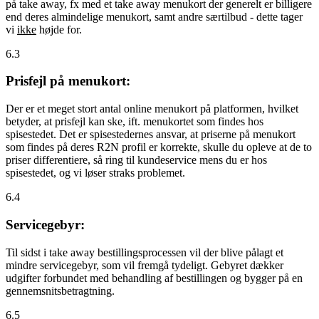
på take away, fx med et take away menukort der generelt er billigere
end deres almindelige menukort, samt andre særtilbud - dette tager
vi
ikke
højde for.
6.3
Prisfejl på menukort:
Der er et meget stort antal online menukort på platformen, hvilket
betyder, at prisfejl kan ske, ift. menukortet som findes hos
spisestedet. Det er spisestedernes ansvar, at priserne på menukort
som findes på deres R2N profil er korrekte, skulle du opleve at de to
priser differentiere, så ring til kundeservice mens du er hos
spisestedet, og vi løser straks problemet.
6.4
Servicegebyr:
Til sidst i take away bestillingsprocessen vil der blive pålagt et
mindre servicegebyr, som vil fremgå tydeligt. Gebyret dækker
udgifter forbundet med behandling af bestillingen og bygger på en
gennemsnitsbetragtning.
6.5