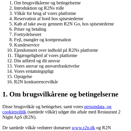
Om brugsvilkårene og betingelserne
Introduktion og R2Ns rolle
Vilkår for brug af vores platforme
Reservation af bord hos spisestederne
Køb af take away gennem R2N Go, hos spisestederne
Priser og betaling
Fortrydelsesret
Fejl, mangler og kompensation
Kundeservice
Ejendomsret over indhold på R2Ns platforme
Tilgængelighed af vores platforme
Din adfærd og dit ansvar
Vores ansvar og ansvarsfraskrivelse
Vores erstatningspligt
Opsigelse
R2N konkurrencevilkår
1. Om brugsvilkårene og betingelserne
Disse brugsvilkår og betingelser, samt vores
persondata- og
cookiepolitik
(samlede vilkår) udgør din aftale med Restaurant 2
Night ApS (R2N).
De samlede vilkår vedrører domænet
www.r2n.dk
og R2N