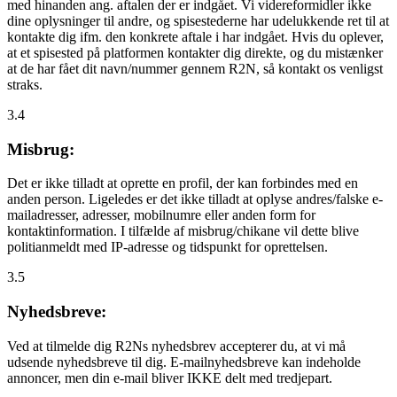
med hinanden ang. aftalen der er indgået. Vi videreformidler ikke
dine oplysninger til andre, og spisestederne har udelukkende ret til at
kontakte dig ifm. den konkrete aftale i har indgået. Hvis du oplever,
at et spisested på platformen kontakter dig direkte, og du mistænker
at de har fået dit navn/nummer gennem R2N, så kontakt os venligst
straks.
3.4
Misbrug:
Det er ikke tilladt at oprette en profil, der kan forbindes med en
anden person. Ligeledes er det ikke tilladt at oplyse andres/falske e-
mailadresser, adresser, mobilnumre eller anden form for
kontaktinformation. I tilfælde af misbrug/chikane vil dette blive
politianmeldt med IP-adresse og tidspunkt for oprettelsen.
3.5
Nyhedsbreve:
Ved at tilmelde dig R2Ns nyhedsbrev accepterer du, at vi må
udsende nyhedsbreve til dig. E-mailnyhedsbreve kan indeholde
annoncer, men din e-mail bliver IKKE delt med tredjepart.