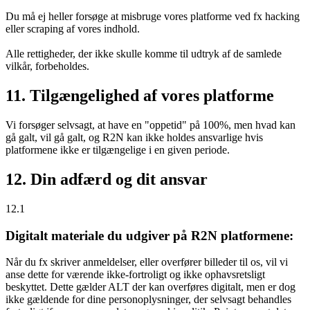
Du må ej heller forsøge at misbruge vores platforme ved fx hacking
eller scraping af vores indhold.
Alle rettigheder, der ikke skulle komme til udtryk af de samlede
vilkår, forbeholdes.
11. Tilgængelighed af vores platforme
Vi forsøger selvsagt, at have en "oppetid" på 100%, men hvad kan
gå galt, vil gå galt, og R2N kan ikke holdes ansvarlige hvis
platformene ikke er tilgængelige i en given periode.
12. Din adfærd og dit ansvar
12.1
Digitalt materiale du udgiver på R2N platformene:
Når du fx skriver anmeldelser, eller overfører billeder til os, vil vi
anse dette for værende ikke-fortroligt og ikke ophavsretsligt
beskyttet. Dette gælder ALT der kan overføres digitalt, men er dog
ikke gældende for dine personoplysninger, der selvsagt behandles