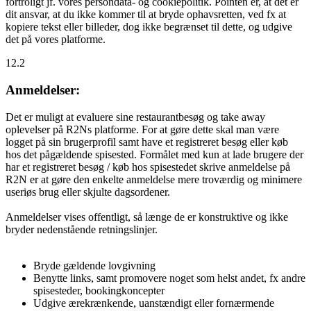
fortroligt jf. vores persondata- og cookiepolitik. Pointen er, at det er
dit ansvar, at du ikke kommer til at bryde ophavsretten, ved fx at
kopiere tekst eller billeder, dog ikke begrænset til dette, og udgive
det på vores platforme.
12.2
Anmeldelser:
Det er muligt at evaluere sine restaurantbesøg og take away
oplevelser på R2Ns platforme. For at gøre dette skal man være
logget på sin brugerprofil samt have et registreret besøg eller køb
hos det pågældende spisested. Formålet med kun at lade brugere der
har et registreret besøg / køb hos spisestedet skrive anmeldelse på
R2N er at gøre den enkelte anmeldelse mere troværdig og minimere
useriøs brug eller skjulte dagsordener.
Anmeldelser vises offentligt, så længe de er konstruktive og ikke
bryder nedenstående retningslinjer.
Bryde gældende lovgivning
Benytte links, samt promovere noget som helst andet, fx andre
spisesteder, bookingkoncepter
Udgive ærekrænkende, uanstændigt eller fornærmende