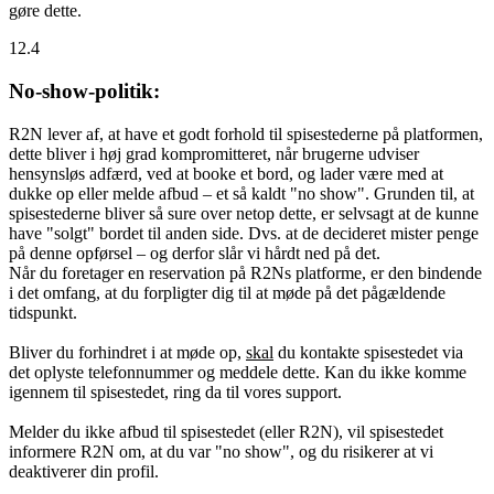
gøre dette.
12.4
No-show-politik:
R2N lever af, at have et godt forhold til spisestederne på platformen,
dette bliver i høj grad kompromitteret, når brugerne udviser
hensynsløs adfærd, ved at booke et bord, og lader være med at
dukke op eller melde afbud – et så kaldt "no show". Grunden til, at
spisestederne bliver så sure over netop dette, er selvsagt at de kunne
have "solgt" bordet til anden side. Dvs. at de decideret mister penge
på denne opførsel – og derfor slår vi hårdt ned på det.
Når du foretager en reservation på R2Ns platforme, er den bindende
i det omfang, at du forpligter dig til at møde på det pågældende
tidspunkt.
Bliver du forhindret i at møde op,
skal
du kontakte spisestedet via
det oplyste telefonnummer og meddele dette. Kan du ikke komme
igennem til spisestedet, ring da til vores support.
Melder du ikke afbud til spisestedet (eller R2N), vil spisestedet
informere R2N om, at du var "no show", og du risikerer at vi
deaktiverer din profil.