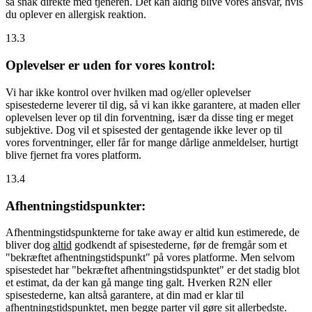
så snak direkte med tjeneren. Det kan aldrig blive vores ansvar, hvis
du oplever en allergisk reaktion.
13.3
Oplevelser er uden for vores kontrol:
Vi har ikke kontrol over hvilken mad og/eller oplevelser
spisestederne leverer til dig, så vi kan ikke garantere, at maden eller
oplevelsen lever op til din forventning, især da disse ting er meget
subjektive. Dog vil et spisested der gentagende ikke lever op til
vores forventninger, eller får for mange dårlige anmeldelser, hurtigt
blive fjernet fra vores platform.
13.4
Afhentningstidspunkter:
Afhentningstidspunkterne for take away er altid kun estimerede, de
bliver dog
altid
godkendt af spisestederne, før de fremgår som et
"bekræftet afhentningstidspunkt" på vores platforme. Men selvom
spisestedet har "bekræftet afhentningstidspunktet" er det stadig blot
et estimat, da der kan gå mange ting galt. Hverken R2N eller
spisestederne, kan altså garantere, at din mad er klar til
afhentningstidspunktet, men begge parter vil gøre sit allerbedste.