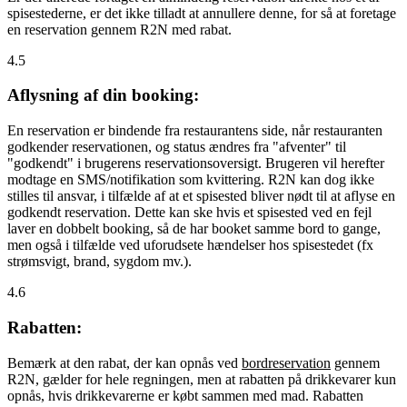
spisestederne, er det ikke tilladt at annullere denne, for så at foretage
en reservation gennem R2N med rabat.
4.5
Aflysning af din booking:
En reservation er bindende fra restaurantens side, når restauranten
godkender reservationen, og status ændres fra "afventer" til
"godkendt" i brugerens reservationsoversigt. Brugeren vil herefter
modtage en SMS/notifikation som kvittering. R2N kan dog ikke
stilles til ansvar, i tilfælde af at et spisested bliver nødt til at aflyse en
godkendt reservation. Dette kan ske hvis et spisested ved en fejl
laver en dobbelt booking, så de har booket samme bord to gange,
men også i tilfælde ved uforudsete hændelser hos spisestedet (fx
strømsvigt, brand, sygdom mv.).
4.6
Rabatten:
Bemærk at den rabat, der kan opnås ved
bordreservation
gennem
R2N, gælder for hele regningen, men at rabatten på drikkevarer kun
opnås, hvis drikkevarerne er købt sammen med mad. Rabatten