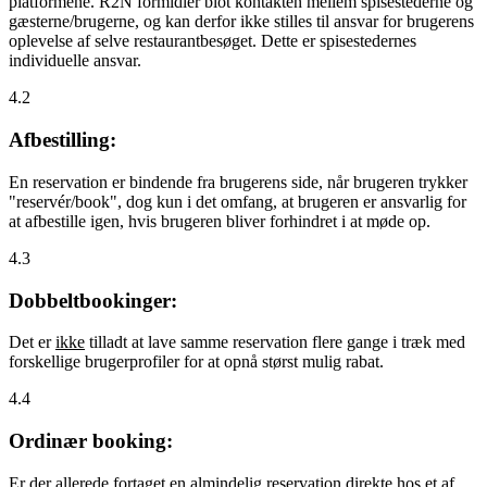
platformene. R2N formidler blot kontakten mellem spisestederne og
gæsterne/brugerne, og kan derfor ikke stilles til ansvar for brugerens
oplevelse af selve restaurantbesøget. Dette er spisestedernes
individuelle ansvar.
4.2
Afbestilling:
En reservation er bindende fra brugerens side, når brugeren trykker
"reservér/book", dog kun i det omfang, at brugeren er ansvarlig for
at afbestille igen, hvis brugeren bliver forhindret i at møde op.
4.3
Dobbeltbookinger:
Det er
ikke
tilladt at lave samme reservation flere gange i træk med
forskellige brugerprofiler for at opnå størst mulig rabat.
4.4
Ordinær booking:
Er der allerede fortaget en almindelig reservation direkte hos et af