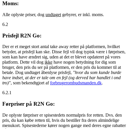
Moms:
Alle oplyste priser, dog
undtaget
gebyrer, er inkl. moms.
6.2
Prisfejl R2N Go:
Der er et meget stort antal take away retter på platformen, hvilket
betyder, at prisfejl kan ske. Disse fejl vil dog typisk være i førprisen,
som kan have ændret sig, uden at det er blevet opdateret på vores
platform. Dette vil dog
ikke
have nogen betydning for dig som
bruger, den pris du ser på platformen, er den pris du kommer til at
betale. Dog undtaget åbenlyse prisfejl,
"hvor du som kunde burde
have indset, at der er tale om en fejl (og derved har handlet i ond
tro)"
, som bekendtgjort af
forbrugerombudsmanden.dk
.
6.2.1
Førpriser på R2N Go:
De oplyste førpriser er spisestedets normalpris for retten. Dvs. den
pris, du kan købe retten til, hvis du bestiller fra deres almindelige
menukort. Spisestederne kører nogen gange med deres egne rabatter