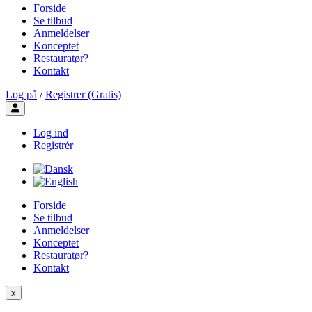
Forside
Se tilbud
Anmeldelser
Konceptet
Restauratør?
Kontakt
Log på
/
Registrer (Gratis)
Toggle user menu
Log ind
Registrér
Forside
Se tilbud
Anmeldelser
Konceptet
Restauratør?
Kontakt
x