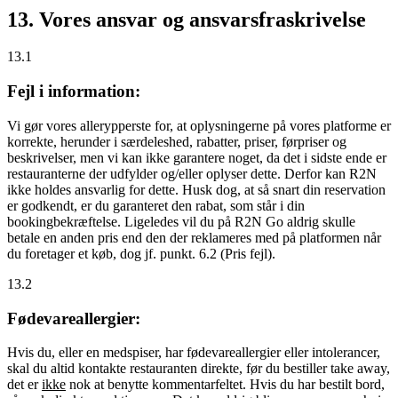
13. Vores ansvar og ansvarsfraskrivelse
13.1
Fejl i information:
Vi gør vores allerypperste for, at oplysningerne på vores platforme er
korrekte, herunder i særdeleshed, rabatter, priser, førpriser og
beskrivelser, men vi kan ikke garantere noget, da det i sidste ende er
restauranterne der udfylder og/eller oplyser dette. Derfor kan R2N
ikke holdes ansvarlig for dette. Husk dog, at så snart din reservation
er godkendt, er du garanteret den rabat, som står i din
bookingbekræftelse. Ligeledes vil du på R2N Go aldrig skulle
betale en anden pris end den der reklameres med på platformen når
du foretager et køb, dog jf. punkt. 6.2 (Pris fejl).
13.2
Fødevareallergier:
Hvis du, eller en medspiser, har fødevareallergier eller intolerancer,
skal du altid kontakte restauranten direkte, før du bestiller take away,
det er
ikke
nok at benytte kommentarfeltet. Hvis du har bestilt bord,