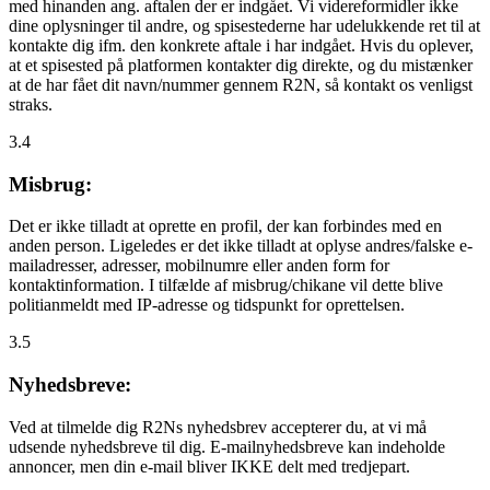
med hinanden ang. aftalen der er indgået. Vi videreformidler ikke
dine oplysninger til andre, og spisestederne har udelukkende ret til at
kontakte dig ifm. den konkrete aftale i har indgået. Hvis du oplever,
at et spisested på platformen kontakter dig direkte, og du mistænker
at de har fået dit navn/nummer gennem R2N, så kontakt os venligst
straks.
3.4
Misbrug:
Det er ikke tilladt at oprette en profil, der kan forbindes med en
anden person. Ligeledes er det ikke tilladt at oplyse andres/falske e-
mailadresser, adresser, mobilnumre eller anden form for
kontaktinformation. I tilfælde af misbrug/chikane vil dette blive
politianmeldt med IP-adresse og tidspunkt for oprettelsen.
3.5
Nyhedsbreve:
Ved at tilmelde dig R2Ns nyhedsbrev accepterer du, at vi må
udsende nyhedsbreve til dig. E-mailnyhedsbreve kan indeholde
annoncer, men din e-mail bliver IKKE delt med tredjepart.