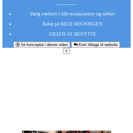
Vælg mellem +100 restauranter og caféer
Rabat på HELE REGNINGEN
GRATIS AT BENYTTE
Se konceptet i denne video
Kom tilbage til website
×
FØR DU
SMUTTER!
Hent vores gratis app og undgå at gå glip af et
godt tilbud næste gang sulten melder sig.