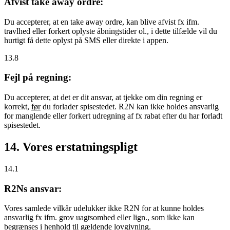
Afvist take away ordre:
Du accepterer, at en take away ordre, kan blive afvist fx ifm.
travlhed eller forkert oplyste åbningstider ol., i dette tilfælde vil du
hurtigt få dette oplyst på SMS eller direkte i appen.
13.8
Fejl på regning:
Du accepterer, at det er dit ansvar, at tjekke om din regning er
korrekt,
før
du forlader spisestedet. R2N kan ikke holdes ansvarlig
for manglende eller forkert udregning af fx rabat efter du har forladt
spisestedet.
14. Vores erstatningspligt
14.1
R2Ns ansvar:
Vores samlede vilkår udelukker ikke R2N for at kunne holdes
ansvarlig fx ifm. grov uagtsomhed eller lign., som ikke kan
begrænses i henhold til gældende lovgivning.