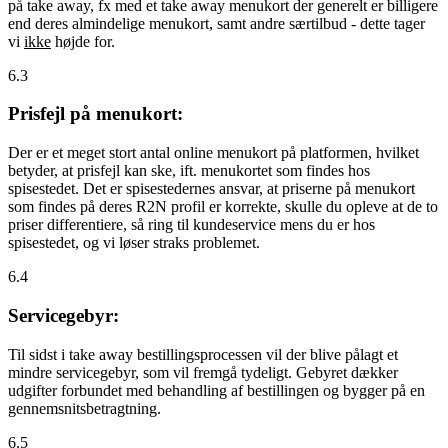
på take away, fx med et take away menukort der generelt er billigere
end deres almindelige menukort, samt andre særtilbud - dette tager
vi
ikke
højde for.
6.3
Prisfejl på menukort:
Der er et meget stort antal online menukort på platformen, hvilket
betyder, at prisfejl kan ske, ift. menukortet som findes hos
spisestedet. Det er spisestedernes ansvar, at priserne på menukort
som findes på deres R2N profil er korrekte, skulle du opleve at de to
priser differentiere, så ring til kundeservice mens du er hos
spisestedet, og vi løser straks problemet.
6.4
Servicegebyr:
Til sidst i take away bestillingsprocessen vil der blive pålagt et
mindre servicegebyr, som vil fremgå tydeligt. Gebyret dækker
udgifter forbundet med behandling af bestillingen og bygger på en
gennemsnitsbetragtning.
6.5