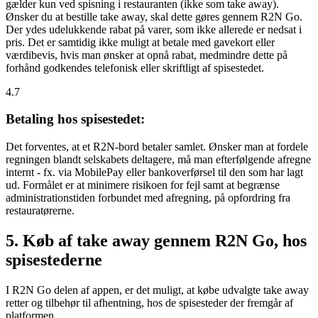
gælder kun ved spisning i restauranten (ikke som take away).
Ønsker du at bestille take away, skal dette gøres gennem R2N Go.
Der ydes udelukkende rabat på varer, som ikke allerede er nedsat i
pris. Det er samtidig ikke muligt at betale med gavekort eller
værdibevis, hvis man ønsker at opnå rabat, medmindre dette på
forhånd godkendes telefonisk eller skriftligt af spisestedet.
4.7
Betaling hos spisestedet:
Det forventes, at et R2N-bord betaler samlet. Ønsker man at fordele
regningen blandt selskabets deltagere, må man efterfølgende afregne
internt - fx. via MobilePay eller bankoverførsel til den som har lagt
ud. Formålet er at minimere risikoen for fejl samt at begrænse
administrationstiden forbundet med afregning, på opfordring fra
restauratørerne.
5. Køb af take away gennem R2N Go, hos
spisestederne
I R2N Go delen af appen, er det muligt, at købe udvalgte take away
retter og tilbehør til afhentning, hos de spisesteder der fremgår af
platformen.