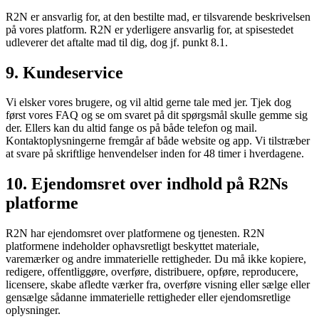
R2N er ansvarlig for, at den bestilte mad, er tilsvarende beskrivelsen
på vores platform. R2N er yderligere ansvarlig for, at spisestedet
udleverer det aftalte mad til dig, dog jf. punkt 8.1.
9. Kundeservice
Vi elsker vores brugere, og vil altid gerne tale med jer. Tjek dog
først vores FAQ og se om svaret på dit spørgsmål skulle gemme sig
der. Ellers kan du altid fange os på både telefon og mail.
Kontaktoplysningerne fremgår af både website og app. Vi tilstræber
at svare på skriftlige henvendelser inden for 48 timer i hverdagene.
10. Ejendomsret over indhold på R2Ns
platforme
R2N har ejendomsret over platformene og tjenesten. R2N
platformene indeholder ophavsretligt beskyttet materiale,
varemærker og andre immaterielle rettigheder. Du må ikke kopiere,
redigere, offentliggøre, overføre, distribuere, opføre, reproducere,
licensere, skabe afledte værker fra, overføre visning eller sælge eller
gensælge sådanne immaterielle rettigheder eller ejendomsretlige
oplysninger.