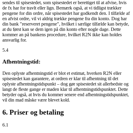
sendes til spisestedet, som spisestedet er berettiget til at afvise, hvis
de fx har for travlt eller lign. Bemærk også, at vi tidligst trækker
pengene for din ordre, når spisestedet har godkendt den. I tilfælde af
en afvist ordre, vil vi aldrig trække pengene fra din konto. Dog har
din bank "reserveret pengene", hvilket i særlige tilfælde kan betyde,
at du først kan se dem igen på din konto efter nogle dage. Dette
kommer an på bankens procedure, hvilket R2N ikke kan holdes
ansvarlig for.
5.4
Afhentningstid:
Den oplyste afhentningstid er blot et estimat, hverken R2N eller
spisestedet kan garantere, at ordren er klar til afhentning til det
oplyste afhentningstidspunkt – dog gør spisestedet sit allerbedste og
langt de fleste gange er maden klar til afhentningstidspunktet. Dette
betyder også, at hvis du kommer senere end afhentningstidspunktet,
vil din mad måske være blevet kold.
6. Priser og betaling
6.1