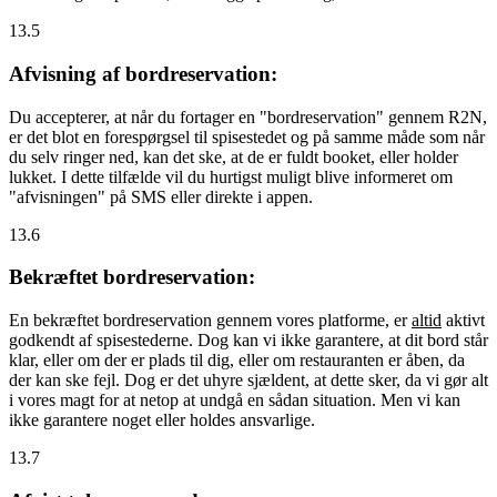
13.5
Afvisning af bordreservation:
Du accepterer, at når du fortager en "bordreservation" gennem R2N,
er det blot en forespørgsel til spisestedet og på samme måde som når
du selv ringer ned, kan det ske, at de er fuldt booket, eller holder
lukket. I dette tilfælde vil du hurtigst muligt blive informeret om
"afvisningen" på SMS eller direkte i appen.
13.6
Bekræftet bordreservation:
En bekræftet bordreservation gennem vores platforme, er
altid
aktivt
godkendt af spisestederne. Dog kan vi ikke garantere, at dit bord står
klar, eller om der er plads til dig, eller om restauranten er åben, da
der kan ske fejl. Dog er det uhyre sjældent, at dette sker, da vi gør alt
i vores magt for at netop at undgå en sådan situation. Men vi kan
ikke garantere noget eller holdes ansvarlige.
13.7