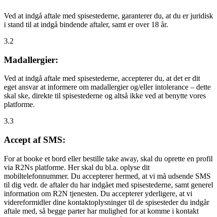
Ved at indgå aftale med spisestederne, garanterer du, at du er juridisk
i stand til at indgå bindende aftaler, samt er over 18 år.
3.2
Madallergier:
Ved at indgå aftale med spisestederne, accepterer du, at det er dit
eget ansvar at informere om madallergier og/eller intolerance – dette
skal ske, direkte til spisestederne og altså ikke ved at benytte vores
platforme.
3.3
Accept af SMS:
For at booke et bord eller bestille take away, skal du oprette en profil
via R2Ns platforme. Her skal du bl.a. oplyse dit
mobiltelefonnummer. Du accepterer hermed, at vi må udsende SMS
til dig vedr. de aftaler du har indgået med spisestederne, samt generel
information om R2N tjenesten. Du accepterer yderligere, at vi
videreformidler dine kontaktoplysninger til de spisesteder du indgår
aftale med, så begge parter har mulighed for at komme i kontakt