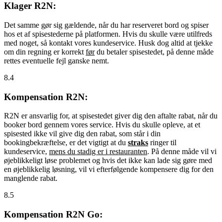
Klager R2N:
Det samme gør sig gældende, når du har reserveret bord og spiser
hos et af spisestederne på platformen. Hvis du skulle være utilfreds
med noget, så kontakt vores kundeservice. Husk dog altid at tjekke
om din regning er korrekt
før
du betaler spisestedet, på denne måde
rettes eventuelle fejl ganske nemt.
8.4
Kompensation R2N:
R2N er ansvarlig for, at spisestedet giver dig den aftalte rabat, når du
booker bord gennem vores service. Hvis du skulle opleve, at et
spisested ikke vil give dig den rabat, som står i din
bookingbekræftelse, er det vigtigt at du
straks
ringer til
kundeservice,
mens du stadig er i restauranten
. På denne måde vil vi
øjeblikkeligt løse problemet og hvis det ikke kan lade sig gøre med
en øjeblikkelig løsning, vil vi efterfølgende kompensere dig for den
manglende rabat.
8.5
Kompensation R2N Go: