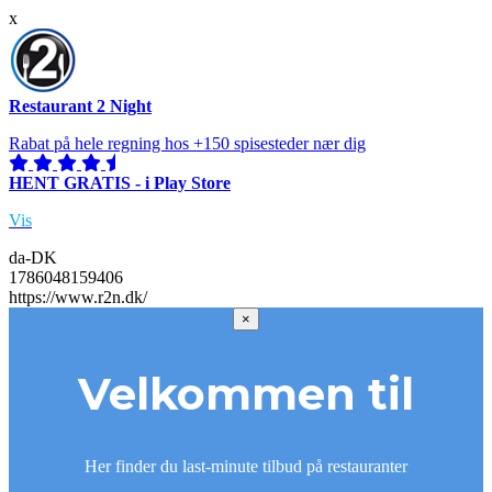
x
Restaurant 2 Night
Rabat på hele regning hos +150 spisesteder nær dig
HENT GRATIS - i Play Store
Vis
da-DK
1786048159406
https://www.r2n.dk/
×
Velkommen til
Her finder du last-minute tilbud på restauranter