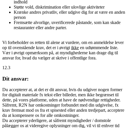
indhold
Støtte vold, diskrimination eller ulovlige aktiviteter
Krænke andres privatliv, eller udgive dig for at være en anden
person
Fremsætte alvorlige, uverificerede påstande, som kan skade
restauranter eller andre parter.
Vi forbeholder os retten til alene at vurdere, om en anmeldelse lever
op til ovenstående krav, det er i øvrigt
ikke
en udtømmende liste.
Vær i øvrigt opmærksom på, at myndighederne kan drage dig til
ansvar for, hvad du vælger at skrive i offentlige fora.
12.3
Dit ansvar:
Du accepterer at, at det er dit ansvar, hvis du udgiver nogen former
for digitalt materiale fx tekst eller billeder, men ikke begrænset til
dette, på vores platforme, uden at have de nødvendige rettigheder.
Såfremt, R2N har omkostninger forbundet med din udgivelse, fx
krav fremsat mod os fra et spisested eller anden tredjepart, acceptere
du at kompensere os for alle omkostninger.
Du accepterer yderligere, at såfremt myndigheder / domstole
pålægger os at videregive oplysninger om dig, vil vi til enhver tid