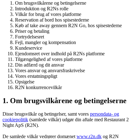
Om brugsvilkårene og betingelserne
Introduktion og R2Ns rolle
Vilkår for brug af vores platforme
Reservation af bord hos spisestederne
Køb af take away gennem R2N Go, hos spisestederne
Priser og betaling
Fortrydelsesret
Fejl, mangler og kompensation
Kundeservice
Ejendomsret over indhold på R2Ns platforme
Tilgængelighed af vores platforme
Din adfærd og dit ansvar
Vores ansvar og ansvarsfraskrivelse
Vores erstatningspligt
Opsigelse
R2N konkurrencevilkår
1. Om brugsvilkårene og betingelserne
Disse brugsvilkår og betingelser, samt vores
persondata- og
cookiepolitik
(samlede vilkår) udgør din aftale med Restaurant 2
Night ApS (R2N).
De samlede vilkår vedrører domænet
www.r2n.dk
og R2N