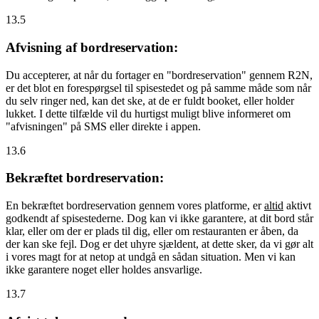
13.5
Afvisning af bordreservation:
Du accepterer, at når du fortager en "bordreservation" gennem R2N,
er det blot en forespørgsel til spisestedet og på samme måde som når
du selv ringer ned, kan det ske, at de er fuldt booket, eller holder
lukket. I dette tilfælde vil du hurtigst muligt blive informeret om
"afvisningen" på SMS eller direkte i appen.
13.6
Bekræftet bordreservation:
En bekræftet bordreservation gennem vores platforme, er
altid
aktivt
godkendt af spisestederne. Dog kan vi ikke garantere, at dit bord står
klar, eller om der er plads til dig, eller om restauranten er åben, da
der kan ske fejl. Dog er det uhyre sjældent, at dette sker, da vi gør alt
i vores magt for at netop at undgå en sådan situation. Men vi kan
ikke garantere noget eller holdes ansvarlige.
13.7