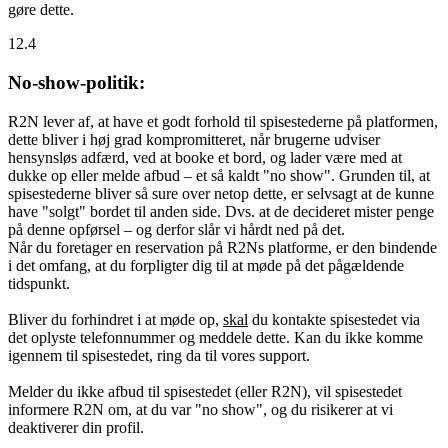
gøre dette.
12.4
No-show-politik:
R2N lever af, at have et godt forhold til spisestederne på platformen,
dette bliver i høj grad kompromitteret, når brugerne udviser
hensynsløs adfærd, ved at booke et bord, og lader være med at
dukke op eller melde afbud – et så kaldt "no show". Grunden til, at
spisestederne bliver så sure over netop dette, er selvsagt at de kunne
have "solgt" bordet til anden side. Dvs. at de decideret mister penge
på denne opførsel – og derfor slår vi hårdt ned på det.
Når du foretager en reservation på R2Ns platforme, er den bindende
i det omfang, at du forpligter dig til at møde på det pågældende
tidspunkt.
Bliver du forhindret i at møde op,
skal
du kontakte spisestedet via
det oplyste telefonnummer og meddele dette. Kan du ikke komme
igennem til spisestedet, ring da til vores support.
Melder du ikke afbud til spisestedet (eller R2N), vil spisestedet
informere R2N om, at du var "no show", og du risikerer at vi
deaktiverer din profil.