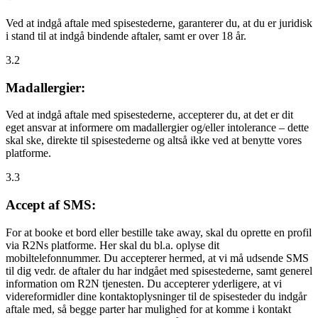
Ved at indgå aftale med spisestederne, garanterer du, at du er juridisk
i stand til at indgå bindende aftaler, samt er over 18 år.
3.2
Madallergier:
Ved at indgå aftale med spisestederne, accepterer du, at det er dit
eget ansvar at informere om madallergier og/eller intolerance – dette
skal ske, direkte til spisestederne og altså ikke ved at benytte vores
platforme.
3.3
Accept af SMS:
For at booke et bord eller bestille take away, skal du oprette en profil
via R2Ns platforme. Her skal du bl.a. oplyse dit
mobiltelefonnummer. Du accepterer hermed, at vi må udsende SMS
til dig vedr. de aftaler du har indgået med spisestederne, samt generel
information om R2N tjenesten. Du accepterer yderligere, at vi
videreformidler dine kontaktoplysninger til de spisesteder du indgår
aftale med, så begge parter har mulighed for at komme i kontakt