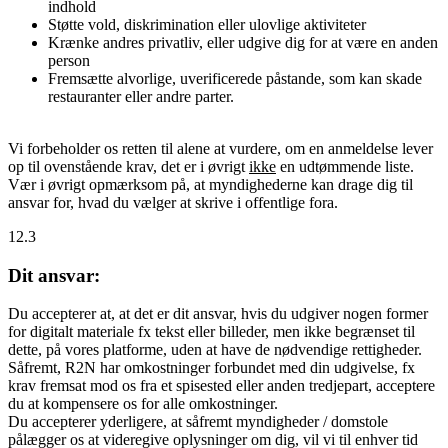
indhold
Støtte vold, diskrimination eller ulovlige aktiviteter
Krænke andres privatliv, eller udgive dig for at være en anden
person
Fremsætte alvorlige, uverificerede påstande, som kan skade
restauranter eller andre parter.
Vi forbeholder os retten til alene at vurdere, om en anmeldelse lever
op til ovenstående krav, det er i øvrigt
ikke
en udtømmende liste.
Vær i øvrigt opmærksom på, at myndighederne kan drage dig til
ansvar for, hvad du vælger at skrive i offentlige fora.
12.3
Dit ansvar:
Du accepterer at, at det er dit ansvar, hvis du udgiver nogen former
for digitalt materiale fx tekst eller billeder, men ikke begrænset til
dette, på vores platforme, uden at have de nødvendige rettigheder.
Såfremt, R2N har omkostninger forbundet med din udgivelse, fx
krav fremsat mod os fra et spisested eller anden tredjepart, acceptere
du at kompensere os for alle omkostninger.
Du accepterer yderligere, at såfremt myndigheder / domstole
pålægger os at videregive oplysninger om dig, vil vi til enhver tid