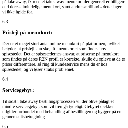
på take away, fx med et take away menukort der generelt er billigere
end deres almindelige menukort, samt andre særtilbud - dette tager
vi
ikke
højde for.
6.3
Prisfejl på menukort:
Der er et meget stort antal online menukort på platformen, hvilket
betyder, at prisfejl kan ske, ift. menukortet som findes hos
spisestedet. Det er spisestedernes ansvar, at priserne på menukort
som findes på deres R2N profil er korrekte, skulle du opleve at de to
priser differentiere, så ring til kundeservice mens du er hos
spisestedet, og vi løser straks problemet.
6.4
Servicegebyr:
Til sidst i take away bestillingsprocessen vil der blive pålagt et
mindre servicegebyr, som vil fremgå tydeligt. Gebyret dækker
udgifter forbundet med behandling af bestillingen og bygger på en
gennemsnitsbetragtning.
6.5