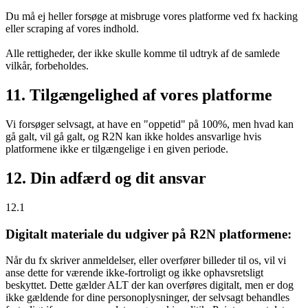
Du må ej heller forsøge at misbruge vores platforme ved fx hacking
eller scraping af vores indhold.
Alle rettigheder, der ikke skulle komme til udtryk af de samlede
vilkår, forbeholdes.
11. Tilgængelighed af vores platforme
Vi forsøger selvsagt, at have en "oppetid" på 100%, men hvad kan
gå galt, vil gå galt, og R2N kan ikke holdes ansvarlige hvis
platformene ikke er tilgængelige i en given periode.
12. Din adfærd og dit ansvar
12.1
Digitalt materiale du udgiver på R2N platformene:
Når du fx skriver anmeldelser, eller overfører billeder til os, vil vi
anse dette for værende ikke-fortroligt og ikke ophavsretsligt
beskyttet. Dette gælder ALT der kan overføres digitalt, men er dog
ikke gældende for dine personoplysninger, der selvsagt behandles