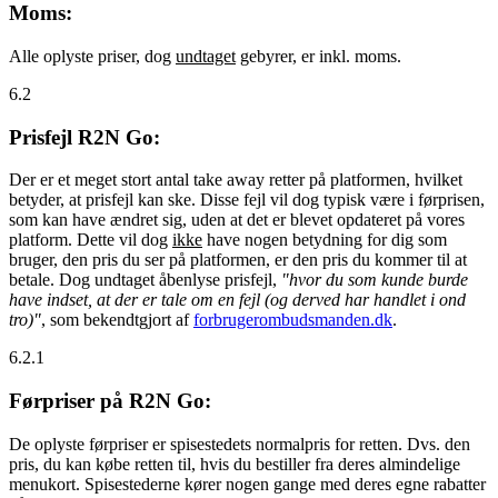
Moms:
Alle oplyste priser, dog
undtaget
gebyrer, er inkl. moms.
6.2
Prisfejl R2N Go:
Der er et meget stort antal take away retter på platformen, hvilket
betyder, at prisfejl kan ske. Disse fejl vil dog typisk være i førprisen,
som kan have ændret sig, uden at det er blevet opdateret på vores
platform. Dette vil dog
ikke
have nogen betydning for dig som
bruger, den pris du ser på platformen, er den pris du kommer til at
betale. Dog undtaget åbenlyse prisfejl,
"hvor du som kunde burde
have indset, at der er tale om en fejl (og derved har handlet i ond
tro)"
, som bekendtgjort af
forbrugerombudsmanden.dk
.
6.2.1
Førpriser på R2N Go:
De oplyste førpriser er spisestedets normalpris for retten. Dvs. den
pris, du kan købe retten til, hvis du bestiller fra deres almindelige
menukort. Spisestederne kører nogen gange med deres egne rabatter