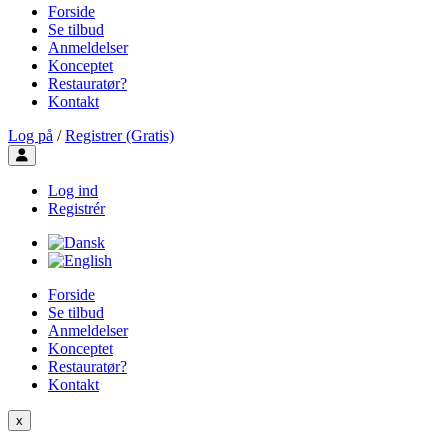
Forside
Se tilbud
Anmeldelser
Konceptet
Restauratør?
Kontakt
Log på
/
Registrer (Gratis)
Toggle user menu
Log ind
Registrér
Forside
Se tilbud
Anmeldelser
Konceptet
Restauratør?
Kontakt
x