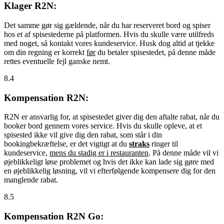
Klager R2N:
Det samme gør sig gældende, når du har reserveret bord og spiser
hos et af spisestederne på platformen. Hvis du skulle være utilfreds
med noget, så kontakt vores kundeservice. Husk dog altid at tjekke
om din regning er korrekt
før
du betaler spisestedet, på denne måde
rettes eventuelle fejl ganske nemt.
8.4
Kompensation R2N:
R2N er ansvarlig for, at spisestedet giver dig den aftalte rabat, når du
booker bord gennem vores service. Hvis du skulle opleve, at et
spisested ikke vil give dig den rabat, som står i din
bookingbekræftelse, er det vigtigt at du
straks
ringer til
kundeservice,
mens du stadig er i restauranten
. På denne måde vil vi
øjeblikkeligt løse problemet og hvis det ikke kan lade sig gøre med
en øjeblikkelig løsning, vil vi efterfølgende kompensere dig for den
manglende rabat.
8.5
Kompensation R2N Go: