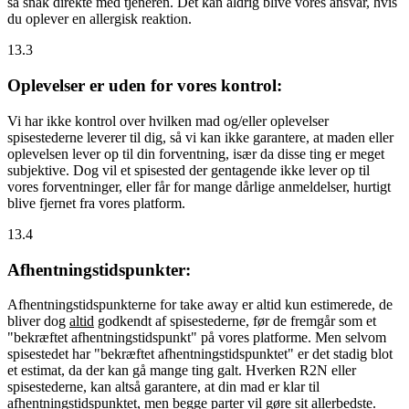
så snak direkte med tjeneren. Det kan aldrig blive vores ansvar, hvis
du oplever en allergisk reaktion.
13.3
Oplevelser er uden for vores kontrol:
Vi har ikke kontrol over hvilken mad og/eller oplevelser
spisestederne leverer til dig, så vi kan ikke garantere, at maden eller
oplevelsen lever op til din forventning, især da disse ting er meget
subjektive. Dog vil et spisested der gentagende ikke lever op til
vores forventninger, eller får for mange dårlige anmeldelser, hurtigt
blive fjernet fra vores platform.
13.4
Afhentningstidspunkter:
Afhentningstidspunkterne for take away er altid kun estimerede, de
bliver dog
altid
godkendt af spisestederne, før de fremgår som et
"bekræftet afhentningstidspunkt" på vores platforme. Men selvom
spisestedet har "bekræftet afhentningstidspunktet" er det stadig blot
et estimat, da der kan gå mange ting galt. Hverken R2N eller
spisestederne, kan altså garantere, at din mad er klar til
afhentningstidspunktet, men begge parter vil gøre sit allerbedste.