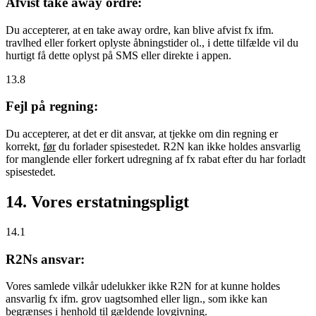
Afvist take away ordre:
Du accepterer, at en take away ordre, kan blive afvist fx ifm.
travlhed eller forkert oplyste åbningstider ol., i dette tilfælde vil du
hurtigt få dette oplyst på SMS eller direkte i appen.
13.8
Fejl på regning:
Du accepterer, at det er dit ansvar, at tjekke om din regning er
korrekt,
før
du forlader spisestedet. R2N kan ikke holdes ansvarlig
for manglende eller forkert udregning af fx rabat efter du har forladt
spisestedet.
14. Vores erstatningspligt
14.1
R2Ns ansvar:
Vores samlede vilkår udelukker ikke R2N for at kunne holdes
ansvarlig fx ifm. grov uagtsomhed eller lign., som ikke kan
begrænses i henhold til gældende lovgivning.