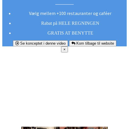
Vælg mellem +100 restauranter og caféer
Rabat på HELE REGNINGEN
GRATIS AT BENYTTE
Se konceptet i denne video
Kom tilbage til website
×
FØR DU
SMUTTER!
Hent vores gratis app og undgå at gå glip af et
godt tilbud næste gang sulten melder sig.