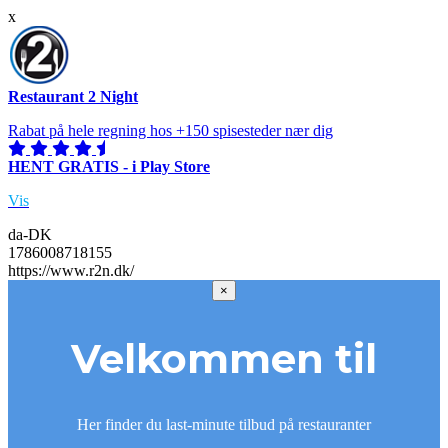
x
Restaurant 2 Night
Rabat på hele regning hos +150 spisesteder nær dig
HENT GRATIS - i Play Store
Vis
da-DK
1786008718155
https://www.r2n.dk/
×
Velkommen til
Her finder du last-minute tilbud på restauranter