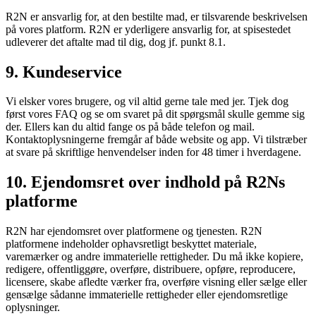
R2N er ansvarlig for, at den bestilte mad, er tilsvarende beskrivelsen
på vores platform. R2N er yderligere ansvarlig for, at spisestedet
udleverer det aftalte mad til dig, dog jf. punkt 8.1.
9. Kundeservice
Vi elsker vores brugere, og vil altid gerne tale med jer. Tjek dog
først vores FAQ og se om svaret på dit spørgsmål skulle gemme sig
der. Ellers kan du altid fange os på både telefon og mail.
Kontaktoplysningerne fremgår af både website og app. Vi tilstræber
at svare på skriftlige henvendelser inden for 48 timer i hverdagene.
10. Ejendomsret over indhold på R2Ns
platforme
R2N har ejendomsret over platformene og tjenesten. R2N
platformene indeholder ophavsretligt beskyttet materiale,
varemærker og andre immaterielle rettigheder. Du må ikke kopiere,
redigere, offentliggøre, overføre, distribuere, opføre, reproducere,
licensere, skabe afledte værker fra, overføre visning eller sælge eller
gensælge sådanne immaterielle rettigheder eller ejendomsretlige
oplysninger.