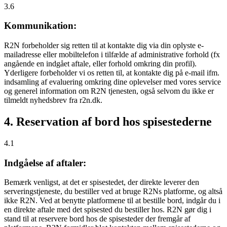
3.6
Kommunikation:
R2N forbeholder sig retten til at kontakte dig via din oplyste e-
mailadresse eller mobiltelefon i tilfælde af administrative forhold (fx
angående en indgået aftale, eller forhold omkring din profil).
Yderligere forbeholder vi os retten til, at kontakte dig på e-mail ifm.
indsamling af evaluering omkring dine oplevelser med vores service
og generel information om R2N tjenesten, også selvom du ikke er
tilmeldt nyhedsbrev fra r2n.dk.
4. Reservation af bord hos spisestederne
4.1
Indgåelse af aftaler:
Bemærk venligst, at det er spisestedet, der direkte leverer den
serveringstjeneste, du bestiller ved at bruge R2Ns platforme, og altså
ikke R2N. Ved at benytte platformene til at bestille bord, indgår du i
en direkte aftale med det spisested du bestiller hos. R2N gør dig i
stand til at reservere bord hos de spisesteder der fremgår af