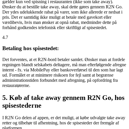
gælder kun ved spisning i restauranten (ikke som take away).
Ønsker du at bestille take away, skal dette gøres gennem R2N Go.
Der ydes udelukkende rabat på varer, som ikke allerede er nedsat i
pris. Det er samtidig ikke muligt at betale med gavekort eller
værdibevis, hvis man ønsker at opnå rabat, medmindre dette på
forhånd godkendes telefonisk eller skriftligt af spisestedet.
4.7
Betaling hos spisestedet:
Det forventes, at et R2N-bord betaler samlet. Ønsker man at fordele
regningen blandt selskabets deltagere, må man efterfølgende afregne
internt - fx. via MobilePay eller bankoverførsel til den som har lagt
ud. Formålet er at minimere risikoen for fejl samt at begrænse
administrationstiden forbundet med afregning, på opfordring fra
restauratørerne.
5. Køb af take away gennem R2N Go, hos
spisestederne
I R2N Go delen af appen, er det muligt, at købe udvalgte take away
retter og tilbehør til afhentning, hos de spisesteder der fremgår af
platformen.