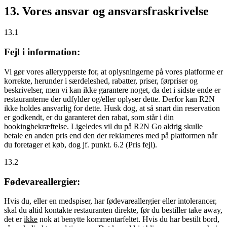
13. Vores ansvar og ansvarsfraskrivelse
13.1
Fejl i information:
Vi gør vores allerypperste for, at oplysningerne på vores platforme er
korrekte, herunder i særdeleshed, rabatter, priser, førpriser og
beskrivelser, men vi kan ikke garantere noget, da det i sidste ende er
restauranterne der udfylder og/eller oplyser dette. Derfor kan R2N
ikke holdes ansvarlig for dette. Husk dog, at så snart din reservation
er godkendt, er du garanteret den rabat, som står i din
bookingbekræftelse. Ligeledes vil du på R2N Go aldrig skulle
betale en anden pris end den der reklameres med på platformen når
du foretager et køb, dog jf. punkt. 6.2 (Pris fejl).
13.2
Fødevareallergier:
Hvis du, eller en medspiser, har fødevareallergier eller intolerancer,
skal du altid kontakte restauranten direkte, før du bestiller take away,
det er
ikke
nok at benytte kommentarfeltet. Hvis du har bestilt bord,