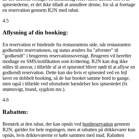
spisestederne, er det ikke tilladt at annullere denne, for så at foretage
en reservation gennem R2N med rabat.
4.5
Aflysning af din booking:
En reservation er bindende fra restaurantens side, når restauranten
godkender reservationen, og status ændres fra "afventer" til
"godkendt" i brugerens reservationsoversigt. Brugeren vil herefter
modtage en SMS/notifikation som kvittering. R2N kan dog ikke
stilles til ansvar, i tilfælde af at et spisested bliver nødt til at aflyse en
godkendt reservation. Dette kan ske hvis et spisested ved en fejl
laver en dobbelt booking, så de har booket samme bord to gange,
men også i tilfælde ved uforudsete hændelser hos spisestedet (fx
strømsvigt, brand, sygdom mv.).
4.6
Rabatten:
Bemærk at den rabat, der kan opnås ved
bordreservation
gennem
R2N, gælder for hele regningen, men at rabatten på drikkevarer kun
opnås, hvis drikkevarerne er købt sammen med mad. Rabatten