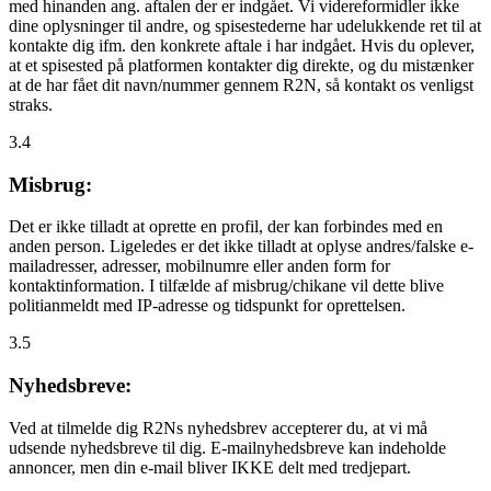
med hinanden ang. aftalen der er indgået. Vi videreformidler ikke
dine oplysninger til andre, og spisestederne har udelukkende ret til at
kontakte dig ifm. den konkrete aftale i har indgået. Hvis du oplever,
at et spisested på platformen kontakter dig direkte, og du mistænker
at de har fået dit navn/nummer gennem R2N, så kontakt os venligst
straks.
3.4
Misbrug:
Det er ikke tilladt at oprette en profil, der kan forbindes med en
anden person. Ligeledes er det ikke tilladt at oplyse andres/falske e-
mailadresser, adresser, mobilnumre eller anden form for
kontaktinformation. I tilfælde af misbrug/chikane vil dette blive
politianmeldt med IP-adresse og tidspunkt for oprettelsen.
3.5
Nyhedsbreve:
Ved at tilmelde dig R2Ns nyhedsbrev accepterer du, at vi må
udsende nyhedsbreve til dig. E-mailnyhedsbreve kan indeholde
annoncer, men din e-mail bliver IKKE delt med tredjepart.