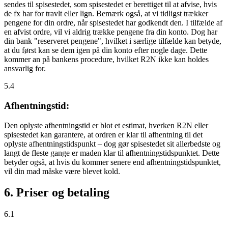
sendes til spisestedet, som spisestedet er berettiget til at afvise, hvis
de fx har for travlt eller lign. Bemærk også, at vi tidligst trækker
pengene for din ordre, når spisestedet har godkendt den. I tilfælde af
en afvist ordre, vil vi aldrig trække pengene fra din konto. Dog har
din bank "reserveret pengene", hvilket i særlige tilfælde kan betyde,
at du først kan se dem igen på din konto efter nogle dage. Dette
kommer an på bankens procedure, hvilket R2N ikke kan holdes
ansvarlig for.
5.4
Afhentningstid:
Den oplyste afhentningstid er blot et estimat, hverken R2N eller
spisestedet kan garantere, at ordren er klar til afhentning til det
oplyste afhentningstidspunkt – dog gør spisestedet sit allerbedste og
langt de fleste gange er maden klar til afhentningstidspunktet. Dette
betyder også, at hvis du kommer senere end afhentningstidspunktet,
vil din mad måske være blevet kold.
6. Priser og betaling
6.1