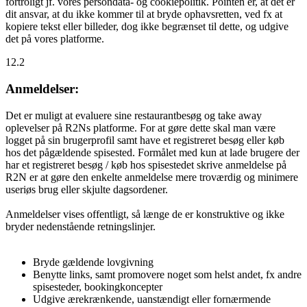
fortroligt jf. vores persondata- og cookiepolitik. Pointen er, at det er
dit ansvar, at du ikke kommer til at bryde ophavsretten, ved fx at
kopiere tekst eller billeder, dog ikke begrænset til dette, og udgive
det på vores platforme.
12.2
Anmeldelser:
Det er muligt at evaluere sine restaurantbesøg og take away
oplevelser på R2Ns platforme. For at gøre dette skal man være
logget på sin brugerprofil samt have et registreret besøg eller køb
hos det pågældende spisested. Formålet med kun at lade brugere der
har et registreret besøg / køb hos spisestedet skrive anmeldelse på
R2N er at gøre den enkelte anmeldelse mere troværdig og minimere
useriøs brug eller skjulte dagsordener.
Anmeldelser vises offentligt, så længe de er konstruktive og ikke
bryder nedenstående retningslinjer.
Bryde gældende lovgivning
Benytte links, samt promovere noget som helst andet, fx andre
spisesteder, bookingkoncepter
Udgive ærekrænkende, uanstændigt eller fornærmende