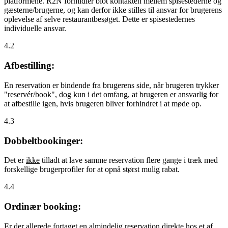
platformene. R2N formidler blot kontakten mellem spisestederne og
gæsterne/brugerne, og kan derfor ikke stilles til ansvar for brugerens
oplevelse af selve restaurantbesøget. Dette er spisestedernes
individuelle ansvar.
4.2
Afbestilling:
En reservation er bindende fra brugerens side, når brugeren trykker
"reservér/book", dog kun i det omfang, at brugeren er ansvarlig for
at afbestille igen, hvis brugeren bliver forhindret i at møde op.
4.3
Dobbeltbookinger:
Det er
ikke
tilladt at lave samme reservation flere gange i træk med
forskellige brugerprofiler for at opnå størst mulig rabat.
4.4
Ordinær booking:
Er der allerede fortaget en almindelig reservation direkte hos et af