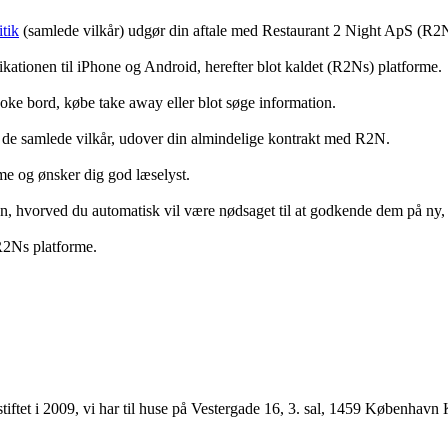
tik
(samlede vilkår) udgør din aftale med Restaurant 2 Night ApS (R2
ationen til iPhone og Android, herefter blot kaldet (R2Ns) platforme.
ooke bord, købe take away eller blot søge information.
 de samlede vilkår, udover din almindelige kontrakt med R2N.
rme og ønsker dig god læselyst.
anden, hvorved du automatisk vil være nødsaget til at godkende dem på ny
 R2Ns platforme.
ftet i 2009, vi har til huse på Vestergade 16, 3. sal, 1459 København 