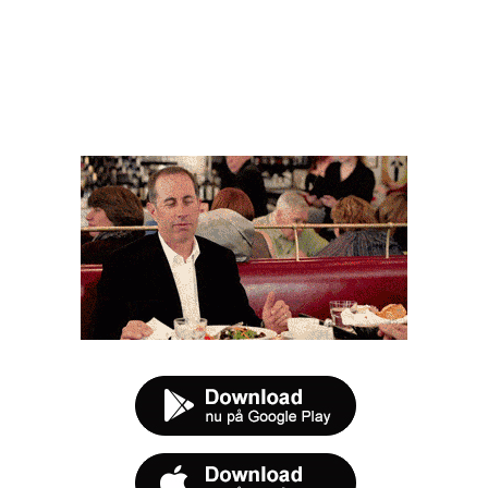
FØR DU SMUTTER
t tilbud næste gang sulten melder sig.