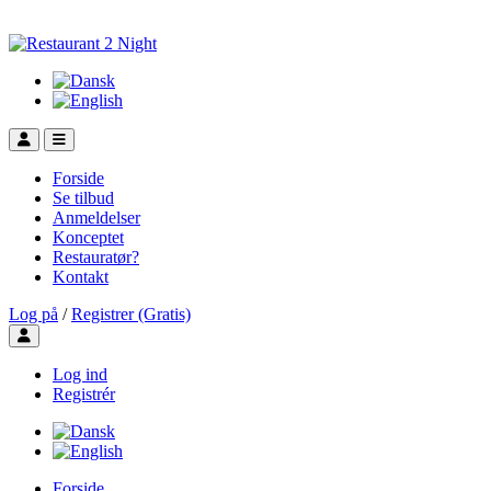
Forside
Se tilbud
Anmeldelser
Konceptet
Restauratør?
Kontakt
Log på
/
Registrer (Gratis)
Toggle user menu
Log ind
Registrér
Forside