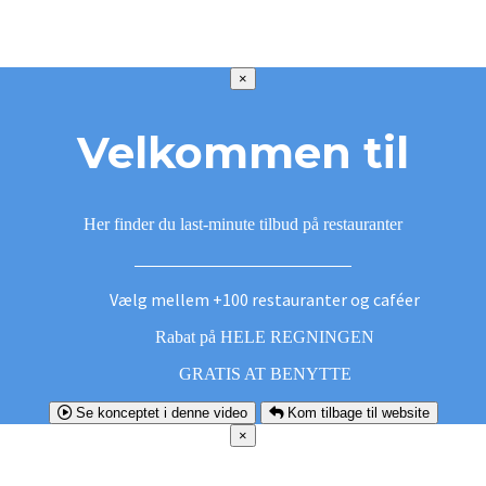
×
Velkommen til
Her finder du last-minute tilbud på restauranter
Vælg mellem +100 restauranter og caféer
Rabat på HELE REGNINGEN
GRATIS AT BENYTTE
Se konceptet i denne video
Kom tilbage til website
×