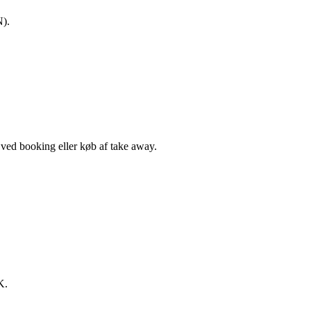
N).
, ved booking eller køb af take away.
K.