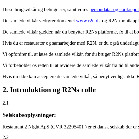
Disse brugsvilkår og betingelser, samt vores
persondata- og cookiepoli
De samlede vilkår vedrører domænet
www.r2n.dk
og R2N mobilapplik
De samlede vilkår gælder, når du benytter R2Ns platforme, fx til at b
Hvis du er restauratør og samarbejder med R2N, er du også underlagt
Vi opfordrer til, at læse de samlede vilkår, før du bruger R2Ns platfo
Vi forbeholder os retten til at revidere de samlede vilkår fra tid til 
Hvis du ikke kan acceptere de samlede vilkår, så benyt venligst ikke
2. Introduktion og R2Ns rolle
2.1
Selskabsoplysninger:
Restaurant 2 Night ApS (CVR 32295401 ) er et dansk selskab der er sti
2.2