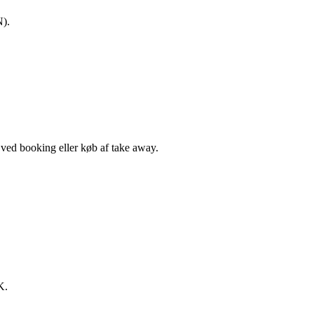
N).
, ved booking eller køb af take away.
K.