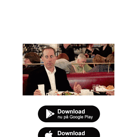
FØR DU SMUTTER
t tilbud næste gang sulten melder sig.