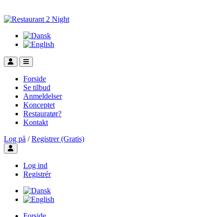
Forside
Se tilbud
Anmeldelser
Konceptet
Restauratør?
Kontakt
Log på
/
Registrer (Gratis)
Toggle user menu
Log ind
Registrér
Forside