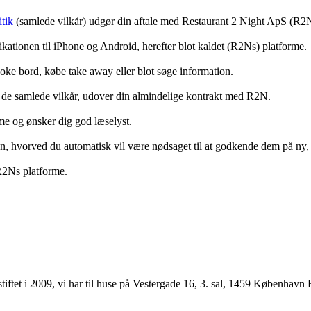
tik
(samlede vilkår) udgør din aftale med Restaurant 2 Night ApS (R2
ationen til iPhone og Android, herefter blot kaldet (R2Ns) platforme.
ooke bord, købe take away eller blot søge information.
 de samlede vilkår, udover din almindelige kontrakt med R2N.
rme og ønsker dig god læselyst.
anden, hvorved du automatisk vil være nødsaget til at godkende dem på ny
 R2Ns platforme.
ftet i 2009, vi har til huse på Vestergade 16, 3. sal, 1459 København 