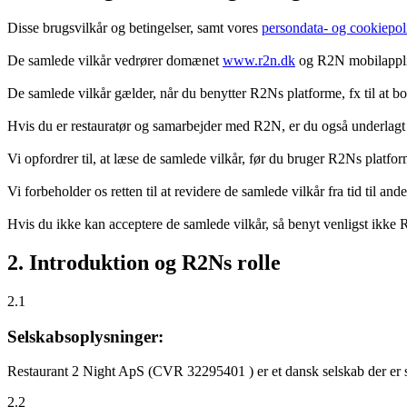
Disse brugsvilkår og betingelser, samt vores
persondata- og cookiepoli
De samlede vilkår vedrører domænet
www.r2n.dk
og R2N mobilapplik
De samlede vilkår gælder, når du benytter R2Ns platforme, fx til at b
Hvis du er restauratør og samarbejder med R2N, er du også underlagt
Vi opfordrer til, at læse de samlede vilkår, før du bruger R2Ns platfo
Vi forbeholder os retten til at revidere de samlede vilkår fra tid til 
Hvis du ikke kan acceptere de samlede vilkår, så benyt venligst ikke
2. Introduktion og R2Ns rolle
2.1
Selskabsoplysninger:
Restaurant 2 Night ApS (CVR 32295401 ) er et dansk selskab der er sti
2.2