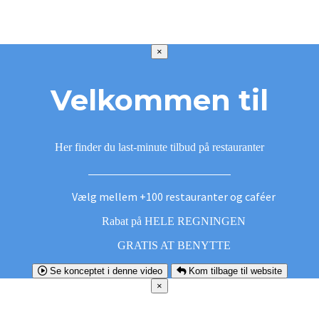
×
Velkommen til
Her finder du last-minute tilbud på restauranter
Vælg mellem +100 restauranter og caféer
Rabat på HELE REGNINGEN
GRATIS AT BENYTTE
Se konceptet i denne video
Kom tilbage til website
×