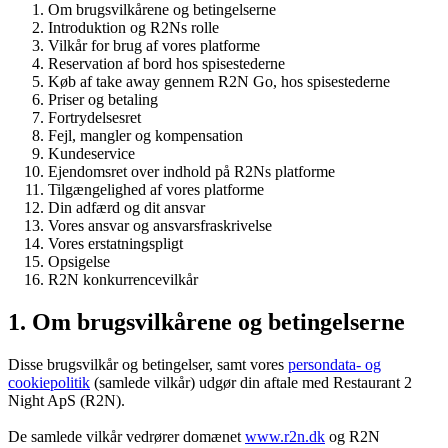
Om brugsvilkårene og betingelserne
Introduktion og R2Ns rolle
Vilkår for brug af vores platforme
Reservation af bord hos spisestederne
Køb af take away gennem R2N Go, hos spisestederne
Priser og betaling
Fortrydelsesret
Fejl, mangler og kompensation
Kundeservice
Ejendomsret over indhold på R2Ns platforme
Tilgængelighed af vores platforme
Din adfærd og dit ansvar
Vores ansvar og ansvarsfraskrivelse
Vores erstatningspligt
Opsigelse
R2N konkurrencevilkår
1. Om brugsvilkårene og betingelserne
Disse brugsvilkår og betingelser, samt vores
persondata- og
cookiepolitik
(samlede vilkår) udgør din aftale med Restaurant 2
Night ApS (R2N).
De samlede vilkår vedrører domænet
www.r2n.dk
og R2N