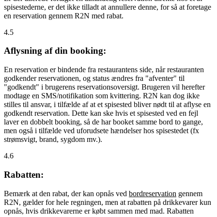
spisestederne, er det ikke tilladt at annullere denne, for så at foretage
en reservation gennem R2N med rabat.
4.5
Aflysning af din booking:
En reservation er bindende fra restaurantens side, når restauranten
godkender reservationen, og status ændres fra "afventer" til
"godkendt" i brugerens reservationsoversigt. Brugeren vil herefter
modtage en SMS/notifikation som kvittering. R2N kan dog ikke
stilles til ansvar, i tilfælde af at et spisested bliver nødt til at aflyse en
godkendt reservation. Dette kan ske hvis et spisested ved en fejl
laver en dobbelt booking, så de har booket samme bord to gange,
men også i tilfælde ved uforudsete hændelser hos spisestedet (fx
strømsvigt, brand, sygdom mv.).
4.6
Rabatten:
Bemærk at den rabat, der kan opnås ved
bordreservation
gennem
R2N, gælder for hele regningen, men at rabatten på drikkevarer kun
opnås, hvis drikkevarerne er købt sammen med mad. Rabatten