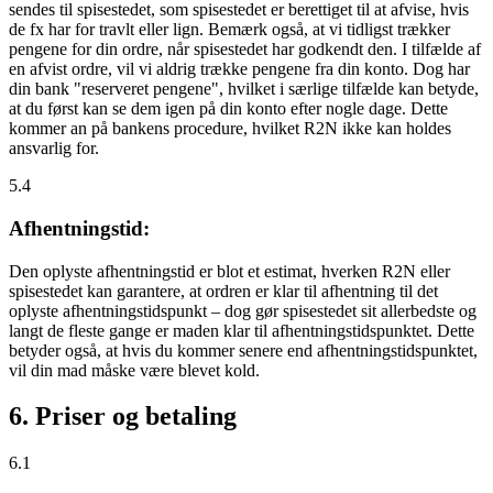
sendes til spisestedet, som spisestedet er berettiget til at afvise, hvis
de fx har for travlt eller lign. Bemærk også, at vi tidligst trækker
pengene for din ordre, når spisestedet har godkendt den. I tilfælde af
en afvist ordre, vil vi aldrig trække pengene fra din konto. Dog har
din bank "reserveret pengene", hvilket i særlige tilfælde kan betyde,
at du først kan se dem igen på din konto efter nogle dage. Dette
kommer an på bankens procedure, hvilket R2N ikke kan holdes
ansvarlig for.
5.4
Afhentningstid:
Den oplyste afhentningstid er blot et estimat, hverken R2N eller
spisestedet kan garantere, at ordren er klar til afhentning til det
oplyste afhentningstidspunkt – dog gør spisestedet sit allerbedste og
langt de fleste gange er maden klar til afhentningstidspunktet. Dette
betyder også, at hvis du kommer senere end afhentningstidspunktet,
vil din mad måske være blevet kold.
6. Priser og betaling
6.1