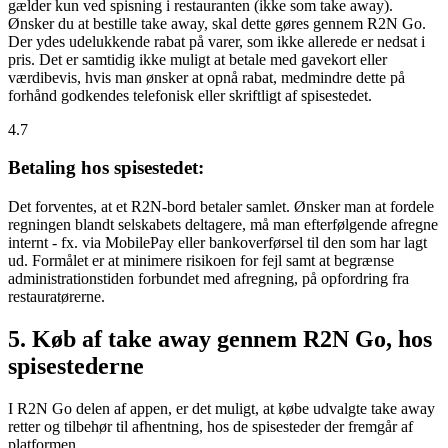
gælder kun ved spisning i restauranten (ikke som take away).
Ønsker du at bestille take away, skal dette gøres gennem R2N Go.
Der ydes udelukkende rabat på varer, som ikke allerede er nedsat i
pris. Det er samtidig ikke muligt at betale med gavekort eller
værdibevis, hvis man ønsker at opnå rabat, medmindre dette på
forhånd godkendes telefonisk eller skriftligt af spisestedet.
4.7
Betaling hos spisestedet:
Det forventes, at et R2N-bord betaler samlet. Ønsker man at fordele
regningen blandt selskabets deltagere, må man efterfølgende afregne
internt - fx. via MobilePay eller bankoverførsel til den som har lagt
ud. Formålet er at minimere risikoen for fejl samt at begrænse
administrationstiden forbundet med afregning, på opfordring fra
restauratørerne.
5. Køb af take away gennem R2N Go, hos
spisestederne
I R2N Go delen af appen, er det muligt, at købe udvalgte take away
retter og tilbehør til afhentning, hos de spisesteder der fremgår af
platformen.