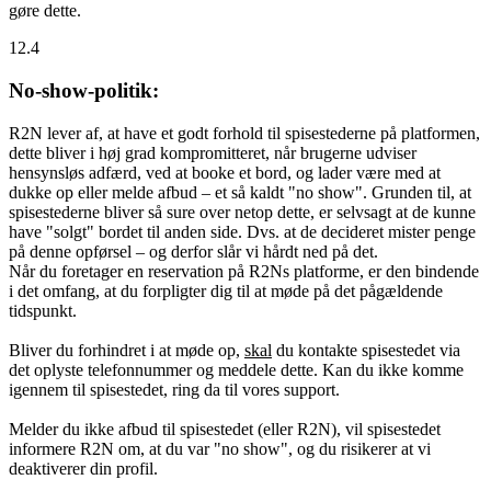
gøre dette.
12.4
No-show-politik:
R2N lever af, at have et godt forhold til spisestederne på platformen,
dette bliver i høj grad kompromitteret, når brugerne udviser
hensynsløs adfærd, ved at booke et bord, og lader være med at
dukke op eller melde afbud – et så kaldt "no show". Grunden til, at
spisestederne bliver så sure over netop dette, er selvsagt at de kunne
have "solgt" bordet til anden side. Dvs. at de decideret mister penge
på denne opførsel – og derfor slår vi hårdt ned på det.
Når du foretager en reservation på R2Ns platforme, er den bindende
i det omfang, at du forpligter dig til at møde på det pågældende
tidspunkt.
Bliver du forhindret i at møde op,
skal
du kontakte spisestedet via
det oplyste telefonnummer og meddele dette. Kan du ikke komme
igennem til spisestedet, ring da til vores support.
Melder du ikke afbud til spisestedet (eller R2N), vil spisestedet
informere R2N om, at du var "no show", og du risikerer at vi
deaktiverer din profil.