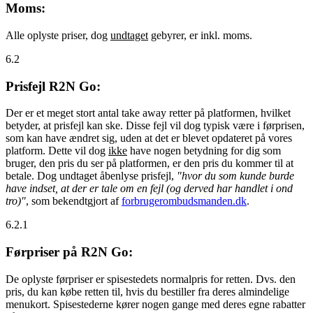
Moms:
Alle oplyste priser, dog
undtaget
gebyrer, er inkl. moms.
6.2
Prisfejl R2N Go:
Der er et meget stort antal take away retter på platformen, hvilket
betyder, at prisfejl kan ske. Disse fejl vil dog typisk være i førprisen,
som kan have ændret sig, uden at det er blevet opdateret på vores
platform. Dette vil dog
ikke
have nogen betydning for dig som
bruger, den pris du ser på platformen, er den pris du kommer til at
betale. Dog undtaget åbenlyse prisfejl,
"hvor du som kunde burde
have indset, at der er tale om en fejl (og derved har handlet i ond
tro)"
, som bekendtgjort af
forbrugerombudsmanden.dk
.
6.2.1
Førpriser på R2N Go:
De oplyste førpriser er spisestedets normalpris for retten. Dvs. den
pris, du kan købe retten til, hvis du bestiller fra deres almindelige
menukort. Spisestederne kører nogen gange med deres egne rabatter