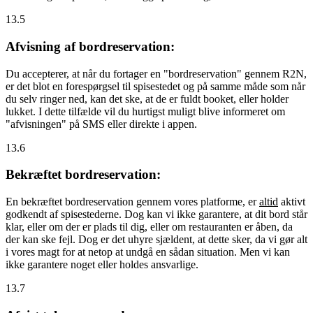
13.5
Afvisning af bordreservation:
Du accepterer, at når du fortager en "bordreservation" gennem R2N,
er det blot en forespørgsel til spisestedet og på samme måde som når
du selv ringer ned, kan det ske, at de er fuldt booket, eller holder
lukket. I dette tilfælde vil du hurtigst muligt blive informeret om
"afvisningen" på SMS eller direkte i appen.
13.6
Bekræftet bordreservation:
En bekræftet bordreservation gennem vores platforme, er
altid
aktivt
godkendt af spisestederne. Dog kan vi ikke garantere, at dit bord står
klar, eller om der er plads til dig, eller om restauranten er åben, da
der kan ske fejl. Dog er det uhyre sjældent, at dette sker, da vi gør alt
i vores magt for at netop at undgå en sådan situation. Men vi kan
ikke garantere noget eller holdes ansvarlige.
13.7