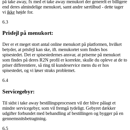
på take away, fx med et take away menukort der generelt er billigere
end deres almindelige menukort, samt andre særtilbud - dette tager
vi
ikke
højde for.
6.3
Prisfejl på menukort:
Der er et meget stort antal online menukort på platformen, hvilket
betyder, at prisfejl kan ske, ift. menukortet som findes hos
spisestedet. Det er spisestedernes ansvar, at priserne på menukort
som findes på deres R2N profil er korrekte, skulle du opleve at de to
priser differentiere, så ring til kundeservice mens du er hos
spisestedet, og vi løser straks problemet.
6.4
Servicegebyr:
Til sidst i take away bestillingsprocessen vil der blive pålagt et
mindre servicegebyr, som vil fremgå tydeligt. Gebyret dækker
udgifter forbundet med behandling af bestillingen og bygger på en
gennemsnitsbetragtning.
6.5