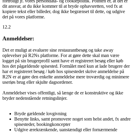
fortroligt jf. vores persondata- og cookiepolitik. Pointen er, at det er
dit ansvar, at du ikke kommer til at bryde ophavsretten, ved fx at
kopiere tekst eller billeder, dog ikke begrænset til dette, og udgive
det på vores platforme.
12.2
Anmeldelser:
Det er muligt at evaluere sine restaurantbesøg og take away
oplevelser på R2Ns platforme. For at gøre dette skal man være
logget på sin brugerprofil samt have et registreret besøg eller køb
hos det pågældende spisested. Formålet med kun at lade brugere der
har et registreret besøg / køb hos spisestedet skrive anmeldelse på
R2N er at gøre den enkelte anmeldelse mere troværdig og minimere
useriøs brug eller skjulte dagsordener.
Anmeldelser vises offentligt, så længe de er konstruktive og ikke
bryder nedenstående retningslinjer.
Bryde gældende lovgivning
Benytte links, samt promovere noget som helst andet, fx andre
spisesteder, bookingkoncepter
Udgive ærekrænkende, uanstændigt eller fornærmende