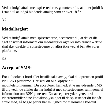
Ved at indgå aftale med spisestederne, garanterer du, at du er juridisk
i stand til at indgå bindende aftaler, samt er over 18 år.
3.2
Madallergier:
Ved at indgå aftale med spisestederne, accepterer du, at det er dit
eget ansvar at informere om madallergier og/eller intolerance – dette
skal ske, direkte til spisestederne og altså ikke ved at benytte vores
platforme.
3.3
Accept af SMS:
For at booke et bord eller bestille take away, skal du oprette en profil
via R2Ns platforme. Her skal du bl.a. oplyse dit
mobiltelefonnummer. Du accepterer hermed, at vi må udsende SMS
til dig vedr. de aftaler du har indgået med spisestederne, samt generel
information om R2N tjenesten. Du accepterer yderligere, at vi
videreformidler dine kontaktoplysninger til de spisesteder du indgår
aftale med, så begge parter har mulighed for at komme i kontakt