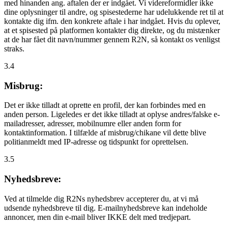
med hinanden ang. aftalen der er indgået. Vi videreformidler ikke
dine oplysninger til andre, og spisestederne har udelukkende ret til at
kontakte dig ifm. den konkrete aftale i har indgået. Hvis du oplever,
at et spisested på platformen kontakter dig direkte, og du mistænker
at de har fået dit navn/nummer gennem R2N, så kontakt os venligst
straks.
3.4
Misbrug:
Det er ikke tilladt at oprette en profil, der kan forbindes med en
anden person. Ligeledes er det ikke tilladt at oplyse andres/falske e-
mailadresser, adresser, mobilnumre eller anden form for
kontaktinformation. I tilfælde af misbrug/chikane vil dette blive
politianmeldt med IP-adresse og tidspunkt for oprettelsen.
3.5
Nyhedsbreve:
Ved at tilmelde dig R2Ns nyhedsbrev accepterer du, at vi må
udsende nyhedsbreve til dig. E-mailnyhedsbreve kan indeholde
annoncer, men din e-mail bliver IKKE delt med tredjepart.