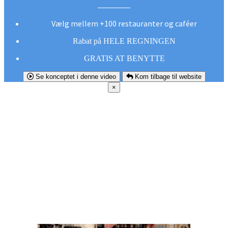
Vælg mellem +100 restauranter og caféer
Rabat på HELE REGNINGEN
GRATIS AT BENYTTE
Se konceptet i denne video
Kom tilbage til website
×
FØR DU
SMUTTER!
Hent vores gratis app og undgå at gå glip af et
godt tilbud næste gang sulten melder sig.