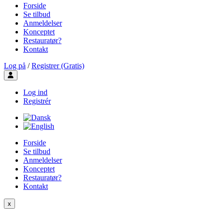
Forside
Se tilbud
Anmeldelser
Konceptet
Restauratør?
Kontakt
Log på
/
Registrer (Gratis)
Toggle user menu
Log ind
Registrér
Forside
Se tilbud
Anmeldelser
Konceptet
Restauratør?
Kontakt
x