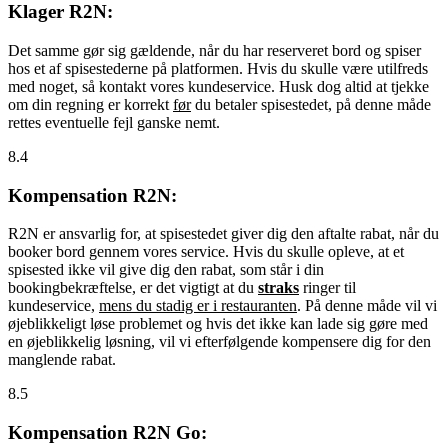
Klager R2N:
Det samme gør sig gældende, når du har reserveret bord og spiser
hos et af spisestederne på platformen. Hvis du skulle være utilfreds
med noget, så kontakt vores kundeservice. Husk dog altid at tjekke
om din regning er korrekt
før
du betaler spisestedet, på denne måde
rettes eventuelle fejl ganske nemt.
8.4
Kompensation R2N:
R2N er ansvarlig for, at spisestedet giver dig den aftalte rabat, når du
booker bord gennem vores service. Hvis du skulle opleve, at et
spisested ikke vil give dig den rabat, som står i din
bookingbekræftelse, er det vigtigt at du
straks
ringer til
kundeservice,
mens du stadig er i restauranten
. På denne måde vil vi
øjeblikkeligt løse problemet og hvis det ikke kan lade sig gøre med
en øjeblikkelig løsning, vil vi efterfølgende kompensere dig for den
manglende rabat.
8.5
Kompensation R2N Go: