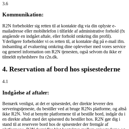
3.6
Kommunikation:
R2N forbeholder sig retten til at kontakte dig via din oplyste e-
mailadresse eller mobiltelefon i tilfælde af administrative forhold (fx
angående en indgået aftale, eller forhold omkring din profil).
Yderligere forbeholder vi os retten til, at kontakte dig på e-mail ifm.
indsamling af evaluering omkring dine oplevelser med vores service
og generel information om R2N tjenesten, også selvom du ikke er
tilmeldt nyhedsbrev fra r2n.dk.
4. Reservation af bord hos spisestederne
4.1
Indgåelse af aftaler:
Bemærk venligst, at det er spisestedet, der direkte leverer den
serveringstjeneste, du bestiller ved at bruge R2Ns platforme, og altså
ikke R2N. Ved at benytte platformene til at bestille bord, indgår du i
en direkte aftale med det spisested du bestiller hos. R2N gør dig i
stand til at reservere bord hos de spisesteder der fremgår af