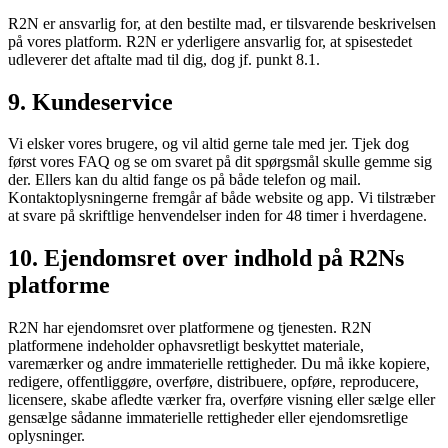
R2N er ansvarlig for, at den bestilte mad, er tilsvarende beskrivelsen
på vores platform. R2N er yderligere ansvarlig for, at spisestedet
udleverer det aftalte mad til dig, dog jf. punkt 8.1.
9. Kundeservice
Vi elsker vores brugere, og vil altid gerne tale med jer. Tjek dog
først vores FAQ og se om svaret på dit spørgsmål skulle gemme sig
der. Ellers kan du altid fange os på både telefon og mail.
Kontaktoplysningerne fremgår af både website og app. Vi tilstræber
at svare på skriftlige henvendelser inden for 48 timer i hverdagene.
10. Ejendomsret over indhold på R2Ns
platforme
R2N har ejendomsret over platformene og tjenesten. R2N
platformene indeholder ophavsretligt beskyttet materiale,
varemærker og andre immaterielle rettigheder. Du må ikke kopiere,
redigere, offentliggøre, overføre, distribuere, opføre, reproducere,
licensere, skabe afledte værker fra, overføre visning eller sælge eller
gensælge sådanne immaterielle rettigheder eller ejendomsretlige
oplysninger.