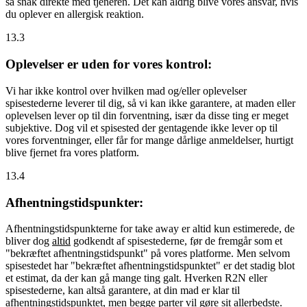
så snak direkte med tjeneren. Det kan aldrig blive vores ansvar, hvis
du oplever en allergisk reaktion.
13.3
Oplevelser er uden for vores kontrol:
Vi har ikke kontrol over hvilken mad og/eller oplevelser
spisestederne leverer til dig, så vi kan ikke garantere, at maden eller
oplevelsen lever op til din forventning, især da disse ting er meget
subjektive. Dog vil et spisested der gentagende ikke lever op til
vores forventninger, eller får for mange dårlige anmeldelser, hurtigt
blive fjernet fra vores platform.
13.4
Afhentningstidspunkter:
Afhentningstidspunkterne for take away er altid kun estimerede, de
bliver dog
altid
godkendt af spisestederne, før de fremgår som et
"bekræftet afhentningstidspunkt" på vores platforme. Men selvom
spisestedet har "bekræftet afhentningstidspunktet" er det stadig blot
et estimat, da der kan gå mange ting galt. Hverken R2N eller
spisestederne, kan altså garantere, at din mad er klar til
afhentningstidspunktet, men begge parter vil gøre sit allerbedste.