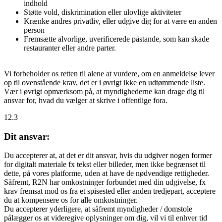
indhold
Støtte vold, diskrimination eller ulovlige aktiviteter
Krænke andres privatliv, eller udgive dig for at være en anden
person
Fremsætte alvorlige, uverificerede påstande, som kan skade
restauranter eller andre parter.
Vi forbeholder os retten til alene at vurdere, om en anmeldelse lever
op til ovenstående krav, det er i øvrigt
ikke
en udtømmende liste.
Vær i øvrigt opmærksom på, at myndighederne kan drage dig til
ansvar for, hvad du vælger at skrive i offentlige fora.
12.3
Dit ansvar:
Du accepterer at, at det er dit ansvar, hvis du udgiver nogen former
for digitalt materiale fx tekst eller billeder, men ikke begrænset til
dette, på vores platforme, uden at have de nødvendige rettigheder.
Såfremt, R2N har omkostninger forbundet med din udgivelse, fx
krav fremsat mod os fra et spisested eller anden tredjepart, acceptere
du at kompensere os for alle omkostninger.
Du accepterer yderligere, at såfremt myndigheder / domstole
pålægger os at videregive oplysninger om dig, vil vi til enhver tid