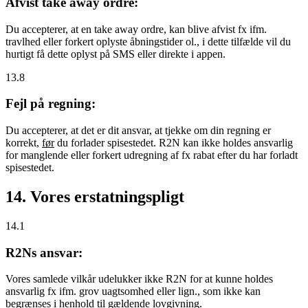
Afvist take away ordre:
Du accepterer, at en take away ordre, kan blive afvist fx ifm.
travlhed eller forkert oplyste åbningstider ol., i dette tilfælde vil du
hurtigt få dette oplyst på SMS eller direkte i appen.
13.8
Fejl på regning:
Du accepterer, at det er dit ansvar, at tjekke om din regning er
korrekt,
før
du forlader spisestedet. R2N kan ikke holdes ansvarlig
for manglende eller forkert udregning af fx rabat efter du har forladt
spisestedet.
14. Vores erstatningspligt
14.1
R2Ns ansvar:
Vores samlede vilkår udelukker ikke R2N for at kunne holdes
ansvarlig fx ifm. grov uagtsomhed eller lign., som ikke kan
begrænses i henhold til gældende lovgivning.