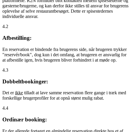
platformene. R2N formidler blot kontakten mellem spisestederne og
gæsterne/brugerne, og kan derfor ikke stilles til ansvar for brugerens
oplevelse af selve restaurantbesøget. Dette er spisestedernes
individuelle ansvar.
4.2
Afbestilling:
En reservation er bindende fra brugerens side, når brugeren trykker
"reservér/book", dog kun i det omfang, at brugeren er ansvarlig for
at afbestille igen, hvis brugeren bliver forhindret i at møde op.
4.3
Dobbeltbookinger:
Det er
ikke
tilladt at lave samme reservation flere gange i træk med
forskellige brugerprofiler for at opnå størst mulig rabat.
4.4
Ordinær booking:
Er der allerede fortaget en almindelig reservation direkte hos et af