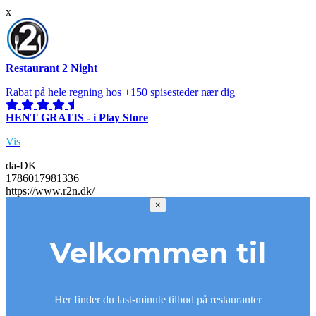
x
Restaurant 2 Night
Rabat på hele regning hos +150 spisesteder nær dig
HENT GRATIS - i Play Store
Vis
da-DK
1786017981336
https://www.r2n.dk/
×
Velkommen til
Her finder du last-minute tilbud på restauranter