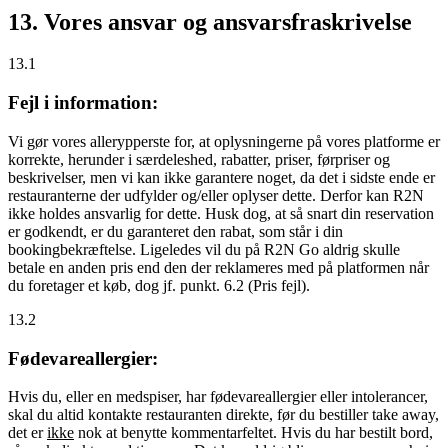
13. Vores ansvar og ansvarsfraskrivelse
13.1
Fejl i information:
Vi gør vores allerypperste for, at oplysningerne på vores platforme er
korrekte, herunder i særdeleshed, rabatter, priser, førpriser og
beskrivelser, men vi kan ikke garantere noget, da det i sidste ende er
restauranterne der udfylder og/eller oplyser dette. Derfor kan R2N
ikke holdes ansvarlig for dette. Husk dog, at så snart din reservation
er godkendt, er du garanteret den rabat, som står i din
bookingbekræftelse. Ligeledes vil du på R2N Go aldrig skulle
betale en anden pris end den der reklameres med på platformen når
du foretager et køb, dog jf. punkt. 6.2 (Pris fejl).
13.2
Fødevareallergier:
Hvis du, eller en medspiser, har fødevareallergier eller intolerancer,
skal du altid kontakte restauranten direkte, før du bestiller take away,
det er
ikke
nok at benytte kommentarfeltet. Hvis du har bestilt bord,