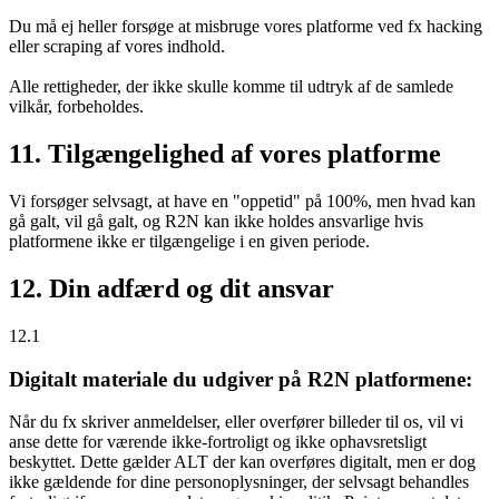
Du må ej heller forsøge at misbruge vores platforme ved fx hacking
eller scraping af vores indhold.
Alle rettigheder, der ikke skulle komme til udtryk af de samlede
vilkår, forbeholdes.
11. Tilgængelighed af vores platforme
Vi forsøger selvsagt, at have en "oppetid" på 100%, men hvad kan
gå galt, vil gå galt, og R2N kan ikke holdes ansvarlige hvis
platformene ikke er tilgængelige i en given periode.
12. Din adfærd og dit ansvar
12.1
Digitalt materiale du udgiver på R2N platformene:
Når du fx skriver anmeldelser, eller overfører billeder til os, vil vi
anse dette for værende ikke-fortroligt og ikke ophavsretsligt
beskyttet. Dette gælder ALT der kan overføres digitalt, men er dog
ikke gældende for dine personoplysninger, der selvsagt behandles