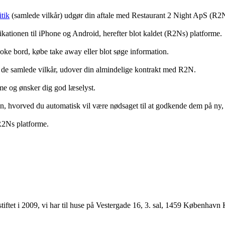
tik
(samlede vilkår) udgør din aftale med Restaurant 2 Night ApS (R2
ationen til iPhone og Android, herefter blot kaldet (R2Ns) platforme.
ooke bord, købe take away eller blot søge information.
 de samlede vilkår, udover din almindelige kontrakt med R2N.
rme og ønsker dig god læselyst.
anden, hvorved du automatisk vil være nødsaget til at godkende dem på ny
 R2Ns platforme.
ftet i 2009, vi har til huse på Vestergade 16, 3. sal, 1459 København 