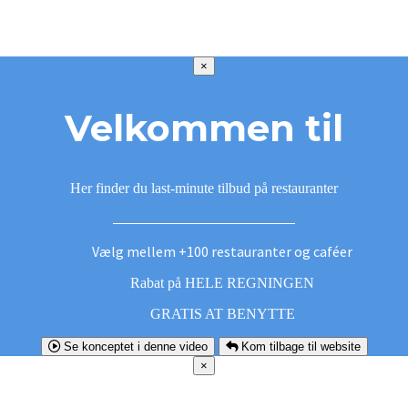
×
Velkommen til
Her finder du last-minute tilbud på restauranter
Vælg mellem +100 restauranter og caféer
Rabat på HELE REGNINGEN
GRATIS AT BENYTTE
Se konceptet i denne video
Kom tilbage til website
×