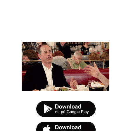
FØR DU SMUTTER
t tilbud næste gang sulten melder sig.