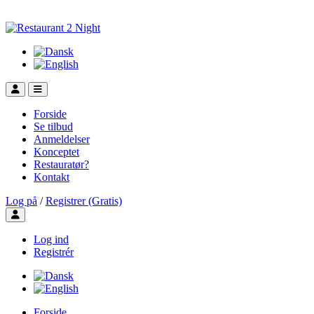
Forside
Se tilbud
Anmeldelser
Konceptet
Restauratør?
Kontakt
Log på
/
Registrer (Gratis)
Toggle user menu
Log ind
Registrér
Forside