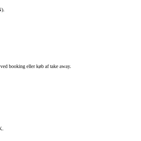
N).
, ved booking eller køb af take away.
K.