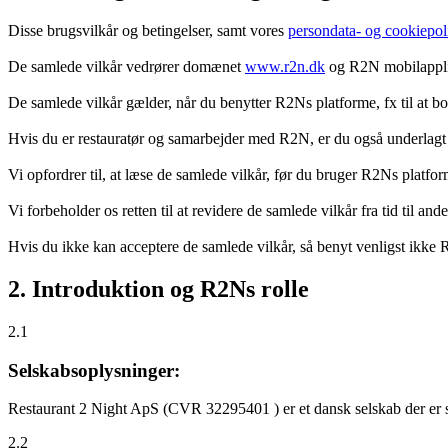
Disse brugsvilkår og betingelser, samt vores
persondata- og cookiepoli
De samlede vilkår vedrører domænet
www.r2n.dk
og R2N mobilapplik
De samlede vilkår gælder, når du benytter R2Ns platforme, fx til at b
Hvis du er restauratør og samarbejder med R2N, er du også underlagt
Vi opfordrer til, at læse de samlede vilkår, før du bruger R2Ns platfo
Vi forbeholder os retten til at revidere de samlede vilkår fra tid til 
Hvis du ikke kan acceptere de samlede vilkår, så benyt venligst ikke
2. Introduktion og R2Ns rolle
2.1
Selskabsoplysninger:
Restaurant 2 Night ApS (CVR 32295401 ) er et dansk selskab der er sti
2.2