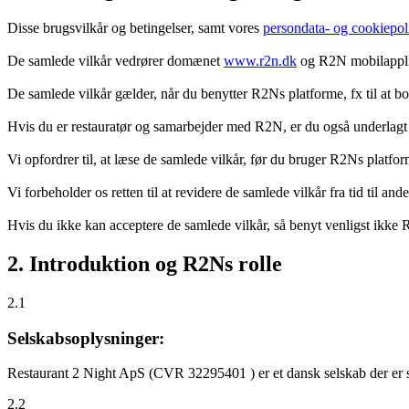
Disse brugsvilkår og betingelser, samt vores
persondata- og cookiepoli
De samlede vilkår vedrører domænet
www.r2n.dk
og R2N mobilapplik
De samlede vilkår gælder, når du benytter R2Ns platforme, fx til at b
Hvis du er restauratør og samarbejder med R2N, er du også underlagt
Vi opfordrer til, at læse de samlede vilkår, før du bruger R2Ns platfo
Vi forbeholder os retten til at revidere de samlede vilkår fra tid til 
Hvis du ikke kan acceptere de samlede vilkår, så benyt venligst ikke
2. Introduktion og R2Ns rolle
2.1
Selskabsoplysninger:
Restaurant 2 Night ApS (CVR 32295401 ) er et dansk selskab der er sti
2.2