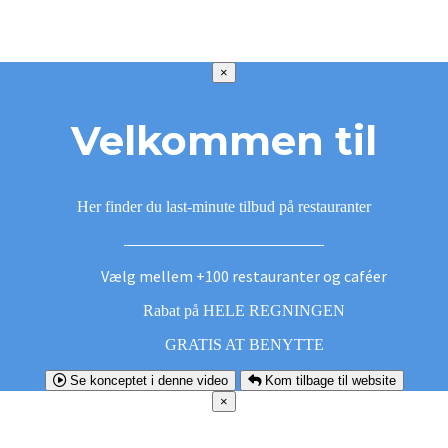
×
Velkommen til
Her finder du last-minute tilbud på restauranter
Vælg mellem +100 restauranter og caféer
Rabat på HELE REGNINGEN
GRATIS AT BENYTTE
Se konceptet i denne video
Kom tilbage til website
×