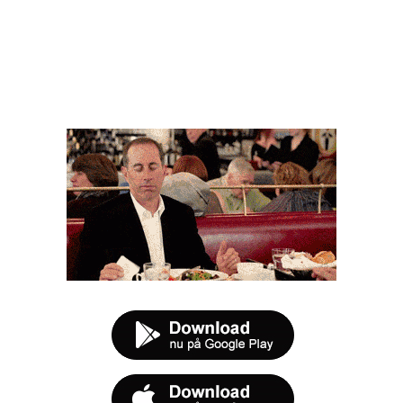
FØR DU SMUTTER
t tilbud næste gang sulten melder sig.