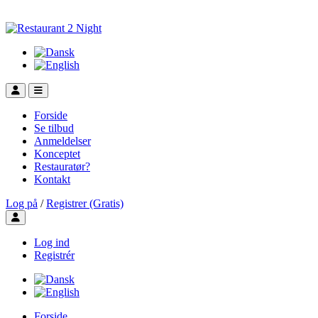
Forside
Se tilbud
Anmeldelser
Konceptet
Restauratør?
Kontakt
Log på
/
Registrer (Gratis)
Toggle user menu
Log ind
Registrér
Forside