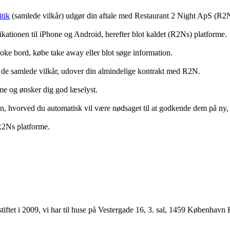
tik
(samlede vilkår) udgør din aftale med Restaurant 2 Night ApS (R2
ationen til iPhone og Android, herefter blot kaldet (R2Ns) platforme.
ooke bord, købe take away eller blot søge information.
 de samlede vilkår, udover din almindelige kontrakt med R2N.
rme og ønsker dig god læselyst.
anden, hvorved du automatisk vil være nødsaget til at godkende dem på ny
 R2Ns platforme.
ftet i 2009, vi har til huse på Vestergade 16, 3. sal, 1459 København 