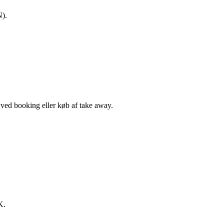
N).
, ved booking eller køb af take away.
K.