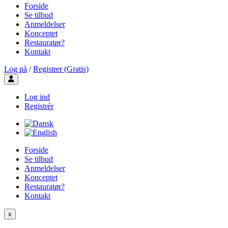
Forside
Se tilbud
Anmeldelser
Konceptet
Restauratør?
Kontakt
Log på
/
Registrer (Gratis)
Toggle user menu
Log ind
Registrér
Forside
Se tilbud
Anmeldelser
Konceptet
Restauratør?
Kontakt
x