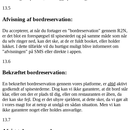
13.5
Afvisning af bordreservation:
Du accepterer, at når du fortager en "bordreservation" gennem R2N,
er det blot en forespørgsel til spisestedet og på samme måde som når
du selv ringer ned, kan det ske, at de er fuldt booket, eller holder
lukket. I dette tilfælde vil du hurtigst muligt blive informeret om
"afvisningen" på SMS eller direkte i appen.
13.6
Bekræftet bordreservation:
En bekræftet bordreservation gennem vores platforme, er
altid
aktivt
godkendt af spisestederne. Dog kan vi ikke garantere, at dit bord står
klar, eller om der er plads til dig, eller om restauranten er åben, da
der kan ske fejl. Dog er det uhyre sjældent, at dette sker, da vi gør alt
i vores magt for at netop at undgå en sådan situation. Men vi kan
ikke garantere noget eller holdes ansvarlige.
13.7