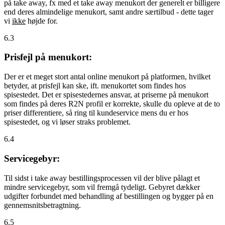
på take away, fx med et take away menukort der generelt er billigere
end deres almindelige menukort, samt andre særtilbud - dette tager
vi
ikke
højde for.
6.3
Prisfejl på menukort:
Der er et meget stort antal online menukort på platformen, hvilket
betyder, at prisfejl kan ske, ift. menukortet som findes hos
spisestedet. Det er spisestedernes ansvar, at priserne på menukort
som findes på deres R2N profil er korrekte, skulle du opleve at de to
priser differentiere, så ring til kundeservice mens du er hos
spisestedet, og vi løser straks problemet.
6.4
Servicegebyr:
Til sidst i take away bestillingsprocessen vil der blive pålagt et
mindre servicegebyr, som vil fremgå tydeligt. Gebyret dækker
udgifter forbundet med behandling af bestillingen og bygger på en
gennemsnitsbetragtning.
6.5