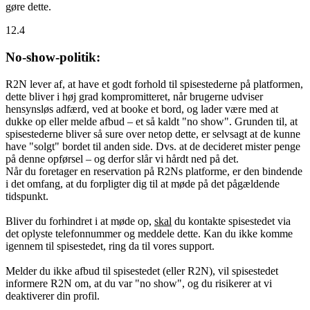
gøre dette.
12.4
No-show-politik:
R2N lever af, at have et godt forhold til spisestederne på platformen,
dette bliver i høj grad kompromitteret, når brugerne udviser
hensynsløs adfærd, ved at booke et bord, og lader være med at
dukke op eller melde afbud – et så kaldt "no show". Grunden til, at
spisestederne bliver så sure over netop dette, er selvsagt at de kunne
have "solgt" bordet til anden side. Dvs. at de decideret mister penge
på denne opførsel – og derfor slår vi hårdt ned på det.
Når du foretager en reservation på R2Ns platforme, er den bindende
i det omfang, at du forpligter dig til at møde på det pågældende
tidspunkt.
Bliver du forhindret i at møde op,
skal
du kontakte spisestedet via
det oplyste telefonnummer og meddele dette. Kan du ikke komme
igennem til spisestedet, ring da til vores support.
Melder du ikke afbud til spisestedet (eller R2N), vil spisestedet
informere R2N om, at du var "no show", og du risikerer at vi
deaktiverer din profil.