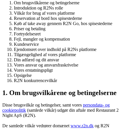
Om brugsvilkårene og betingelserne
Introduktion og R2Ns rolle
Vilkår for brug af vores platforme
Reservation af bord hos spisestederne
Køb af take away gennem R2N Go, hos spisestederne
Priser og betaling
Fortrydelsesret
Fejl, mangler og kompensation
Kundeservice
Ejendomsret over indhold på R2Ns platforme
Tilgængelighed af vores platforme
Din adfærd og dit ansvar
Vores ansvar og ansvarsfraskrivelse
Vores erstatningspligt
Opsigelse
R2N konkurrencevilkår
1. Om brugsvilkårene og betingelserne
Disse brugsvilkår og betingelser, samt vores
persondata- og
cookiepolitik
(samlede vilkår) udgør din aftale med Restaurant 2
Night ApS (R2N).
De samlede vilkår vedrører domænet
www.r2n.dk
og R2N