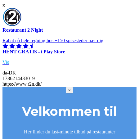
x
Restaurant 2 Night
Rabat på hele regning hos +150 spisesteder nær dig
HENT GRATIS - i Play Store
Vis
da-DK
1786214433019
https://www.r2n.dk/
×
Velkommen til
Her finder du last-minute tilbud på restauranter