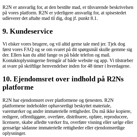
R2N er ansvarlig for, at den bestilte mad, er tilsvarende beskrivelsen
på vores platform. R2N er yderligere ansvarlig for, at spisestedet
udleverer det aftalte mad til dig, dog jf. punkt 8.1.
9. Kundeservice
Vi elsker vores brugere, og vil altid gerne tale med jer. Tjek dog
først vores FAQ og se om svaret på dit spørgsmål skulle gemme sig
der. Ellers kan du altid fange os på både telefon og mail.
Kontaktoplysningerne fremgår af både website og app. Vi tilstræber
at svare på skriftlige henvendelser inden for 48 timer i hverdagene.
10. Ejendomsret over indhold på R2Ns
platforme
R2N har ejendomsret over platformene og tjenesten. R2N
platformene indeholder ophavsretligt beskyttet materiale,
varemærker og andre immaterielle rettigheder. Du må ikke kopiere,
redigere, offentliggøre, overføre, distribuere, opføre, reproducere,
licensere, skabe afledte værker fra, overføre visning eller sælge eller
gensælge sådanne immaterielle rettigheder eller ejendomsretlige
oplysninger.