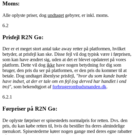
Moms:
Alle oplyste priser, dog
undtaget
gebyrer, er inkl. moms.
6.2
Prisfejl R2N Go:
Der er et meget stort antal take away retter på platformen, hvilket
betyder, at prisfejl kan ske. Disse fejl vil dog typisk være i førprisen,
som kan have ændret sig, uden at det er blevet opdateret på vores
platform. Dette vil dog
ikke
have nogen betydning for dig som
bruger, den pris du ser på platformen, er den pris du kommer til at
betale. Dog undtaget åbenlyse prisfejl,
"hvor du som kunde burde
have indset, at der er tale om en fejl (og derved har handlet i ond
tro)"
, som bekendtgjort af
forbrugerombudsmanden.dk
.
6.2.1
Førpriser på R2N Go:
De oplyste førpriser er spisestedets normalpris for retten. Dvs. den
pris, du kan købe retten til, hvis du bestiller fra deres almindelige
menukort. Spisestederne kører nogen gange med deres egne rabatter