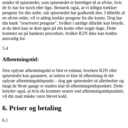
sendes til spisestedet, som spisestedet er berettiget til at afvise, hvis
de fx har for travlt eller lign. Bemærk også, at vi tidligst trækker
pengene for din ordre, når spisestedet har godkendt den. I tilfælde af
en afvist ordre, vil vi aldrig trække pengene fra din konto. Dog har
din bank "reserveret pengene", hvilket i særlige tilfælde kan betyde,
at du først kan se dem igen på din konto efter nogle dage. Dette
kommer an på bankens procedure, hvilket R2N ikke kan holdes
ansvarlig for.
5.4
Afhentningstid:
Den oplyste afhentningstid er blot et estimat, hverken R2N eller
spisestedet kan garantere, at ordren er klar til afhentning til det
oplyste afhentningstidspunkt – dog gør spisestedet sit allerbedste og
langt de fleste gange er maden klar til afhentningstidspunktet. Dette
betyder også, at hvis du kommer senere end afhentningstidspunktet,
vil din mad måske være blevet kold.
6. Priser og betaling
6.1