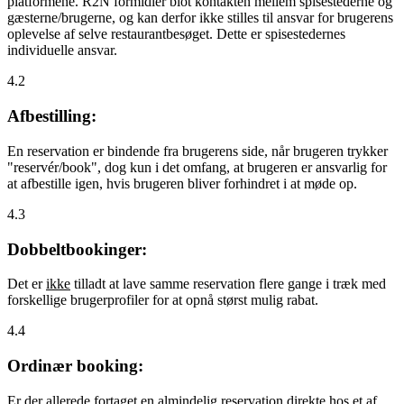
platformene. R2N formidler blot kontakten mellem spisestederne og
gæsterne/brugerne, og kan derfor ikke stilles til ansvar for brugerens
oplevelse af selve restaurantbesøget. Dette er spisestedernes
individuelle ansvar.
4.2
Afbestilling:
En reservation er bindende fra brugerens side, når brugeren trykker
"reservér/book", dog kun i det omfang, at brugeren er ansvarlig for
at afbestille igen, hvis brugeren bliver forhindret i at møde op.
4.3
Dobbeltbookinger:
Det er
ikke
tilladt at lave samme reservation flere gange i træk med
forskellige brugerprofiler for at opnå størst mulig rabat.
4.4
Ordinær booking:
Er der allerede fortaget en almindelig reservation direkte hos et af