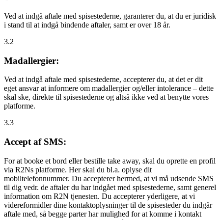
Ved at indgå aftale med spisestederne, garanterer du, at du er juridisk
i stand til at indgå bindende aftaler, samt er over 18 år.
3.2
Madallergier:
Ved at indgå aftale med spisestederne, accepterer du, at det er dit
eget ansvar at informere om madallergier og/eller intolerance – dette
skal ske, direkte til spisestederne og altså ikke ved at benytte vores
platforme.
3.3
Accept af SMS:
For at booke et bord eller bestille take away, skal du oprette en profil
via R2Ns platforme. Her skal du bl.a. oplyse dit
mobiltelefonnummer. Du accepterer hermed, at vi må udsende SMS
til dig vedr. de aftaler du har indgået med spisestederne, samt generel
information om R2N tjenesten. Du accepterer yderligere, at vi
videreformidler dine kontaktoplysninger til de spisesteder du indgår
aftale med, så begge parter har mulighed for at komme i kontakt