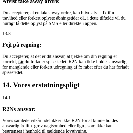
Afvist take away ordre:
Du accepterer, at en take away ordre, kan blive afvist fx ifm.
travlhed eller forkert oplyste åbningstider ol., i dette tilfælde vil du
hurtigt få dette oplyst på SMS eller direkte i appen.
13.8
Fejl på regning:
Du accepterer, at det er dit ansvar, at tjekke om din regning er
korrekt,
før
du forlader spisestedet. R2N kan ikke holdes ansvarlig
for manglende eller forkert udregning af fx rabat efter du har forladt
spisestedet.
14. Vores erstatningspligt
14.1
R2Ns ansvar:
Vores samlede vilkår udelukker ikke R2N for at kunne holdes
ansvarlig fx ifm. grov uagtsomhed eller lign., som ikke kan
begrænses i henhold til gældende lovgivning.