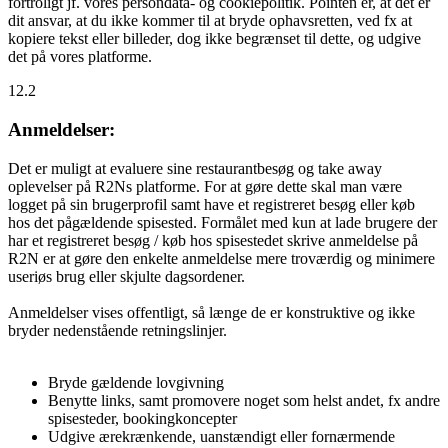
fortroligt jf. vores persondata- og cookiepolitik. Pointen er, at det er
dit ansvar, at du ikke kommer til at bryde ophavsretten, ved fx at
kopiere tekst eller billeder, dog ikke begrænset til dette, og udgive
det på vores platforme.
12.2
Anmeldelser:
Det er muligt at evaluere sine restaurantbesøg og take away
oplevelser på R2Ns platforme. For at gøre dette skal man være
logget på sin brugerprofil samt have et registreret besøg eller køb
hos det pågældende spisested. Formålet med kun at lade brugere der
har et registreret besøg / køb hos spisestedet skrive anmeldelse på
R2N er at gøre den enkelte anmeldelse mere troværdig og minimere
useriøs brug eller skjulte dagsordener.
Anmeldelser vises offentligt, så længe de er konstruktive og ikke
bryder nedenstående retningslinjer.
Bryde gældende lovgivning
Benytte links, samt promovere noget som helst andet, fx andre
spisesteder, bookingkoncepter
Udgive ærekrænkende, uanstændigt eller fornærmende