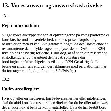
13. Vores ansvar og ansvarsfraskrivelse
13.1
Fejl i information:
Vi gør vores allerypperste for, at oplysningerne på vores platforme er
korrekte, herunder i særdeleshed, rabatter, priser, førpriser og
beskrivelser, men vi kan ikke garantere noget, da det i sidste ende er
restauranterne der udfylder og/eller oplyser dette. Derfor kan R2N
ikke holdes ansvarlig for dette. Husk dog, at så snart din reservation
er godkendt, er du garanteret den rabat, som står i din
bookingbekræftelse. Ligeledes vil du på R2N Go aldrig skulle
betale en anden pris end den der reklameres med på platformen når
du foretager et køb, dog jf. punkt. 6.2 (Pris fejl).
13.2
Fødevareallergier:
Hvis du, eller en medspiser, har fødevareallergier eller intolerancer,
skal du altid kontakte restauranten direkte, før du bestiller take away,
det er
ikke
nok at benytte kommentarfeltet. Hvis du har bestilt bord,