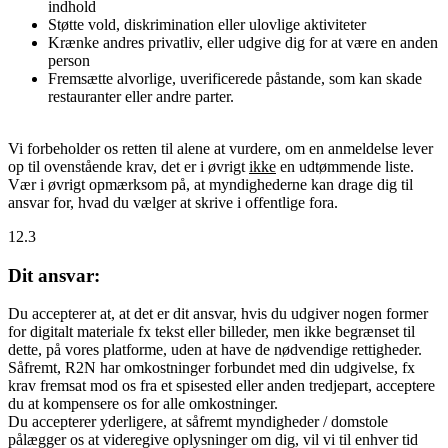
indhold
Støtte vold, diskrimination eller ulovlige aktiviteter
Krænke andres privatliv, eller udgive dig for at være en anden
person
Fremsætte alvorlige, uverificerede påstande, som kan skade
restauranter eller andre parter.
Vi forbeholder os retten til alene at vurdere, om en anmeldelse lever
op til ovenstående krav, det er i øvrigt
ikke
en udtømmende liste.
Vær i øvrigt opmærksom på, at myndighederne kan drage dig til
ansvar for, hvad du vælger at skrive i offentlige fora.
12.3
Dit ansvar:
Du accepterer at, at det er dit ansvar, hvis du udgiver nogen former
for digitalt materiale fx tekst eller billeder, men ikke begrænset til
dette, på vores platforme, uden at have de nødvendige rettigheder.
Såfremt, R2N har omkostninger forbundet med din udgivelse, fx
krav fremsat mod os fra et spisested eller anden tredjepart, acceptere
du at kompensere os for alle omkostninger.
Du accepterer yderligere, at såfremt myndigheder / domstole
pålægger os at videregive oplysninger om dig, vil vi til enhver tid