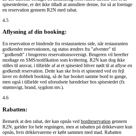
spisestederne, er det ikke tilladt at annullere denne, for så at foretage
en reservation gennem R2N med rabat.
4.5
Aflysning af din booking:
En reservation er bindende fra restaurantens side, når restauranten
godkender reservationen, og status ændres fra "afventer" til
"godkendt" i brugerens reservationsoversigt. Brugeren vil herefter
modtage en SMS/notifikation som kvittering. R2N kan dog ikke
stilles til ansvar, i tilfælde af at et spisested bliver nødt til at aflyse en
godkendt reservation. Dette kan ske hvis et spisested ved en fejl
laver en dobbelt booking, så de har booket samme bord to gange,
men også i tilfælde ved uforudsete hændelser hos spisestedet (fx
strømsvigt, brand, sygdom mv.).
4.6
Rabatten:
Bemærk at den rabat, der kan opnås ved
bordreservation
gennem
R2N, gælder for hele regningen, men at rabatten på drikkevarer kun
opnås, hvis drikkevarerne er købt sammen med mad. Rabatten