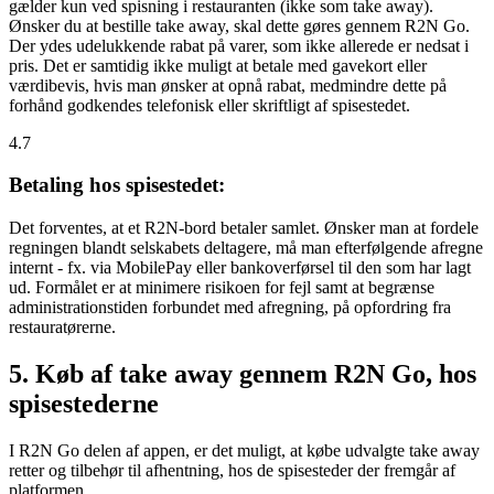
gælder kun ved spisning i restauranten (ikke som take away).
Ønsker du at bestille take away, skal dette gøres gennem R2N Go.
Der ydes udelukkende rabat på varer, som ikke allerede er nedsat i
pris. Det er samtidig ikke muligt at betale med gavekort eller
værdibevis, hvis man ønsker at opnå rabat, medmindre dette på
forhånd godkendes telefonisk eller skriftligt af spisestedet.
4.7
Betaling hos spisestedet:
Det forventes, at et R2N-bord betaler samlet. Ønsker man at fordele
regningen blandt selskabets deltagere, må man efterfølgende afregne
internt - fx. via MobilePay eller bankoverførsel til den som har lagt
ud. Formålet er at minimere risikoen for fejl samt at begrænse
administrationstiden forbundet med afregning, på opfordring fra
restauratørerne.
5. Køb af take away gennem R2N Go, hos
spisestederne
I R2N Go delen af appen, er det muligt, at købe udvalgte take away
retter og tilbehør til afhentning, hos de spisesteder der fremgår af
platformen.