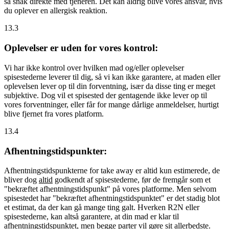
så snak direkte med tjeneren. Det kan aldrig blive vores ansvar, hvis
du oplever en allergisk reaktion.
13.3
Oplevelser er uden for vores kontrol:
Vi har ikke kontrol over hvilken mad og/eller oplevelser
spisestederne leverer til dig, så vi kan ikke garantere, at maden eller
oplevelsen lever op til din forventning, især da disse ting er meget
subjektive. Dog vil et spisested der gentagende ikke lever op til
vores forventninger, eller får for mange dårlige anmeldelser, hurtigt
blive fjernet fra vores platform.
13.4
Afhentningstidspunkter:
Afhentningstidspunkterne for take away er altid kun estimerede, de
bliver dog
altid
godkendt af spisestederne, før de fremgår som et
"bekræftet afhentningstidspunkt" på vores platforme. Men selvom
spisestedet har "bekræftet afhentningstidspunktet" er det stadig blot
et estimat, da der kan gå mange ting galt. Hverken R2N eller
spisestederne, kan altså garantere, at din mad er klar til
afhentningstidspunktet, men begge parter vil gøre sit allerbedste.