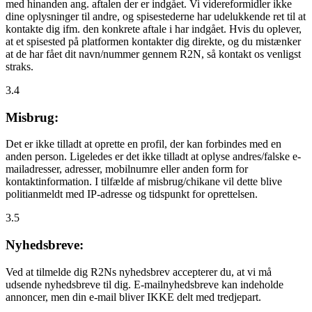
med hinanden ang. aftalen der er indgået. Vi videreformidler ikke
dine oplysninger til andre, og spisestederne har udelukkende ret til at
kontakte dig ifm. den konkrete aftale i har indgået. Hvis du oplever,
at et spisested på platformen kontakter dig direkte, og du mistænker
at de har fået dit navn/nummer gennem R2N, så kontakt os venligst
straks.
3.4
Misbrug:
Det er ikke tilladt at oprette en profil, der kan forbindes med en
anden person. Ligeledes er det ikke tilladt at oplyse andres/falske e-
mailadresser, adresser, mobilnumre eller anden form for
kontaktinformation. I tilfælde af misbrug/chikane vil dette blive
politianmeldt med IP-adresse og tidspunkt for oprettelsen.
3.5
Nyhedsbreve:
Ved at tilmelde dig R2Ns nyhedsbrev accepterer du, at vi må
udsende nyhedsbreve til dig. E-mailnyhedsbreve kan indeholde
annoncer, men din e-mail bliver IKKE delt med tredjepart.