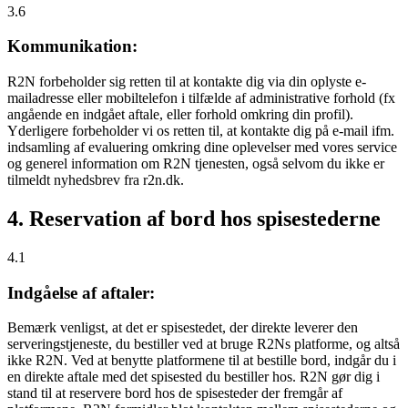
3.6
Kommunikation:
R2N forbeholder sig retten til at kontakte dig via din oplyste e-
mailadresse eller mobiltelefon i tilfælde af administrative forhold (fx
angående en indgået aftale, eller forhold omkring din profil).
Yderligere forbeholder vi os retten til, at kontakte dig på e-mail ifm.
indsamling af evaluering omkring dine oplevelser med vores service
og generel information om R2N tjenesten, også selvom du ikke er
tilmeldt nyhedsbrev fra r2n.dk.
4. Reservation af bord hos spisestederne
4.1
Indgåelse af aftaler:
Bemærk venligst, at det er spisestedet, der direkte leverer den
serveringstjeneste, du bestiller ved at bruge R2Ns platforme, og altså
ikke R2N. Ved at benytte platformene til at bestille bord, indgår du i
en direkte aftale med det spisested du bestiller hos. R2N gør dig i
stand til at reservere bord hos de spisesteder der fremgår af