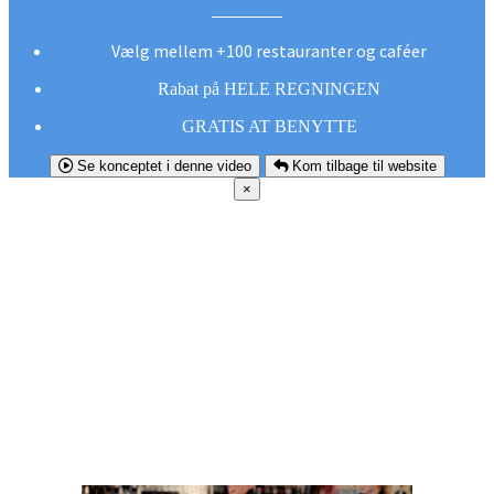
Vælg mellem +100 restauranter og caféer
Rabat på HELE REGNINGEN
GRATIS AT BENYTTE
Se konceptet i denne video
Kom tilbage til website
×
FØR DU
SMUTTER!
Hent vores gratis app og undgå at gå glip af et
godt tilbud næste gang sulten melder sig.