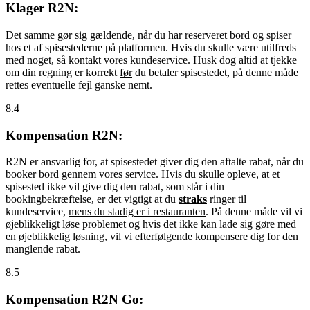
Klager R2N:
Det samme gør sig gældende, når du har reserveret bord og spiser
hos et af spisestederne på platformen. Hvis du skulle være utilfreds
med noget, så kontakt vores kundeservice. Husk dog altid at tjekke
om din regning er korrekt
før
du betaler spisestedet, på denne måde
rettes eventuelle fejl ganske nemt.
8.4
Kompensation R2N:
R2N er ansvarlig for, at spisestedet giver dig den aftalte rabat, når du
booker bord gennem vores service. Hvis du skulle opleve, at et
spisested ikke vil give dig den rabat, som står i din
bookingbekræftelse, er det vigtigt at du
straks
ringer til
kundeservice,
mens du stadig er i restauranten
. På denne måde vil vi
øjeblikkeligt løse problemet og hvis det ikke kan lade sig gøre med
en øjeblikkelig løsning, vil vi efterfølgende kompensere dig for den
manglende rabat.
8.5
Kompensation R2N Go: