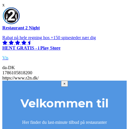
x
Restaurant 2 Night
Rabat på hele regning hos +150 spisesteder nær dig
HENT GRATIS - i Play Store
Vis
da-DK
1786105818200
https://www.r2n.dk/
×
Velkommen til
Her finder du last-minute tilbud på restauranter