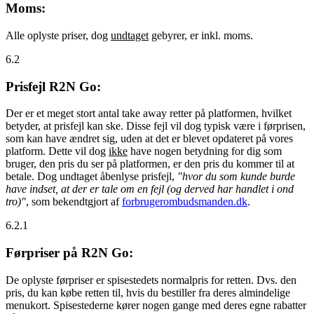
Moms:
Alle oplyste priser, dog
undtaget
gebyrer, er inkl. moms.
6.2
Prisfejl R2N Go:
Der er et meget stort antal take away retter på platformen, hvilket
betyder, at prisfejl kan ske. Disse fejl vil dog typisk være i førprisen,
som kan have ændret sig, uden at det er blevet opdateret på vores
platform. Dette vil dog
ikke
have nogen betydning for dig som
bruger, den pris du ser på platformen, er den pris du kommer til at
betale. Dog undtaget åbenlyse prisfejl,
"hvor du som kunde burde
have indset, at der er tale om en fejl (og derved har handlet i ond
tro)"
, som bekendtgjort af
forbrugerombudsmanden.dk
.
6.2.1
Førpriser på R2N Go:
De oplyste førpriser er spisestedets normalpris for retten. Dvs. den
pris, du kan købe retten til, hvis du bestiller fra deres almindelige
menukort. Spisestederne kører nogen gange med deres egne rabatter