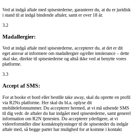
Ved at indgå aftale med spisestederne, garanterer du, at du er juridisk
i stand til at indgå bindende aftaler, samt er over 18 år.
3.2
Madallergier:
Ved at indgå aftale med spisestederne, accepterer du, at det er dit
eget ansvar at informere om madallergier og/eller intolerance – dette
skal ske, direkte til spisestederne og altså ikke ved at benytte vores
platforme.
3.3
Accept af SMS:
For at booke et bord eller bestille take away, skal du oprette en profil
via R2Ns platforme. Her skal du bl.a. oplyse dit
mobiltelefonnummer. Du accepterer hermed, at vi må udsende SMS
til dig vedr. de aftaler du har indgået med spisestederne, samt generel
information om R2N tjenesten. Du accepterer yderligere, at vi
videreformidler dine kontaktoplysninger til de spisesteder du indgår
aftale med, så begge parter har mulighed for at komme i kontakt