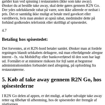
gælder kun ved spisning i restauranten (ikke som take away).
Ønsker du at bestille take away, skal dette gøres gennem R2N Go.
Der ydes udelukkende rabat på varer, som ikke allerede er nedsat i
pris. Det er samtidig ikke muligt at betale med gavekort eller
værdibevis, hvis man ønsker at opnå rabat, medmindre dette på
forhånd godkendes telefonisk eller skriftligt af spisestedet.
4.7
Betaling hos spisestedet:
Det forventes, at et R2N-bord betaler samlet. Ønsker man at fordele
regningen blandt selskabets deltagere, må man efterfølgende afregne
internt - fx. via MobilePay eller bankoverførsel til den som har lagt
ud. Formålet er at minimere risikoen for fejl samt at begrænse
administrationstiden forbundet med afregning, på opfordring fra
restauratørerne.
5. Køb af take away gennem R2N Go, hos
spisestederne
I R2N Go delen af appen, er det muligt, at købe udvalgte take away
retter og tilbehør til afhentning, hos de spisesteder der fremgår af
platformen.