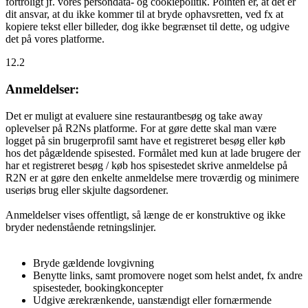
fortroligt jf. vores persondata- og cookiepolitik. Pointen er, at det er
dit ansvar, at du ikke kommer til at bryde ophavsretten, ved fx at
kopiere tekst eller billeder, dog ikke begrænset til dette, og udgive
det på vores platforme.
12.2
Anmeldelser:
Det er muligt at evaluere sine restaurantbesøg og take away
oplevelser på R2Ns platforme. For at gøre dette skal man være
logget på sin brugerprofil samt have et registreret besøg eller køb
hos det pågældende spisested. Formålet med kun at lade brugere der
har et registreret besøg / køb hos spisestedet skrive anmeldelse på
R2N er at gøre den enkelte anmeldelse mere troværdig og minimere
useriøs brug eller skjulte dagsordener.
Anmeldelser vises offentligt, så længe de er konstruktive og ikke
bryder nedenstående retningslinjer.
Bryde gældende lovgivning
Benytte links, samt promovere noget som helst andet, fx andre
spisesteder, bookingkoncepter
Udgive ærekrænkende, uanstændigt eller fornærmende