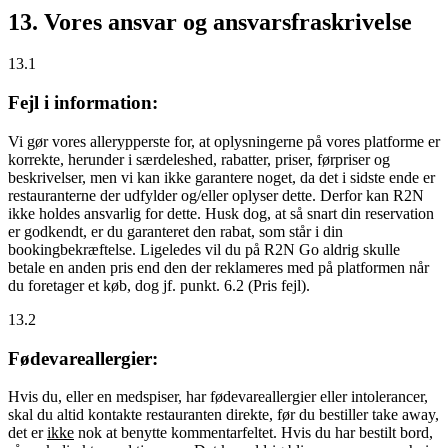
13. Vores ansvar og ansvarsfraskrivelse
13.1
Fejl i information:
Vi gør vores allerypperste for, at oplysningerne på vores platforme er
korrekte, herunder i særdeleshed, rabatter, priser, førpriser og
beskrivelser, men vi kan ikke garantere noget, da det i sidste ende er
restauranterne der udfylder og/eller oplyser dette. Derfor kan R2N
ikke holdes ansvarlig for dette. Husk dog, at så snart din reservation
er godkendt, er du garanteret den rabat, som står i din
bookingbekræftelse. Ligeledes vil du på R2N Go aldrig skulle
betale en anden pris end den der reklameres med på platformen når
du foretager et køb, dog jf. punkt. 6.2 (Pris fejl).
13.2
Fødevareallergier:
Hvis du, eller en medspiser, har fødevareallergier eller intolerancer,
skal du altid kontakte restauranten direkte, før du bestiller take away,
det er
ikke
nok at benytte kommentarfeltet. Hvis du har bestilt bord,