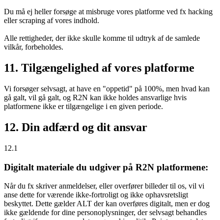
Du må ej heller forsøge at misbruge vores platforme ved fx hacking
eller scraping af vores indhold.
Alle rettigheder, der ikke skulle komme til udtryk af de samlede
vilkår, forbeholdes.
11. Tilgængelighed af vores platforme
Vi forsøger selvsagt, at have en "oppetid" på 100%, men hvad kan
gå galt, vil gå galt, og R2N kan ikke holdes ansvarlige hvis
platformene ikke er tilgængelige i en given periode.
12. Din adfærd og dit ansvar
12.1
Digitalt materiale du udgiver på R2N platformene:
Når du fx skriver anmeldelser, eller overfører billeder til os, vil vi
anse dette for værende ikke-fortroligt og ikke ophavsretsligt
beskyttet. Dette gælder ALT der kan overføres digitalt, men er dog
ikke gældende for dine personoplysninger, der selvsagt behandles