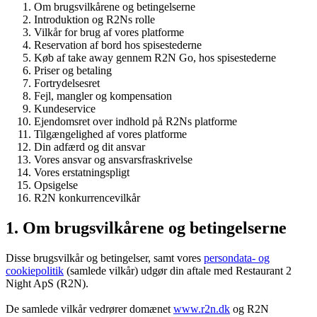
Om brugsvilkårene og betingelserne
Introduktion og R2Ns rolle
Vilkår for brug af vores platforme
Reservation af bord hos spisestederne
Køb af take away gennem R2N Go, hos spisestederne
Priser og betaling
Fortrydelsesret
Fejl, mangler og kompensation
Kundeservice
Ejendomsret over indhold på R2Ns platforme
Tilgængelighed af vores platforme
Din adfærd og dit ansvar
Vores ansvar og ansvarsfraskrivelse
Vores erstatningspligt
Opsigelse
R2N konkurrencevilkår
1. Om brugsvilkårene og betingelserne
Disse brugsvilkår og betingelser, samt vores
persondata- og
cookiepolitik
(samlede vilkår) udgør din aftale med Restaurant 2
Night ApS (R2N).
De samlede vilkår vedrører domænet
www.r2n.dk
og R2N