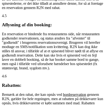
spisestederne, er det ikke tilladt at annullere denne, for så at foretage
en reservation gennem R2N med rabat.
4.5
Aflysning af din booking:
En reservation er bindende fra restaurantens side, når restauranten
godkender reservationen, og status ændres fra "afventer" til
"godkendt" i brugerens reservationsoversigt. Brugeren vil herefter
modtage en SMS/notifikation som kvittering. R2N kan dog ikke
stilles til ansvar, i tilfælde af at et spisested bliver nødt til at aflyse en
godkendt reservation. Dette kan ske hvis et spisested ved en fejl
laver en dobbelt booking, så de har booket samme bord to gange,
men også i tilfælde ved uforudsete hændelser hos spisestedet (fx
strømsvigt, brand, sygdom mv.).
4.6
Rabatten:
Bemærk at den rabat, der kan opnås ved
bordreservation
gennem
R2N, gælder for hele regningen, men at rabatten på drikkevarer kun
opnås, hvis drikkevarerne er købt sammen med mad. Rabatten