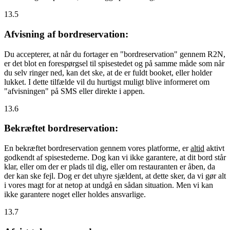
13.5
Afvisning af bordreservation:
Du accepterer, at når du fortager en "bordreservation" gennem R2N,
er det blot en forespørgsel til spisestedet og på samme måde som når
du selv ringer ned, kan det ske, at de er fuldt booket, eller holder
lukket. I dette tilfælde vil du hurtigst muligt blive informeret om
"afvisningen" på SMS eller direkte i appen.
13.6
Bekræftet bordreservation:
En bekræftet bordreservation gennem vores platforme, er
altid
aktivt
godkendt af spisestederne. Dog kan vi ikke garantere, at dit bord står
klar, eller om der er plads til dig, eller om restauranten er åben, da
der kan ske fejl. Dog er det uhyre sjældent, at dette sker, da vi gør alt
i vores magt for at netop at undgå en sådan situation. Men vi kan
ikke garantere noget eller holdes ansvarlige.
13.7