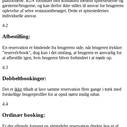
platformene. R2N formidler blot kontakten mellem spisestederne og
gæsterne/brugerne, og kan derfor ikke stilles til ansvar for brugerens
oplevelse af selve restaurantbesøget. Dette er spisestedernes
individuelle ansvar.
4.2
Afbestilling:
En reservation er bindende fra brugerens side, når brugeren trykker
"reservér/book", dog kun i det omfang, at brugeren er ansvarlig for
at afbestille igen, hvis brugeren bliver forhindret i at møde op.
4.3
Dobbeltbookinger:
Det er
ikke
tilladt at lave samme reservation flere gange i træk med
forskellige brugerprofiler for at opnå størst mulig rabat.
4.4
Ordinær booking:
Er der allerede fortaget en almindelig reservation direkte hos et af