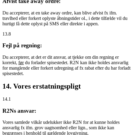
Afvist take away ordre:
Du accepterer, at en take away ordre, kan blive afvist fx ifm.
travlhed eller forkert oplyste åbningstider ol., i dette tilfælde vil du
hurtigt få dette oplyst på SMS eller direkte i appen.
13.8
Fejl på regning:
Du accepterer, at det er dit ansvar, at tjekke om din regning er
korrekt,
før
du forlader spisestedet. R2N kan ikke holdes ansvarlig
for manglende eller forkert udregning af fx rabat efter du har forladt
spisestedet.
14. Vores erstatningspligt
14.1
R2Ns ansvar:
Vores samlede vilkår udelukker ikke R2N for at kunne holdes
ansvarlig fx ifm. grov uagtsomhed eller lign., som ikke kan
begrænses i henhold til gældende lovgivning.