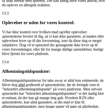
så snak direkte med tjeneren. Det kan aldrig blive vores ansvar, hvis
du oplever en allergisk reaktion.
13.3
Oplevelser er uden for vores kontrol:
Vi har ikke kontrol over hvilken mad og/eller oplevelser
spisestederne leverer til dig, så vi kan ikke garantere, at maden eller
oplevelsen lever op til din forventning, især da disse ting er meget
subjektive. Dog vil et spisested der gentagende ikke lever op til
vores forventninger, eller får for mange dårlige anmeldelser, hurtigt
blive fjernet fra vores platform.
13.4
Afhentningstidspunkter:
Afhentningstidspunkterne for take away er altid kun estimerede, de
bliver dog
altid
godkendt af spisestederne, før de fremgår som et
"bekræftet afhentningstidspunkt" på vores platforme. Men selvom
spisestedet har "bekræftet afhentningstidspunktet" er det stadig blot
et estimat, da der kan gå mange ting galt. Hverken R2N eller
spisestederne, kan altså garantere, at din mad er klar til
afhentningstidspunktet, men begge parter vil gøre sit allerbedste.