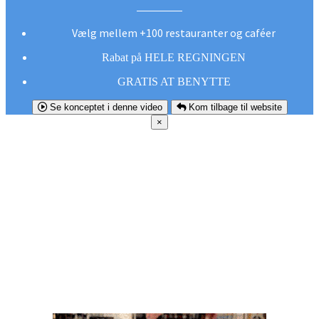
Vælg mellem +100 restauranter og caféer
Rabat på HELE REGNINGEN
GRATIS AT BENYTTE
Se konceptet i denne video
Kom tilbage til website
×
FØR DU
SMUTTER!
Hent vores gratis app og undgå at gå glip af et
godt tilbud næste gang sulten melder sig.