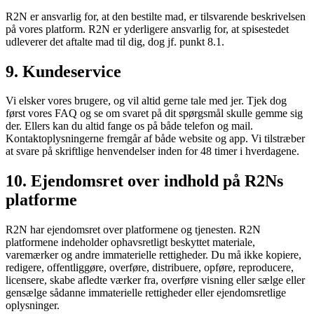
R2N er ansvarlig for, at den bestilte mad, er tilsvarende beskrivelsen
på vores platform. R2N er yderligere ansvarlig for, at spisestedet
udleverer det aftalte mad til dig, dog jf. punkt 8.1.
9. Kundeservice
Vi elsker vores brugere, og vil altid gerne tale med jer. Tjek dog
først vores FAQ og se om svaret på dit spørgsmål skulle gemme sig
der. Ellers kan du altid fange os på både telefon og mail.
Kontaktoplysningerne fremgår af både website og app. Vi tilstræber
at svare på skriftlige henvendelser inden for 48 timer i hverdagene.
10. Ejendomsret over indhold på R2Ns
platforme
R2N har ejendomsret over platformene og tjenesten. R2N
platformene indeholder ophavsretligt beskyttet materiale,
varemærker og andre immaterielle rettigheder. Du må ikke kopiere,
redigere, offentliggøre, overføre, distribuere, opføre, reproducere,
licensere, skabe afledte værker fra, overføre visning eller sælge eller
gensælge sådanne immaterielle rettigheder eller ejendomsretlige
oplysninger.