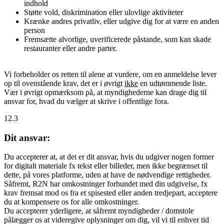
indhold
Støtte vold, diskrimination eller ulovlige aktiviteter
Krænke andres privatliv, eller udgive dig for at være en anden
person
Fremsætte alvorlige, uverificerede påstande, som kan skade
restauranter eller andre parter.
Vi forbeholder os retten til alene at vurdere, om en anmeldelse lever
op til ovenstående krav, det er i øvrigt
ikke
en udtømmende liste.
Vær i øvrigt opmærksom på, at myndighederne kan drage dig til
ansvar for, hvad du vælger at skrive i offentlige fora.
12.3
Dit ansvar:
Du accepterer at, at det er dit ansvar, hvis du udgiver nogen former
for digitalt materiale fx tekst eller billeder, men ikke begrænset til
dette, på vores platforme, uden at have de nødvendige rettigheder.
Såfremt, R2N har omkostninger forbundet med din udgivelse, fx
krav fremsat mod os fra et spisested eller anden tredjepart, acceptere
du at kompensere os for alle omkostninger.
Du accepterer yderligere, at såfremt myndigheder / domstole
pålægger os at videregive oplysninger om dig, vil vi til enhver tid