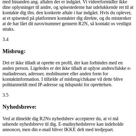
med hinanden ang. aftalen der er indgået. Vi videreformidler ikke
dine oplysninger til andre, og spisestederne har udelukkende ret til at
kontakte dig ifm. den konkrete aftale i har indgået. Hvis du oplever,
at et spisested på platformen kontakter dig direkte, og du mistænker
at de har fået dit navn/nummer gennem R2N, så kontakt os venligst
straks.
3.4
Misbrug:
Det er ikke tilladt at oprette en profil, der kan forbindes med en
anden person. Ligeledes er det ikke tilladt at oplyse andres/falske e-
mailadresser, adresser, mobilnumre eller anden form for
kontaktinformation. I tilfælde af misbrug/chikane vil dette blive
politianmeldt med IP-adresse og tidspunkt for oprettelsen.
3.5
Nyhedsbreve:
Ved at tilmelde dig R2Ns nyhedsbrev accepterer du, at vi må
udsende nyhedsbreve til dig. E-mailnyhedsbreve kan indeholde
annoncer, men din e-mail bliver IKKE delt med tredjepart.