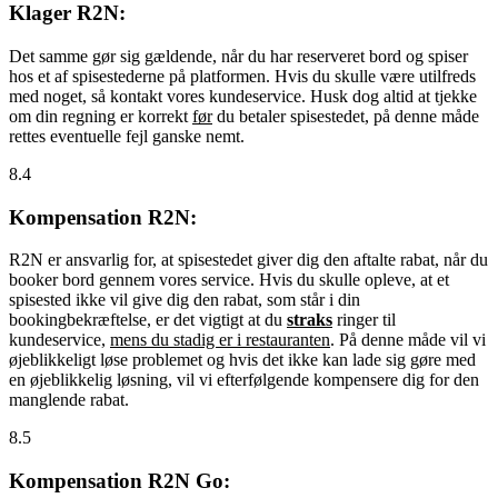
Klager R2N:
Det samme gør sig gældende, når du har reserveret bord og spiser
hos et af spisestederne på platformen. Hvis du skulle være utilfreds
med noget, så kontakt vores kundeservice. Husk dog altid at tjekke
om din regning er korrekt
før
du betaler spisestedet, på denne måde
rettes eventuelle fejl ganske nemt.
8.4
Kompensation R2N:
R2N er ansvarlig for, at spisestedet giver dig den aftalte rabat, når du
booker bord gennem vores service. Hvis du skulle opleve, at et
spisested ikke vil give dig den rabat, som står i din
bookingbekræftelse, er det vigtigt at du
straks
ringer til
kundeservice,
mens du stadig er i restauranten
. På denne måde vil vi
øjeblikkeligt løse problemet og hvis det ikke kan lade sig gøre med
en øjeblikkelig løsning, vil vi efterfølgende kompensere dig for den
manglende rabat.
8.5
Kompensation R2N Go: