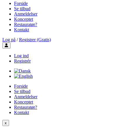
Forside
Se tilbud
Anmeldelser
Konceptet
Restauratør?
Kontakt
Log på
/
Registrer (Gratis)
Toggle user menu
Log ind
Registrér
Forside
Se tilbud
Anmeldelser
Konceptet
Restauratør?
Kontakt
x