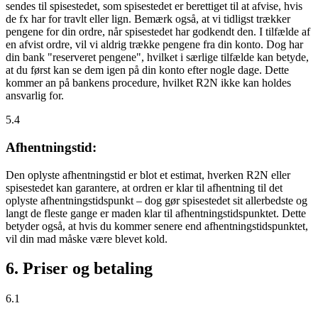
sendes til spisestedet, som spisestedet er berettiget til at afvise, hvis
de fx har for travlt eller lign. Bemærk også, at vi tidligst trækker
pengene for din ordre, når spisestedet har godkendt den. I tilfælde af
en afvist ordre, vil vi aldrig trække pengene fra din konto. Dog har
din bank "reserveret pengene", hvilket i særlige tilfælde kan betyde,
at du først kan se dem igen på din konto efter nogle dage. Dette
kommer an på bankens procedure, hvilket R2N ikke kan holdes
ansvarlig for.
5.4
Afhentningstid:
Den oplyste afhentningstid er blot et estimat, hverken R2N eller
spisestedet kan garantere, at ordren er klar til afhentning til det
oplyste afhentningstidspunkt – dog gør spisestedet sit allerbedste og
langt de fleste gange er maden klar til afhentningstidspunktet. Dette
betyder også, at hvis du kommer senere end afhentningstidspunktet,
vil din mad måske være blevet kold.
6. Priser og betaling
6.1