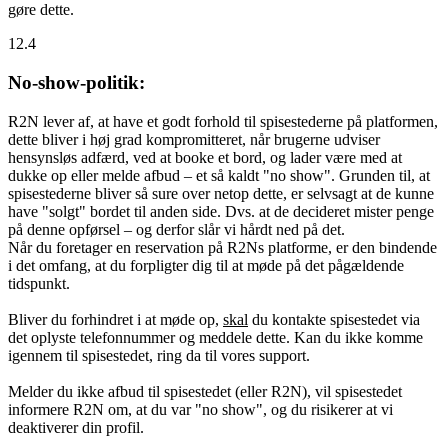
gøre dette.
12.4
No-show-politik:
R2N lever af, at have et godt forhold til spisestederne på platformen,
dette bliver i høj grad kompromitteret, når brugerne udviser
hensynsløs adfærd, ved at booke et bord, og lader være med at
dukke op eller melde afbud – et så kaldt "no show". Grunden til, at
spisestederne bliver så sure over netop dette, er selvsagt at de kunne
have "solgt" bordet til anden side. Dvs. at de decideret mister penge
på denne opførsel – og derfor slår vi hårdt ned på det.
Når du foretager en reservation på R2Ns platforme, er den bindende
i det omfang, at du forpligter dig til at møde på det pågældende
tidspunkt.
Bliver du forhindret i at møde op,
skal
du kontakte spisestedet via
det oplyste telefonnummer og meddele dette. Kan du ikke komme
igennem til spisestedet, ring da til vores support.
Melder du ikke afbud til spisestedet (eller R2N), vil spisestedet
informere R2N om, at du var "no show", og du risikerer at vi
deaktiverer din profil.