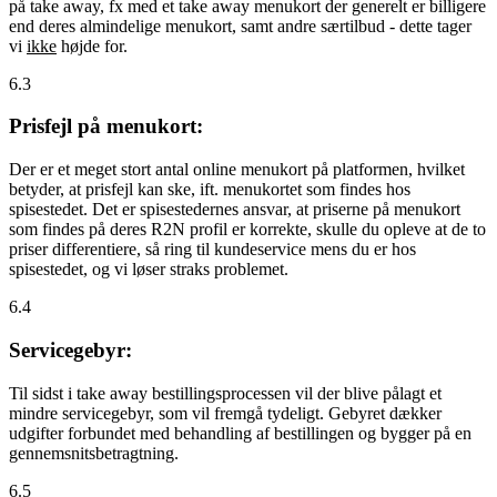
på take away, fx med et take away menukort der generelt er billigere
end deres almindelige menukort, samt andre særtilbud - dette tager
vi
ikke
højde for.
6.3
Prisfejl på menukort:
Der er et meget stort antal online menukort på platformen, hvilket
betyder, at prisfejl kan ske, ift. menukortet som findes hos
spisestedet. Det er spisestedernes ansvar, at priserne på menukort
som findes på deres R2N profil er korrekte, skulle du opleve at de to
priser differentiere, så ring til kundeservice mens du er hos
spisestedet, og vi løser straks problemet.
6.4
Servicegebyr:
Til sidst i take away bestillingsprocessen vil der blive pålagt et
mindre servicegebyr, som vil fremgå tydeligt. Gebyret dækker
udgifter forbundet med behandling af bestillingen og bygger på en
gennemsnitsbetragtning.
6.5