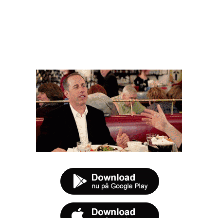
FØR DU SMUTTER
t tilbud næste gang sulten melder sig.