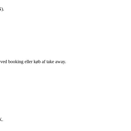
N).
, ved booking eller køb af take away.
K.