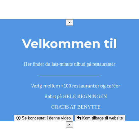
×
Velkommen til
Her finder du last-minute tilbud på restauranter
Vælg mellem +100 restauranter og caféer
Rabat på HELE REGNINGEN
GRATIS AT BENYTTE
Se konceptet i denne video
Kom tilbage til website
×