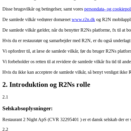
Disse brugsvilkår og betingelser, samt vores
persondata- og cookiepoli
De samlede vilkår vedrører domænet
www.r2n.dk
og R2N mobilapplik
De samlede vilkår gælder, når du benytter R2Ns platforme, fx til at b
Hvis du er restauratør og samarbejder med R2N, er du også underlagt
Vi opfordrer til, at læse de samlede vilkår, før du bruger R2Ns platfo
Vi forbeholder os retten til at revidere de samlede vilkår fra tid til 
Hvis du ikke kan acceptere de samlede vilkår, så benyt venligst ikke
2. Introduktion og R2Ns rolle
2.1
Selskabsoplysninger:
Restaurant 2 Night ApS (CVR 32295401 ) er et dansk selskab der er sti
2.2