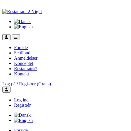
Forside
Se tilbud
Anmeldelser
Konceptet
Restauratør?
Kontakt
Log på
/
Registrer (Gratis)
Toggle user menu
Log ind
Registrér
Forside