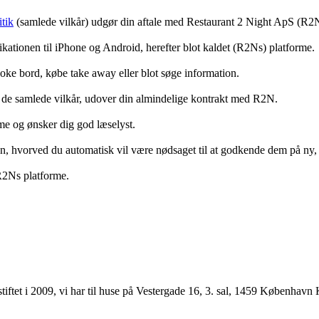
tik
(samlede vilkår) udgør din aftale med Restaurant 2 Night ApS (R2
ationen til iPhone og Android, herefter blot kaldet (R2Ns) platforme.
ooke bord, købe take away eller blot søge information.
 de samlede vilkår, udover din almindelige kontrakt med R2N.
rme og ønsker dig god læselyst.
anden, hvorved du automatisk vil være nødsaget til at godkende dem på ny
 R2Ns platforme.
ftet i 2009, vi har til huse på Vestergade 16, 3. sal, 1459 København 