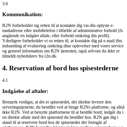
3.6
Kommunikation:
R2N forbeholder sig retten til at kontakte dig via din oplyste e-
mailadresse eller mobiltelefon i tilfælde af administrative forhold (fx
angående en indgået aftale, eller forhold omkring din profil).
Yderligere forbeholder vi os retten til, at kontakte dig på e-mail ifm.
indsamling af evaluering omkring dine oplevelser med vores service
og generel information om R2N tjenesten, også selvom du ikke er
tilmeldt nyhedsbrev fra r2n.dk.
4. Reservation af bord hos spisestederne
4.1
Indgåelse af aftaler:
Bemærk venligst, at det er spisestedet, der direkte leverer den
serveringstjeneste, du bestiller ved at bruge R2Ns platforme, og altså
ikke R2N. Ved at benytte platformene til at bestille bord, indgår du i
en direkte aftale med det spisested du bestiller hos. R2N gør dig i
stand til at reservere bord hos de spisesteder der fremgår af