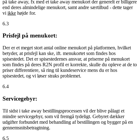
på take away, fx med et take away menukort der generelt er billigere
end deres almindelige menukort, samt andre særtilbud - dette tager
vi
ikke
højde for.
6.3
Prisfejl på menukort:
Der er et meget stort antal online menukort på platformen, hvilket
betyder, at prisfejl kan ske, ift. menukortet som findes hos
spisestedet. Det er spisestedernes ansvar, at priserne på menukort
som findes på deres R2N profil er korrekte, skulle du opleve at de to
priser differentiere, så ring til kundeservice mens du er hos
spisestedet, og vi løser straks problemet.
6.4
Servicegebyr:
Til sidst i take away bestillingsprocessen vil der blive pålagt et
mindre servicegebyr, som vil fremgå tydeligt. Gebyret dækker
udgifter forbundet med behandling af bestillingen og bygger på en
gennemsnitsbetragtning.
6.5