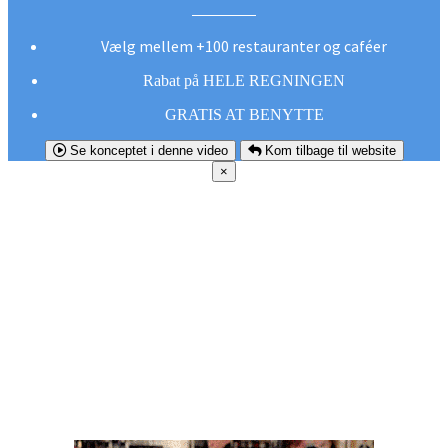
Vælg mellem +100 restauranter og caféer
Rabat på HELE REGNINGEN
GRATIS AT BENYTTE
Se konceptet i denne video
Kom tilbage til website
×
FØR DU
SMUTTER!
Hent vores gratis app og undgå at gå glip af et
godt tilbud næste gang sulten melder sig.