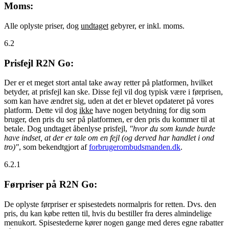
Moms:
Alle oplyste priser, dog
undtaget
gebyrer, er inkl. moms.
6.2
Prisfejl R2N Go:
Der er et meget stort antal take away retter på platformen, hvilket
betyder, at prisfejl kan ske. Disse fejl vil dog typisk være i førprisen,
som kan have ændret sig, uden at det er blevet opdateret på vores
platform. Dette vil dog
ikke
have nogen betydning for dig som
bruger, den pris du ser på platformen, er den pris du kommer til at
betale. Dog undtaget åbenlyse prisfejl,
"hvor du som kunde burde
have indset, at der er tale om en fejl (og derved har handlet i ond
tro)"
, som bekendtgjort af
forbrugerombudsmanden.dk
.
6.2.1
Førpriser på R2N Go:
De oplyste førpriser er spisestedets normalpris for retten. Dvs. den
pris, du kan købe retten til, hvis du bestiller fra deres almindelige
menukort. Spisestederne kører nogen gange med deres egne rabatter