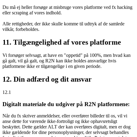
Du må ej heller forsøge at misbruge vores platforme ved fx hacking
eller scraping af vores indhold.
Alle rettigheder, der ikke skulle komme til udtryk af de samlede
vilkår, forbeholdes.
11. Tilgængelighed af vores platforme
Vi forsøger selvsagt, at have en "oppetid" på 100%, men hvad kan
gå galt, vil gå galt, og R2N kan ikke holdes ansvarlige hvis
platformene ikke er tilgængelige i en given periode.
12. Din adfærd og dit ansvar
12.1
Digitalt materiale du udgiver på R2N platformene:
Når du fx skriver anmeldelser, eller overfører billeder til os, vil vi
anse dette for værende ikke-fortroligt og ikke ophavsretsligt
beskyttet. Dette gælder ALT der kan overføres digitalt, men er dog
ikke gældende for dine personoplysninger, der selvsagt behandles