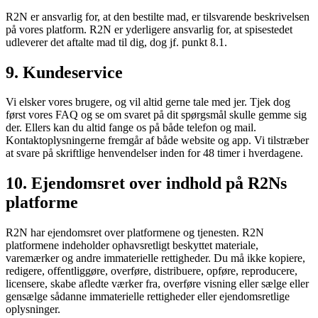
R2N er ansvarlig for, at den bestilte mad, er tilsvarende beskrivelsen
på vores platform. R2N er yderligere ansvarlig for, at spisestedet
udleverer det aftalte mad til dig, dog jf. punkt 8.1.
9. Kundeservice
Vi elsker vores brugere, og vil altid gerne tale med jer. Tjek dog
først vores FAQ og se om svaret på dit spørgsmål skulle gemme sig
der. Ellers kan du altid fange os på både telefon og mail.
Kontaktoplysningerne fremgår af både website og app. Vi tilstræber
at svare på skriftlige henvendelser inden for 48 timer i hverdagene.
10. Ejendomsret over indhold på R2Ns
platforme
R2N har ejendomsret over platformene og tjenesten. R2N
platformene indeholder ophavsretligt beskyttet materiale,
varemærker og andre immaterielle rettigheder. Du må ikke kopiere,
redigere, offentliggøre, overføre, distribuere, opføre, reproducere,
licensere, skabe afledte værker fra, overføre visning eller sælge eller
gensælge sådanne immaterielle rettigheder eller ejendomsretlige
oplysninger.