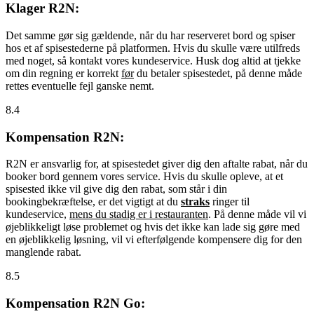
Klager R2N:
Det samme gør sig gældende, når du har reserveret bord og spiser
hos et af spisestederne på platformen. Hvis du skulle være utilfreds
med noget, så kontakt vores kundeservice. Husk dog altid at tjekke
om din regning er korrekt
før
du betaler spisestedet, på denne måde
rettes eventuelle fejl ganske nemt.
8.4
Kompensation R2N:
R2N er ansvarlig for, at spisestedet giver dig den aftalte rabat, når du
booker bord gennem vores service. Hvis du skulle opleve, at et
spisested ikke vil give dig den rabat, som står i din
bookingbekræftelse, er det vigtigt at du
straks
ringer til
kundeservice,
mens du stadig er i restauranten
. På denne måde vil vi
øjeblikkeligt løse problemet og hvis det ikke kan lade sig gøre med
en øjeblikkelig løsning, vil vi efterfølgende kompensere dig for den
manglende rabat.
8.5
Kompensation R2N Go: