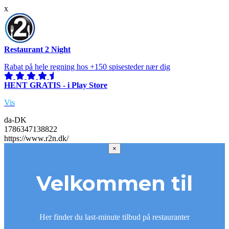
x
Restaurant 2 Night
Rabat på hele regning hos +150 spisesteder nær dig
HENT GRATIS - i Play Store
Vis
da-DK
1786347138822
https://www.r2n.dk/
×
Velkommen til
Her finder du last-minute tilbud på restauranter