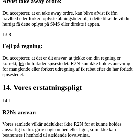
Afvist take away ordre:
Du accepterer, at en take away ordre, kan blive afvist fx ifm.
travlhed eller forkert oplyste åbningstider ol., i dette tilfælde vil du
hurtigt få dette oplyst på SMS eller direkte i appen.
13.8
Fejl på regning:
Du accepterer, at det er dit ansvar, at tjekke om din regning er
korrekt,
før
du forlader spisestedet. R2N kan ikke holdes ansvarlig
for manglende eller forkert udregning af fx rabat efter du har forladt
spisestedet.
14. Vores erstatningspligt
14.1
R2Ns ansvar:
Vores samlede vilkår udelukker ikke R2N for at kunne holdes
ansvarlig fx ifm. grov uagtsomhed eller lign., som ikke kan
begrænses i henhold til gældende lovgivning.