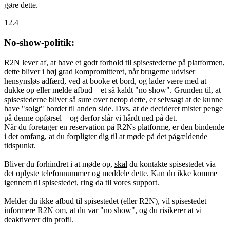
gøre dette.
12.4
No-show-politik:
R2N lever af, at have et godt forhold til spisestederne på platformen,
dette bliver i høj grad kompromitteret, når brugerne udviser
hensynsløs adfærd, ved at booke et bord, og lader være med at
dukke op eller melde afbud – et så kaldt "no show". Grunden til, at
spisestederne bliver så sure over netop dette, er selvsagt at de kunne
have "solgt" bordet til anden side. Dvs. at de decideret mister penge
på denne opførsel – og derfor slår vi hårdt ned på det.
Når du foretager en reservation på R2Ns platforme, er den bindende
i det omfang, at du forpligter dig til at møde på det pågældende
tidspunkt.
Bliver du forhindret i at møde op,
skal
du kontakte spisestedet via
det oplyste telefonnummer og meddele dette. Kan du ikke komme
igennem til spisestedet, ring da til vores support.
Melder du ikke afbud til spisestedet (eller R2N), vil spisestedet
informere R2N om, at du var "no show", og du risikerer at vi
deaktiverer din profil.