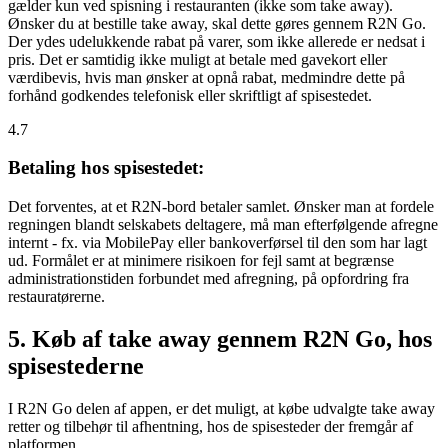
gælder kun ved spisning i restauranten (ikke som take away).
Ønsker du at bestille take away, skal dette gøres gennem R2N Go.
Der ydes udelukkende rabat på varer, som ikke allerede er nedsat i
pris. Det er samtidig ikke muligt at betale med gavekort eller
værdibevis, hvis man ønsker at opnå rabat, medmindre dette på
forhånd godkendes telefonisk eller skriftligt af spisestedet.
4.7
Betaling hos spisestedet:
Det forventes, at et R2N-bord betaler samlet. Ønsker man at fordele
regningen blandt selskabets deltagere, må man efterfølgende afregne
internt - fx. via MobilePay eller bankoverførsel til den som har lagt
ud. Formålet er at minimere risikoen for fejl samt at begrænse
administrationstiden forbundet med afregning, på opfordring fra
restauratørerne.
5. Køb af take away gennem R2N Go, hos
spisestederne
I R2N Go delen af appen, er det muligt, at købe udvalgte take away
retter og tilbehør til afhentning, hos de spisesteder der fremgår af
platformen.