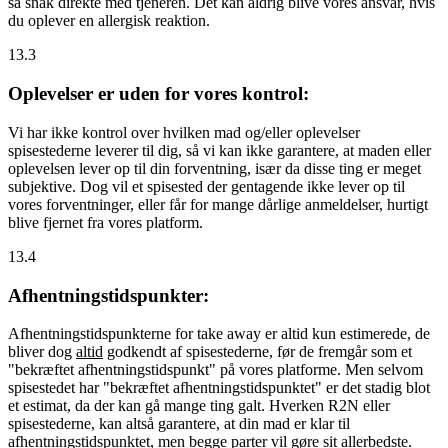
så snak direkte med tjeneren. Det kan aldrig blive vores ansvar, hvis
du oplever en allergisk reaktion.
13.3
Oplevelser er uden for vores kontrol:
Vi har ikke kontrol over hvilken mad og/eller oplevelser
spisestederne leverer til dig, så vi kan ikke garantere, at maden eller
oplevelsen lever op til din forventning, især da disse ting er meget
subjektive. Dog vil et spisested der gentagende ikke lever op til
vores forventninger, eller får for mange dårlige anmeldelser, hurtigt
blive fjernet fra vores platform.
13.4
Afhentningstidspunkter:
Afhentningstidspunkterne for take away er altid kun estimerede, de
bliver dog
altid
godkendt af spisestederne, før de fremgår som et
"bekræftet afhentningstidspunkt" på vores platforme. Men selvom
spisestedet har "bekræftet afhentningstidspunktet" er det stadig blot
et estimat, da der kan gå mange ting galt. Hverken R2N eller
spisestederne, kan altså garantere, at din mad er klar til
afhentningstidspunktet, men begge parter vil gøre sit allerbedste.