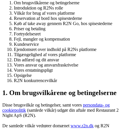
Om brugsvilkårene og betingelserne
Introduktion og R2Ns rolle
Vilkår for brug af vores platforme
Reservation af bord hos spisestederne
Køb af take away gennem R2N Go, hos spisestederne
Priser og betaling
Fortrydelsesret
Fejl, mangler og kompensation
Kundeservice
Ejendomsret over indhold på R2Ns platforme
Tilgængelighed af vores platforme
Din adfærd og dit ansvar
Vores ansvar og ansvarsfraskrivelse
Vores erstatningspligt
Opsigelse
R2N konkurrencevilkår
1. Om brugsvilkårene og betingelserne
Disse brugsvilkår og betingelser, samt vores
persondata- og
cookiepolitik
(samlede vilkår) udgør din aftale med Restaurant 2
Night ApS (R2N).
De samlede vilkår vedrører domænet
www.r2n.dk
og R2N