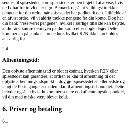
sendes til spisestedet, som spisestedet er berettiget til at afvise, hvis
de fx har for travlt eller lign. Bemærk også, at vi tidligst trækker
pengene for din ordre, når spisestedet har godkendt den. I tilfælde af
en afvist ordre, vil vi aldrig trække pengene fra din konto. Dog har
din bank "reserveret pengene", hvilket i særlige tilfælde kan betyde,
at du først kan se dem igen på din konto efter nogle dage. Dette
kommer an på bankens procedure, hvilket R2N ikke kan holdes
ansvarlig for.
5.4
Afhentningstid:
Den oplyste afhentningstid er blot et estimat, hverken R2N eller
spisestedet kan garantere, at ordren er klar til afhentning til det
oplyste afhentningstidspunkt – dog gør spisestedet sit allerbedste og
langt de fleste gange er maden klar til afhentningstidspunktet. Dette
betyder også, at hvis du kommer senere end afhentningstidspunktet,
vil din mad måske være blevet kold.
6. Priser og betaling
6.1