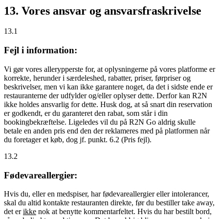
13. Vores ansvar og ansvarsfraskrivelse
13.1
Fejl i information:
Vi gør vores allerypperste for, at oplysningerne på vores platforme er
korrekte, herunder i særdeleshed, rabatter, priser, førpriser og
beskrivelser, men vi kan ikke garantere noget, da det i sidste ende er
restauranterne der udfylder og/eller oplyser dette. Derfor kan R2N
ikke holdes ansvarlig for dette. Husk dog, at så snart din reservation
er godkendt, er du garanteret den rabat, som står i din
bookingbekræftelse. Ligeledes vil du på R2N Go aldrig skulle
betale en anden pris end den der reklameres med på platformen når
du foretager et køb, dog jf. punkt. 6.2 (Pris fejl).
13.2
Fødevareallergier:
Hvis du, eller en medspiser, har fødevareallergier eller intolerancer,
skal du altid kontakte restauranten direkte, før du bestiller take away,
det er
ikke
nok at benytte kommentarfeltet. Hvis du har bestilt bord,