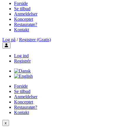
Forside
Se tilbud
Anmeldelser
Konceptet
Restauratør?
Kontakt
Log på
/
Registrer (Gratis)
Toggle user menu
Log ind
Registrér
Forside
Se tilbud
Anmeldelser
Konceptet
Restauratør?
Kontakt
x