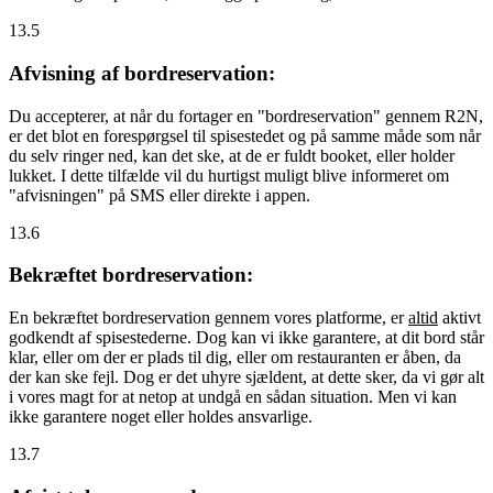
13.5
Afvisning af bordreservation:
Du accepterer, at når du fortager en "bordreservation" gennem R2N,
er det blot en forespørgsel til spisestedet og på samme måde som når
du selv ringer ned, kan det ske, at de er fuldt booket, eller holder
lukket. I dette tilfælde vil du hurtigst muligt blive informeret om
"afvisningen" på SMS eller direkte i appen.
13.6
Bekræftet bordreservation:
En bekræftet bordreservation gennem vores platforme, er
altid
aktivt
godkendt af spisestederne. Dog kan vi ikke garantere, at dit bord står
klar, eller om der er plads til dig, eller om restauranten er åben, da
der kan ske fejl. Dog er det uhyre sjældent, at dette sker, da vi gør alt
i vores magt for at netop at undgå en sådan situation. Men vi kan
ikke garantere noget eller holdes ansvarlige.
13.7