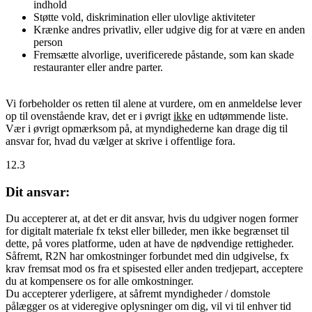
indhold
Støtte vold, diskrimination eller ulovlige aktiviteter
Krænke andres privatliv, eller udgive dig for at være en anden
person
Fremsætte alvorlige, uverificerede påstande, som kan skade
restauranter eller andre parter.
Vi forbeholder os retten til alene at vurdere, om en anmeldelse lever
op til ovenstående krav, det er i øvrigt
ikke
en udtømmende liste.
Vær i øvrigt opmærksom på, at myndighederne kan drage dig til
ansvar for, hvad du vælger at skrive i offentlige fora.
12.3
Dit ansvar:
Du accepterer at, at det er dit ansvar, hvis du udgiver nogen former
for digitalt materiale fx tekst eller billeder, men ikke begrænset til
dette, på vores platforme, uden at have de nødvendige rettigheder.
Såfremt, R2N har omkostninger forbundet med din udgivelse, fx
krav fremsat mod os fra et spisested eller anden tredjepart, acceptere
du at kompensere os for alle omkostninger.
Du accepterer yderligere, at såfremt myndigheder / domstole
pålægger os at videregive oplysninger om dig, vil vi til enhver tid