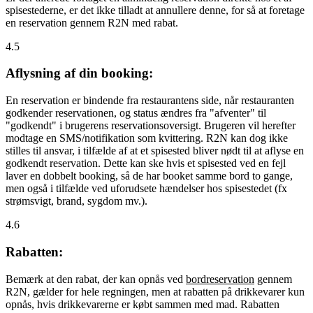
spisestederne, er det ikke tilladt at annullere denne, for så at foretage
en reservation gennem R2N med rabat.
4.5
Aflysning af din booking:
En reservation er bindende fra restaurantens side, når restauranten
godkender reservationen, og status ændres fra "afventer" til
"godkendt" i brugerens reservationsoversigt. Brugeren vil herefter
modtage en SMS/notifikation som kvittering. R2N kan dog ikke
stilles til ansvar, i tilfælde af at et spisested bliver nødt til at aflyse en
godkendt reservation. Dette kan ske hvis et spisested ved en fejl
laver en dobbelt booking, så de har booket samme bord to gange,
men også i tilfælde ved uforudsete hændelser hos spisestedet (fx
strømsvigt, brand, sygdom mv.).
4.6
Rabatten:
Bemærk at den rabat, der kan opnås ved
bordreservation
gennem
R2N, gælder for hele regningen, men at rabatten på drikkevarer kun
opnås, hvis drikkevarerne er købt sammen med mad. Rabatten