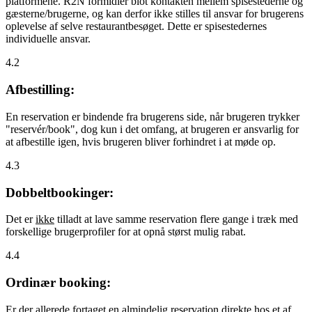
platformene. R2N formidler blot kontakten mellem spisestederne og
gæsterne/brugerne, og kan derfor ikke stilles til ansvar for brugerens
oplevelse af selve restaurantbesøget. Dette er spisestedernes
individuelle ansvar.
4.2
Afbestilling:
En reservation er bindende fra brugerens side, når brugeren trykker
"reservér/book", dog kun i det omfang, at brugeren er ansvarlig for
at afbestille igen, hvis brugeren bliver forhindret i at møde op.
4.3
Dobbeltbookinger:
Det er
ikke
tilladt at lave samme reservation flere gange i træk med
forskellige brugerprofiler for at opnå størst mulig rabat.
4.4
Ordinær booking:
Er der allerede fortaget en almindelig reservation direkte hos et af