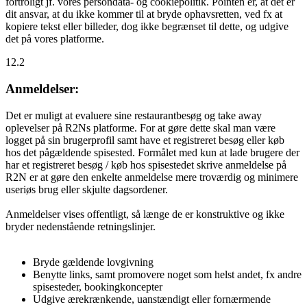
fortroligt jf. vores persondata- og cookiepolitik. Pointen er, at det er
dit ansvar, at du ikke kommer til at bryde ophavsretten, ved fx at
kopiere tekst eller billeder, dog ikke begrænset til dette, og udgive
det på vores platforme.
12.2
Anmeldelser:
Det er muligt at evaluere sine restaurantbesøg og take away
oplevelser på R2Ns platforme. For at gøre dette skal man være
logget på sin brugerprofil samt have et registreret besøg eller køb
hos det pågældende spisested. Formålet med kun at lade brugere der
har et registreret besøg / køb hos spisestedet skrive anmeldelse på
R2N er at gøre den enkelte anmeldelse mere troværdig og minimere
useriøs brug eller skjulte dagsordener.
Anmeldelser vises offentligt, så længe de er konstruktive og ikke
bryder nedenstående retningslinjer.
Bryde gældende lovgivning
Benytte links, samt promovere noget som helst andet, fx andre
spisesteder, bookingkoncepter
Udgive ærekrænkende, uanstændigt eller fornærmende