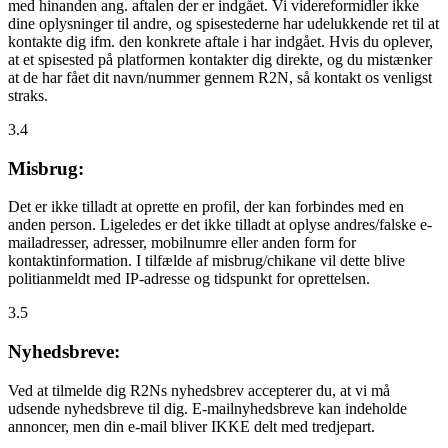
med hinanden ang. aftalen der er indgået. Vi videreformidler ikke
dine oplysninger til andre, og spisestederne har udelukkende ret til at
kontakte dig ifm. den konkrete aftale i har indgået. Hvis du oplever,
at et spisested på platformen kontakter dig direkte, og du mistænker
at de har fået dit navn/nummer gennem R2N, så kontakt os venligst
straks.
3.4
Misbrug:
Det er ikke tilladt at oprette en profil, der kan forbindes med en
anden person. Ligeledes er det ikke tilladt at oplyse andres/falske e-
mailadresser, adresser, mobilnumre eller anden form for
kontaktinformation. I tilfælde af misbrug/chikane vil dette blive
politianmeldt med IP-adresse og tidspunkt for oprettelsen.
3.5
Nyhedsbreve:
Ved at tilmelde dig R2Ns nyhedsbrev accepterer du, at vi må
udsende nyhedsbreve til dig. E-mailnyhedsbreve kan indeholde
annoncer, men din e-mail bliver IKKE delt med tredjepart.