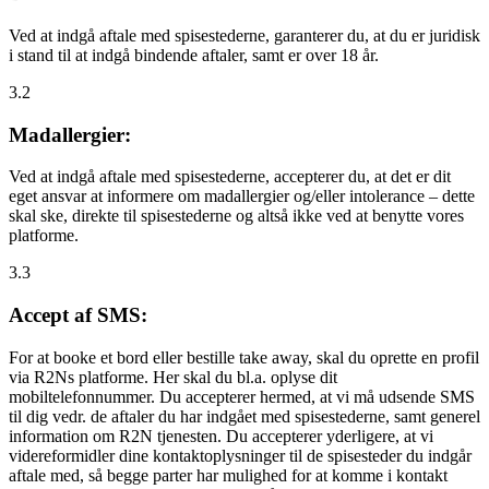
Ved at indgå aftale med spisestederne, garanterer du, at du er juridisk
i stand til at indgå bindende aftaler, samt er over 18 år.
3.2
Madallergier:
Ved at indgå aftale med spisestederne, accepterer du, at det er dit
eget ansvar at informere om madallergier og/eller intolerance – dette
skal ske, direkte til spisestederne og altså ikke ved at benytte vores
platforme.
3.3
Accept af SMS:
For at booke et bord eller bestille take away, skal du oprette en profil
via R2Ns platforme. Her skal du bl.a. oplyse dit
mobiltelefonnummer. Du accepterer hermed, at vi må udsende SMS
til dig vedr. de aftaler du har indgået med spisestederne, samt generel
information om R2N tjenesten. Du accepterer yderligere, at vi
videreformidler dine kontaktoplysninger til de spisesteder du indgår
aftale med, så begge parter har mulighed for at komme i kontakt