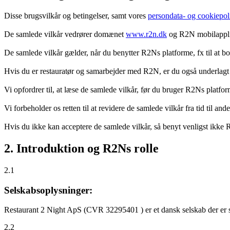
Disse brugsvilkår og betingelser, samt vores
persondata- og cookiepoli
De samlede vilkår vedrører domænet
www.r2n.dk
og R2N mobilapplik
De samlede vilkår gælder, når du benytter R2Ns platforme, fx til at b
Hvis du er restauratør og samarbejder med R2N, er du også underlagt
Vi opfordrer til, at læse de samlede vilkår, før du bruger R2Ns platfo
Vi forbeholder os retten til at revidere de samlede vilkår fra tid til 
Hvis du ikke kan acceptere de samlede vilkår, så benyt venligst ikke
2. Introduktion og R2Ns rolle
2.1
Selskabsoplysninger:
Restaurant 2 Night ApS (CVR 32295401 ) er et dansk selskab der er sti
2.2