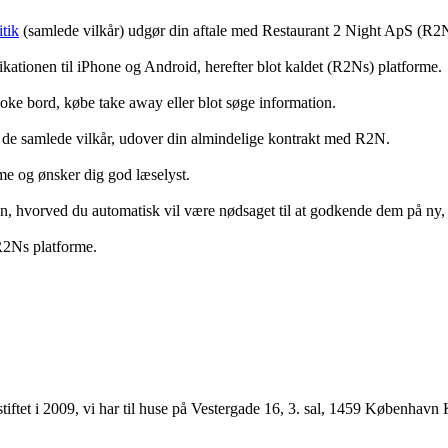
tik
(samlede vilkår) udgør din aftale med Restaurant 2 Night ApS (R2
ationen til iPhone og Android, herefter blot kaldet (R2Ns) platforme.
ooke bord, købe take away eller blot søge information.
 de samlede vilkår, udover din almindelige kontrakt med R2N.
rme og ønsker dig god læselyst.
anden, hvorved du automatisk vil være nødsaget til at godkende dem på ny
 R2Ns platforme.
ftet i 2009, vi har til huse på Vestergade 16, 3. sal, 1459 København 