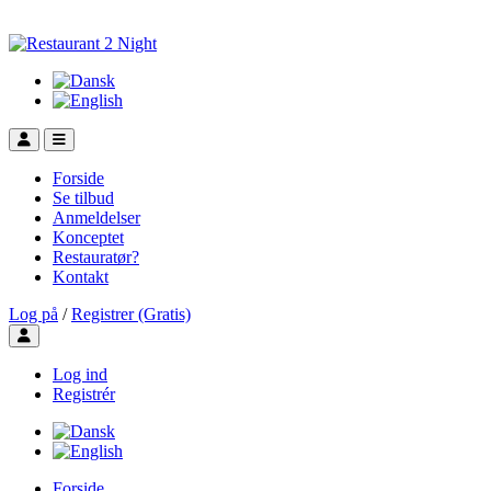
Forside
Se tilbud
Anmeldelser
Konceptet
Restauratør?
Kontakt
Log på
/
Registrer (Gratis)
Toggle user menu
Log ind
Registrér
Forside