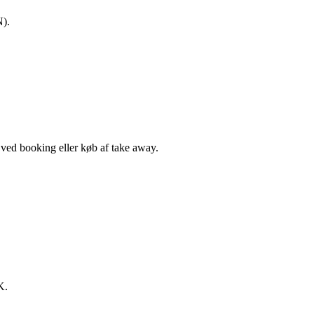
N).
, ved booking eller køb af take away.
K.