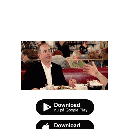
FØR DU SMUTTER
t tilbud næste gang sulten melder sig.