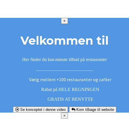
×
Velkommen til
Her finder du last-minute tilbud på restauranter
Vælg mellem +100 restauranter og caféer
Rabat på HELE REGNINGEN
GRATIS AT BENYTTE
Se konceptet i denne video
Kom tilbage til website
×