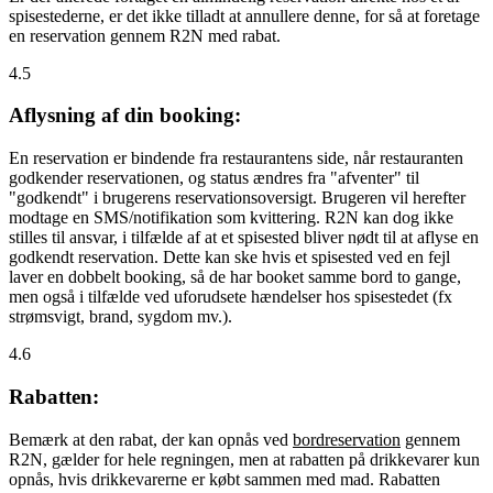
spisestederne, er det ikke tilladt at annullere denne, for så at foretage
en reservation gennem R2N med rabat.
4.5
Aflysning af din booking:
En reservation er bindende fra restaurantens side, når restauranten
godkender reservationen, og status ændres fra "afventer" til
"godkendt" i brugerens reservationsoversigt. Brugeren vil herefter
modtage en SMS/notifikation som kvittering. R2N kan dog ikke
stilles til ansvar, i tilfælde af at et spisested bliver nødt til at aflyse en
godkendt reservation. Dette kan ske hvis et spisested ved en fejl
laver en dobbelt booking, så de har booket samme bord to gange,
men også i tilfælde ved uforudsete hændelser hos spisestedet (fx
strømsvigt, brand, sygdom mv.).
4.6
Rabatten:
Bemærk at den rabat, der kan opnås ved
bordreservation
gennem
R2N, gælder for hele regningen, men at rabatten på drikkevarer kun
opnås, hvis drikkevarerne er købt sammen med mad. Rabatten