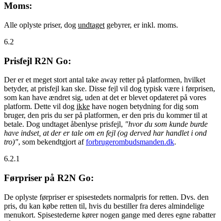
Moms:
Alle oplyste priser, dog
undtaget
gebyrer, er inkl. moms.
6.2
Prisfejl R2N Go:
Der er et meget stort antal take away retter på platformen, hvilket
betyder, at prisfejl kan ske. Disse fejl vil dog typisk være i førprisen,
som kan have ændret sig, uden at det er blevet opdateret på vores
platform. Dette vil dog
ikke
have nogen betydning for dig som
bruger, den pris du ser på platformen, er den pris du kommer til at
betale. Dog undtaget åbenlyse prisfejl,
"hvor du som kunde burde
have indset, at der er tale om en fejl (og derved har handlet i ond
tro)"
, som bekendtgjort af
forbrugerombudsmanden.dk
.
6.2.1
Førpriser på R2N Go:
De oplyste førpriser er spisestedets normalpris for retten. Dvs. den
pris, du kan købe retten til, hvis du bestiller fra deres almindelige
menukort. Spisestederne kører nogen gange med deres egne rabatter