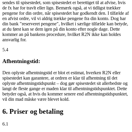
sendes til spisestedet, som spisestedet er berettiget til at afvise, hvis
de fx har for travlt eller lign. Bemærk også, at vi tidligst trækker
pengene for din ordre, når spisestedet har godkendt den. I tilfælde af
en afvist ordre, vil vi aldrig trække pengene fra din konto. Dog har
din bank "reserveret pengene", hvilket i særlige tilfælde kan betyde,
at du først kan se dem igen på din konto efter nogle dage. Dette
kommer an på bankens procedure, hvilket R2N ikke kan holdes
ansvarlig for.
5.4
Afhentningstid:
Den oplyste afhentningstid er blot et estimat, hverken R2N eller
spisestedet kan garantere, at ordren er klar til afhentning til det
oplyste afhentningstidspunkt – dog gør spisestedet sit allerbedste og
langt de fleste gange er maden klar til afhentningstidspunktet. Dette
betyder også, at hvis du kommer senere end afhentningstidspunktet,
vil din mad måske være blevet kold.
6. Priser og betaling
6.1