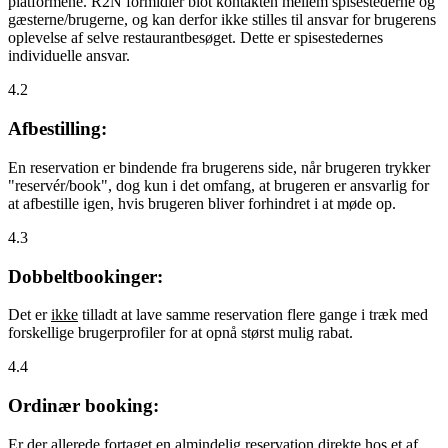
platformene. R2N formidler blot kontakten mellem spisestederne og
gæsterne/brugerne, og kan derfor ikke stilles til ansvar for brugerens
oplevelse af selve restaurantbesøget. Dette er spisestedernes
individuelle ansvar.
4.2
Afbestilling:
En reservation er bindende fra brugerens side, når brugeren trykker
"reservér/book", dog kun i det omfang, at brugeren er ansvarlig for
at afbestille igen, hvis brugeren bliver forhindret i at møde op.
4.3
Dobbeltbookinger:
Det er
ikke
tilladt at lave samme reservation flere gange i træk med
forskellige brugerprofiler for at opnå størst mulig rabat.
4.4
Ordinær booking:
Er der allerede fortaget en almindelig reservation direkte hos et af