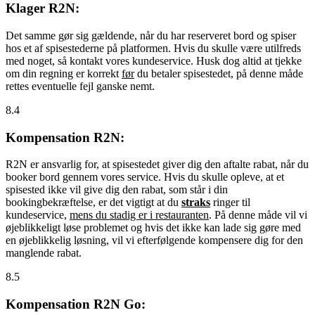
Klager R2N:
Det samme gør sig gældende, når du har reserveret bord og spiser
hos et af spisestederne på platformen. Hvis du skulle være utilfreds
med noget, så kontakt vores kundeservice. Husk dog altid at tjekke
om din regning er korrekt
før
du betaler spisestedet, på denne måde
rettes eventuelle fejl ganske nemt.
8.4
Kompensation R2N:
R2N er ansvarlig for, at spisestedet giver dig den aftalte rabat, når du
booker bord gennem vores service. Hvis du skulle opleve, at et
spisested ikke vil give dig den rabat, som står i din
bookingbekræftelse, er det vigtigt at du
straks
ringer til
kundeservice,
mens du stadig er i restauranten
. På denne måde vil vi
øjeblikkeligt løse problemet og hvis det ikke kan lade sig gøre med
en øjeblikkelig løsning, vil vi efterfølgende kompensere dig for den
manglende rabat.
8.5
Kompensation R2N Go: