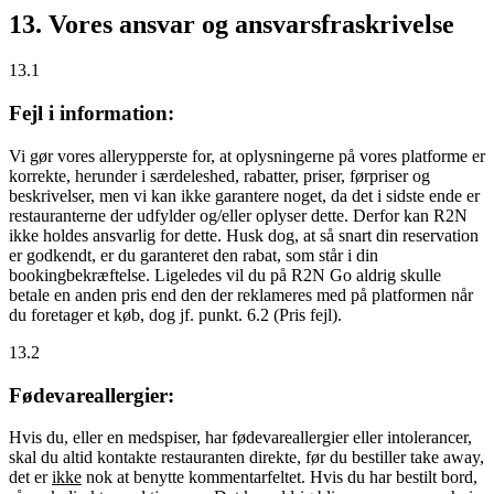
13. Vores ansvar og ansvarsfraskrivelse
13.1
Fejl i information:
Vi gør vores allerypperste for, at oplysningerne på vores platforme er
korrekte, herunder i særdeleshed, rabatter, priser, førpriser og
beskrivelser, men vi kan ikke garantere noget, da det i sidste ende er
restauranterne der udfylder og/eller oplyser dette. Derfor kan R2N
ikke holdes ansvarlig for dette. Husk dog, at så snart din reservation
er godkendt, er du garanteret den rabat, som står i din
bookingbekræftelse. Ligeledes vil du på R2N Go aldrig skulle
betale en anden pris end den der reklameres med på platformen når
du foretager et køb, dog jf. punkt. 6.2 (Pris fejl).
13.2
Fødevareallergier:
Hvis du, eller en medspiser, har fødevareallergier eller intolerancer,
skal du altid kontakte restauranten direkte, før du bestiller take away,
det er
ikke
nok at benytte kommentarfeltet. Hvis du har bestilt bord,