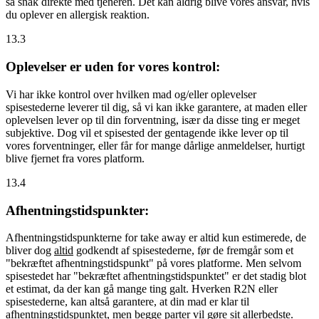
så snak direkte med tjeneren. Det kan aldrig blive vores ansvar, hvis
du oplever en allergisk reaktion.
13.3
Oplevelser er uden for vores kontrol:
Vi har ikke kontrol over hvilken mad og/eller oplevelser
spisestederne leverer til dig, så vi kan ikke garantere, at maden eller
oplevelsen lever op til din forventning, især da disse ting er meget
subjektive. Dog vil et spisested der gentagende ikke lever op til
vores forventninger, eller får for mange dårlige anmeldelser, hurtigt
blive fjernet fra vores platform.
13.4
Afhentningstidspunkter:
Afhentningstidspunkterne for take away er altid kun estimerede, de
bliver dog
altid
godkendt af spisestederne, før de fremgår som et
"bekræftet afhentningstidspunkt" på vores platforme. Men selvom
spisestedet har "bekræftet afhentningstidspunktet" er det stadig blot
et estimat, da der kan gå mange ting galt. Hverken R2N eller
spisestederne, kan altså garantere, at din mad er klar til
afhentningstidspunktet, men begge parter vil gøre sit allerbedste.