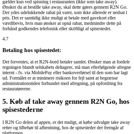
gælder kun ved spisning i restauranten (ikke som take away).
Ønsker du at bestille take away, skal dette gøres gennem R2N Go.
Der ydes udelukkende rabat på varer, som ikke allerede er nedsat i
pris. Det er samtidig ikke muligt at betale med gavekort eller
værdibevis, hvis man ønsker at opnå rabat, medmindre dette på
forhånd godkendes telefonisk eller skriftligt af spisestedet.
4.7
Betaling hos spisestedet:
Det forventes, at et R2N-bord betaler samlet. Ønsker man at fordele
regningen blandt selskabets deltagere, må man efterfølgende afregne
internt - fx. via MobilePay eller bankoverførsel til den som har lagt
ud. Formålet er at minimere risikoen for fejl samt at begrænse
administrationstiden forbundet med afregning, på opfordring fra
restauratørerne.
5. Køb af take away gennem R2N Go, hos
spisestederne
I R2N Go delen af appen, er det muligt, at købe udvalgte take away
retter og tilbehør til afhentning, hos de spisesteder der fremgår af
platformen.