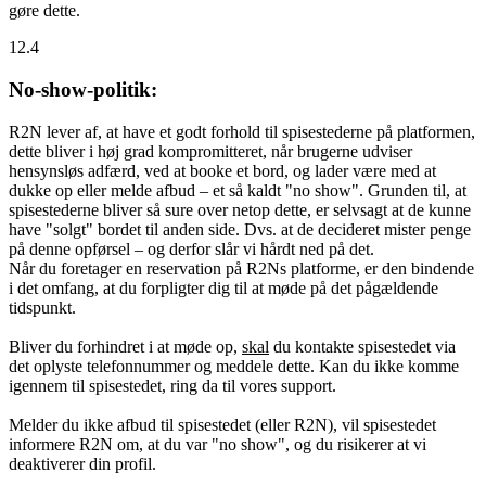
gøre dette.
12.4
No-show-politik:
R2N lever af, at have et godt forhold til spisestederne på platformen,
dette bliver i høj grad kompromitteret, når brugerne udviser
hensynsløs adfærd, ved at booke et bord, og lader være med at
dukke op eller melde afbud – et så kaldt "no show". Grunden til, at
spisestederne bliver så sure over netop dette, er selvsagt at de kunne
have "solgt" bordet til anden side. Dvs. at de decideret mister penge
på denne opførsel – og derfor slår vi hårdt ned på det.
Når du foretager en reservation på R2Ns platforme, er den bindende
i det omfang, at du forpligter dig til at møde på det pågældende
tidspunkt.
Bliver du forhindret i at møde op,
skal
du kontakte spisestedet via
det oplyste telefonnummer og meddele dette. Kan du ikke komme
igennem til spisestedet, ring da til vores support.
Melder du ikke afbud til spisestedet (eller R2N), vil spisestedet
informere R2N om, at du var "no show", og du risikerer at vi
deaktiverer din profil.