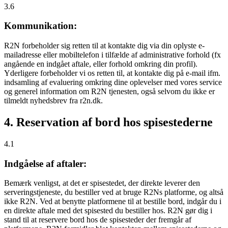
3.6
Kommunikation:
R2N forbeholder sig retten til at kontakte dig via din oplyste e-
mailadresse eller mobiltelefon i tilfælde af administrative forhold (fx
angående en indgået aftale, eller forhold omkring din profil).
Yderligere forbeholder vi os retten til, at kontakte dig på e-mail ifm.
indsamling af evaluering omkring dine oplevelser med vores service
og generel information om R2N tjenesten, også selvom du ikke er
tilmeldt nyhedsbrev fra r2n.dk.
4. Reservation af bord hos spisestederne
4.1
Indgåelse af aftaler:
Bemærk venligst, at det er spisestedet, der direkte leverer den
serveringstjeneste, du bestiller ved at bruge R2Ns platforme, og altså
ikke R2N. Ved at benytte platformene til at bestille bord, indgår du i
en direkte aftale med det spisested du bestiller hos. R2N gør dig i
stand til at reservere bord hos de spisesteder der fremgår af