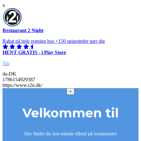
x
Restaurant 2 Night
Rabat på hele regning hos +150 spisesteder nær dig
HENT GRATIS - i Play Store
Vis
da-DK
1786154929387
https://www.r2n.dk/
×
Velkommen til
Her finder du last-minute tilbud på restauranter