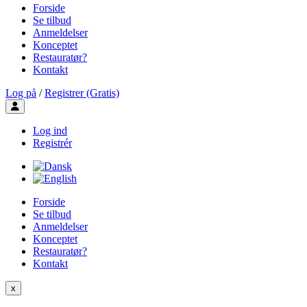
Forside
Se tilbud
Anmeldelser
Konceptet
Restauratør?
Kontakt
Log på
/
Registrer (Gratis)
Toggle user menu
Log ind
Registrér
Forside
Se tilbud
Anmeldelser
Konceptet
Restauratør?
Kontakt
x