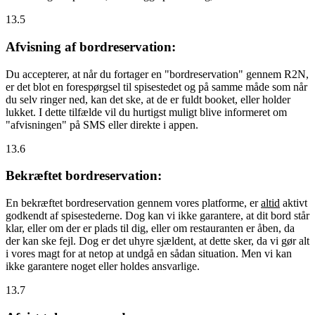
13.5
Afvisning af bordreservation:
Du accepterer, at når du fortager en "bordreservation" gennem R2N,
er det blot en forespørgsel til spisestedet og på samme måde som når
du selv ringer ned, kan det ske, at de er fuldt booket, eller holder
lukket. I dette tilfælde vil du hurtigst muligt blive informeret om
"afvisningen" på SMS eller direkte i appen.
13.6
Bekræftet bordreservation:
En bekræftet bordreservation gennem vores platforme, er
altid
aktivt
godkendt af spisestederne. Dog kan vi ikke garantere, at dit bord står
klar, eller om der er plads til dig, eller om restauranten er åben, da
der kan ske fejl. Dog er det uhyre sjældent, at dette sker, da vi gør alt
i vores magt for at netop at undgå en sådan situation. Men vi kan
ikke garantere noget eller holdes ansvarlige.
13.7