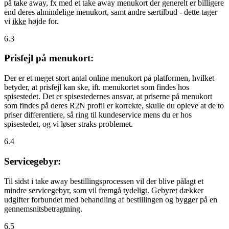
på take away, fx med et take away menukort der generelt er billigere
end deres almindelige menukort, samt andre særtilbud - dette tager
vi
ikke
højde for.
6.3
Prisfejl på menukort:
Der er et meget stort antal online menukort på platformen, hvilket
betyder, at prisfejl kan ske, ift. menukortet som findes hos
spisestedet. Det er spisestedernes ansvar, at priserne på menukort
som findes på deres R2N profil er korrekte, skulle du opleve at de to
priser differentiere, så ring til kundeservice mens du er hos
spisestedet, og vi løser straks problemet.
6.4
Servicegebyr:
Til sidst i take away bestillingsprocessen vil der blive pålagt et
mindre servicegebyr, som vil fremgå tydeligt. Gebyret dækker
udgifter forbundet med behandling af bestillingen og bygger på en
gennemsnitsbetragtning.
6.5