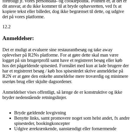
fortroligt jf. vores persondata- og cookiepolitik. Pointen er, at det er
dit ansvar, at du ikke kommer til at bryde ophavsretten, ved fx at
kopiere tekst eller billeder, dog ikke begrænset til dette, og udgive
det på vores platforme.
12.2
Anmeldelser:
Det er muligt at evaluere sine restaurantbesøg og take away
oplevelser på R2Ns platforme. For at gøre dette skal man være
logget på sin brugerprofil samt have et registreret besøg eller køb
hos det pågældende spisested. Formålet med kun at lade brugere der
har et registreret besøg / køb hos spisestedet skrive anmeldelse på
R2N er at gøre den enkelte anmeldelse mere troværdig og minimere
useriøs brug eller skjulte dagsordener.
Anmeldelser vises offentligt, så længe de er konstruktive og ikke
bryder nedenstående retningslinjer.
Bryde gældende lovgivning
Benytte links, samt promovere noget som helst andet, fx andre
spisesteder, bookingkoncepter
Udgive ærekrænkende, uanstændigt eller fornærmende