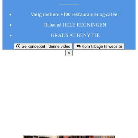
Vælg mellem +100 restauranter og caféer
Rabat på HELE REGNINGEN
GRATIS AT BENYTTE
Se konceptet i denne video
Kom tilbage til website
×
FØR DU
SMUTTER!
Hent vores gratis app og undgå at gå glip af et
godt tilbud næste gang sulten melder sig.