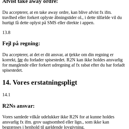
Afvist take away ordre:
Du accepterer, at en take away ordre, kan blive afvist fx ifm.
travlhed eller forkert oplyste åbningstider ol., i dette tilfælde vil du
hurtigt få dette oplyst på SMS eller direkte i appen.
13.8
Fejl på regning:
Du accepterer, at det er dit ansvar, at tjekke om din regning er
korrekt,
før
du forlader spisestedet. R2N kan ikke holdes ansvarlig
for manglende eller forkert udregning af fx rabat efter du har forladt
spisestedet.
14. Vores erstatningspligt
14.1
R2Ns ansvar:
Vores samlede vilkår udelukker ikke R2N for at kunne holdes
ansvarlig fx ifm. grov uagtsomhed eller lign., som ikke kan
begrænses i henhold til gældende lovgivning.