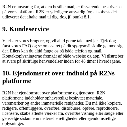
R2N er ansvarlig for, at den bestilte mad, er tilsvarende beskrivelsen
på vores platform. R2N er yderligere ansvarlig for, at spisestedet
udleverer det aftalte mad til dig, dog jf. punkt 8.1.
9. Kundeservice
Vi elsker vores brugere, og vil altid gerne tale med jer. Tjek dog
først vores FAQ og se om svaret på dit spørgsmål skulle gemme sig
der. Ellers kan du altid fange os på både telefon og mail.
Kontaktoplysningerne fremgår af både website og app. Vi tilstræber
at svare på skriftlige henvendelser inden for 48 timer i hverdagene.
10. Ejendomsret over indhold på R2Ns
platforme
R2N har ejendomsret over platformene og tjenesten. R2N
platformene indeholder ophavsretligt beskyttet materiale,
varemærker og andre immaterielle rettigheder. Du må ikke kopiere,
redigere, offentliggøre, overføre, distribuere, opføre, reproducere,
licensere, skabe afledte værker fra, overføre visning eller sælge eller
gensælge sådanne immaterielle rettigheder eller ejendomsretlige
oplysninger.