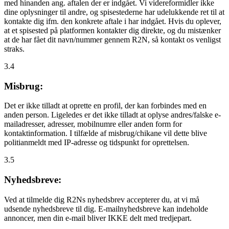
med hinanden ang. aftalen der er indgået. Vi videreformidler ikke
dine oplysninger til andre, og spisestederne har udelukkende ret til at
kontakte dig ifm. den konkrete aftale i har indgået. Hvis du oplever,
at et spisested på platformen kontakter dig direkte, og du mistænker
at de har fået dit navn/nummer gennem R2N, så kontakt os venligst
straks.
3.4
Misbrug:
Det er ikke tilladt at oprette en profil, der kan forbindes med en
anden person. Ligeledes er det ikke tilladt at oplyse andres/falske e-
mailadresser, adresser, mobilnumre eller anden form for
kontaktinformation. I tilfælde af misbrug/chikane vil dette blive
politianmeldt med IP-adresse og tidspunkt for oprettelsen.
3.5
Nyhedsbreve:
Ved at tilmelde dig R2Ns nyhedsbrev accepterer du, at vi må
udsende nyhedsbreve til dig. E-mailnyhedsbreve kan indeholde
annoncer, men din e-mail bliver IKKE delt med tredjepart.