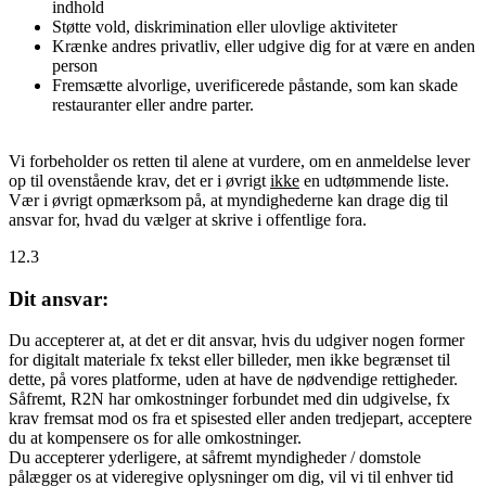
indhold
Støtte vold, diskrimination eller ulovlige aktiviteter
Krænke andres privatliv, eller udgive dig for at være en anden
person
Fremsætte alvorlige, uverificerede påstande, som kan skade
restauranter eller andre parter.
Vi forbeholder os retten til alene at vurdere, om en anmeldelse lever
op til ovenstående krav, det er i øvrigt
ikke
en udtømmende liste.
Vær i øvrigt opmærksom på, at myndighederne kan drage dig til
ansvar for, hvad du vælger at skrive i offentlige fora.
12.3
Dit ansvar:
Du accepterer at, at det er dit ansvar, hvis du udgiver nogen former
for digitalt materiale fx tekst eller billeder, men ikke begrænset til
dette, på vores platforme, uden at have de nødvendige rettigheder.
Såfremt, R2N har omkostninger forbundet med din udgivelse, fx
krav fremsat mod os fra et spisested eller anden tredjepart, acceptere
du at kompensere os for alle omkostninger.
Du accepterer yderligere, at såfremt myndigheder / domstole
pålægger os at videregive oplysninger om dig, vil vi til enhver tid