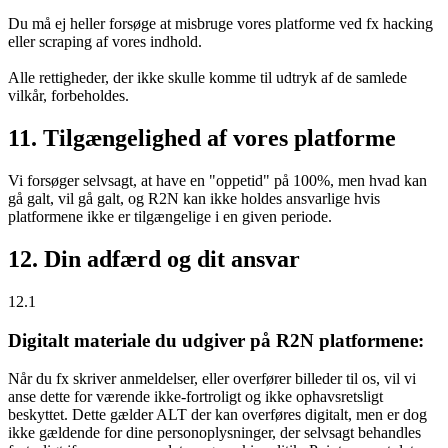
Du må ej heller forsøge at misbruge vores platforme ved fx hacking
eller scraping af vores indhold.
Alle rettigheder, der ikke skulle komme til udtryk af de samlede
vilkår, forbeholdes.
11. Tilgængelighed af vores platforme
Vi forsøger selvsagt, at have en "oppetid" på 100%, men hvad kan
gå galt, vil gå galt, og R2N kan ikke holdes ansvarlige hvis
platformene ikke er tilgængelige i en given periode.
12. Din adfærd og dit ansvar
12.1
Digitalt materiale du udgiver på R2N platformene:
Når du fx skriver anmeldelser, eller overfører billeder til os, vil vi
anse dette for værende ikke-fortroligt og ikke ophavsretsligt
beskyttet. Dette gælder ALT der kan overføres digitalt, men er dog
ikke gældende for dine personoplysninger, der selvsagt behandles