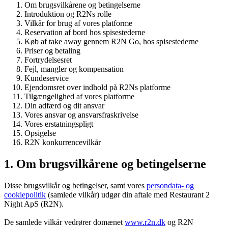
Om brugsvilkårene og betingelserne
Introduktion og R2Ns rolle
Vilkår for brug af vores platforme
Reservation af bord hos spisestederne
Køb af take away gennem R2N Go, hos spisestederne
Priser og betaling
Fortrydelsesret
Fejl, mangler og kompensation
Kundeservice
Ejendomsret over indhold på R2Ns platforme
Tilgængelighed af vores platforme
Din adfærd og dit ansvar
Vores ansvar og ansvarsfraskrivelse
Vores erstatningspligt
Opsigelse
R2N konkurrencevilkår
1. Om brugsvilkårene og betingelserne
Disse brugsvilkår og betingelser, samt vores
persondata- og
cookiepolitik
(samlede vilkår) udgør din aftale med Restaurant 2
Night ApS (R2N).
De samlede vilkår vedrører domænet
www.r2n.dk
og R2N