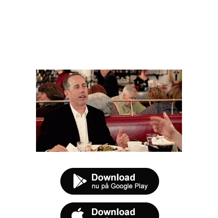
FØR DU SMUTTER
t tilbud næste gang sulten melder sig.