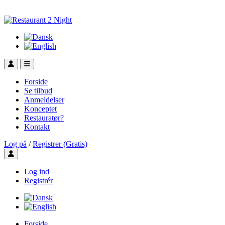
Forside
Se tilbud
Anmeldelser
Konceptet
Restauratør?
Kontakt
Log på
/
Registrer (Gratis)
Toggle user menu
Log ind
Registrér
Forside