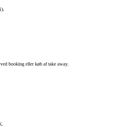
N).
, ved booking eller køb af take away.
K.