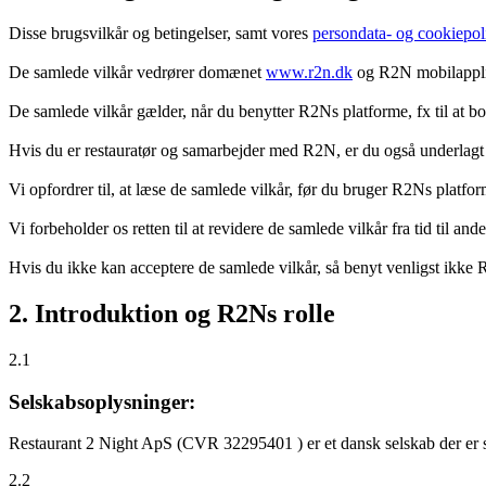
Disse brugsvilkår og betingelser, samt vores
persondata- og cookiepoli
De samlede vilkår vedrører domænet
www.r2n.dk
og R2N mobilapplik
De samlede vilkår gælder, når du benytter R2Ns platforme, fx til at b
Hvis du er restauratør og samarbejder med R2N, er du også underlagt
Vi opfordrer til, at læse de samlede vilkår, før du bruger R2Ns platfo
Vi forbeholder os retten til at revidere de samlede vilkår fra tid til 
Hvis du ikke kan acceptere de samlede vilkår, så benyt venligst ikke
2. Introduktion og R2Ns rolle
2.1
Selskabsoplysninger:
Restaurant 2 Night ApS (CVR 32295401 ) er et dansk selskab der er sti
2.2