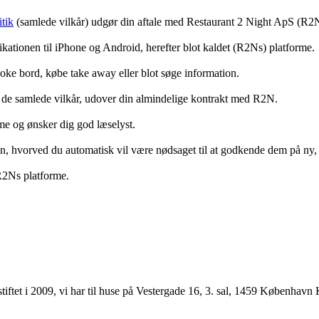
tik
(samlede vilkår) udgør din aftale med Restaurant 2 Night ApS (R2
ationen til iPhone og Android, herefter blot kaldet (R2Ns) platforme.
ooke bord, købe take away eller blot søge information.
 de samlede vilkår, udover din almindelige kontrakt med R2N.
rme og ønsker dig god læselyst.
anden, hvorved du automatisk vil være nødsaget til at godkende dem på ny
 R2Ns platforme.
ftet i 2009, vi har til huse på Vestergade 16, 3. sal, 1459 København 