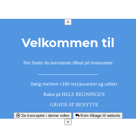
×
Velkommen til
Her finder du last-minute tilbud på restauranter
Vælg mellem +100 restauranter og caféer
Rabat på HELE REGNINGEN
GRATIS AT BENYTTE
Se konceptet i denne video
Kom tilbage til website
×