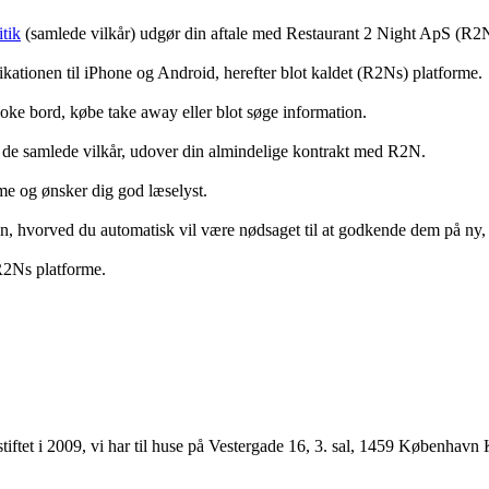
tik
(samlede vilkår) udgør din aftale med Restaurant 2 Night ApS (R2
ationen til iPhone og Android, herefter blot kaldet (R2Ns) platforme.
ooke bord, købe take away eller blot søge information.
 de samlede vilkår, udover din almindelige kontrakt med R2N.
rme og ønsker dig god læselyst.
anden, hvorved du automatisk vil være nødsaget til at godkende dem på ny
 R2Ns platforme.
ftet i 2009, vi har til huse på Vestergade 16, 3. sal, 1459 København 