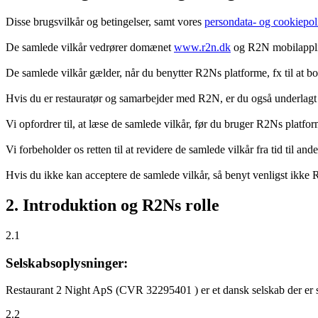
Disse brugsvilkår og betingelser, samt vores
persondata- og cookiepoli
De samlede vilkår vedrører domænet
www.r2n.dk
og R2N mobilapplik
De samlede vilkår gælder, når du benytter R2Ns platforme, fx til at b
Hvis du er restauratør og samarbejder med R2N, er du også underlagt
Vi opfordrer til, at læse de samlede vilkår, før du bruger R2Ns platfo
Vi forbeholder os retten til at revidere de samlede vilkår fra tid til 
Hvis du ikke kan acceptere de samlede vilkår, så benyt venligst ikke
2. Introduktion og R2Ns rolle
2.1
Selskabsoplysninger:
Restaurant 2 Night ApS (CVR 32295401 ) er et dansk selskab der er sti
2.2