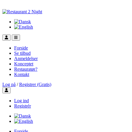
Forside
Se tilbud
Anmeldelser
Konceptet
Restauratør?
Kontakt
Log på
/
Registrer (Gratis)
Toggle user menu
Log ind
Registrér
Forside