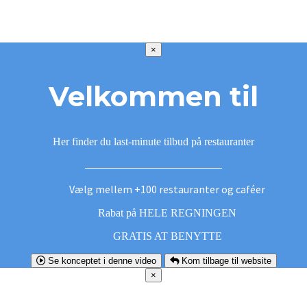
×
Velkommen til
Her finder du last-minute tilbud på restauranter
Vælg mellem +100 restauranter og caféer
Rabat på HELE REGNINGEN
GRATIS AT BENYTTE
Se konceptet i denne video
Kom tilbage til website
×