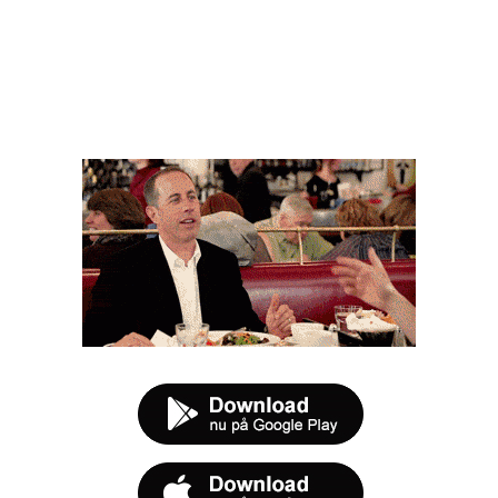
FØR DU SMUTTER
t tilbud næste gang sulten melder sig.