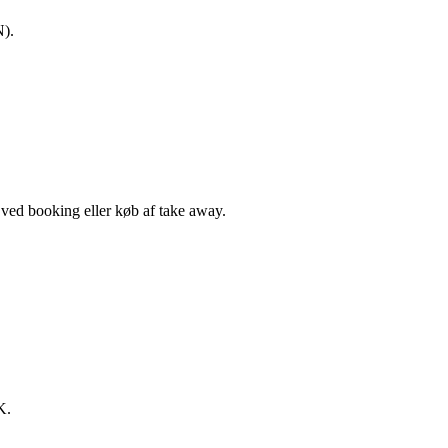
N).
, ved booking eller køb af take away.
K.