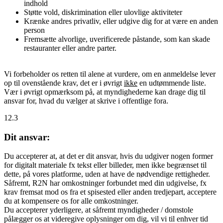
indhold
Støtte vold, diskrimination eller ulovlige aktiviteter
Krænke andres privatliv, eller udgive dig for at være en anden
person
Fremsætte alvorlige, uverificerede påstande, som kan skade
restauranter eller andre parter.
Vi forbeholder os retten til alene at vurdere, om en anmeldelse lever
op til ovenstående krav, det er i øvrigt
ikke
en udtømmende liste.
Vær i øvrigt opmærksom på, at myndighederne kan drage dig til
ansvar for, hvad du vælger at skrive i offentlige fora.
12.3
Dit ansvar:
Du accepterer at, at det er dit ansvar, hvis du udgiver nogen former
for digitalt materiale fx tekst eller billeder, men ikke begrænset til
dette, på vores platforme, uden at have de nødvendige rettigheder.
Såfremt, R2N har omkostninger forbundet med din udgivelse, fx
krav fremsat mod os fra et spisested eller anden tredjepart, acceptere
du at kompensere os for alle omkostninger.
Du accepterer yderligere, at såfremt myndigheder / domstole
pålægger os at videregive oplysninger om dig, vil vi til enhver tid