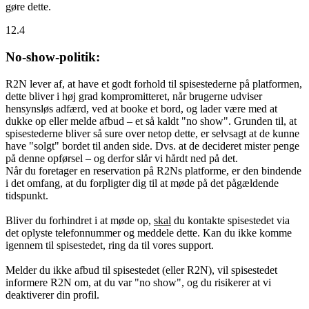
gøre dette.
12.4
No-show-politik:
R2N lever af, at have et godt forhold til spisestederne på platformen,
dette bliver i høj grad kompromitteret, når brugerne udviser
hensynsløs adfærd, ved at booke et bord, og lader være med at
dukke op eller melde afbud – et så kaldt "no show". Grunden til, at
spisestederne bliver så sure over netop dette, er selvsagt at de kunne
have "solgt" bordet til anden side. Dvs. at de decideret mister penge
på denne opførsel – og derfor slår vi hårdt ned på det.
Når du foretager en reservation på R2Ns platforme, er den bindende
i det omfang, at du forpligter dig til at møde på det pågældende
tidspunkt.
Bliver du forhindret i at møde op,
skal
du kontakte spisestedet via
det oplyste telefonnummer og meddele dette. Kan du ikke komme
igennem til spisestedet, ring da til vores support.
Melder du ikke afbud til spisestedet (eller R2N), vil spisestedet
informere R2N om, at du var "no show", og du risikerer at vi
deaktiverer din profil.