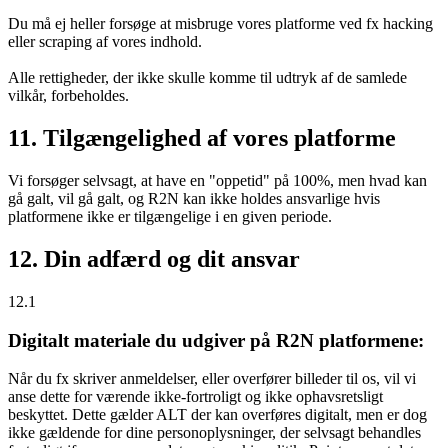
Du må ej heller forsøge at misbruge vores platforme ved fx hacking
eller scraping af vores indhold.
Alle rettigheder, der ikke skulle komme til udtryk af de samlede
vilkår, forbeholdes.
11. Tilgængelighed af vores platforme
Vi forsøger selvsagt, at have en "oppetid" på 100%, men hvad kan
gå galt, vil gå galt, og R2N kan ikke holdes ansvarlige hvis
platformene ikke er tilgængelige i en given periode.
12. Din adfærd og dit ansvar
12.1
Digitalt materiale du udgiver på R2N platformene:
Når du fx skriver anmeldelser, eller overfører billeder til os, vil vi
anse dette for værende ikke-fortroligt og ikke ophavsretsligt
beskyttet. Dette gælder ALT der kan overføres digitalt, men er dog
ikke gældende for dine personoplysninger, der selvsagt behandles