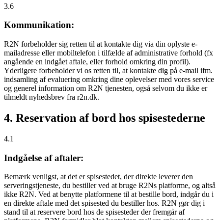
3.6
Kommunikation:
R2N forbeholder sig retten til at kontakte dig via din oplyste e-
mailadresse eller mobiltelefon i tilfælde af administrative forhold (fx
angående en indgået aftale, eller forhold omkring din profil).
Yderligere forbeholder vi os retten til, at kontakte dig på e-mail ifm.
indsamling af evaluering omkring dine oplevelser med vores service
og generel information om R2N tjenesten, også selvom du ikke er
tilmeldt nyhedsbrev fra r2n.dk.
4. Reservation af bord hos spisestederne
4.1
Indgåelse af aftaler:
Bemærk venligst, at det er spisestedet, der direkte leverer den
serveringstjeneste, du bestiller ved at bruge R2Ns platforme, og altså
ikke R2N. Ved at benytte platformene til at bestille bord, indgår du i
en direkte aftale med det spisested du bestiller hos. R2N gør dig i
stand til at reservere bord hos de spisesteder der fremgår af