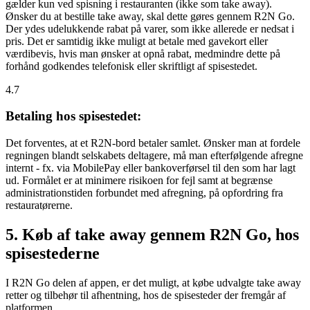
gælder kun ved spisning i restauranten (ikke som take away).
Ønsker du at bestille take away, skal dette gøres gennem R2N Go.
Der ydes udelukkende rabat på varer, som ikke allerede er nedsat i
pris. Det er samtidig ikke muligt at betale med gavekort eller
værdibevis, hvis man ønsker at opnå rabat, medmindre dette på
forhånd godkendes telefonisk eller skriftligt af spisestedet.
4.7
Betaling hos spisestedet:
Det forventes, at et R2N-bord betaler samlet. Ønsker man at fordele
regningen blandt selskabets deltagere, må man efterfølgende afregne
internt - fx. via MobilePay eller bankoverførsel til den som har lagt
ud. Formålet er at minimere risikoen for fejl samt at begrænse
administrationstiden forbundet med afregning, på opfordring fra
restauratørerne.
5. Køb af take away gennem R2N Go, hos
spisestederne
I R2N Go delen af appen, er det muligt, at købe udvalgte take away
retter og tilbehør til afhentning, hos de spisesteder der fremgår af
platformen.