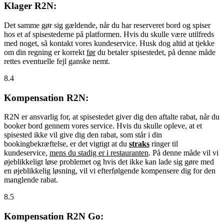
Klager R2N:
Det samme gør sig gældende, når du har reserveret bord og spiser
hos et af spisestederne på platformen. Hvis du skulle være utilfreds
med noget, så kontakt vores kundeservice. Husk dog altid at tjekke
om din regning er korrekt
før
du betaler spisestedet, på denne måde
rettes eventuelle fejl ganske nemt.
8.4
Kompensation R2N:
R2N er ansvarlig for, at spisestedet giver dig den aftalte rabat, når du
booker bord gennem vores service. Hvis du skulle opleve, at et
spisested ikke vil give dig den rabat, som står i din
bookingbekræftelse, er det vigtigt at du
straks
ringer til
kundeservice,
mens du stadig er i restauranten
. På denne måde vil vi
øjeblikkeligt løse problemet og hvis det ikke kan lade sig gøre med
en øjeblikkelig løsning, vil vi efterfølgende kompensere dig for den
manglende rabat.
8.5
Kompensation R2N Go: