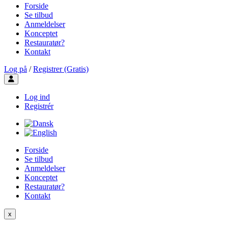
Forside
Se tilbud
Anmeldelser
Konceptet
Restauratør?
Kontakt
Log på
/
Registrer (Gratis)
Toggle user menu
Log ind
Registrér
Forside
Se tilbud
Anmeldelser
Konceptet
Restauratør?
Kontakt
x