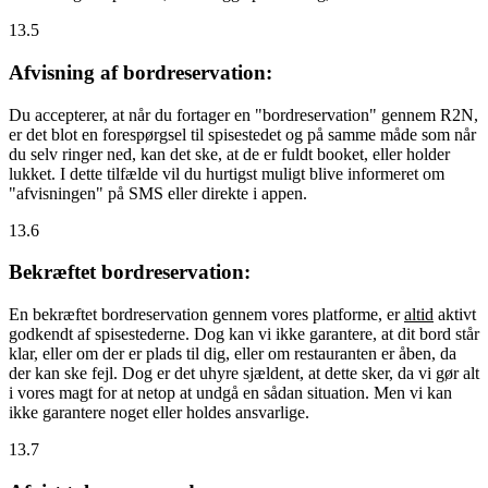
13.5
Afvisning af bordreservation:
Du accepterer, at når du fortager en "bordreservation" gennem R2N,
er det blot en forespørgsel til spisestedet og på samme måde som når
du selv ringer ned, kan det ske, at de er fuldt booket, eller holder
lukket. I dette tilfælde vil du hurtigst muligt blive informeret om
"afvisningen" på SMS eller direkte i appen.
13.6
Bekræftet bordreservation:
En bekræftet bordreservation gennem vores platforme, er
altid
aktivt
godkendt af spisestederne. Dog kan vi ikke garantere, at dit bord står
klar, eller om der er plads til dig, eller om restauranten er åben, da
der kan ske fejl. Dog er det uhyre sjældent, at dette sker, da vi gør alt
i vores magt for at netop at undgå en sådan situation. Men vi kan
ikke garantere noget eller holdes ansvarlige.
13.7