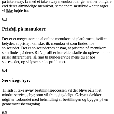
på take away, fx med et take away menukort der generelt er billigere
end deres almindelige menukort, samt andre særtilbud - dette tager
vi
ikke
højde for.
6.3
Prisfejl på menukort:
Der er et meget stort antal online menukort på platformen, hvilket
betyder, at prisfejl kan ske, ift. menukortet som findes hos
spisestedet. Det er spisestedernes ansvar, at priserne på menukort
som findes på deres R2N profil er korrekte, skulle du opleve at de to
priser differentiere, så ring til kundeservice mens du er hos
spisestedet, og vi løser straks problemet.
6.4
Servicegebyr:
Til sidst i take away bestillingsprocessen vil der blive pålagt et
mindre servicegebyr, som vil fremgå tydeligt. Gebyret dækker
udgifter forbundet med behandling af bestillingen og bygger på en
gennemsnitsbetragtning.
6.5