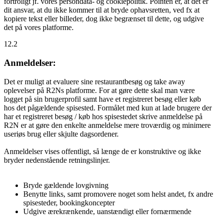
fortroligt jf. vores persondata- og cookiepolitik. Pointen er, at det er
dit ansvar, at du ikke kommer til at bryde ophavsretten, ved fx at
kopiere tekst eller billeder, dog ikke begrænset til dette, og udgive
det på vores platforme.
12.2
Anmeldelser:
Det er muligt at evaluere sine restaurantbesøg og take away
oplevelser på R2Ns platforme. For at gøre dette skal man være
logget på sin brugerprofil samt have et registreret besøg eller køb
hos det pågældende spisested. Formålet med kun at lade brugere der
har et registreret besøg / køb hos spisestedet skrive anmeldelse på
R2N er at gøre den enkelte anmeldelse mere troværdig og minimere
useriøs brug eller skjulte dagsordener.
Anmeldelser vises offentligt, så længe de er konstruktive og ikke
bryder nedenstående retningslinjer.
Bryde gældende lovgivning
Benytte links, samt promovere noget som helst andet, fx andre
spisesteder, bookingkoncepter
Udgive ærekrænkende, uanstændigt eller fornærmende