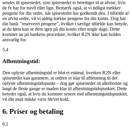
sendes til spisestedet, som spisestedet er berettiget til at afvise, hvis
de fx har for travlt eller lign. Bemærk også, at vi tidligst trækker
pengene for din ordre, når spisestedet har godkendt den. I tilfælde af
en afvist ordre, vil vi aldrig trække pengene fra din konto. Dog har
din bank "reserveret pengene", hvilket i særlige tilfælde kan betyde,
at du først kan se dem igen på din konto efter nogle dage. Dette
kommer an på bankens procedure, hvilket R2N ikke kan holdes
ansvarlig for.
5.4
Afhentningstid:
Den oplyste afhentningstid er blot et estimat, hverken R2N eller
spisestedet kan garantere, at ordren er klar til afhentning til det
oplyste afhentningstidspunkt – dog gør spisestedet sit allerbedste og
langt de fleste gange er maden klar til afhentningstidspunktet. Dette
betyder også, at hvis du kommer senere end afhentningstidspunktet,
vil din mad måske være blevet kold.
6. Priser og betaling
6.1