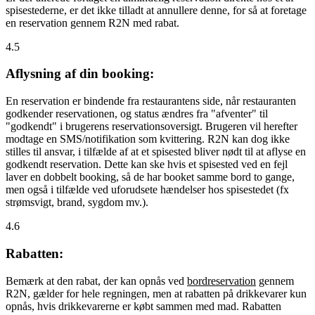
spisestederne, er det ikke tilladt at annullere denne, for så at foretage
en reservation gennem R2N med rabat.
4.5
Aflysning af din booking:
En reservation er bindende fra restaurantens side, når restauranten
godkender reservationen, og status ændres fra "afventer" til
"godkendt" i brugerens reservationsoversigt. Brugeren vil herefter
modtage en SMS/notifikation som kvittering. R2N kan dog ikke
stilles til ansvar, i tilfælde af at et spisested bliver nødt til at aflyse en
godkendt reservation. Dette kan ske hvis et spisested ved en fejl
laver en dobbelt booking, så de har booket samme bord to gange,
men også i tilfælde ved uforudsete hændelser hos spisestedet (fx
strømsvigt, brand, sygdom mv.).
4.6
Rabatten:
Bemærk at den rabat, der kan opnås ved
bordreservation
gennem
R2N, gælder for hele regningen, men at rabatten på drikkevarer kun
opnås, hvis drikkevarerne er købt sammen med mad. Rabatten