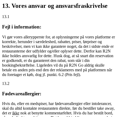
13. Vores ansvar og ansvarsfraskrivelse
13.1
Fejl i information:
Vi gør vores allerypperste for, at oplysningerne på vores platforme er
korrekte, herunder i særdeleshed, rabatter, priser, førpriser og
beskrivelser, men vi kan ikke garantere noget, da det i sidste ende er
restauranterne der udfylder og/eller oplyser dette. Derfor kan R2N
ikke holdes ansvarlig for dette. Husk dog, at så snart din reservation
er godkendt, er du garanteret den rabat, som står i din
bookingbekræftelse. Ligeledes vil du på R2N Go aldrig skulle
betale en anden pris end den der reklameres med på platformen når
du foretager et køb, dog jf. punkt. 6.2 (Pris fejl).
13.2
Fødevareallergier:
Hvis du, eller en medspiser, har fødevareallergier eller intolerancer,
skal du altid kontakte restauranten direkte, før du bestiller take away,
det er
ikke
nok at benytte kommentarfeltet. Hvis du har bestilt bord,