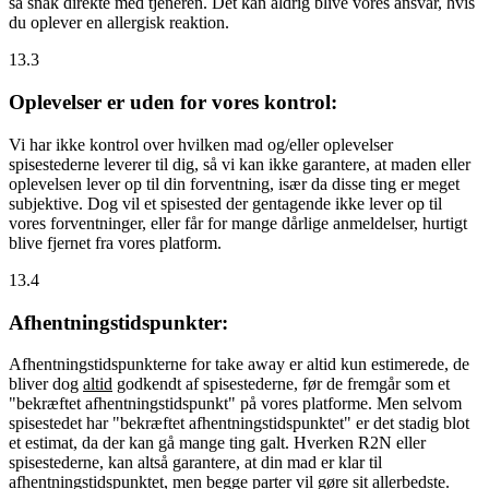
så snak direkte med tjeneren. Det kan aldrig blive vores ansvar, hvis
du oplever en allergisk reaktion.
13.3
Oplevelser er uden for vores kontrol:
Vi har ikke kontrol over hvilken mad og/eller oplevelser
spisestederne leverer til dig, så vi kan ikke garantere, at maden eller
oplevelsen lever op til din forventning, især da disse ting er meget
subjektive. Dog vil et spisested der gentagende ikke lever op til
vores forventninger, eller får for mange dårlige anmeldelser, hurtigt
blive fjernet fra vores platform.
13.4
Afhentningstidspunkter:
Afhentningstidspunkterne for take away er altid kun estimerede, de
bliver dog
altid
godkendt af spisestederne, før de fremgår som et
"bekræftet afhentningstidspunkt" på vores platforme. Men selvom
spisestedet har "bekræftet afhentningstidspunktet" er det stadig blot
et estimat, da der kan gå mange ting galt. Hverken R2N eller
spisestederne, kan altså garantere, at din mad er klar til
afhentningstidspunktet, men begge parter vil gøre sit allerbedste.