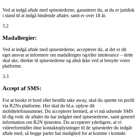
Ved at indgå aftale med spisestederne, garanterer du, at du er juridisk
i stand til at indgå bindende aftaler, samt er over 18 år.
3.2
Madallergier:
Ved at indgå aftale med spisestederne, accepterer du, at det er dit
eget ansvar at informere om madallergier og/eller intolerance – dette
skal ske, direkte til spisestederne og altså ikke ved at benytte vores
platforme.
3.3
Accept af SMS:
For at booke et bord eller bestille take away, skal du oprette en profil
via R2Ns platforme. Her skal du bl.a. oplyse dit
mobiltelefonnummer. Du accepterer hermed, at vi må udsende SMS
til dig vedr. de aftaler du har indgået med spisestederne, samt generel
information om R2N tjenesten. Du accepterer yderligere, at vi
videreformidler dine kontaktoplysninger til de spisesteder du indgår
aftale med, så begge parter har mulighed for at komme i kontakt