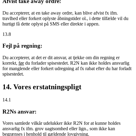
Afvist take away ordre:
Du accepterer, at en take away ordre, kan blive afvist fx ifm.
travlhed eller forkert oplyste åbningstider ol., i dette tilfælde vil du
hurtigt få dette oplyst på SMS eller direkte i appen.
13.8
Fejl på regning:
Du accepterer, at det er dit ansvar, at tjekke om din regning er
korrekt,
før
du forlader spisestedet. R2N kan ikke holdes ansvarlig
for manglende eller forkert udregning af fx rabat efter du har forladt
spisestedet.
14. Vores erstatningspligt
14.1
R2Ns ansvar:
Vores samlede vilkår udelukker ikke R2N for at kunne holdes
ansvarlig fx ifm. grov uagtsomhed eller lign., som ikke kan
begrænses i henhold til gældende lovgivning.