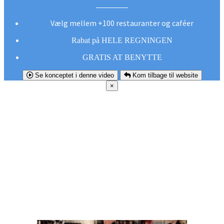
Vælg mellem +100 restauranter og caféer
Rabat på HELE REGNINGEN
GRATIS AT BENYTTE
Se konceptet i denne video
Kom tilbage til website
×
FØR DU
SMUTTER!
Hent vores gratis app og undgå at gå glip af et
godt tilbud næste gang sulten melder sig.