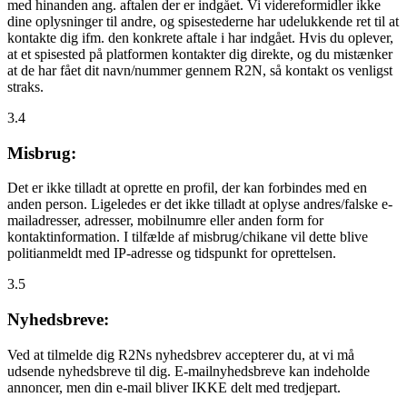
med hinanden ang. aftalen der er indgået. Vi videreformidler ikke
dine oplysninger til andre, og spisestederne har udelukkende ret til at
kontakte dig ifm. den konkrete aftale i har indgået. Hvis du oplever,
at et spisested på platformen kontakter dig direkte, og du mistænker
at de har fået dit navn/nummer gennem R2N, så kontakt os venligst
straks.
3.4
Misbrug:
Det er ikke tilladt at oprette en profil, der kan forbindes med en
anden person. Ligeledes er det ikke tilladt at oplyse andres/falske e-
mailadresser, adresser, mobilnumre eller anden form for
kontaktinformation. I tilfælde af misbrug/chikane vil dette blive
politianmeldt med IP-adresse og tidspunkt for oprettelsen.
3.5
Nyhedsbreve:
Ved at tilmelde dig R2Ns nyhedsbrev accepterer du, at vi må
udsende nyhedsbreve til dig. E-mailnyhedsbreve kan indeholde
annoncer, men din e-mail bliver IKKE delt med tredjepart.