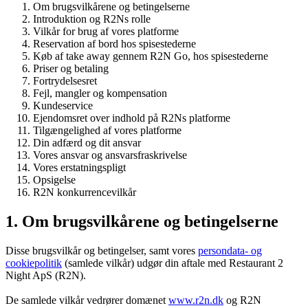
Om brugsvilkårene og betingelserne
Introduktion og R2Ns rolle
Vilkår for brug af vores platforme
Reservation af bord hos spisestederne
Køb af take away gennem R2N Go, hos spisestederne
Priser og betaling
Fortrydelsesret
Fejl, mangler og kompensation
Kundeservice
Ejendomsret over indhold på R2Ns platforme
Tilgængelighed af vores platforme
Din adfærd og dit ansvar
Vores ansvar og ansvarsfraskrivelse
Vores erstatningspligt
Opsigelse
R2N konkurrencevilkår
1. Om brugsvilkårene og betingelserne
Disse brugsvilkår og betingelser, samt vores
persondata- og
cookiepolitik
(samlede vilkår) udgør din aftale med Restaurant 2
Night ApS (R2N).
De samlede vilkår vedrører domænet
www.r2n.dk
og R2N