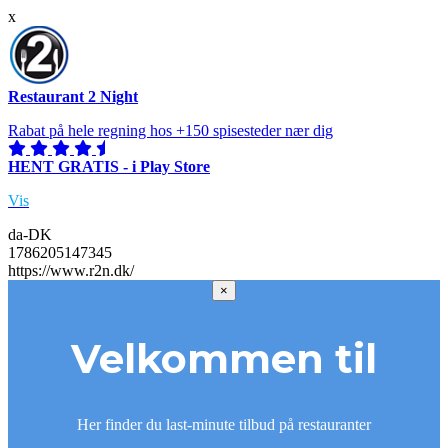
x
Restaurant 2 Night
Rabat på hele regning hos +150 spisesteder nær dig
HENT GRATIS - i Play Store
Vis
da-DK
1786205147345
https://www.r2n.dk/
×
Velkommen til
Her finder du last-minute tilbud på restauranter