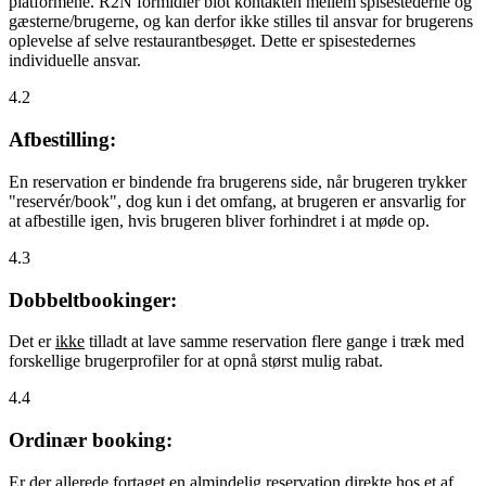
platformene. R2N formidler blot kontakten mellem spisestederne og
gæsterne/brugerne, og kan derfor ikke stilles til ansvar for brugerens
oplevelse af selve restaurantbesøget. Dette er spisestedernes
individuelle ansvar.
4.2
Afbestilling:
En reservation er bindende fra brugerens side, når brugeren trykker
"reservér/book", dog kun i det omfang, at brugeren er ansvarlig for
at afbestille igen, hvis brugeren bliver forhindret i at møde op.
4.3
Dobbeltbookinger:
Det er
ikke
tilladt at lave samme reservation flere gange i træk med
forskellige brugerprofiler for at opnå størst mulig rabat.
4.4
Ordinær booking:
Er der allerede fortaget en almindelig reservation direkte hos et af