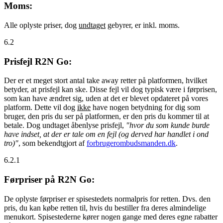
Moms:
Alle oplyste priser, dog
undtaget
gebyrer, er inkl. moms.
6.2
Prisfejl R2N Go:
Der er et meget stort antal take away retter på platformen, hvilket
betyder, at prisfejl kan ske. Disse fejl vil dog typisk være i førprisen,
som kan have ændret sig, uden at det er blevet opdateret på vores
platform. Dette vil dog
ikke
have nogen betydning for dig som
bruger, den pris du ser på platformen, er den pris du kommer til at
betale. Dog undtaget åbenlyse prisfejl,
"hvor du som kunde burde
have indset, at der er tale om en fejl (og derved har handlet i ond
tro)"
, som bekendtgjort af
forbrugerombudsmanden.dk
.
6.2.1
Førpriser på R2N Go:
De oplyste førpriser er spisestedets normalpris for retten. Dvs. den
pris, du kan købe retten til, hvis du bestiller fra deres almindelige
menukort. Spisestederne kører nogen gange med deres egne rabatter