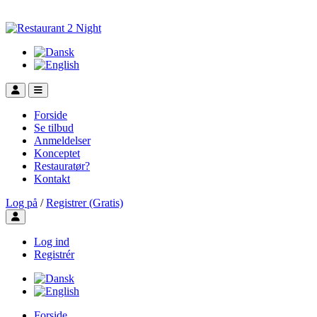
Forside
Se tilbud
Anmeldelser
Konceptet
Restauratør?
Kontakt
Log på
/
Registrer (Gratis)
Toggle user menu
Log ind
Registrér
Forside