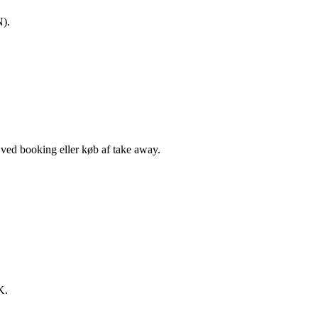
N).
, ved booking eller køb af take away.
K.