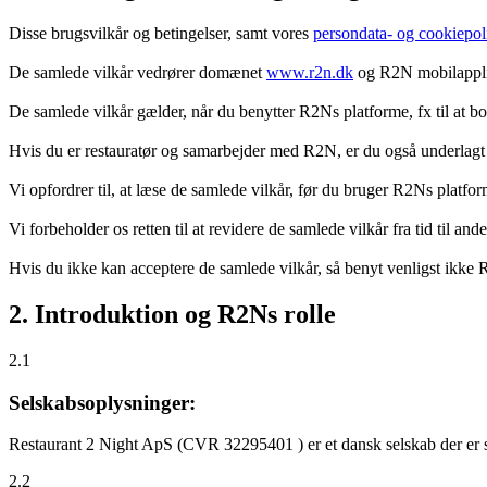
Disse brugsvilkår og betingelser, samt vores
persondata- og cookiepoli
De samlede vilkår vedrører domænet
www.r2n.dk
og R2N mobilapplik
De samlede vilkår gælder, når du benytter R2Ns platforme, fx til at b
Hvis du er restauratør og samarbejder med R2N, er du også underlagt
Vi opfordrer til, at læse de samlede vilkår, før du bruger R2Ns platfo
Vi forbeholder os retten til at revidere de samlede vilkår fra tid til 
Hvis du ikke kan acceptere de samlede vilkår, så benyt venligst ikke
2. Introduktion og R2Ns rolle
2.1
Selskabsoplysninger:
Restaurant 2 Night ApS (CVR 32295401 ) er et dansk selskab der er sti
2.2