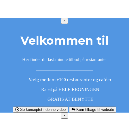
×
Velkommen til
Her finder du last-minute tilbud på restauranter
Vælg mellem +100 restauranter og caféer
Rabat på HELE REGNINGEN
GRATIS AT BENYTTE
Se konceptet i denne video
Kom tilbage til website
×