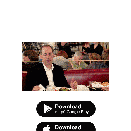
FØR DU SMUTTER
t tilbud næste gang sulten melder sig.