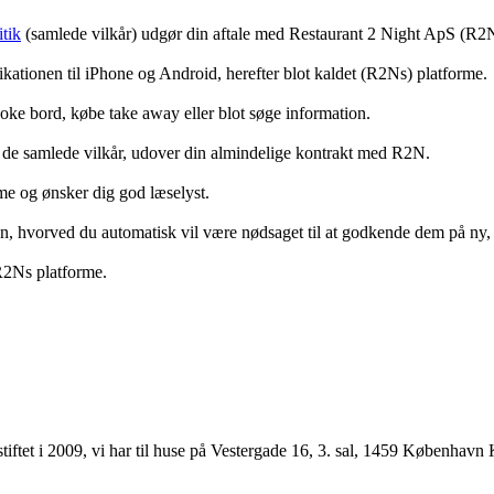
tik
(samlede vilkår) udgør din aftale med Restaurant 2 Night ApS (R2
ationen til iPhone og Android, herefter blot kaldet (R2Ns) platforme.
ooke bord, købe take away eller blot søge information.
 de samlede vilkår, udover din almindelige kontrakt med R2N.
rme og ønsker dig god læselyst.
anden, hvorved du automatisk vil være nødsaget til at godkende dem på ny
 R2Ns platforme.
ftet i 2009, vi har til huse på Vestergade 16, 3. sal, 1459 København 