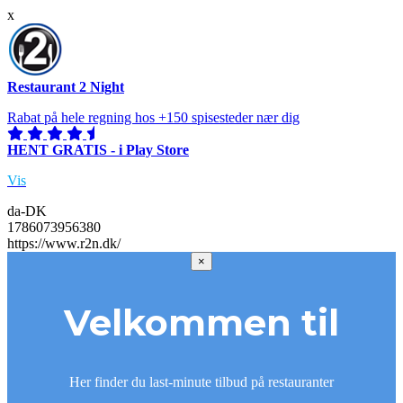
x
Restaurant 2 Night
Rabat på hele regning hos +150 spisesteder nær dig
HENT GRATIS - i Play Store
Vis
da-DK
1786073956380
https://www.r2n.dk/
×
Velkommen til
Her finder du last-minute tilbud på restauranter