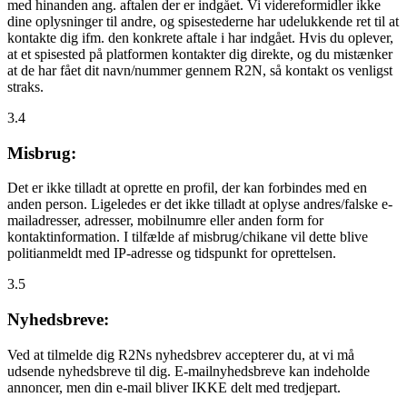
med hinanden ang. aftalen der er indgået. Vi videreformidler ikke
dine oplysninger til andre, og spisestederne har udelukkende ret til at
kontakte dig ifm. den konkrete aftale i har indgået. Hvis du oplever,
at et spisested på platformen kontakter dig direkte, og du mistænker
at de har fået dit navn/nummer gennem R2N, så kontakt os venligst
straks.
3.4
Misbrug:
Det er ikke tilladt at oprette en profil, der kan forbindes med en
anden person. Ligeledes er det ikke tilladt at oplyse andres/falske e-
mailadresser, adresser, mobilnumre eller anden form for
kontaktinformation. I tilfælde af misbrug/chikane vil dette blive
politianmeldt med IP-adresse og tidspunkt for oprettelsen.
3.5
Nyhedsbreve:
Ved at tilmelde dig R2Ns nyhedsbrev accepterer du, at vi må
udsende nyhedsbreve til dig. E-mailnyhedsbreve kan indeholde
annoncer, men din e-mail bliver IKKE delt med tredjepart.