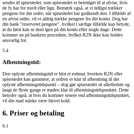
sendes til spisestedet, som spisestedet er berettiget til at afvise, hvis
de fx har for travlt eller lign. Bemærk også, at vi tidligst trækker
pengene for din ordre, når spisestedet har godkendt den. I tilfælde af
en afvist ordre, vil vi aldrig trække pengene fra din konto. Dog har
din bank "reserveret pengene", hvilket i særlige tilfælde kan betyde,
at du først kan se dem igen på din konto efter nogle dage. Dette
kommer an på bankens procedure, hvilket R2N ikke kan holdes
ansvarlig for.
5.4
Afhentningstid:
Den oplyste afhentningstid er blot et estimat, hverken R2N eller
spisestedet kan garantere, at ordren er klar til afhentning til det
oplyste afhentningstidspunkt – dog gør spisestedet sit allerbedste og
langt de fleste gange er maden klar til afhentningstidspunktet. Dette
betyder også, at hvis du kommer senere end afhentningstidspunktet,
vil din mad måske være blevet kold.
6. Priser og betaling
6.1