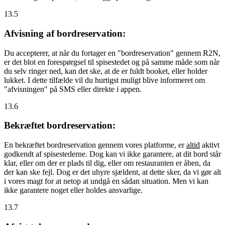
13.5
Afvisning af bordreservation:
Du accepterer, at når du fortager en "bordreservation" gennem R2N,
er det blot en forespørgsel til spisestedet og på samme måde som når
du selv ringer ned, kan det ske, at de er fuldt booket, eller holder
lukket. I dette tilfælde vil du hurtigst muligt blive informeret om
"afvisningen" på SMS eller direkte i appen.
13.6
Bekræftet bordreservation:
En bekræftet bordreservation gennem vores platforme, er
altid
aktivt
godkendt af spisestederne. Dog kan vi ikke garantere, at dit bord står
klar, eller om der er plads til dig, eller om restauranten er åben, da
der kan ske fejl. Dog er det uhyre sjældent, at dette sker, da vi gør alt
i vores magt for at netop at undgå en sådan situation. Men vi kan
ikke garantere noget eller holdes ansvarlige.
13.7