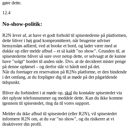
gøre dette.
12.4
No-show-politik:
R2N lever af, at have et godt forhold til spisestederne på platformen,
dette bliver i høj grad kompromitteret, når brugerne udviser
hensynsløs adfærd, ved at booke et bord, og lader være med at
dukke op eller melde afbud – et så kaldt "no show". Grunden til, at
spisestederne bliver så sure over netop dette, er selvsagt at de kunne
have "solgt" bordet til anden side. Dvs. at de decideret mister penge
på denne opførsel – og derfor slår vi hårdt ned på det.
Når du foretager en reservation på R2Ns platforme, er den bindende
i det omfang, at du forpligter dig til at møde på det pågældende
tidspunkt.
Bliver du forhindret i at møde op,
skal
du kontakte spisestedet via
det oplyste telefonnummer og meddele dette. Kan du ikke komme
igennem til spisestedet, ring da til vores support.
Melder du ikke afbud til spisestedet (eller R2N), vil spisestedet
informere R2N om, at du var "no show", og du risikerer at vi
deaktiverer din profil.