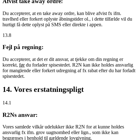
Afvist take away ordre:
Du accepterer, at en take away ordre, kan blive afvist fx ifm.
travlhed eller forkert oplyste åbningstider ol., i dette tilfælde vil du
hurtigt få dette oplyst på SMS eller direkte i appen.
13.8
Fejl på regning:
Du accepterer, at det er dit ansvar, at tjekke om din regning er
korrekt,
før
du forlader spisestedet. R2N kan ikke holdes ansvarlig
for manglende eller forkert udregning af fx rabat efter du har forladt
spisestedet.
14. Vores erstatningspligt
14.1
R2Ns ansvar:
Vores samlede vilkår udelukker ikke R2N for at kunne holdes
ansvarlig fx ifm. grov uagtsomhed eller lign., som ikke kan
begrænses i henhold til gældende lovgivning.