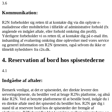
3.6
Kommunikation:
R2N forbeholder sig retten til at kontakte dig via din oplyste e-
mailadresse eller mobiltelefon i tilfælde af administrative forhold (fx
angående en indgået aftale, eller forhold omkring din profil).
Yderligere forbeholder vi os retten til, at kontakte dig på e-mail ifm.
indsamling af evaluering omkring dine oplevelser med vores service
og generel information om R2N tjenesten, også selvom du ikke er
tilmeldt nyhedsbrev fra r2n.dk.
4. Reservation af bord hos spisestederne
4.1
Indgåelse af aftaler:
Bemærk venligst, at det er spisestedet, der direkte leverer den
serveringstjeneste, du bestiller ved at bruge R2Ns platforme, og altså
ikke R2N. Ved at benytte platformene til at bestille bord, indgår du i
en direkte aftale med det spisested du bestiller hos. R2N gør dig i
stand til at reservere bord hos de spisesteder der fremgår af