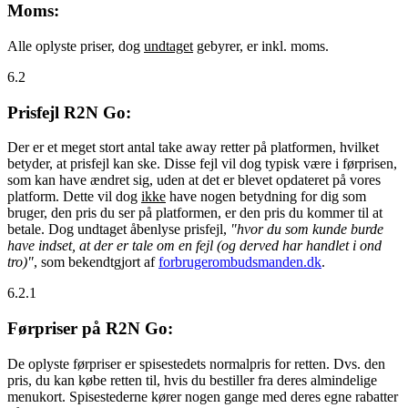
Moms:
Alle oplyste priser, dog
undtaget
gebyrer, er inkl. moms.
6.2
Prisfejl R2N Go:
Der er et meget stort antal take away retter på platformen, hvilket
betyder, at prisfejl kan ske. Disse fejl vil dog typisk være i førprisen,
som kan have ændret sig, uden at det er blevet opdateret på vores
platform. Dette vil dog
ikke
have nogen betydning for dig som
bruger, den pris du ser på platformen, er den pris du kommer til at
betale. Dog undtaget åbenlyse prisfejl,
"hvor du som kunde burde
have indset, at der er tale om en fejl (og derved har handlet i ond
tro)"
, som bekendtgjort af
forbrugerombudsmanden.dk
.
6.2.1
Førpriser på R2N Go:
De oplyste førpriser er spisestedets normalpris for retten. Dvs. den
pris, du kan købe retten til, hvis du bestiller fra deres almindelige
menukort. Spisestederne kører nogen gange med deres egne rabatter