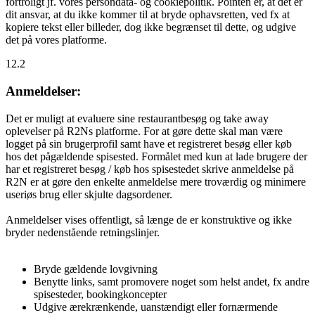
fortroligt jf. vores persondata- og cookiepolitik. Pointen er, at det er
dit ansvar, at du ikke kommer til at bryde ophavsretten, ved fx at
kopiere tekst eller billeder, dog ikke begrænset til dette, og udgive
det på vores platforme.
12.2
Anmeldelser:
Det er muligt at evaluere sine restaurantbesøg og take away
oplevelser på R2Ns platforme. For at gøre dette skal man være
logget på sin brugerprofil samt have et registreret besøg eller køb
hos det pågældende spisested. Formålet med kun at lade brugere der
har et registreret besøg / køb hos spisestedet skrive anmeldelse på
R2N er at gøre den enkelte anmeldelse mere troværdig og minimere
useriøs brug eller skjulte dagsordener.
Anmeldelser vises offentligt, så længe de er konstruktive og ikke
bryder nedenstående retningslinjer.
Bryde gældende lovgivning
Benytte links, samt promovere noget som helst andet, fx andre
spisesteder, bookingkoncepter
Udgive ærekrænkende, uanstændigt eller fornærmende