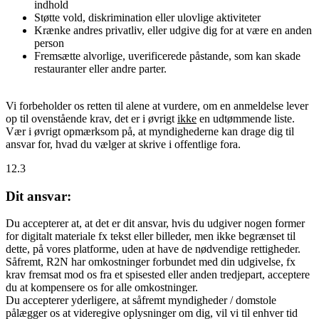
indhold
Støtte vold, diskrimination eller ulovlige aktiviteter
Krænke andres privatliv, eller udgive dig for at være en anden
person
Fremsætte alvorlige, uverificerede påstande, som kan skade
restauranter eller andre parter.
Vi forbeholder os retten til alene at vurdere, om en anmeldelse lever
op til ovenstående krav, det er i øvrigt
ikke
en udtømmende liste.
Vær i øvrigt opmærksom på, at myndighederne kan drage dig til
ansvar for, hvad du vælger at skrive i offentlige fora.
12.3
Dit ansvar:
Du accepterer at, at det er dit ansvar, hvis du udgiver nogen former
for digitalt materiale fx tekst eller billeder, men ikke begrænset til
dette, på vores platforme, uden at have de nødvendige rettigheder.
Såfremt, R2N har omkostninger forbundet med din udgivelse, fx
krav fremsat mod os fra et spisested eller anden tredjepart, acceptere
du at kompensere os for alle omkostninger.
Du accepterer yderligere, at såfremt myndigheder / domstole
pålægger os at videregive oplysninger om dig, vil vi til enhver tid