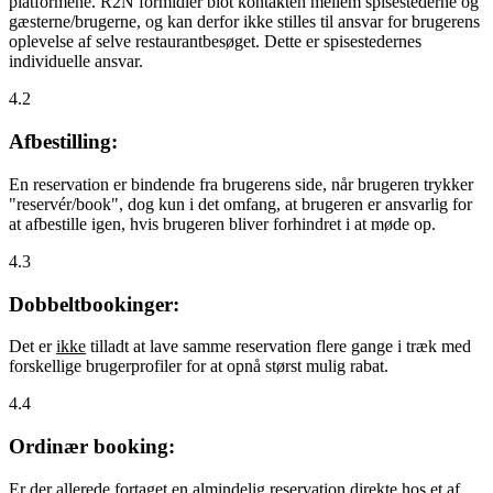
platformene. R2N formidler blot kontakten mellem spisestederne og
gæsterne/brugerne, og kan derfor ikke stilles til ansvar for brugerens
oplevelse af selve restaurantbesøget. Dette er spisestedernes
individuelle ansvar.
4.2
Afbestilling:
En reservation er bindende fra brugerens side, når brugeren trykker
"reservér/book", dog kun i det omfang, at brugeren er ansvarlig for
at afbestille igen, hvis brugeren bliver forhindret i at møde op.
4.3
Dobbeltbookinger:
Det er
ikke
tilladt at lave samme reservation flere gange i træk med
forskellige brugerprofiler for at opnå størst mulig rabat.
4.4
Ordinær booking:
Er der allerede fortaget en almindelig reservation direkte hos et af