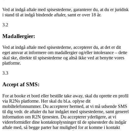
Ved at indgå aftale med spisestederne, garanterer du, at du er juridisk
i stand til at indgå bindende aftaler, samt er over 18 år.
3.2
Madallergier:
Ved at indgå aftale med spisestederne, accepterer du, at det er dit
eget ansvar at informere om madallergier og/eller intolerance – dette
skal ske, direkte til spisestederne og altså ikke ved at benytte vores
platforme.
3.3
Accept af SMS:
For at booke et bord eller bestille take away, skal du oprette en profil
via R2Ns platforme. Her skal du bl.a. oplyse dit
mobiltelefonnummer. Du accepterer hermed, at vi må udsende SMS
til dig vedr. de aftaler du har indgået med spisestederne, samt generel
information om R2N tjenesten. Du accepterer yderligere, at vi
videreformidler dine kontaktoplysninger til de spisesteder du indgår
aftale med, så begge parter har mulighed for at komme i kontakt