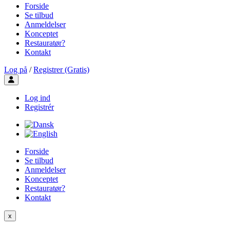
Forside
Se tilbud
Anmeldelser
Konceptet
Restauratør?
Kontakt
Log på
/
Registrer (Gratis)
Toggle user menu
Log ind
Registrér
Forside
Se tilbud
Anmeldelser
Konceptet
Restauratør?
Kontakt
x