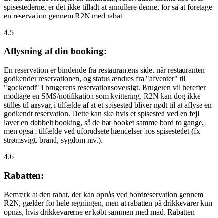
spisestederne, er det ikke tilladt at annullere denne, for så at foretage
en reservation gennem R2N med rabat.
4.5
Aflysning af din booking:
En reservation er bindende fra restaurantens side, når restauranten
godkender reservationen, og status ændres fra "afventer" til
"godkendt" i brugerens reservationsoversigt. Brugeren vil herefter
modtage en SMS/notifikation som kvittering. R2N kan dog ikke
stilles til ansvar, i tilfælde af at et spisested bliver nødt til at aflyse en
godkendt reservation. Dette kan ske hvis et spisested ved en fejl
laver en dobbelt booking, så de har booket samme bord to gange,
men også i tilfælde ved uforudsete hændelser hos spisestedet (fx
strømsvigt, brand, sygdom mv.).
4.6
Rabatten:
Bemærk at den rabat, der kan opnås ved
bordreservation
gennem
R2N, gælder for hele regningen, men at rabatten på drikkevarer kun
opnås, hvis drikkevarerne er købt sammen med mad. Rabatten