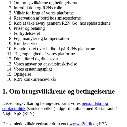
Om brugsvilkårene og betingelserne
Introduktion og R2Ns rolle
Vilkår for brug af vores platforme
Reservation af bord hos spisestederne
Køb af take away gennem R2N Go, hos spisestederne
Priser og betaling
Fortrydelsesret
Fejl, mangler og kompensation
Kundeservice
Ejendomsret over indhold på R2Ns platforme
Tilgængelighed af vores platforme
Din adfærd og dit ansvar
Vores ansvar og ansvarsfraskrivelse
Vores erstatningspligt
Opsigelse
R2N konkurrencevilkår
1. Om brugsvilkårene og betingelserne
Disse brugsvilkår og betingelser, samt vores
persondata- og
cookiepolitik
(samlede vilkår) udgør din aftale med Restaurant 2
Night ApS (R2N).
De samlede vilkår vedrører domænet
www.r2n.dk
og R2N