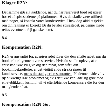
Klager R2N:
Det samme gør sig gældende, når du har reserveret bord og spiser
hos et af spisestederne på platformen. Hvis du skulle være utilfreds
med noget, så kontakt vores kundeservice. Husk dog altid at tjekke
om din regning er korrekt
før
du betaler spisestedet, på denne måde
rettes eventuelle fejl ganske nemt.
8.4
Kompensation R2N:
R2N er ansvarlig for, at spisestedet giver dig den aftalte rabat, når du
booker bord gennem vores service. Hvis du skulle opleve, at et
spisested ikke vil give dig den rabat, som står i din
bookingbekræftelse, er det vigtigt at du
straks
ringer til
kundeservice,
mens du stadig er i restauranten
. På denne måde vil vi
øjeblikkeligt løse problemet og hvis det ikke kan lade sig gøre med
en øjeblikkelig løsning, vil vi efterfølgende kompensere dig for den
manglende rabat.
8.5
Kompensation R2N Go: