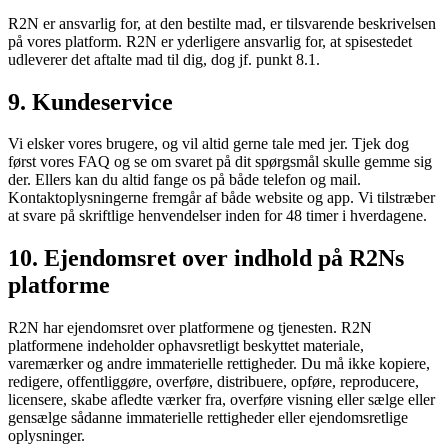
R2N er ansvarlig for, at den bestilte mad, er tilsvarende beskrivelsen
på vores platform. R2N er yderligere ansvarlig for, at spisestedet
udleverer det aftalte mad til dig, dog jf. punkt 8.1.
9. Kundeservice
Vi elsker vores brugere, og vil altid gerne tale med jer. Tjek dog
først vores FAQ og se om svaret på dit spørgsmål skulle gemme sig
der. Ellers kan du altid fange os på både telefon og mail.
Kontaktoplysningerne fremgår af både website og app. Vi tilstræber
at svare på skriftlige henvendelser inden for 48 timer i hverdagene.
10. Ejendomsret over indhold på R2Ns
platforme
R2N har ejendomsret over platformene og tjenesten. R2N
platformene indeholder ophavsretligt beskyttet materiale,
varemærker og andre immaterielle rettigheder. Du må ikke kopiere,
redigere, offentliggøre, overføre, distribuere, opføre, reproducere,
licensere, skabe afledte værker fra, overføre visning eller sælge eller
gensælge sådanne immaterielle rettigheder eller ejendomsretlige
oplysninger.