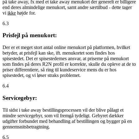
på take away, fx med et take away menukort der generelt er billigere
end deres almindelige menukort, samt andre særtilbud - dette tager
vi
ikke
højde for.
6.3
Prisfejl på menukort:
Der er et meget stort antal online menukort på platformen, hvilket
betyder, at prisfejl kan ske, ift. menukortet som findes hos
spisestedet. Det er spisestedernes ansvar, at priserne på menukort
som findes på deres R2N profil er korrekte, skulle du opleve at de to
priser differentiere, så ring til kundeservice mens du er hos
spisestedet, og vi løser straks problemet.
6.4
Servicegebyr:
Til sidst i take away bestillingsprocessen vil der blive pålagt et
mindre servicegebyr, som vil fremgå tydeligt. Gebyret dækker
udgifter forbundet med behandling af bestillingen og bygger på en
gennemsnitsbetragtning.
6.5