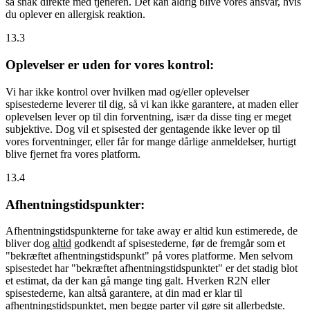
så snak direkte med tjeneren. Det kan aldrig blive vores ansvar, hvis
du oplever en allergisk reaktion.
13.3
Oplevelser er uden for vores kontrol:
Vi har ikke kontrol over hvilken mad og/eller oplevelser
spisestederne leverer til dig, så vi kan ikke garantere, at maden eller
oplevelsen lever op til din forventning, især da disse ting er meget
subjektive. Dog vil et spisested der gentagende ikke lever op til
vores forventninger, eller får for mange dårlige anmeldelser, hurtigt
blive fjernet fra vores platform.
13.4
Afhentningstidspunkter:
Afhentningstidspunkterne for take away er altid kun estimerede, de
bliver dog
altid
godkendt af spisestederne, før de fremgår som et
"bekræftet afhentningstidspunkt" på vores platforme. Men selvom
spisestedet har "bekræftet afhentningstidspunktet" er det stadig blot
et estimat, da der kan gå mange ting galt. Hverken R2N eller
spisestederne, kan altså garantere, at din mad er klar til
afhentningstidspunktet, men begge parter vil gøre sit allerbedste.