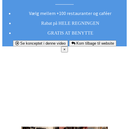
Vælg mellem +100 restauranter og caféer
Rabat på HELE REGNINGEN
GRATIS AT BENYTTE
Se konceptet i denne video
Kom tilbage til website
×
FØR DU
SMUTTER!
Hent vores gratis app og undgå at gå glip af et
godt tilbud næste gang sulten melder sig.