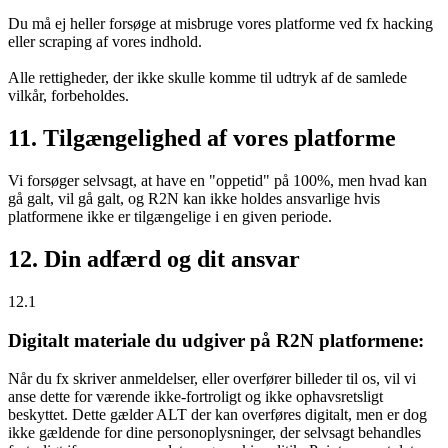
Du må ej heller forsøge at misbruge vores platforme ved fx hacking
eller scraping af vores indhold.
Alle rettigheder, der ikke skulle komme til udtryk af de samlede
vilkår, forbeholdes.
11. Tilgængelighed af vores platforme
Vi forsøger selvsagt, at have en "oppetid" på 100%, men hvad kan
gå galt, vil gå galt, og R2N kan ikke holdes ansvarlige hvis
platformene ikke er tilgængelige i en given periode.
12. Din adfærd og dit ansvar
12.1
Digitalt materiale du udgiver på R2N platformene:
Når du fx skriver anmeldelser, eller overfører billeder til os, vil vi
anse dette for værende ikke-fortroligt og ikke ophavsretsligt
beskyttet. Dette gælder ALT der kan overføres digitalt, men er dog
ikke gældende for dine personoplysninger, der selvsagt behandles