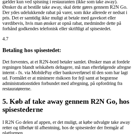
gælder kun ved spisning i restauranten (ikke som take away).
Ønsker du at bestille take away, skal dette gøres gennem R2N Go.
Der ydes udelukkende rabat på varer, som ikke allerede er nedsat i
pris. Det er samtidig ikke muligt at betale med gavekort eller
værdibevis, hvis man ønsker at opnå rabat, medmindre dette på
forhånd godkendes telefonisk eller skriftligt af spisestedet.
4.7
Betaling hos spisestedet:
Det forventes, at et R2N-bord betaler samlet. Ønsker man at fordele
regningen blandt selskabets deltagere, må man efterfølgende afregne
internt - fx. via MobilePay eller bankoverførsel til den som har lagt
ud. Formålet er at minimere risikoen for fejl samt at begrænse
administrationstiden forbundet med afregning, på opfordring fra
restauratørerne.
5. Køb af take away gennem R2N Go, hos
spisestederne
I R2N Go delen af appen, er det muligt, at købe udvalgte take away
retter og tilbehør til afhentning, hos de spisesteder der fremgår af
platformen.