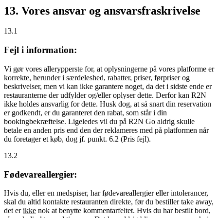
13. Vores ansvar og ansvarsfraskrivelse
13.1
Fejl i information:
Vi gør vores allerypperste for, at oplysningerne på vores platforme er
korrekte, herunder i særdeleshed, rabatter, priser, førpriser og
beskrivelser, men vi kan ikke garantere noget, da det i sidste ende er
restauranterne der udfylder og/eller oplyser dette. Derfor kan R2N
ikke holdes ansvarlig for dette. Husk dog, at så snart din reservation
er godkendt, er du garanteret den rabat, som står i din
bookingbekræftelse. Ligeledes vil du på R2N Go aldrig skulle
betale en anden pris end den der reklameres med på platformen når
du foretager et køb, dog jf. punkt. 6.2 (Pris fejl).
13.2
Fødevareallergier:
Hvis du, eller en medspiser, har fødevareallergier eller intolerancer,
skal du altid kontakte restauranten direkte, før du bestiller take away,
det er
ikke
nok at benytte kommentarfeltet. Hvis du har bestilt bord,