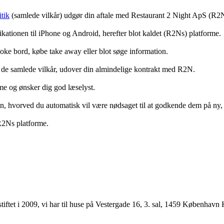
tik
(samlede vilkår) udgør din aftale med Restaurant 2 Night ApS (R2
ationen til iPhone og Android, herefter blot kaldet (R2Ns) platforme.
ooke bord, købe take away eller blot søge information.
 de samlede vilkår, udover din almindelige kontrakt med R2N.
rme og ønsker dig god læselyst.
anden, hvorved du automatisk vil være nødsaget til at godkende dem på ny
 R2Ns platforme.
ftet i 2009, vi har til huse på Vestergade 16, 3. sal, 1459 København 