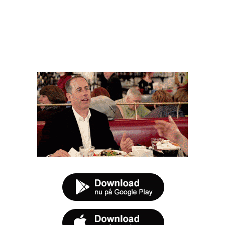
FØR DU SMUTTER
t tilbud næste gang sulten melder sig.