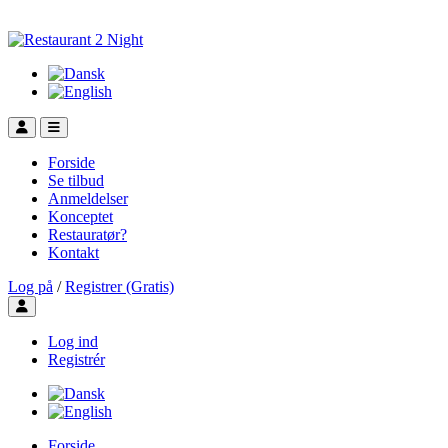
Forside
Se tilbud
Anmeldelser
Konceptet
Restauratør?
Kontakt
Log på
/
Registrer (Gratis)
Toggle user menu
Log ind
Registrér
Forside