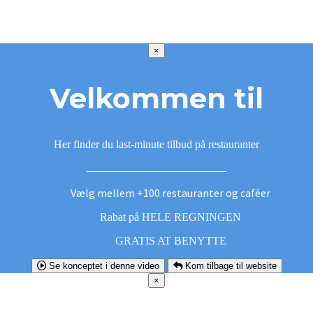
×
Velkommen til
Her finder du last-minute tilbud på restauranter
Vælg mellem +100 restauranter og caféer
Rabat på HELE REGNINGEN
GRATIS AT BENYTTE
Se konceptet i denne video
Kom tilbage til website
×