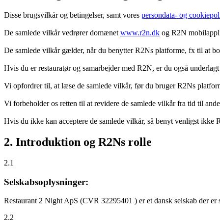
Disse brugsvilkår og betingelser, samt vores
persondata- og cookiepoli
De samlede vilkår vedrører domænet
www.r2n.dk
og R2N mobilapplik
De samlede vilkår gælder, når du benytter R2Ns platforme, fx til at b
Hvis du er restauratør og samarbejder med R2N, er du også underlagt
Vi opfordrer til, at læse de samlede vilkår, før du bruger R2Ns platfo
Vi forbeholder os retten til at revidere de samlede vilkår fra tid til 
Hvis du ikke kan acceptere de samlede vilkår, så benyt venligst ikke
2. Introduktion og R2Ns rolle
2.1
Selskabsoplysninger:
Restaurant 2 Night ApS (CVR 32295401 ) er et dansk selskab der er sti
2.2