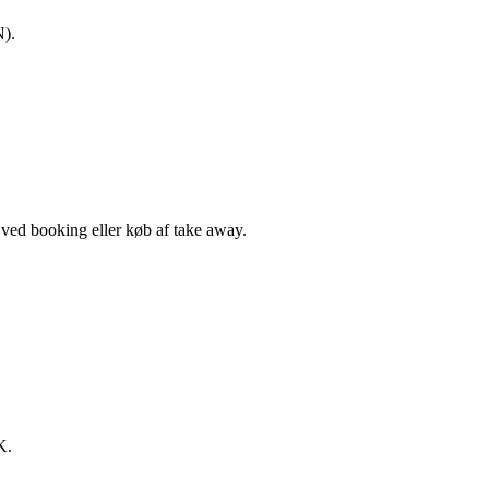
N).
, ved booking eller køb af take away.
K.