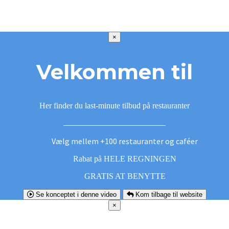
×
Velkommen til
Her finder du last-minute tilbud på restauranter
Vælg mellem +100 restauranter og caféer
Rabat på HELE REGNINGEN
GRATIS AT BENYTTE
Se konceptet i denne video
Kom tilbage til website
×