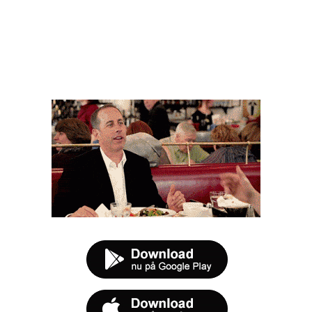
FØR DU SMUTTER
t tilbud næste gang sulten melder sig.