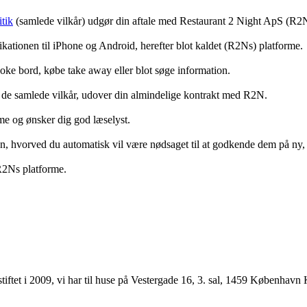
tik
(samlede vilkår) udgør din aftale med Restaurant 2 Night ApS (R2
ationen til iPhone og Android, herefter blot kaldet (R2Ns) platforme.
ooke bord, købe take away eller blot søge information.
 de samlede vilkår, udover din almindelige kontrakt med R2N.
rme og ønsker dig god læselyst.
anden, hvorved du automatisk vil være nødsaget til at godkende dem på ny
 R2Ns platforme.
ftet i 2009, vi har til huse på Vestergade 16, 3. sal, 1459 København 