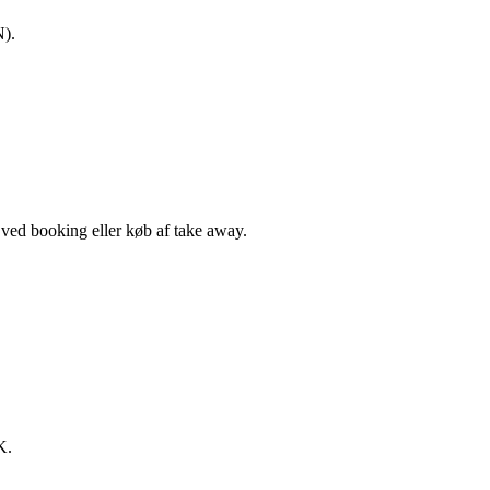
N).
, ved booking eller køb af take away.
K.