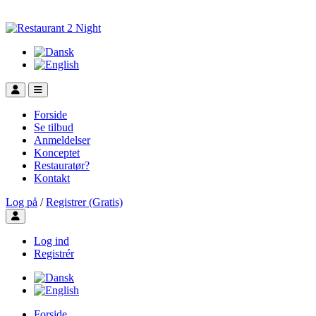
Forside
Se tilbud
Anmeldelser
Konceptet
Restauratør?
Kontakt
Log på
/
Registrer (Gratis)
Toggle user menu
Log ind
Registrér
Forside