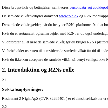
Disse brugsvilkår og betingelser, samt vores
persondata- og cookiepoli
De samlede vilkår vedrører domænet
www.r2n.dk
og R2N mobilapplik
De samlede vilkår gælder, når du benytter R2Ns platforme, fx til at b
Hvis du er restauratør og samarbejder med R2N, er du også underlagt
Vi opfordrer til, at læse de samlede vilkår, før du bruger R2Ns platfo
Vi forbeholder os retten til at revidere de samlede vilkår fra tid til 
Hvis du ikke kan acceptere de samlede vilkår, så benyt venligst ikke
2. Introduktion og R2Ns rolle
2.1
Selskabsoplysninger:
Restaurant 2 Night ApS (CVR 32295401 ) er et dansk selskab der er sti
2.2