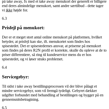
på take away, fx med et take away menukort der generelt er billigere
end deres almindelige menukort, samt andre særtilbud - dette tager
vi
ikke
højde for.
6.3
Prisfejl på menukort:
Der er et meget stort antal online menukort på platformen, hvilket
betyder, at prisfejl kan ske, ift. menukortet som findes hos
spisestedet. Det er spisestedernes ansvar, at priserne på menukort
som findes på deres R2N profil er korrekte, skulle du opleve at de to
priser differentiere, så ring til kundeservice mens du er hos
spisestedet, og vi løser straks problemet.
6.4
Servicegebyr:
Til sidst i take away bestillingsprocessen vil der blive pålagt et
mindre servicegebyr, som vil fremgå tydeligt. Gebyret dækker
udgifter forbundet med behandling af bestillingen og bygger på en
gennemsnitsbetragtning.
6.5