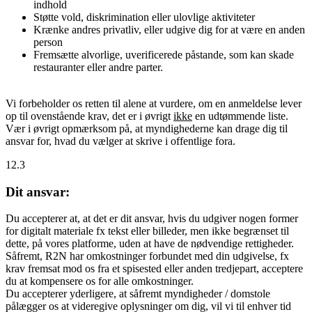
indhold
Støtte vold, diskrimination eller ulovlige aktiviteter
Krænke andres privatliv, eller udgive dig for at være en anden
person
Fremsætte alvorlige, uverificerede påstande, som kan skade
restauranter eller andre parter.
Vi forbeholder os retten til alene at vurdere, om en anmeldelse lever
op til ovenstående krav, det er i øvrigt
ikke
en udtømmende liste.
Vær i øvrigt opmærksom på, at myndighederne kan drage dig til
ansvar for, hvad du vælger at skrive i offentlige fora.
12.3
Dit ansvar:
Du accepterer at, at det er dit ansvar, hvis du udgiver nogen former
for digitalt materiale fx tekst eller billeder, men ikke begrænset til
dette, på vores platforme, uden at have de nødvendige rettigheder.
Såfremt, R2N har omkostninger forbundet med din udgivelse, fx
krav fremsat mod os fra et spisested eller anden tredjepart, acceptere
du at kompensere os for alle omkostninger.
Du accepterer yderligere, at såfremt myndigheder / domstole
pålægger os at videregive oplysninger om dig, vil vi til enhver tid