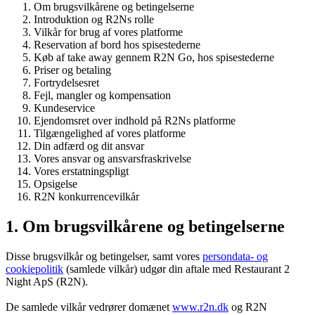
Om brugsvilkårene og betingelserne
Introduktion og R2Ns rolle
Vilkår for brug af vores platforme
Reservation af bord hos spisestederne
Køb af take away gennem R2N Go, hos spisestederne
Priser og betaling
Fortrydelsesret
Fejl, mangler og kompensation
Kundeservice
Ejendomsret over indhold på R2Ns platforme
Tilgængelighed af vores platforme
Din adfærd og dit ansvar
Vores ansvar og ansvarsfraskrivelse
Vores erstatningspligt
Opsigelse
R2N konkurrencevilkår
1. Om brugsvilkårene og betingelserne
Disse brugsvilkår og betingelser, samt vores
persondata- og
cookiepolitik
(samlede vilkår) udgør din aftale med Restaurant 2
Night ApS (R2N).
De samlede vilkår vedrører domænet
www.r2n.dk
og R2N