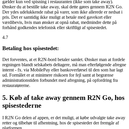
gælder kun ved spisning i restauranten (ikke som take away).
Ønsker du at bestille take away, skal dette gøres gennem R2N Go.
Der ydes udelukkende rabat på varer, som ikke allerede er nedsat i
pris. Det er samtidig ikke muligt at betale med gavekort eller
værdibevis, hvis man ønsker at opnå rabat, medmindre dette på
forhånd godkendes telefonisk eller skriftligt af spisestedet.
4.7
Betaling hos spisestedet:
Det forventes, at et R2N-bord betaler samlet. Ønsker man at fordele
regningen blandt selskabets deltagere, må man efterfølgende afregne
internt - fx. via MobilePay eller bankoverførsel til den som har lagt
ud. Formålet er at minimere risikoen for fejl samt at begrænse
administrationstiden forbundet med afregning, på opfordring fra
restauratørerne.
5. Køb af take away gennem R2N Go, hos
spisestederne
I R2N Go delen af appen, er det muligt, at købe udvalgte take away
retter og tilbehør til afhentning, hos de spisesteder der fremgår af
platformen.