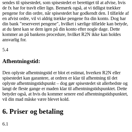
sendes til spisestedet, som spisestedet er berettiget til at afvise, hvis
de fx har for travlt eller lign. Bemærk også, at vi tidligst trækker
pengene for din ordre, når spisestedet har godkendt den. I tilfælde af
en afvist ordre, vil vi aldrig trække pengene fra din konto. Dog har
din bank "reserveret pengene", hvilket i særlige tilfælde kan betyde,
at du først kan se dem igen på din konto efter nogle dage. Dette
kommer an på bankens procedure, hvilket R2N ikke kan holdes
ansvarlig for.
5.4
Afhentningstid:
Den oplyste afhentningstid er blot et estimat, hverken R2N eller
spisestedet kan garantere, at ordren er klar til afhentning til det
oplyste afhentningstidspunkt – dog gør spisestedet sit allerbedste og
langt de fleste gange er maden klar til afhentningstidspunktet. Dette
betyder også, at hvis du kommer senere end afhentningstidspunktet,
vil din mad måske være blevet kold.
6. Priser og betaling
6.1