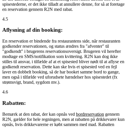
spisestederne, er det ikke tilladt at annullere denne, for så at foretage
en reservation gennem R2N med rabat.
4.5
Aflysning af din booking:
En reservation er bindende fra restaurantens side, når restauranten
godkender reservationen, og status ændres fra "afventer" til
"godkendt" i brugerens reservationsoversigt. Brugeren vil herefter
modtage en SMS/notifikation som kvittering. R2N kan dog ikke
stilles til ansvar, i tilfælde af at et spisested bliver nødt til at aflyse en
godkendt reservation. Dette kan ske hvis et spisested ved en fejl
laver en dobbelt booking, så de har booket samme bord to gange,
men også i tilfælde ved uforudsete hændelser hos spisestedet (fx
strømsvigt, brand, sygdom mv.).
4.6
Rabatten:
Bemærk at den rabat, der kan opnås ved
bordreservation
gennem
R2N, gælder for hele regningen, men at rabatten på drikkevarer kun
opnås, hvis drikkevarerne er købt sammen med mad. Rabatten