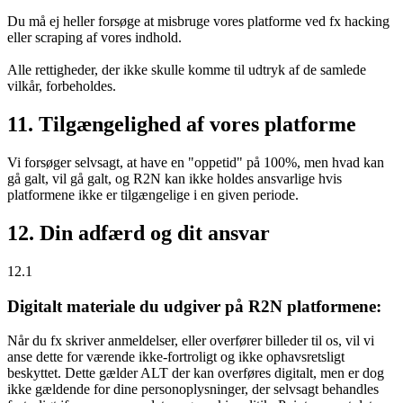
Du må ej heller forsøge at misbruge vores platforme ved fx hacking
eller scraping af vores indhold.
Alle rettigheder, der ikke skulle komme til udtryk af de samlede
vilkår, forbeholdes.
11. Tilgængelighed af vores platforme
Vi forsøger selvsagt, at have en "oppetid" på 100%, men hvad kan
gå galt, vil gå galt, og R2N kan ikke holdes ansvarlige hvis
platformene ikke er tilgængelige i en given periode.
12. Din adfærd og dit ansvar
12.1
Digitalt materiale du udgiver på R2N platformene:
Når du fx skriver anmeldelser, eller overfører billeder til os, vil vi
anse dette for værende ikke-fortroligt og ikke ophavsretsligt
beskyttet. Dette gælder ALT der kan overføres digitalt, men er dog
ikke gældende for dine personoplysninger, der selvsagt behandles