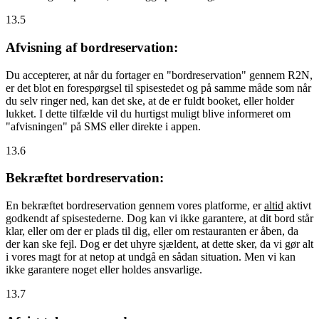
13.5
Afvisning af bordreservation:
Du accepterer, at når du fortager en "bordreservation" gennem R2N,
er det blot en forespørgsel til spisestedet og på samme måde som når
du selv ringer ned, kan det ske, at de er fuldt booket, eller holder
lukket. I dette tilfælde vil du hurtigst muligt blive informeret om
"afvisningen" på SMS eller direkte i appen.
13.6
Bekræftet bordreservation:
En bekræftet bordreservation gennem vores platforme, er
altid
aktivt
godkendt af spisestederne. Dog kan vi ikke garantere, at dit bord står
klar, eller om der er plads til dig, eller om restauranten er åben, da
der kan ske fejl. Dog er det uhyre sjældent, at dette sker, da vi gør alt
i vores magt for at netop at undgå en sådan situation. Men vi kan
ikke garantere noget eller holdes ansvarlige.
13.7