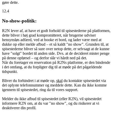
gøre dette.
12.4
No-show-politik:
R2N lever af, at have et godt forhold til spisestederne på platformen,
dette bliver i høj grad kompromitteret, når brugerne udviser
hensynsløs adfærd, ved at booke et bord, og lader være med at
dukke op eller melde afbud – et så kaldt "no show". Grunden til, at
spisestederne bliver så sure over netop dette, er selvsagt at de kunne
have "solgt" bordet til anden side. Dvs. at de decideret mister penge
på denne opførsel – og derfor slår vi hårdt ned på det.
Når du foretager en reservation på R2Ns platforme, er den bindende
i det omfang, at du forpligter dig til at møde på det pågældende
tidspunkt.
Bliver du forhindret i at møde op,
skal
du kontakte spisestedet via
det oplyste telefonnummer og meddele dette. Kan du ikke komme
igennem til spisestedet, ring da til vores support.
Melder du ikke afbud til spisestedet (eller R2N), vil spisestedet
informere R2N om, at du var "no show", og du risikerer at vi
deaktiverer din profil.