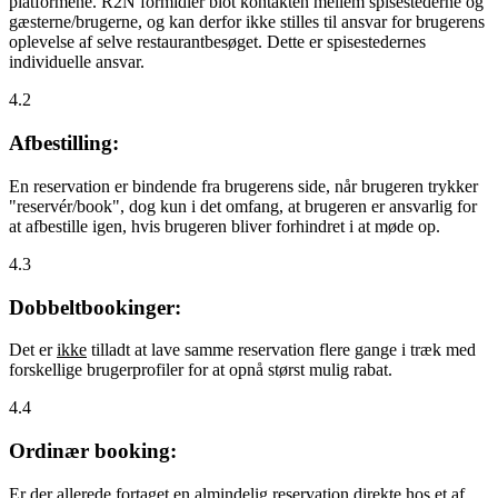
platformene. R2N formidler blot kontakten mellem spisestederne og
gæsterne/brugerne, og kan derfor ikke stilles til ansvar for brugerens
oplevelse af selve restaurantbesøget. Dette er spisestedernes
individuelle ansvar.
4.2
Afbestilling:
En reservation er bindende fra brugerens side, når brugeren trykker
"reservér/book", dog kun i det omfang, at brugeren er ansvarlig for
at afbestille igen, hvis brugeren bliver forhindret i at møde op.
4.3
Dobbeltbookinger:
Det er
ikke
tilladt at lave samme reservation flere gange i træk med
forskellige brugerprofiler for at opnå størst mulig rabat.
4.4
Ordinær booking:
Er der allerede fortaget en almindelig reservation direkte hos et af