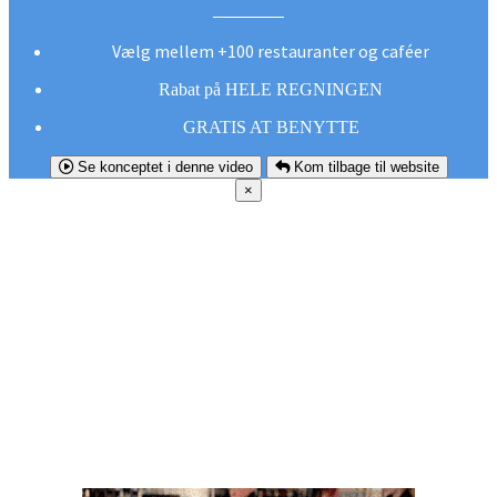
Vælg mellem +100 restauranter og caféer
Rabat på HELE REGNINGEN
GRATIS AT BENYTTE
Se konceptet i denne video
Kom tilbage til website
×
FØR DU
SMUTTER!
Hent vores gratis app og undgå at gå glip af et
godt tilbud næste gang sulten melder sig.