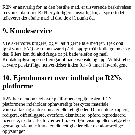
R2N er ansvarlig for, at den bestilte mad, er tilsvarende beskrivelsen
på vores platform. R2N er yderligere ansvarlig for, at spisestedet
udleverer det aftalte mad til dig, dog jf. punkt 8.1.
9. Kundeservice
Vi elsker vores brugere, og vil altid gerne tale med jer. Tjek dog
først vores FAQ og se om svaret på dit spørgsmål skulle gemme sig
der. Ellers kan du altid fange os på både telefon og mail.
Kontaktoplysningerne fremgår af både website og app. Vi tilstræber
at svare på skriftlige henvendelser inden for 48 timer i hverdagene.
10. Ejendomsret over indhold på R2Ns
platforme
R2N har ejendomsret over platformene og tjenesten. R2N
platformene indeholder ophavsretligt beskyttet materiale,
varemærker og andre immaterielle rettigheder. Du må ikke kopiere,
redigere, offentliggøre, overføre, distribuere, opføre, reproducere,
licensere, skabe afledte værker fra, overføre visning eller sælge eller
gensælge sådanne immaterielle rettigheder eller ejendomsretlige
oplysninger.