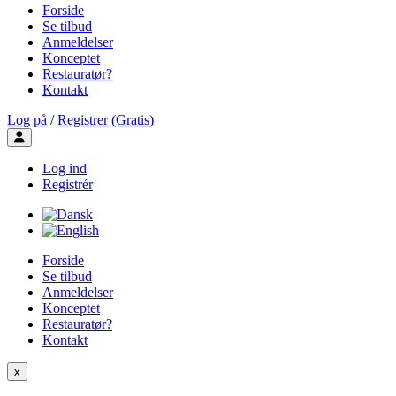
Forside
Se tilbud
Anmeldelser
Konceptet
Restauratør?
Kontakt
Log på
/
Registrer (Gratis)
Toggle user menu
Log ind
Registrér
Forside
Se tilbud
Anmeldelser
Konceptet
Restauratør?
Kontakt
x