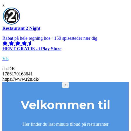
x
Restaurant 2 Night
Rabat på hele regning hos +150 spisesteder nær dig
HENT GRATIS - i Play Store
Vis
da-DK
1786170168641
https://www.r2n.dk/
×
Velkommen til
Her finder du last-minute tilbud på restauranter