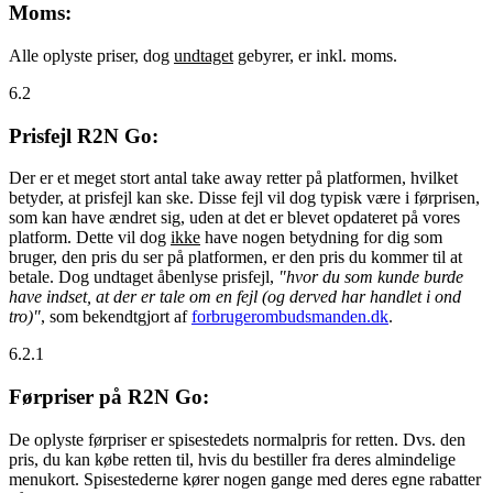
Moms:
Alle oplyste priser, dog
undtaget
gebyrer, er inkl. moms.
6.2
Prisfejl R2N Go:
Der er et meget stort antal take away retter på platformen, hvilket
betyder, at prisfejl kan ske. Disse fejl vil dog typisk være i førprisen,
som kan have ændret sig, uden at det er blevet opdateret på vores
platform. Dette vil dog
ikke
have nogen betydning for dig som
bruger, den pris du ser på platformen, er den pris du kommer til at
betale. Dog undtaget åbenlyse prisfejl,
"hvor du som kunde burde
have indset, at der er tale om en fejl (og derved har handlet i ond
tro)"
, som bekendtgjort af
forbrugerombudsmanden.dk
.
6.2.1
Førpriser på R2N Go:
De oplyste førpriser er spisestedets normalpris for retten. Dvs. den
pris, du kan købe retten til, hvis du bestiller fra deres almindelige
menukort. Spisestederne kører nogen gange med deres egne rabatter