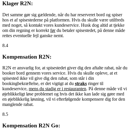
Klager R2N:
Det samme gør sig gældende, når du har reserveret bord og spiser
hos et af spisestederne på platformen. Hvis du skulle være utilfreds
med noget, så kontakt vores kundeservice. Husk dog altid at tjekke
om din regning er korrekt
før
du betaler spisestedet, på denne måde
rettes eventuelle fejl ganske nemt.
8.4
Kompensation R2N:
R2N er ansvarlig for, at spisestedet giver dig den aftalte rabat, når du
booker bord gennem vores service. Hvis du skulle opleve, at et
spisested ikke vil give dig den rabat, som står i din
bookingbekræftelse, er det vigtigt at du
straks
ringer til
kundeservice,
mens du stadig er i restauranten
. På denne måde vil vi
øjeblikkeligt løse problemet og hvis det ikke kan lade sig gøre med
en øjeblikkelig løsning, vil vi efterfølgende kompensere dig for den
manglende rabat.
8.5
Kompensation R2N Go: