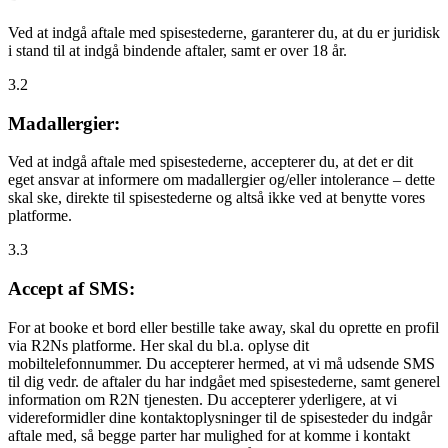
Ved at indgå aftale med spisestederne, garanterer du, at du er juridisk
i stand til at indgå bindende aftaler, samt er over 18 år.
3.2
Madallergier:
Ved at indgå aftale med spisestederne, accepterer du, at det er dit
eget ansvar at informere om madallergier og/eller intolerance – dette
skal ske, direkte til spisestederne og altså ikke ved at benytte vores
platforme.
3.3
Accept af SMS:
For at booke et bord eller bestille take away, skal du oprette en profil
via R2Ns platforme. Her skal du bl.a. oplyse dit
mobiltelefonnummer. Du accepterer hermed, at vi må udsende SMS
til dig vedr. de aftaler du har indgået med spisestederne, samt generel
information om R2N tjenesten. Du accepterer yderligere, at vi
videreformidler dine kontaktoplysninger til de spisesteder du indgår
aftale med, så begge parter har mulighed for at komme i kontakt