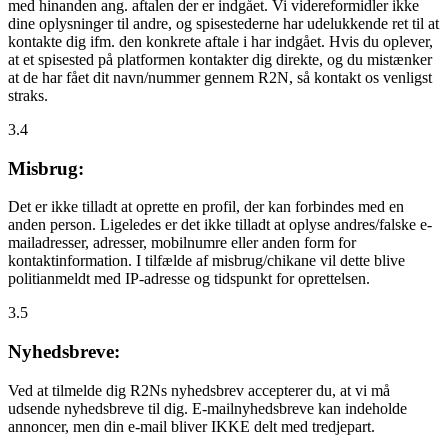
med hinanden ang. aftalen der er indgået. Vi videreformidler ikke
dine oplysninger til andre, og spisestederne har udelukkende ret til at
kontakte dig ifm. den konkrete aftale i har indgået. Hvis du oplever,
at et spisested på platformen kontakter dig direkte, og du mistænker
at de har fået dit navn/nummer gennem R2N, så kontakt os venligst
straks.
3.4
Misbrug:
Det er ikke tilladt at oprette en profil, der kan forbindes med en
anden person. Ligeledes er det ikke tilladt at oplyse andres/falske e-
mailadresser, adresser, mobilnumre eller anden form for
kontaktinformation. I tilfælde af misbrug/chikane vil dette blive
politianmeldt med IP-adresse og tidspunkt for oprettelsen.
3.5
Nyhedsbreve:
Ved at tilmelde dig R2Ns nyhedsbrev accepterer du, at vi må
udsende nyhedsbreve til dig. E-mailnyhedsbreve kan indeholde
annoncer, men din e-mail bliver IKKE delt med tredjepart.