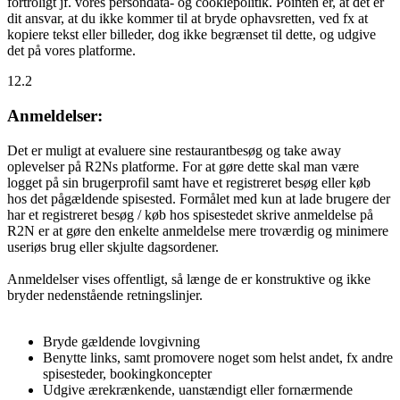
fortroligt jf. vores persondata- og cookiepolitik. Pointen er, at det er
dit ansvar, at du ikke kommer til at bryde ophavsretten, ved fx at
kopiere tekst eller billeder, dog ikke begrænset til dette, og udgive
det på vores platforme.
12.2
Anmeldelser:
Det er muligt at evaluere sine restaurantbesøg og take away
oplevelser på R2Ns platforme. For at gøre dette skal man være
logget på sin brugerprofil samt have et registreret besøg eller køb
hos det pågældende spisested. Formålet med kun at lade brugere der
har et registreret besøg / køb hos spisestedet skrive anmeldelse på
R2N er at gøre den enkelte anmeldelse mere troværdig og minimere
useriøs brug eller skjulte dagsordener.
Anmeldelser vises offentligt, så længe de er konstruktive og ikke
bryder nedenstående retningslinjer.
Bryde gældende lovgivning
Benytte links, samt promovere noget som helst andet, fx andre
spisesteder, bookingkoncepter
Udgive ærekrænkende, uanstændigt eller fornærmende