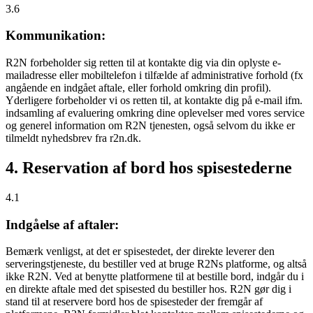
3.6
Kommunikation:
R2N forbeholder sig retten til at kontakte dig via din oplyste e-
mailadresse eller mobiltelefon i tilfælde af administrative forhold (fx
angående en indgået aftale, eller forhold omkring din profil).
Yderligere forbeholder vi os retten til, at kontakte dig på e-mail ifm.
indsamling af evaluering omkring dine oplevelser med vores service
og generel information om R2N tjenesten, også selvom du ikke er
tilmeldt nyhedsbrev fra r2n.dk.
4. Reservation af bord hos spisestederne
4.1
Indgåelse af aftaler:
Bemærk venligst, at det er spisestedet, der direkte leverer den
serveringstjeneste, du bestiller ved at bruge R2Ns platforme, og altså
ikke R2N. Ved at benytte platformene til at bestille bord, indgår du i
en direkte aftale med det spisested du bestiller hos. R2N gør dig i
stand til at reservere bord hos de spisesteder der fremgår af