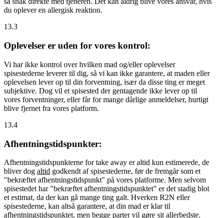
så snak direkte med tjeneren. Det kan aldrig blive vores ansvar, hvis
du oplever en allergisk reaktion.
13.3
Oplevelser er uden for vores kontrol:
Vi har ikke kontrol over hvilken mad og/eller oplevelser
spisestederne leverer til dig, så vi kan ikke garantere, at maden eller
oplevelsen lever op til din forventning, især da disse ting er meget
subjektive. Dog vil et spisested der gentagende ikke lever op til
vores forventninger, eller får for mange dårlige anmeldelser, hurtigt
blive fjernet fra vores platform.
13.4
Afhentningstidspunkter:
Afhentningstidspunkterne for take away er altid kun estimerede, de
bliver dog
altid
godkendt af spisestederne, før de fremgår som et
"bekræftet afhentningstidspunkt" på vores platforme. Men selvom
spisestedet har "bekræftet afhentningstidspunktet" er det stadig blot
et estimat, da der kan gå mange ting galt. Hverken R2N eller
spisestederne, kan altså garantere, at din mad er klar til
afhentningstidspunktet, men begge parter vil gøre sit allerbedste.