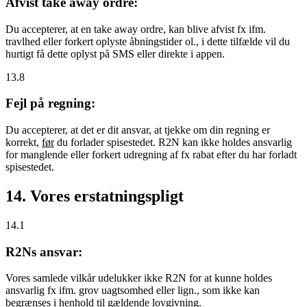
Afvist take away ordre:
Du accepterer, at en take away ordre, kan blive afvist fx ifm.
travlhed eller forkert oplyste åbningstider ol., i dette tilfælde vil du
hurtigt få dette oplyst på SMS eller direkte i appen.
13.8
Fejl på regning:
Du accepterer, at det er dit ansvar, at tjekke om din regning er
korrekt,
før
du forlader spisestedet. R2N kan ikke holdes ansvarlig
for manglende eller forkert udregning af fx rabat efter du har forladt
spisestedet.
14. Vores erstatningspligt
14.1
R2Ns ansvar:
Vores samlede vilkår udelukker ikke R2N for at kunne holdes
ansvarlig fx ifm. grov uagtsomhed eller lign., som ikke kan
begrænses i henhold til gældende lovgivning.