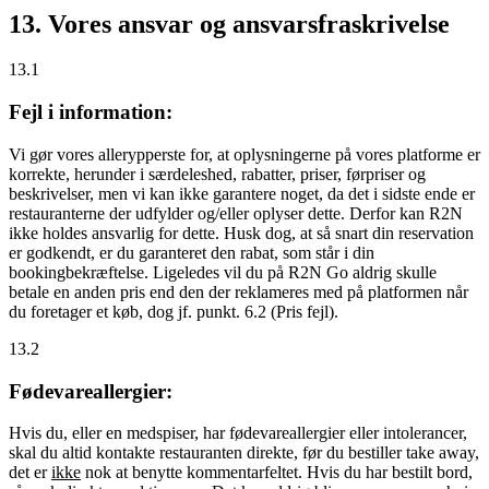
13. Vores ansvar og ansvarsfraskrivelse
13.1
Fejl i information:
Vi gør vores allerypperste for, at oplysningerne på vores platforme er
korrekte, herunder i særdeleshed, rabatter, priser, førpriser og
beskrivelser, men vi kan ikke garantere noget, da det i sidste ende er
restauranterne der udfylder og/eller oplyser dette. Derfor kan R2N
ikke holdes ansvarlig for dette. Husk dog, at så snart din reservation
er godkendt, er du garanteret den rabat, som står i din
bookingbekræftelse. Ligeledes vil du på R2N Go aldrig skulle
betale en anden pris end den der reklameres med på platformen når
du foretager et køb, dog jf. punkt. 6.2 (Pris fejl).
13.2
Fødevareallergier:
Hvis du, eller en medspiser, har fødevareallergier eller intolerancer,
skal du altid kontakte restauranten direkte, før du bestiller take away,
det er
ikke
nok at benytte kommentarfeltet. Hvis du har bestilt bord,