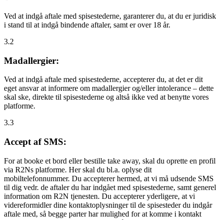
Ved at indgå aftale med spisestederne, garanterer du, at du er juridisk
i stand til at indgå bindende aftaler, samt er over 18 år.
3.2
Madallergier:
Ved at indgå aftale med spisestederne, accepterer du, at det er dit
eget ansvar at informere om madallergier og/eller intolerance – dette
skal ske, direkte til spisestederne og altså ikke ved at benytte vores
platforme.
3.3
Accept af SMS:
For at booke et bord eller bestille take away, skal du oprette en profil
via R2Ns platforme. Her skal du bl.a. oplyse dit
mobiltelefonnummer. Du accepterer hermed, at vi må udsende SMS
til dig vedr. de aftaler du har indgået med spisestederne, samt generel
information om R2N tjenesten. Du accepterer yderligere, at vi
videreformidler dine kontaktoplysninger til de spisesteder du indgår
aftale med, så begge parter har mulighed for at komme i kontakt