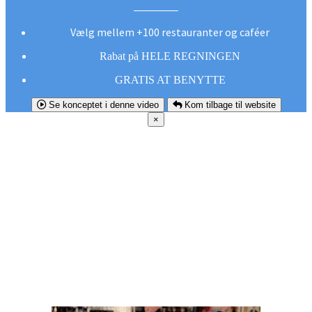
Vælg mellem +100 restauranter og caféer
Rabat på HELE REGNINGEN
GRATIS AT BENYTTE
Se konceptet i denne video
Kom tilbage til website
×
FØR DU
SMUTTER!
Hent vores gratis app og undgå at gå glip af et
godt tilbud næste gang sulten melder sig.