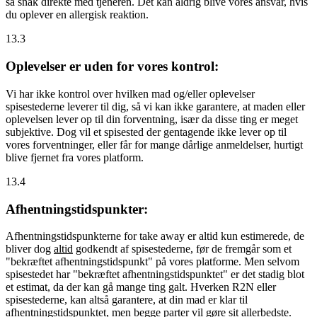
så snak direkte med tjeneren. Det kan aldrig blive vores ansvar, hvis
du oplever en allergisk reaktion.
13.3
Oplevelser er uden for vores kontrol:
Vi har ikke kontrol over hvilken mad og/eller oplevelser
spisestederne leverer til dig, så vi kan ikke garantere, at maden eller
oplevelsen lever op til din forventning, især da disse ting er meget
subjektive. Dog vil et spisested der gentagende ikke lever op til
vores forventninger, eller får for mange dårlige anmeldelser, hurtigt
blive fjernet fra vores platform.
13.4
Afhentningstidspunkter:
Afhentningstidspunkterne for take away er altid kun estimerede, de
bliver dog
altid
godkendt af spisestederne, før de fremgår som et
"bekræftet afhentningstidspunkt" på vores platforme. Men selvom
spisestedet har "bekræftet afhentningstidspunktet" er det stadig blot
et estimat, da der kan gå mange ting galt. Hverken R2N eller
spisestederne, kan altså garantere, at din mad er klar til
afhentningstidspunktet, men begge parter vil gøre sit allerbedste.