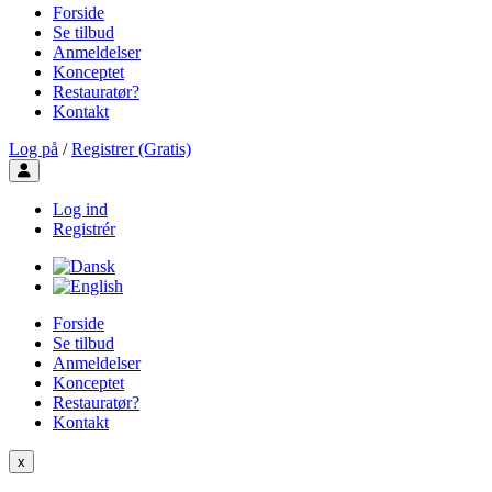
Forside
Se tilbud
Anmeldelser
Konceptet
Restauratør?
Kontakt
Log på
/
Registrer (Gratis)
Toggle user menu
Log ind
Registrér
Forside
Se tilbud
Anmeldelser
Konceptet
Restauratør?
Kontakt
x