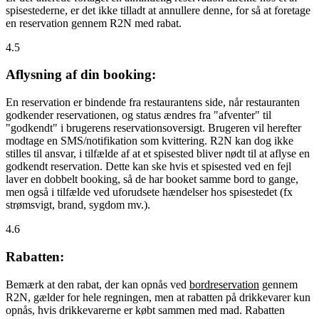
spisestederne, er det ikke tilladt at annullere denne, for så at foretage
en reservation gennem R2N med rabat.
4.5
Aflysning af din booking:
En reservation er bindende fra restaurantens side, når restauranten
godkender reservationen, og status ændres fra "afventer" til
"godkendt" i brugerens reservationsoversigt. Brugeren vil herefter
modtage en SMS/notifikation som kvittering. R2N kan dog ikke
stilles til ansvar, i tilfælde af at et spisested bliver nødt til at aflyse en
godkendt reservation. Dette kan ske hvis et spisested ved en fejl
laver en dobbelt booking, så de har booket samme bord to gange,
men også i tilfælde ved uforudsete hændelser hos spisestedet (fx
strømsvigt, brand, sygdom mv.).
4.6
Rabatten:
Bemærk at den rabat, der kan opnås ved
bordreservation
gennem
R2N, gælder for hele regningen, men at rabatten på drikkevarer kun
opnås, hvis drikkevarerne er købt sammen med mad. Rabatten