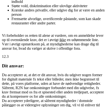
indhold
Støtte vold, diskrimination eller ulovlige aktiviteter
Krænke andres privatliv, eller udgive dig for at være en anden
person
Fremsætte alvorlige, uverificerede påstande, som kan skade
restauranter eller andre parter.
Vi forbeholder os retten til alene at vurdere, om en anmeldelse lever
op til ovenstående krav, det er i øvrigt
ikke
en udtømmende liste.
Vær i øvrigt opmærksom på, at myndighederne kan drage dig til
ansvar for, hvad du vælger at skrive i offentlige fora.
12.3
Dit ansvar:
Du accepterer at, at det er dit ansvar, hvis du udgiver nogen former
for digitalt materiale fx tekst eller billeder, men ikke begrænset til
dette, på vores platforme, uden at have de nødvendige rettigheder.
Såfremt, R2N har omkostninger forbundet med din udgivelse, fx
krav fremsat mod os fra et spisested eller anden tredjepart, acceptere
du at kompensere os for alle omkostninger.
Du accepterer yderligere, at såfremt myndigheder / domstole
pålægger os at videregive oplysninger om dig, vil vi til enhver tid