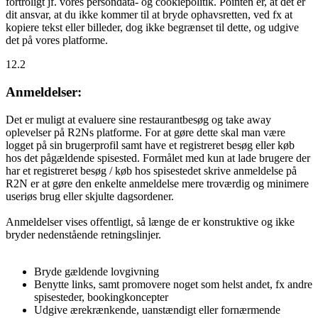
fortroligt jf. vores persondata- og cookiepolitik. Pointen er, at det er
dit ansvar, at du ikke kommer til at bryde ophavsretten, ved fx at
kopiere tekst eller billeder, dog ikke begrænset til dette, og udgive
det på vores platforme.
12.2
Anmeldelser:
Det er muligt at evaluere sine restaurantbesøg og take away
oplevelser på R2Ns platforme. For at gøre dette skal man være
logget på sin brugerprofil samt have et registreret besøg eller køb
hos det pågældende spisested. Formålet med kun at lade brugere der
har et registreret besøg / køb hos spisestedet skrive anmeldelse på
R2N er at gøre den enkelte anmeldelse mere troværdig og minimere
useriøs brug eller skjulte dagsordener.
Anmeldelser vises offentligt, så længe de er konstruktive og ikke
bryder nedenstående retningslinjer.
Bryde gældende lovgivning
Benytte links, samt promovere noget som helst andet, fx andre
spisesteder, bookingkoncepter
Udgive ærekrænkende, uanstændigt eller fornærmende