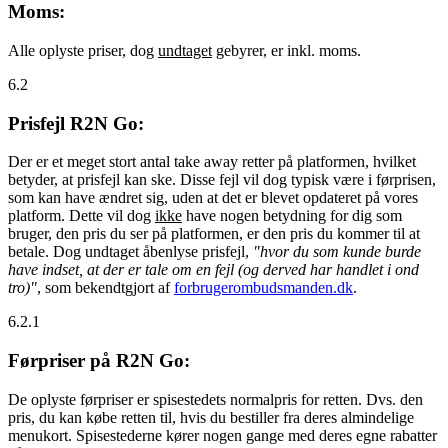
Moms:
Alle oplyste priser, dog
undtaget
gebyrer, er inkl. moms.
6.2
Prisfejl R2N Go:
Der er et meget stort antal take away retter på platformen, hvilket
betyder, at prisfejl kan ske. Disse fejl vil dog typisk være i førprisen,
som kan have ændret sig, uden at det er blevet opdateret på vores
platform. Dette vil dog
ikke
have nogen betydning for dig som
bruger, den pris du ser på platformen, er den pris du kommer til at
betale. Dog undtaget åbenlyse prisfejl,
"hvor du som kunde burde
have indset, at der er tale om en fejl (og derved har handlet i ond
tro)"
, som bekendtgjort af
forbrugerombudsmanden.dk
.
6.2.1
Førpriser på R2N Go:
De oplyste førpriser er spisestedets normalpris for retten. Dvs. den
pris, du kan købe retten til, hvis du bestiller fra deres almindelige
menukort. Spisestederne kører nogen gange med deres egne rabatter