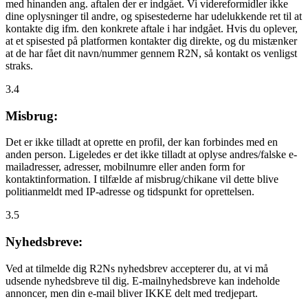
med hinanden ang. aftalen der er indgået. Vi videreformidler ikke
dine oplysninger til andre, og spisestederne har udelukkende ret til at
kontakte dig ifm. den konkrete aftale i har indgået. Hvis du oplever,
at et spisested på platformen kontakter dig direkte, og du mistænker
at de har fået dit navn/nummer gennem R2N, så kontakt os venligst
straks.
3.4
Misbrug:
Det er ikke tilladt at oprette en profil, der kan forbindes med en
anden person. Ligeledes er det ikke tilladt at oplyse andres/falske e-
mailadresser, adresser, mobilnumre eller anden form for
kontaktinformation. I tilfælde af misbrug/chikane vil dette blive
politianmeldt med IP-adresse og tidspunkt for oprettelsen.
3.5
Nyhedsbreve:
Ved at tilmelde dig R2Ns nyhedsbrev accepterer du, at vi må
udsende nyhedsbreve til dig. E-mailnyhedsbreve kan indeholde
annoncer, men din e-mail bliver IKKE delt med tredjepart.