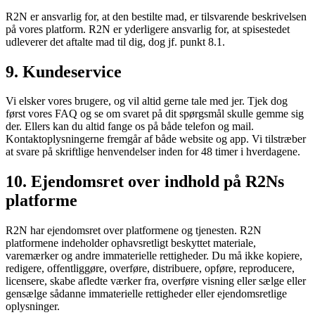
R2N er ansvarlig for, at den bestilte mad, er tilsvarende beskrivelsen
på vores platform. R2N er yderligere ansvarlig for, at spisestedet
udleverer det aftalte mad til dig, dog jf. punkt 8.1.
9. Kundeservice
Vi elsker vores brugere, og vil altid gerne tale med jer. Tjek dog
først vores FAQ og se om svaret på dit spørgsmål skulle gemme sig
der. Ellers kan du altid fange os på både telefon og mail.
Kontaktoplysningerne fremgår af både website og app. Vi tilstræber
at svare på skriftlige henvendelser inden for 48 timer i hverdagene.
10. Ejendomsret over indhold på R2Ns
platforme
R2N har ejendomsret over platformene og tjenesten. R2N
platformene indeholder ophavsretligt beskyttet materiale,
varemærker og andre immaterielle rettigheder. Du må ikke kopiere,
redigere, offentliggøre, overføre, distribuere, opføre, reproducere,
licensere, skabe afledte værker fra, overføre visning eller sælge eller
gensælge sådanne immaterielle rettigheder eller ejendomsretlige
oplysninger.