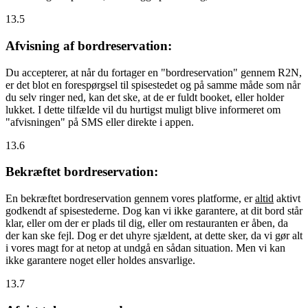
13.5
Afvisning af bordreservation:
Du accepterer, at når du fortager en "bordreservation" gennem R2N,
er det blot en forespørgsel til spisestedet og på samme måde som når
du selv ringer ned, kan det ske, at de er fuldt booket, eller holder
lukket. I dette tilfælde vil du hurtigst muligt blive informeret om
"afvisningen" på SMS eller direkte i appen.
13.6
Bekræftet bordreservation:
En bekræftet bordreservation gennem vores platforme, er
altid
aktivt
godkendt af spisestederne. Dog kan vi ikke garantere, at dit bord står
klar, eller om der er plads til dig, eller om restauranten er åben, da
der kan ske fejl. Dog er det uhyre sjældent, at dette sker, da vi gør alt
i vores magt for at netop at undgå en sådan situation. Men vi kan
ikke garantere noget eller holdes ansvarlige.
13.7