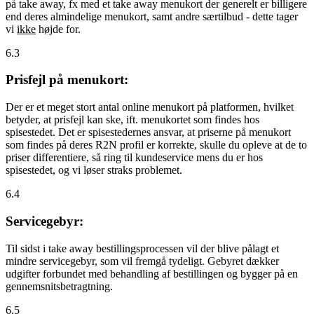
på take away, fx med et take away menukort der generelt er billigere
end deres almindelige menukort, samt andre særtilbud - dette tager
vi
ikke
højde for.
6.3
Prisfejl på menukort:
Der er et meget stort antal online menukort på platformen, hvilket
betyder, at prisfejl kan ske, ift. menukortet som findes hos
spisestedet. Det er spisestedernes ansvar, at priserne på menukort
som findes på deres R2N profil er korrekte, skulle du opleve at de to
priser differentiere, så ring til kundeservice mens du er hos
spisestedet, og vi løser straks problemet.
6.4
Servicegebyr:
Til sidst i take away bestillingsprocessen vil der blive pålagt et
mindre servicegebyr, som vil fremgå tydeligt. Gebyret dækker
udgifter forbundet med behandling af bestillingen og bygger på en
gennemsnitsbetragtning.
6.5