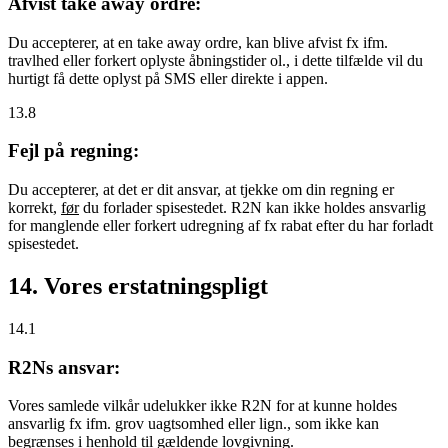
Afvist take away ordre:
Du accepterer, at en take away ordre, kan blive afvist fx ifm.
travlhed eller forkert oplyste åbningstider ol., i dette tilfælde vil du
hurtigt få dette oplyst på SMS eller direkte i appen.
13.8
Fejl på regning:
Du accepterer, at det er dit ansvar, at tjekke om din regning er
korrekt,
før
du forlader spisestedet. R2N kan ikke holdes ansvarlig
for manglende eller forkert udregning af fx rabat efter du har forladt
spisestedet.
14. Vores erstatningspligt
14.1
R2Ns ansvar:
Vores samlede vilkår udelukker ikke R2N for at kunne holdes
ansvarlig fx ifm. grov uagtsomhed eller lign., som ikke kan
begrænses i henhold til gældende lovgivning.