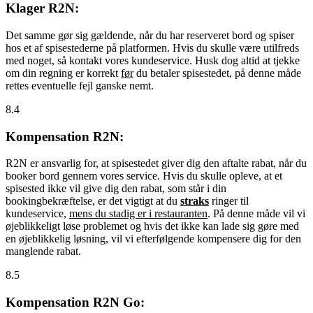
Klager R2N:
Det samme gør sig gældende, når du har reserveret bord og spiser
hos et af spisestederne på platformen. Hvis du skulle være utilfreds
med noget, så kontakt vores kundeservice. Husk dog altid at tjekke
om din regning er korrekt
før
du betaler spisestedet, på denne måde
rettes eventuelle fejl ganske nemt.
8.4
Kompensation R2N:
R2N er ansvarlig for, at spisestedet giver dig den aftalte rabat, når du
booker bord gennem vores service. Hvis du skulle opleve, at et
spisested ikke vil give dig den rabat, som står i din
bookingbekræftelse, er det vigtigt at du
straks
ringer til
kundeservice,
mens du stadig er i restauranten
. På denne måde vil vi
øjeblikkeligt løse problemet og hvis det ikke kan lade sig gøre med
en øjeblikkelig løsning, vil vi efterfølgende kompensere dig for den
manglende rabat.
8.5
Kompensation R2N Go: