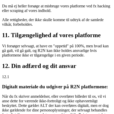
Du må ej heller forsøge at misbruge vores platforme ved fx hacking
eller scraping af vores indhold.
Alle rettigheder, der ikke skulle komme til udtryk af de samlede
vilkår, forbeholdes.
11. Tilgængelighed af vores platforme
Vi forsøger selvsagt, at have en "oppetid" på 100%, men hvad kan
gå galt, vil gå galt, og R2N kan ikke holdes ansvarlige hvis
platformene ikke er tilgængelige i en given periode.
12. Din adfærd og dit ansvar
12.1
Digitalt materiale du udgiver på R2N platformene:
Når du fx skriver anmeldelser, eller overfører billeder til os, vil vi
anse dette for værende ikke-fortroligt og ikke ophavsretsligt
beskyttet. Dette gælder ALT der kan overføres digitalt, men er dog
ikke gældende for dine personoplysninger, der selvsagt behandles