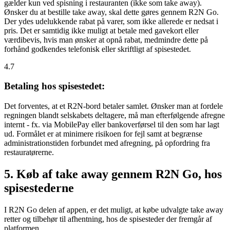
gælder kun ved spisning i restauranten (ikke som take away).
Ønsker du at bestille take away, skal dette gøres gennem R2N Go.
Der ydes udelukkende rabat på varer, som ikke allerede er nedsat i
pris. Det er samtidig ikke muligt at betale med gavekort eller
værdibevis, hvis man ønsker at opnå rabat, medmindre dette på
forhånd godkendes telefonisk eller skriftligt af spisestedet.
4.7
Betaling hos spisestedet:
Det forventes, at et R2N-bord betaler samlet. Ønsker man at fordele
regningen blandt selskabets deltagere, må man efterfølgende afregne
internt - fx. via MobilePay eller bankoverførsel til den som har lagt
ud. Formålet er at minimere risikoen for fejl samt at begrænse
administrationstiden forbundet med afregning, på opfordring fra
restauratørerne.
5. Køb af take away gennem R2N Go, hos
spisestederne
I R2N Go delen af appen, er det muligt, at købe udvalgte take away
retter og tilbehør til afhentning, hos de spisesteder der fremgår af
platformen.