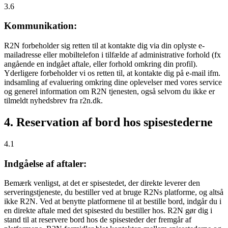
3.6
Kommunikation:
R2N forbeholder sig retten til at kontakte dig via din oplyste e-
mailadresse eller mobiltelefon i tilfælde af administrative forhold (fx
angående en indgået aftale, eller forhold omkring din profil).
Yderligere forbeholder vi os retten til, at kontakte dig på e-mail ifm.
indsamling af evaluering omkring dine oplevelser med vores service
og generel information om R2N tjenesten, også selvom du ikke er
tilmeldt nyhedsbrev fra r2n.dk.
4. Reservation af bord hos spisestederne
4.1
Indgåelse af aftaler:
Bemærk venligst, at det er spisestedet, der direkte leverer den
serveringstjeneste, du bestiller ved at bruge R2Ns platforme, og altså
ikke R2N. Ved at benytte platformene til at bestille bord, indgår du i
en direkte aftale med det spisested du bestiller hos. R2N gør dig i
stand til at reservere bord hos de spisesteder der fremgår af