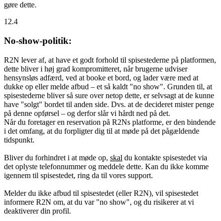
gøre dette.
12.4
No-show-politik:
R2N lever af, at have et godt forhold til spisestederne på platformen,
dette bliver i høj grad kompromitteret, når brugerne udviser
hensynsløs adfærd, ved at booke et bord, og lader være med at
dukke op eller melde afbud – et så kaldt "no show". Grunden til, at
spisestederne bliver så sure over netop dette, er selvsagt at de kunne
have "solgt" bordet til anden side. Dvs. at de decideret mister penge
på denne opførsel – og derfor slår vi hårdt ned på det.
Når du foretager en reservation på R2Ns platforme, er den bindende
i det omfang, at du forpligter dig til at møde på det pågældende
tidspunkt.
Bliver du forhindret i at møde op,
skal
du kontakte spisestedet via
det oplyste telefonnummer og meddele dette. Kan du ikke komme
igennem til spisestedet, ring da til vores support.
Melder du ikke afbud til spisestedet (eller R2N), vil spisestedet
informere R2N om, at du var "no show", og du risikerer at vi
deaktiverer din profil.