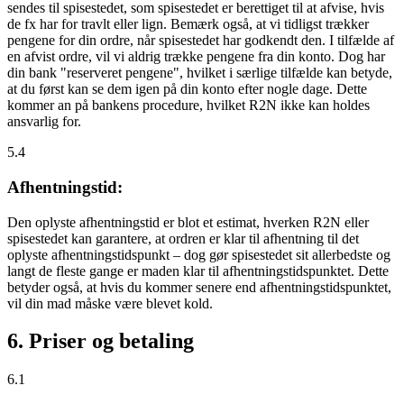
sendes til spisestedet, som spisestedet er berettiget til at afvise, hvis
de fx har for travlt eller lign. Bemærk også, at vi tidligst trækker
pengene for din ordre, når spisestedet har godkendt den. I tilfælde af
en afvist ordre, vil vi aldrig trække pengene fra din konto. Dog har
din bank "reserveret pengene", hvilket i særlige tilfælde kan betyde,
at du først kan se dem igen på din konto efter nogle dage. Dette
kommer an på bankens procedure, hvilket R2N ikke kan holdes
ansvarlig for.
5.4
Afhentningstid:
Den oplyste afhentningstid er blot et estimat, hverken R2N eller
spisestedet kan garantere, at ordren er klar til afhentning til det
oplyste afhentningstidspunkt – dog gør spisestedet sit allerbedste og
langt de fleste gange er maden klar til afhentningstidspunktet. Dette
betyder også, at hvis du kommer senere end afhentningstidspunktet,
vil din mad måske være blevet kold.
6. Priser og betaling
6.1