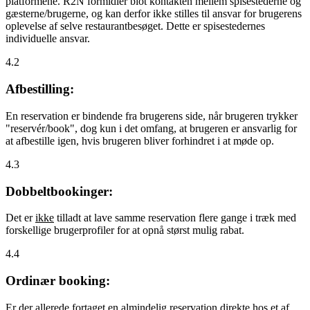
platformene. R2N formidler blot kontakten mellem spisestederne og
gæsterne/brugerne, og kan derfor ikke stilles til ansvar for brugerens
oplevelse af selve restaurantbesøget. Dette er spisestedernes
individuelle ansvar.
4.2
Afbestilling:
En reservation er bindende fra brugerens side, når brugeren trykker
"reservér/book", dog kun i det omfang, at brugeren er ansvarlig for
at afbestille igen, hvis brugeren bliver forhindret i at møde op.
4.3
Dobbeltbookinger:
Det er
ikke
tilladt at lave samme reservation flere gange i træk med
forskellige brugerprofiler for at opnå størst mulig rabat.
4.4
Ordinær booking:
Er der allerede fortaget en almindelig reservation direkte hos et af