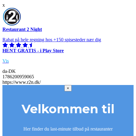
x
Restaurant 2 Night
Rabat på hele regning hos +150 spisesteder nær dig
HENT GRATIS - i Play Store
Vis
da-DK
1786200959065
https://www.r2n.dk/
×
Velkommen til
Her finder du last-minute tilbud på restauranter