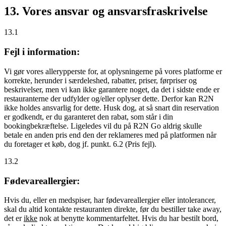
13. Vores ansvar og ansvarsfraskrivelse
13.1
Fejl i information:
Vi gør vores allerypperste for, at oplysningerne på vores platforme er
korrekte, herunder i særdeleshed, rabatter, priser, førpriser og
beskrivelser, men vi kan ikke garantere noget, da det i sidste ende er
restauranterne der udfylder og/eller oplyser dette. Derfor kan R2N
ikke holdes ansvarlig for dette. Husk dog, at så snart din reservation
er godkendt, er du garanteret den rabat, som står i din
bookingbekræftelse. Ligeledes vil du på R2N Go aldrig skulle
betale en anden pris end den der reklameres med på platformen når
du foretager et køb, dog jf. punkt. 6.2 (Pris fejl).
13.2
Fødevareallergier:
Hvis du, eller en medspiser, har fødevareallergier eller intolerancer,
skal du altid kontakte restauranten direkte, før du bestiller take away,
det er
ikke
nok at benytte kommentarfeltet. Hvis du har bestilt bord,