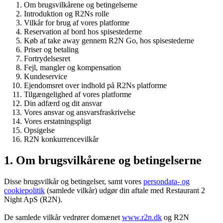
Om brugsvilkårene og betingelserne
Introduktion og R2Ns rolle
Vilkår for brug af vores platforme
Reservation af bord hos spisestederne
Køb af take away gennem R2N Go, hos spisestederne
Priser og betaling
Fortrydelsesret
Fejl, mangler og kompensation
Kundeservice
Ejendomsret over indhold på R2Ns platforme
Tilgængelighed af vores platforme
Din adfærd og dit ansvar
Vores ansvar og ansvarsfraskrivelse
Vores erstatningspligt
Opsigelse
R2N konkurrencevilkår
1. Om brugsvilkårene og betingelserne
Disse brugsvilkår og betingelser, samt vores
persondata- og
cookiepolitik
(samlede vilkår) udgør din aftale med Restaurant 2
Night ApS (R2N).
De samlede vilkår vedrører domænet
www.r2n.dk
og R2N