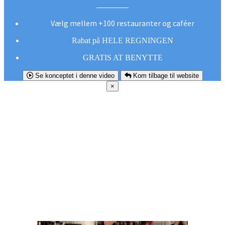
Vælg mellem +100 restauranter og caféer
Rabat på HELE REGNINGEN
GRATIS AT BENYTTE
Se konceptet i denne video
Kom tilbage til website
×
FØR DU
SMUTTER!
Hent vores gratis app og undgå at gå glip af et
godt tilbud næste gang sulten melder sig.