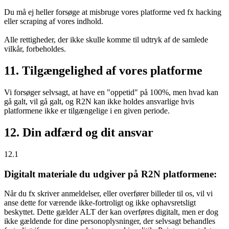
Du må ej heller forsøge at misbruge vores platforme ved fx hacking
eller scraping af vores indhold.
Alle rettigheder, der ikke skulle komme til udtryk af de samlede
vilkår, forbeholdes.
11. Tilgængelighed af vores platforme
Vi forsøger selvsagt, at have en "oppetid" på 100%, men hvad kan
gå galt, vil gå galt, og R2N kan ikke holdes ansvarlige hvis
platformene ikke er tilgængelige i en given periode.
12. Din adfærd og dit ansvar
12.1
Digitalt materiale du udgiver på R2N platformene:
Når du fx skriver anmeldelser, eller overfører billeder til os, vil vi
anse dette for værende ikke-fortroligt og ikke ophavsretsligt
beskyttet. Dette gælder ALT der kan overføres digitalt, men er dog
ikke gældende for dine personoplysninger, der selvsagt behandles