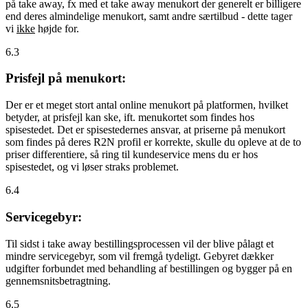
på take away, fx med et take away menukort der generelt er billigere
end deres almindelige menukort, samt andre særtilbud - dette tager
vi
ikke
højde for.
6.3
Prisfejl på menukort:
Der er et meget stort antal online menukort på platformen, hvilket
betyder, at prisfejl kan ske, ift. menukortet som findes hos
spisestedet. Det er spisestedernes ansvar, at priserne på menukort
som findes på deres R2N profil er korrekte, skulle du opleve at de to
priser differentiere, så ring til kundeservice mens du er hos
spisestedet, og vi løser straks problemet.
6.4
Servicegebyr:
Til sidst i take away bestillingsprocessen vil der blive pålagt et
mindre servicegebyr, som vil fremgå tydeligt. Gebyret dækker
udgifter forbundet med behandling af bestillingen og bygger på en
gennemsnitsbetragtning.
6.5