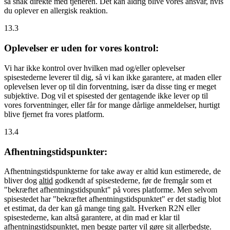
så snak direkte med tjeneren. Det kan aldrig blive vores ansvar, hvis
du oplever en allergisk reaktion.
13.3
Oplevelser er uden for vores kontrol:
Vi har ikke kontrol over hvilken mad og/eller oplevelser
spisestederne leverer til dig, så vi kan ikke garantere, at maden eller
oplevelsen lever op til din forventning, især da disse ting er meget
subjektive. Dog vil et spisested der gentagende ikke lever op til
vores forventninger, eller får for mange dårlige anmeldelser, hurtigt
blive fjernet fra vores platform.
13.4
Afhentningstidspunkter:
Afhentningstidspunkterne for take away er altid kun estimerede, de
bliver dog
altid
godkendt af spisestederne, før de fremgår som et
"bekræftet afhentningstidspunkt" på vores platforme. Men selvom
spisestedet har "bekræftet afhentningstidspunktet" er det stadig blot
et estimat, da der kan gå mange ting galt. Hverken R2N eller
spisestederne, kan altså garantere, at din mad er klar til
afhentningstidspunktet, men begge parter vil gøre sit allerbedste.