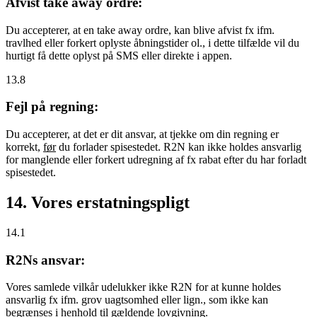
Afvist take away ordre:
Du accepterer, at en take away ordre, kan blive afvist fx ifm.
travlhed eller forkert oplyste åbningstider ol., i dette tilfælde vil du
hurtigt få dette oplyst på SMS eller direkte i appen.
13.8
Fejl på regning:
Du accepterer, at det er dit ansvar, at tjekke om din regning er
korrekt,
før
du forlader spisestedet. R2N kan ikke holdes ansvarlig
for manglende eller forkert udregning af fx rabat efter du har forladt
spisestedet.
14. Vores erstatningspligt
14.1
R2Ns ansvar:
Vores samlede vilkår udelukker ikke R2N for at kunne holdes
ansvarlig fx ifm. grov uagtsomhed eller lign., som ikke kan
begrænses i henhold til gældende lovgivning.