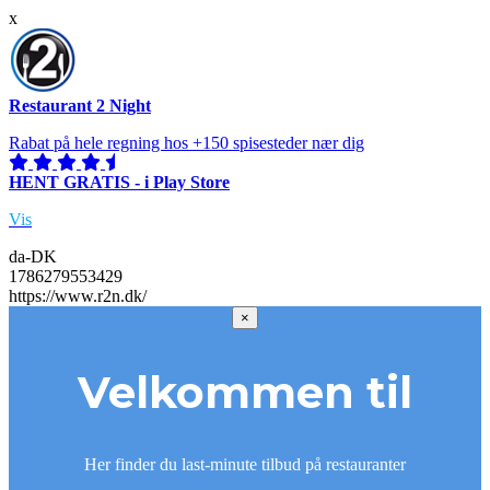
x
Restaurant 2 Night
Rabat på hele regning hos +150 spisesteder nær dig
HENT GRATIS - i Play Store
Vis
da-DK
1786279553429
https://www.r2n.dk/
×
Velkommen til
Her finder du last-minute tilbud på restauranter