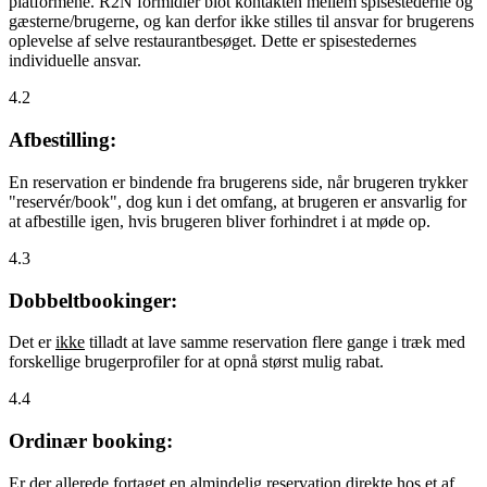
platformene. R2N formidler blot kontakten mellem spisestederne og
gæsterne/brugerne, og kan derfor ikke stilles til ansvar for brugerens
oplevelse af selve restaurantbesøget. Dette er spisestedernes
individuelle ansvar.
4.2
Afbestilling:
En reservation er bindende fra brugerens side, når brugeren trykker
"reservér/book", dog kun i det omfang, at brugeren er ansvarlig for
at afbestille igen, hvis brugeren bliver forhindret i at møde op.
4.3
Dobbeltbookinger:
Det er
ikke
tilladt at lave samme reservation flere gange i træk med
forskellige brugerprofiler for at opnå størst mulig rabat.
4.4
Ordinær booking:
Er der allerede fortaget en almindelig reservation direkte hos et af