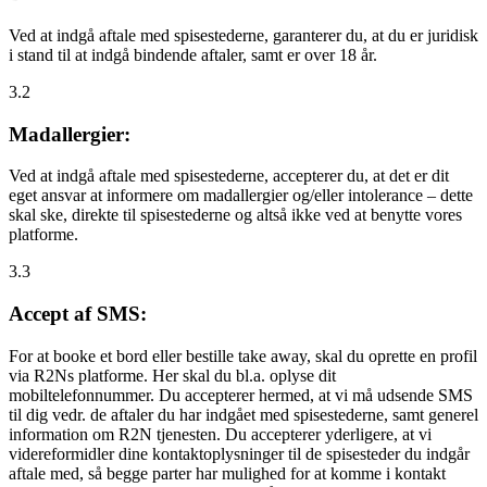
Ved at indgå aftale med spisestederne, garanterer du, at du er juridisk
i stand til at indgå bindende aftaler, samt er over 18 år.
3.2
Madallergier:
Ved at indgå aftale med spisestederne, accepterer du, at det er dit
eget ansvar at informere om madallergier og/eller intolerance – dette
skal ske, direkte til spisestederne og altså ikke ved at benytte vores
platforme.
3.3
Accept af SMS:
For at booke et bord eller bestille take away, skal du oprette en profil
via R2Ns platforme. Her skal du bl.a. oplyse dit
mobiltelefonnummer. Du accepterer hermed, at vi må udsende SMS
til dig vedr. de aftaler du har indgået med spisestederne, samt generel
information om R2N tjenesten. Du accepterer yderligere, at vi
videreformidler dine kontaktoplysninger til de spisesteder du indgår
aftale med, så begge parter har mulighed for at komme i kontakt