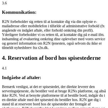
3.6
Kommunikation:
R2N forbeholder sig retten til at kontakte dig via din oplyste e-
mailadresse eller mobiltelefon i tilfælde af administrative forhold (fx
angående en indgået aftale, eller forhold omkring din profil).
Yderligere forbeholder vi os retten til, at kontakte dig på e-mail ifm.
indsamling af evaluering omkring dine oplevelser med vores service
og generel information om R2N tjenesten, også selvom du ikke er
tilmeldt nyhedsbrev fra r2n.dk.
4. Reservation af bord hos spisestederne
4.1
Indgåelse af aftaler:
Bemærk venligst, at det er spisestedet, der direkte leverer den
serveringstjeneste, du bestiller ved at bruge R2Ns platforme, og altså
ikke R2N. Ved at benytte platformene til at bestille bord, indgår du i
en direkte aftale med det spisested du bestiller hos. R2N gør dig i
stand til at reservere bord hos de spisesteder der fremgår af