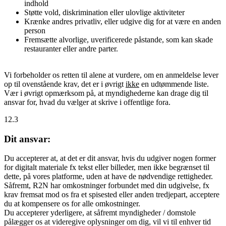
indhold
Støtte vold, diskrimination eller ulovlige aktiviteter
Krænke andres privatliv, eller udgive dig for at være en anden
person
Fremsætte alvorlige, uverificerede påstande, som kan skade
restauranter eller andre parter.
Vi forbeholder os retten til alene at vurdere, om en anmeldelse lever
op til ovenstående krav, det er i øvrigt
ikke
en udtømmende liste.
Vær i øvrigt opmærksom på, at myndighederne kan drage dig til
ansvar for, hvad du vælger at skrive i offentlige fora.
12.3
Dit ansvar:
Du accepterer at, at det er dit ansvar, hvis du udgiver nogen former
for digitalt materiale fx tekst eller billeder, men ikke begrænset til
dette, på vores platforme, uden at have de nødvendige rettigheder.
Såfremt, R2N har omkostninger forbundet med din udgivelse, fx
krav fremsat mod os fra et spisested eller anden tredjepart, acceptere
du at kompensere os for alle omkostninger.
Du accepterer yderligere, at såfremt myndigheder / domstole
pålægger os at videregive oplysninger om dig, vil vi til enhver tid