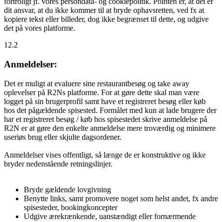
fortroligt jf. vores persondata- og cookiepolitik. Pointen er, at det er
dit ansvar, at du ikke kommer til at bryde ophavsretten, ved fx at
kopiere tekst eller billeder, dog ikke begrænset til dette, og udgive
det på vores platforme.
12.2
Anmeldelser:
Det er muligt at evaluere sine restaurantbesøg og take away
oplevelser på R2Ns platforme. For at gøre dette skal man være
logget på sin brugerprofil samt have et registreret besøg eller køb
hos det pågældende spisested. Formålet med kun at lade brugere der
har et registreret besøg / køb hos spisestedet skrive anmeldelse på
R2N er at gøre den enkelte anmeldelse mere troværdig og minimere
useriøs brug eller skjulte dagsordener.
Anmeldelser vises offentligt, så længe de er konstruktive og ikke
bryder nedenstående retningslinjer.
Bryde gældende lovgivning
Benytte links, samt promovere noget som helst andet, fx andre
spisesteder, bookingkoncepter
Udgive ærekrænkende, uanstændigt eller fornærmende