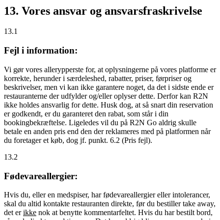
13. Vores ansvar og ansvarsfraskrivelse
13.1
Fejl i information:
Vi gør vores allerypperste for, at oplysningerne på vores platforme er
korrekte, herunder i særdeleshed, rabatter, priser, førpriser og
beskrivelser, men vi kan ikke garantere noget, da det i sidste ende er
restauranterne der udfylder og/eller oplyser dette. Derfor kan R2N
ikke holdes ansvarlig for dette. Husk dog, at så snart din reservation
er godkendt, er du garanteret den rabat, som står i din
bookingbekræftelse. Ligeledes vil du på R2N Go aldrig skulle
betale en anden pris end den der reklameres med på platformen når
du foretager et køb, dog jf. punkt. 6.2 (Pris fejl).
13.2
Fødevareallergier:
Hvis du, eller en medspiser, har fødevareallergier eller intolerancer,
skal du altid kontakte restauranten direkte, før du bestiller take away,
det er
ikke
nok at benytte kommentarfeltet. Hvis du har bestilt bord,