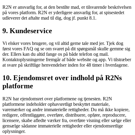
R2N er ansvarlig for, at den bestilte mad, er tilsvarende beskrivelsen
på vores platform. R2N er yderligere ansvarlig for, at spisestedet
udleverer det aftalte mad til dig, dog jf. punkt 8.1.
9. Kundeservice
Vi elsker vores brugere, og vil altid gerne tale med jer. Tjek dog
først vores FAQ og se om svaret på dit spørgsmål skulle gemme sig
der. Ellers kan du altid fange os på både telefon og mail.
Kontaktoplysningerne fremgår af både website og app. Vi tilstræber
at svare på skriftlige henvendelser inden for 48 timer i hverdagene.
10. Ejendomsret over indhold på R2Ns
platforme
R2N har ejendomsret over platformene og tjenesten. R2N
platformene indeholder ophavsretligt beskyttet materiale,
varemærker og andre immaterielle rettigheder. Du må ikke kopiere,
redigere, offentliggøre, overføre, distribuere, opføre, reproducere,
licensere, skabe afledte værker fra, overføre visning eller sælge eller
gensælge sådanne immaterielle rettigheder eller ejendomsretlige
oplysninger.