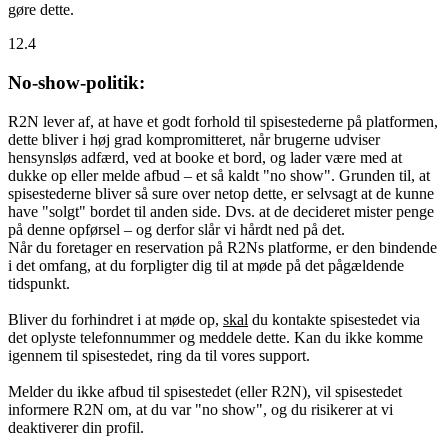
gøre dette.
12.4
No-show-politik:
R2N lever af, at have et godt forhold til spisestederne på platformen,
dette bliver i høj grad kompromitteret, når brugerne udviser
hensynsløs adfærd, ved at booke et bord, og lader være med at
dukke op eller melde afbud – et så kaldt "no show". Grunden til, at
spisestederne bliver så sure over netop dette, er selvsagt at de kunne
have "solgt" bordet til anden side. Dvs. at de decideret mister penge
på denne opførsel – og derfor slår vi hårdt ned på det.
Når du foretager en reservation på R2Ns platforme, er den bindende
i det omfang, at du forpligter dig til at møde på det pågældende
tidspunkt.
Bliver du forhindret i at møde op,
skal
du kontakte spisestedet via
det oplyste telefonnummer og meddele dette. Kan du ikke komme
igennem til spisestedet, ring da til vores support.
Melder du ikke afbud til spisestedet (eller R2N), vil spisestedet
informere R2N om, at du var "no show", og du risikerer at vi
deaktiverer din profil.