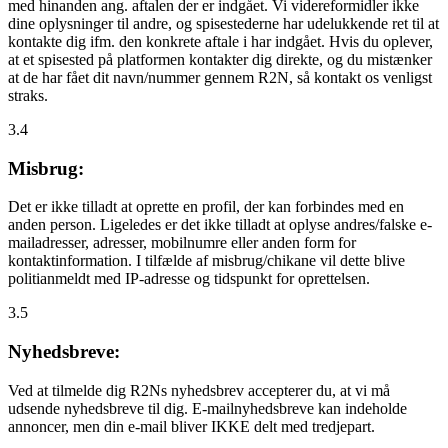
med hinanden ang. aftalen der er indgået. Vi videreformidler ikke
dine oplysninger til andre, og spisestederne har udelukkende ret til at
kontakte dig ifm. den konkrete aftale i har indgået. Hvis du oplever,
at et spisested på platformen kontakter dig direkte, og du mistænker
at de har fået dit navn/nummer gennem R2N, så kontakt os venligst
straks.
3.4
Misbrug:
Det er ikke tilladt at oprette en profil, der kan forbindes med en
anden person. Ligeledes er det ikke tilladt at oplyse andres/falske e-
mailadresser, adresser, mobilnumre eller anden form for
kontaktinformation. I tilfælde af misbrug/chikane vil dette blive
politianmeldt med IP-adresse og tidspunkt for oprettelsen.
3.5
Nyhedsbreve:
Ved at tilmelde dig R2Ns nyhedsbrev accepterer du, at vi må
udsende nyhedsbreve til dig. E-mailnyhedsbreve kan indeholde
annoncer, men din e-mail bliver IKKE delt med tredjepart.