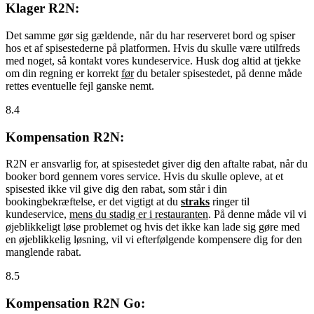
Klager R2N:
Det samme gør sig gældende, når du har reserveret bord og spiser
hos et af spisestederne på platformen. Hvis du skulle være utilfreds
med noget, så kontakt vores kundeservice. Husk dog altid at tjekke
om din regning er korrekt
før
du betaler spisestedet, på denne måde
rettes eventuelle fejl ganske nemt.
8.4
Kompensation R2N:
R2N er ansvarlig for, at spisestedet giver dig den aftalte rabat, når du
booker bord gennem vores service. Hvis du skulle opleve, at et
spisested ikke vil give dig den rabat, som står i din
bookingbekræftelse, er det vigtigt at du
straks
ringer til
kundeservice,
mens du stadig er i restauranten
. På denne måde vil vi
øjeblikkeligt løse problemet og hvis det ikke kan lade sig gøre med
en øjeblikkelig løsning, vil vi efterfølgende kompensere dig for den
manglende rabat.
8.5
Kompensation R2N Go: