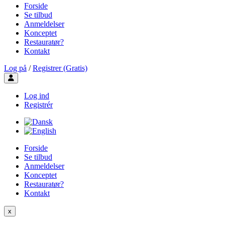
Forside
Se tilbud
Anmeldelser
Konceptet
Restauratør?
Kontakt
Log på
/
Registrer (Gratis)
Toggle user menu
Log ind
Registrér
Forside
Se tilbud
Anmeldelser
Konceptet
Restauratør?
Kontakt
x