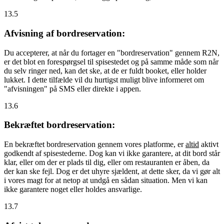
13.5
Afvisning af bordreservation:
Du accepterer, at når du fortager en "bordreservation" gennem R2N,
er det blot en forespørgsel til spisestedet og på samme måde som når
du selv ringer ned, kan det ske, at de er fuldt booket, eller holder
lukket. I dette tilfælde vil du hurtigst muligt blive informeret om
"afvisningen" på SMS eller direkte i appen.
13.6
Bekræftet bordreservation:
En bekræftet bordreservation gennem vores platforme, er
altid
aktivt
godkendt af spisestederne. Dog kan vi ikke garantere, at dit bord står
klar, eller om der er plads til dig, eller om restauranten er åben, da
der kan ske fejl. Dog er det uhyre sjældent, at dette sker, da vi gør alt
i vores magt for at netop at undgå en sådan situation. Men vi kan
ikke garantere noget eller holdes ansvarlige.
13.7