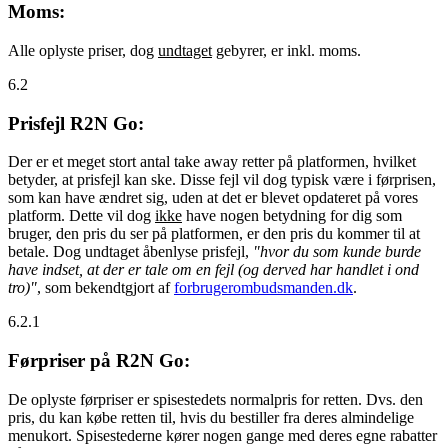
Moms:
Alle oplyste priser, dog
undtaget
gebyrer, er inkl. moms.
6.2
Prisfejl R2N Go:
Der er et meget stort antal take away retter på platformen, hvilket
betyder, at prisfejl kan ske. Disse fejl vil dog typisk være i førprisen,
som kan have ændret sig, uden at det er blevet opdateret på vores
platform. Dette vil dog
ikke
have nogen betydning for dig som
bruger, den pris du ser på platformen, er den pris du kommer til at
betale. Dog undtaget åbenlyse prisfejl,
"hvor du som kunde burde
have indset, at der er tale om en fejl (og derved har handlet i ond
tro)"
, som bekendtgjort af
forbrugerombudsmanden.dk
.
6.2.1
Førpriser på R2N Go:
De oplyste førpriser er spisestedets normalpris for retten. Dvs. den
pris, du kan købe retten til, hvis du bestiller fra deres almindelige
menukort. Spisestederne kører nogen gange med deres egne rabatter