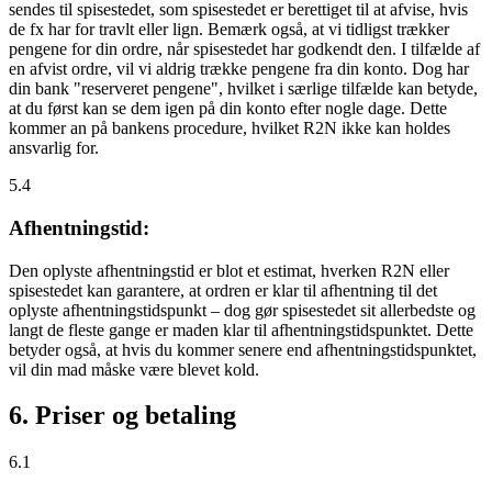
sendes til spisestedet, som spisestedet er berettiget til at afvise, hvis
de fx har for travlt eller lign. Bemærk også, at vi tidligst trækker
pengene for din ordre, når spisestedet har godkendt den. I tilfælde af
en afvist ordre, vil vi aldrig trække pengene fra din konto. Dog har
din bank "reserveret pengene", hvilket i særlige tilfælde kan betyde,
at du først kan se dem igen på din konto efter nogle dage. Dette
kommer an på bankens procedure, hvilket R2N ikke kan holdes
ansvarlig for.
5.4
Afhentningstid:
Den oplyste afhentningstid er blot et estimat, hverken R2N eller
spisestedet kan garantere, at ordren er klar til afhentning til det
oplyste afhentningstidspunkt – dog gør spisestedet sit allerbedste og
langt de fleste gange er maden klar til afhentningstidspunktet. Dette
betyder også, at hvis du kommer senere end afhentningstidspunktet,
vil din mad måske være blevet kold.
6. Priser og betaling
6.1