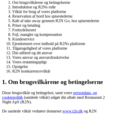
Om brugsvilkårene og betingelserne
Introduktion og R2Ns rolle
Vilkår for brug af vores platforme
Reservation af bord hos spisestederne
Køb af take away gennem R2N Go, hos spisestederne
Priser og betaling
Fortrydelsesret
Fejl, mangler og kompensation
Kundeservice
Ejendomsret over indhold på R2Ns platforme
Tilgængelighed af vores platforme
Din adfærd og dit ansvar
Vores ansvar og ansvarsfraskrivelse
Vores erstatningspligt
Opsigelse
R2N konkurrencevilkår
1. Om brugsvilkårene og betingelserne
Disse brugsvilkår og betingelser, samt vores
persondata- og
cookiepolitik
(samlede vilkår) udgør din aftale med Restaurant 2
Night ApS (R2N).
De samlede vilkår vedrører domænet
www.r2n.dk
og R2N