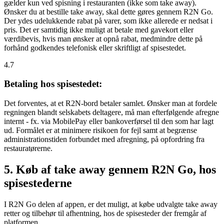
gælder kun ved spisning i restauranten (ikke som take away).
Ønsker du at bestille take away, skal dette gøres gennem R2N Go.
Der ydes udelukkende rabat på varer, som ikke allerede er nedsat i
pris. Det er samtidig ikke muligt at betale med gavekort eller
værdibevis, hvis man ønsker at opnå rabat, medmindre dette på
forhånd godkendes telefonisk eller skriftligt af spisestedet.
4.7
Betaling hos spisestedet:
Det forventes, at et R2N-bord betaler samlet. Ønsker man at fordele
regningen blandt selskabets deltagere, må man efterfølgende afregne
internt - fx. via MobilePay eller bankoverførsel til den som har lagt
ud. Formålet er at minimere risikoen for fejl samt at begrænse
administrationstiden forbundet med afregning, på opfordring fra
restauratørerne.
5. Køb af take away gennem R2N Go, hos
spisestederne
I R2N Go delen af appen, er det muligt, at købe udvalgte take away
retter og tilbehør til afhentning, hos de spisesteder der fremgår af
platformen.