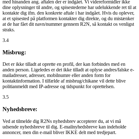
med hinanden ang. aftalen der er indgået. Vi videreformidler ikke
dine oplysninger til andre, og spisestederne har udelukkende ret til at
kontakte dig ifm. den konkrete aftale i har indgået. Hvis du oplever,
at et spisested på platformen kontakter dig direkte, og du mistænker
at de har fået dit navn/nummer gennem R2N, så kontakt os venligst
straks.
3.4
Misbrug:
Det er ikke tilladt at oprette en profil, der kan forbindes med en
anden person. Ligeledes er det ikke tilladt at oplyse andres/falske e-
mailadresser, adresser, mobilnumre eller anden form for
kontaktinformation. I tilfælde af misbrug/chikane vil dette blive
politianmeldt med IP-adresse og tidspunkt for oprettelsen.
3.5
Nyhedsbreve:
Ved at tilmelde dig R2Ns nyhedsbrev accepterer du, at vi må
udsende nyhedsbreve til dig. E-mailnyhedsbreve kan indeholde
annoncer, men din e-mail bliver IKKE delt med tredjepart.