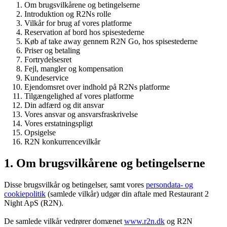
Om brugsvilkårene og betingelserne
Introduktion og R2Ns rolle
Vilkår for brug af vores platforme
Reservation af bord hos spisestederne
Køb af take away gennem R2N Go, hos spisestederne
Priser og betaling
Fortrydelsesret
Fejl, mangler og kompensation
Kundeservice
Ejendomsret over indhold på R2Ns platforme
Tilgængelighed af vores platforme
Din adfærd og dit ansvar
Vores ansvar og ansvarsfraskrivelse
Vores erstatningspligt
Opsigelse
R2N konkurrencevilkår
1. Om brugsvilkårene og betingelserne
Disse brugsvilkår og betingelser, samt vores
persondata- og
cookiepolitik
(samlede vilkår) udgør din aftale med Restaurant 2
Night ApS (R2N).
De samlede vilkår vedrører domænet
www.r2n.dk
og R2N