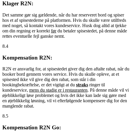
Klager R2N:
Det samme gør sig gældende, når du har reserveret bord og spiser
hos et af spisestederne på platformen. Hvis du skulle være utilfreds
med noget, så kontakt vores kundeservice. Husk dog altid at tjekke
om din regning er korrekt
før
du betaler spisestedet, på denne måde
rettes eventuelle fejl ganske nemt.
8.4
Kompensation R2N:
R2N er ansvarlig for, at spisestedet giver dig den aftalte rabat, når du
booker bord gennem vores service. Hvis du skulle opleve, at et
spisested ikke vil give dig den rabat, som står i din
bookingbekræftelse, er det vigtigt at du
straks
ringer til
kundeservice,
mens du stadig er i restauranten
. På denne måde vil vi
øjeblikkeligt løse problemet og hvis det ikke kan lade sig gøre med
en øjeblikkelig løsning, vil vi efterfølgende kompensere dig for den
manglende rabat.
8.5
Kompensation R2N Go: