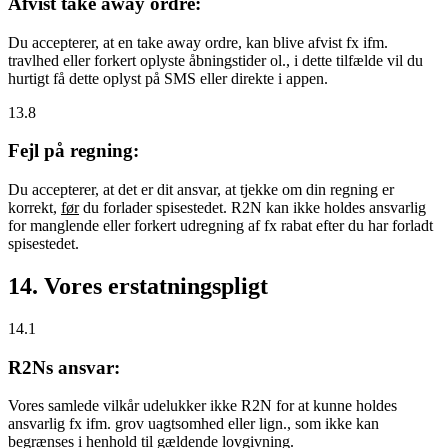
Afvist take away ordre:
Du accepterer, at en take away ordre, kan blive afvist fx ifm.
travlhed eller forkert oplyste åbningstider ol., i dette tilfælde vil du
hurtigt få dette oplyst på SMS eller direkte i appen.
13.8
Fejl på regning:
Du accepterer, at det er dit ansvar, at tjekke om din regning er
korrekt,
før
du forlader spisestedet. R2N kan ikke holdes ansvarlig
for manglende eller forkert udregning af fx rabat efter du har forladt
spisestedet.
14. Vores erstatningspligt
14.1
R2Ns ansvar:
Vores samlede vilkår udelukker ikke R2N for at kunne holdes
ansvarlig fx ifm. grov uagtsomhed eller lign., som ikke kan
begrænses i henhold til gældende lovgivning.