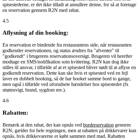
spisestederne, er det ikke tilladt at annullere denne, for så at foretage
en reservation gennem R2N med rabat.
4.5
Aflysning af din booking:
En reservation er bindende fra restaurantens side, når restauranten
godkender reservationen, og status ændres fra "afventer" til
"godkendt" i brugerens reservationsoversigt. Brugeren vil herefter
modtage en SMS/notifikation som kvittering. R2N kan dog ikke
stilles til ansvar, i tilfælde af at et spisested bliver nødt til at aflyse en
godkendt reservation. Dette kan ske hvis et spisested ved en fejl
laver en dobbelt booking, så de har booket samme bord to gange,
men også i tilfælde ved uforudsete hændelser hos spisestedet (fx
strømsvigt, brand, sygdom mv.).
4.6
Rabatten:
Bemærk at den rabat, der kan opnås ved
bordreservation
gennem
R2N, gælder for hele regningen, men at rabatten på drikkevarer kun
opnås, hvis drikkevarerne er købt sammen med mad. Rabatten