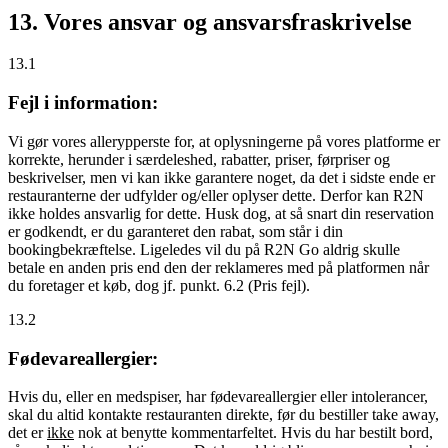
13. Vores ansvar og ansvarsfraskrivelse
13.1
Fejl i information:
Vi gør vores allerypperste for, at oplysningerne på vores platforme er
korrekte, herunder i særdeleshed, rabatter, priser, førpriser og
beskrivelser, men vi kan ikke garantere noget, da det i sidste ende er
restauranterne der udfylder og/eller oplyser dette. Derfor kan R2N
ikke holdes ansvarlig for dette. Husk dog, at så snart din reservation
er godkendt, er du garanteret den rabat, som står i din
bookingbekræftelse. Ligeledes vil du på R2N Go aldrig skulle
betale en anden pris end den der reklameres med på platformen når
du foretager et køb, dog jf. punkt. 6.2 (Pris fejl).
13.2
Fødevareallergier:
Hvis du, eller en medspiser, har fødevareallergier eller intolerancer,
skal du altid kontakte restauranten direkte, før du bestiller take away,
det er
ikke
nok at benytte kommentarfeltet. Hvis du har bestilt bord,