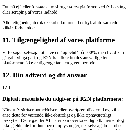
Du må ej heller forsøge at misbruge vores platforme ved fx hacking
eller scraping af vores indhold.
Alle rettigheder, der ikke skulle komme til udtryk af de samlede
vilkår, forbeholdes.
11. Tilgængelighed af vores platforme
Vi forsøger selvsagt, at have en "oppetid" på 100%, men hvad kan
gå galt, vil gå galt, og R2N kan ikke holdes ansvarlige hvis
platformene ikke er tilgængelige i en given periode.
12. Din adfærd og dit ansvar
12.1
Digitalt materiale du udgiver på R2N platformene:
Når du fx skriver anmeldelser, eller overfører billeder til os, vil vi
anse dette for værende ikke-fortroligt og ikke ophavsretsligt
beskyttet. Dette gælder ALT der kan overføres digitalt, men er dog
ikke gældende for dine personoplysninger, der selvsagt behandles