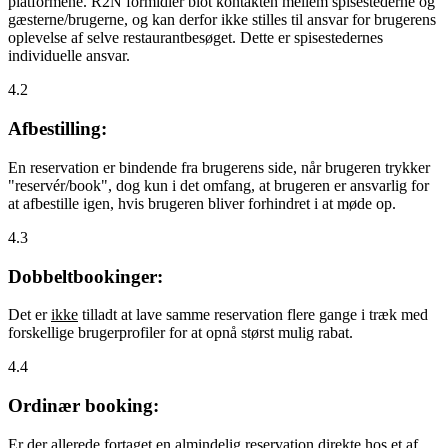
platformene. R2N formidler blot kontakten mellem spisestederne og
gæsterne/brugerne, og kan derfor ikke stilles til ansvar for brugerens
oplevelse af selve restaurantbesøget. Dette er spisestedernes
individuelle ansvar.
4.2
Afbestilling:
En reservation er bindende fra brugerens side, når brugeren trykker
"reservér/book", dog kun i det omfang, at brugeren er ansvarlig for
at afbestille igen, hvis brugeren bliver forhindret i at møde op.
4.3
Dobbeltbookinger:
Det er
ikke
tilladt at lave samme reservation flere gange i træk med
forskellige brugerprofiler for at opnå størst mulig rabat.
4.4
Ordinær booking:
Er der allerede fortaget en almindelig reservation direkte hos et af