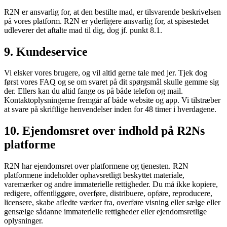
R2N er ansvarlig for, at den bestilte mad, er tilsvarende beskrivelsen
på vores platform. R2N er yderligere ansvarlig for, at spisestedet
udleverer det aftalte mad til dig, dog jf. punkt 8.1.
9. Kundeservice
Vi elsker vores brugere, og vil altid gerne tale med jer. Tjek dog
først vores FAQ og se om svaret på dit spørgsmål skulle gemme sig
der. Ellers kan du altid fange os på både telefon og mail.
Kontaktoplysningerne fremgår af både website og app. Vi tilstræber
at svare på skriftlige henvendelser inden for 48 timer i hverdagene.
10. Ejendomsret over indhold på R2Ns
platforme
R2N har ejendomsret over platformene og tjenesten. R2N
platformene indeholder ophavsretligt beskyttet materiale,
varemærker og andre immaterielle rettigheder. Du må ikke kopiere,
redigere, offentliggøre, overføre, distribuere, opføre, reproducere,
licensere, skabe afledte værker fra, overføre visning eller sælge eller
gensælge sådanne immaterielle rettigheder eller ejendomsretlige
oplysninger.