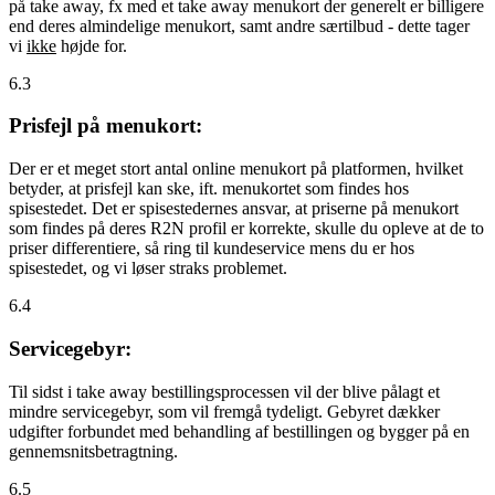
på take away, fx med et take away menukort der generelt er billigere
end deres almindelige menukort, samt andre særtilbud - dette tager
vi
ikke
højde for.
6.3
Prisfejl på menukort:
Der er et meget stort antal online menukort på platformen, hvilket
betyder, at prisfejl kan ske, ift. menukortet som findes hos
spisestedet. Det er spisestedernes ansvar, at priserne på menukort
som findes på deres R2N profil er korrekte, skulle du opleve at de to
priser differentiere, så ring til kundeservice mens du er hos
spisestedet, og vi løser straks problemet.
6.4
Servicegebyr:
Til sidst i take away bestillingsprocessen vil der blive pålagt et
mindre servicegebyr, som vil fremgå tydeligt. Gebyret dækker
udgifter forbundet med behandling af bestillingen og bygger på en
gennemsnitsbetragtning.
6.5