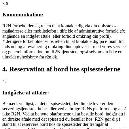
3.6
Kommunikation:
R2N forbeholder sig retten til at kontakte dig via din oplyste e-
mailadresse eller mobiltelefon i tilfælde af administrative forhold (fx
angående en indgået aftale, eller forhold omkring din profil).
Yderligere forbeholder vi os retten til, at kontakte dig på e-mail ifm.
indsamling af evaluering omkring dine oplevelser med vores service
og generel information om R2N tjenesten, også selvom du ikke er
tilmeldt nyhedsbrev fra r2n.dk.
4. Reservation af bord hos spisestederne
4.1
Indgåelse af aftaler:
Bemærk venligst, at det er spisestedet, der direkte leverer den
serveringstjeneste, du bestiller ved at bruge R2Ns platforme, og altså
ikke R2N. Ved at benytte platformene til at bestille bord, indgår du i
en direkte aftale med det spisested du bestiller hos. R2N gør dig i
stand til at reservere bord hos de spisesteder der fremgår af