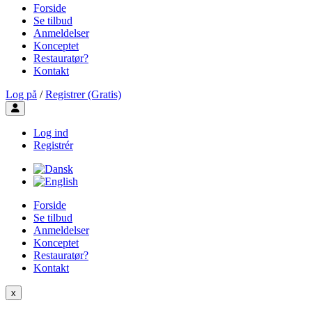
Forside
Se tilbud
Anmeldelser
Konceptet
Restauratør?
Kontakt
Log på
/
Registrer (Gratis)
Toggle user menu
Log ind
Registrér
Forside
Se tilbud
Anmeldelser
Konceptet
Restauratør?
Kontakt
x