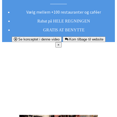
Vælg mellem +100 restauranter og caféer
Rabat på HELE REGNINGEN
GRATIS AT BENYTTE
Se konceptet i denne video
Kom tilbage til website
×
FØR DU
SMUTTER!
Hent vores gratis app og undgå at gå glip af et
godt tilbud næste gang sulten melder sig.