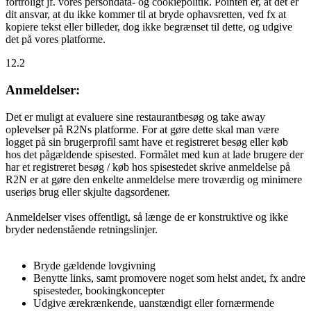
fortroligt jf. vores persondata- og cookiepolitik. Pointen er, at det er
dit ansvar, at du ikke kommer til at bryde ophavsretten, ved fx at
kopiere tekst eller billeder, dog ikke begrænset til dette, og udgive
det på vores platforme.
12.2
Anmeldelser:
Det er muligt at evaluere sine restaurantbesøg og take away
oplevelser på R2Ns platforme. For at gøre dette skal man være
logget på sin brugerprofil samt have et registreret besøg eller køb
hos det pågældende spisested. Formålet med kun at lade brugere der
har et registreret besøg / køb hos spisestedet skrive anmeldelse på
R2N er at gøre den enkelte anmeldelse mere troværdig og minimere
useriøs brug eller skjulte dagsordener.
Anmeldelser vises offentligt, så længe de er konstruktive og ikke
bryder nedenstående retningslinjer.
Bryde gældende lovgivning
Benytte links, samt promovere noget som helst andet, fx andre
spisesteder, bookingkoncepter
Udgive ærekrænkende, uanstændigt eller fornærmende