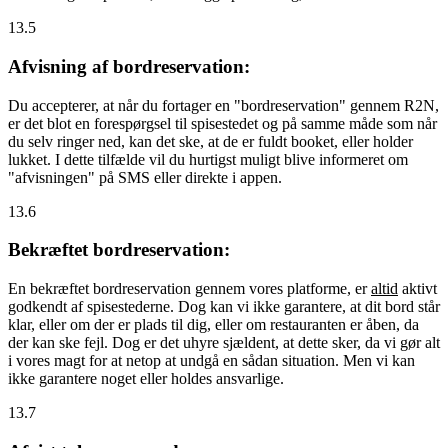
13.5
Afvisning af bordreservation:
Du accepterer, at når du fortager en "bordreservation" gennem R2N,
er det blot en forespørgsel til spisestedet og på samme måde som når
du selv ringer ned, kan det ske, at de er fuldt booket, eller holder
lukket. I dette tilfælde vil du hurtigst muligt blive informeret om
"afvisningen" på SMS eller direkte i appen.
13.6
Bekræftet bordreservation:
En bekræftet bordreservation gennem vores platforme, er
altid
aktivt
godkendt af spisestederne. Dog kan vi ikke garantere, at dit bord står
klar, eller om der er plads til dig, eller om restauranten er åben, da
der kan ske fejl. Dog er det uhyre sjældent, at dette sker, da vi gør alt
i vores magt for at netop at undgå en sådan situation. Men vi kan
ikke garantere noget eller holdes ansvarlige.
13.7