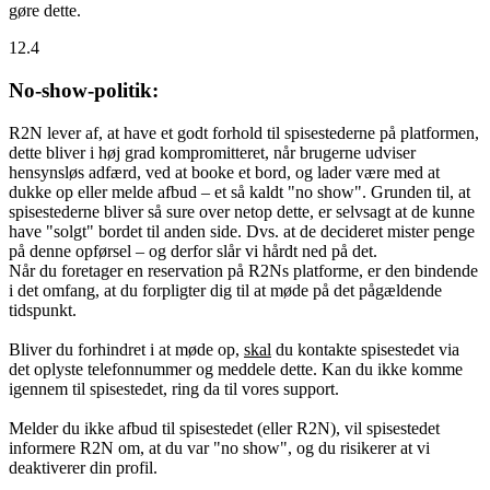
gøre dette.
12.4
No-show-politik:
R2N lever af, at have et godt forhold til spisestederne på platformen,
dette bliver i høj grad kompromitteret, når brugerne udviser
hensynsløs adfærd, ved at booke et bord, og lader være med at
dukke op eller melde afbud – et så kaldt "no show". Grunden til, at
spisestederne bliver så sure over netop dette, er selvsagt at de kunne
have "solgt" bordet til anden side. Dvs. at de decideret mister penge
på denne opførsel – og derfor slår vi hårdt ned på det.
Når du foretager en reservation på R2Ns platforme, er den bindende
i det omfang, at du forpligter dig til at møde på det pågældende
tidspunkt.
Bliver du forhindret i at møde op,
skal
du kontakte spisestedet via
det oplyste telefonnummer og meddele dette. Kan du ikke komme
igennem til spisestedet, ring da til vores support.
Melder du ikke afbud til spisestedet (eller R2N), vil spisestedet
informere R2N om, at du var "no show", og du risikerer at vi
deaktiverer din profil.