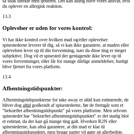
så snak direkte med tjeneren. Det kan aldrig blive vores ansvar, hvis
du oplever en allergisk reaktion.
13.3
Oplevelser er uden for vores kontrol:
Vi har ikke kontrol over hvilken mad og/eller oplevelser
spisestederne leverer til dig, så vi kan ikke garantere, at maden eller
oplevelsen lever op til din forventning, især da disse ting er meget
subjektive. Dog vil et spisested der gentagende ikke lever op til
vores forventninger, eller får for mange dårlige anmeldelser, hurtigt
blive fjernet fra vores platform.
13.4
Afhentningstidspunkter:
Afhentningstidspunkterne for take away er altid kun estimerede, de
bliver dog
altid
godkendt af spisestederne, før de fremgår som et
"bekræftet afhentningstidspunkt" på vores platforme. Men selvom
spisestedet har "bekræftet afhentningstidspunktet" er det stadig blot
et estimat, da der kan gå mange ting galt. Hverken R2N eller
spisestederne, kan altså garantere, at din mad er klar til
afhentningstidspunktet, men begge parter vil gøre sit allerbedste.