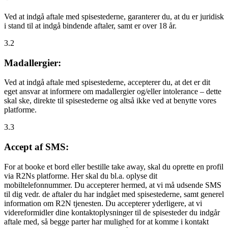
Ved at indgå aftale med spisestederne, garanterer du, at du er juridisk
i stand til at indgå bindende aftaler, samt er over 18 år.
3.2
Madallergier:
Ved at indgå aftale med spisestederne, accepterer du, at det er dit
eget ansvar at informere om madallergier og/eller intolerance – dette
skal ske, direkte til spisestederne og altså ikke ved at benytte vores
platforme.
3.3
Accept af SMS:
For at booke et bord eller bestille take away, skal du oprette en profil
via R2Ns platforme. Her skal du bl.a. oplyse dit
mobiltelefonnummer. Du accepterer hermed, at vi må udsende SMS
til dig vedr. de aftaler du har indgået med spisestederne, samt generel
information om R2N tjenesten. Du accepterer yderligere, at vi
videreformidler dine kontaktoplysninger til de spisesteder du indgår
aftale med, så begge parter har mulighed for at komme i kontakt