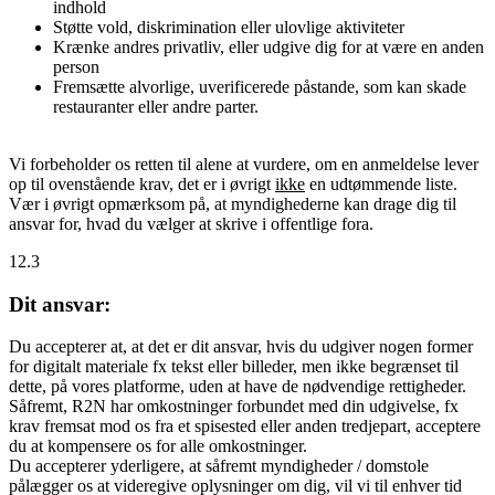
indhold
Støtte vold, diskrimination eller ulovlige aktiviteter
Krænke andres privatliv, eller udgive dig for at være en anden
person
Fremsætte alvorlige, uverificerede påstande, som kan skade
restauranter eller andre parter.
Vi forbeholder os retten til alene at vurdere, om en anmeldelse lever
op til ovenstående krav, det er i øvrigt
ikke
en udtømmende liste.
Vær i øvrigt opmærksom på, at myndighederne kan drage dig til
ansvar for, hvad du vælger at skrive i offentlige fora.
12.3
Dit ansvar:
Du accepterer at, at det er dit ansvar, hvis du udgiver nogen former
for digitalt materiale fx tekst eller billeder, men ikke begrænset til
dette, på vores platforme, uden at have de nødvendige rettigheder.
Såfremt, R2N har omkostninger forbundet med din udgivelse, fx
krav fremsat mod os fra et spisested eller anden tredjepart, acceptere
du at kompensere os for alle omkostninger.
Du accepterer yderligere, at såfremt myndigheder / domstole
pålægger os at videregive oplysninger om dig, vil vi til enhver tid