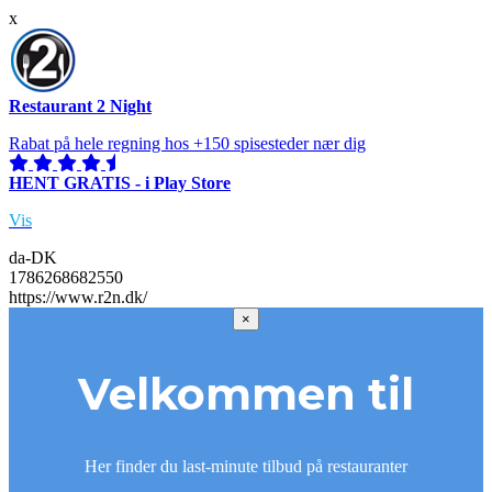
x
Restaurant 2 Night
Rabat på hele regning hos +150 spisesteder nær dig
HENT GRATIS - i Play Store
Vis
da-DK
1786268682550
https://www.r2n.dk/
×
Velkommen til
Her finder du last-minute tilbud på restauranter