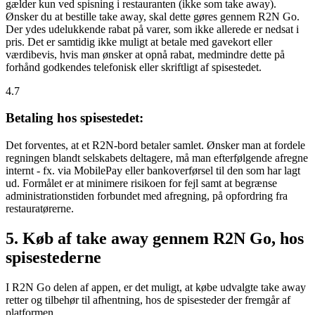
gælder kun ved spisning i restauranten (ikke som take away).
Ønsker du at bestille take away, skal dette gøres gennem R2N Go.
Der ydes udelukkende rabat på varer, som ikke allerede er nedsat i
pris. Det er samtidig ikke muligt at betale med gavekort eller
værdibevis, hvis man ønsker at opnå rabat, medmindre dette på
forhånd godkendes telefonisk eller skriftligt af spisestedet.
4.7
Betaling hos spisestedet:
Det forventes, at et R2N-bord betaler samlet. Ønsker man at fordele
regningen blandt selskabets deltagere, må man efterfølgende afregne
internt - fx. via MobilePay eller bankoverførsel til den som har lagt
ud. Formålet er at minimere risikoen for fejl samt at begrænse
administrationstiden forbundet med afregning, på opfordring fra
restauratørerne.
5. Køb af take away gennem R2N Go, hos
spisestederne
I R2N Go delen af appen, er det muligt, at købe udvalgte take away
retter og tilbehør til afhentning, hos de spisesteder der fremgår af
platformen.