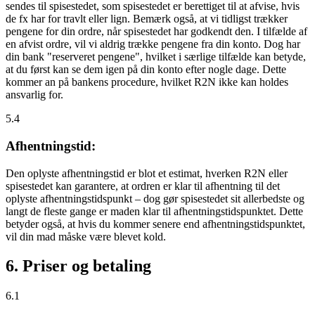
sendes til spisestedet, som spisestedet er berettiget til at afvise, hvis
de fx har for travlt eller lign. Bemærk også, at vi tidligst trækker
pengene for din ordre, når spisestedet har godkendt den. I tilfælde af
en afvist ordre, vil vi aldrig trække pengene fra din konto. Dog har
din bank "reserveret pengene", hvilket i særlige tilfælde kan betyde,
at du først kan se dem igen på din konto efter nogle dage. Dette
kommer an på bankens procedure, hvilket R2N ikke kan holdes
ansvarlig for.
5.4
Afhentningstid:
Den oplyste afhentningstid er blot et estimat, hverken R2N eller
spisestedet kan garantere, at ordren er klar til afhentning til det
oplyste afhentningstidspunkt – dog gør spisestedet sit allerbedste og
langt de fleste gange er maden klar til afhentningstidspunktet. Dette
betyder også, at hvis du kommer senere end afhentningstidspunktet,
vil din mad måske være blevet kold.
6. Priser og betaling
6.1