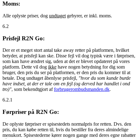
Moms:
Alle oplyste priser, dog
undtaget
gebyrer, er inkl. moms.
6.2
Prisfejl R2N Go:
Der er et meget stort antal take away retter på platformen, hvilket
betyder, at prisfejl kan ske. Disse fejl vil dog typisk være i førprisen,
som kan have ændret sig, uden at det er blevet opdateret på vores
platform. Dette vil dog
ikke
have nogen betydning for dig som
bruger, den pris du ser på platformen, er den pris du kommer til at
betale. Dog undtaget åbenlyse prisfejl,
"hvor du som kunde burde
have indset, at der er tale om en fejl (og derved har handlet i ond
tro)"
, som bekendtgjort af
forbrugerombudsmanden.dk
.
6.2.1
Førpriser på R2N Go:
De oplyste førpriser er spisestedets normalpris for retten. Dvs. den
pris, du kan købe retten til, hvis du bestiller fra deres almindelige
menukort. Spisestederne kører nogen gange med deres egne rabatter