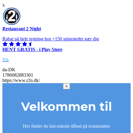
x
Restaurant 2 Night
Rabat på hele regning hos +150 spisesteder nær dig
HENT GRATIS - i Play Store
Vis
da-DK
1786082883301
https://www.r2n.dk/
×
Velkommen til
Her finder du last-minute tilbud på restauranter