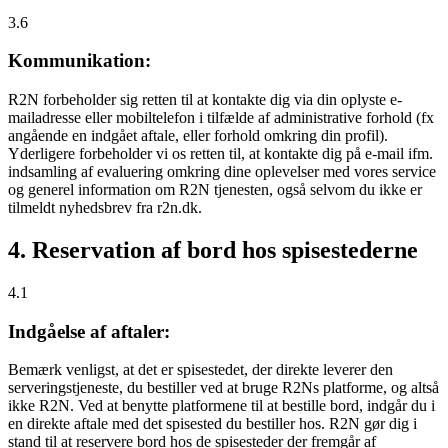
3.6
Kommunikation:
R2N forbeholder sig retten til at kontakte dig via din oplyste e-
mailadresse eller mobiltelefon i tilfælde af administrative forhold (fx
angående en indgået aftale, eller forhold omkring din profil).
Yderligere forbeholder vi os retten til, at kontakte dig på e-mail ifm.
indsamling af evaluering omkring dine oplevelser med vores service
og generel information om R2N tjenesten, også selvom du ikke er
tilmeldt nyhedsbrev fra r2n.dk.
4. Reservation af bord hos spisestederne
4.1
Indgåelse af aftaler:
Bemærk venligst, at det er spisestedet, der direkte leverer den
serveringstjeneste, du bestiller ved at bruge R2Ns platforme, og altså
ikke R2N. Ved at benytte platformene til at bestille bord, indgår du i
en direkte aftale med det spisested du bestiller hos. R2N gør dig i
stand til at reservere bord hos de spisesteder der fremgår af