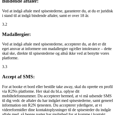
Bindende aftaler:
Ved at indgå aftale med spisestederne, garanterer du, at du er juridisk
i stand til at indgå bindende aftaler, samt er over 18 år.
3.2
Madallergier:
Ved at indgå aftale med spisestederne, accepterer du, at det er dit
eget ansvar at informere om madallergier og/eller intolerance – dette
skal ske, direkte til spisestederne og altså ikke ved at benytte vores
platforme.
3.3
Accept af SMS:
For at booke et bord eller bestille take away, skal du oprette en profil
via R2Ns platforme. Her skal du bl.a. oplyse dit
mobiltelefonnummer. Du accepterer hermed, at vi må udsende SMS
til dig vedr. de aftaler du har indgået med spisestederne, samt generel
information om R2N tjenesten. Du accepterer yderligere, at vi
videreformidler dine kontaktoplysninger til de spisesteder du indgår
aftale med, så begge parter har mulighed for at komme i kontakt