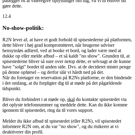
pålægger os at videregive oplysninger om dig, vil vi til enhver tid
gøre dette.
12.4
No-show-politik:
R2N lever af, at have et godt forhold til spisestederne på platformen,
dette bliver i høj grad kompromitteret, når brugerne udviser
hensynsløs adfærd, ved at booke et bord, og lader være med at
dukke op eller melde afbud – et så kaldt "no show". Grunden til, at
spisestederne bliver så sure over netop dette, er selvsagt at de kunne
have "solgt" bordet til anden side. Dvs. at de decideret mister penge
på denne opførsel – og derfor slår vi hårdt ned på det.
Når du foretager en reservation på R2Ns platforme, er den bindende
i det omfang, at du forpligter dig til at møde på det pågældende
tidspunkt.
Bliver du forhindret i at møde op,
skal
du kontakte spisestedet via
det oplyste telefonnummer og meddele dette. Kan du ikke komme
igennem til spisestedet, ring da til vores support.
Melder du ikke afbud til spisestedet (eller R2N), vil spisestedet
informere R2N om, at du var "no show", og du risikerer at vi
deaktiverer din profil.