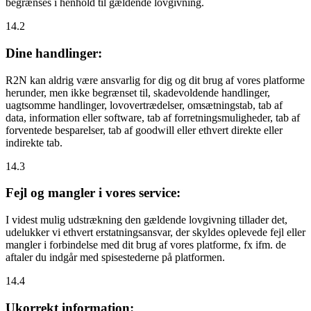
begrænses i henhold til gældende lovgivning.
14.2
Dine handlinger:
R2N kan aldrig være ansvarlig for dig og dit brug af vores platforme
herunder, men ikke begrænset til, skadevoldende handlinger,
uagtsomme handlinger, lovovertrædelser, omsætningstab, tab af
data, information eller software, tab af forretningsmuligheder, tab af
forventede besparelser, tab af goodwill eller ethvert direkte eller
indirekte tab.
14.3
Fejl og mangler i vores service:
I videst mulig udstrækning den gældende lovgivning tillader det,
udelukker vi ethvert erstatningsansvar, der skyldes oplevede fejl eller
mangler i forbindelse med dit brug af vores platforme, fx ifm. de
aftaler du indgår med spisestederne på platformen.
14.4
Ukorrekt information: