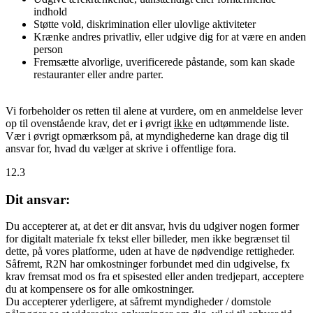
indhold
Støtte vold, diskrimination eller ulovlige aktiviteter
Krænke andres privatliv, eller udgive dig for at være en anden
person
Fremsætte alvorlige, uverificerede påstande, som kan skade
restauranter eller andre parter.
Vi forbeholder os retten til alene at vurdere, om en anmeldelse lever
op til ovenstående krav, det er i øvrigt
ikke
en udtømmende liste.
Vær i øvrigt opmærksom på, at myndighederne kan drage dig til
ansvar for, hvad du vælger at skrive i offentlige fora.
12.3
Dit ansvar:
Du accepterer at, at det er dit ansvar, hvis du udgiver nogen former
for digitalt materiale fx tekst eller billeder, men ikke begrænset til
dette, på vores platforme, uden at have de nødvendige rettigheder.
Såfremt, R2N har omkostninger forbundet med din udgivelse, fx
krav fremsat mod os fra et spisested eller anden tredjepart, acceptere
du at kompensere os for alle omkostninger.
Du accepterer yderligere, at såfremt myndigheder / domstole