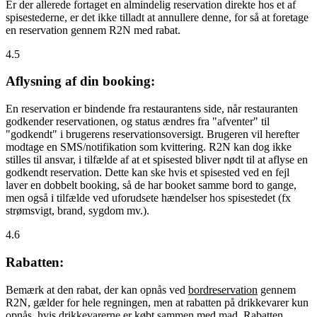
Er der allerede fortaget en almindelig reservation direkte hos et af
spisestederne, er det ikke tilladt at annullere denne, for så at foretage
en reservation gennem R2N med rabat.
4.5
Aflysning af din booking:
En reservation er bindende fra restaurantens side, når restauranten
godkender reservationen, og status ændres fra "afventer" til
"godkendt" i brugerens reservationsoversigt. Brugeren vil herefter
modtage en SMS/notifikation som kvittering. R2N kan dog ikke
stilles til ansvar, i tilfælde af at et spisested bliver nødt til at aflyse en
godkendt reservation. Dette kan ske hvis et spisested ved en fejl
laver en dobbelt booking, så de har booket samme bord to gange,
men også i tilfælde ved uforudsete hændelser hos spisestedet (fx
strømsvigt, brand, sygdom mv.).
4.6
Rabatten:
Bemærk at den rabat, der kan opnås ved
bordreservation
gennem
R2N, gælder for hele regningen, men at rabatten på drikkevarer kun
opnås, hvis drikkevarerne er købt sammen med mad. Rabatten