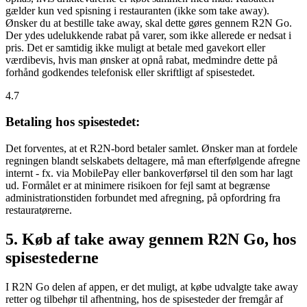
gælder kun ved spisning i restauranten (ikke som take away).
Ønsker du at bestille take away, skal dette gøres gennem R2N Go.
Der ydes udelukkende rabat på varer, som ikke allerede er nedsat i
pris. Det er samtidig ikke muligt at betale med gavekort eller
værdibevis, hvis man ønsker at opnå rabat, medmindre dette på
forhånd godkendes telefonisk eller skriftligt af spisestedet.
4.7
Betaling hos spisestedet:
Det forventes, at et R2N-bord betaler samlet. Ønsker man at fordele
regningen blandt selskabets deltagere, må man efterfølgende afregne
internt - fx. via MobilePay eller bankoverførsel til den som har lagt
ud. Formålet er at minimere risikoen for fejl samt at begrænse
administrationstiden forbundet med afregning, på opfordring fra
restauratørerne.
5. Køb af take away gennem R2N Go, hos
spisestederne
I R2N Go delen af appen, er det muligt, at købe udvalgte take away
retter og tilbehør til afhentning, hos de spisesteder der fremgår af