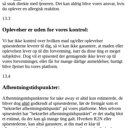
så snak direkte med tjeneren. Det kan aldrig blive vores ansvar, hvis
du oplever en allergisk reaktion.
13.3
Oplevelser er uden for vores kontrol:
Vi har ikke kontrol over hvilken mad og/eller oplevelser
spisestederne leverer til dig, så vi kan ikke garantere, at maden eller
oplevelsen lever op til din forventning, især da disse ting er meget
subjektive. Dog vil et spisested der gentagende ikke lever op til
vores forventninger, eller får for mange dårlige anmeldelser, hurtigt
blive fjernet fra vores platform.
13.4
Afhentningstidspunkter:
Afhentningstidspunkterne for take away er altid kun estimerede, de
bliver dog
altid
godkendt af spisestederne, før de fremgår som et
"bekræftet afhentningstidspunkt" på vores platforme. Men selvom
spisestedet har "bekræftet afhentningstidspunktet" er det stadig blot
et estimat, da der kan gå mange ting galt. Hverken R2N eller
spisestederne, kan altså garantere, at din mad er klar til