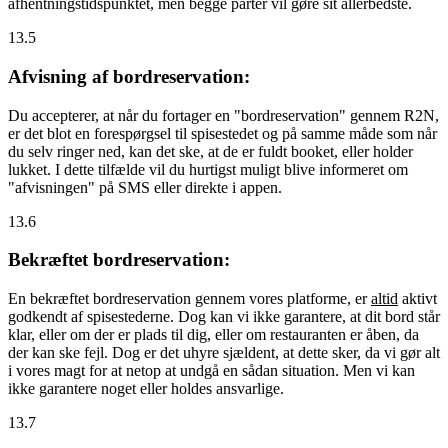
afhentningstidspunktet, men begge parter vil gøre sit allerbedste.
13.5
Afvisning af bordreservation:
Du accepterer, at når du fortager en "bordreservation" gennem R2N,
er det blot en forespørgsel til spisestedet og på samme måde som når
du selv ringer ned, kan det ske, at de er fuldt booket, eller holder
lukket. I dette tilfælde vil du hurtigst muligt blive informeret om
"afvisningen" på SMS eller direkte i appen.
13.6
Bekræftet bordreservation:
En bekræftet bordreservation gennem vores platforme, er
altid
aktivt
godkendt af spisestederne. Dog kan vi ikke garantere, at dit bord står
klar, eller om der er plads til dig, eller om restauranten er åben, da
der kan ske fejl. Dog er det uhyre sjældent, at dette sker, da vi gør alt
i vores magt for at netop at undgå en sådan situation. Men vi kan
ikke garantere noget eller holdes ansvarlige.
13.7