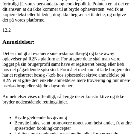
fortroligt jf. vores persondata- og cookiepolitik. Pointen er, at det er
dit ansvar, at du ikke kommer til at bryde ophavsretten, ved fx at
kopiere tekst eller billeder, dog ikke begrænset til dette, og udgive
det på vores platforme.
12.2
Anmeldelser:
Det er muligt at evaluere sine restaurantbesøg og take away
oplevelser på R2Ns platforme. For at gøre dette skal man være
logget på sin brugerprofil samt have et registreret besøg eller køb
hos det pågældende spisested. Formålet med kun at lade brugere der
har et registreret besøg / køb hos spisestedet skrive anmeldelse på
R2N er at gøre den enkelte anmeldelse mere troværdig og minimere
useriøs brug eller skjulte dagsordener.
Anmeldelser vises offentligt, så længe de er konstruktive og ikke
bryder nedenstående retningslinjer.
Bryde gældende lovgivning
Benytte links, samt promovere noget som helst andet, fx andre
spisesteder, bookingkoncepter
Udgive ærekrænkende, uanstændigt eller fornærmende