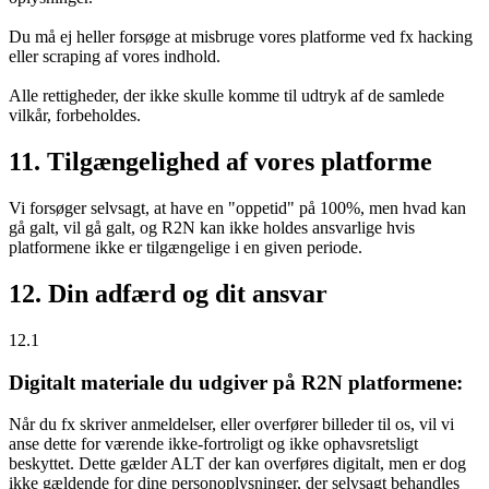
Du må ej heller forsøge at misbruge vores platforme ved fx hacking
eller scraping af vores indhold.
Alle rettigheder, der ikke skulle komme til udtryk af de samlede
vilkår, forbeholdes.
11. Tilgængelighed af vores platforme
Vi forsøger selvsagt, at have en "oppetid" på 100%, men hvad kan
gå galt, vil gå galt, og R2N kan ikke holdes ansvarlige hvis
platformene ikke er tilgængelige i en given periode.
12. Din adfærd og dit ansvar
12.1
Digitalt materiale du udgiver på R2N platformene:
Når du fx skriver anmeldelser, eller overfører billeder til os, vil vi
anse dette for værende ikke-fortroligt og ikke ophavsretsligt
beskyttet. Dette gælder ALT der kan overføres digitalt, men er dog
ikke gældende for dine personoplysninger, der selvsagt behandles