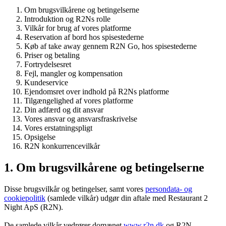
Om brugsvilkårene og betingelserne
Introduktion og R2Ns rolle
Vilkår for brug af vores platforme
Reservation af bord hos spisestederne
Køb af take away gennem R2N Go, hos spisestederne
Priser og betaling
Fortrydelsesret
Fejl, mangler og kompensation
Kundeservice
Ejendomsret over indhold på R2Ns platforme
Tilgængelighed af vores platforme
Din adfærd og dit ansvar
Vores ansvar og ansvarsfraskrivelse
Vores erstatningspligt
Opsigelse
R2N konkurrencevilkår
1. Om brugsvilkårene og betingelserne
Disse brugsvilkår og betingelser, samt vores
persondata- og
cookiepolitik
(samlede vilkår) udgør din aftale med Restaurant 2
Night ApS (R2N).
De samlede vilkår vedrører domænet
www.r2n.dk
og R2N