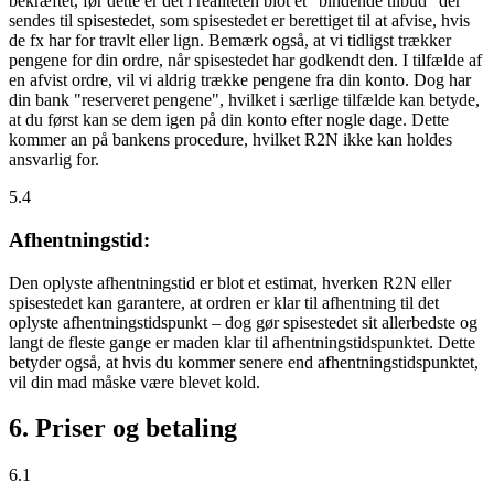
bekræftet, før dette er det i realiteten blot et "bindende tilbud" der
sendes til spisestedet, som spisestedet er berettiget til at afvise, hvis
de fx har for travlt eller lign. Bemærk også, at vi tidligst trækker
pengene for din ordre, når spisestedet har godkendt den. I tilfælde af
en afvist ordre, vil vi aldrig trække pengene fra din konto. Dog har
din bank "reserveret pengene", hvilket i særlige tilfælde kan betyde,
at du først kan se dem igen på din konto efter nogle dage. Dette
kommer an på bankens procedure, hvilket R2N ikke kan holdes
ansvarlig for.
5.4
Afhentningstid:
Den oplyste afhentningstid er blot et estimat, hverken R2N eller
spisestedet kan garantere, at ordren er klar til afhentning til det
oplyste afhentningstidspunkt – dog gør spisestedet sit allerbedste og
langt de fleste gange er maden klar til afhentningstidspunktet. Dette
betyder også, at hvis du kommer senere end afhentningstidspunktet,
vil din mad måske være blevet kold.
6. Priser og betaling
6.1