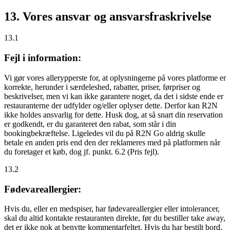
13. Vores ansvar og ansvarsfraskrivelse
13.1
Fejl i information:
Vi gør vores allerypperste for, at oplysningerne på vores platforme er
korrekte, herunder i særdeleshed, rabatter, priser, førpriser og
beskrivelser, men vi kan ikke garantere noget, da det i sidste ende er
restauranterne der udfylder og/eller oplyser dette. Derfor kan R2N
ikke holdes ansvarlig for dette. Husk dog, at så snart din reservation
er godkendt, er du garanteret den rabat, som står i din
bookingbekræftelse. Ligeledes vil du på R2N Go aldrig skulle
betale en anden pris end den der reklameres med på platformen når
du foretager et køb, dog jf. punkt. 6.2 (Pris fejl).
13.2
Fødevareallergier:
Hvis du, eller en medspiser, har fødevareallergier eller intolerancer,
skal du altid kontakte restauranten direkte, før du bestiller take away,
det er
ikke
nok at benytte kommentarfeltet. Hvis du har bestilt bord,