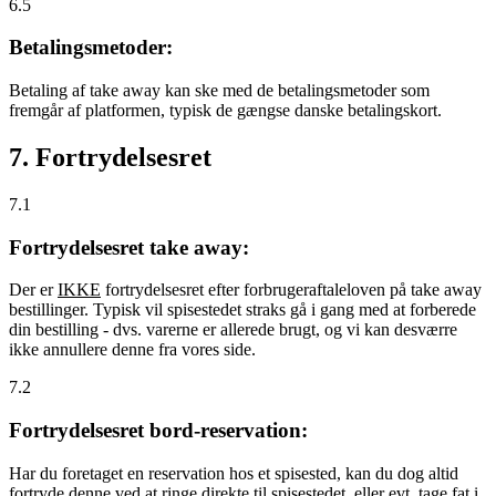
6.5
Betalingsmetoder:
Betaling af take away kan ske med de betalingsmetoder som
fremgår af platformen, typisk de gængse danske betalingskort.
7. Fortrydelsesret
7.1
Fortrydelsesret take away:
Der er
IKKE
fortrydelsesret efter forbrugeraftaleloven på take away
bestillinger. Typisk vil spisestedet straks gå i gang med at forberede
din bestilling - dvs. varerne er allerede brugt, og vi kan desværre
ikke annullere denne fra vores side.
7.2
Fortrydelsesret bord-reservation:
Har du foretaget en reservation hos et spisested, kan du dog altid
fortryde denne ved at ringe direkte til spisestedet, eller evt. tage fat i