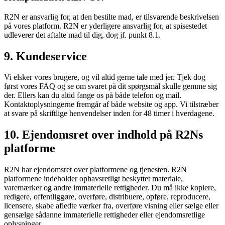
R2N er ansvarlig for, at den bestilte mad, er tilsvarende beskrivelsen
på vores platform. R2N er yderligere ansvarlig for, at spisestedet
udleverer det aftalte mad til dig, dog jf. punkt 8.1.
9. Kundeservice
Vi elsker vores brugere, og vil altid gerne tale med jer. Tjek dog
først vores FAQ og se om svaret på dit spørgsmål skulle gemme sig
der. Ellers kan du altid fange os på både telefon og mail.
Kontaktoplysningerne fremgår af både website og app. Vi tilstræber
at svare på skriftlige henvendelser inden for 48 timer i hverdagene.
10. Ejendomsret over indhold på R2Ns
platforme
R2N har ejendomsret over platformene og tjenesten. R2N
platformene indeholder ophavsretligt beskyttet materiale,
varemærker og andre immaterielle rettigheder. Du må ikke kopiere,
redigere, offentliggøre, overføre, distribuere, opføre, reproducere,
licensere, skabe afledte værker fra, overføre visning eller sælge eller
gensælge sådanne immaterielle rettigheder eller ejendomsretlige
oplysninger.