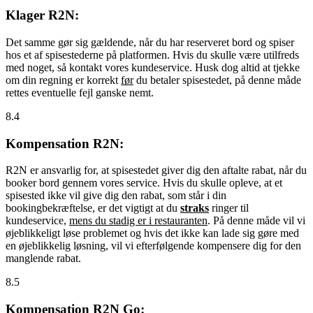
Klager R2N:
Det samme gør sig gældende, når du har reserveret bord og spiser
hos et af spisestederne på platformen. Hvis du skulle være utilfreds
med noget, så kontakt vores kundeservice. Husk dog altid at tjekke
om din regning er korrekt
før
du betaler spisestedet, på denne måde
rettes eventuelle fejl ganske nemt.
8.4
Kompensation R2N:
R2N er ansvarlig for, at spisestedet giver dig den aftalte rabat, når du
booker bord gennem vores service. Hvis du skulle opleve, at et
spisested ikke vil give dig den rabat, som står i din
bookingbekræftelse, er det vigtigt at du
straks
ringer til
kundeservice,
mens du stadig er i restauranten
. På denne måde vil vi
øjeblikkeligt løse problemet og hvis det ikke kan lade sig gøre med
en øjeblikkelig løsning, vil vi efterfølgende kompensere dig for den
manglende rabat.
8.5
Kompensation R2N Go: