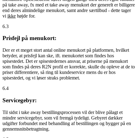
på take away, fx med et take away menukort der generelt er billigere
end deres almindelige menukort, samt andre særtilbud - dette tager
vi
ikke
højde for.
6.3
Prisfejl på menukort:
Der er et meget stort antal online menukort på platformen, hvilket
betyder, at prisfejl kan ske, ift. menukortet som findes hos
spisestedet. Det er spisestedernes ansvar, at priserne på menukort
som findes på deres R2N profil er korrekte, skulle du opleve at de to
priser differentiere, så ring til kundeservice mens du er hos
spisestedet, og vi løser straks problemet.
6.4
Servicegebyr:
Til sidst i take away bestillingsprocessen vil der blive pålagt et
mindre servicegebyr, som vil fremgå tydeligt. Gebyret dækker
udgifter forbundet med behandling af bestillingen og bygger på en
gennemsnitsbetragtning.