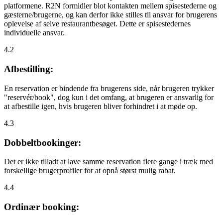
platformene. R2N formidler blot kontakten mellem spisestederne og
gæsterne/brugerne, og kan derfor ikke stilles til ansvar for brugerens
oplevelse af selve restaurantbesøget. Dette er spisestedernes
individuelle ansvar.
4.2
Afbestilling:
En reservation er bindende fra brugerens side, når brugeren trykker
"reservér/book", dog kun i det omfang, at brugeren er ansvarlig for
at afbestille igen, hvis brugeren bliver forhindret i at møde op.
4.3
Dobbeltbookinger:
Det er
ikke
tilladt at lave samme reservation flere gange i træk med
forskellige brugerprofiler for at opnå størst mulig rabat.
4.4
Ordinær booking: