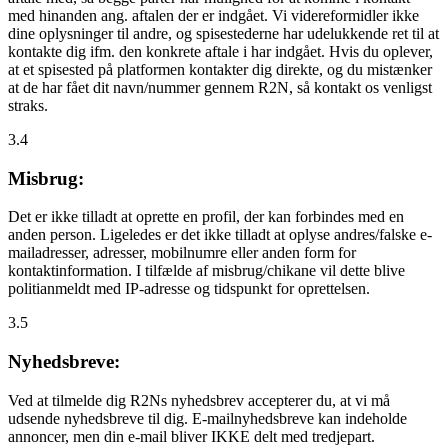
med hinanden ang. aftalen der er indgået. Vi videreformidler ikke
dine oplysninger til andre, og spisestederne har udelukkende ret til at
kontakte dig ifm. den konkrete aftale i har indgået. Hvis du oplever,
at et spisested på platformen kontakter dig direkte, og du mistænker
at de har fået dit navn/nummer gennem R2N, så kontakt os venligst
straks.
3.4
Misbrug:
Det er ikke tilladt at oprette en profil, der kan forbindes med en
anden person. Ligeledes er det ikke tilladt at oplyse andres/falske e-
mailadresser, adresser, mobilnumre eller anden form for
kontaktinformation. I tilfælde af misbrug/chikane vil dette blive
politianmeldt med IP-adresse og tidspunkt for oprettelsen.
3.5
Nyhedsbreve:
Ved at tilmelde dig R2Ns nyhedsbrev accepterer du, at vi må
udsende nyhedsbreve til dig. E-mailnyhedsbreve kan indeholde
annoncer, men din e-mail bliver IKKE delt med tredjepart.