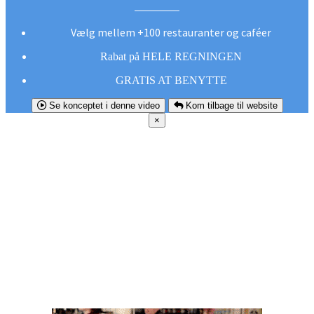
Vælg mellem +100 restauranter og caféer
Rabat på HELE REGNINGEN
GRATIS AT BENYTTE
Se konceptet i denne video
Kom tilbage til website
×
FØR DU
SMUTTER!
Hent vores gratis app og undgå at gå glip af et
godt tilbud næste gang sulten melder sig.