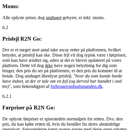
Moms:
Alle oplyste priser, dog
undtaget
gebyrer, er inkl. moms.
6.2
Prisfejl R2N Go:
Der er et meget stort antal take away retter på platformen, hvilket
betyder, at prisfejl kan ske. Disse fejl vil dog typisk være i førprisen,
som kan have ændret sig, uden at det er blevet opdateret på vores
platform. Dette vil dog
ikke
have nogen betydning for dig som
bruger, den pris du ser på platformen, er den pris du kommer til at
betale. Dog undtaget åbenlyse prisfejl,
"hvor du som kunde burde
have indset, at der er tale om en fejl (og derved har handlet i ond
tro)"
, som bekendtgjort af
forbrugerombudsmanden.dk
.
6.2.1
Førpriser på R2N Go:
De oplyste førpriser er spisestedets normalpris for retten. Dvs. den
pris, du kan købe retten til, hvis du bestiller fra deres almindelige
menukort. Spisestederne kører nogen gange med deres egne rabatter