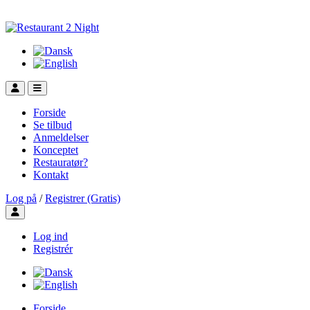
Forside
Se tilbud
Anmeldelser
Konceptet
Restauratør?
Kontakt
Log på
/
Registrer (Gratis)
Toggle user menu
Log ind
Registrér
Forside