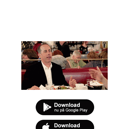
FØR DU SMUTTER
t tilbud næste gang sulten melder sig.