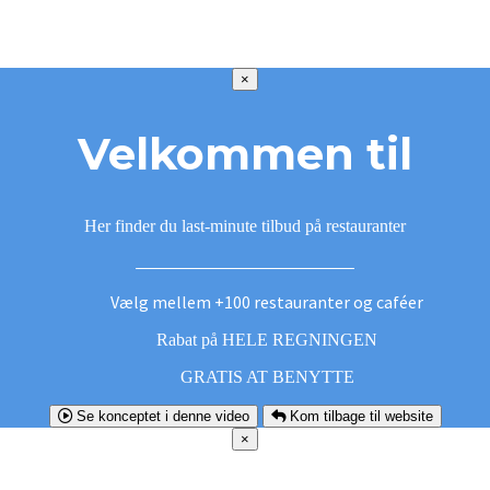
×
Velkommen til
Her finder du last-minute tilbud på restauranter
Vælg mellem +100 restauranter og caféer
Rabat på HELE REGNINGEN
GRATIS AT BENYTTE
Se konceptet i denne video
Kom tilbage til website
×