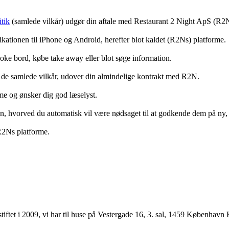
tik
(samlede vilkår) udgør din aftale med Restaurant 2 Night ApS (R2
ationen til iPhone og Android, herefter blot kaldet (R2Ns) platforme.
ooke bord, købe take away eller blot søge information.
 de samlede vilkår, udover din almindelige kontrakt med R2N.
rme og ønsker dig god læselyst.
anden, hvorved du automatisk vil være nødsaget til at godkende dem på ny
 R2Ns platforme.
ftet i 2009, vi har til huse på Vestergade 16, 3. sal, 1459 København 