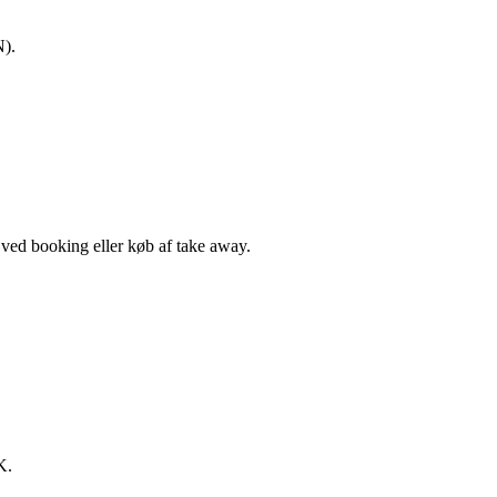
N).
, ved booking eller køb af take away.
K.