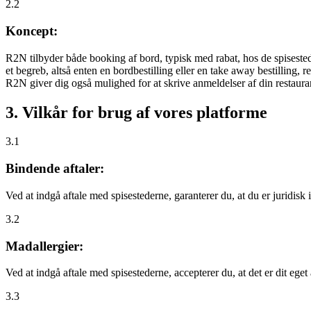
2.2
Koncept:
R2N tilbyder både booking af bord, typisk med rabat, hos de spisestede
et begreb, altså enten en bordbestilling eller en take away bestilling, r
R2N giver dig også mulighed for at skrive anmeldelser af din restauran
3. Vilkår for brug af vores platforme
3.1
Bindende aftaler:
Ved at indgå aftale med spisestederne, garanterer du, at du er juridisk i
3.2
Madallergier:
Ved at indgå aftale med spisestederne, accepterer du, at det er dit eget
3.3