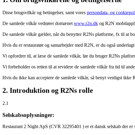
Disse brugsvilkår og betingelser, samt vores
persondata- og cookiepoli
De samlede vilkår vedrører domænet
www.r2n.dk
og R2N mobilapplik
De samlede vilkår gælder, når du benytter R2Ns platforme, fx til at b
Hvis du er restauratør og samarbejder med R2N, er du også underlagt
Vi opfordrer til, at læse de samlede vilkår, før du bruger R2Ns platfo
Vi forbeholder os retten til at revidere de samlede vilkår fra tid til 
Hvis du ikke kan acceptere de samlede vilkår, så benyt venligst ikke
2. Introduktion og R2Ns rolle
2.1
Selskabsoplysninger:
Restaurant 2 Night ApS (CVR 32295401 ) er et dansk selskab der er sti