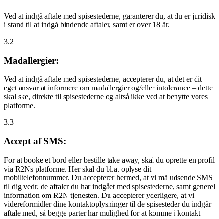
Ved at indgå aftale med spisestederne, garanterer du, at du er juridisk
i stand til at indgå bindende aftaler, samt er over 18 år.
3.2
Madallergier:
Ved at indgå aftale med spisestederne, accepterer du, at det er dit
eget ansvar at informere om madallergier og/eller intolerance – dette
skal ske, direkte til spisestederne og altså ikke ved at benytte vores
platforme.
3.3
Accept af SMS:
For at booke et bord eller bestille take away, skal du oprette en profil
via R2Ns platforme. Her skal du bl.a. oplyse dit
mobiltelefonnummer. Du accepterer hermed, at vi må udsende SMS
til dig vedr. de aftaler du har indgået med spisestederne, samt generel
information om R2N tjenesten. Du accepterer yderligere, at vi
videreformidler dine kontaktoplysninger til de spisesteder du indgår
aftale med, så begge parter har mulighed for at komme i kontakt