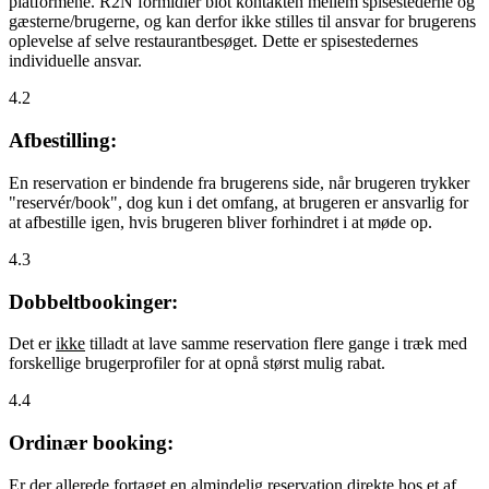
platformene. R2N formidler blot kontakten mellem spisestederne og
gæsterne/brugerne, og kan derfor ikke stilles til ansvar for brugerens
oplevelse af selve restaurantbesøget. Dette er spisestedernes
individuelle ansvar.
4.2
Afbestilling:
En reservation er bindende fra brugerens side, når brugeren trykker
"reservér/book", dog kun i det omfang, at brugeren er ansvarlig for
at afbestille igen, hvis brugeren bliver forhindret i at møde op.
4.3
Dobbeltbookinger:
Det er
ikke
tilladt at lave samme reservation flere gange i træk med
forskellige brugerprofiler for at opnå størst mulig rabat.
4.4
Ordinær booking:
Er der allerede fortaget en almindelig reservation direkte hos et af