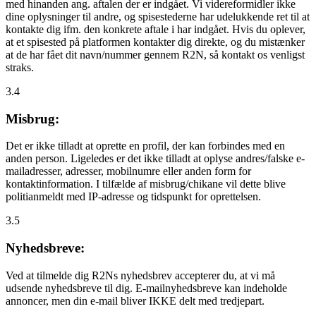
med hinanden ang. aftalen der er indgået. Vi videreformidler ikke
dine oplysninger til andre, og spisestederne har udelukkende ret til at
kontakte dig ifm. den konkrete aftale i har indgået. Hvis du oplever,
at et spisested på platformen kontakter dig direkte, og du mistænker
at de har fået dit navn/nummer gennem R2N, så kontakt os venligst
straks.
3.4
Misbrug:
Det er ikke tilladt at oprette en profil, der kan forbindes med en
anden person. Ligeledes er det ikke tilladt at oplyse andres/falske e-
mailadresser, adresser, mobilnumre eller anden form for
kontaktinformation. I tilfælde af misbrug/chikane vil dette blive
politianmeldt med IP-adresse og tidspunkt for oprettelsen.
3.5
Nyhedsbreve:
Ved at tilmelde dig R2Ns nyhedsbrev accepterer du, at vi må
udsende nyhedsbreve til dig. E-mailnyhedsbreve kan indeholde
annoncer, men din e-mail bliver IKKE delt med tredjepart.