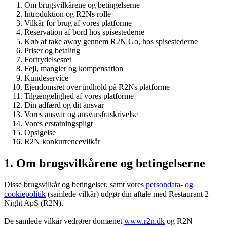
Om brugsvilkårene og betingelserne
Introduktion og R2Ns rolle
Vilkår for brug af vores platforme
Reservation af bord hos spisestederne
Køb af take away gennem R2N Go, hos spisestederne
Priser og betaling
Fortrydelsesret
Fejl, mangler og kompensation
Kundeservice
Ejendomsret over indhold på R2Ns platforme
Tilgængelighed af vores platforme
Din adfærd og dit ansvar
Vores ansvar og ansvarsfraskrivelse
Vores erstatningspligt
Opsigelse
R2N konkurrencevilkår
1. Om brugsvilkårene og betingelserne
Disse brugsvilkår og betingelser, samt vores
persondata- og
cookiepolitik
(samlede vilkår) udgør din aftale med Restaurant 2
Night ApS (R2N).
De samlede vilkår vedrører domænet
www.r2n.dk
og R2N