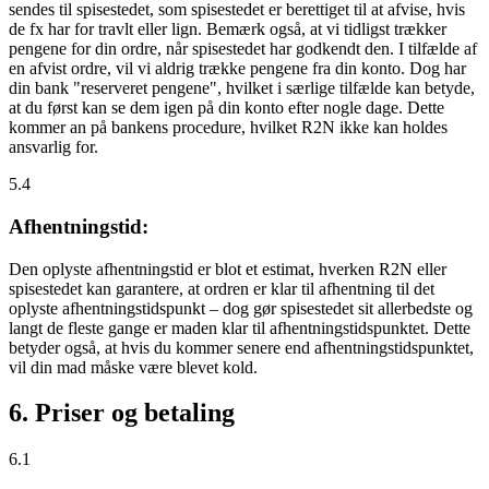
sendes til spisestedet, som spisestedet er berettiget til at afvise, hvis
de fx har for travlt eller lign. Bemærk også, at vi tidligst trækker
pengene for din ordre, når spisestedet har godkendt den. I tilfælde af
en afvist ordre, vil vi aldrig trække pengene fra din konto. Dog har
din bank "reserveret pengene", hvilket i særlige tilfælde kan betyde,
at du først kan se dem igen på din konto efter nogle dage. Dette
kommer an på bankens procedure, hvilket R2N ikke kan holdes
ansvarlig for.
5.4
Afhentningstid:
Den oplyste afhentningstid er blot et estimat, hverken R2N eller
spisestedet kan garantere, at ordren er klar til afhentning til det
oplyste afhentningstidspunkt – dog gør spisestedet sit allerbedste og
langt de fleste gange er maden klar til afhentningstidspunktet. Dette
betyder også, at hvis du kommer senere end afhentningstidspunktet,
vil din mad måske være blevet kold.
6. Priser og betaling
6.1