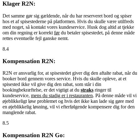
Klager R2N:
Det samme gør sig gældende, når du har reserveret bord og spiser
hos et af spisestederne på platformen. Hvis du skulle være utilfreds
med noget, så kontakt vores kundeservice. Husk dog altid at tjekke
om din regning er korrekt
før
du betaler spisestedet, på denne måde
rettes eventuelle fejl ganske nemt.
8.4
Kompensation R2N:
R2N er ansvarlig for, at spisestedet giver dig den aftalte rabat, når du
booker bord gennem vores service. Hvis du skulle opleve, at et
spisested ikke vil give dig den rabat, som står i din
bookingbekræftelse, er det vigtigt at du
straks
ringer til
kundeservice,
mens du stadig er i restauranten
. På denne måde vil vi
øjeblikkeligt løse problemet og hvis det ikke kan lade sig gøre med
en øjeblikkelig løsning, vil vi efterfølgende kompensere dig for den
manglende rabat.
8.5
Kompensation R2N Go: