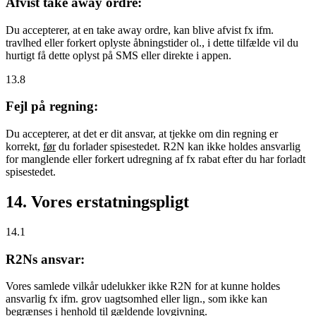
Afvist take away ordre:
Du accepterer, at en take away ordre, kan blive afvist fx ifm.
travlhed eller forkert oplyste åbningstider ol., i dette tilfælde vil du
hurtigt få dette oplyst på SMS eller direkte i appen.
13.8
Fejl på regning:
Du accepterer, at det er dit ansvar, at tjekke om din regning er
korrekt,
før
du forlader spisestedet. R2N kan ikke holdes ansvarlig
for manglende eller forkert udregning af fx rabat efter du har forladt
spisestedet.
14. Vores erstatningspligt
14.1
R2Ns ansvar:
Vores samlede vilkår udelukker ikke R2N for at kunne holdes
ansvarlig fx ifm. grov uagtsomhed eller lign., som ikke kan
begrænses i henhold til gældende lovgivning.