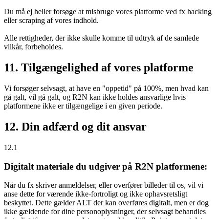
Du må ej heller forsøge at misbruge vores platforme ved fx hacking
eller scraping af vores indhold.
Alle rettigheder, der ikke skulle komme til udtryk af de samlede
vilkår, forbeholdes.
11. Tilgængelighed af vores platforme
Vi forsøger selvsagt, at have en "oppetid" på 100%, men hvad kan
gå galt, vil gå galt, og R2N kan ikke holdes ansvarlige hvis
platformene ikke er tilgængelige i en given periode.
12. Din adfærd og dit ansvar
12.1
Digitalt materiale du udgiver på R2N platformene:
Når du fx skriver anmeldelser, eller overfører billeder til os, vil vi
anse dette for værende ikke-fortroligt og ikke ophavsretsligt
beskyttet. Dette gælder ALT der kan overføres digitalt, men er dog
ikke gældende for dine personoplysninger, der selvsagt behandles