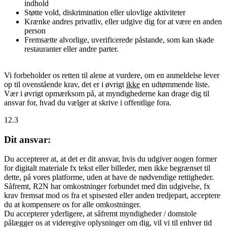
indhold
Støtte vold, diskrimination eller ulovlige aktiviteter
Krænke andres privatliv, eller udgive dig for at være en anden
person
Fremsætte alvorlige, uverificerede påstande, som kan skade
restauranter eller andre parter.
Vi forbeholder os retten til alene at vurdere, om en anmeldelse lever
op til ovenstående krav, det er i øvrigt
ikke
en udtømmende liste.
Vær i øvrigt opmærksom på, at myndighederne kan drage dig til
ansvar for, hvad du vælger at skrive i offentlige fora.
12.3
Dit ansvar:
Du accepterer at, at det er dit ansvar, hvis du udgiver nogen former
for digitalt materiale fx tekst eller billeder, men ikke begrænset til
dette, på vores platforme, uden at have de nødvendige rettigheder.
Såfremt, R2N har omkostninger forbundet med din udgivelse, fx
krav fremsat mod os fra et spisested eller anden tredjepart, acceptere
du at kompensere os for alle omkostninger.
Du accepterer yderligere, at såfremt myndigheder / domstole
pålægger os at videregive oplysninger om dig, vil vi til enhver tid