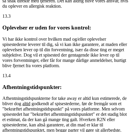
så snak direkte med tjeneren. Det kan aldrig blive vores ansvar, hvis
du oplever en allergisk reaktion.
13.3
Oplevelser er uden for vores kontrol:
Vi har ikke kontrol over hvilken mad og/eller oplevelser
spisestederne leverer til dig, så vi kan ikke garantere, at maden eller
oplevelsen lever op til din forventning, især da disse ting er meget
subjektive. Dog vil et spisested der gentagende ikke lever op til
vores forventninger, eller får for mange dårlige anmeldelser, hurtigt
blive fjernet fra vores platform.
13.4
Afhentningstidspunkter:
Afhentningstidspunkterne for take away er altid kun estimerede, de
bliver dog
altid
godkendt af spisestederne, før de fremgår som et
"bekræftet afhentningstidspunkt" på vores platforme. Men selvom
spisestedet har "bekræftet afhentningstidspunktet" er det stadig blot
et estimat, da der kan gå mange ting galt. Hverken R2N eller
spisestederne, kan altså garantere, at din mad er klar til
afhentningstidspunktet, men begge parter vil gøre sit allerbedste.