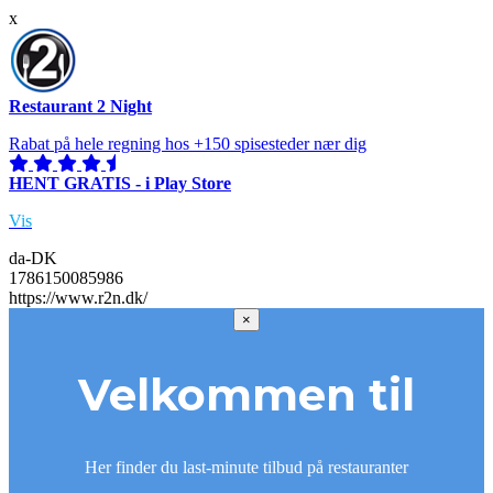
x
Restaurant 2 Night
Rabat på hele regning hos +150 spisesteder nær dig
HENT GRATIS - i Play Store
Vis
da-DK
1786150085986
https://www.r2n.dk/
×
Velkommen til
Her finder du last-minute tilbud på restauranter