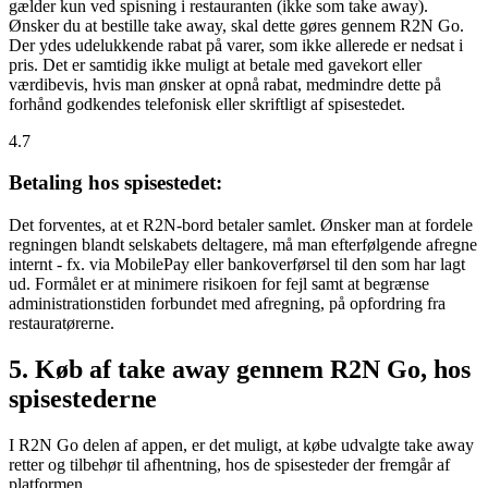
gælder kun ved spisning i restauranten (ikke som take away).
Ønsker du at bestille take away, skal dette gøres gennem R2N Go.
Der ydes udelukkende rabat på varer, som ikke allerede er nedsat i
pris. Det er samtidig ikke muligt at betale med gavekort eller
værdibevis, hvis man ønsker at opnå rabat, medmindre dette på
forhånd godkendes telefonisk eller skriftligt af spisestedet.
4.7
Betaling hos spisestedet:
Det forventes, at et R2N-bord betaler samlet. Ønsker man at fordele
regningen blandt selskabets deltagere, må man efterfølgende afregne
internt - fx. via MobilePay eller bankoverførsel til den som har lagt
ud. Formålet er at minimere risikoen for fejl samt at begrænse
administrationstiden forbundet med afregning, på opfordring fra
restauratørerne.
5. Køb af take away gennem R2N Go, hos
spisestederne
I R2N Go delen af appen, er det muligt, at købe udvalgte take away
retter og tilbehør til afhentning, hos de spisesteder der fremgår af
platformen.