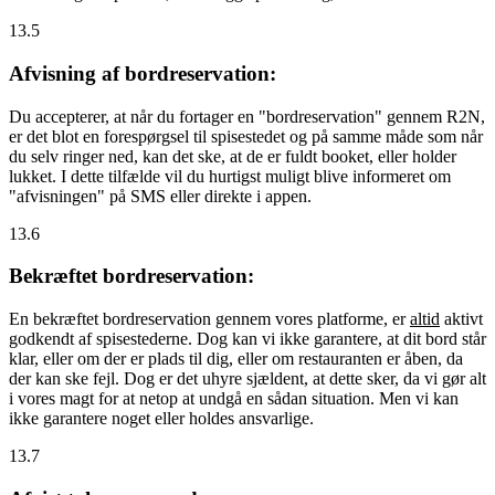
13.5
Afvisning af bordreservation:
Du accepterer, at når du fortager en "bordreservation" gennem R2N,
er det blot en forespørgsel til spisestedet og på samme måde som når
du selv ringer ned, kan det ske, at de er fuldt booket, eller holder
lukket. I dette tilfælde vil du hurtigst muligt blive informeret om
"afvisningen" på SMS eller direkte i appen.
13.6
Bekræftet bordreservation:
En bekræftet bordreservation gennem vores platforme, er
altid
aktivt
godkendt af spisestederne. Dog kan vi ikke garantere, at dit bord står
klar, eller om der er plads til dig, eller om restauranten er åben, da
der kan ske fejl. Dog er det uhyre sjældent, at dette sker, da vi gør alt
i vores magt for at netop at undgå en sådan situation. Men vi kan
ikke garantere noget eller holdes ansvarlige.
13.7