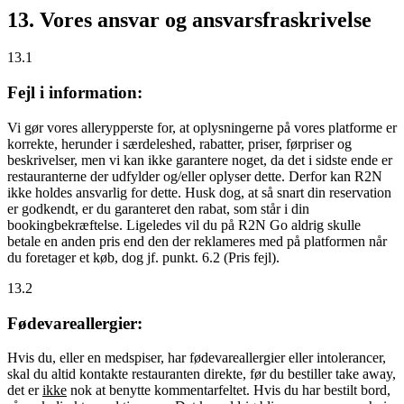
13. Vores ansvar og ansvarsfraskrivelse
13.1
Fejl i information:
Vi gør vores allerypperste for, at oplysningerne på vores platforme er
korrekte, herunder i særdeleshed, rabatter, priser, førpriser og
beskrivelser, men vi kan ikke garantere noget, da det i sidste ende er
restauranterne der udfylder og/eller oplyser dette. Derfor kan R2N
ikke holdes ansvarlig for dette. Husk dog, at så snart din reservation
er godkendt, er du garanteret den rabat, som står i din
bookingbekræftelse. Ligeledes vil du på R2N Go aldrig skulle
betale en anden pris end den der reklameres med på platformen når
du foretager et køb, dog jf. punkt. 6.2 (Pris fejl).
13.2
Fødevareallergier:
Hvis du, eller en medspiser, har fødevareallergier eller intolerancer,
skal du altid kontakte restauranten direkte, før du bestiller take away,
det er
ikke
nok at benytte kommentarfeltet. Hvis du har bestilt bord,