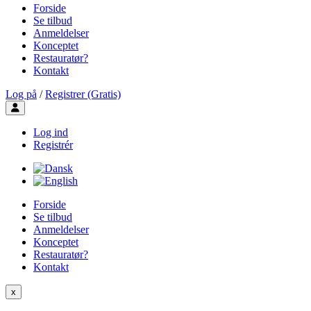
Forside
Se tilbud
Anmeldelser
Konceptet
Restauratør?
Kontakt
Log på
/
Registrer (Gratis)
Toggle user menu
Log ind
Registrér
Forside
Se tilbud
Anmeldelser
Konceptet
Restauratør?
Kontakt
x