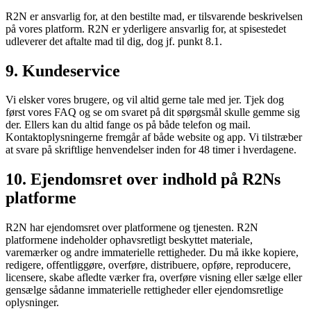
R2N er ansvarlig for, at den bestilte mad, er tilsvarende beskrivelsen
på vores platform. R2N er yderligere ansvarlig for, at spisestedet
udleverer det aftalte mad til dig, dog jf. punkt 8.1.
9. Kundeservice
Vi elsker vores brugere, og vil altid gerne tale med jer. Tjek dog
først vores FAQ og se om svaret på dit spørgsmål skulle gemme sig
der. Ellers kan du altid fange os på både telefon og mail.
Kontaktoplysningerne fremgår af både website og app. Vi tilstræber
at svare på skriftlige henvendelser inden for 48 timer i hverdagene.
10. Ejendomsret over indhold på R2Ns
platforme
R2N har ejendomsret over platformene og tjenesten. R2N
platformene indeholder ophavsretligt beskyttet materiale,
varemærker og andre immaterielle rettigheder. Du må ikke kopiere,
redigere, offentliggøre, overføre, distribuere, opføre, reproducere,
licensere, skabe afledte værker fra, overføre visning eller sælge eller
gensælge sådanne immaterielle rettigheder eller ejendomsretlige
oplysninger.