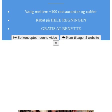
Vælg mellem +100 restauranter og caféer
Rabat på HELE REGNINGEN
GRATIS AT BENYTTE
Se konceptet i denne video
Kom tilbage til website
×
FØR DU
SMUTTER!
Hent vores gratis app og undgå at gå glip af et
godt tilbud næste gang sulten melder sig.