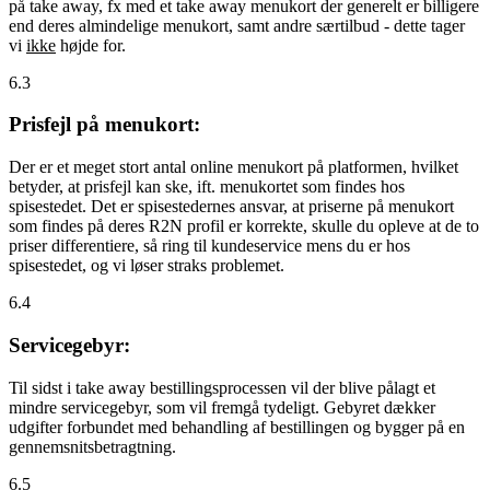
på take away, fx med et take away menukort der generelt er billigere
end deres almindelige menukort, samt andre særtilbud - dette tager
vi
ikke
højde for.
6.3
Prisfejl på menukort:
Der er et meget stort antal online menukort på platformen, hvilket
betyder, at prisfejl kan ske, ift. menukortet som findes hos
spisestedet. Det er spisestedernes ansvar, at priserne på menukort
som findes på deres R2N profil er korrekte, skulle du opleve at de to
priser differentiere, så ring til kundeservice mens du er hos
spisestedet, og vi løser straks problemet.
6.4
Servicegebyr:
Til sidst i take away bestillingsprocessen vil der blive pålagt et
mindre servicegebyr, som vil fremgå tydeligt. Gebyret dækker
udgifter forbundet med behandling af bestillingen og bygger på en
gennemsnitsbetragtning.
6.5