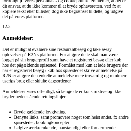
fortroligt jf. vores persondata- og cookiepolitik. Pointen er, at det er
dit ansvar, at du ikke kommer til at bryde ophavsretten, ved fx at
kopiere tekst eller billeder, dog ikke begrænset til dette, og udgive
det på vores platforme.
12.2
Anmeldelser:
Det er muligt at evaluere sine restaurantbesøg og take away
oplevelser på R2Ns platforme. For at gøre dette skal man være
logget på sin brugerprofil samt have et registreret besøg eller køb
hos det pågældende spisested. Formålet med kun at lade brugere der
har et registreret besøg / køb hos spisestedet skrive anmeldelse på
R2N er at gøre den enkelte anmeldelse mere troværdig og minimere
useriøs brug eller skjulte dagsordener.
Anmeldelser vises offentligt, så længe de er konstruktive og ikke
bryder nedenstående retningslinjer.
Bryde gældende lovgivning
Benytte links, samt promovere noget som helst andet, fx andre
spisesteder, bookingkoncepter
Udgive ærekrænkende, uanstændigt eller fornærmende