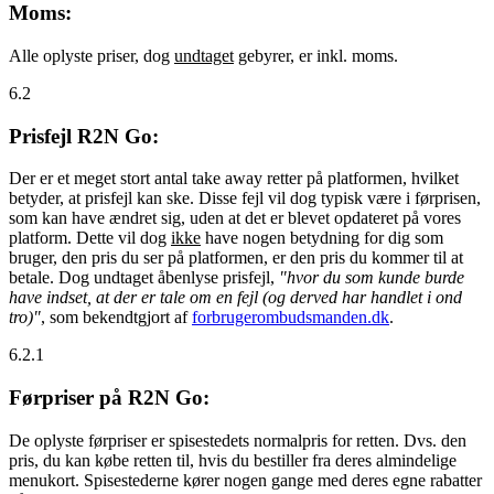
Moms:
Alle oplyste priser, dog
undtaget
gebyrer, er inkl. moms.
6.2
Prisfejl R2N Go:
Der er et meget stort antal take away retter på platformen, hvilket
betyder, at prisfejl kan ske. Disse fejl vil dog typisk være i førprisen,
som kan have ændret sig, uden at det er blevet opdateret på vores
platform. Dette vil dog
ikke
have nogen betydning for dig som
bruger, den pris du ser på platformen, er den pris du kommer til at
betale. Dog undtaget åbenlyse prisfejl,
"hvor du som kunde burde
have indset, at der er tale om en fejl (og derved har handlet i ond
tro)"
, som bekendtgjort af
forbrugerombudsmanden.dk
.
6.2.1
Førpriser på R2N Go:
De oplyste førpriser er spisestedets normalpris for retten. Dvs. den
pris, du kan købe retten til, hvis du bestiller fra deres almindelige
menukort. Spisestederne kører nogen gange med deres egne rabatter