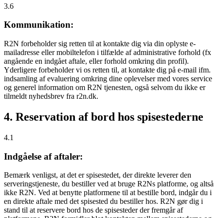
3.6
Kommunikation:
R2N forbeholder sig retten til at kontakte dig via din oplyste e-
mailadresse eller mobiltelefon i tilfælde af administrative forhold (fx
angående en indgået aftale, eller forhold omkring din profil).
Yderligere forbeholder vi os retten til, at kontakte dig på e-mail ifm.
indsamling af evaluering omkring dine oplevelser med vores service
og generel information om R2N tjenesten, også selvom du ikke er
tilmeldt nyhedsbrev fra r2n.dk.
4. Reservation af bord hos spisestederne
4.1
Indgåelse af aftaler:
Bemærk venligst, at det er spisestedet, der direkte leverer den
serveringstjeneste, du bestiller ved at bruge R2Ns platforme, og altså
ikke R2N. Ved at benytte platformene til at bestille bord, indgår du i
en direkte aftale med det spisested du bestiller hos. R2N gør dig i
stand til at reservere bord hos de spisesteder der fremgår af