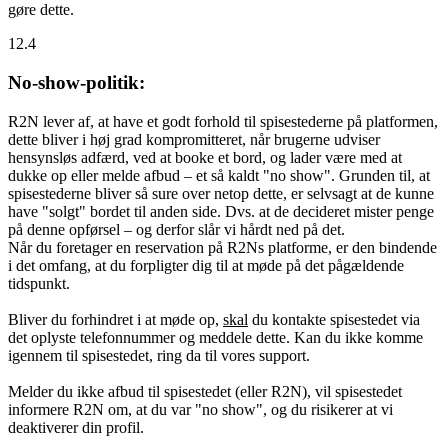
gøre dette.
12.4
No-show-politik:
R2N lever af, at have et godt forhold til spisestederne på platformen,
dette bliver i høj grad kompromitteret, når brugerne udviser
hensynsløs adfærd, ved at booke et bord, og lader være med at
dukke op eller melde afbud – et så kaldt "no show". Grunden til, at
spisestederne bliver så sure over netop dette, er selvsagt at de kunne
have "solgt" bordet til anden side. Dvs. at de decideret mister penge
på denne opførsel – og derfor slår vi hårdt ned på det.
Når du foretager en reservation på R2Ns platforme, er den bindende
i det omfang, at du forpligter dig til at møde på det pågældende
tidspunkt.
Bliver du forhindret i at møde op,
skal
du kontakte spisestedet via
det oplyste telefonnummer og meddele dette. Kan du ikke komme
igennem til spisestedet, ring da til vores support.
Melder du ikke afbud til spisestedet (eller R2N), vil spisestedet
informere R2N om, at du var "no show", og du risikerer at vi
deaktiverer din profil.