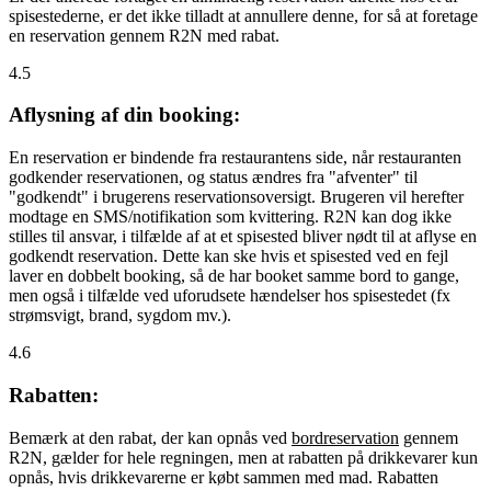
spisestederne, er det ikke tilladt at annullere denne, for så at foretage
en reservation gennem R2N med rabat.
4.5
Aflysning af din booking:
En reservation er bindende fra restaurantens side, når restauranten
godkender reservationen, og status ændres fra "afventer" til
"godkendt" i brugerens reservationsoversigt. Brugeren vil herefter
modtage en SMS/notifikation som kvittering. R2N kan dog ikke
stilles til ansvar, i tilfælde af at et spisested bliver nødt til at aflyse en
godkendt reservation. Dette kan ske hvis et spisested ved en fejl
laver en dobbelt booking, så de har booket samme bord to gange,
men også i tilfælde ved uforudsete hændelser hos spisestedet (fx
strømsvigt, brand, sygdom mv.).
4.6
Rabatten:
Bemærk at den rabat, der kan opnås ved
bordreservation
gennem
R2N, gælder for hele regningen, men at rabatten på drikkevarer kun
opnås, hvis drikkevarerne er købt sammen med mad. Rabatten