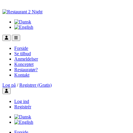
Forside
Se tilbud
Anmeldelser
Konceptet
Restauratør?
Kontakt
Log på
/
Registrer (Gratis)
Toggle user menu
Log ind
Registrér
Forside