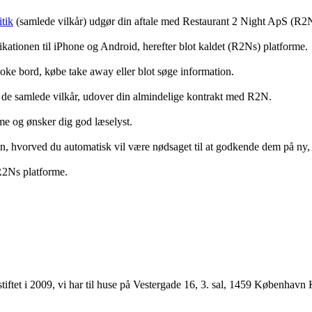
tik
(samlede vilkår) udgør din aftale med Restaurant 2 Night ApS (R2
ationen til iPhone og Android, herefter blot kaldet (R2Ns) platforme.
ooke bord, købe take away eller blot søge information.
 de samlede vilkår, udover din almindelige kontrakt med R2N.
rme og ønsker dig god læselyst.
anden, hvorved du automatisk vil være nødsaget til at godkende dem på ny
 R2Ns platforme.
ftet i 2009, vi har til huse på Vestergade 16, 3. sal, 1459 København 