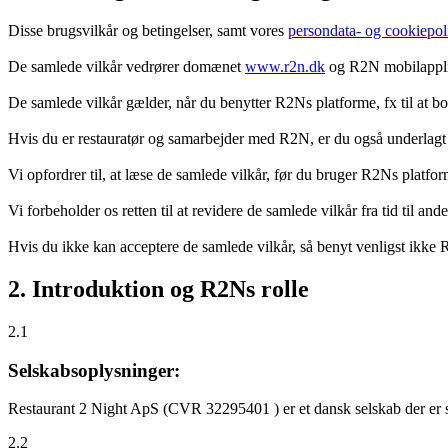
Disse brugsvilkår og betingelser, samt vores
persondata- og cookiepoli
De samlede vilkår vedrører domænet
www.r2n.dk
og R2N mobilapplik
De samlede vilkår gælder, når du benytter R2Ns platforme, fx til at b
Hvis du er restauratør og samarbejder med R2N, er du også underlagt
Vi opfordrer til, at læse de samlede vilkår, før du bruger R2Ns platfo
Vi forbeholder os retten til at revidere de samlede vilkår fra tid til 
Hvis du ikke kan acceptere de samlede vilkår, så benyt venligst ikke
2. Introduktion og R2Ns rolle
2.1
Selskabsoplysninger:
Restaurant 2 Night ApS (CVR 32295401 ) er et dansk selskab der er sti
2.2