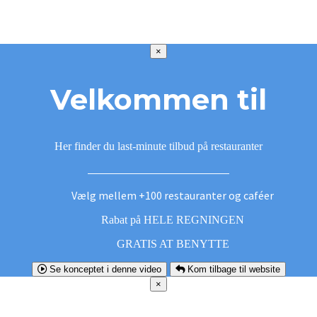
×
Velkommen til
Her finder du last-minute tilbud på restauranter
Vælg mellem +100 restauranter og caféer
Rabat på HELE REGNINGEN
GRATIS AT BENYTTE
Se konceptet i denne video
Kom tilbage til website
×