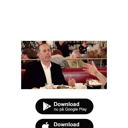
FØR DU SMUTTER
t tilbud næste gang sulten melder sig.