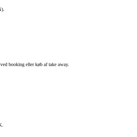
N).
, ved booking eller køb af take away.
K.