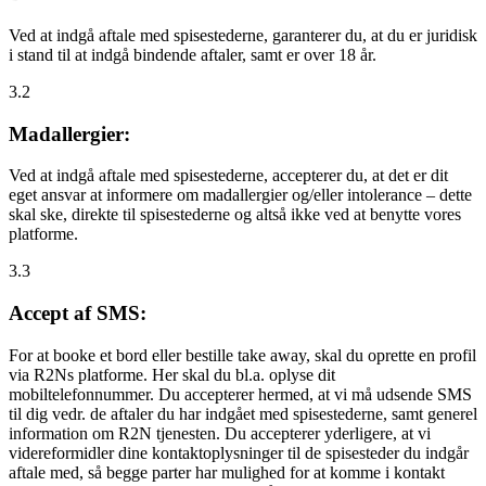
Ved at indgå aftale med spisestederne, garanterer du, at du er juridisk
i stand til at indgå bindende aftaler, samt er over 18 år.
3.2
Madallergier:
Ved at indgå aftale med spisestederne, accepterer du, at det er dit
eget ansvar at informere om madallergier og/eller intolerance – dette
skal ske, direkte til spisestederne og altså ikke ved at benytte vores
platforme.
3.3
Accept af SMS:
For at booke et bord eller bestille take away, skal du oprette en profil
via R2Ns platforme. Her skal du bl.a. oplyse dit
mobiltelefonnummer. Du accepterer hermed, at vi må udsende SMS
til dig vedr. de aftaler du har indgået med spisestederne, samt generel
information om R2N tjenesten. Du accepterer yderligere, at vi
videreformidler dine kontaktoplysninger til de spisesteder du indgår
aftale med, så begge parter har mulighed for at komme i kontakt