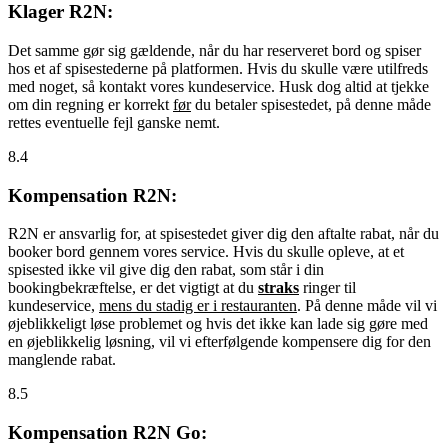
Klager R2N:
Det samme gør sig gældende, når du har reserveret bord og spiser
hos et af spisestederne på platformen. Hvis du skulle være utilfreds
med noget, så kontakt vores kundeservice. Husk dog altid at tjekke
om din regning er korrekt
før
du betaler spisestedet, på denne måde
rettes eventuelle fejl ganske nemt.
8.4
Kompensation R2N:
R2N er ansvarlig for, at spisestedet giver dig den aftalte rabat, når du
booker bord gennem vores service. Hvis du skulle opleve, at et
spisested ikke vil give dig den rabat, som står i din
bookingbekræftelse, er det vigtigt at du
straks
ringer til
kundeservice,
mens du stadig er i restauranten
. På denne måde vil vi
øjeblikkeligt løse problemet og hvis det ikke kan lade sig gøre med
en øjeblikkelig løsning, vil vi efterfølgende kompensere dig for den
manglende rabat.
8.5
Kompensation R2N Go: