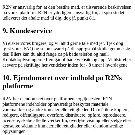
R2N er ansvarlig for, at den bestilte mad, er tilsvarende beskrivelsen
på vores platform. R2N er yderligere ansvarlig for, at spisestedet
udleverer det aftalte mad til dig, dog jf. punkt 8.1.
9. Kundeservice
Vi elsker vores brugere, og vil altid gerne tale med jer. Tjek dog
først vores FAQ og se om svaret på dit spørgsmål skulle gemme sig
der. Ellers kan du altid fange os på både telefon og mail.
Kontaktoplysningerne fremgår af både website og app. Vi tilstræber
at svare på skriftlige henvendelser inden for 48 timer i hverdagene.
10. Ejendomsret over indhold på R2Ns
platforme
R2N har ejendomsret over platformene og tjenesten. R2N
platformene indeholder ophavsretligt beskyttet materiale,
varemærker og andre immaterielle rettigheder. Du må ikke kopiere,
redigere, offentliggøre, overføre, distribuere, opføre, reproducere,
licensere, skabe afledte værker fra, overføre visning eller sælge eller
gensælge sådanne immaterielle rettigheder eller ejendomsretlige
oplysninger.