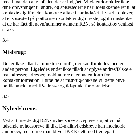
med hinanden ang. aftalen der er indgået. Vi videreformidler ikke
dine oplysninger til andre, og spisestederne har udelukkende ret til at
kontakte dig ifm. den konkrete aftale i har indgået. Hvis du oplever,
at et spisested på platformen kontakter dig direkte, og du mistænker
at de har fået dit navn/nummer gennem R2N, så kontakt os venligst
straks.
3.4
Misbrug:
Det er ikke tilladt at oprette en profil, der kan forbindes med en
anden person. Ligeledes er det ikke tilladt at oplyse andres/falske e-
mailadresser, adresser, mobilnumre eller anden form for
kontaktinformation. I tilfælde af misbrug/chikane vil dette blive
politianmeldt med IP-adresse og tidspunkt for oprettelsen.
3.5
Nyhedsbreve:
Ved at tilmelde dig R2Ns nyhedsbrev accepterer du, at vi må
udsende nyhedsbreve til dig. E-mailnyhedsbreve kan indeholde
annoncer, men din e-mail bliver IKKE delt med tredjepart.