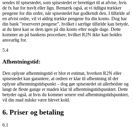
sendes til spisestedet, som spisestedet er berettiget til at afvise, hvis
de fx har for travlt eller lign. Bemærk også, at vi tidligst trækker
pengene for din ordre, når spisestedet har godkendt den. I tilfælde af
en afvist ordre, vil vi aldrig trække pengene fra din konto. Dog har
din bank "reserveret pengene", hvilket i særlige tilfælde kan betyde,
at du først kan se dem igen på din konto efter nogle dage. Dette
kommer an på bankens procedure, hvilket R2N ikke kan holdes
ansvarlig for.
5.4
Afhentningstid:
Den oplyste afhentningstid er blot et estimat, hverken R2N eller
spisestedet kan garantere, at ordren er klar til afhentning til det
oplyste afhentningstidspunkt – dog gør spisestedet sit allerbedste og
langt de fleste gange er maden klar til afhentningstidspunktet. Dette
betyder også, at hvis du kommer senere end afhentningstidspunktet,
vil din mad måske være blevet kold.
6. Priser og betaling
6.1