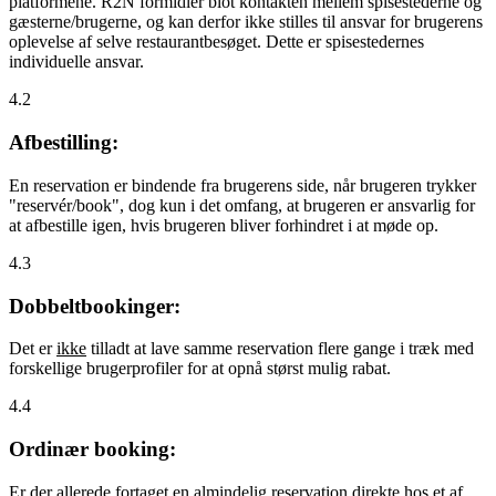
platformene. R2N formidler blot kontakten mellem spisestederne og
gæsterne/brugerne, og kan derfor ikke stilles til ansvar for brugerens
oplevelse af selve restaurantbesøget. Dette er spisestedernes
individuelle ansvar.
4.2
Afbestilling:
En reservation er bindende fra brugerens side, når brugeren trykker
"reservér/book", dog kun i det omfang, at brugeren er ansvarlig for
at afbestille igen, hvis brugeren bliver forhindret i at møde op.
4.3
Dobbeltbookinger:
Det er
ikke
tilladt at lave samme reservation flere gange i træk med
forskellige brugerprofiler for at opnå størst mulig rabat.
4.4
Ordinær booking:
Er der allerede fortaget en almindelig reservation direkte hos et af