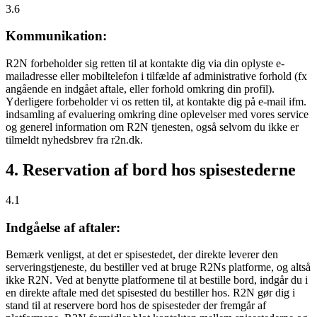
3.6
Kommunikation:
R2N forbeholder sig retten til at kontakte dig via din oplyste e-
mailadresse eller mobiltelefon i tilfælde af administrative forhold (fx
angående en indgået aftale, eller forhold omkring din profil).
Yderligere forbeholder vi os retten til, at kontakte dig på e-mail ifm.
indsamling af evaluering omkring dine oplevelser med vores service
og generel information om R2N tjenesten, også selvom du ikke er
tilmeldt nyhedsbrev fra r2n.dk.
4. Reservation af bord hos spisestederne
4.1
Indgåelse af aftaler:
Bemærk venligst, at det er spisestedet, der direkte leverer den
serveringstjeneste, du bestiller ved at bruge R2Ns platforme, og altså
ikke R2N. Ved at benytte platformene til at bestille bord, indgår du i
en direkte aftale med det spisested du bestiller hos. R2N gør dig i
stand til at reservere bord hos de spisesteder der fremgår af