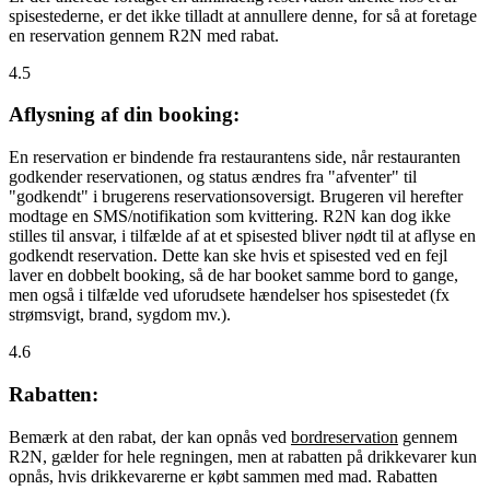
spisestederne, er det ikke tilladt at annullere denne, for så at foretage
en reservation gennem R2N med rabat.
4.5
Aflysning af din booking:
En reservation er bindende fra restaurantens side, når restauranten
godkender reservationen, og status ændres fra "afventer" til
"godkendt" i brugerens reservationsoversigt. Brugeren vil herefter
modtage en SMS/notifikation som kvittering. R2N kan dog ikke
stilles til ansvar, i tilfælde af at et spisested bliver nødt til at aflyse en
godkendt reservation. Dette kan ske hvis et spisested ved en fejl
laver en dobbelt booking, så de har booket samme bord to gange,
men også i tilfælde ved uforudsete hændelser hos spisestedet (fx
strømsvigt, brand, sygdom mv.).
4.6
Rabatten:
Bemærk at den rabat, der kan opnås ved
bordreservation
gennem
R2N, gælder for hele regningen, men at rabatten på drikkevarer kun
opnås, hvis drikkevarerne er købt sammen med mad. Rabatten