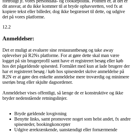
fortroligt jf. vores persondata- og cookiepolitik. Pointen er, at det er
dit ansvar, at du ikke kommer til at bryde ophavsretten, ved fx at
kopiere tekst eller billeder, dog ikke begrænset til dette, og udgive
det på vores platforme.
12.2
Anmeldelser:
Det er muligt at evaluere sine restaurantbesøg og take away
oplevelser på R2Ns platforme. For at gøre dette skal man være
logget på sin brugerprofil samt have et registreret besøg eller køb
hos det pågældende spisested. Formålet med kun at lade brugere der
har et registreret besøg / køb hos spisestedet skrive anmeldelse på
R2N er at gøre den enkelte anmeldelse mere troværdig og minimere
useriøs brug eller skjulte dagsordener.
Anmeldelser vises offentligt, så længe de er konstruktive og ikke
bryder nedenstående retningslinjer.
Bryde gældende lovgivning
Benytte links, samt promovere noget som helst andet, fx andre
spisesteder, bookingkoncepter
Udgive ærekrænkende, uanstændigt eller fornærmende