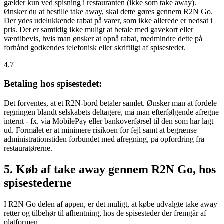
gælder kun ved spisning i restauranten (ikke som take away).
Ønsker du at bestille take away, skal dette gøres gennem R2N Go.
Der ydes udelukkende rabat på varer, som ikke allerede er nedsat i
pris. Det er samtidig ikke muligt at betale med gavekort eller
værdibevis, hvis man ønsker at opnå rabat, medmindre dette på
forhånd godkendes telefonisk eller skriftligt af spisestedet.
4.7
Betaling hos spisestedet:
Det forventes, at et R2N-bord betaler samlet. Ønsker man at fordele
regningen blandt selskabets deltagere, må man efterfølgende afregne
internt - fx. via MobilePay eller bankoverførsel til den som har lagt
ud. Formålet er at minimere risikoen for fejl samt at begrænse
administrationstiden forbundet med afregning, på opfordring fra
restauratørerne.
5. Køb af take away gennem R2N Go, hos
spisestederne
I R2N Go delen af appen, er det muligt, at købe udvalgte take away
retter og tilbehør til afhentning, hos de spisesteder der fremgår af
platformen.