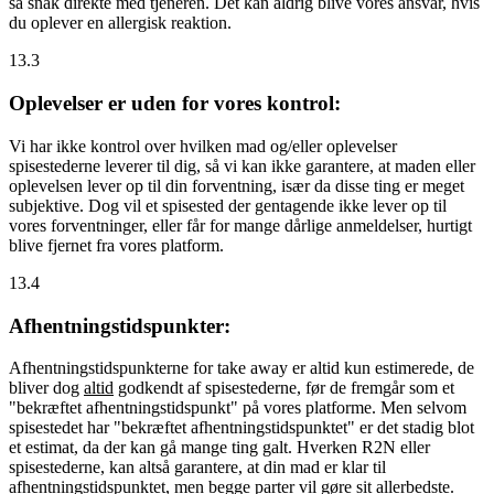
så snak direkte med tjeneren. Det kan aldrig blive vores ansvar, hvis
du oplever en allergisk reaktion.
13.3
Oplevelser er uden for vores kontrol:
Vi har ikke kontrol over hvilken mad og/eller oplevelser
spisestederne leverer til dig, så vi kan ikke garantere, at maden eller
oplevelsen lever op til din forventning, især da disse ting er meget
subjektive. Dog vil et spisested der gentagende ikke lever op til
vores forventninger, eller får for mange dårlige anmeldelser, hurtigt
blive fjernet fra vores platform.
13.4
Afhentningstidspunkter:
Afhentningstidspunkterne for take away er altid kun estimerede, de
bliver dog
altid
godkendt af spisestederne, før de fremgår som et
"bekræftet afhentningstidspunkt" på vores platforme. Men selvom
spisestedet har "bekræftet afhentningstidspunktet" er det stadig blot
et estimat, da der kan gå mange ting galt. Hverken R2N eller
spisestederne, kan altså garantere, at din mad er klar til
afhentningstidspunktet, men begge parter vil gøre sit allerbedste.