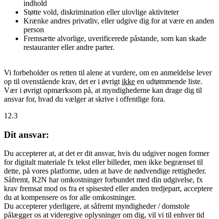
indhold
Støtte vold, diskrimination eller ulovlige aktiviteter
Krænke andres privatliv, eller udgive dig for at være en anden
person
Fremsætte alvorlige, uverificerede påstande, som kan skade
restauranter eller andre parter.
Vi forbeholder os retten til alene at vurdere, om en anmeldelse lever
op til ovenstående krav, det er i øvrigt
ikke
en udtømmende liste.
Vær i øvrigt opmærksom på, at myndighederne kan drage dig til
ansvar for, hvad du vælger at skrive i offentlige fora.
12.3
Dit ansvar:
Du accepterer at, at det er dit ansvar, hvis du udgiver nogen former
for digitalt materiale fx tekst eller billeder, men ikke begrænset til
dette, på vores platforme, uden at have de nødvendige rettigheder.
Såfremt, R2N har omkostninger forbundet med din udgivelse, fx
krav fremsat mod os fra et spisested eller anden tredjepart, acceptere
du at kompensere os for alle omkostninger.
Du accepterer yderligere, at såfremt myndigheder / domstole
pålægger os at videregive oplysninger om dig, vil vi til enhver tid