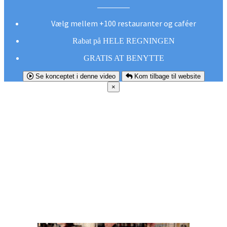
Vælg mellem +100 restauranter og caféer
Rabat på HELE REGNINGEN
GRATIS AT BENYTTE
Se konceptet i denne video
Kom tilbage til website
×
FØR DU
SMUTTER!
Hent vores gratis app og undgå at gå glip af et
godt tilbud næste gang sulten melder sig.