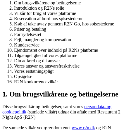
Om brugsvilkårene og betingelserne
Introduktion og R2Ns rolle
Vilkår for brug af vores platforme
Reservation af bord hos spisestederne
Køb af take away gennem R2N Go, hos spisestederne
Priser og betaling
Fortrydelsesret
Fejl, mangler og kompensation
Kundeservice
Ejendomsret over indhold på R2Ns platforme
Tilgængelighed af vores platforme
Din adfærd og dit ansvar
Vores ansvar og ansvarsfraskrivelse
Vores erstatningspligt
Opsigelse
R2N konkurrencevilkår
1. Om brugsvilkårene og betingelserne
Disse brugsvilkår og betingelser, samt vores
persondata- og
cookiepolitik
(samlede vilkår) udgør din aftale med Restaurant 2
Night ApS (R2N).
De samlede vilkår vedrører domænet
www.r2n.dk
og R2N