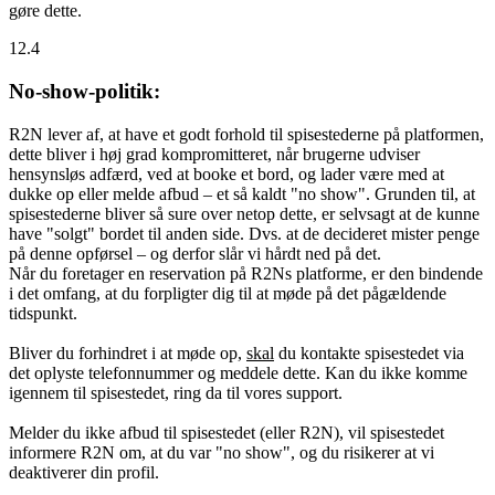
gøre dette.
12.4
No-show-politik:
R2N lever af, at have et godt forhold til spisestederne på platformen,
dette bliver i høj grad kompromitteret, når brugerne udviser
hensynsløs adfærd, ved at booke et bord, og lader være med at
dukke op eller melde afbud – et så kaldt "no show". Grunden til, at
spisestederne bliver så sure over netop dette, er selvsagt at de kunne
have "solgt" bordet til anden side. Dvs. at de decideret mister penge
på denne opførsel – og derfor slår vi hårdt ned på det.
Når du foretager en reservation på R2Ns platforme, er den bindende
i det omfang, at du forpligter dig til at møde på det pågældende
tidspunkt.
Bliver du forhindret i at møde op,
skal
du kontakte spisestedet via
det oplyste telefonnummer og meddele dette. Kan du ikke komme
igennem til spisestedet, ring da til vores support.
Melder du ikke afbud til spisestedet (eller R2N), vil spisestedet
informere R2N om, at du var "no show", og du risikerer at vi
deaktiverer din profil.