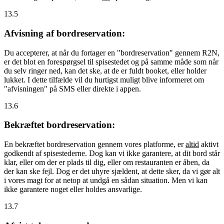
13.5
Afvisning af bordreservation:
Du accepterer, at når du fortager en "bordreservation" gennem R2N,
er det blot en forespørgsel til spisestedet og på samme måde som når
du selv ringer ned, kan det ske, at de er fuldt booket, eller holder
lukket. I dette tilfælde vil du hurtigst muligt blive informeret om
"afvisningen" på SMS eller direkte i appen.
13.6
Bekræftet bordreservation:
En bekræftet bordreservation gennem vores platforme, er
altid
aktivt
godkendt af spisestederne. Dog kan vi ikke garantere, at dit bord står
klar, eller om der er plads til dig, eller om restauranten er åben, da
der kan ske fejl. Dog er det uhyre sjældent, at dette sker, da vi gør alt
i vores magt for at netop at undgå en sådan situation. Men vi kan
ikke garantere noget eller holdes ansvarlige.
13.7