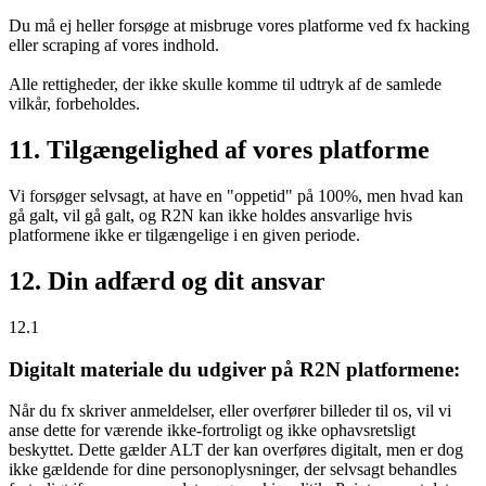
Du må ej heller forsøge at misbruge vores platforme ved fx hacking
eller scraping af vores indhold.
Alle rettigheder, der ikke skulle komme til udtryk af de samlede
vilkår, forbeholdes.
11. Tilgængelighed af vores platforme
Vi forsøger selvsagt, at have en "oppetid" på 100%, men hvad kan
gå galt, vil gå galt, og R2N kan ikke holdes ansvarlige hvis
platformene ikke er tilgængelige i en given periode.
12. Din adfærd og dit ansvar
12.1
Digitalt materiale du udgiver på R2N platformene:
Når du fx skriver anmeldelser, eller overfører billeder til os, vil vi
anse dette for værende ikke-fortroligt og ikke ophavsretsligt
beskyttet. Dette gælder ALT der kan overføres digitalt, men er dog
ikke gældende for dine personoplysninger, der selvsagt behandles