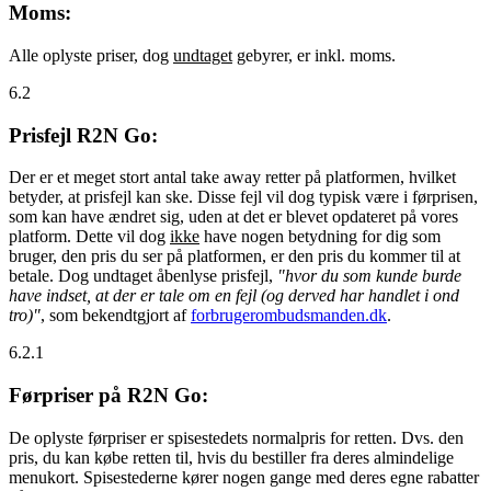
Moms:
Alle oplyste priser, dog
undtaget
gebyrer, er inkl. moms.
6.2
Prisfejl R2N Go:
Der er et meget stort antal take away retter på platformen, hvilket
betyder, at prisfejl kan ske. Disse fejl vil dog typisk være i førprisen,
som kan have ændret sig, uden at det er blevet opdateret på vores
platform. Dette vil dog
ikke
have nogen betydning for dig som
bruger, den pris du ser på platformen, er den pris du kommer til at
betale. Dog undtaget åbenlyse prisfejl,
"hvor du som kunde burde
have indset, at der er tale om en fejl (og derved har handlet i ond
tro)"
, som bekendtgjort af
forbrugerombudsmanden.dk
.
6.2.1
Førpriser på R2N Go:
De oplyste førpriser er spisestedets normalpris for retten. Dvs. den
pris, du kan købe retten til, hvis du bestiller fra deres almindelige
menukort. Spisestederne kører nogen gange med deres egne rabatter