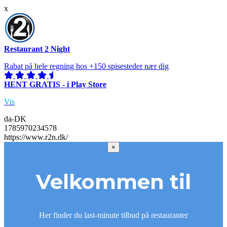
x
Restaurant 2 Night
Rabat på hele regning hos +150 spisesteder nær dig
HENT GRATIS - i Play Store
Vis
da-DK
1785970234578
https://www.r2n.dk/
×
Velkommen til
Her finder du last-minute tilbud på restauranter