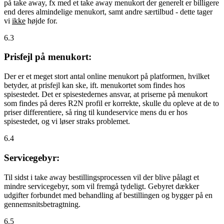
på take away, fx med et take away menukort der generelt er billigere
end deres almindelige menukort, samt andre særtilbud - dette tager
vi
ikke
højde for.
6.3
Prisfejl på menukort:
Der er et meget stort antal online menukort på platformen, hvilket
betyder, at prisfejl kan ske, ift. menukortet som findes hos
spisestedet. Det er spisestedernes ansvar, at priserne på menukort
som findes på deres R2N profil er korrekte, skulle du opleve at de to
priser differentiere, så ring til kundeservice mens du er hos
spisestedet, og vi løser straks problemet.
6.4
Servicegebyr:
Til sidst i take away bestillingsprocessen vil der blive pålagt et
mindre servicegebyr, som vil fremgå tydeligt. Gebyret dækker
udgifter forbundet med behandling af bestillingen og bygger på en
gennemsnitsbetragtning.
6.5