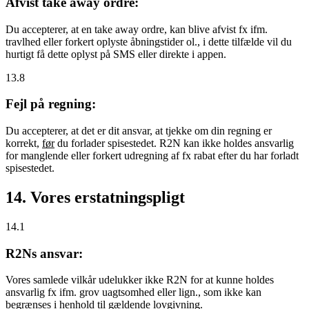
Afvist take away ordre:
Du accepterer, at en take away ordre, kan blive afvist fx ifm.
travlhed eller forkert oplyste åbningstider ol., i dette tilfælde vil du
hurtigt få dette oplyst på SMS eller direkte i appen.
13.8
Fejl på regning:
Du accepterer, at det er dit ansvar, at tjekke om din regning er
korrekt,
før
du forlader spisestedet. R2N kan ikke holdes ansvarlig
for manglende eller forkert udregning af fx rabat efter du har forladt
spisestedet.
14. Vores erstatningspligt
14.1
R2Ns ansvar:
Vores samlede vilkår udelukker ikke R2N for at kunne holdes
ansvarlig fx ifm. grov uagtsomhed eller lign., som ikke kan
begrænses i henhold til gældende lovgivning.