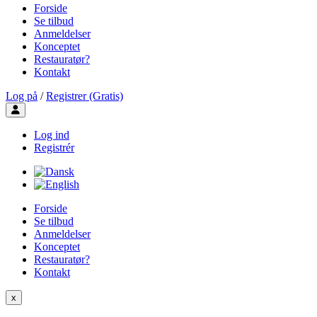
Forside
Se tilbud
Anmeldelser
Konceptet
Restauratør?
Kontakt
Log på
/
Registrer (Gratis)
Toggle user menu
Log ind
Registrér
Forside
Se tilbud
Anmeldelser
Konceptet
Restauratør?
Kontakt
x