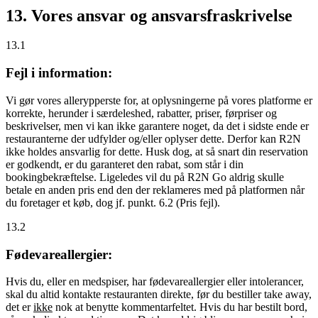
13. Vores ansvar og ansvarsfraskrivelse
13.1
Fejl i information:
Vi gør vores allerypperste for, at oplysningerne på vores platforme er
korrekte, herunder i særdeleshed, rabatter, priser, førpriser og
beskrivelser, men vi kan ikke garantere noget, da det i sidste ende er
restauranterne der udfylder og/eller oplyser dette. Derfor kan R2N
ikke holdes ansvarlig for dette. Husk dog, at så snart din reservation
er godkendt, er du garanteret den rabat, som står i din
bookingbekræftelse. Ligeledes vil du på R2N Go aldrig skulle
betale en anden pris end den der reklameres med på platformen når
du foretager et køb, dog jf. punkt. 6.2 (Pris fejl).
13.2
Fødevareallergier:
Hvis du, eller en medspiser, har fødevareallergier eller intolerancer,
skal du altid kontakte restauranten direkte, før du bestiller take away,
det er
ikke
nok at benytte kommentarfeltet. Hvis du har bestilt bord,