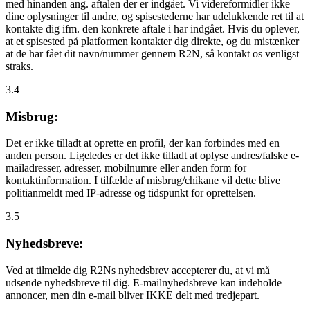
med hinanden ang. aftalen der er indgået. Vi videreformidler ikke
dine oplysninger til andre, og spisestederne har udelukkende ret til at
kontakte dig ifm. den konkrete aftale i har indgået. Hvis du oplever,
at et spisested på platformen kontakter dig direkte, og du mistænker
at de har fået dit navn/nummer gennem R2N, så kontakt os venligst
straks.
3.4
Misbrug:
Det er ikke tilladt at oprette en profil, der kan forbindes med en
anden person. Ligeledes er det ikke tilladt at oplyse andres/falske e-
mailadresser, adresser, mobilnumre eller anden form for
kontaktinformation. I tilfælde af misbrug/chikane vil dette blive
politianmeldt med IP-adresse og tidspunkt for oprettelsen.
3.5
Nyhedsbreve:
Ved at tilmelde dig R2Ns nyhedsbrev accepterer du, at vi må
udsende nyhedsbreve til dig. E-mailnyhedsbreve kan indeholde
annoncer, men din e-mail bliver IKKE delt med tredjepart.