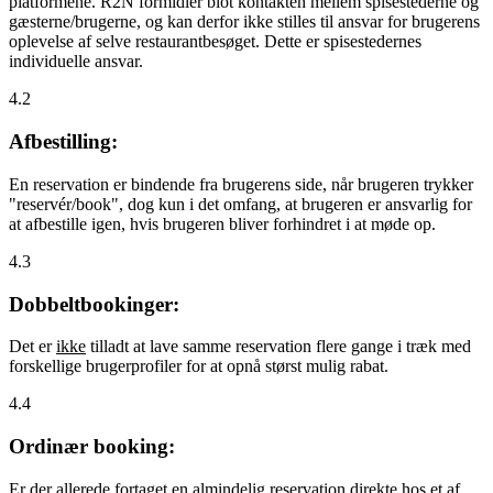
platformene. R2N formidler blot kontakten mellem spisestederne og
gæsterne/brugerne, og kan derfor ikke stilles til ansvar for brugerens
oplevelse af selve restaurantbesøget. Dette er spisestedernes
individuelle ansvar.
4.2
Afbestilling:
En reservation er bindende fra brugerens side, når brugeren trykker
"reservér/book", dog kun i det omfang, at brugeren er ansvarlig for
at afbestille igen, hvis brugeren bliver forhindret i at møde op.
4.3
Dobbeltbookinger:
Det er
ikke
tilladt at lave samme reservation flere gange i træk med
forskellige brugerprofiler for at opnå størst mulig rabat.
4.4
Ordinær booking:
Er der allerede fortaget en almindelig reservation direkte hos et af