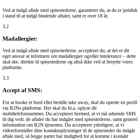
Ved at indgå aftale med spisestederne, garanterer du, at du er juridisk
i stand til at indgå bindende aftaler, samt er over 18 år.
3.2
Madallergier:
Ved at indgå aftale med spisestederne, accepterer du, at det er dit
eget ansvar at informere om madallergier og/eller intolerance – dette
skal ske, direkte til spisestederne og altså ikke ved at benytte vores
platforme.
3.3
Accept af SMS:
For at booke et bord eller bestille take away, skal du oprette en profil
via R2Ns platforme. Her skal du bl.a. oplyse dit
mobiltelefonnummer. Du accepterer hermed, at vi må udsende SMS
til dig vedr. de aftaler du har indgået med spisestederne, samt generel
information om R2N tjenesten. Du accepterer yderligere, at vi
videreformidler dine kontaktoplysninger til de spisesteder du indgår
aftale med, så begge parter har mulighed for at komme i kontakt