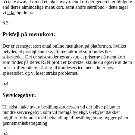
på take away, fx med et take away menukort der generelt er billigere
end deres almindelige menukort, samt andre særtilbud - dette tager
vi
ikke
højde for.
6.3
Prisfejl på menukort:
Der er et meget stort antal online menukort på platformen, hvilket
betyder, at prisfejl kan ske, ift. menukortet som findes hos
spisestedet. Det er spisestedernes ansvar, at priserne på menukort
som findes på deres R2N profil er korrekte, skulle du opleve at de to
priser differentiere, så ring til kundeservice mens du er hos
spisestedet, og vi løser straks problemet.
6.4
Servicegebyr:
Til sidst i take away bestillingsprocessen vil der blive pålagt et
mindre servicegebyr, som vil fremgå tydeligt. Gebyret dækker
udgifter forbundet med behandling af bestillingen og bygger på en
gennemsnitsbetragtning.
6.5