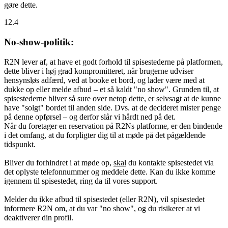
gøre dette.
12.4
No-show-politik:
R2N lever af, at have et godt forhold til spisestederne på platformen,
dette bliver i høj grad kompromitteret, når brugerne udviser
hensynsløs adfærd, ved at booke et bord, og lader være med at
dukke op eller melde afbud – et så kaldt "no show". Grunden til, at
spisestederne bliver så sure over netop dette, er selvsagt at de kunne
have "solgt" bordet til anden side. Dvs. at de decideret mister penge
på denne opførsel – og derfor slår vi hårdt ned på det.
Når du foretager en reservation på R2Ns platforme, er den bindende
i det omfang, at du forpligter dig til at møde på det pågældende
tidspunkt.
Bliver du forhindret i at møde op,
skal
du kontakte spisestedet via
det oplyste telefonnummer og meddele dette. Kan du ikke komme
igennem til spisestedet, ring da til vores support.
Melder du ikke afbud til spisestedet (eller R2N), vil spisestedet
informere R2N om, at du var "no show", og du risikerer at vi
deaktiverer din profil.