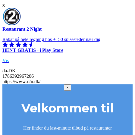
x
Restaurant 2 Night
Rabat på hele regning hos +150 spisesteder nær dig
HENT GRATIS - i Play Store
Vis
da-DK
1786392967206
https://www.r2n.dk/
×
Velkommen til
Her finder du last-minute tilbud på restauranter