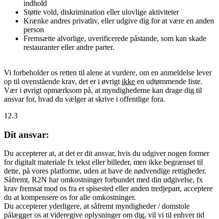
indhold
Støtte vold, diskrimination eller ulovlige aktiviteter
Krænke andres privatliv, eller udgive dig for at være en anden
person
Fremsætte alvorlige, uverificerede påstande, som kan skade
restauranter eller andre parter.
Vi forbeholder os retten til alene at vurdere, om en anmeldelse lever
op til ovenstående krav, det er i øvrigt
ikke
en udtømmende liste.
Vær i øvrigt opmærksom på, at myndighederne kan drage dig til
ansvar for, hvad du vælger at skrive i offentlige fora.
12.3
Dit ansvar:
Du accepterer at, at det er dit ansvar, hvis du udgiver nogen former
for digitalt materiale fx tekst eller billeder, men ikke begrænset til
dette, på vores platforme, uden at have de nødvendige rettigheder.
Såfremt, R2N har omkostninger forbundet med din udgivelse, fx
krav fremsat mod os fra et spisested eller anden tredjepart, acceptere
du at kompensere os for alle omkostninger.
Du accepterer yderligere, at såfremt myndigheder / domstole
pålægger os at videregive oplysninger om dig, vil vi til enhver tid