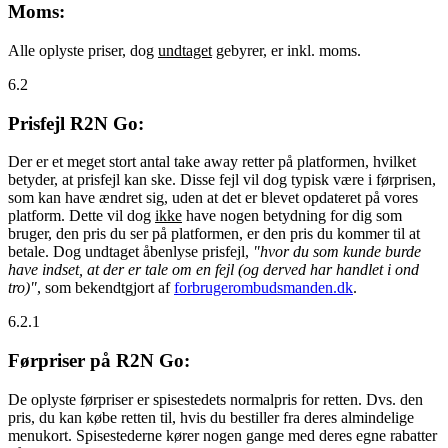
Moms:
Alle oplyste priser, dog
undtaget
gebyrer, er inkl. moms.
6.2
Prisfejl R2N Go:
Der er et meget stort antal take away retter på platformen, hvilket
betyder, at prisfejl kan ske. Disse fejl vil dog typisk være i førprisen,
som kan have ændret sig, uden at det er blevet opdateret på vores
platform. Dette vil dog
ikke
have nogen betydning for dig som
bruger, den pris du ser på platformen, er den pris du kommer til at
betale. Dog undtaget åbenlyse prisfejl,
"hvor du som kunde burde
have indset, at der er tale om en fejl (og derved har handlet i ond
tro)"
, som bekendtgjort af
forbrugerombudsmanden.dk
.
6.2.1
Førpriser på R2N Go:
De oplyste førpriser er spisestedets normalpris for retten. Dvs. den
pris, du kan købe retten til, hvis du bestiller fra deres almindelige
menukort. Spisestederne kører nogen gange med deres egne rabatter