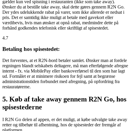
gælder kun ved spisning i restauranten (ikke som take away).
Ønsker du at bestille take away, skal dette gøres gennem R2N Go.
Der ydes udelukkende rabat på varer, som ikke allerede er nedsat i
pris. Det er samtidig ikke muligt at betale med gavekort eller
værdibevis, hvis man ønsker at opnå rabat, medmindre dette på
forhånd godkendes telefonisk eller skriftligt af spisestedet.
4.7
Betaling hos spisestedet:
Det forventes, at et R2N-bord betaler samlet. Ønsker man at fordele
regningen blandt selskabets deltagere, må man efterfølgende afregne
internt - fx. via MobilePay eller bankoverførsel til den som har lagt
ud. Formålet er at minimere risikoen for fejl samt at begrænse
administrationstiden forbundet med afregning, på opfordring fra
restauratørerne.
5. Køb af take away gennem R2N Go, hos
spisestederne
I R2N Go delen af appen, er det muligt, at købe udvalgte take away
retter og tilbehør til afhentning, hos de spisesteder der fremgår af
platformen.