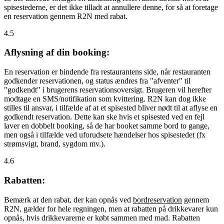
spisestederne, er det ikke tilladt at annullere denne, for så at foretage
en reservation gennem R2N med rabat.
4.5
Aflysning af din booking:
En reservation er bindende fra restaurantens side, når restauranten
godkender reservationen, og status ændres fra "afventer" til
"godkendt" i brugerens reservationsoversigt. Brugeren vil herefter
modtage en SMS/notifikation som kvittering. R2N kan dog ikke
stilles til ansvar, i tilfælde af at et spisested bliver nødt til at aflyse en
godkendt reservation. Dette kan ske hvis et spisested ved en fejl
laver en dobbelt booking, så de har booket samme bord to gange,
men også i tilfælde ved uforudsete hændelser hos spisestedet (fx
strømsvigt, brand, sygdom mv.).
4.6
Rabatten:
Bemærk at den rabat, der kan opnås ved
bordreservation
gennem
R2N, gælder for hele regningen, men at rabatten på drikkevarer kun
opnås, hvis drikkevarerne er købt sammen med mad. Rabatten