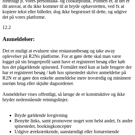
fortroligt jf. vores persondata- og cookiepolitik. Pointen er, at det er
dit ansvar, at du ikke kommer til at bryde ophavsretten, ved fx at
kopiere tekst eller billeder, dog ikke begrænset til dette, og udgive
det på vores platforme.
12.2
Anmeldelser:
Det er muligt at evaluere sine restaurantbesøg og take away
oplevelser på R2Ns platforme. For at gøre dette skal man være
logget på sin brugerprofil samt have et registreret besøg eller køb
hos det pågældende spisested. Formålet med kun at lade brugere der
har et registreret besøg / køb hos spisestedet skrive anmeldelse på
R2N er at gøre den enkelte anmeldelse mere troværdig og minimere
useriøs brug eller skjulte dagsordener.
Anmeldelser vises offentligt, så længe de er konstruktive og ikke
bryder nedenstående retningslinjer.
Bryde gældende lovgivning
Benytte links, samt promovere noget som helst andet, fx andre
spisesteder, bookingkoncepter
Udgive ærekrænkende, uanstændigt eller fornærmende