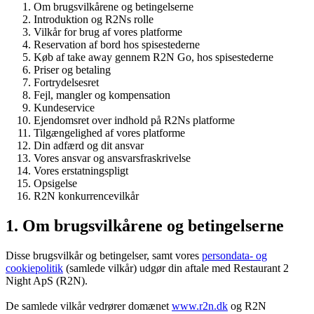
Om brugsvilkårene og betingelserne
Introduktion og R2Ns rolle
Vilkår for brug af vores platforme
Reservation af bord hos spisestederne
Køb af take away gennem R2N Go, hos spisestederne
Priser og betaling
Fortrydelsesret
Fejl, mangler og kompensation
Kundeservice
Ejendomsret over indhold på R2Ns platforme
Tilgængelighed af vores platforme
Din adfærd og dit ansvar
Vores ansvar og ansvarsfraskrivelse
Vores erstatningspligt
Opsigelse
R2N konkurrencevilkår
1. Om brugsvilkårene og betingelserne
Disse brugsvilkår og betingelser, samt vores
persondata- og
cookiepolitik
(samlede vilkår) udgør din aftale med Restaurant 2
Night ApS (R2N).
De samlede vilkår vedrører domænet
www.r2n.dk
og R2N