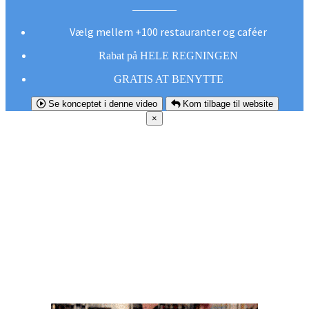
Vælg mellem +100 restauranter og caféer
Rabat på HELE REGNINGEN
GRATIS AT BENYTTE
Se konceptet i denne video
Kom tilbage til website
×
FØR DU
SMUTTER!
Hent vores gratis app og undgå at gå glip af et
godt tilbud næste gang sulten melder sig.