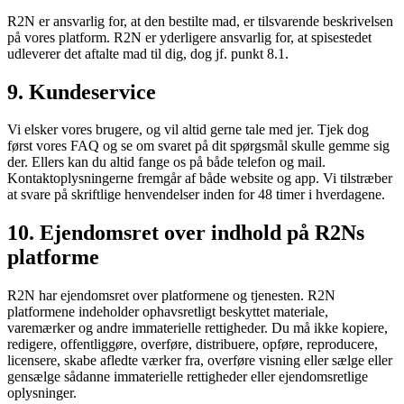
R2N er ansvarlig for, at den bestilte mad, er tilsvarende beskrivelsen
på vores platform. R2N er yderligere ansvarlig for, at spisestedet
udleverer det aftalte mad til dig, dog jf. punkt 8.1.
9. Kundeservice
Vi elsker vores brugere, og vil altid gerne tale med jer. Tjek dog
først vores FAQ og se om svaret på dit spørgsmål skulle gemme sig
der. Ellers kan du altid fange os på både telefon og mail.
Kontaktoplysningerne fremgår af både website og app. Vi tilstræber
at svare på skriftlige henvendelser inden for 48 timer i hverdagene.
10. Ejendomsret over indhold på R2Ns
platforme
R2N har ejendomsret over platformene og tjenesten. R2N
platformene indeholder ophavsretligt beskyttet materiale,
varemærker og andre immaterielle rettigheder. Du må ikke kopiere,
redigere, offentliggøre, overføre, distribuere, opføre, reproducere,
licensere, skabe afledte værker fra, overføre visning eller sælge eller
gensælge sådanne immaterielle rettigheder eller ejendomsretlige
oplysninger.