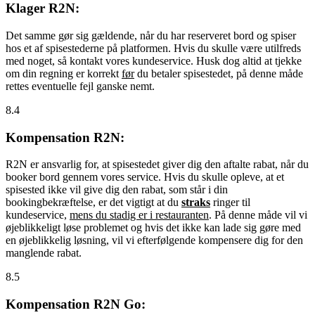
Klager R2N:
Det samme gør sig gældende, når du har reserveret bord og spiser
hos et af spisestederne på platformen. Hvis du skulle være utilfreds
med noget, så kontakt vores kundeservice. Husk dog altid at tjekke
om din regning er korrekt
før
du betaler spisestedet, på denne måde
rettes eventuelle fejl ganske nemt.
8.4
Kompensation R2N:
R2N er ansvarlig for, at spisestedet giver dig den aftalte rabat, når du
booker bord gennem vores service. Hvis du skulle opleve, at et
spisested ikke vil give dig den rabat, som står i din
bookingbekræftelse, er det vigtigt at du
straks
ringer til
kundeservice,
mens du stadig er i restauranten
. På denne måde vil vi
øjeblikkeligt løse problemet og hvis det ikke kan lade sig gøre med
en øjeblikkelig løsning, vil vi efterfølgende kompensere dig for den
manglende rabat.
8.5
Kompensation R2N Go: