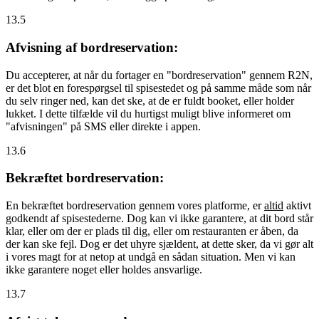
13.5
Afvisning af bordreservation:
Du accepterer, at når du fortager en "bordreservation" gennem R2N,
er det blot en forespørgsel til spisestedet og på samme måde som når
du selv ringer ned, kan det ske, at de er fuldt booket, eller holder
lukket. I dette tilfælde vil du hurtigst muligt blive informeret om
"afvisningen" på SMS eller direkte i appen.
13.6
Bekræftet bordreservation:
En bekræftet bordreservation gennem vores platforme, er
altid
aktivt
godkendt af spisestederne. Dog kan vi ikke garantere, at dit bord står
klar, eller om der er plads til dig, eller om restauranten er åben, da
der kan ske fejl. Dog er det uhyre sjældent, at dette sker, da vi gør alt
i vores magt for at netop at undgå en sådan situation. Men vi kan
ikke garantere noget eller holdes ansvarlige.
13.7