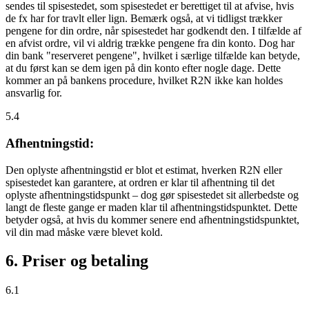
sendes til spisestedet, som spisestedet er berettiget til at afvise, hvis
de fx har for travlt eller lign. Bemærk også, at vi tidligst trækker
pengene for din ordre, når spisestedet har godkendt den. I tilfælde af
en afvist ordre, vil vi aldrig trække pengene fra din konto. Dog har
din bank "reserveret pengene", hvilket i særlige tilfælde kan betyde,
at du først kan se dem igen på din konto efter nogle dage. Dette
kommer an på bankens procedure, hvilket R2N ikke kan holdes
ansvarlig for.
5.4
Afhentningstid:
Den oplyste afhentningstid er blot et estimat, hverken R2N eller
spisestedet kan garantere, at ordren er klar til afhentning til det
oplyste afhentningstidspunkt – dog gør spisestedet sit allerbedste og
langt de fleste gange er maden klar til afhentningstidspunktet. Dette
betyder også, at hvis du kommer senere end afhentningstidspunktet,
vil din mad måske være blevet kold.
6. Priser og betaling
6.1