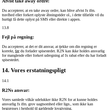
Afvist take away ordre:
Du accepterer, at en take away ordre, kan blive afvist fx ifm.
travlhed eller forkert oplyste åbningstider ol., i dette tilfælde vil du
hurtigt få dette oplyst på SMS eller direkte i appen.
13.8
Fejl på regning:
Du accepterer, at det er dit ansvar, at tjekke om din regning er
korrekt,
før
du forlader spisestedet. R2N kan ikke holdes ansvarlig
for manglende eller forkert udregning af fx rabat efter du har forladt
spisestedet.
14. Vores erstatningspligt
14.1
R2Ns ansvar:
Vores samlede vilkår udelukker ikke R2N for at kunne holdes
ansvarlig fx ifm. grov uagtsomhed eller lign., som ikke kan
begrænses i henhold til gældende lovgivning.