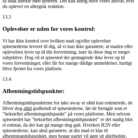
så snak direkte med tjeneren. Det kan aldrig blive vores ansvar, hvis
du oplever en allergisk reaktion.
13.3
Oplevelser er uden for vores kontrol:
Vi har ikke kontrol over hvilken mad og/eller oplevelser
spisestederne leverer til dig, så vi kan ikke garantere, at maden eller
oplevelsen lever op til din forventning, især da disse ting er meget
subjektive. Dog vil et spisested der gentagende ikke lever op til
vores forventninger, eller får for mange dårlige anmeldelser, hurtigt
blive fjernet fra vores platform.
13.4
Afhentningstidspunkter:
Afhentningstidspunkterne for take away er altid kun estimerede, de
bliver dog
altid
godkendt af spisestederne, før de fremgår som et
"bekræftet afhentningstidspunkt" på vores platforme. Men selvom
spisestedet har "bekræftet afhentningstidspunktet" er det stadig blot
et estimat, da der kan gå mange ting galt. Hverken R2N eller
spisestederne, kan altså garantere, at din mad er klar til
afhentningstidspunktet, men begge parter vil gøre sit allerbedste.