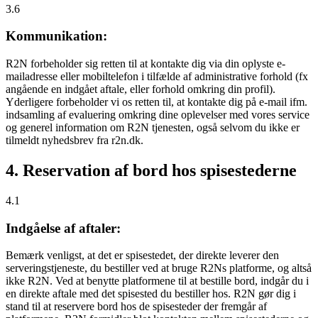
3.6
Kommunikation:
R2N forbeholder sig retten til at kontakte dig via din oplyste e-
mailadresse eller mobiltelefon i tilfælde af administrative forhold (fx
angående en indgået aftale, eller forhold omkring din profil).
Yderligere forbeholder vi os retten til, at kontakte dig på e-mail ifm.
indsamling af evaluering omkring dine oplevelser med vores service
og generel information om R2N tjenesten, også selvom du ikke er
tilmeldt nyhedsbrev fra r2n.dk.
4. Reservation af bord hos spisestederne
4.1
Indgåelse af aftaler:
Bemærk venligst, at det er spisestedet, der direkte leverer den
serveringstjeneste, du bestiller ved at bruge R2Ns platforme, og altså
ikke R2N. Ved at benytte platformene til at bestille bord, indgår du i
en direkte aftale med det spisested du bestiller hos. R2N gør dig i
stand til at reservere bord hos de spisesteder der fremgår af