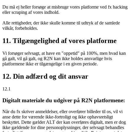
Du må ej heller forsøge at misbruge vores platforme ved fx hacking
eller scraping af vores indhold.
Alle rettigheder, der ikke skulle komme til udtryk af de samlede
vilkår, forbeholdes.
11. Tilgængelighed af vores platforme
Vi forsøger selvsagt, at have en "oppetid" på 100%, men hvad kan
gå galt, vil gå galt, og R2N kan ikke holdes ansvarlige hvis
platformene ikke er tilgængelige i en given periode.
12. Din adfærd og dit ansvar
12.1
Digitalt materiale du udgiver på R2N platformene:
Når du fx skriver anmeldelser, eller overfører billeder til os, vil vi
anse dette for værende ikke-fortroligt og ikke ophavsretsligt
beskyttet. Dette gælder ALT der kan overføres digitalt, men er dog
ikke gældende for dine personoplysninger, der selvsagt behandles