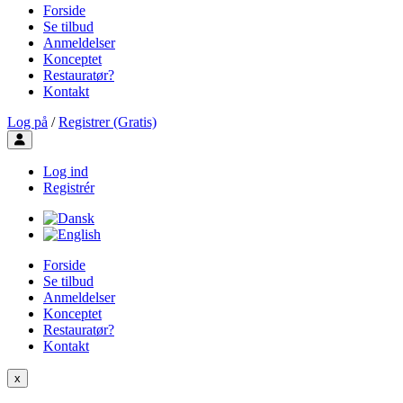
Forside
Se tilbud
Anmeldelser
Konceptet
Restauratør?
Kontakt
Log på
/
Registrer (Gratis)
Toggle user menu
Log ind
Registrér
Forside
Se tilbud
Anmeldelser
Konceptet
Restauratør?
Kontakt
x