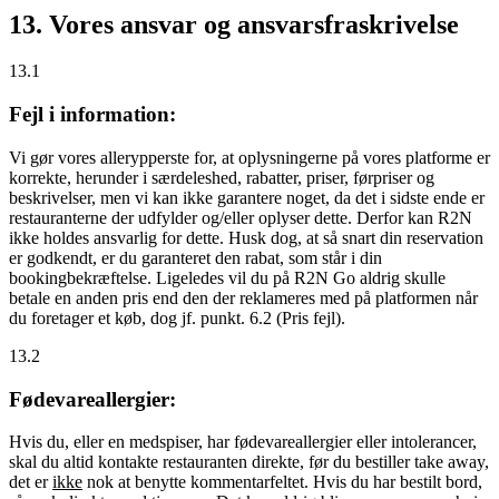
13. Vores ansvar og ansvarsfraskrivelse
13.1
Fejl i information:
Vi gør vores allerypperste for, at oplysningerne på vores platforme er
korrekte, herunder i særdeleshed, rabatter, priser, førpriser og
beskrivelser, men vi kan ikke garantere noget, da det i sidste ende er
restauranterne der udfylder og/eller oplyser dette. Derfor kan R2N
ikke holdes ansvarlig for dette. Husk dog, at så snart din reservation
er godkendt, er du garanteret den rabat, som står i din
bookingbekræftelse. Ligeledes vil du på R2N Go aldrig skulle
betale en anden pris end den der reklameres med på platformen når
du foretager et køb, dog jf. punkt. 6.2 (Pris fejl).
13.2
Fødevareallergier:
Hvis du, eller en medspiser, har fødevareallergier eller intolerancer,
skal du altid kontakte restauranten direkte, før du bestiller take away,
det er
ikke
nok at benytte kommentarfeltet. Hvis du har bestilt bord,