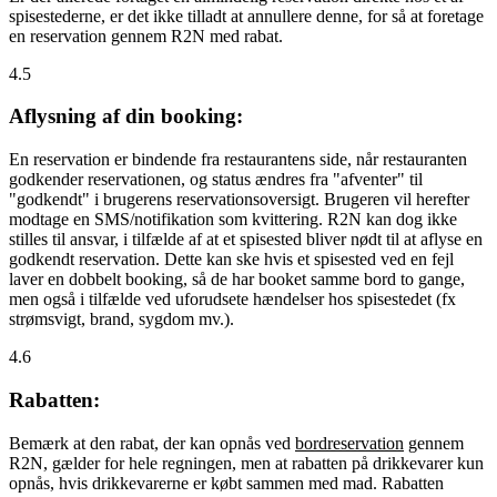
spisestederne, er det ikke tilladt at annullere denne, for så at foretage
en reservation gennem R2N med rabat.
4.5
Aflysning af din booking:
En reservation er bindende fra restaurantens side, når restauranten
godkender reservationen, og status ændres fra "afventer" til
"godkendt" i brugerens reservationsoversigt. Brugeren vil herefter
modtage en SMS/notifikation som kvittering. R2N kan dog ikke
stilles til ansvar, i tilfælde af at et spisested bliver nødt til at aflyse en
godkendt reservation. Dette kan ske hvis et spisested ved en fejl
laver en dobbelt booking, så de har booket samme bord to gange,
men også i tilfælde ved uforudsete hændelser hos spisestedet (fx
strømsvigt, brand, sygdom mv.).
4.6
Rabatten:
Bemærk at den rabat, der kan opnås ved
bordreservation
gennem
R2N, gælder for hele regningen, men at rabatten på drikkevarer kun
opnås, hvis drikkevarerne er købt sammen med mad. Rabatten