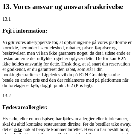
13. Vores ansvar og ansvarsfraskrivelse
13.1
Fejl i information:
Vi gør vores allerypperste for, at oplysningerne på vores platforme er
korrekte, herunder i særdeleshed, rabatter, priser, førpriser og
beskrivelser, men vi kan ikke garantere noget, da det i sidste ende er
restauranterne der udfylder og/eller oplyser dette. Derfor kan R2N
ikke holdes ansvarlig for dette. Husk dog, at så snart din reservation
er godkendt, er du garanteret den rabat, som står i din
bookingbekræftelse. Ligeledes vil du på R2N Go aldrig skulle
betale en anden pris end den der reklameres med på platformen når
du foretager et køb, dog jf. punkt. 6.2 (Pris fejl).
13.2
Fødevareallergier:
Hvis du, eller en medspiser, har fødevareallergier eller intolerancer,
skal du altid kontakte restauranten direkte, før du bestiller take away,
det er
ikke
nok at benytte kommentarfeltet. Hvis du har bestilt bord,