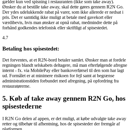
gælder kun ved spisning i restauranten (ikke som take away).
Ønsker du at bestille take away, skal dette gøres gennem R2N Go.
Der ydes udelukkende rabat på varer, som ikke allerede er nedsat i
pris. Det er samtidig ikke muligt at betale med gavekort eller
værdibevis, hvis man ønsker at opnå rabat, medmindre dette på
forhånd godkendes telefonisk eller skriftligt af spisestedet.
4.7
Betaling hos spisestedet:
Det forventes, at et R2N-bord betaler samlet. Ønsker man at fordele
regningen blandt selskabets deltagere, må man efterfølgende afregne
internt - fx. via MobilePay eller bankoverførsel til den som har lagt
ud. Formålet er at minimere risikoen for fejl samt at begrænse
administrationstiden forbundet med afregning, på opfordring fra
restauratørerne.
5. Køb af take away gennem R2N Go, hos
spisestederne
I R2N Go delen af appen, er det muligt, at købe udvalgte take away
retter og tilbehør til afhentning, hos de spisesteder der fremgår af
platformen.