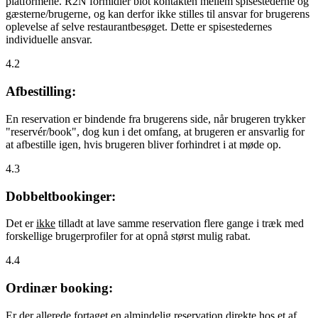
platformene. R2N formidler blot kontakten mellem spisestederne og
gæsterne/brugerne, og kan derfor ikke stilles til ansvar for brugerens
oplevelse af selve restaurantbesøget. Dette er spisestedernes
individuelle ansvar.
4.2
Afbestilling:
En reservation er bindende fra brugerens side, når brugeren trykker
"reservér/book", dog kun i det omfang, at brugeren er ansvarlig for
at afbestille igen, hvis brugeren bliver forhindret i at møde op.
4.3
Dobbeltbookinger:
Det er
ikke
tilladt at lave samme reservation flere gange i træk med
forskellige brugerprofiler for at opnå størst mulig rabat.
4.4
Ordinær booking:
Er der allerede fortaget en almindelig reservation direkte hos et af