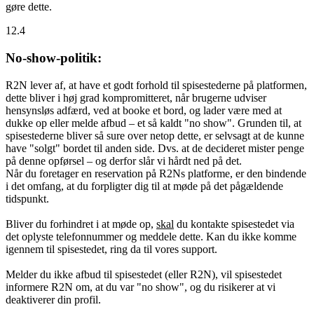
gøre dette.
12.4
No-show-politik:
R2N lever af, at have et godt forhold til spisestederne på platformen,
dette bliver i høj grad kompromitteret, når brugerne udviser
hensynsløs adfærd, ved at booke et bord, og lader være med at
dukke op eller melde afbud – et så kaldt "no show". Grunden til, at
spisestederne bliver så sure over netop dette, er selvsagt at de kunne
have "solgt" bordet til anden side. Dvs. at de decideret mister penge
på denne opførsel – og derfor slår vi hårdt ned på det.
Når du foretager en reservation på R2Ns platforme, er den bindende
i det omfang, at du forpligter dig til at møde på det pågældende
tidspunkt.
Bliver du forhindret i at møde op,
skal
du kontakte spisestedet via
det oplyste telefonnummer og meddele dette. Kan du ikke komme
igennem til spisestedet, ring da til vores support.
Melder du ikke afbud til spisestedet (eller R2N), vil spisestedet
informere R2N om, at du var "no show", og du risikerer at vi
deaktiverer din profil.