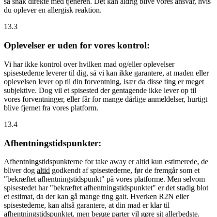
så snak direkte med tjeneren. Det kan aldrig blive vores ansvar, hvis
du oplever en allergisk reaktion.
13.3
Oplevelser er uden for vores kontrol:
Vi har ikke kontrol over hvilken mad og/eller oplevelser
spisestederne leverer til dig, så vi kan ikke garantere, at maden eller
oplevelsen lever op til din forventning, især da disse ting er meget
subjektive. Dog vil et spisested der gentagende ikke lever op til
vores forventninger, eller får for mange dårlige anmeldelser, hurtigt
blive fjernet fra vores platform.
13.4
Afhentningstidspunkter:
Afhentningstidspunkterne for take away er altid kun estimerede, de
bliver dog
altid
godkendt af spisestederne, før de fremgår som et
"bekræftet afhentningstidspunkt" på vores platforme. Men selvom
spisestedet har "bekræftet afhentningstidspunktet" er det stadig blot
et estimat, da der kan gå mange ting galt. Hverken R2N eller
spisestederne, kan altså garantere, at din mad er klar til
afhentningstidspunktet, men begge parter vil gøre sit allerbedste.