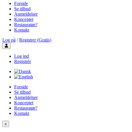
Forside
Se tilbud
Anmeldelser
Konceptet
Restauratør?
Kontakt
Log på
/
Registrer (Gratis)
Toggle user menu
Log ind
Registrér
Forside
Se tilbud
Anmeldelser
Konceptet
Restauratør?
Kontakt
x