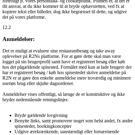
fortroligt jf. vores persondata- og cookiepolitik. Pointen er, at det er
dit ansvar, at du ikke kommer til at bryde ophavsretten, ved fx at
kopiere tekst eller billeder, dog ikke begrænset til dette, og udgive
det på vores platforme.
12.2
Anmeldelser:
Det er muligt at evaluere sine restaurantbesøg og take away
oplevelser på R2Ns platforme. For at gøre dette skal man være
logget på sin brugerprofil samt have et registreret besøg eller køb
hos det pågældende spisested. Formålet med kun at lade brugere der
har et registreret besøg / køb hos spisestedet skrive anmeldelse på
R2N er at gøre den enkelte anmeldelse mere troværdig og minimere
useriøs brug eller skjulte dagsordener.
Anmeldelser vises offentligt, så længe de er konstruktive og ikke
bryder nedenstående retningslinjer.
Bryde gældende lovgivning
Benytte links, samt promovere noget som helst andet, fx andre
spisesteder, bookingkoncepter
Udgive ærekrænkende, uanstændigt eller fornærmende