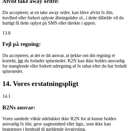
Afvist take away ordre:
Du accepterer, at en take away ordre, kan blive afvist fx ifm.
travlhed eller forkert oplyste åbningstider ol., i dette tilfælde vil du
hurtigt få dette oplyst på SMS eller direkte i appen.
13.8
Fejl på regning:
Du accepterer, at det er dit ansvar, at tjekke om din regning er
korrekt,
før
du forlader spisestedet. R2N kan ikke holdes ansvarlig
for manglende eller forkert udregning af fx rabat efter du har forladt
spisestedet.
14. Vores erstatningspligt
14.1
R2Ns ansvar:
Vores samlede vilkår udelukker ikke R2N for at kunne holdes
ansvarlig fx ifm. grov uagtsomhed eller lign., som ikke kan
begrænses i henhold til gældende lovgivning.