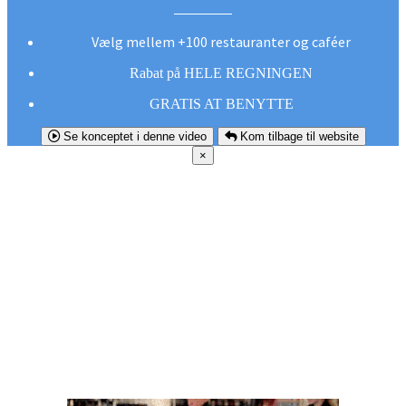
Vælg mellem +100 restauranter og caféer
Rabat på HELE REGNINGEN
GRATIS AT BENYTTE
Se konceptet i denne video
Kom tilbage til website
×
FØR DU
SMUTTER!
Hent vores gratis app og undgå at gå glip af et
godt tilbud næste gang sulten melder sig.