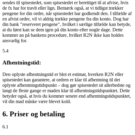
sendes til spisestedet, som spisestedet er berettiget til at afvise, hvis
de fx har for travlt eller lign. Bemærk også, at vi tidligst trækker
pengene for din ordre, når spisestedet har godkendt den. I tilfælde af
en afvist ordre, vil vi aldrig trække pengene fra din konto. Dog har
din bank "reserveret pengene", hvilket i særlige tilfælde kan betyde,
at du først kan se dem igen på din konto efter nogle dage. Dette
kommer an på bankens procedure, hvilket R2N ikke kan holdes
ansvarlig for.
5.4
Afhentningstid:
Den oplyste afhentningstid er blot et estimat, hverken R2N eller
spisestedet kan garantere, at ordren er klar til afhentning til det
oplyste afhentningstidspunkt – dog gør spisestedet sit allerbedste og
langt de fleste gange er maden klar til afhentningstidspunktet. Dette
betyder også, at hvis du kommer senere end afhentningstidspunktet,
vil din mad måske være blevet kold.
6. Priser og betaling
6.1