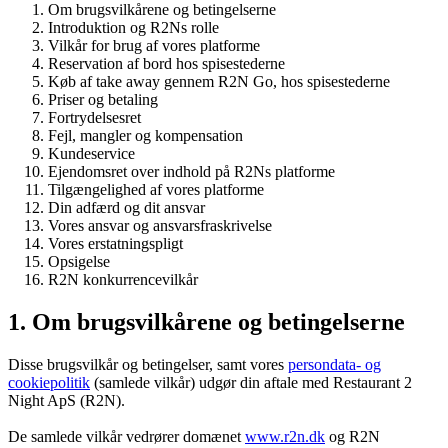
Om brugsvilkårene og betingelserne
Introduktion og R2Ns rolle
Vilkår for brug af vores platforme
Reservation af bord hos spisestederne
Køb af take away gennem R2N Go, hos spisestederne
Priser og betaling
Fortrydelsesret
Fejl, mangler og kompensation
Kundeservice
Ejendomsret over indhold på R2Ns platforme
Tilgængelighed af vores platforme
Din adfærd og dit ansvar
Vores ansvar og ansvarsfraskrivelse
Vores erstatningspligt
Opsigelse
R2N konkurrencevilkår
1. Om brugsvilkårene og betingelserne
Disse brugsvilkår og betingelser, samt vores
persondata- og
cookiepolitik
(samlede vilkår) udgør din aftale med Restaurant 2
Night ApS (R2N).
De samlede vilkår vedrører domænet
www.r2n.dk
og R2N