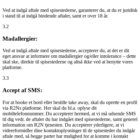
Ved at indgå aftale med spisestederne, garanterer du, at du er juridisk
i stand til at indgå bindende aftaler, samt er over 18 år.
3.2
Madallergier:
Ved at indgå aftale med spisestederne, accepterer du, at det er dit
eget ansvar at informere om madallergier og/eller intolerance – dette
skal ske, direkte til spisestederne og altså ikke ved at benytte vores
platforme.
3.3
Accept af SMS:
For at booke et bord eller bestille take away, skal du oprette en profil
via R2Ns platforme. Her skal du bl.a. oplyse dit
mobiltelefonnummer. Du accepterer hermed, at vi må udsende SMS
til dig vedr. de aftaler du har indgået med spisestederne, samt generel
information om R2N tjenesten. Du accepterer yderligere, at vi
videreformidler dine kontaktoplysninger til de spisesteder du indgår
aftale med, så begge parter har mulighed for at komme i kontakt