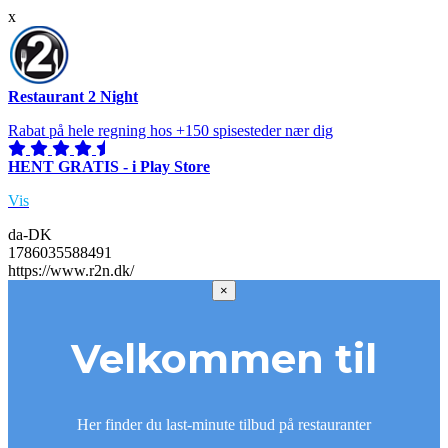
x
Restaurant 2 Night
Rabat på hele regning hos +150 spisesteder nær dig
HENT GRATIS - i Play Store
Vis
da-DK
1786035588491
https://www.r2n.dk/
×
Velkommen til
Her finder du last-minute tilbud på restauranter