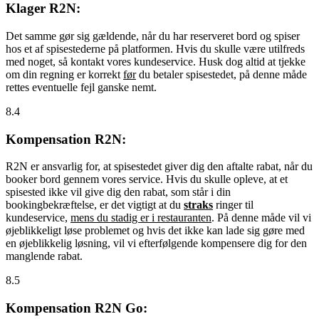
Klager R2N:
Det samme gør sig gældende, når du har reserveret bord og spiser
hos et af spisestederne på platformen. Hvis du skulle være utilfreds
med noget, så kontakt vores kundeservice. Husk dog altid at tjekke
om din regning er korrekt
før
du betaler spisestedet, på denne måde
rettes eventuelle fejl ganske nemt.
8.4
Kompensation R2N:
R2N er ansvarlig for, at spisestedet giver dig den aftalte rabat, når du
booker bord gennem vores service. Hvis du skulle opleve, at et
spisested ikke vil give dig den rabat, som står i din
bookingbekræftelse, er det vigtigt at du
straks
ringer til
kundeservice,
mens du stadig er i restauranten
. På denne måde vil vi
øjeblikkeligt løse problemet og hvis det ikke kan lade sig gøre med
en øjeblikkelig løsning, vil vi efterfølgende kompensere dig for den
manglende rabat.
8.5
Kompensation R2N Go: