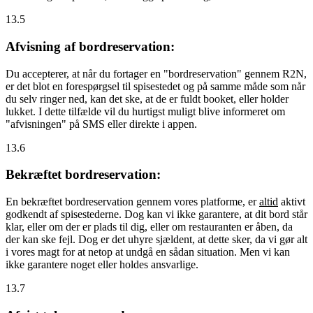
13.5
Afvisning af bordreservation:
Du accepterer, at når du fortager en "bordreservation" gennem R2N,
er det blot en forespørgsel til spisestedet og på samme måde som når
du selv ringer ned, kan det ske, at de er fuldt booket, eller holder
lukket. I dette tilfælde vil du hurtigst muligt blive informeret om
"afvisningen" på SMS eller direkte i appen.
13.6
Bekræftet bordreservation:
En bekræftet bordreservation gennem vores platforme, er
altid
aktivt
godkendt af spisestederne. Dog kan vi ikke garantere, at dit bord står
klar, eller om der er plads til dig, eller om restauranten er åben, da
der kan ske fejl. Dog er det uhyre sjældent, at dette sker, da vi gør alt
i vores magt for at netop at undgå en sådan situation. Men vi kan
ikke garantere noget eller holdes ansvarlige.
13.7