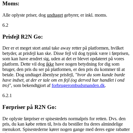
Moms:
Alle oplyste priser, dog
undtaget
gebyrer, er inkl. moms.
6.2
Prisfejl R2N Go:
Der er et meget stort antal take away retter på platformen, hvilket
betyder, at prisfejl kan ske. Disse fejl vil dog typisk være i førprisen,
som kan have ændret sig, uden at det er blevet opdateret på vores
platform. Dette vil dog
ikke
have nogen betydning for dig som
bruger, den pris du ser på platformen, er den pris du kommer til at
betale. Dog undtaget åbenlyse prisfejl,
"hvor du som kunde burde
have indset, at der er tale om en fejl (og derved har handlet i ond
tro)"
, som bekendtgjort af
forbrugerombudsmanden.dk
.
6.2.1
Førpriser på R2N Go:
De oplyste førpriser er spisestedets normalpris for retten. Dvs. den
pris, du kan købe retten til, hvis du bestiller fra deres almindelige
menukort. Spisestederne kører nogen gange med deres egne rabatter