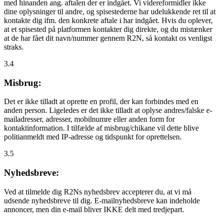
med hinanden ang. aftalen der er indgået. Vi videreformidler ikke
dine oplysninger til andre, og spisestederne har udelukkende ret til at
kontakte dig ifm. den konkrete aftale i har indgået. Hvis du oplever,
at et spisested på platformen kontakter dig direkte, og du mistænker
at de har fået dit navn/nummer gennem R2N, så kontakt os venligst
straks.
3.4
Misbrug:
Det er ikke tilladt at oprette en profil, der kan forbindes med en
anden person. Ligeledes er det ikke tilladt at oplyse andres/falske e-
mailadresser, adresser, mobilnumre eller anden form for
kontaktinformation. I tilfælde af misbrug/chikane vil dette blive
politianmeldt med IP-adresse og tidspunkt for oprettelsen.
3.5
Nyhedsbreve:
Ved at tilmelde dig R2Ns nyhedsbrev accepterer du, at vi må
udsende nyhedsbreve til dig. E-mailnyhedsbreve kan indeholde
annoncer, men din e-mail bliver IKKE delt med tredjepart.