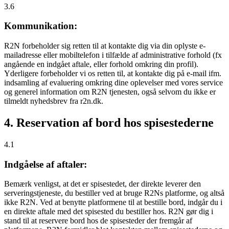
3.6
Kommunikation:
R2N forbeholder sig retten til at kontakte dig via din oplyste e-
mailadresse eller mobiltelefon i tilfælde af administrative forhold (fx
angående en indgået aftale, eller forhold omkring din profil).
Yderligere forbeholder vi os retten til, at kontakte dig på e-mail ifm.
indsamling af evaluering omkring dine oplevelser med vores service
og generel information om R2N tjenesten, også selvom du ikke er
tilmeldt nyhedsbrev fra r2n.dk.
4. Reservation af bord hos spisestederne
4.1
Indgåelse af aftaler:
Bemærk venligst, at det er spisestedet, der direkte leverer den
serveringstjeneste, du bestiller ved at bruge R2Ns platforme, og altså
ikke R2N. Ved at benytte platformene til at bestille bord, indgår du i
en direkte aftale med det spisested du bestiller hos. R2N gør dig i
stand til at reservere bord hos de spisesteder der fremgår af