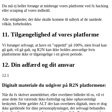
Du må ej heller forsøge at misbruge vores platforme ved fx hacking
eller scraping af vores indhold.
Alle rettigheder, der ikke skulle komme til udtryk af de samlede
vilkår, forbeholdes.
11. Tilgængelighed af vores platforme
Vi forsøger selvsagt, at have en "oppetid" på 100%, men hvad kan
gå galt, vil gå galt, og R2N kan ikke holdes ansvarlige hvis
platformene ikke er tilgængelige i en given periode.
12. Din adfærd og dit ansvar
12.1
Digitalt materiale du udgiver på R2N platformene:
Når du fx skriver anmeldelser, eller overfører billeder til os, vil vi
anse dette for værende ikke-fortroligt og ikke ophavsretsligt
beskyttet. Dette gælder ALT der kan overføres digitalt, men er dog
ikke gældende for dine personoplysninger, der selvsagt behandles