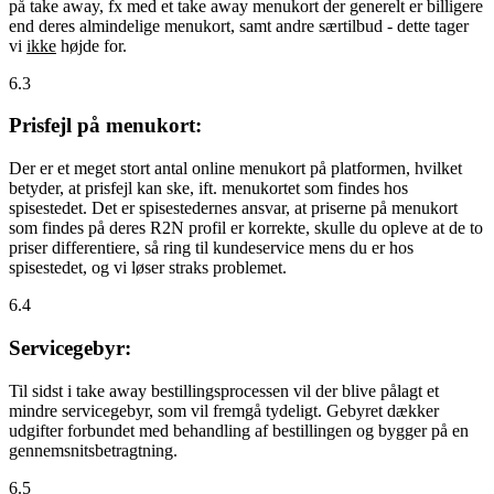
på take away, fx med et take away menukort der generelt er billigere
end deres almindelige menukort, samt andre særtilbud - dette tager
vi
ikke
højde for.
6.3
Prisfejl på menukort:
Der er et meget stort antal online menukort på platformen, hvilket
betyder, at prisfejl kan ske, ift. menukortet som findes hos
spisestedet. Det er spisestedernes ansvar, at priserne på menukort
som findes på deres R2N profil er korrekte, skulle du opleve at de to
priser differentiere, så ring til kundeservice mens du er hos
spisestedet, og vi løser straks problemet.
6.4
Servicegebyr:
Til sidst i take away bestillingsprocessen vil der blive pålagt et
mindre servicegebyr, som vil fremgå tydeligt. Gebyret dækker
udgifter forbundet med behandling af bestillingen og bygger på en
gennemsnitsbetragtning.
6.5