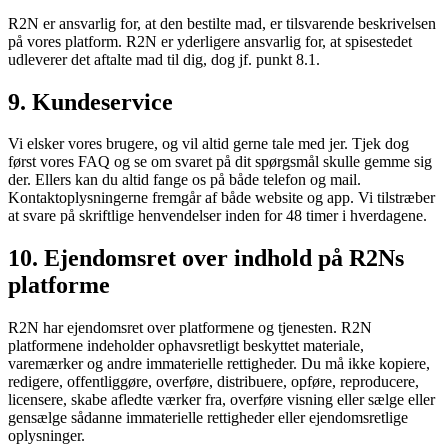
R2N er ansvarlig for, at den bestilte mad, er tilsvarende beskrivelsen
på vores platform. R2N er yderligere ansvarlig for, at spisestedet
udleverer det aftalte mad til dig, dog jf. punkt 8.1.
9. Kundeservice
Vi elsker vores brugere, og vil altid gerne tale med jer. Tjek dog
først vores FAQ og se om svaret på dit spørgsmål skulle gemme sig
der. Ellers kan du altid fange os på både telefon og mail.
Kontaktoplysningerne fremgår af både website og app. Vi tilstræber
at svare på skriftlige henvendelser inden for 48 timer i hverdagene.
10. Ejendomsret over indhold på R2Ns
platforme
R2N har ejendomsret over platformene og tjenesten. R2N
platformene indeholder ophavsretligt beskyttet materiale,
varemærker og andre immaterielle rettigheder. Du må ikke kopiere,
redigere, offentliggøre, overføre, distribuere, opføre, reproducere,
licensere, skabe afledte værker fra, overføre visning eller sælge eller
gensælge sådanne immaterielle rettigheder eller ejendomsretlige
oplysninger.