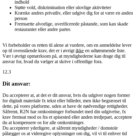
indhold
Støtte vold, diskrimination eller ulovlige aktiviteter
Krænke andres privatliv, eller udgive dig for at være en anden
person
Fremsætte alvorlige, uverificerede påstande, som kan skade
restauranter eller andre parter.
Vi forbeholder os retten til alene at vurdere, om en anmeldelse lever
op til ovenstående krav, det er i øvrigt
ikke
en udtømmende liste.
Vær i øvrigt opmærksom på, at myndighederne kan drage dig til
ansvar for, hvad du vælger at skrive i offentlige fora.
12.3
Dit ansvar:
Du accepterer at, at det er dit ansvar, hvis du udgiver nogen former
for digitalt materiale fx tekst eller billeder, men ikke begrænset til
dette, på vores platforme, uden at have de nødvendige rettigheder.
Såfremt, R2N har omkostninger forbundet med din udgivelse, fx
krav fremsat mod os fra et spisested eller anden tredjepart, acceptere
du at kompensere os for alle omkostninger.
Du accepterer yderligere, at såfremt myndigheder / domstole
pålægger os at videregive oplysninger om dig, vil vi til enhver tid