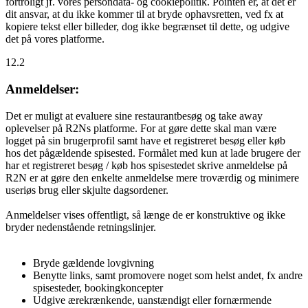
fortroligt jf. vores persondata- og cookiepolitik. Pointen er, at det er
dit ansvar, at du ikke kommer til at bryde ophavsretten, ved fx at
kopiere tekst eller billeder, dog ikke begrænset til dette, og udgive
det på vores platforme.
12.2
Anmeldelser:
Det er muligt at evaluere sine restaurantbesøg og take away
oplevelser på R2Ns platforme. For at gøre dette skal man være
logget på sin brugerprofil samt have et registreret besøg eller køb
hos det pågældende spisested. Formålet med kun at lade brugere der
har et registreret besøg / køb hos spisestedet skrive anmeldelse på
R2N er at gøre den enkelte anmeldelse mere troværdig og minimere
useriøs brug eller skjulte dagsordener.
Anmeldelser vises offentligt, så længe de er konstruktive og ikke
bryder nedenstående retningslinjer.
Bryde gældende lovgivning
Benytte links, samt promovere noget som helst andet, fx andre
spisesteder, bookingkoncepter
Udgive ærekrænkende, uanstændigt eller fornærmende