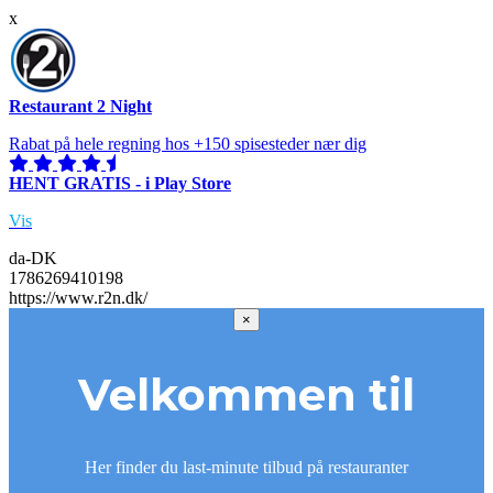
x
Restaurant 2 Night
Rabat på hele regning hos +150 spisesteder nær dig
HENT GRATIS - i Play Store
Vis
da-DK
1786269410198
https://www.r2n.dk/
×
Velkommen til
Her finder du last-minute tilbud på restauranter