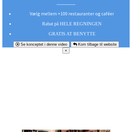
Vælg mellem +100 restauranter og caféer
Rabat på HELE REGNINGEN
GRATIS AT BENYTTE
Se konceptet i denne video
Kom tilbage til website
×
FØR DU
SMUTTER!
Hent vores gratis app og undgå at gå glip af et
godt tilbud næste gang sulten melder sig.