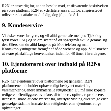
R2N er ansvarlig for, at den bestilte mad, er tilsvarende beskrivelsen
på vores platform. R2N er yderligere ansvarlig for, at spisestedet
udleverer det aftalte mad til dig, dog jf. punkt 8.1.
9. Kundeservice
Vi elsker vores brugere, og vil altid gerne tale med jer. Tjek dog
først vores FAQ og se om svaret på dit spørgsmål skulle gemme sig
der. Ellers kan du altid fange os på både telefon og mail.
Kontaktoplysningerne fremgår af både website og app. Vi tilstræber
at svare på skriftlige henvendelser inden for 48 timer i hverdagene.
10. Ejendomsret over indhold på R2Ns
platforme
R2N har ejendomsret over platformene og tjenesten. R2N
platformene indeholder ophavsretligt beskyttet materiale,
varemærker og andre immaterielle rettigheder. Du må ikke kopiere,
redigere, offentliggøre, overføre, distribuere, opføre, reproducere,
licensere, skabe afledte værker fra, overføre visning eller sælge eller
gensælge sådanne immaterielle rettigheder eller ejendomsretlige
oplysninger.