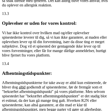
så snak direkte med tjeneren. Det kan aldrig blive vores ansvar, hvis
du oplever en allergisk reaktion.
13.3
Oplevelser er uden for vores kontrol:
Vi har ikke kontrol over hvilken mad og/eller oplevelser
spisestederne leverer til dig, så vi kan ikke garantere, at maden eller
oplevelsen lever op til din forventning, især da disse ting er meget
subjektive. Dog vil et spisested der gentagende ikke lever op til
vores forventninger, eller får for mange dårlige anmeldelser, hurtigt
blive fjernet fra vores platform.
13.4
Afhentningstidspunkter:
Afhentningstidspunkterne for take away er altid kun estimerede, de
bliver dog
altid
godkendt af spisestederne, før de fremgår som et
"bekræftet afhentningstidspunkt" på vores platforme. Men selvom
spisestedet har "bekræftet afhentningstidspunktet" er det stadig blot
et estimat, da der kan gå mange ting galt. Hverken R2N eller
spisestederne, kan altså garantere, at din mad er klar til
afhentningstidspunktet, men begge parter vil gøre sit allerbedste.