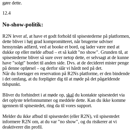
gøre dette.
12.4
No-show-politik:
R2N lever af, at have et godt forhold til spisestederne på platformen,
dette bliver i høj grad kompromitteret, når brugerne udviser
hensynsløs adfærd, ved at booke et bord, og lader være med at
dukke op eller melde afbud – et så kaldt "no show". Grunden til, at
spisestederne bliver så sure over netop dette, er selvsagt at de kunne
have "solgt" bordet til anden side. Dvs. at de decideret mister penge
på denne opførsel – og derfor slår vi hårdt ned på det.
Når du foretager en reservation på R2Ns platforme, er den bindende
i det omfang, at du forpligter dig til at møde på det pågældende
tidspunkt.
Bliver du forhindret i at møde op,
skal
du kontakte spisestedet via
det oplyste telefonnummer og meddele dette. Kan du ikke komme
igennem til spisestedet, ring da til vores support.
Melder du ikke afbud til spisestedet (eller R2N), vil spisestedet
informere R2N om, at du var "no show", og du risikerer at vi
deaktiverer din profil.