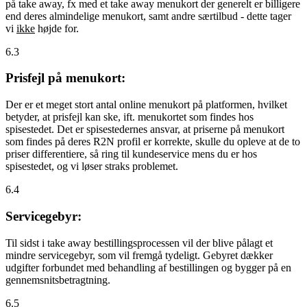
på take away, fx med et take away menukort der generelt er billigere
end deres almindelige menukort, samt andre særtilbud - dette tager
vi
ikke
højde for.
6.3
Prisfejl på menukort:
Der er et meget stort antal online menukort på platformen, hvilket
betyder, at prisfejl kan ske, ift. menukortet som findes hos
spisestedet. Det er spisestedernes ansvar, at priserne på menukort
som findes på deres R2N profil er korrekte, skulle du opleve at de to
priser differentiere, så ring til kundeservice mens du er hos
spisestedet, og vi løser straks problemet.
6.4
Servicegebyr:
Til sidst i take away bestillingsprocessen vil der blive pålagt et
mindre servicegebyr, som vil fremgå tydeligt. Gebyret dækker
udgifter forbundet med behandling af bestillingen og bygger på en
gennemsnitsbetragtning.
6.5