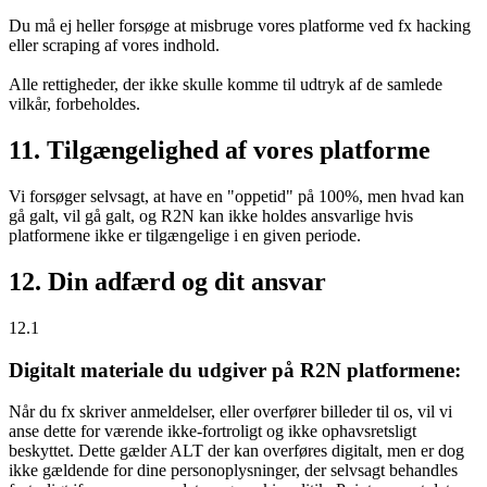
Du må ej heller forsøge at misbruge vores platforme ved fx hacking
eller scraping af vores indhold.
Alle rettigheder, der ikke skulle komme til udtryk af de samlede
vilkår, forbeholdes.
11. Tilgængelighed af vores platforme
Vi forsøger selvsagt, at have en "oppetid" på 100%, men hvad kan
gå galt, vil gå galt, og R2N kan ikke holdes ansvarlige hvis
platformene ikke er tilgængelige i en given periode.
12. Din adfærd og dit ansvar
12.1
Digitalt materiale du udgiver på R2N platformene:
Når du fx skriver anmeldelser, eller overfører billeder til os, vil vi
anse dette for værende ikke-fortroligt og ikke ophavsretsligt
beskyttet. Dette gælder ALT der kan overføres digitalt, men er dog
ikke gældende for dine personoplysninger, der selvsagt behandles