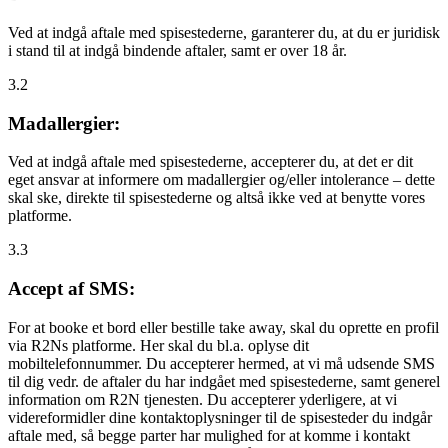
Ved at indgå aftale med spisestederne, garanterer du, at du er juridisk
i stand til at indgå bindende aftaler, samt er over 18 år.
3.2
Madallergier:
Ved at indgå aftale med spisestederne, accepterer du, at det er dit
eget ansvar at informere om madallergier og/eller intolerance – dette
skal ske, direkte til spisestederne og altså ikke ved at benytte vores
platforme.
3.3
Accept af SMS:
For at booke et bord eller bestille take away, skal du oprette en profil
via R2Ns platforme. Her skal du bl.a. oplyse dit
mobiltelefonnummer. Du accepterer hermed, at vi må udsende SMS
til dig vedr. de aftaler du har indgået med spisestederne, samt generel
information om R2N tjenesten. Du accepterer yderligere, at vi
videreformidler dine kontaktoplysninger til de spisesteder du indgår
aftale med, så begge parter har mulighed for at komme i kontakt