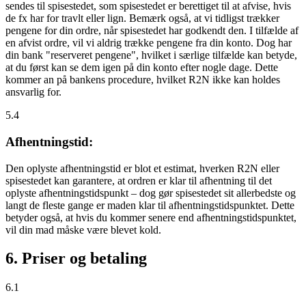
sendes til spisestedet, som spisestedet er berettiget til at afvise, hvis
de fx har for travlt eller lign. Bemærk også, at vi tidligst trækker
pengene for din ordre, når spisestedet har godkendt den. I tilfælde af
en afvist ordre, vil vi aldrig trække pengene fra din konto. Dog har
din bank "reserveret pengene", hvilket i særlige tilfælde kan betyde,
at du først kan se dem igen på din konto efter nogle dage. Dette
kommer an på bankens procedure, hvilket R2N ikke kan holdes
ansvarlig for.
5.4
Afhentningstid:
Den oplyste afhentningstid er blot et estimat, hverken R2N eller
spisestedet kan garantere, at ordren er klar til afhentning til det
oplyste afhentningstidspunkt – dog gør spisestedet sit allerbedste og
langt de fleste gange er maden klar til afhentningstidspunktet. Dette
betyder også, at hvis du kommer senere end afhentningstidspunktet,
vil din mad måske være blevet kold.
6. Priser og betaling
6.1