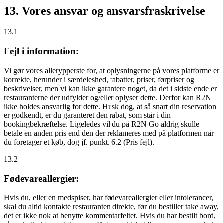
13. Vores ansvar og ansvarsfraskrivelse
13.1
Fejl i information:
Vi gør vores allerypperste for, at oplysningerne på vores platforme er
korrekte, herunder i særdeleshed, rabatter, priser, førpriser og
beskrivelser, men vi kan ikke garantere noget, da det i sidste ende er
restauranterne der udfylder og/eller oplyser dette. Derfor kan R2N
ikke holdes ansvarlig for dette. Husk dog, at så snart din reservation
er godkendt, er du garanteret den rabat, som står i din
bookingbekræftelse. Ligeledes vil du på R2N Go aldrig skulle
betale en anden pris end den der reklameres med på platformen når
du foretager et køb, dog jf. punkt. 6.2 (Pris fejl).
13.2
Fødevareallergier:
Hvis du, eller en medspiser, har fødevareallergier eller intolerancer,
skal du altid kontakte restauranten direkte, før du bestiller take away,
det er
ikke
nok at benytte kommentarfeltet. Hvis du har bestilt bord,