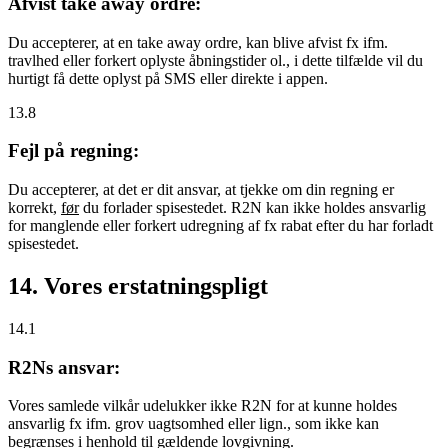
Afvist take away ordre:
Du accepterer, at en take away ordre, kan blive afvist fx ifm.
travlhed eller forkert oplyste åbningstider ol., i dette tilfælde vil du
hurtigt få dette oplyst på SMS eller direkte i appen.
13.8
Fejl på regning:
Du accepterer, at det er dit ansvar, at tjekke om din regning er
korrekt,
før
du forlader spisestedet. R2N kan ikke holdes ansvarlig
for manglende eller forkert udregning af fx rabat efter du har forladt
spisestedet.
14. Vores erstatningspligt
14.1
R2Ns ansvar:
Vores samlede vilkår udelukker ikke R2N for at kunne holdes
ansvarlig fx ifm. grov uagtsomhed eller lign., som ikke kan
begrænses i henhold til gældende lovgivning.