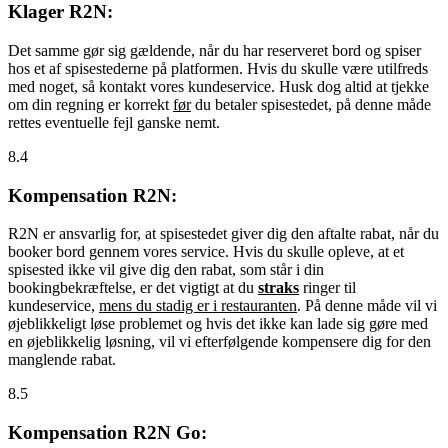
Klager R2N:
Det samme gør sig gældende, når du har reserveret bord og spiser
hos et af spisestederne på platformen. Hvis du skulle være utilfreds
med noget, så kontakt vores kundeservice. Husk dog altid at tjekke
om din regning er korrekt
før
du betaler spisestedet, på denne måde
rettes eventuelle fejl ganske nemt.
8.4
Kompensation R2N:
R2N er ansvarlig for, at spisestedet giver dig den aftalte rabat, når du
booker bord gennem vores service. Hvis du skulle opleve, at et
spisested ikke vil give dig den rabat, som står i din
bookingbekræftelse, er det vigtigt at du
straks
ringer til
kundeservice,
mens du stadig er i restauranten
. På denne måde vil vi
øjeblikkeligt løse problemet og hvis det ikke kan lade sig gøre med
en øjeblikkelig løsning, vil vi efterfølgende kompensere dig for den
manglende rabat.
8.5
Kompensation R2N Go: