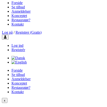
Forside
Se tilbud
Anmeldelser
Konceptet
Restauratør?
Kontakt
Log på
/
Registrer (Gratis)
Toggle user menu
Log ind
Registrér
Forside
Se tilbud
Anmeldelser
Konceptet
Restauratør?
Kontakt
x