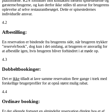
platformene. R2N formidler blot kontakten mellem spisestederne og
gæsterne/brugerne, og kan derfor ikke stilles til ansvar for brugerens
oplevelse af selve restaurantbesøget. Dette er spisestedernes
individuelle ansvar.
4.2
Afbestilling:
En reservation er bindende fra brugerens side, når brugeren trykker
"reservér/book", dog kun i det omfang, at brugeren er ansvarlig for
at afbestille igen, hvis brugeren bliver forhindret i at møde op.
4.3
Dobbeltbookinger:
Det er
ikke
tilladt at lave samme reservation flere gange i træk med
forskellige brugerprofiler for at opnå størst mulig rabat.
4.4
Ordinær booking:
Er der allerede fortaget en almindelig reservation direkte hos et af