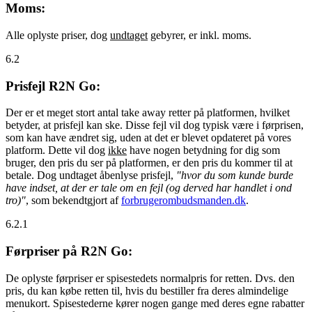
Moms:
Alle oplyste priser, dog
undtaget
gebyrer, er inkl. moms.
6.2
Prisfejl R2N Go:
Der er et meget stort antal take away retter på platformen, hvilket
betyder, at prisfejl kan ske. Disse fejl vil dog typisk være i førprisen,
som kan have ændret sig, uden at det er blevet opdateret på vores
platform. Dette vil dog
ikke
have nogen betydning for dig som
bruger, den pris du ser på platformen, er den pris du kommer til at
betale. Dog undtaget åbenlyse prisfejl,
"hvor du som kunde burde
have indset, at der er tale om en fejl (og derved har handlet i ond
tro)"
, som bekendtgjort af
forbrugerombudsmanden.dk
.
6.2.1
Førpriser på R2N Go:
De oplyste førpriser er spisestedets normalpris for retten. Dvs. den
pris, du kan købe retten til, hvis du bestiller fra deres almindelige
menukort. Spisestederne kører nogen gange med deres egne rabatter