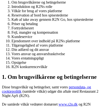
Om brugsvilkårene og betingelserne
Introduktion og R2Ns rolle
Vilkår for brug af vores platforme
Reservation af bord hos spisestederne
Køb af take away gennem R2N Go, hos spisestederne
Priser og betaling
Fortrydelsesret
Fejl, mangler og kompensation
Kundeservice
Ejendomsret over indhold på R2Ns platforme
Tilgængelighed af vores platforme
Din adfærd og dit ansvar
Vores ansvar og ansvarsfraskrivelse
Vores erstatningspligt
Opsigelse
R2N konkurrencevilkår
1. Om brugsvilkårene og betingelserne
Disse brugsvilkår og betingelser, samt vores
persondata- og
cookiepolitik
(samlede vilkår) udgør din aftale med Restaurant 2
Night ApS (R2N).
De samlede vilkår vedrører domænet
www.r2n.dk
og R2N