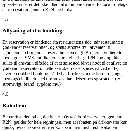
spisestederne, er det ikke tilladt at annullere denne, for så at foretage
en reservation gennem R2N med rabat.
4.5
Aflysning af din booking:
En reservation er bindende fra restaurantens side, når restauranten
godkender reservationen, og status ændres fra "afventer" til
"godkendt" i brugerens reservationsoversigt. Brugeren vil herefter
modtage en SMS/notifikation som kvittering. R2N kan dog ikke
stilles til ansvar, i tilfælde af at et spisested bliver nødt til at aflyse en
godkendt reservation. Dette kan ske hvis et spisested ved en fejl
laver en dobbelt booking, så de har booket samme bord to gange,
men også i tilfælde ved uforudsete hændelser hos spisestedet (fx
strømsvigt, brand, sygdom mv.).
4.6
Rabatten:
Bemærk at den rabat, der kan opnås ved
bordreservation
gennem
R2N, gælder for hele regningen, men at rabatten på drikkevarer kun
opnås, hvis drikkevarerne er købt sammen med mad. Rabatten