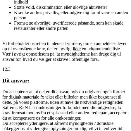
indhold
Støtte vold, diskrimination eller ulovlige aktiviteter
Krænke andres privatliv, eller udgive dig for at være en anden
person
Fremsætte alvorlige, uverificerede påstande, som kan skade
restauranter eller andre parter.
Vi forbeholder os retten til alene at vurdere, om en anmeldelse lever
op til ovenstående krav, det er i øvrigt
ikke
en udtømmende liste.
Vær i øvrigt opmærksom på, at myndighederne kan drage dig til
ansvar for, hvad du vælger at skrive i offentlige fora.
12.3
Dit ansvar:
Du accepterer at, at det er dit ansvar, hvis du udgiver nogen former
for digitalt materiale fx tekst eller billeder, men ikke begrænset til
dette, på vores platforme, uden at have de nødvendige rettigheder.
Såfremt, R2N har omkostninger forbundet med din udgivelse, fx
krav fremsat mod os fra et spisested eller anden tredjepart, acceptere
du at kompensere os for alle omkostninger.
Du accepterer yderligere, at såfremt myndigheder / domstole
pålægger os at videregive oplysninger om dig, vil vi til enhver tid