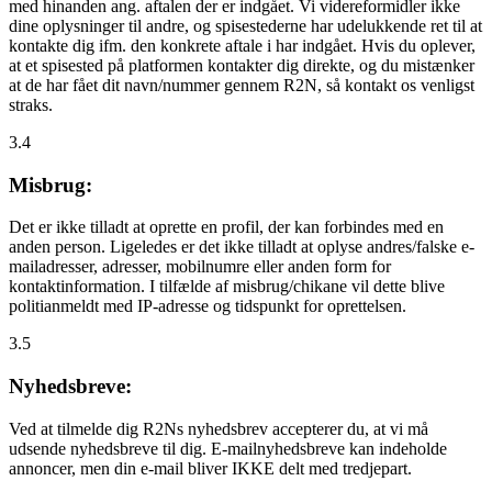
med hinanden ang. aftalen der er indgået. Vi videreformidler ikke
dine oplysninger til andre, og spisestederne har udelukkende ret til at
kontakte dig ifm. den konkrete aftale i har indgået. Hvis du oplever,
at et spisested på platformen kontakter dig direkte, og du mistænker
at de har fået dit navn/nummer gennem R2N, så kontakt os venligst
straks.
3.4
Misbrug:
Det er ikke tilladt at oprette en profil, der kan forbindes med en
anden person. Ligeledes er det ikke tilladt at oplyse andres/falske e-
mailadresser, adresser, mobilnumre eller anden form for
kontaktinformation. I tilfælde af misbrug/chikane vil dette blive
politianmeldt med IP-adresse og tidspunkt for oprettelsen.
3.5
Nyhedsbreve:
Ved at tilmelde dig R2Ns nyhedsbrev accepterer du, at vi må
udsende nyhedsbreve til dig. E-mailnyhedsbreve kan indeholde
annoncer, men din e-mail bliver IKKE delt med tredjepart.