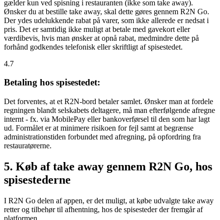
gælder kun ved spisning i restauranten (ikke som take away).
Ønsker du at bestille take away, skal dette gøres gennem R2N Go.
Der ydes udelukkende rabat på varer, som ikke allerede er nedsat i
pris. Det er samtidig ikke muligt at betale med gavekort eller
værdibevis, hvis man ønsker at opnå rabat, medmindre dette på
forhånd godkendes telefonisk eller skriftligt af spisestedet.
4.7
Betaling hos spisestedet:
Det forventes, at et R2N-bord betaler samlet. Ønsker man at fordele
regningen blandt selskabets deltagere, må man efterfølgende afregne
internt - fx. via MobilePay eller bankoverførsel til den som har lagt
ud. Formålet er at minimere risikoen for fejl samt at begrænse
administrationstiden forbundet med afregning, på opfordring fra
restauratørerne.
5. Køb af take away gennem R2N Go, hos
spisestederne
I R2N Go delen af appen, er det muligt, at købe udvalgte take away
retter og tilbehør til afhentning, hos de spisesteder der fremgår af
platformen.