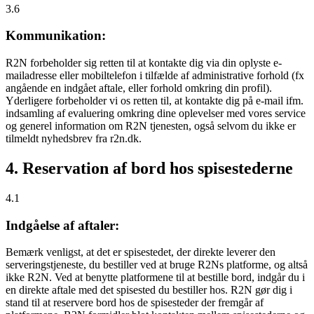
3.6
Kommunikation:
R2N forbeholder sig retten til at kontakte dig via din oplyste e-
mailadresse eller mobiltelefon i tilfælde af administrative forhold (fx
angående en indgået aftale, eller forhold omkring din profil).
Yderligere forbeholder vi os retten til, at kontakte dig på e-mail ifm.
indsamling af evaluering omkring dine oplevelser med vores service
og generel information om R2N tjenesten, også selvom du ikke er
tilmeldt nyhedsbrev fra r2n.dk.
4. Reservation af bord hos spisestederne
4.1
Indgåelse af aftaler:
Bemærk venligst, at det er spisestedet, der direkte leverer den
serveringstjeneste, du bestiller ved at bruge R2Ns platforme, og altså
ikke R2N. Ved at benytte platformene til at bestille bord, indgår du i
en direkte aftale med det spisested du bestiller hos. R2N gør dig i
stand til at reservere bord hos de spisesteder der fremgår af