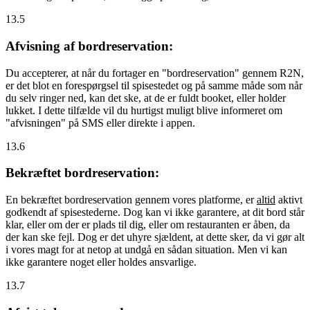
13.5
Afvisning af bordreservation:
Du accepterer, at når du fortager en "bordreservation" gennem R2N,
er det blot en forespørgsel til spisestedet og på samme måde som når
du selv ringer ned, kan det ske, at de er fuldt booket, eller holder
lukket. I dette tilfælde vil du hurtigst muligt blive informeret om
"afvisningen" på SMS eller direkte i appen.
13.6
Bekræftet bordreservation:
En bekræftet bordreservation gennem vores platforme, er
altid
aktivt
godkendt af spisestederne. Dog kan vi ikke garantere, at dit bord står
klar, eller om der er plads til dig, eller om restauranten er åben, da
der kan ske fejl. Dog er det uhyre sjældent, at dette sker, da vi gør alt
i vores magt for at netop at undgå en sådan situation. Men vi kan
ikke garantere noget eller holdes ansvarlige.
13.7