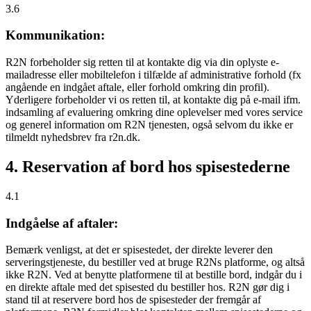
3.6
Kommunikation:
R2N forbeholder sig retten til at kontakte dig via din oplyste e-
mailadresse eller mobiltelefon i tilfælde af administrative forhold (fx
angående en indgået aftale, eller forhold omkring din profil).
Yderligere forbeholder vi os retten til, at kontakte dig på e-mail ifm.
indsamling af evaluering omkring dine oplevelser med vores service
og generel information om R2N tjenesten, også selvom du ikke er
tilmeldt nyhedsbrev fra r2n.dk.
4. Reservation af bord hos spisestederne
4.1
Indgåelse af aftaler:
Bemærk venligst, at det er spisestedet, der direkte leverer den
serveringstjeneste, du bestiller ved at bruge R2Ns platforme, og altså
ikke R2N. Ved at benytte platformene til at bestille bord, indgår du i
en direkte aftale med det spisested du bestiller hos. R2N gør dig i
stand til at reservere bord hos de spisesteder der fremgår af