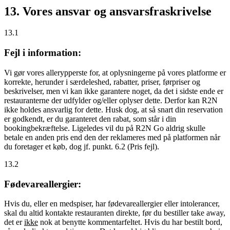
13. Vores ansvar og ansvarsfraskrivelse
13.1
Fejl i information:
Vi gør vores allerypperste for, at oplysningerne på vores platforme er
korrekte, herunder i særdeleshed, rabatter, priser, førpriser og
beskrivelser, men vi kan ikke garantere noget, da det i sidste ende er
restauranterne der udfylder og/eller oplyser dette. Derfor kan R2N
ikke holdes ansvarlig for dette. Husk dog, at så snart din reservation
er godkendt, er du garanteret den rabat, som står i din
bookingbekræftelse. Ligeledes vil du på R2N Go aldrig skulle
betale en anden pris end den der reklameres med på platformen når
du foretager et køb, dog jf. punkt. 6.2 (Pris fejl).
13.2
Fødevareallergier:
Hvis du, eller en medspiser, har fødevareallergier eller intolerancer,
skal du altid kontakte restauranten direkte, før du bestiller take away,
det er
ikke
nok at benytte kommentarfeltet. Hvis du har bestilt bord,