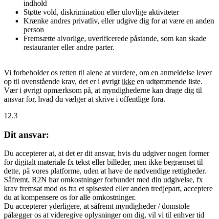
indhold
Støtte vold, diskrimination eller ulovlige aktiviteter
Krænke andres privatliv, eller udgive dig for at være en anden
person
Fremsætte alvorlige, uverificerede påstande, som kan skade
restauranter eller andre parter.
Vi forbeholder os retten til alene at vurdere, om en anmeldelse lever
op til ovenstående krav, det er i øvrigt
ikke
en udtømmende liste.
Vær i øvrigt opmærksom på, at myndighederne kan drage dig til
ansvar for, hvad du vælger at skrive i offentlige fora.
12.3
Dit ansvar:
Du accepterer at, at det er dit ansvar, hvis du udgiver nogen former
for digitalt materiale fx tekst eller billeder, men ikke begrænset til
dette, på vores platforme, uden at have de nødvendige rettigheder.
Såfremt, R2N har omkostninger forbundet med din udgivelse, fx
krav fremsat mod os fra et spisested eller anden tredjepart, acceptere
du at kompensere os for alle omkostninger.
Du accepterer yderligere, at såfremt myndigheder / domstole
pålægger os at videregive oplysninger om dig, vil vi til enhver tid