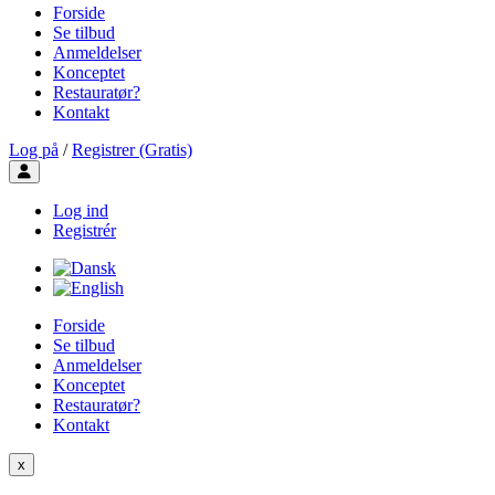
Forside
Se tilbud
Anmeldelser
Konceptet
Restauratør?
Kontakt
Log på
/
Registrer (Gratis)
Toggle user menu
Log ind
Registrér
Forside
Se tilbud
Anmeldelser
Konceptet
Restauratør?
Kontakt
x