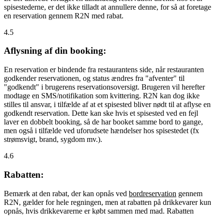
spisestederne, er det ikke tilladt at annullere denne, for så at foretage
en reservation gennem R2N med rabat.
4.5
Aflysning af din booking:
En reservation er bindende fra restaurantens side, når restauranten
godkender reservationen, og status ændres fra "afventer" til
"godkendt" i brugerens reservationsoversigt. Brugeren vil herefter
modtage en SMS/notifikation som kvittering. R2N kan dog ikke
stilles til ansvar, i tilfælde af at et spisested bliver nødt til at aflyse en
godkendt reservation. Dette kan ske hvis et spisested ved en fejl
laver en dobbelt booking, så de har booket samme bord to gange,
men også i tilfælde ved uforudsete hændelser hos spisestedet (fx
strømsvigt, brand, sygdom mv.).
4.6
Rabatten:
Bemærk at den rabat, der kan opnås ved
bordreservation
gennem
R2N, gælder for hele regningen, men at rabatten på drikkevarer kun
opnås, hvis drikkevarerne er købt sammen med mad. Rabatten