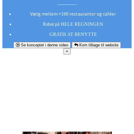
Vælg mellem +100 restauranter og caféer
Rabat på HELE REGNINGEN
GRATIS AT BENYTTE
Se konceptet i denne video
Kom tilbage til website
×
FØR DU
SMUTTER!
Hent vores gratis app og undgå at gå glip af et
godt tilbud næste gang sulten melder sig.