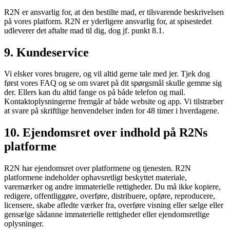
R2N er ansvarlig for, at den bestilte mad, er tilsvarende beskrivelsen
på vores platform. R2N er yderligere ansvarlig for, at spisestedet
udleverer det aftalte mad til dig, dog jf. punkt 8.1.
9. Kundeservice
Vi elsker vores brugere, og vil altid gerne tale med jer. Tjek dog
først vores FAQ og se om svaret på dit spørgsmål skulle gemme sig
der. Ellers kan du altid fange os på både telefon og mail.
Kontaktoplysningerne fremgår af både website og app. Vi tilstræber
at svare på skriftlige henvendelser inden for 48 timer i hverdagene.
10. Ejendomsret over indhold på R2Ns
platforme
R2N har ejendomsret over platformene og tjenesten. R2N
platformene indeholder ophavsretligt beskyttet materiale,
varemærker og andre immaterielle rettigheder. Du må ikke kopiere,
redigere, offentliggøre, overføre, distribuere, opføre, reproducere,
licensere, skabe afledte værker fra, overføre visning eller sælge eller
gensælge sådanne immaterielle rettigheder eller ejendomsretlige
oplysninger.