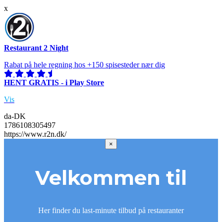
x
Restaurant 2 Night
Rabat på hele regning hos +150 spisesteder nær dig
HENT GRATIS - i Play Store
Vis
da-DK
1786108305497
https://www.r2n.dk/
×
Velkommen til
Her finder du last-minute tilbud på restauranter