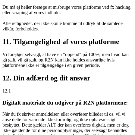
Du må ej heller forsøge at misbruge vores platforme ved fx hacking
eller scraping af vores indhold.
Alle rettigheder, der ikke skulle komme til udtryk af de samlede
vilkår, forbeholdes.
11. Tilgængelighed af vores platforme
Vi forsøger selvsagt, at have en "oppetid" på 100%, men hvad kan
gå galt, vil gå galt, og R2N kan ikke holdes ansvarlige hvis
platformene ikke er tilgængelige i en given periode.
12. Din adfærd og dit ansvar
12.1
Digitalt materiale du udgiver på R2N platformene:
Når du fx skriver anmeldelser, eller overfører billeder til os, vil vi
anse dette for værende ikke-fortroligt og ikke ophavsretsligt
beskyttet. Dette gælder ALT der kan overføres digitalt, men er dog
ikke gældende for dine personoplysninger, der selvsagt behandles