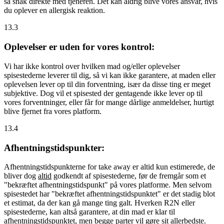
så snak direkte med tjeneren. Det kan aldrig blive vores ansvar, hvis
du oplever en allergisk reaktion.
13.3
Oplevelser er uden for vores kontrol:
Vi har ikke kontrol over hvilken mad og/eller oplevelser
spisestederne leverer til dig, så vi kan ikke garantere, at maden eller
oplevelsen lever op til din forventning, især da disse ting er meget
subjektive. Dog vil et spisested der gentagende ikke lever op til
vores forventninger, eller får for mange dårlige anmeldelser, hurtigt
blive fjernet fra vores platform.
13.4
Afhentningstidspunkter:
Afhentningstidspunkterne for take away er altid kun estimerede, de
bliver dog
altid
godkendt af spisestederne, før de fremgår som et
"bekræftet afhentningstidspunkt" på vores platforme. Men selvom
spisestedet har "bekræftet afhentningstidspunktet" er det stadig blot
et estimat, da der kan gå mange ting galt. Hverken R2N eller
spisestederne, kan altså garantere, at din mad er klar til
afhentningstidspunktet, men begge parter vil gøre sit allerbedste.