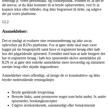
fortroligt jf. vores persondata- og cookiepolitik. Pointen er, at det er
dit ansvar, at du ikke kommer til at bryde ophavsretten, ved fx at
kopiere tekst eller billeder, dog ikke begrænset til dette, og udgive
det på vores platforme.
12.2
Anmeldelser:
Det er muligt at evaluere sine restaurantbesøg og take away
oplevelser på R2Ns platforme. For at gøre dette skal man være
logget på sin brugerprofil samt have et registreret besøg eller køb
hos det pågældende spisested. Formålet med kun at lade brugere der
har et registreret besøg / køb hos spisestedet skrive anmeldelse på
R2N er at gøre den enkelte anmeldelse mere troværdig og minimere
useriøs brug eller skjulte dagsordener.
Anmeldelser vises offentligt, så længe de er konstruktive og ikke
bryder nedenstående retningslinjer.
Bryde gældende lovgivning
Benytte links, samt promovere noget som helst andet, fx andre
spisesteder, bookingkoncepter
Udgive ærekrænkende, uanstændigt eller fornærmende