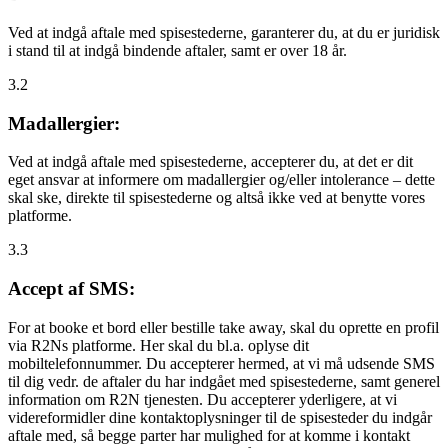
Ved at indgå aftale med spisestederne, garanterer du, at du er juridisk
i stand til at indgå bindende aftaler, samt er over 18 år.
3.2
Madallergier:
Ved at indgå aftale med spisestederne, accepterer du, at det er dit
eget ansvar at informere om madallergier og/eller intolerance – dette
skal ske, direkte til spisestederne og altså ikke ved at benytte vores
platforme.
3.3
Accept af SMS:
For at booke et bord eller bestille take away, skal du oprette en profil
via R2Ns platforme. Her skal du bl.a. oplyse dit
mobiltelefonnummer. Du accepterer hermed, at vi må udsende SMS
til dig vedr. de aftaler du har indgået med spisestederne, samt generel
information om R2N tjenesten. Du accepterer yderligere, at vi
videreformidler dine kontaktoplysninger til de spisesteder du indgår
aftale med, så begge parter har mulighed for at komme i kontakt