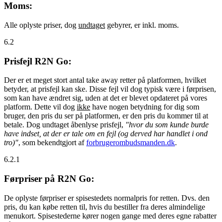
Moms:
Alle oplyste priser, dog
undtaget
gebyrer, er inkl. moms.
6.2
Prisfejl R2N Go:
Der er et meget stort antal take away retter på platformen, hvilket
betyder, at prisfejl kan ske. Disse fejl vil dog typisk være i førprisen,
som kan have ændret sig, uden at det er blevet opdateret på vores
platform. Dette vil dog
ikke
have nogen betydning for dig som
bruger, den pris du ser på platformen, er den pris du kommer til at
betale. Dog undtaget åbenlyse prisfejl,
"hvor du som kunde burde
have indset, at der er tale om en fejl (og derved har handlet i ond
tro)"
, som bekendtgjort af
forbrugerombudsmanden.dk
.
6.2.1
Førpriser på R2N Go:
De oplyste førpriser er spisestedets normalpris for retten. Dvs. den
pris, du kan købe retten til, hvis du bestiller fra deres almindelige
menukort. Spisestederne kører nogen gange med deres egne rabatter