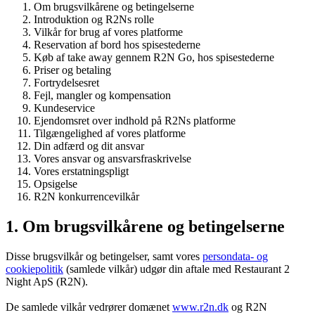
Om brugsvilkårene og betingelserne
Introduktion og R2Ns rolle
Vilkår for brug af vores platforme
Reservation af bord hos spisestederne
Køb af take away gennem R2N Go, hos spisestederne
Priser og betaling
Fortrydelsesret
Fejl, mangler og kompensation
Kundeservice
Ejendomsret over indhold på R2Ns platforme
Tilgængelighed af vores platforme
Din adfærd og dit ansvar
Vores ansvar og ansvarsfraskrivelse
Vores erstatningspligt
Opsigelse
R2N konkurrencevilkår
1. Om brugsvilkårene og betingelserne
Disse brugsvilkår og betingelser, samt vores
persondata- og
cookiepolitik
(samlede vilkår) udgør din aftale med Restaurant 2
Night ApS (R2N).
De samlede vilkår vedrører domænet
www.r2n.dk
og R2N