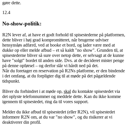
gøre dette.
12.4
No-show-politik:
R2N lever af, at have et godt forhold til spisestederne på platformen,
dette bliver i høj grad kompromitteret, når brugerne udviser
hensynsløs adfærd, ved at booke et bord, og lader være med at
dukke op eller melde afbud – et så kaldt "no show". Grunden til, at
spisestederne bliver så sure over netop dette, er selvsagt at de kunne
have "solgt" bordet til anden side. Dvs. at de decideret mister penge
på denne opførsel – og derfor slår vi hårdt ned på det.
Når du foretager en reservation på R2Ns platforme, er den bindende
i det omfang, at du forpligter dig til at møde på det pågældende
tidspunkt.
Bliver du forhindret i at møde op,
skal
du kontakte spisestedet via
det oplyste telefonnummer og meddele dette. Kan du ikke komme
igennem til spisestedet, ring da til vores support.
Melder du ikke afbud til spisestedet (eller R2N), vil spisestedet
informere R2N om, at du var "no show", og du risikerer at vi
deaktiverer din profil.