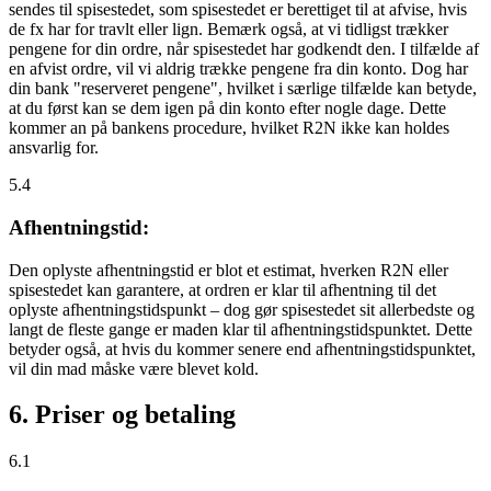
sendes til spisestedet, som spisestedet er berettiget til at afvise, hvis
de fx har for travlt eller lign. Bemærk også, at vi tidligst trækker
pengene for din ordre, når spisestedet har godkendt den. I tilfælde af
en afvist ordre, vil vi aldrig trække pengene fra din konto. Dog har
din bank "reserveret pengene", hvilket i særlige tilfælde kan betyde,
at du først kan se dem igen på din konto efter nogle dage. Dette
kommer an på bankens procedure, hvilket R2N ikke kan holdes
ansvarlig for.
5.4
Afhentningstid:
Den oplyste afhentningstid er blot et estimat, hverken R2N eller
spisestedet kan garantere, at ordren er klar til afhentning til det
oplyste afhentningstidspunkt – dog gør spisestedet sit allerbedste og
langt de fleste gange er maden klar til afhentningstidspunktet. Dette
betyder også, at hvis du kommer senere end afhentningstidspunktet,
vil din mad måske være blevet kold.
6. Priser og betaling
6.1