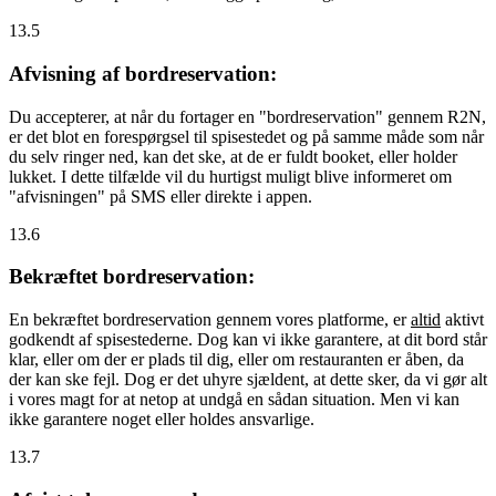
13.5
Afvisning af bordreservation:
Du accepterer, at når du fortager en "bordreservation" gennem R2N,
er det blot en forespørgsel til spisestedet og på samme måde som når
du selv ringer ned, kan det ske, at de er fuldt booket, eller holder
lukket. I dette tilfælde vil du hurtigst muligt blive informeret om
"afvisningen" på SMS eller direkte i appen.
13.6
Bekræftet bordreservation:
En bekræftet bordreservation gennem vores platforme, er
altid
aktivt
godkendt af spisestederne. Dog kan vi ikke garantere, at dit bord står
klar, eller om der er plads til dig, eller om restauranten er åben, da
der kan ske fejl. Dog er det uhyre sjældent, at dette sker, da vi gør alt
i vores magt for at netop at undgå en sådan situation. Men vi kan
ikke garantere noget eller holdes ansvarlige.
13.7