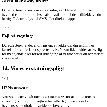
Afvist take away ordre:
Du accepterer, at en take away ordre, kan blive afvist fx ifm.
travlhed eller forkert oplyste åbningstider ol., i dette tilfælde vil du
hurtigt få dette oplyst på SMS eller direkte i appen.
13.8
Fejl på regning:
Du accepterer, at det er dit ansvar, at tjekke om din regning er
korrekt,
før
du forlader spisestedet. R2N kan ikke holdes ansvarlig
for manglende eller forkert udregning af fx rabat efter du har forladt
spisestedet.
14. Vores erstatningspligt
14.1
R2Ns ansvar:
Vores samlede vilkår udelukker ikke R2N for at kunne holdes
ansvarlig fx ifm. grov uagtsomhed eller lign., som ikke kan
begrænses i henhold til gældende lovgivning.