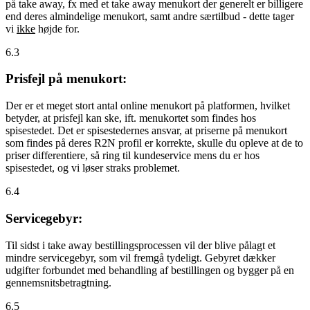
på take away, fx med et take away menukort der generelt er billigere
end deres almindelige menukort, samt andre særtilbud - dette tager
vi
ikke
højde for.
6.3
Prisfejl på menukort:
Der er et meget stort antal online menukort på platformen, hvilket
betyder, at prisfejl kan ske, ift. menukortet som findes hos
spisestedet. Det er spisestedernes ansvar, at priserne på menukort
som findes på deres R2N profil er korrekte, skulle du opleve at de to
priser differentiere, så ring til kundeservice mens du er hos
spisestedet, og vi løser straks problemet.
6.4
Servicegebyr:
Til sidst i take away bestillingsprocessen vil der blive pålagt et
mindre servicegebyr, som vil fremgå tydeligt. Gebyret dækker
udgifter forbundet med behandling af bestillingen og bygger på en
gennemsnitsbetragtning.
6.5