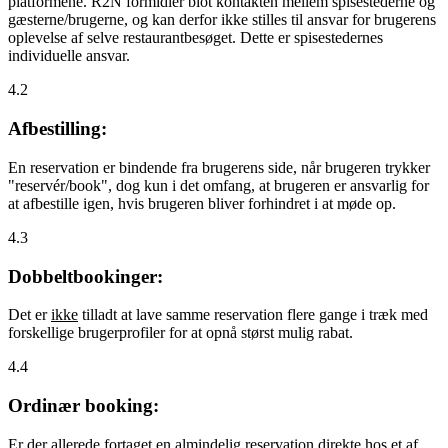
platformene. R2N formidler blot kontakten mellem spisestederne og
gæsterne/brugerne, og kan derfor ikke stilles til ansvar for brugerens
oplevelse af selve restaurantbesøget. Dette er spisestedernes
individuelle ansvar.
4.2
Afbestilling:
En reservation er bindende fra brugerens side, når brugeren trykker
"reservér/book", dog kun i det omfang, at brugeren er ansvarlig for
at afbestille igen, hvis brugeren bliver forhindret i at møde op.
4.3
Dobbeltbookinger:
Det er
ikke
tilladt at lave samme reservation flere gange i træk med
forskellige brugerprofiler for at opnå størst mulig rabat.
4.4
Ordinær booking:
Er der allerede fortaget en almindelig reservation direkte hos et af