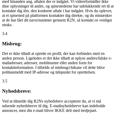
med hinanden ang. aftalen der er indgået. Vi videreformidler ikke
dine oplysninger til andre, og spisestederne har udelukkende ret til at
kontakte dig ifm. den konkrete aftale i har indgået. Hvis du oplever,
at et spisested på platformen kontakter dig direkte, og du mistænker
at de har fået dit navn/nummer gennem R2N, så kontakt os venligst
straks.
3.4
Misbrug:
Det er ikke tilladt at oprette en profil, der kan forbindes med en
anden person. Ligeledes er det ikke tilladt at oplyse andres/falske e-
mailadresser, adresser, mobilnumre eller anden form for
kontaktinformation. I tilfælde af misbrug/chikane vil dette blive
politianmeldt med IP-adresse og tidspunkt for oprettelsen.
3.5
Nyhedsbreve:
Ved at tilmelde dig R2Ns nyhedsbrev accepterer du, at vi må
udsende nyhedsbreve til dig. E-mailnyhedsbreve kan indeholde
annoncer, men din e-mail bliver IKKE delt med tredjepart.