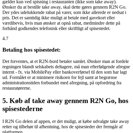
gælder kun ved spisning i restauranten (ikke som take away).
Ønsker du at bestille take away, skal dette gøres gennem R2N Go.
Der ydes udelukkende rabat på varer, som ikke allerede er nedsat i
pris. Det er samtidig ikke muligt at betale med gavekort eller
værdibevis, hvis man ønsker at opnå rabat, medmindre dette på
forhånd godkendes telefonisk eller skriftligt af spisestedet.
4.7
Betaling hos spisestedet:
Det forventes, at et R2N-bord betaler samlet. Ønsker man at fordele
regningen blandt selskabets deltagere, må man efterfølgende afregne
internt - fx. via MobilePay eller bankoverførsel til den som har lagt
ud. Formålet er at minimere risikoen for fejl samt at begrænse
administrationstiden forbundet med afregning, på opfordring fra
restauratørerne.
5. Køb af take away gennem R2N Go, hos
spisestederne
I R2N Go delen af appen, er det muligt, at købe udvalgte take away
retter og tilbehør til afhentning, hos de spisesteder der fremgår af
platformen.