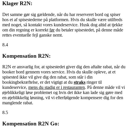
Klager R2N:
Det samme gør sig gældende, når du har reserveret bord og spiser
hos et af spisestederne på platformen. Hvis du skulle være utilfreds
med noget, så kontakt vores kundeservice. Husk dog altid at tjekke
om din regning er korrekt
før
du betaler spisestedet, på denne måde
rettes eventuelle fejl ganske nemt.
8.4
Kompensation R2N:
R2N er ansvarlig for, at spisestedet giver dig den aftalte rabat, når du
booker bord gennem vores service. Hvis du skulle opleve, at et
spisested ikke vil give dig den rabat, som står i din
bookingbekræftelse, er det vigtigt at du
straks
ringer til
kundeservice,
mens du stadig er i restauranten
. På denne måde vil vi
øjeblikkeligt løse problemet og hvis det ikke kan lade sig gøre med
en øjeblikkelig løsning, vil vi efterfølgende kompensere dig for den
manglende rabat.
8.5
Kompensation R2N Go: