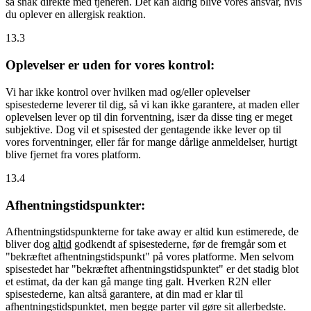
så snak direkte med tjeneren. Det kan aldrig blive vores ansvar, hvis
du oplever en allergisk reaktion.
13.3
Oplevelser er uden for vores kontrol:
Vi har ikke kontrol over hvilken mad og/eller oplevelser
spisestederne leverer til dig, så vi kan ikke garantere, at maden eller
oplevelsen lever op til din forventning, især da disse ting er meget
subjektive. Dog vil et spisested der gentagende ikke lever op til
vores forventninger, eller får for mange dårlige anmeldelser, hurtigt
blive fjernet fra vores platform.
13.4
Afhentningstidspunkter:
Afhentningstidspunkterne for take away er altid kun estimerede, de
bliver dog
altid
godkendt af spisestederne, før de fremgår som et
"bekræftet afhentningstidspunkt" på vores platforme. Men selvom
spisestedet har "bekræftet afhentningstidspunktet" er det stadig blot
et estimat, da der kan gå mange ting galt. Hverken R2N eller
spisestederne, kan altså garantere, at din mad er klar til
afhentningstidspunktet, men begge parter vil gøre sit allerbedste.