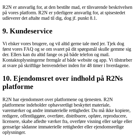
R2N er ansvarlig for, at den bestilte mad, er tilsvarende beskrivelsen
på vores platform. R2N er yderligere ansvarlig for, at spisestedet
udleverer det aftalte mad til dig, dog jf. punkt 8.1.
9. Kundeservice
Vi elsker vores brugere, og vil altid gerne tale med jer. Tjek dog
først vores FAQ og se om svaret på dit spørgsmål skulle gemme sig
der. Ellers kan du altid fange os på både telefon og mail.
Kontaktoplysningerne fremgår af både website og app. Vi tilstræber
at svare på skriftlige henvendelser inden for 48 timer i hverdagene.
10. Ejendomsret over indhold på R2Ns
platforme
R2N har ejendomsret over platformene og tjenesten. R2N
platformene indeholder ophavsretligt beskyttet materiale,
varemærker og andre immaterielle rettigheder. Du må ikke kopiere,
redigere, offentliggøre, overføre, distribuere, opføre, reproducere,
licensere, skabe afledte værker fra, overføre visning eller sælge eller
gensælge sådanne immaterielle rettigheder eller ejendomsretlige
oplysninger.