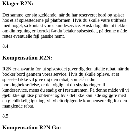
Klager R2N:
Det samme gør sig gældende, når du har reserveret bord og spiser
hos et af spisestederne på platformen. Hvis du skulle være utilfreds
med noget, så kontakt vores kundeservice. Husk dog altid at tjekke
om din regning er korrekt
før
du betaler spisestedet, på denne måde
rettes eventuelle fejl ganske nemt.
8.4
Kompensation R2N:
R2N er ansvarlig for, at spisestedet giver dig den aftalte rabat, når du
booker bord gennem vores service. Hvis du skulle opleve, at et
spisested ikke vil give dig den rabat, som står i din
bookingbekræftelse, er det vigtigt at du
straks
ringer til
kundeservice,
mens du stadig er i restauranten
. På denne måde vil vi
øjeblikkeligt løse problemet og hvis det ikke kan lade sig gøre med
en øjeblikkelig løsning, vil vi efterfølgende kompensere dig for den
manglende rabat.
8.5
Kompensation R2N Go: