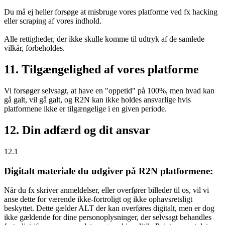
Du må ej heller forsøge at misbruge vores platforme ved fx hacking
eller scraping af vores indhold.
Alle rettigheder, der ikke skulle komme til udtryk af de samlede
vilkår, forbeholdes.
11. Tilgængelighed af vores platforme
Vi forsøger selvsagt, at have en "oppetid" på 100%, men hvad kan
gå galt, vil gå galt, og R2N kan ikke holdes ansvarlige hvis
platformene ikke er tilgængelige i en given periode.
12. Din adfærd og dit ansvar
12.1
Digitalt materiale du udgiver på R2N platformene:
Når du fx skriver anmeldelser, eller overfører billeder til os, vil vi
anse dette for værende ikke-fortroligt og ikke ophavsretsligt
beskyttet. Dette gælder ALT der kan overføres digitalt, men er dog
ikke gældende for dine personoplysninger, der selvsagt behandles