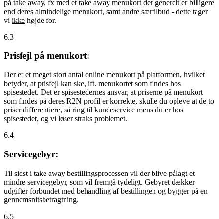
på take away, fx med et take away menukort der generelt er billigere
end deres almindelige menukort, samt andre særtilbud - dette tager
vi
ikke
højde for.
6.3
Prisfejl på menukort:
Der er et meget stort antal online menukort på platformen, hvilket
betyder, at prisfejl kan ske, ift. menukortet som findes hos
spisestedet. Det er spisestedernes ansvar, at priserne på menukort
som findes på deres R2N profil er korrekte, skulle du opleve at de to
priser differentiere, så ring til kundeservice mens du er hos
spisestedet, og vi løser straks problemet.
6.4
Servicegebyr:
Til sidst i take away bestillingsprocessen vil der blive pålagt et
mindre servicegebyr, som vil fremgå tydeligt. Gebyret dækker
udgifter forbundet med behandling af bestillingen og bygger på en
gennemsnitsbetragtning.
6.5