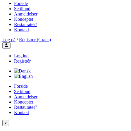
Forside
Se tilbud
Anmeldelser
Konceptet
Restauratør?
Kontakt
Log på
/
Registrer (Gratis)
Toggle user menu
Log ind
Registrér
Forside
Se tilbud
Anmeldelser
Konceptet
Restauratør?
Kontakt
x