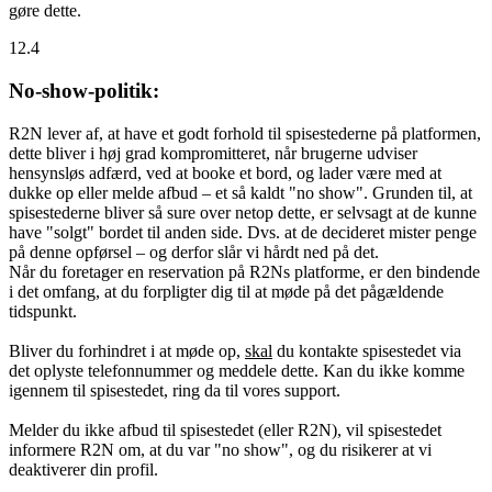
gøre dette.
12.4
No-show-politik:
R2N lever af, at have et godt forhold til spisestederne på platformen,
dette bliver i høj grad kompromitteret, når brugerne udviser
hensynsløs adfærd, ved at booke et bord, og lader være med at
dukke op eller melde afbud – et så kaldt "no show". Grunden til, at
spisestederne bliver så sure over netop dette, er selvsagt at de kunne
have "solgt" bordet til anden side. Dvs. at de decideret mister penge
på denne opførsel – og derfor slår vi hårdt ned på det.
Når du foretager en reservation på R2Ns platforme, er den bindende
i det omfang, at du forpligter dig til at møde på det pågældende
tidspunkt.
Bliver du forhindret i at møde op,
skal
du kontakte spisestedet via
det oplyste telefonnummer og meddele dette. Kan du ikke komme
igennem til spisestedet, ring da til vores support.
Melder du ikke afbud til spisestedet (eller R2N), vil spisestedet
informere R2N om, at du var "no show", og du risikerer at vi
deaktiverer din profil.