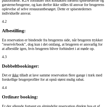
platformene. R2N formidler blot kontakten mellem spisestederne og
gæsterne/brugerne, og kan derfor ikke stilles til ansvar for brugerens
oplevelse af selve restaurantbesøget. Dette er spisestedernes
individuelle ansvar.
4.2
Afbestilling:
En reservation er bindende fra brugerens side, når brugeren trykker
"reservér/book", dog kun i det omfang, at brugeren er ansvarlig for
at afbestille igen, hvis brugeren bliver forhindret i at møde op.
4.3
Dobbeltbookinger:
Det er
ikke
tilladt at lave samme reservation flere gange i træk med
forskellige brugerprofiler for at opnå størst mulig rabat.
4.4
Ordinær booking:
Er der allerede fortaget en almindelig reservation direkte hos et af