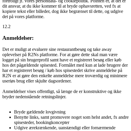
fortroligt jf. vores persondata- og cookiepolitik. Pointen er, at det er
dit ansvar, at du ikke kommer til at bryde ophavsretten, ved fx at
kopiere tekst eller billeder, dog ikke begrænset til dette, og udgive
det på vores platforme.
12.2
Anmeldelser:
Det er muligt at evaluere sine restaurantbesøg og take away
oplevelser på R2Ns platforme. For at gøre dette skal man være
logget på sin brugerprofil samt have et registreret besøg eller køb
hos det pågældende spisested. Formålet med kun at lade brugere der
har et registreret besøg / køb hos spisestedet skrive anmeldelse på
R2N er at gøre den enkelte anmeldelse mere troværdig og minimere
useriøs brug eller skjulte dagsordener.
Anmeldelser vises offentligt, så længe de er konstruktive og ikke
bryder nedenstående retningslinjer.
Bryde gældende lovgivning
Benytte links, samt promovere noget som helst andet, fx andre
spisesteder, bookingkoncepter
Udgive ærekrænkende, uanstændigt eller fornærmende