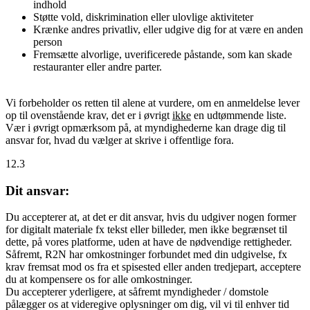
indhold
Støtte vold, diskrimination eller ulovlige aktiviteter
Krænke andres privatliv, eller udgive dig for at være en anden
person
Fremsætte alvorlige, uverificerede påstande, som kan skade
restauranter eller andre parter.
Vi forbeholder os retten til alene at vurdere, om en anmeldelse lever
op til ovenstående krav, det er i øvrigt
ikke
en udtømmende liste.
Vær i øvrigt opmærksom på, at myndighederne kan drage dig til
ansvar for, hvad du vælger at skrive i offentlige fora.
12.3
Dit ansvar:
Du accepterer at, at det er dit ansvar, hvis du udgiver nogen former
for digitalt materiale fx tekst eller billeder, men ikke begrænset til
dette, på vores platforme, uden at have de nødvendige rettigheder.
Såfremt, R2N har omkostninger forbundet med din udgivelse, fx
krav fremsat mod os fra et spisested eller anden tredjepart, acceptere
du at kompensere os for alle omkostninger.
Du accepterer yderligere, at såfremt myndigheder / domstole
pålægger os at videregive oplysninger om dig, vil vi til enhver tid