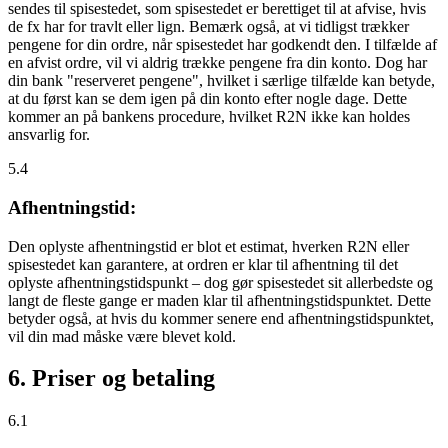
sendes til spisestedet, som spisestedet er berettiget til at afvise, hvis
de fx har for travlt eller lign. Bemærk også, at vi tidligst trækker
pengene for din ordre, når spisestedet har godkendt den. I tilfælde af
en afvist ordre, vil vi aldrig trække pengene fra din konto. Dog har
din bank "reserveret pengene", hvilket i særlige tilfælde kan betyde,
at du først kan se dem igen på din konto efter nogle dage. Dette
kommer an på bankens procedure, hvilket R2N ikke kan holdes
ansvarlig for.
5.4
Afhentningstid:
Den oplyste afhentningstid er blot et estimat, hverken R2N eller
spisestedet kan garantere, at ordren er klar til afhentning til det
oplyste afhentningstidspunkt – dog gør spisestedet sit allerbedste og
langt de fleste gange er maden klar til afhentningstidspunktet. Dette
betyder også, at hvis du kommer senere end afhentningstidspunktet,
vil din mad måske være blevet kold.
6. Priser og betaling
6.1