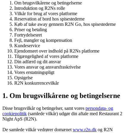
Om brugsvilkårene og betingelserne
Introduktion og R2Ns rolle
Vilkår for brug af vores platforme
Reservation af bord hos spisestederne
Køb af take away gennem R2N Go, hos spisestederne
Priser og betaling
Fortrydelsesret
Fejl, mangler og kompensation
Kundeservice
Ejendomsret over indhold på R2Ns platforme
Tilgængelighed af vores platforme
Din adfærd og dit ansvar
Vores ansvar og ansvarsfraskrivelse
Vores erstatningspligt
Opsigelse
R2N konkurrencevilkår
1. Om brugsvilkårene og betingelserne
Disse brugsvilkår og betingelser, samt vores
persondata- og
cookiepolitik
(samlede vilkår) udgør din aftale med Restaurant 2
Night ApS (R2N).
De samlede vilkår vedrører domænet
www.r2n.dk
og R2N