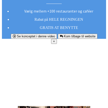
Vælg mellem +100 restauranter og caféer
Rabat på HELE REGNINGEN
GRATIS AT BENYTTE
Se konceptet i denne video
Kom tilbage til website
×
FØR DU
SMUTTER!
Hent vores gratis app og undgå at gå glip af et
godt tilbud næste gang sulten melder sig.