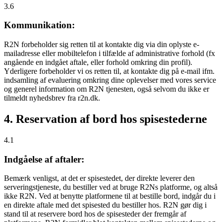
3.6
Kommunikation:
R2N forbeholder sig retten til at kontakte dig via din oplyste e-
mailadresse eller mobiltelefon i tilfælde af administrative forhold (fx
angående en indgået aftale, eller forhold omkring din profil).
Yderligere forbeholder vi os retten til, at kontakte dig på e-mail ifm.
indsamling af evaluering omkring dine oplevelser med vores service
og generel information om R2N tjenesten, også selvom du ikke er
tilmeldt nyhedsbrev fra r2n.dk.
4. Reservation af bord hos spisestederne
4.1
Indgåelse af aftaler:
Bemærk venligst, at det er spisestedet, der direkte leverer den
serveringstjeneste, du bestiller ved at bruge R2Ns platforme, og altså
ikke R2N. Ved at benytte platformene til at bestille bord, indgår du i
en direkte aftale med det spisested du bestiller hos. R2N gør dig i
stand til at reservere bord hos de spisesteder der fremgår af