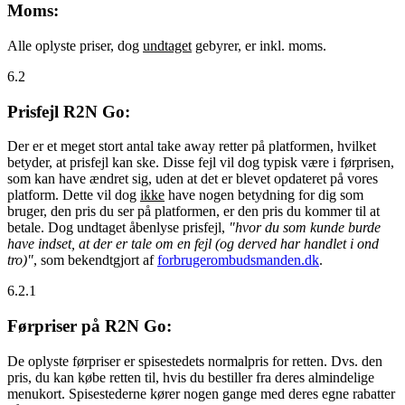
Moms:
Alle oplyste priser, dog
undtaget
gebyrer, er inkl. moms.
6.2
Prisfejl R2N Go:
Der er et meget stort antal take away retter på platformen, hvilket
betyder, at prisfejl kan ske. Disse fejl vil dog typisk være i førprisen,
som kan have ændret sig, uden at det er blevet opdateret på vores
platform. Dette vil dog
ikke
have nogen betydning for dig som
bruger, den pris du ser på platformen, er den pris du kommer til at
betale. Dog undtaget åbenlyse prisfejl,
"hvor du som kunde burde
have indset, at der er tale om en fejl (og derved har handlet i ond
tro)"
, som bekendtgjort af
forbrugerombudsmanden.dk
.
6.2.1
Førpriser på R2N Go:
De oplyste førpriser er spisestedets normalpris for retten. Dvs. den
pris, du kan købe retten til, hvis du bestiller fra deres almindelige
menukort. Spisestederne kører nogen gange med deres egne rabatter