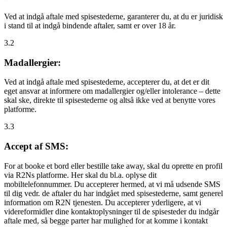
Ved at indgå aftale med spisestederne, garanterer du, at du er juridisk
i stand til at indgå bindende aftaler, samt er over 18 år.
3.2
Madallergier:
Ved at indgå aftale med spisestederne, accepterer du, at det er dit
eget ansvar at informere om madallergier og/eller intolerance – dette
skal ske, direkte til spisestederne og altså ikke ved at benytte vores
platforme.
3.3
Accept af SMS:
For at booke et bord eller bestille take away, skal du oprette en profil
via R2Ns platforme. Her skal du bl.a. oplyse dit
mobiltelefonnummer. Du accepterer hermed, at vi må udsende SMS
til dig vedr. de aftaler du har indgået med spisestederne, samt generel
information om R2N tjenesten. Du accepterer yderligere, at vi
videreformidler dine kontaktoplysninger til de spisesteder du indgår
aftale med, så begge parter har mulighed for at komme i kontakt