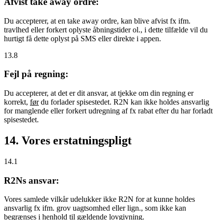
Afvist take away ordre:
Du accepterer, at en take away ordre, kan blive afvist fx ifm.
travlhed eller forkert oplyste åbningstider ol., i dette tilfælde vil du
hurtigt få dette oplyst på SMS eller direkte i appen.
13.8
Fejl på regning:
Du accepterer, at det er dit ansvar, at tjekke om din regning er
korrekt,
før
du forlader spisestedet. R2N kan ikke holdes ansvarlig
for manglende eller forkert udregning af fx rabat efter du har forladt
spisestedet.
14. Vores erstatningspligt
14.1
R2Ns ansvar:
Vores samlede vilkår udelukker ikke R2N for at kunne holdes
ansvarlig fx ifm. grov uagtsomhed eller lign., som ikke kan
begrænses i henhold til gældende lovgivning.