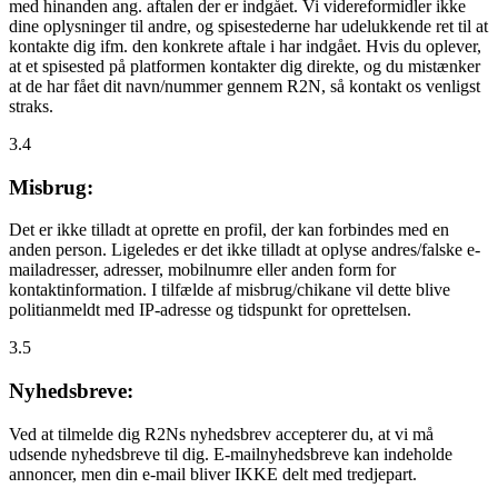
med hinanden ang. aftalen der er indgået. Vi videreformidler ikke
dine oplysninger til andre, og spisestederne har udelukkende ret til at
kontakte dig ifm. den konkrete aftale i har indgået. Hvis du oplever,
at et spisested på platformen kontakter dig direkte, og du mistænker
at de har fået dit navn/nummer gennem R2N, så kontakt os venligst
straks.
3.4
Misbrug:
Det er ikke tilladt at oprette en profil, der kan forbindes med en
anden person. Ligeledes er det ikke tilladt at oplyse andres/falske e-
mailadresser, adresser, mobilnumre eller anden form for
kontaktinformation. I tilfælde af misbrug/chikane vil dette blive
politianmeldt med IP-adresse og tidspunkt for oprettelsen.
3.5
Nyhedsbreve:
Ved at tilmelde dig R2Ns nyhedsbrev accepterer du, at vi må
udsende nyhedsbreve til dig. E-mailnyhedsbreve kan indeholde
annoncer, men din e-mail bliver IKKE delt med tredjepart.