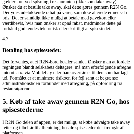
gælder kun ved spisning i restauranten (ikke som take away).
Ønsker du at bestille take away, skal dette gøres gennem R2N Go.
Der ydes udelukkende rabat på varer, som ikke allerede er nedsat i
pris. Det er samtidig ikke muligt at betale med gavekort eller
værdibevis, hvis man ønsker at opnå rabat, medmindre dette på
forhånd godkendes telefonisk eller skriftligt af spisestedet.
4.7
Betaling hos spisestedet:
Det forventes, at et R2N-bord betaler samlet. Ønsker man at fordele
regningen blandt selskabets deltagere, må man efterfølgende afregne
internt - fx. via MobilePay eller bankoverførsel til den som har lagt
ud. Formålet er at minimere risikoen for fejl samt at begrænse
administrationstiden forbundet med afregning, på opfordring fra
restauratørerne.
5. Køb af take away gennem R2N Go, hos
spisestederne
I R2N Go delen af appen, er det muligt, at købe udvalgte take away
retter og tilbehør til afhentning, hos de spisesteder der fremgår af
platformen.