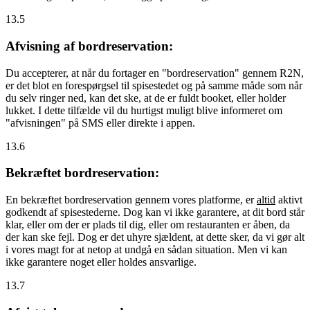
13.5
Afvisning af bordreservation:
Du accepterer, at når du fortager en "bordreservation" gennem R2N,
er det blot en forespørgsel til spisestedet og på samme måde som når
du selv ringer ned, kan det ske, at de er fuldt booket, eller holder
lukket. I dette tilfælde vil du hurtigst muligt blive informeret om
"afvisningen" på SMS eller direkte i appen.
13.6
Bekræftet bordreservation:
En bekræftet bordreservation gennem vores platforme, er
altid
aktivt
godkendt af spisestederne. Dog kan vi ikke garantere, at dit bord står
klar, eller om der er plads til dig, eller om restauranten er åben, da
der kan ske fejl. Dog er det uhyre sjældent, at dette sker, da vi gør alt
i vores magt for at netop at undgå en sådan situation. Men vi kan
ikke garantere noget eller holdes ansvarlige.
13.7