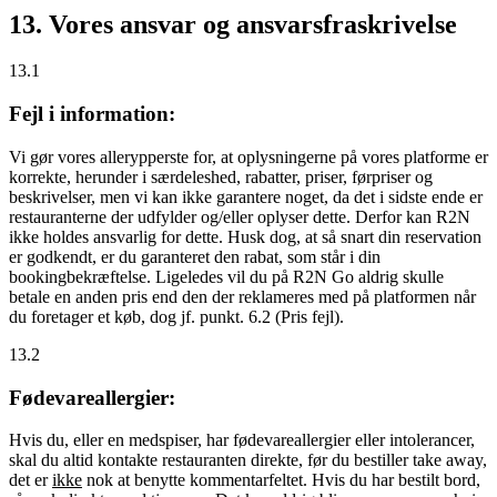
13. Vores ansvar og ansvarsfraskrivelse
13.1
Fejl i information:
Vi gør vores allerypperste for, at oplysningerne på vores platforme er
korrekte, herunder i særdeleshed, rabatter, priser, førpriser og
beskrivelser, men vi kan ikke garantere noget, da det i sidste ende er
restauranterne der udfylder og/eller oplyser dette. Derfor kan R2N
ikke holdes ansvarlig for dette. Husk dog, at så snart din reservation
er godkendt, er du garanteret den rabat, som står i din
bookingbekræftelse. Ligeledes vil du på R2N Go aldrig skulle
betale en anden pris end den der reklameres med på platformen når
du foretager et køb, dog jf. punkt. 6.2 (Pris fejl).
13.2
Fødevareallergier:
Hvis du, eller en medspiser, har fødevareallergier eller intolerancer,
skal du altid kontakte restauranten direkte, før du bestiller take away,
det er
ikke
nok at benytte kommentarfeltet. Hvis du har bestilt bord,