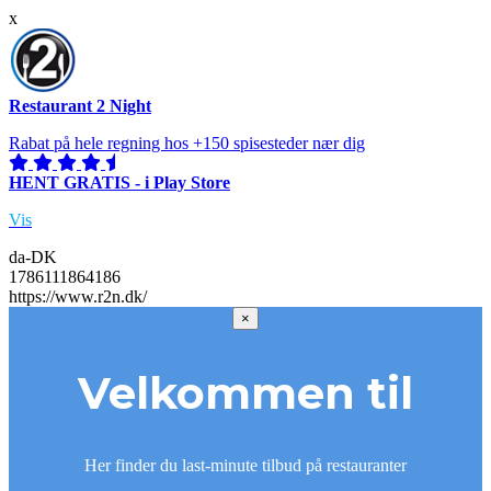
x
Restaurant 2 Night
Rabat på hele regning hos +150 spisesteder nær dig
HENT GRATIS - i Play Store
Vis
da-DK
1786111864186
https://www.r2n.dk/
×
Velkommen til
Her finder du last-minute tilbud på restauranter