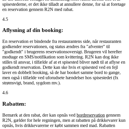
spisestederne, er det ikke tilladt at annullere denne, for så at foretage
en reservation gennem R2N med rabat.
4.5
Aflysning af din booking:
En reservation er bindende fra restaurantens side, når restauranten
godkender reservationen, og status ændres fra "afventer" til
"godkendt" i brugerens reservationsoversigt. Brugeren vil herefter
modtage en SMS/notifikation som kvittering. R2N kan dog ikke
stilles til ansvar, i tilfælde af at et spisested bliver nødt til at aflyse en
godkendt reservation. Dette kan ske hvis et spisested ved en fejl
laver en dobbelt booking, så de har booket samme bord to gange,
men også i tilfælde ved uforudsete hændelser hos spisestedet (fx
strømsvigt, brand, sygdom mv.).
4.6
Rabatten:
Bemærk at den rabat, der kan opnås ved
bordreservation
gennem
R2N, gælder for hele regningen, men at rabatten på drikkevarer kun
opnås, hvis drikkevarerne er købt sammen med mad. Rabatten