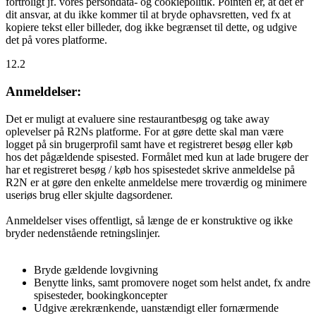
fortroligt jf. vores persondata- og cookiepolitik. Pointen er, at det er
dit ansvar, at du ikke kommer til at bryde ophavsretten, ved fx at
kopiere tekst eller billeder, dog ikke begrænset til dette, og udgive
det på vores platforme.
12.2
Anmeldelser:
Det er muligt at evaluere sine restaurantbesøg og take away
oplevelser på R2Ns platforme. For at gøre dette skal man være
logget på sin brugerprofil samt have et registreret besøg eller køb
hos det pågældende spisested. Formålet med kun at lade brugere der
har et registreret besøg / køb hos spisestedet skrive anmeldelse på
R2N er at gøre den enkelte anmeldelse mere troværdig og minimere
useriøs brug eller skjulte dagsordener.
Anmeldelser vises offentligt, så længe de er konstruktive og ikke
bryder nedenstående retningslinjer.
Bryde gældende lovgivning
Benytte links, samt promovere noget som helst andet, fx andre
spisesteder, bookingkoncepter
Udgive ærekrænkende, uanstændigt eller fornærmende