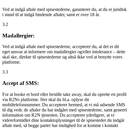
Ved at indgå aftale med spisestederne, garanterer du, at du er juridisk
i stand til at indgå bindende aftaler, samt er over 18 år.
3.2
Madallergier:
Ved at indgå aftale med spisestederne, accepterer du, at det er dit
eget ansvar at informere om madallergier og/eller intolerance – dette
skal ske, direkte til spisestederne og altså ikke ved at benytte vores
platforme.
3.3
Accept af SMS:
For at booke et bord eller bestille take away, skal du oprette en profil
via R2Ns platforme. Her skal du bl.a. oplyse dit
mobiltelefonnummer. Du accepterer hermed, at vi må udsende SMS
til dig vedr. de aftaler du har indgået med spisestederne, samt generel
information om R2N tjenesten. Du accepterer yderligere, at vi
videreformidler dine kontaktoplysninger til de spisesteder du indgår
aftale med, så begge parter har mulighed for at komme i kontakt