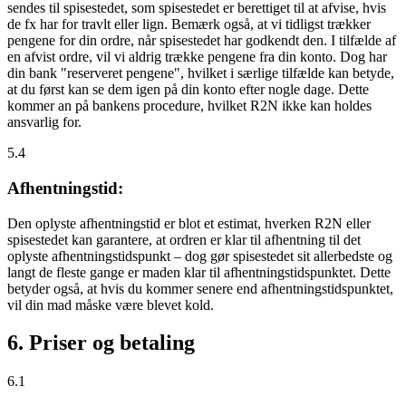
sendes til spisestedet, som spisestedet er berettiget til at afvise, hvis
de fx har for travlt eller lign. Bemærk også, at vi tidligst trækker
pengene for din ordre, når spisestedet har godkendt den. I tilfælde af
en afvist ordre, vil vi aldrig trække pengene fra din konto. Dog har
din bank "reserveret pengene", hvilket i særlige tilfælde kan betyde,
at du først kan se dem igen på din konto efter nogle dage. Dette
kommer an på bankens procedure, hvilket R2N ikke kan holdes
ansvarlig for.
5.4
Afhentningstid:
Den oplyste afhentningstid er blot et estimat, hverken R2N eller
spisestedet kan garantere, at ordren er klar til afhentning til det
oplyste afhentningstidspunkt – dog gør spisestedet sit allerbedste og
langt de fleste gange er maden klar til afhentningstidspunktet. Dette
betyder også, at hvis du kommer senere end afhentningstidspunktet,
vil din mad måske være blevet kold.
6. Priser og betaling
6.1