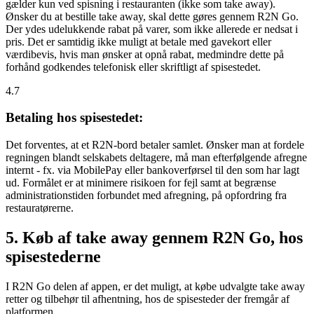
gælder kun ved spisning i restauranten (ikke som take away).
Ønsker du at bestille take away, skal dette gøres gennem R2N Go.
Der ydes udelukkende rabat på varer, som ikke allerede er nedsat i
pris. Det er samtidig ikke muligt at betale med gavekort eller
værdibevis, hvis man ønsker at opnå rabat, medmindre dette på
forhånd godkendes telefonisk eller skriftligt af spisestedet.
4.7
Betaling hos spisestedet:
Det forventes, at et R2N-bord betaler samlet. Ønsker man at fordele
regningen blandt selskabets deltagere, må man efterfølgende afregne
internt - fx. via MobilePay eller bankoverførsel til den som har lagt
ud. Formålet er at minimere risikoen for fejl samt at begrænse
administrationstiden forbundet med afregning, på opfordring fra
restauratørerne.
5. Køb af take away gennem R2N Go, hos
spisestederne
I R2N Go delen af appen, er det muligt, at købe udvalgte take away
retter og tilbehør til afhentning, hos de spisesteder der fremgår af
platformen.