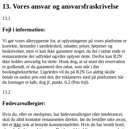
13. Vores ansvar og ansvarsfraskrivelse
13.1
Fejl i information:
Vi gør vores allerypperste for, at oplysningerne på vores platforme er
korrekte, herunder i særdeleshed, rabatter, priser, førpriser og
beskrivelser, men vi kan ikke garantere noget, da det i sidste ende er
restauranterne der udfylder og/eller oplyser dette. Derfor kan R2N
ikke holdes ansvarlig for dette. Husk dog, at så snart din reservation
er godkendt, er du garanteret den rabat, som står i din
bookingbekræftelse. Ligeledes vil du på R2N Go aldrig skulle
betale en anden pris end den der reklameres med på platformen når
du foretager et køb, dog jf. punkt. 6.2 (Pris fejl).
13.2
Fødevareallergier:
Hvis du, eller en medspiser, har fødevareallergier eller intolerancer,
skal du altid kontakte restauranten direkte, før du bestiller take away,
det er
ikke
nok at benytte kommentarfeltet. Hvis du har bestilt bord,