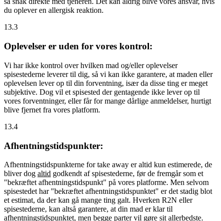
så snak direkte med tjeneren. Det kan aldrig blive vores ansvar, hvis
du oplever en allergisk reaktion.
13.3
Oplevelser er uden for vores kontrol:
Vi har ikke kontrol over hvilken mad og/eller oplevelser
spisestederne leverer til dig, så vi kan ikke garantere, at maden eller
oplevelsen lever op til din forventning, især da disse ting er meget
subjektive. Dog vil et spisested der gentagende ikke lever op til
vores forventninger, eller får for mange dårlige anmeldelser, hurtigt
blive fjernet fra vores platform.
13.4
Afhentningstidspunkter:
Afhentningstidspunkterne for take away er altid kun estimerede, de
bliver dog
altid
godkendt af spisestederne, før de fremgår som et
"bekræftet afhentningstidspunkt" på vores platforme. Men selvom
spisestedet har "bekræftet afhentningstidspunktet" er det stadig blot
et estimat, da der kan gå mange ting galt. Hverken R2N eller
spisestederne, kan altså garantere, at din mad er klar til
afhentningstidspunktet, men begge parter vil gøre sit allerbedste.