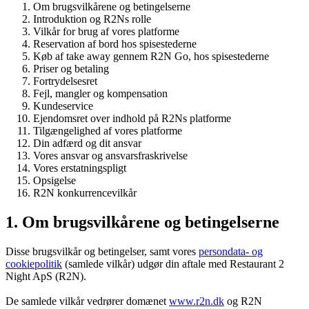
Om brugsvilkårene og betingelserne
Introduktion og R2Ns rolle
Vilkår for brug af vores platforme
Reservation af bord hos spisestederne
Køb af take away gennem R2N Go, hos spisestederne
Priser og betaling
Fortrydelsesret
Fejl, mangler og kompensation
Kundeservice
Ejendomsret over indhold på R2Ns platforme
Tilgængelighed af vores platforme
Din adfærd og dit ansvar
Vores ansvar og ansvarsfraskrivelse
Vores erstatningspligt
Opsigelse
R2N konkurrencevilkår
1. Om brugsvilkårene og betingelserne
Disse brugsvilkår og betingelser, samt vores
persondata- og
cookiepolitik
(samlede vilkår) udgør din aftale med Restaurant 2
Night ApS (R2N).
De samlede vilkår vedrører domænet
www.r2n.dk
og R2N