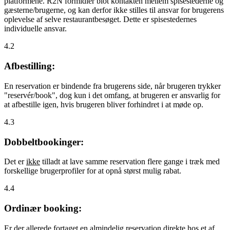
platformene. R2N formidler blot kontakten mellem spisestederne og
gæsterne/brugerne, og kan derfor ikke stilles til ansvar for brugerens
oplevelse af selve restaurantbesøget. Dette er spisestedernes
individuelle ansvar.
4.2
Afbestilling:
En reservation er bindende fra brugerens side, når brugeren trykker
"reservér/book", dog kun i det omfang, at brugeren er ansvarlig for
at afbestille igen, hvis brugeren bliver forhindret i at møde op.
4.3
Dobbeltbookinger:
Det er
ikke
tilladt at lave samme reservation flere gange i træk med
forskellige brugerprofiler for at opnå størst mulig rabat.
4.4
Ordinær booking:
Er der allerede fortaget en almindelig reservation direkte hos et af