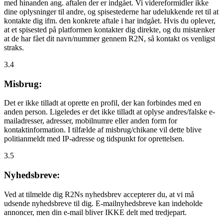
med hinanden ang. aftalen der er indgået. Vi videreformidler ikke
dine oplysninger til andre, og spisestederne har udelukkende ret til at
kontakte dig ifm. den konkrete aftale i har indgået. Hvis du oplever,
at et spisested på platformen kontakter dig direkte, og du mistænker
at de har fået dit navn/nummer gennem R2N, så kontakt os venligst
straks.
3.4
Misbrug:
Det er ikke tilladt at oprette en profil, der kan forbindes med en
anden person. Ligeledes er det ikke tilladt at oplyse andres/falske e-
mailadresser, adresser, mobilnumre eller anden form for
kontaktinformation. I tilfælde af misbrug/chikane vil dette blive
politianmeldt med IP-adresse og tidspunkt for oprettelsen.
3.5
Nyhedsbreve:
Ved at tilmelde dig R2Ns nyhedsbrev accepterer du, at vi må
udsende nyhedsbreve til dig. E-mailnyhedsbreve kan indeholde
annoncer, men din e-mail bliver IKKE delt med tredjepart.