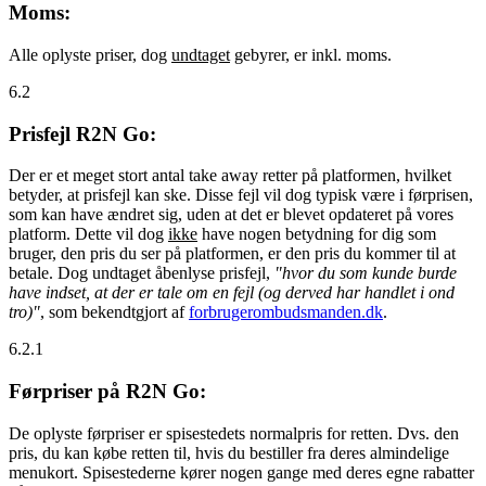
Moms:
Alle oplyste priser, dog
undtaget
gebyrer, er inkl. moms.
6.2
Prisfejl R2N Go:
Der er et meget stort antal take away retter på platformen, hvilket
betyder, at prisfejl kan ske. Disse fejl vil dog typisk være i førprisen,
som kan have ændret sig, uden at det er blevet opdateret på vores
platform. Dette vil dog
ikke
have nogen betydning for dig som
bruger, den pris du ser på platformen, er den pris du kommer til at
betale. Dog undtaget åbenlyse prisfejl,
"hvor du som kunde burde
have indset, at der er tale om en fejl (og derved har handlet i ond
tro)"
, som bekendtgjort af
forbrugerombudsmanden.dk
.
6.2.1
Førpriser på R2N Go:
De oplyste førpriser er spisestedets normalpris for retten. Dvs. den
pris, du kan købe retten til, hvis du bestiller fra deres almindelige
menukort. Spisestederne kører nogen gange med deres egne rabatter