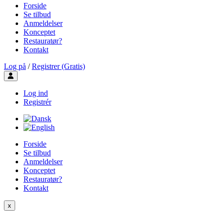
Forside
Se tilbud
Anmeldelser
Konceptet
Restauratør?
Kontakt
Log på
/
Registrer (Gratis)
Toggle user menu
Log ind
Registrér
Forside
Se tilbud
Anmeldelser
Konceptet
Restauratør?
Kontakt
x