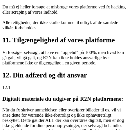
Du må ej heller forsøge at misbruge vores platforme ved fx hacking
eller scraping af vores indhold.
Alle rettigheder, der ikke skulle komme til udtryk af de samlede
vilkår, forbeholdes.
11. Tilgængelighed af vores platforme
Vi forsøger selvsagt, at have en "oppetid" på 100%, men hvad kan
gå galt, vil gå galt, og R2N kan ikke holdes ansvarlige hvis
platformene ikke er tilgængelige i en given periode.
12. Din adfærd og dit ansvar
12.1
Digitalt materiale du udgiver på R2N platformene:
Når du fx skriver anmeldelser, eller overfører billeder til os, vil vi
anse dette for værende ikke-fortroligt og ikke ophavsretsligt
beskyttet. Dette gælder ALT der kan overføres digitalt, men er dog
ikke gældende for dine personoplysninger, der selvsagt behandles