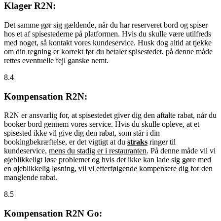
Klager R2N:
Det samme gør sig gældende, når du har reserveret bord og spiser
hos et af spisestederne på platformen. Hvis du skulle være utilfreds
med noget, så kontakt vores kundeservice. Husk dog altid at tjekke
om din regning er korrekt
før
du betaler spisestedet, på denne måde
rettes eventuelle fejl ganske nemt.
8.4
Kompensation R2N:
R2N er ansvarlig for, at spisestedet giver dig den aftalte rabat, når du
booker bord gennem vores service. Hvis du skulle opleve, at et
spisested ikke vil give dig den rabat, som står i din
bookingbekræftelse, er det vigtigt at du
straks
ringer til
kundeservice,
mens du stadig er i restauranten
. På denne måde vil vi
øjeblikkeligt løse problemet og hvis det ikke kan lade sig gøre med
en øjeblikkelig løsning, vil vi efterfølgende kompensere dig for den
manglende rabat.
8.5
Kompensation R2N Go: