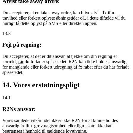
Afvist take away ordre:
Du accepterer, at en take away ordre, kan blive afvist fx ifm.
travlhed eller forkert oplyste åbningstider ol., i dette tilfælde vil du
hurtigt få dette oplyst på SMS eller direkte i appen.
13.8
Fejl på regning:
Du accepterer, at det er dit ansvar, at tjekke om din regning er
korrekt,
før
du forlader spisestedet. R2N kan ikke holdes ansvarlig
for manglende eller forkert udregning af fx rabat efter du har forladt
spisestedet.
14. Vores erstatningspligt
14.1
R2Ns ansvar:
Vores samlede vilkår udelukker ikke R2N for at kunne holdes
ansvarlig fx ifm. grov uagtsomhed eller lign., som ikke kan
begrænses i henhold til gældende lovgivning.