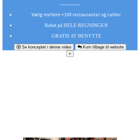
Vælg mellem +100 restauranter og caféer
Rabat på HELE REGNINGEN
GRATIS AT BENYTTE
Se konceptet i denne video
Kom tilbage til website
×
FØR DU
SMUTTER!
Hent vores gratis app og undgå at gå glip af et
godt tilbud næste gang sulten melder sig.