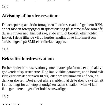
13.5
Afvisning af bordreservation:
Du accepterer, at når du fortager en "bordreservation" gennem R2N,
er det blot en forespørgsel til spisestedet og på samme måde som når
du selv ringer ned, kan det ske, at de er fuldt booket, eller holder
lukket. I dette tilfælde vil du hurtigst muligt blive informeret om
"afvisningen" på SMS eller direkte i appen.
13.6
Bekræftet bordreservation:
En bekræftet bordreservation gennem vores platforme, er
altid
aktivt
godkendt af spisestederne. Dog kan vi ikke garantere, at dit bord står
klar, eller om der er plads til dig, eller om restauranten er åben, da
der kan ske fejl. Dog er det uhyre sjældent, at dette sker, da vi gør alt
i vores magt for at netop at undgå en sådan situation. Men vi kan
ikke garantere noget eller holdes ansvarlige.
13.7