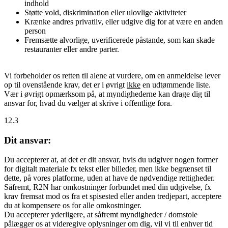
indhold
Støtte vold, diskrimination eller ulovlige aktiviteter
Krænke andres privatliv, eller udgive dig for at være en anden
person
Fremsætte alvorlige, uverificerede påstande, som kan skade
restauranter eller andre parter.
Vi forbeholder os retten til alene at vurdere, om en anmeldelse lever
op til ovenstående krav, det er i øvrigt
ikke
en udtømmende liste.
Vær i øvrigt opmærksom på, at myndighederne kan drage dig til
ansvar for, hvad du vælger at skrive i offentlige fora.
12.3
Dit ansvar:
Du accepterer at, at det er dit ansvar, hvis du udgiver nogen former
for digitalt materiale fx tekst eller billeder, men ikke begrænset til
dette, på vores platforme, uden at have de nødvendige rettigheder.
Såfremt, R2N har omkostninger forbundet med din udgivelse, fx
krav fremsat mod os fra et spisested eller anden tredjepart, acceptere
du at kompensere os for alle omkostninger.
Du accepterer yderligere, at såfremt myndigheder / domstole
pålægger os at videregive oplysninger om dig, vil vi til enhver tid