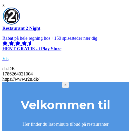
x
Restaurant 2 Night
Rabat på hele regning hos +150 spisesteder nær dig
HENT GRATIS - i Play Store
Vis
da-DK
1786264021004
https://www.r2n.dk/
×
Velkommen til
Her finder du last-minute tilbud på restauranter