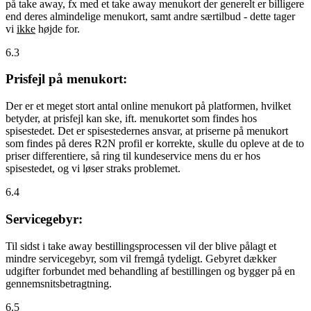
på take away, fx med et take away menukort der generelt er billigere
end deres almindelige menukort, samt andre særtilbud - dette tager
vi
ikke
højde for.
6.3
Prisfejl på menukort:
Der er et meget stort antal online menukort på platformen, hvilket
betyder, at prisfejl kan ske, ift. menukortet som findes hos
spisestedet. Det er spisestedernes ansvar, at priserne på menukort
som findes på deres R2N profil er korrekte, skulle du opleve at de to
priser differentiere, så ring til kundeservice mens du er hos
spisestedet, og vi løser straks problemet.
6.4
Servicegebyr:
Til sidst i take away bestillingsprocessen vil der blive pålagt et
mindre servicegebyr, som vil fremgå tydeligt. Gebyret dækker
udgifter forbundet med behandling af bestillingen og bygger på en
gennemsnitsbetragtning.
6.5