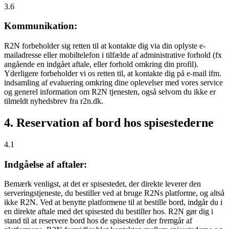
3.6
Kommunikation:
R2N forbeholder sig retten til at kontakte dig via din oplyste e-
mailadresse eller mobiltelefon i tilfælde af administrative forhold (fx
angående en indgået aftale, eller forhold omkring din profil).
Yderligere forbeholder vi os retten til, at kontakte dig på e-mail ifm.
indsamling af evaluering omkring dine oplevelser med vores service
og generel information om R2N tjenesten, også selvom du ikke er
tilmeldt nyhedsbrev fra r2n.dk.
4. Reservation af bord hos spisestederne
4.1
Indgåelse af aftaler:
Bemærk venligst, at det er spisestedet, der direkte leverer den
serveringstjeneste, du bestiller ved at bruge R2Ns platforme, og altså
ikke R2N. Ved at benytte platformene til at bestille bord, indgår du i
en direkte aftale med det spisested du bestiller hos. R2N gør dig i
stand til at reservere bord hos de spisesteder der fremgår af