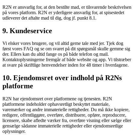
R2N er ansvarlig for, at den bestilte mad, er tilsvarende beskrivelsen
på vores platform. R2N er yderligere ansvarlig for, at spisestedet
udleverer det aftalte mad til dig, dog jf. punkt 8.1.
9. Kundeservice
Vi elsker vores brugere, og vil altid gerne tale med jer. Tjek dog
først vores FAQ og se om svaret på dit spørgsmål skulle gemme sig
der. Ellers kan du altid fange os på både telefon og mail.
Kontaktoplysningerne fremgår af både website og app. Vi tilstræber
at svare på skriftlige henvendelser inden for 48 timer i hverdagene.
10. Ejendomsret over indhold på R2Ns
platforme
R2N har ejendomsret over platformene og tjenesten. R2N
platformene indeholder ophavsretligt beskyttet materiale,
varemærker og andre immaterielle rettigheder. Du må ikke kopiere,
redigere, offentliggøre, overføre, distribuere, opføre, reproducere,
licensere, skabe afledte værker fra, overføre visning eller sælge eller
gensælge sådanne immaterielle rettigheder eller ejendomsretlige
oplysninger.