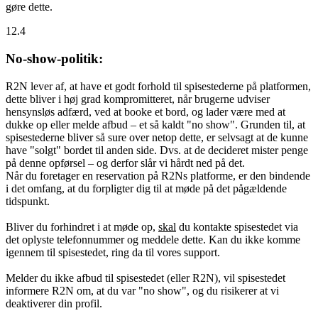
gøre dette.
12.4
No-show-politik:
R2N lever af, at have et godt forhold til spisestederne på platformen,
dette bliver i høj grad kompromitteret, når brugerne udviser
hensynsløs adfærd, ved at booke et bord, og lader være med at
dukke op eller melde afbud – et så kaldt "no show". Grunden til, at
spisestederne bliver så sure over netop dette, er selvsagt at de kunne
have "solgt" bordet til anden side. Dvs. at de decideret mister penge
på denne opførsel – og derfor slår vi hårdt ned på det.
Når du foretager en reservation på R2Ns platforme, er den bindende
i det omfang, at du forpligter dig til at møde på det pågældende
tidspunkt.
Bliver du forhindret i at møde op,
skal
du kontakte spisestedet via
det oplyste telefonnummer og meddele dette. Kan du ikke komme
igennem til spisestedet, ring da til vores support.
Melder du ikke afbud til spisestedet (eller R2N), vil spisestedet
informere R2N om, at du var "no show", og du risikerer at vi
deaktiverer din profil.