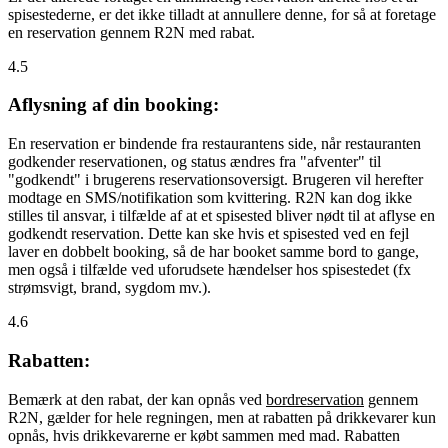
spisestederne, er det ikke tilladt at annullere denne, for så at foretage
en reservation gennem R2N med rabat.
4.5
Aflysning af din booking:
En reservation er bindende fra restaurantens side, når restauranten
godkender reservationen, og status ændres fra "afventer" til
"godkendt" i brugerens reservationsoversigt. Brugeren vil herefter
modtage en SMS/notifikation som kvittering. R2N kan dog ikke
stilles til ansvar, i tilfælde af at et spisested bliver nødt til at aflyse en
godkendt reservation. Dette kan ske hvis et spisested ved en fejl
laver en dobbelt booking, så de har booket samme bord to gange,
men også i tilfælde ved uforudsete hændelser hos spisestedet (fx
strømsvigt, brand, sygdom mv.).
4.6
Rabatten:
Bemærk at den rabat, der kan opnås ved
bordreservation
gennem
R2N, gælder for hele regningen, men at rabatten på drikkevarer kun
opnås, hvis drikkevarerne er købt sammen med mad. Rabatten