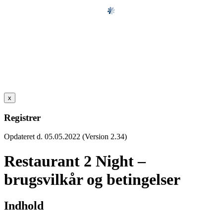
x
Registrer
Opdateret d. 05.05.2022 (Version 2.34)
Restaurant 2 Night –
brugsvilkår og betingelser
Indhold