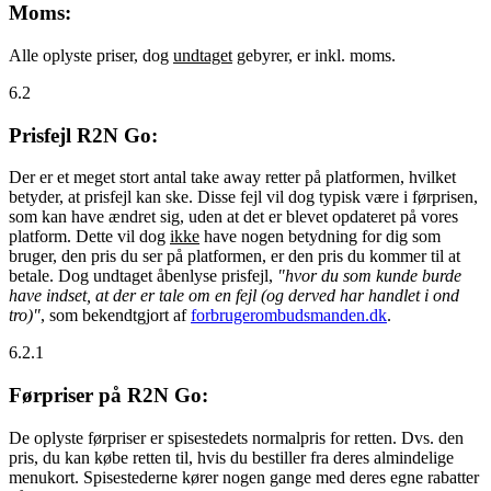
Moms:
Alle oplyste priser, dog
undtaget
gebyrer, er inkl. moms.
6.2
Prisfejl R2N Go:
Der er et meget stort antal take away retter på platformen, hvilket
betyder, at prisfejl kan ske. Disse fejl vil dog typisk være i førprisen,
som kan have ændret sig, uden at det er blevet opdateret på vores
platform. Dette vil dog
ikke
have nogen betydning for dig som
bruger, den pris du ser på platformen, er den pris du kommer til at
betale. Dog undtaget åbenlyse prisfejl,
"hvor du som kunde burde
have indset, at der er tale om en fejl (og derved har handlet i ond
tro)"
, som bekendtgjort af
forbrugerombudsmanden.dk
.
6.2.1
Førpriser på R2N Go:
De oplyste førpriser er spisestedets normalpris for retten. Dvs. den
pris, du kan købe retten til, hvis du bestiller fra deres almindelige
menukort. Spisestederne kører nogen gange med deres egne rabatter