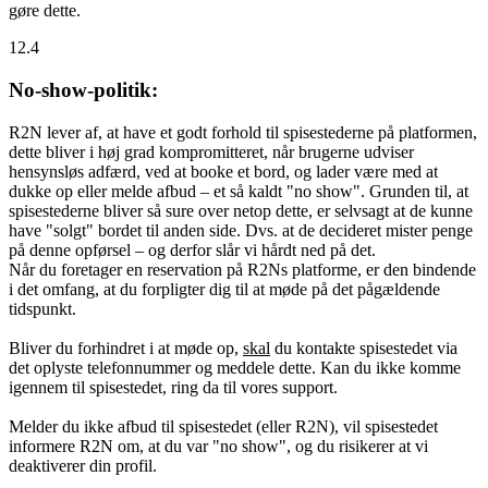
gøre dette.
12.4
No-show-politik:
R2N lever af, at have et godt forhold til spisestederne på platformen,
dette bliver i høj grad kompromitteret, når brugerne udviser
hensynsløs adfærd, ved at booke et bord, og lader være med at
dukke op eller melde afbud – et så kaldt "no show". Grunden til, at
spisestederne bliver så sure over netop dette, er selvsagt at de kunne
have "solgt" bordet til anden side. Dvs. at de decideret mister penge
på denne opførsel – og derfor slår vi hårdt ned på det.
Når du foretager en reservation på R2Ns platforme, er den bindende
i det omfang, at du forpligter dig til at møde på det pågældende
tidspunkt.
Bliver du forhindret i at møde op,
skal
du kontakte spisestedet via
det oplyste telefonnummer og meddele dette. Kan du ikke komme
igennem til spisestedet, ring da til vores support.
Melder du ikke afbud til spisestedet (eller R2N), vil spisestedet
informere R2N om, at du var "no show", og du risikerer at vi
deaktiverer din profil.