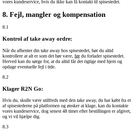
vores kundeservice, hvis du ikke kan få kontakt til spisestedet.
8. Fejl, mangler og kompensation
8.1
Kontrol af take away ordre:
Når du afhenter din take away hos spisestedet, bør du altid
kontrollere at alt er som det bør være,
før
du forlader spisestedet.
Herved kan du sørge for, at du altid får det rigtige med hjem og
opdage eventuelle fejl i tide.
8.2
Klager R2N Go:
Hvis du, skulle være utilfreds med den take away, du har købt fra et
af spisestederne på platformen og ønsker at klage, kan du kontakte
vores kundeservice, dog senest 48 timer efter bestillingen er afgivet,
og vi vil hjælpe dig.
8.3