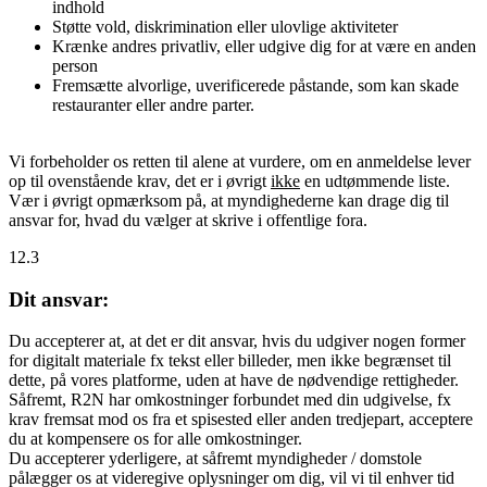
indhold
Støtte vold, diskrimination eller ulovlige aktiviteter
Krænke andres privatliv, eller udgive dig for at være en anden
person
Fremsætte alvorlige, uverificerede påstande, som kan skade
restauranter eller andre parter.
Vi forbeholder os retten til alene at vurdere, om en anmeldelse lever
op til ovenstående krav, det er i øvrigt
ikke
en udtømmende liste.
Vær i øvrigt opmærksom på, at myndighederne kan drage dig til
ansvar for, hvad du vælger at skrive i offentlige fora.
12.3
Dit ansvar:
Du accepterer at, at det er dit ansvar, hvis du udgiver nogen former
for digitalt materiale fx tekst eller billeder, men ikke begrænset til
dette, på vores platforme, uden at have de nødvendige rettigheder.
Såfremt, R2N har omkostninger forbundet med din udgivelse, fx
krav fremsat mod os fra et spisested eller anden tredjepart, acceptere
du at kompensere os for alle omkostninger.
Du accepterer yderligere, at såfremt myndigheder / domstole
pålægger os at videregive oplysninger om dig, vil vi til enhver tid