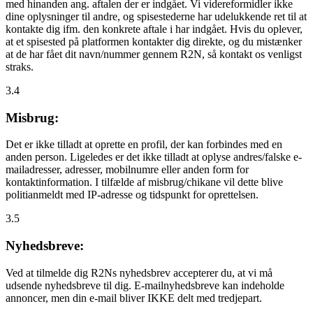
med hinanden ang. aftalen der er indgået. Vi videreformidler ikke
dine oplysninger til andre, og spisestederne har udelukkende ret til at
kontakte dig ifm. den konkrete aftale i har indgået. Hvis du oplever,
at et spisested på platformen kontakter dig direkte, og du mistænker
at de har fået dit navn/nummer gennem R2N, så kontakt os venligst
straks.
3.4
Misbrug:
Det er ikke tilladt at oprette en profil, der kan forbindes med en
anden person. Ligeledes er det ikke tilladt at oplyse andres/falske e-
mailadresser, adresser, mobilnumre eller anden form for
kontaktinformation. I tilfælde af misbrug/chikane vil dette blive
politianmeldt med IP-adresse og tidspunkt for oprettelsen.
3.5
Nyhedsbreve:
Ved at tilmelde dig R2Ns nyhedsbrev accepterer du, at vi må
udsende nyhedsbreve til dig. E-mailnyhedsbreve kan indeholde
annoncer, men din e-mail bliver IKKE delt med tredjepart.