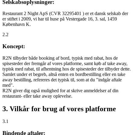
Selskabsoplysninger:
Restaurant 2 Night ApS (CVR 32295401 ) er et dansk selskab der
er stiftet i 2009, vi har til huse på Vestergade 16, 3. sal, 1459
København K.
2.2
Koncept:
R2N tilbyder både booking af bord, typisk med rabat, hos de
spisesteder der fremgår af vores platforme, samt køb af take away,
typisk med rabat, til afhentning hos de spisesteder der tilbyder dette.
Samlet under et begreb, altså enten en bordbestilling eller en take
away bestilling, refereres det typisk til, som at du "indgår aftale
med".
R2N giver dig også mulighed for at skrive anmeldelser af din
restaurant- eller take away oplevelse.
3. Vilkår for brug af vores platforme
3.1
Bindende aftaler: