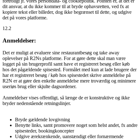
fortroligt jf. vores persondata- og cookiepolitik. Pointen er, at det er
dit ansvar, at du ikke kommer til at bryde ophavsretten, ved fx at
kopiere tekst eller billeder, dog ikke begrænset til dette, og udgive
det på vores platforme.
12.2
Anmeldelser:
Det er muligt at evaluere sine restaurantbesøg og take away
oplevelser på R2Ns platforme. For at gøre dette skal man være
logget på sin brugerprofil samt have et registreret besøg eller køb
hos det pågældende spisested. Formålet med kun at lade brugere der
har et registreret besøg / køb hos spisestedet skrive anmeldelse på
R2N er at gøre den enkelte anmeldelse mere troværdig og minimere
useriøs brug eller skjulte dagsordener.
Anmeldelser vises offentligt, så længe de er konstruktive og ikke
bryder nedenstående retningslinjer.
Bryde gældende lovgivning
Benytte links, samt promovere noget som helst andet, fx andre
spisesteder, bookingkoncepter
Udgive ærekrænkende, uanstændigt eller fornærmende