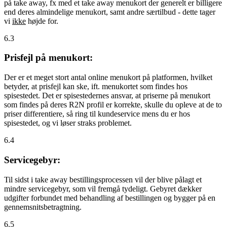
på take away, fx med et take away menukort der generelt er billigere
end deres almindelige menukort, samt andre særtilbud - dette tager
vi
ikke
højde for.
6.3
Prisfejl på menukort:
Der er et meget stort antal online menukort på platformen, hvilket
betyder, at prisfejl kan ske, ift. menukortet som findes hos
spisestedet. Det er spisestedernes ansvar, at priserne på menukort
som findes på deres R2N profil er korrekte, skulle du opleve at de to
priser differentiere, så ring til kundeservice mens du er hos
spisestedet, og vi løser straks problemet.
6.4
Servicegebyr:
Til sidst i take away bestillingsprocessen vil der blive pålagt et
mindre servicegebyr, som vil fremgå tydeligt. Gebyret dækker
udgifter forbundet med behandling af bestillingen og bygger på en
gennemsnitsbetragtning.
6.5