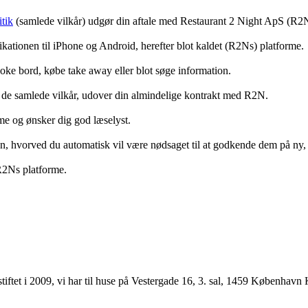
tik
(samlede vilkår) udgør din aftale med Restaurant 2 Night ApS (R2
ationen til iPhone og Android, herefter blot kaldet (R2Ns) platforme.
ooke bord, købe take away eller blot søge information.
 de samlede vilkår, udover din almindelige kontrakt med R2N.
rme og ønsker dig god læselyst.
anden, hvorved du automatisk vil være nødsaget til at godkende dem på ny
 R2Ns platforme.
ftet i 2009, vi har til huse på Vestergade 16, 3. sal, 1459 København 