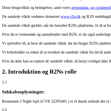
Disse brugsvilkår og betingelser, samt vores
persondata- og cookiepoli
De samlede vilkår vedrører domænet
www.r2n.dk
og R2N mobilapplik
De samlede vilkår gælder, når du benytter R2Ns platforme, fx til at b
Hvis du er restauratør og samarbejder med R2N, er du også underlagt
Vi opfordrer til, at læse de samlede vilkår, før du bruger R2Ns platfo
Vi forbeholder os retten til at revidere de samlede vilkår fra tid til 
Hvis du ikke kan acceptere de samlede vilkår, så benyt venligst ikke
2. Introduktion og R2Ns rolle
2.1
Selskabsoplysninger:
Restaurant 2 Night ApS (CVR 32295401 ) er et dansk selskab der er sti
2.2