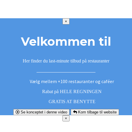
×
Velkommen til
Her finder du last-minute tilbud på restauranter
Vælg mellem +100 restauranter og caféer
Rabat på HELE REGNINGEN
GRATIS AT BENYTTE
Se konceptet i denne video
Kom tilbage til website
×