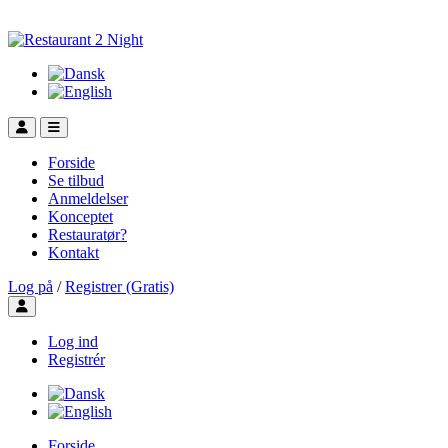
Forside
Se tilbud
Anmeldelser
Konceptet
Restauratør?
Kontakt
Log på
/
Registrer (Gratis)
Toggle user menu
Log ind
Registrér
Forside