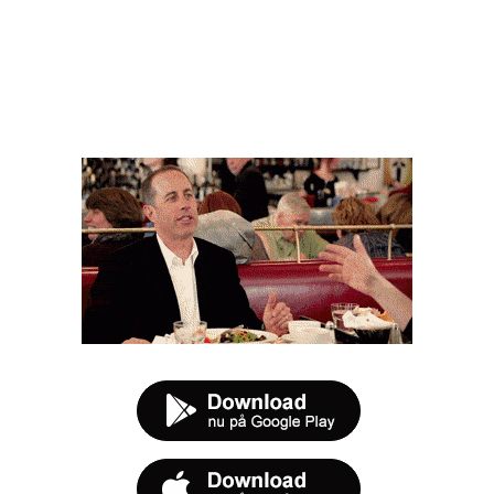
FØR DU SMUTTER
t tilbud næste gang sulten melder sig.