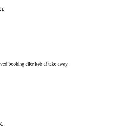
N).
, ved booking eller køb af take away.
K.