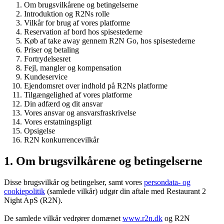
Om brugsvilkårene og betingelserne
Introduktion og R2Ns rolle
Vilkår for brug af vores platforme
Reservation af bord hos spisestederne
Køb af take away gennem R2N Go, hos spisestederne
Priser og betaling
Fortrydelsesret
Fejl, mangler og kompensation
Kundeservice
Ejendomsret over indhold på R2Ns platforme
Tilgængelighed af vores platforme
Din adfærd og dit ansvar
Vores ansvar og ansvarsfraskrivelse
Vores erstatningspligt
Opsigelse
R2N konkurrencevilkår
1. Om brugsvilkårene og betingelserne
Disse brugsvilkår og betingelser, samt vores
persondata- og
cookiepolitik
(samlede vilkår) udgør din aftale med Restaurant 2
Night ApS (R2N).
De samlede vilkår vedrører domænet
www.r2n.dk
og R2N