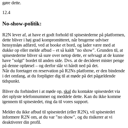
gøre dette.
12.4
No-show-politik:
R2N lever af, at have et godt forhold til spisestederne på platformen,
dette bliver i høj grad kompromitteret, når brugerne udviser
hensynsløs adfærd, ved at booke et bord, og lader være med at
dukke op eller melde afbud – et så kaldt "no show". Grunden til, at
spisestederne bliver så sure over netop dette, er selvsagt at de kunne
have "solgt" bordet til anden side. Dvs. at de decideret mister penge
på denne opførsel – og derfor slår vi hårdt ned på det.
Når du foretager en reservation på R2Ns platforme, er den bindende
i det omfang, at du forpligter dig til at møde på det pågældende
tidspunkt.
Bliver du forhindret i at møde op,
skal
du kontakte spisestedet via
det oplyste telefonnummer og meddele dette. Kan du ikke komme
igennem til spisestedet, ring da til vores support.
Melder du ikke afbud til spisestedet (eller R2N), vil spisestedet
informere R2N om, at du var "no show", og du risikerer at vi
deaktiverer din profil.