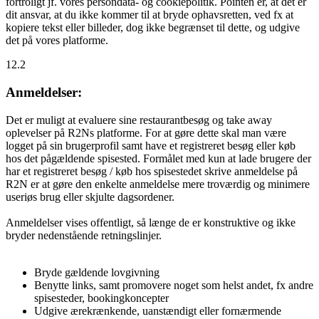
fortroligt jf. vores persondata- og cookiepolitik. Pointen er, at det er
dit ansvar, at du ikke kommer til at bryde ophavsretten, ved fx at
kopiere tekst eller billeder, dog ikke begrænset til dette, og udgive
det på vores platforme.
12.2
Anmeldelser:
Det er muligt at evaluere sine restaurantbesøg og take away
oplevelser på R2Ns platforme. For at gøre dette skal man være
logget på sin brugerprofil samt have et registreret besøg eller køb
hos det pågældende spisested. Formålet med kun at lade brugere der
har et registreret besøg / køb hos spisestedet skrive anmeldelse på
R2N er at gøre den enkelte anmeldelse mere troværdig og minimere
useriøs brug eller skjulte dagsordener.
Anmeldelser vises offentligt, så længe de er konstruktive og ikke
bryder nedenstående retningslinjer.
Bryde gældende lovgivning
Benytte links, samt promovere noget som helst andet, fx andre
spisesteder, bookingkoncepter
Udgive ærekrænkende, uanstændigt eller fornærmende