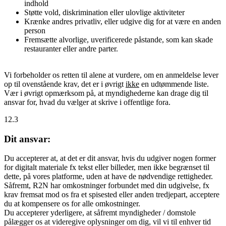
indhold
Støtte vold, diskrimination eller ulovlige aktiviteter
Krænke andres privatliv, eller udgive dig for at være en anden
person
Fremsætte alvorlige, uverificerede påstande, som kan skade
restauranter eller andre parter.
Vi forbeholder os retten til alene at vurdere, om en anmeldelse lever
op til ovenstående krav, det er i øvrigt
ikke
en udtømmende liste.
Vær i øvrigt opmærksom på, at myndighederne kan drage dig til
ansvar for, hvad du vælger at skrive i offentlige fora.
12.3
Dit ansvar:
Du accepterer at, at det er dit ansvar, hvis du udgiver nogen former
for digitalt materiale fx tekst eller billeder, men ikke begrænset til
dette, på vores platforme, uden at have de nødvendige rettigheder.
Såfremt, R2N har omkostninger forbundet med din udgivelse, fx
krav fremsat mod os fra et spisested eller anden tredjepart, acceptere
du at kompensere os for alle omkostninger.
Du accepterer yderligere, at såfremt myndigheder / domstole
pålægger os at videregive oplysninger om dig, vil vi til enhver tid