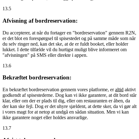
13.5
Afvisning af bordreservation:
Du accepterer, at når du fortager en "bordreservation" gennem R2N,
er det blot en forespørgsel til spisestedet og på samme måde som når
du selv ringer ned, kan det ske, at de er fuldt booket, eller holder
lukket. I dette tilfælde vil du hurtigst muligt blive informeret om
"afvisningen" på SMS eller direkte i appen.
13.6
Bekræftet bordreservation:
En bekræftet bordreservation gennem vores platforme, er
altid
aktivt
godkendt af spisestederne. Dog kan vi ikke garantere, at dit bord står
klar, eller om der er plads til dig, eller om restauranten er åben, da
der kan ske fejl. Dog er det uhyre sjældent, at dette sker, da vi gør alt
i vores magt for at netop at undgå en sådan situation. Men vi kan
ikke garantere noget eller holdes ansvarlige.
13.7