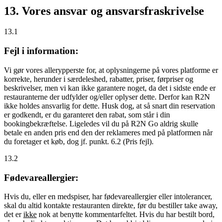
13. Vores ansvar og ansvarsfraskrivelse
13.1
Fejl i information:
Vi gør vores allerypperste for, at oplysningerne på vores platforme er
korrekte, herunder i særdeleshed, rabatter, priser, førpriser og
beskrivelser, men vi kan ikke garantere noget, da det i sidste ende er
restauranterne der udfylder og/eller oplyser dette. Derfor kan R2N
ikke holdes ansvarlig for dette. Husk dog, at så snart din reservation
er godkendt, er du garanteret den rabat, som står i din
bookingbekræftelse. Ligeledes vil du på R2N Go aldrig skulle
betale en anden pris end den der reklameres med på platformen når
du foretager et køb, dog jf. punkt. 6.2 (Pris fejl).
13.2
Fødevareallergier:
Hvis du, eller en medspiser, har fødevareallergier eller intolerancer,
skal du altid kontakte restauranten direkte, før du bestiller take away,
det er
ikke
nok at benytte kommentarfeltet. Hvis du har bestilt bord,