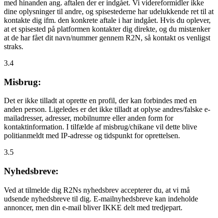
med hinanden ang. aftalen der er indgået. Vi videreformidler ikke
dine oplysninger til andre, og spisestederne har udelukkende ret til at
kontakte dig ifm. den konkrete aftale i har indgået. Hvis du oplever,
at et spisested på platformen kontakter dig direkte, og du mistænker
at de har fået dit navn/nummer gennem R2N, så kontakt os venligst
straks.
3.4
Misbrug:
Det er ikke tilladt at oprette en profil, der kan forbindes med en
anden person. Ligeledes er det ikke tilladt at oplyse andres/falske e-
mailadresser, adresser, mobilnumre eller anden form for
kontaktinformation. I tilfælde af misbrug/chikane vil dette blive
politianmeldt med IP-adresse og tidspunkt for oprettelsen.
3.5
Nyhedsbreve:
Ved at tilmelde dig R2Ns nyhedsbrev accepterer du, at vi må
udsende nyhedsbreve til dig. E-mailnyhedsbreve kan indeholde
annoncer, men din e-mail bliver IKKE delt med tredjepart.