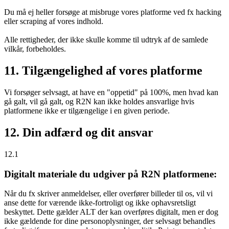
Du må ej heller forsøge at misbruge vores platforme ved fx hacking
eller scraping af vores indhold.
Alle rettigheder, der ikke skulle komme til udtryk af de samlede
vilkår, forbeholdes.
11. Tilgængelighed af vores platforme
Vi forsøger selvsagt, at have en "oppetid" på 100%, men hvad kan
gå galt, vil gå galt, og R2N kan ikke holdes ansvarlige hvis
platformene ikke er tilgængelige i en given periode.
12. Din adfærd og dit ansvar
12.1
Digitalt materiale du udgiver på R2N platformene:
Når du fx skriver anmeldelser, eller overfører billeder til os, vil vi
anse dette for værende ikke-fortroligt og ikke ophavsretsligt
beskyttet. Dette gælder ALT der kan overføres digitalt, men er dog
ikke gældende for dine personoplysninger, der selvsagt behandles