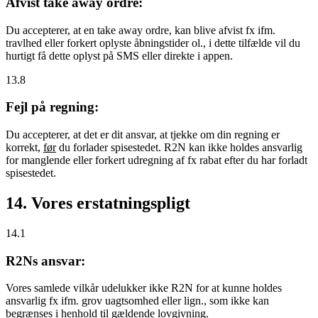
Afvist take away ordre:
Du accepterer, at en take away ordre, kan blive afvist fx ifm.
travlhed eller forkert oplyste åbningstider ol., i dette tilfælde vil du
hurtigt få dette oplyst på SMS eller direkte i appen.
13.8
Fejl på regning:
Du accepterer, at det er dit ansvar, at tjekke om din regning er
korrekt,
før
du forlader spisestedet. R2N kan ikke holdes ansvarlig
for manglende eller forkert udregning af fx rabat efter du har forladt
spisestedet.
14. Vores erstatningspligt
14.1
R2Ns ansvar:
Vores samlede vilkår udelukker ikke R2N for at kunne holdes
ansvarlig fx ifm. grov uagtsomhed eller lign., som ikke kan
begrænses i henhold til gældende lovgivning.