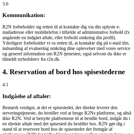
3.6
Kommunikation:
R2N forbeholder sig retten til at kontakte dig via din oplyste e-
mailadresse eller mobiltelefon i tilfælde af administrative forhold (fx
angående en indgået aftale, eller forhold omkring din profil).
Yderligere forbeholder vi os retten til, at kontakte dig på e-mail ifm.
indsamling af evaluering omkring dine oplevelser med vores service
og generel information om R2N tjenesten, også selvom du ikke er
tilmeldt nyhedsbrev fra r2n.dk.
4. Reservation af bord hos spisestederne
4.1
Indgåelse af aftaler:
Bemærk venligst, at det er spisestedet, der direkte leverer den
serveringstjeneste, du bestiller ved at bruge R2Ns platforme, og altså
ikke R2N. Ved at benytte platformene til at bestille bord, indgår du i
en direkte aftale med det spisested du bestiller hos. R2N gør dig i
stand til at reservere bord hos de spisesteder der fremgår af