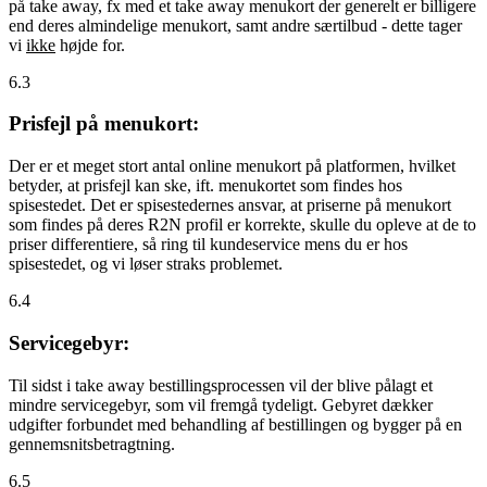
på take away, fx med et take away menukort der generelt er billigere
end deres almindelige menukort, samt andre særtilbud - dette tager
vi
ikke
højde for.
6.3
Prisfejl på menukort:
Der er et meget stort antal online menukort på platformen, hvilket
betyder, at prisfejl kan ske, ift. menukortet som findes hos
spisestedet. Det er spisestedernes ansvar, at priserne på menukort
som findes på deres R2N profil er korrekte, skulle du opleve at de to
priser differentiere, så ring til kundeservice mens du er hos
spisestedet, og vi løser straks problemet.
6.4
Servicegebyr:
Til sidst i take away bestillingsprocessen vil der blive pålagt et
mindre servicegebyr, som vil fremgå tydeligt. Gebyret dækker
udgifter forbundet med behandling af bestillingen og bygger på en
gennemsnitsbetragtning.
6.5