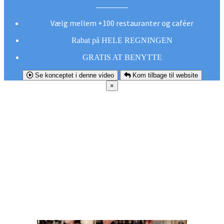
Vælg mellem +100 restauranter og caféer
Rabat på HELE REGNINGEN
GRATIS AT BENYTTE
Se konceptet i denne video
Kom tilbage til website
×
FØR DU
SMUTTER!
Hent vores gratis app og undgå at gå glip af et
godt tilbud næste gang sulten melder sig.