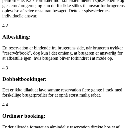
platformene. R2N formidler blot kontakten mellem spisestederne og
gæsterne/brugerne, og kan derfor ikke stilles til ansvar for brugerens
oplevelse af selve restaurantbesøget. Dette er spisestedernes
individuelle ansvar.
4.2
Afbestilling:
En reservation er bindende fra brugerens side, når brugeren trykker
"reservér/book", dog kun i det omfang, at brugeren er ansvarlig for
at afbestille igen, hvis brugeren bliver forhindret i at møde op.
4.3
Dobbeltbookinger:
Det er
ikke
tilladt at lave samme reservation flere gange i træk med
forskellige brugerprofiler for at opnå størst mulig rabat.
4.4
Ordinær booking:
Er der allerede fortaget en almindelig reservation direkte hos et af