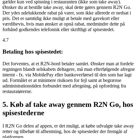
gælder kun ved spisning i restauranten (ikke som take away).
Ønsker du at bestille take away, skal dette gøres gennem R2N Go.
Der ydes udelukkende rabat på varer, som ikke allerede er nedsat i
pris. Det er samtidig ikke muligt at betale med gavekort eller
værdibevis, hvis man ønsker at opnå rabat, medmindre dette på
forhånd godkendes telefonisk eller skriftligt af spisestedet.
4.7
Betaling hos spisestedet:
Det forventes, at et R2N-bord betaler samlet. Ønsker man at fordele
regningen blandt selskabets deltagere, må man efterfølgende afregne
internt - fx. via MobilePay eller bankoverførsel til den som har lagt
ud. Formålet er at minimere risikoen for fejl samt at begrænse
administrationstiden forbundet med afregning, på opfordring fra
restauratørerne.
5. Køb af take away gennem R2N Go, hos
spisestederne
I R2N Go delen af appen, er det muligt, at købe udvalgte take away
retter og tilbehør til afhentning, hos de spisesteder der fremgår af
platformen.