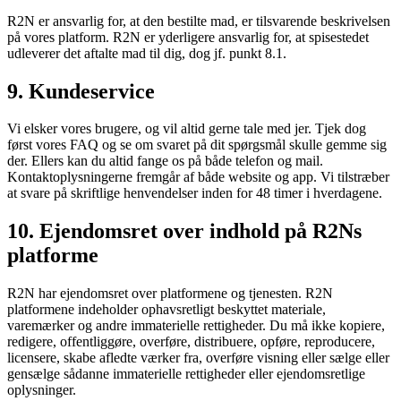
R2N er ansvarlig for, at den bestilte mad, er tilsvarende beskrivelsen
på vores platform. R2N er yderligere ansvarlig for, at spisestedet
udleverer det aftalte mad til dig, dog jf. punkt 8.1.
9. Kundeservice
Vi elsker vores brugere, og vil altid gerne tale med jer. Tjek dog
først vores FAQ og se om svaret på dit spørgsmål skulle gemme sig
der. Ellers kan du altid fange os på både telefon og mail.
Kontaktoplysningerne fremgår af både website og app. Vi tilstræber
at svare på skriftlige henvendelser inden for 48 timer i hverdagene.
10. Ejendomsret over indhold på R2Ns
platforme
R2N har ejendomsret over platformene og tjenesten. R2N
platformene indeholder ophavsretligt beskyttet materiale,
varemærker og andre immaterielle rettigheder. Du må ikke kopiere,
redigere, offentliggøre, overføre, distribuere, opføre, reproducere,
licensere, skabe afledte værker fra, overføre visning eller sælge eller
gensælge sådanne immaterielle rettigheder eller ejendomsretlige
oplysninger.