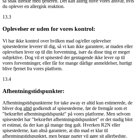
så snak direkte med tjeneren. Det kan aldrig blive vores ansvar, hvis
du oplever en allergisk reaktion.
13.3
Oplevelser er uden for vores kontrol:
Vi har ikke kontrol over hvilken mad og/eller oplevelser
spisestederne leverer til dig, så vi kan ikke garantere, at maden eller
oplevelsen lever op til din forventning, især da disse ting er meget
subjektive. Dog vil et spisested der gentagende ikke lever op til
vores forventninger, eller får for mange dårlige anmeldelser, hurtigt
blive fjernet fra vores platform.
13.4
Afhentningstidspunkter:
Afhentningstidspunkterne for take away er altid kun estimerede, de
bliver dog
altid
godkendt af spisestederne, før de fremgår som et
"bekræftet afhentningstidspunkt" på vores platforme. Men selvom
spisestedet har "bekræftet afhentningstidspunktet" er det stadig blot
et estimat, da der kan gå mange ting galt. Hverken R2N eller
spisestederne, kan altså garantere, at din mad er klar til
afhentningstidspunktet, men begge parter vil gøre sit allerbedste.