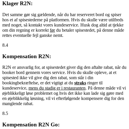
Klager R2N:
Det samme gør sig gældende, når du har reserveret bord og spiser
hos et af spisestederne på platformen. Hvis du skulle være utilfreds
med noget, så kontakt vores kundeservice. Husk dog altid at tjekke
om din regning er korrekt
før
du betaler spisestedet, på denne måde
rettes eventuelle fejl ganske nemt.
8.4
Kompensation R2N:
R2N er ansvarlig for, at spisestedet giver dig den aftalte rabat, når du
booker bord gennem vores service. Hvis du skulle opleve, at et
spisested ikke vil give dig den rabat, som står i din
bookingbekræftelse, er det vigtigt at du
straks
ringer til
kundeservice,
mens du stadig er i restauranten
. På denne måde vil vi
øjeblikkeligt løse problemet og hvis det ikke kan lade sig gøre med
en øjeblikkelig løsning, vil vi efterfølgende kompensere dig for den
manglende rabat.
8.5
Kompensation R2N Go: