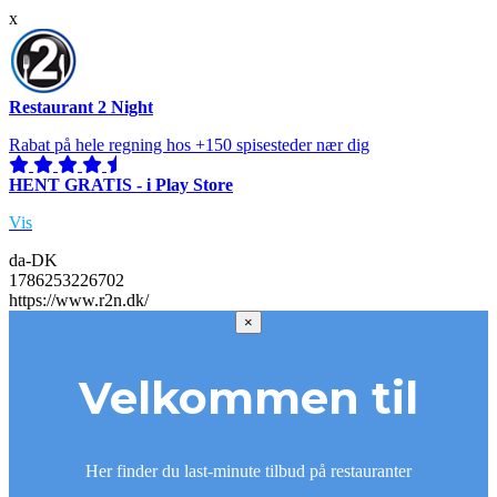
x
Restaurant 2 Night
Rabat på hele regning hos +150 spisesteder nær dig
HENT GRATIS - i Play Store
Vis
da-DK
1786253226702
https://www.r2n.dk/
×
Velkommen til
Her finder du last-minute tilbud på restauranter