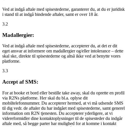
Ved at indgå aftale med spisestederne, garanterer du, at du er juridisk
i stand til at indgå bindende aftaler, samt er over 18 år.
3.2
Madallergier:
Ved at indgå aftale med spisestederne, accepterer du, at det er dit
eget ansvar at informere om madallergier og/eller intolerance – dette
skal ske, direkte til spisestederne og altså ikke ved at benytte vores
platforme.
3.3
Accept af SMS:
For at booke et bord eller bestille take away, skal du oprette en profil
via R2Ns platforme. Her skal du bl.a. oplyse dit
mobiltelefonnummer. Du accepterer hermed, at vi må udsende SMS
til dig vedr. de aftaler du har indgået med spisestederne, samt generel
information om R2N tjenesten. Du accepterer yderligere, at vi
videreformidler dine kontaktoplysninger til de spisesteder du indgår
aftale med, så begge parter har mulighed for at komme i kontakt