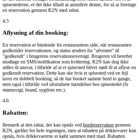
spisestederne, er det ikke tilladt at annullere denne, for så at foretage
en reservation gennem R2N med rabat.
4.5
Aflysning af din booking:
En reservation er bindende fra restaurantens side, når restauranten
godkender reservationen, og status ændres fra "afventer" til
"godkendt" i brugerens reservationsoversigt. Brugeren vil herefter
modtage en SMS/notifikation som kvittering. R2N kan dog ikke
stilles til ansvar, i tilfælde af at et spisested bliver nødt til at aflyse en
godkendt reservation. Dette kan ske hvis et spisested ved en fejl
laver en dobbelt booking, så de har booket samme bord to gange,
men også i tilfælde ved uforudsete hændelser hos spisestedet (fx
strømsvigt, brand, sygdom mv.).
4.6
Rabatten:
Bemærk at den rabat, der kan opnås ved
bordreservation
gennem
R2N, gælder for hele regningen, men at rabatten på drikkevarer kun
opnås, hvis drikkevarerne er købt sammen med mad. Rabatten