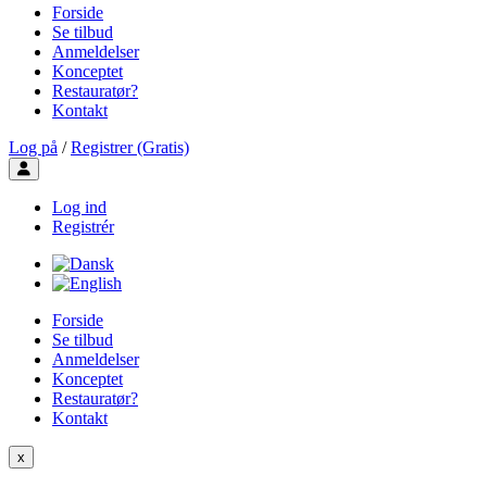
Forside
Se tilbud
Anmeldelser
Konceptet
Restauratør?
Kontakt
Log på
/
Registrer (Gratis)
Toggle user menu
Log ind
Registrér
Forside
Se tilbud
Anmeldelser
Konceptet
Restauratør?
Kontakt
x