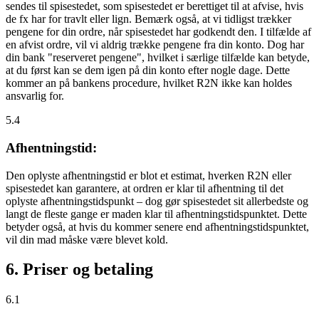
sendes til spisestedet, som spisestedet er berettiget til at afvise, hvis
de fx har for travlt eller lign. Bemærk også, at vi tidligst trækker
pengene for din ordre, når spisestedet har godkendt den. I tilfælde af
en afvist ordre, vil vi aldrig trække pengene fra din konto. Dog har
din bank "reserveret pengene", hvilket i særlige tilfælde kan betyde,
at du først kan se dem igen på din konto efter nogle dage. Dette
kommer an på bankens procedure, hvilket R2N ikke kan holdes
ansvarlig for.
5.4
Afhentningstid:
Den oplyste afhentningstid er blot et estimat, hverken R2N eller
spisestedet kan garantere, at ordren er klar til afhentning til det
oplyste afhentningstidspunkt – dog gør spisestedet sit allerbedste og
langt de fleste gange er maden klar til afhentningstidspunktet. Dette
betyder også, at hvis du kommer senere end afhentningstidspunktet,
vil din mad måske være blevet kold.
6. Priser og betaling
6.1