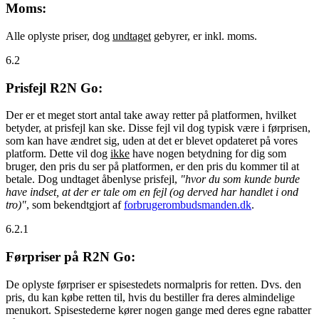
Moms:
Alle oplyste priser, dog
undtaget
gebyrer, er inkl. moms.
6.2
Prisfejl R2N Go:
Der er et meget stort antal take away retter på platformen, hvilket
betyder, at prisfejl kan ske. Disse fejl vil dog typisk være i førprisen,
som kan have ændret sig, uden at det er blevet opdateret på vores
platform. Dette vil dog
ikke
have nogen betydning for dig som
bruger, den pris du ser på platformen, er den pris du kommer til at
betale. Dog undtaget åbenlyse prisfejl,
"hvor du som kunde burde
have indset, at der er tale om en fejl (og derved har handlet i ond
tro)"
, som bekendtgjort af
forbrugerombudsmanden.dk
.
6.2.1
Førpriser på R2N Go:
De oplyste førpriser er spisestedets normalpris for retten. Dvs. den
pris, du kan købe retten til, hvis du bestiller fra deres almindelige
menukort. Spisestederne kører nogen gange med deres egne rabatter